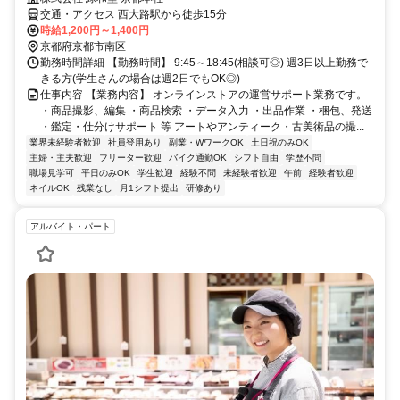
交通・アクセス 西大路駅から徒歩15分
時給1,200円～1,400円
京都府京都市南区
勤務時間詳細 【勤務時間】 9:45～18:45(相談可◎) 週3日以上勤務で
きる方(学生さんの場合は週2日でもOK◎)
仕事内容 【業務内容】 オンラインストアの運営サポート業務です。
・商品撮影、編集 ・商品検索 ・データ入力 ・出品作業 ・梱包、発送
・鑑定・仕分けサポート 等 アートやアンティーク・古美術品の撮...
業界未経験者歓迎
社員登用あり
副業・WワークOK
土日祝のみOK
主婦・主夫歓迎
フリーター歓迎
バイク通勤OK
シフト自由
学歴不問
職場見学可
平日のみOK
学生歓迎
経験不問
未経験者歓迎
午前
経験者歓迎
ネイルOK
残業なし
月1シフト提出
研修あり
アルバイト・パート