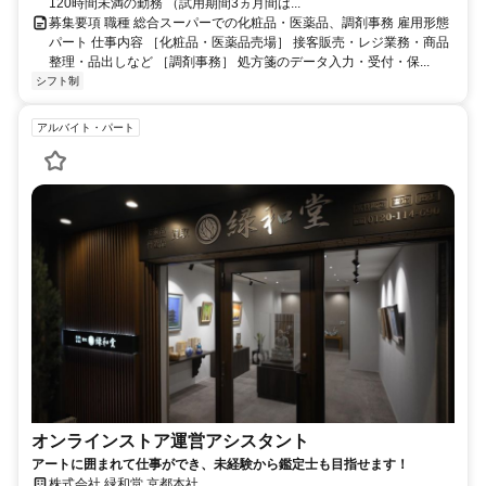
120時間未満の勤務 （試用期間3ヵ月間は...
募集要項 職種 総合スーパーでの化粧品・医薬品、調剤事務 雇用形態
パート 仕事内容 ［化粧品・医薬品売場］ 接客販売・レジ業務・商品
整理・品出しなど ［調剤事務］ 処方箋のデータ入力・受付・保...
シフト制
アルバイト・パート
オンラインストア運営アシスタント
アートに囲まれて仕事ができ、未経験から鑑定士も目指せます！
株式会社 緑和堂 京都本社