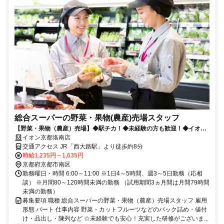
総合スーパーの野菜・果物(農産)売場スタッフ
【野菜・果物（農産）売場】◆駅チカ！◆未経験の方も歓迎！◆イオン
は買物割引制度など待遇充実♪
イオン京都洛南店
交通アクセス JR「西大路駅」より徒歩約8分
時給1,235円～1,635円
京都府京都市南区
勤務曜日・時間 6:00～11:00 ※1日4～5時間、週3～5日勤務（応相
談） ※月間80～120時間未満の勤務 （試用期間3ヵ月間は月間79時間
未満の勤務）
募集要項 職種 総合スーパーの野菜・果物（農産）売場スタッフ 雇用
形態 パート 仕事内容 野菜・カットフルーツなどのパック詰め・値付
け・品出し・陳列など ☆未経験でも安心！充実した研修がございま...