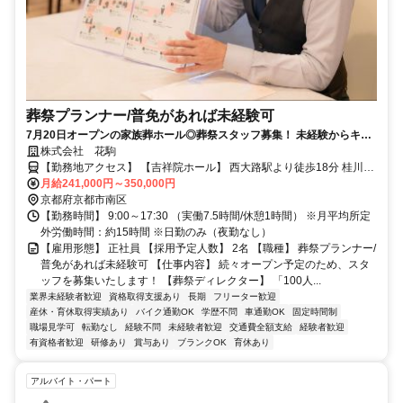
葬祭プランナー/普免があれば未経験可
7月20日オープンの家族葬ホール◎葬祭スタッフ募集！ 未経験からキャ
リアアップできる環境！資格取得支援有＊
株式会社 花駒
【勤務地アクセス】 【吉祥院ホール】 西大路駅より徒歩18分 桂川駅
より車で7分 竹田駅（京都市伏見区）より車で13分 向日町駅（向日
月給241,000円～350,000円
市）より車で11分 西京極駅（京都市右京区）より車で10分 車・マイ
京都府京都市南区
カー通勤OK（駐車場完備） ★現状は本社（京都府相楽郡精華町植田
【勤務時間】 9:00～17:30 （実働7.5時間/休憩1時間） ※月平均所定
寺東5-2）に出勤して各ホールへ移動となります。
外労働時間：約15時間 ※日勤のみ（夜勤なし）
【雇用形態】 正社員 【採用予定人数】 2名 【職種】 葬祭プランナー/
普免があれば未経験可 【仕事内容】 続々オープン予定のため、スタ
ッフを募集いたします！ 【葬祭ディレクター】 「100人...
業界未経験者歓迎
資格取得支援あり
長期
フリーター歓迎
産休・育休取得実績あり
バイク通勤OK
学歴不問
車通勤OK
固定時間制
職場見学可
転勤なし
経験不問
未経験者歓迎
交通費全額支給
経験者歓迎
有資格者歓迎
研修あり
賞与あり
ブランクOK
育休あり
アルバイト・パート