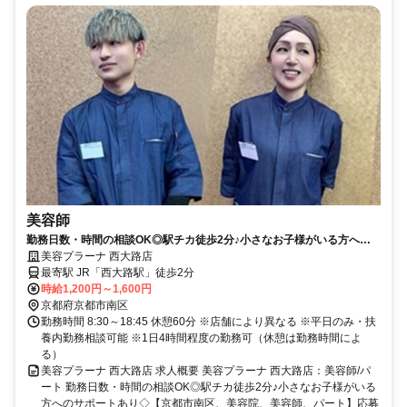
美容師
勤務日数・時間の相談OK◎駅チカ徒歩2分♪小さなお子様がいる方への
サポートあり◇【京都市南区、美容院、美容師、パート】応募受付中
美容プラーナ 西大路店
最寄駅 JR「西大路駅」徒歩2分
時給1,200円～1,600円
京都府京都市南区
勤務時間 8:30～18:45 休憩60分 ※店舗により異なる ※平日のみ・扶
養内勤務相談可能 ※1日4時間程度の勤務可（休憩は勤務時間によ
る）
美容プラーナ 西大路店 求人概要 美容プラーナ 西大路店：美容師/パ
ート 勤務日数・時間の相談OK◎駅チカ徒歩2分♪小さなお子様がいる
方へのサポートあり◇【京都市南区、美容院、美容師、パート】応募