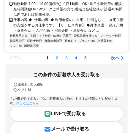
勤務時間 7:00～19:00(希望制) *1日1時間～OK *曜日や時間帯の相談,
短時間勤務OK *Wワークご希望の方で,現職と当社勤務が 計週40時間
以内であれば勤務可能。
仕事内容 ◆- 仕事内容 -◆ 利用者様のご自宅に訪問をして、 在宅生活
の支援をするお仕事です。 【サービス内容】 ◆身体介護 ・起床介助
・食事介助 ・入浴介助 ・排泄介助 ・通院介助 など ...
社員登用あり
主婦・主夫歓迎
60代も応募可
資格取得支援あり
フリーター歓迎
職場見学可
経験者歓迎
有資格者歓迎
研修あり
ブランクOK
交通費支給
シフト制
履歴書不要
前へ
次へ
1
2
3
4
5
この条件の新着求人を受け取る
京都府 / 西大路駅
シフト制
「LINEで受け取る」では、新着求人のほか、おすすめ情報なども配信しま
す。
詳しくはこちら
LINEで受け取る
メールで受け取る