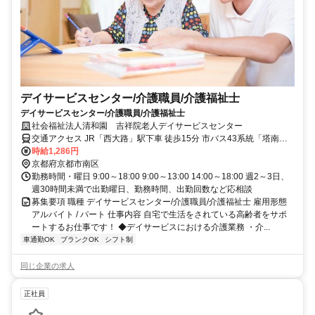
デイサービスセンター/介護職員/介護福祉士
デイサービスセンター/介護職員/介護福祉士
社会福祉法人清和園 吉祥院老人デイサービスセンター
交通アクセス JR「西大路」駅下車 徒歩15分 市バス43系統「塔南高
校前」バス停下車 西へ徒歩約5分 市バス13系統「吉祥院運動公園
時給1,286円
前」バス停下車 東へ徒歩約10分
京都府京都市南区
勤務時間・曜日 9:00～18:00 9:00～13:00 14:00～18:00 週2～3日、
週30時間未満で出勤曜日、勤務時間、出勤回数など応相談
募集要項 職種 デイサービスセンター/介護職員/介護福祉士 雇用形態
アルバイト / パート 仕事内容 自宅で生活をされている高齢者をサポ
ートするお仕事です！ ◆デイサービスにおける介護業務 ・介...
車通勤OK
ブランクOK
シフト制
同じ企業の求人
正社員