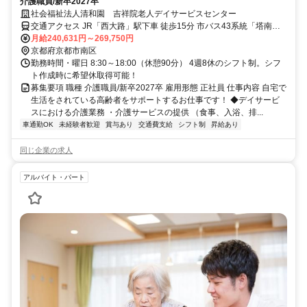
介護職員/新卒2027卒
社会福祉法人清和園 吉祥院老人デイサービスセンター
交通アクセス JR「西大路」駅下車 徒歩15分 市バス43系統「塔南高
校前」バス停下車 西へ徒歩約5分 市バス13系統「吉祥院運動公園
月給240,631円～269,750円
前」バス停下車 東へ徒歩約10分
京都府京都市南区
勤務時間・曜日 8:30～18:00（休憩90分） 4週8休のシフト制。シフ
ト作成時に希望休取得可能！
募集要項 職種 介護職員/新卒2027卒 雇用形態 正社員 仕事内容 自宅で
生活をされている高齢者をサポートするお仕事です！ ◆デイサービ
スにおける介護業務 ・介護サービスの提供 （食事、入浴、排...
車通勤OK
未経験者歓迎
賞与あり
交通費支給
シフト制
昇給あり
同じ企業の求人
アルバイト・パート