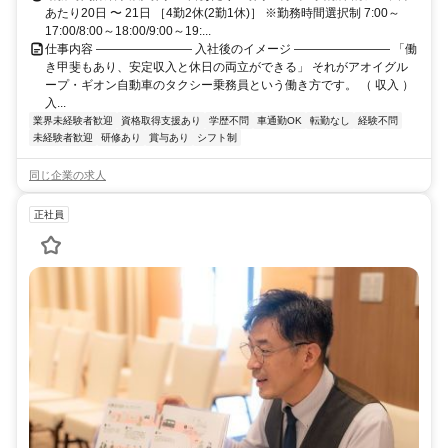
あたり20日 〜 21日 ［4勤2休(2勤1休)］ ※勤務時間選択制 7:00～
17:00/8:00～18:00/9:00～19:...
仕事内容 ―――――――― 入社後のイメージ ―――――――― 「働
き甲斐もあり、安定収入と休日の両立ができる」 それがアオイグル
ープ・ギオン自動車のタクシー乗務員という働き方です。 （ 収入 ）
入...
業界未経験者歓迎
資格取得支援あり
学歴不問
車通勤OK
転勤なし
経験不問
未経験者歓迎
研修あり
賞与あり
シフト制
同じ企業の求人
正社員