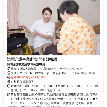
訪問介護事業所/訪問介護職員
訪問介護事業所/訪問介護職員
社会福祉法人清和園 吉祥院老人デイサービスセンター
交通アクセス JR「西大路」駅下車 徒歩15分 市バス43系統「塔南高
校前」バス停下車 西へ徒歩約5分 市バス13系統「吉祥院運動公園
月給300,431円～329,550円
前」バス停下車 東へ徒歩約10分
京都府京都市南区
勤務時間・曜日 7：00～16：00（休憩60分） 12：00～21：00（休
憩60分） 21：00～7：00（休憩120分）
募集要項 職種 訪問介護事業所/訪問介護職員 雇用形態 正社員 仕事内
容 自宅で生活をされている高齢者をサポートするお仕事です！ ◆ヘ
ルパーステーションにおける介護業務 ・身体介護 （食事、着替...