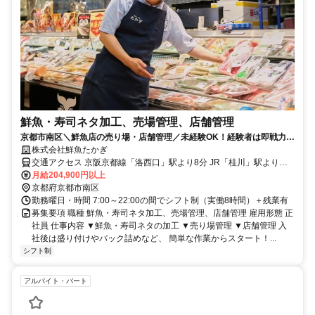
鮮魚・寿司ネタ加工、売場管理、店舗管理
京都市南区＼鮮魚店の売り場・店舗管理／未経験OK！経験者は即戦力
に！性別不問！お得な社割も◎
株式会社鮮魚たかぎ
交通アクセス 京阪京都線「洛西口」駅より8分 JR「桂川」駅より徒
歩7分
月給204,900円以上
京都府京都市南区
勤務曜日・時間 7:00～22:00の間でシフト制（実働8時間）＋残業有
募集要項 職種 鮮魚・寿司ネタ加工、売場管理、店舗管理 雇用形態 正
社員 仕事内容 ▼鮮魚・寿司ネタの加工 ▼売り場管理 ▼店舗管理 入
社後は盛り付けやパック詰めなど、 簡単な作業からスタート！...
シフト制
アルバイト・パート