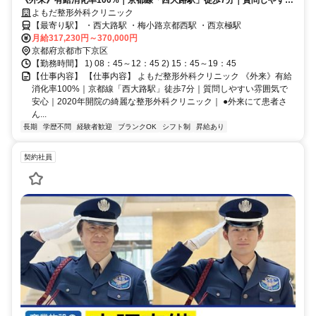
《外来》有給消化率100%｜京都線「西大路駅」徒歩7分｜質問しやすい
雰囲気で安心｜2020年開院の綺麗な整形外科クリニック｜
よもだ整形外科クリニック
【最寄り駅】 ・西大路駅 ・梅小路京都西駅 ・西京極駅
月給317,230円～370,000円
京都府京都市下京区
【勤務時間】 1) 08：45～12：45 2) 15：45～19：45
【仕事内容】 【仕事内容】 よもだ整形外科クリニック 《外来》有給
消化率100%｜京都線「西大路駅」徒歩7分｜質問しやすい雰囲気で
安心｜2020年開院の綺麗な整形外科クリニック｜ ●外来にて患者さ
ん...
長期
学歴不問
経験者歓迎
ブランクOK
シフト制
昇給あり
契約社員