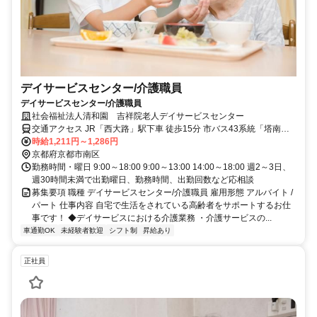
デイサービスセンター/介護職員
デイサービスセンター/介護職員
社会福祉法人清和園 吉祥院老人デイサービスセンター
交通アクセス JR「西大路」駅下車 徒歩15分 市バス43系統「塔南高
校前」バス停下車 西へ徒歩約5分 市バス13系統「吉祥院運動公園
時給1,211円～1,286円
前」バス停下車 東へ徒歩約10分
京都府京都市南区
勤務時間・曜日 9:00～18:00 9:00～13:00 14:00～18:00 週2～3日、
週30時間未満で出勤曜日、勤務時間、出勤回数など応相談
募集要項 職種 デイサービスセンター/介護職員 雇用形態 アルバイト /
パート 仕事内容 自宅で生活をされている高齢者をサポートするお仕
事です！ ◆デイサービスにおける介護業務 ・介護サービスの...
車通勤OK
未経験者歓迎
シフト制
昇給あり
正社員