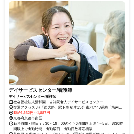
デイサービスセンター/看護師
デイサービスセンター/看護師
社会福祉法人清和園 吉祥院老人デイサービスセンター
交通アクセス JR「西大路」駅下車 徒歩15分 市バス43系統「塔南高
校前」バス停下車 西へ徒歩約5分 市バス13系統「吉祥院運動公園
時給1,632円～1,887円
前」バス停下車 東へ徒歩約10分
京都府京都市南区
勤務時間・曜日 8：30～18：00のうち6時間以上 週4～5日、週30時
間以上で出勤時間、出勤曜日、出勤日数等応相談