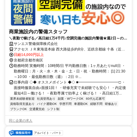
商業施設内の警備スタッフ
＼夜勤で稼げる／高日給1万4千円♪空調完備の施設内警備★週2日～の相
談可！車・バイク通勤OK！
サンエス警備保障株式会社
アクセス ＪＲ東海道本線 西大路徒歩約8分、近鉄京都線 十条（近鉄
線）徒歩約24分、近鉄京都線 東寺徒歩約25分 ※車・バイク通勤OK
日給14,000円以上
京都府京都市南区
勤務時間 実働時間：10時間/日 平均勤務日数：1ヶ月あたりnull日 ・
勤務曜日：月・火・水・木・金・土・日・祝 ・勤務時間： [1] 21:30
～10:00 ・最低勤務日数（週）：2日 ※...
仕事内容 ◇◆ オススメポイント ◆◇ ■━━━━━━━━━━━□ ・
面接時服装自由♪面接1回！ ・研修充実で未経験でも安心！ ・内定後
最短4日～働ける！ ・夜勤専属で効率よく稼げる！ ・高日給1万...
業界未経験者歓迎
社員登用あり
副業・WワークOK
60代も応募可
資格取得支援あり
バイク通勤OK
学歴不問
車通勤OK
経験不問
研修あり
ブランクOK
交通費支給
シフト制
同じ企業の求人
アルバイト・パート