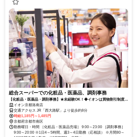
総合スーパーでの化粧品・医薬品、調剤事務
【化粧品・医薬品・調剤事務】★未経験OK！◆イオンは買物割引制度な
ど福利厚生充実で長期勤務可能♪
イオン京都洛南店
交通アクセス JR「西大路駅」より徒歩約8分
時給1,185円～1,485円
京都府京都市南区
勤務曜日・時間 ［化粧品・医薬品売場］ 9:00～23:00 ［調剤事務］
9:00～20:00 ※1日4～5時間、週3～4日勤務（応相談） ※月間80～