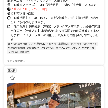
仕事なし！経験・ブランク不問！
株式会社日本デイケアセンター 大阪営業所
【勤務地アクセス】 ・JR「西大路駅」・近鉄「東寺駅」より車で約5
分、徒歩で約12分 ・近鉄京都線「東寺駅」より徒歩で約12分 ・JR・
月給251,730円～259,730円
地下鉄・近鉄「京都駅」より車で約12分 〇車、マイカー通勤OK 〇バ
京都府京都市南区
イク・自転車通勤OK
【勤務時間】 8：00～19：30 ※上記勤務帯で1日実働8時間（休憩60
分） ＊持ち帰りお仕事なし
【雇用形態】 契約社員 【職種】 ブランク可／事業所内小規模保育園
の保育士 【仕事内容】 事業所内小規模保育園での保育業務をお願い
します。 ＊スタッフ同士の目配り、気配りで連携も取りやすく、初
め...
業界未経験者歓迎
バイク通勤OK
学歴不問
車通勤OK
経験不問
未経験者歓迎
交通費全額支給
経験者歓迎
ブランクOK
オープニングスタッフ
駅近5分以内
シフト制
服装自由
同じ企業の求人
正社員