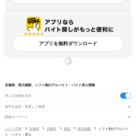
アプリを無料ダウンロード
京都府、西大路駅、シフト制のアルバイト・バイト求人情報
求人の詳細を表示
条件を追加・変更して検索
市区町村を追加・変更
関連キーワード
完全在宅ワーク 全国
シール貼り 在宅
現在地周辺
ガチャガチャ
犬カフェ
京都府
駅を追加・変更
バイトTOP
京都府
京都市
南区
西大路駅
シフト制のアルバイ
京都府
すべて
ト・バイト・求人
京都市
すべて