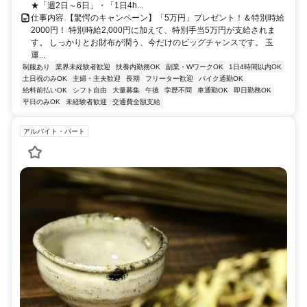
★「週2日～6日」・「1日4h...
仕事内容 【驚愕のキャンペーン】「5万円」プレゼント！＆特別時給
2000円！ 特別時給2,000円に加えて、特別手当5万円が支給されま
す。 しっかりとお財布が潤う、今だけのビッグチャンスです。 玉
運...
制服あり
業界未経験者歓迎
扶養内勤務OK
副業・WワークOK
1日4時間以内OK
土日祝のみOK
主婦・主夫歓迎
長期
フリーター歓迎
バイク通勤OK
給料前払いOK
シフト自由
大量募集
午後
学歴不問
車通勤OK
即日勤務OK
平日のみOK
未経験者歓迎
交通費全額支給
アルバイト・パート