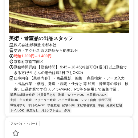
美術・骨董品の出品スタッフ
株式会社 緑和堂 京都本社
交通・アクセス 西大路駅から徒歩15分
時給1,200円～1,400円
京都府京都市南区
勤務時間詳細 【勤務時間】 9:45～18:45(相談可◎) 週3日以上勤務で
きる方(学生さんの場合は週2日でもOK◎)
仕事内容 【業務内容】 ・商品撮影、編集 ・商品検索 ・データ入力
・出品作業 ・梱包、発送 ・鑑定・仕分け 等 絵画・骨董等の撮影、検
索、出品作業です◎ カメラやiPad、PC等を使用して編集作業...
業界未経験者歓迎
社員登用あり
副業・WワークOK
土日祝のみOK
主婦・主夫歓迎
フリーター歓迎
バイク通勤OK
シフト自由
学歴不問
職場見学可
平日のみOK
学生歓迎
経験不問
未経験者歓迎
午前
経験者歓迎
ネイルOK
残業なし
月1シフト提出
夕方
アルバイト・パート