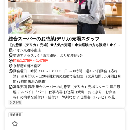
総合スーパーのお惣菜(デリカ)売場スタッフ
【お惣菜（デリカ）売場】◆人気の売場！◆未経験の方も歓迎！◆イオ
ンは買物割引制度など待遇充実♪
イオン京都洛南店
交通アクセス JR「西大路駅」より徒歩約8分
時給1,275円～1,475円
京都府京都市南区
勤務曜日・時間 7:00～13:00 ※1日3～6時間、週3～5日勤務（応相
談） ※月間80～120時間未満の勤務で応相談 （試用期間3ヵ月間は月
間79時間未満の勤務）
募集要項 職種 総合スーパーのお惣菜（デリカ）売場スタッフ 雇用形
態 アルバイト / パート 仕事内容 お惣菜（焼鳥・おにぎり・お弁当
等）の簡単な盛付け・値付け・陳列など ☆仕様書（レシピ）を見...
シフト制
派遣社員