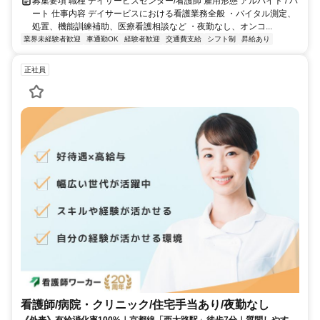
募集要項 職種 デイサービスセンター/看護師 雇用形態 アルバイト / パ
ート 仕事内容 デイサービスにおける看護業務全般 ・バイタル測定、
処置、機能訓練補助、医療看護相談など ・夜勤なし、オンコ...
業界未経験者歓迎
車通勤OK
経験者歓迎
交通費支給
シフト制
昇給あり
正社員
看護師/病院・クリニック/住宅手当あり/夜勤なし