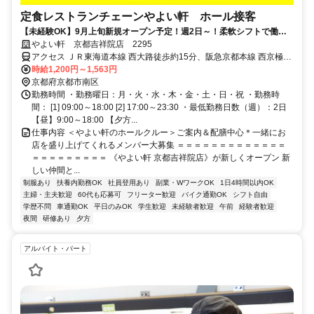
定食レストランチェーンやよい軒 ホール接客
【未経験OK】9月上旬新規オープン予定！週2日～！柔軟シフトで働き
やすい！未経験OK♪
やよい軒 京都吉祥院店 2295
アクセス ＪＲ東海道本線 西大路徒歩約15分、阪急京都本線 西京極徒
歩約18分、阪急嵐山線 桂東口徒歩約27分 バス停「吉祥院壱ノ段町」
時給1,200円～1,563円
「吉祥院宮ノ西町」より徒歩4分
京都府京都市南区
勤務時間 ・勤務曜日：月・火・水・木・金・土・日・祝 ・勤務時
間： [1] 09:00～18:00 [2] 17:00～23:30 ・最低勤務日数（週）：2日
【昼】9:00～18:00 【夕方...
仕事内容 ＜やよい軒のホールクルー＞ご案内＆配膳中心＊一緒にお
店を盛り上げてくれるメンバー大募集 ＝＝＝＝＝＝＝＝＝＝＝＝＝
＝＝＝＝＝＝＝＝＝ 《やよい軒 京都吉祥院店》が新しくオープン 新
しい仲間と...
制服あり
扶養内勤務OK
社員登用あり
副業・WワークOK
1日4時間以内OK
主婦・主夫歓迎
60代も応募可
フリーター歓迎
バイク通勤OK
シフト自由
学歴不問
車通勤OK
平日のみOK
学生歓迎
未経験者歓迎
午前
経験者歓迎
夜間
研修あり
夕方
アルバイト・パート