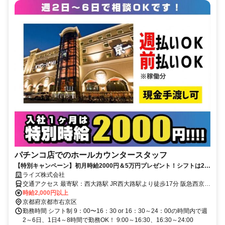
パチンコ店でのホールカウンタースタッフ
【特別キャンペーン】初月時給2000円＆5万円プレゼント！シフトは2週
間毎の完全希望制！1日4h～8hでOK！学生・フリーター・主婦まで幅広
ライズ株式会社
く活躍中！
交通アクセス 最寄駅：西大路駅 JR西大路駅より徒歩17分 阪急西京極
より徒歩15分 ＜勤務地＞ 京都府京都市右京区西京極大門町 ※現地面
時給2,000円以上
接OK！
京都府京都市右京区
勤務時間 シフト制 9：00〜16：30 or 16：30～24：00の時間内で週
2～6日、1日4～8時間で勤務OK！ 9:00～16:30、16:30～24:00