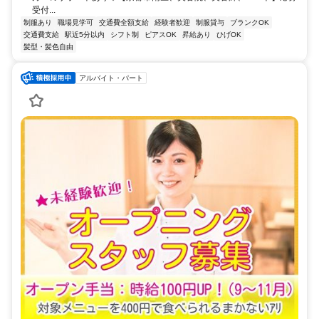
受付...
制服あり
職場見学可
交通費全額支給
経験者歓迎
制服貸与
ブランクOK
交通費支給
駅近5分以内
シフト制
ピアスOK
昇給あり
ひげOK
髪型・髪色自由
アルバイト・パート