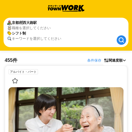
京都府
京都府
西大路駅
西大路駅
職種を選択してください
シフト制
シフト制
キーワードを選択してください
455件
条件保存
関連度順
アルバイト・パート