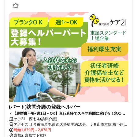
(パート)訪問介護の登録ヘルパー
＜【履歴書不要×週1日～OK】直行直帰でスキマ時間に稼げる！急なキ
ャンセルも手当有！定年無し！＞★履歴書の準備不要★未経験者OK！働
ケア21 西七条(訪問介護)
きやすいシフト制！急なキャンセルが発生した場合でも手当で給与を補
アクセス ＪＲ東海道本線 西大路徒歩約10分、ＪＲ山陰本線 梅小路京
償！
都西徒歩約16分、ＪＲ山陰本線 丹波口徒歩約24分 JR京都線「西大
時給1,679円～2,078円
路」駅から徒歩約12分
京都府京都市下京区