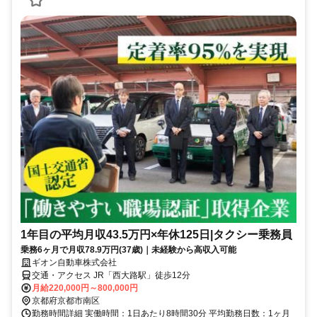
1年目の平均月収43.5万円×年休125日|タクシー乗務員
乗務6ヶ月で月収78.9万円(37歳)｜未経験から高収入可能
ギオン自動車株式会社
交通・アクセス JR「西大路駅」徒歩12分
月給220,000円～800,000円
京都府京都市南区
勤務時間詳細 実働時間：1日あたり8時間30分 平均勤務日数：1ヶ月