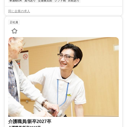
車通勤OK
賞与あり
交通費支給
シフト制
昇給あり
同じ企業の求人
正社員
介護職員/新卒2027卒