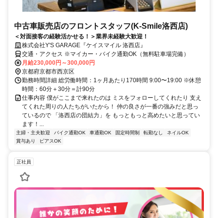
中古車販売店のフロントスタッフ(K-Smile洛西店)
＜対面接客の経験活かせる！＞業界未経験大歓迎！
株式会社Y'S GARAGE『ケイスマイル 洛西店』
交通・アクセス ※マイカー・バイク通勤OK（無料駐車場完備）
月給230,000円～300,000円
京都府京都市西京区
勤務時間詳細 総労働時間：1ヶ月あたり170時間 9:00〜19:00 ※休憩
時間：60分＋30分＝計90分
仕事内容 僕がここまで来れたのは ミスをフォローしてくれたり 支え
てくれた周りの人たちがいたから！ 仲の良さが一番の強みだと思っ
ているので 「洛西店の団結力」を もっともっと高めたいと思ってい
ます！...
主婦・主夫歓迎
バイク通勤OK
車通勤OK
固定時間制
転勤なし
ネイルOK
賞与あり
ピアスOK
正社員