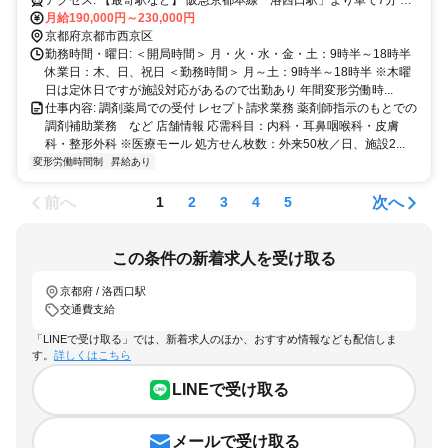
イカー通勤可
月給190,000円～230,000円
京都府京都市西京区
勤務時間・曜日: ＜開局時間＞ 月・火・水・金・土：9時半～18時半
休業日：木、日、祝日 ＜勤務時間＞ 月～土：9時半～18時半 ※木曜
日は定休日ですが施設対応があるので出勤あり 年間変形労働時...
仕事内容: 調剤薬局での受付 レセプト請求業務 薬剤師指示のもとでの
調剤補助業務 など 店舗情報 応需科目：内科・耳鼻咽喉科・皮膚
科・整形外科 ※医療モール 処方せん枚数：外来50枚／日、施設2...
変形労働時間制
昇給あり
前へ
次へ
1
2
3
4
5
この条件の新着求人を受け取る
京都府 / 洛西口駅
交通費支給
「LINEで受け取る」では、新着求人のほか、おすすめ情報なども配信しま
す。
詳しくはこちら
LINEで受け取る
メールで受け取る