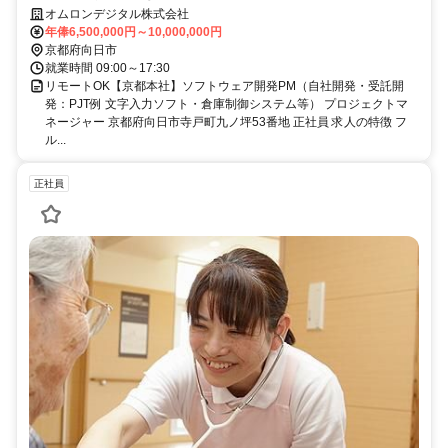
オムロンデジタル株式会社
年俸6,500,000円～10,000,000円
京都府向日市
就業時間 09:00～17:30
リモートOK【京都本社】ソフトウェア開発PM（自社開発・受託開
発：PJT例 文字入力ソフト・倉庫制御システム等） プロジェクトマ
ネージャー 京都府向日市寺戸町九ノ坪53番地 正社員 求人の特徴 フ
ル...
正社員