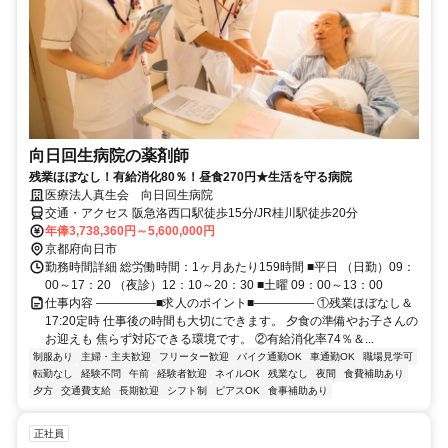
向日回生病院の薬剤師
残業ほぼなし！有給消化80％！昼食270円★生活を守る病院
医療法人真生会 向日回生病院
交通・アクセス 阪急洛西口駅徒歩15分/JR桂川駅徒歩20分
年俸3,738,360円～5,600,000円
京都府向日市
勤務時間詳細 総労働時間：1ヶ月あたり159時間 ■平日 （日勤）09：
00～17：20 （夜診）12：10～20：30 ■土曜 09：00～13：00
仕事内容 ―――――■求人のポイント■――――― ①残業ほぼなし＆
17:20定時 仕事後の時間も大切にできます。 夕食の準備やお子さんの
お迎えも 焦らず対応できる環境です。 ②有給消化率74％＆...
制服あり
主婦・主夫歓迎
フリーター歓迎
バイク通勤OK
車通勤OK
職場見学可
転勤なし
経験不問
午前
経験者歓迎
ネイルOK
残業なし
夜間
食費補助あり
夕方
交通費支給
長期歓迎
シフト制
ピアスOK
食事補助あり
正社員