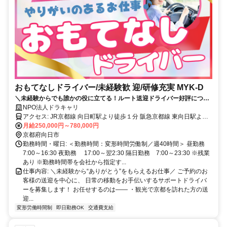
おもてなしドライバー/未経験歓 迎/研修充実 MYK-D
＼未経験からでも誰かの役に立てる！ルート送迎ドライバー好評につき
大募集！／
NPO法人ドラキャリ
アクセス: JR京都線 向日町駅より徒歩１分 阪急京都線 東向日駅より
徒歩10分
月給250,000円～780,000円
京都府向日市
勤務時間・曜日: ＜勤務時間：変形時間労働制／週40時間＞ 昼勤務
7:00～16:30 夜勤務 17:00～翌2:30 隔日勤務 7:00～23:30 ※残業
あり ※勤務時間帯を会社から指定す...
仕事内容: ＼未経験から“ありがとう”をもらえるお仕事／ ご予約のお
客様の送迎を中心に、 日常の移動をお手伝いするサポートドライバ
ーを募集します！ お任せするのは―― ・観光で京都を訪れた方の送
迎...
変形労働時間制
即日勤務OK
交通費支給