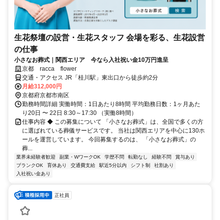
生花祭壇の設営・生花スタッフ 会場を彩る、生花設営
の仕事
小さなお葬式｜関西エリア 今なら入社祝い金10万円進呈
京都 racca flower
交通・アクセス JR「桂川駅」東出口から徒歩約2分
月給312,000円
京都府京都市南区
勤務時間詳細 実働時間：1日あたり8時間 平均勤務日数：1ヶ月あた
り20日 〜 22日 8:30～17:30 （実働8時間）
仕事内容 ◆ この募集について 「小さなお葬式」は、全国で多くの方
に選ばれている葬儀サービスです。 当社は関西エリアを中心に130ホ
ールを運営しています。 今回募集するのは、 「小さなお葬式」の
葬...
業界未経験者歓迎
副業・WワークOK
学歴不問
転勤なし
経験不問
賞与あり
ブランクOK
育休あり
交通費支給
駅近5分以内
シフト制
社割あり
入社祝い金あり
正社員