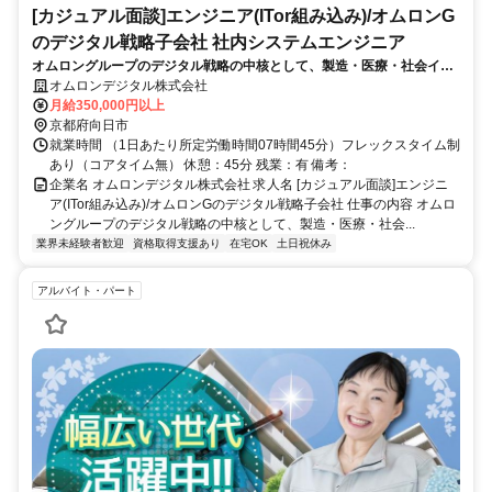
[カジュアル面談]エンジニア(ITor組み込み)/オムロンG
のデジタル戦略子会社 社内システムエンジニア
オムロングループのデジタル戦略の中核として、製造・医療・社会イン
フラ(鉄道等)などの多様な領域で現場DXを推進。スキルや志向性に合わ
オムロンデジタル株式会社
せ、カジュアル面談を経て最適なエンジニアポジションを打診します。
月給350,000円以上
京都府向日市
就業時間 （1日あたり所定労働時間07時間45分）フレックスタイム制
あり（コアタイム無） 休憩：45分 残業：有 備考：
企業名 オムロンデジタル株式会社 求人名 [カジュアル面談]エンジニ
ア(ITor組み込み)/オムロンGのデジタル戦略子会社 仕事の内容 オムロ
ングループのデジタル戦略の中核として、製造・医療・社会...
業界未経験者歓迎
資格取得支援あり
在宅OK
土日祝休み
アルバイト・パート