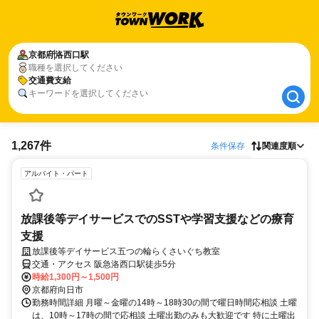
京都府
京都府
洛西口駅
洛西口駅
職種を選択してください
交通費支給
交通費支給
キーワードを選択してください
1,267件
条件保存
関連度順
アルバイト・パート
放課後等デイサービスでのSSTや学習支援などの療育
支援
放課後等デイサービス五つの輪らくさいぐち教室
交通・アクセス 阪急洛西口駅徒歩5分
時給1,300円～1,500円
京都府向日市
勤務時間詳細 月曜～金曜の14時～18時30の間で曜日時間応相談 土曜
は、10時～17時の間で応相談 土曜出勤のみも大歓迎です 特に土曜出