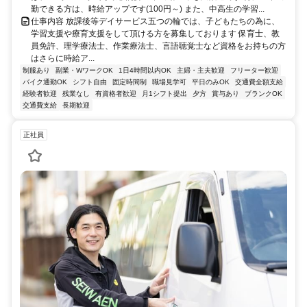
勤できる方は、時給アップです(100円～) また、中高生の学習...
仕事内容 放課後等デイサービス五つの輪では、子どもたちの為に、
学習支援や療育支援をして頂ける方を募集しております 保育士、教
員免許、理学療法士、作業療法士、言語聴覚士など資格をお持ちの方
はさらに時給ア...
制服あり
副業・WワークOK
1日4時間以内OK
主婦・主夫歓迎
フリーター歓迎
バイク通勤OK
シフト自由
固定時間制
職場見学可
平日のみOK
交通費全額支給
経験者歓迎
残業なし
有資格者歓迎
月1シフト提出
夕方
賞与あり
ブランクOK
交通費支給
長期歓迎
正社員