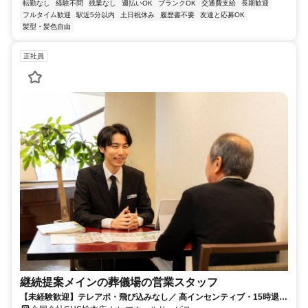
転勤なし
経験不問
残業なし
週払いOK
ブランクOK
交通費支給
長期歓迎
フルタイム歓迎
駅近5分以内
土日祝休み
履歴書不要
友達と応募OK
髪型・髪色自由
正社員
継続提案メインの葬儀場の営業スタッフ
【未経験歓迎】テレアポ・飛び込みなし／ 高インセンティブ・15時退勤