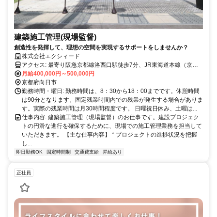
建築施工管理(現場監督)
創造性を発揮して、理想の空間を実現するサポートをしませんか？
株式会社エクシィード
アクセス: 最寄り阪急京都線洛西口駅徒歩7分、JR東海道本線（京都
線）桂川駅徒歩8分、阪急・JRどちらでも通勤していただけます。 イ
月給400,000円～500,000円
オンモール桂川からは徒歩1分です。 交通費は月額上限30,000円まで
京都府向日市
支給いたします。
勤務時間・曜日: 勤務時間は、8：30から18：00までです。休憩時間
は90分となります。固定残業時間内での残業が発生する場合がありま
す。実際の残業時間は月30時間程度です。 日曜祝日休み、土曜は...
仕事内容: 建築施工管理（現場監督）のお仕事です。建設プロジェク
トの円滑な進行を確保するために、現場での施工管理業務を担当して
いただきます。 【主な仕事内容】 * プロジェクトの進捗状況を把握
し...
即日勤務OK
固定時間制
交通費支給
昇給あり
正社員