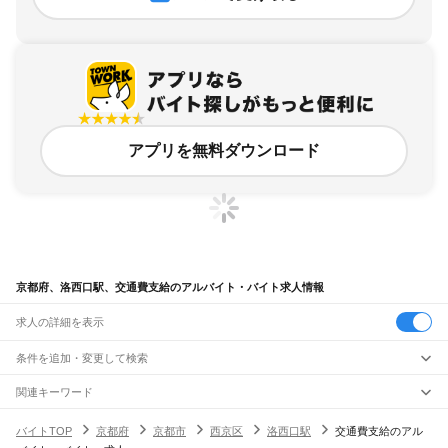
アプリを無料ダウンロード
京都府、洛西口駅、交通費支給のアルバイト・バイト求人情報
求人の詳細を表示
条件を追加・変更して検索
市区町村を追加・変更
関連キーワード
完全在宅ワーク 全国
シール貼り 在宅
現在地周辺
ガチャガチャ
犬カフェ
京都府
駅を追加・変更
バイトTOP
京都府
京都市
西京区
洛西口駅
交通費支給のアル
京都府
すべて