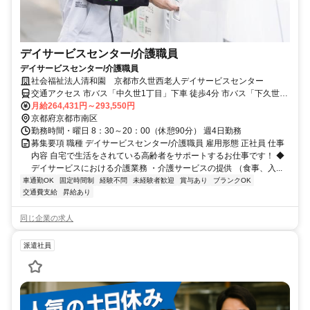
デイサービスセンター/介護職員
デイサービスセンター/介護職員
社会福祉法人清和園 京都市久世西老人デイサービスセンター
交通アクセス 市バス「中久世1丁目」下車 徒歩4分 市バス「下久世」
下車 徒歩8分 JR「向日町」下車 徒歩6分 JR「桂川」下車 徒歩10分
月給264,431円～293,550円
阪急 洛西口駅下車 徒歩15分
京都府京都市南区
勤務時間・曜日 8：30～20：00（休憩90分） 週4日勤務
募集要項 職種 デイサービスセンター/介護職員 雇用形態 正社員 仕事
内容 自宅で生活をされている高齢者をサポートするお仕事です！ ◆
デイサービスにおける介護業務 ・介護サービスの提供 （食事、入...
車通勤OK
固定時間制
経験不問
未経験者歓迎
賞与あり
ブランクOK
交通費支給
昇給あり
同じ企業の求人
派遣社員