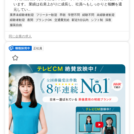
います。 業績は右肩上がりに成長し、社員へもしっかりと報酬を還
元してい...
業界未経験者歓迎
フリーター歓迎
早朝
学歴不問
経験不問
未経験者歓迎
経験者歓迎
夜間
ブランクOK
交通費支給
駅近5分以内
シフト制
深夜
服装自由
同じ企業の求人
正社員