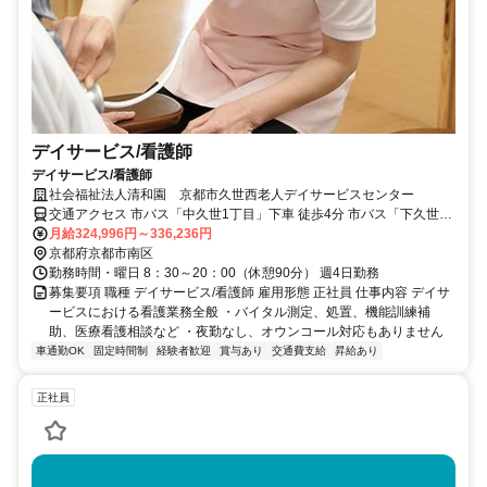
デイサービス/看護師
デイサービス/看護師
社会福祉法人清和園 京都市久世西老人デイサービスセンター
交通アクセス 市バス「中久世1丁目」下車 徒歩4分 市バス「下久世」
下車 徒歩8分 JR「向日町」下車 徒歩6分 JR「桂川」下車 徒歩10分
月給324,996円～336,236円
阪急 洛西口駅下車 徒歩15分
京都府京都市南区
勤務時間・曜日 8：30～20：00（休憩90分） 週4日勤務
募集要項 職種 デイサービス/看護師 雇用形態 正社員 仕事内容 デイサ
ービスにおける看護業務全般 ・バイタル測定、処置、機能訓練補
助、医療看護相談など ・夜勤なし、オウンコール対応もありません
車通勤OK
固定時間制
経験者歓迎
賞与あり
交通費支給
昇給あり
正社員