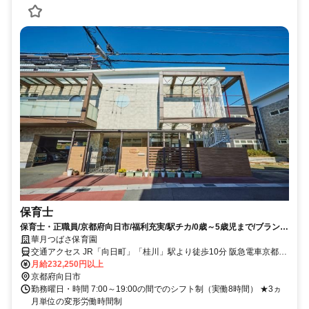
保育士
保育士・正職員/京都府向日市/福利充実/駅チカ/0歳～5歳児まで/ブランク
OK
華月つばさ保育園
交通アクセス JR「向日町」「桂川」駅より徒歩10分 阪急電車京都線
「洛西口」駅より徒歩15分
月給232,250円以上
京都府向日市
勤務曜日・時間 7:00～19:00の間でのシフト制（実働8時間） ★3ヵ
月単位の変形労働時間制