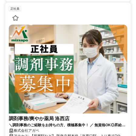
正社員
調剤事務/爽やか薬局 洛西店
＼調剤事務のご経験をお持ちの方、積極募集中！ ／ 無資格OK◎昇給・
賞与あり◇
株式会社アガペ
アクセス: 【最寄駅など】 阪急京都本線「洛西口駅」より車で7分 マ