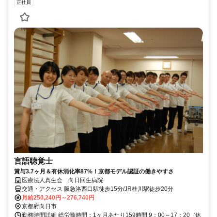
正社員
言語聴覚士
賞与3.7ヶ月＆有休消化率87%！京都モデル認証の働きやすさ
医療法人真生会 向日回生病院
交通・アクセス 阪急洛西口駅徒歩15分/JR桂川駅徒歩20分
月給250,240円～276,740円
京都府向日市
勤務時間詳細 総労働時間：1ヶ月あたり159時間 9：00～17：20（休