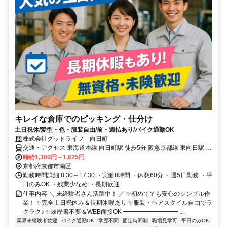
キレイな倉庫でのピッキング・仕分け
土日祝休/髪型・色・服装自由/前・週払あり/バイク通勤OK
株式会社グッドライフ 向日町
交通・アクセス 東海道本線 向日町駅 徒歩5分 阪急京都線 東向日駅 徒
歩10分 東海道本線 桂川駅 車5分
時給1,300円～1,625円
京都府京都市南区
勤務時間詳細 8:30～17:30 ・実働8時間 ・休憩60分 ・週5日勤務 ・平
日のみOK ・残業少なめ ・長期歓迎
仕事内容 ＼ 未経験者さん活躍中！ ／ ✨初めてでも安心のシンプル作
業！ ✨完全土日祝休み＆長期休暇あり ✨服装・ヘアスタイル自由でラ
クラク♪ ✨履歴書不要＆WEB面接OK ━━━━━━━━━ ...
業界未経験者歓迎
バイク通勤OK
学歴不問
固定時間制
職場見学可
平日のみOK