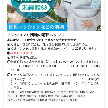
マンションや団地の清掃スタッフ
未経験◎シフト固定で安定して働きたい方におすすめ♪
近建ビル管理株式会社 住宅管理事業部/勤務地:洛西竹の里
交通・アクセス 阪急京都線｢桂｣駅から市バスで約20分 JR「桂川」駅
から市バスで約25分｢竹の里小学校前｣下車
時給1,125円以上
京都府京都市西京区
勤務時間詳細 ①契約社員 【月～金】8：00～16：00 【土曜日】8：
00～14：00 ②パート 【月～金】8：00～12：00 【土曜日】8：00～
12：00
仕事内容 清掃スタッフとして賃貸マンションや 団地をきれいにする
お仕事です。 ＊―――――――――――――――――＊ ＜具体的に
は＞ ・賃貸マンションや団地の清掃 ・駐車場、エントランスなどの
共用部...
制服あり
業界未経験者歓迎
1日4時間以内OK
主婦・主夫歓迎
60代も応募可
フリーター歓迎
学歴不問
未経験者歓迎
午前
経験者歓迎
研修あり
ブランクOK
交通費支給
長期歓迎
フルタイム歓迎
シフト制