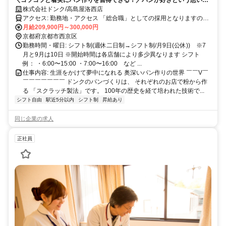
＼コツコツと着実にパン作りを習得できる！／パンが好きという想いを
仕事に。
株式会社ドンク/高島屋洛西店
アクセス: 勤務地・アクセス 「総合職」としての採用となりますの
で、 将来的にはキャリア形成のための職種変更や、 転居を伴う異動
月給209,900円～300,000円
の可能性もございます。 ●初期配属について 最初の配属店舗について
京都府京都市西京区
は、 入社前に希望勤務地をお伺いの上、可能な限り考慮いたします
勤務時間・曜日: シフト制(週休二日制→シフト制/月9日(公休)) ※7
が、 ご希望や各店の欠員状況を総合的に勘案し、最終決定させてい
月と9月は10日 ※開始時間は各店舗により多少異なります シフト
ただきます。 ●店舗異動について 一般社員の間は2～3年に一度の間
例： ・6:00〜15:00 ・7:00〜16:00 など ...
隔で、 近隣への店舗異動の可能性がございます。 ただし、その際は
仕事内容: 生涯をかけて夢中になれる 奥深いパン作りの世界 ￣￣V￣
ご本人のご事情・希望を確認しながら、 最終的に異動先の決定をさ
￣￣￣￣￣￣￣ ドンクのパンづくりは、 それぞれのお店で粉から作
せていただいています。 ●勤務先へのアクセス 各店舗最寄駅から徒歩
る 「スクラッチ製法」です。 100年の歴史を経て培われた技術で...
圏内の立地がほとんどです。 ※一部郊外の店舗もあります。 ※詳し
シフト自由
駅近5分以内
シフト制
昇給あり
くはお気軽にお問合せください。
同じ企業の求人
正社員