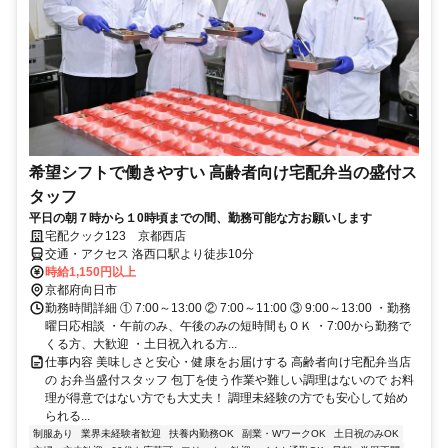
希望シフトで働きやすい 高齢者向け宅配弁当の盛付ス
タッフ
平日の朝７時から１0時頃までの間、勤務可能な方お願いします
宅配クック123 京都西店
交通・アクセス 洛西口駅より徒歩10分
時給1,150円以上
京都府向日市
勤務時間詳細 ① 7:00～13:00 ② 7:00～11:00 ③ 9:00～13:00 ・勤務
曜日応相談 ・午前のみ、午後のみの短時間もＯＫ ・7:00から勤務で
くる方、大歓迎 ・土日祝入れる方...
仕事内容 美味しさと安心・健康をお届けする 高齢者向け宅配弁当店
の お弁当盛付スタッフ 包丁を使う作業や難しい調理はないので お料
理が得意ではない方でも大丈夫！ 調理未経験の方でも安心して始め
られる...
制服あり
業界未経験者歓迎
扶養内勤務OK
副業・WワークOK
土日祝のみOK