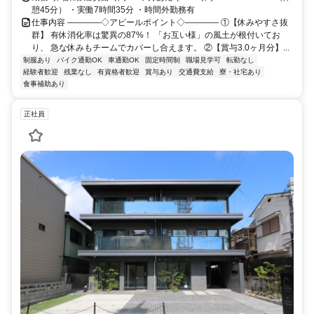
憩45分） ・実働7時間35分 ・時間外勤務有
仕事内容 ――――◇アピールポイント◇―――― ①【休みやすさ抜
群】 有休消化率は驚異の87%！ 「お互い様」の風土が根付いてお
り、 急な休みもチームでカバーし合えます。 ②【賞与3.0ヶ月分】...
制服あり
バイク通勤OK
車通勤OK
固定時間制
職場見学可
転勤なし
経験者歓迎
残業なし
有資格者歓迎
賞与あり
交通費支給
寮・社宅あり
食事補助あり
正社員