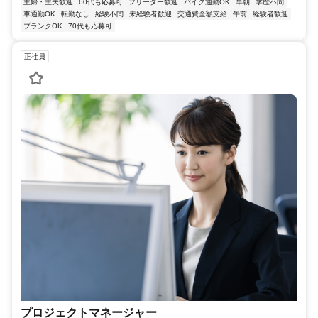
主婦・主夫歓迎
60代も応募可
フリーター歓迎
バイク通勤OK
早朝
学歴不問
車通勤OK
転勤なし
経験不問
未経験者歓迎
交通費全額支給
午前
経験者歓迎
ブランクOK
70代も応募可
正社員
プロジェクトマネージャー