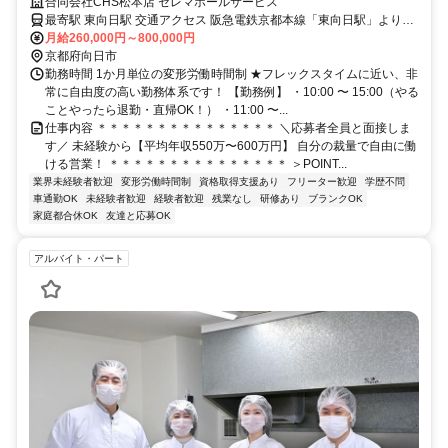
も可・残業なし・直行直帰OK！
合同会社CHS松本店 セレマホールサービス
最寄駅 東向日駅 交通アクセス 阪急電鉄京都本線「東向日駅」より徒
歩9分 ※直行直帰が基本です ●転勤なし ●車通勤OK ●バイク通勤OK ●
月給260,000円～800,000円
直行直帰OK
京都府向日市
勤務時間 1か月単位の変形労働時間制 ★フレックスタイムに近い、非
常に自由度の高い勤務体系です！ 【勤務例】 ・10:00 〜 15:00（やる
ことやったら退勤・直帰OK！） ・11:00 〜...
仕事内容 ＊＊＊＊＊＊＊＊＊＊＊＊＊＊＊ ＼応募者全員と面接しま
す／ 未経験から【平均年収550万〜600万円】 自分の裁量で自由に働
ける営業！ ＊＊＊＊＊＊＊＊＊＊＊＊＊＊＊ ＞POINT...
業界未経験者歓迎
変形労働時間制
資格取得支援あり
フリーター歓迎
学歴不問
車通勤OK
未経験者歓迎
経験者歓迎
残業なし
研修あり
ブランクOK
家庭都合休OK
友達と応募OK
アルバイト・パート