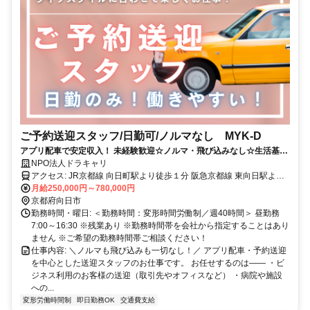
ご予約送迎スタッフ/日勤可/ノルマなし MYK-D
アプリ配車で安定収入！ 未経験歓迎☆ノルマ・飛び込みなし☆生活基盤
も安心◎
NPO法人ドラキャリ
アクセス: JR京都線 向日町駅より徒歩１分 阪急京都線 東向日駅より
徒歩10分
月給250,000円～780,000円
京都府向日市
勤務時間・曜日: ＜勤務時間：変形時間労働制／週40時間＞ 昼勤務
7:00～16:30 ※残業あり ※勤務時間帯を会社から指定することはあり
ません ※ご希望の勤務時間帯ご相談ください！
仕事内容: ＼ノルマも飛び込みも一切なし！／ アプリ配車・予約送迎
を中心とした送迎スタッフのお仕事です。 お任せするのは―― ・ビ
ジネス利用のお客様の送迎（取引先やオフィスなど） ・病院や施設
への...
変形労働時間制
即日勤務OK
交通費支給