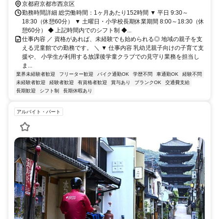
京都府京都市西京区
勤務時間詳細 総労働時間：1ヶ月あたり152時間 ▼ 平日 9:30～
18:30（休憩60分） ▼ 土曜日・小学校長期休業期間 8:00～18:30（休
憩60分） ◆ 上記時間内でのシフト制 ◆...
仕事内容 ／ 資格があれば、未経験でも始められる◎ 地域の親子を支
える児童館での勤務です。 ＼ ▼ 仕事内容 乳幼児親子向けの子育て支
援や、 小学生が利用する放課後学童クラブでの見守り業務を担当し
ま...
業界未経験者歓迎
フリーター歓迎
バイク通勤OK
学歴不問
車通勤OK
経験不問
未経験者歓迎
経験者歓迎
有資格者歓迎
賞与あり
ブランクOK
交通費支給
長期歓迎
シフト制
長期休暇あり
アルバイト・パート