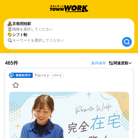
京都府
京都府
桂駅
桂駅
職種を選択してください
シフト制
シフト制
キーワードを選択してください
465件
条件保存
関連度順
アルバイト・パート