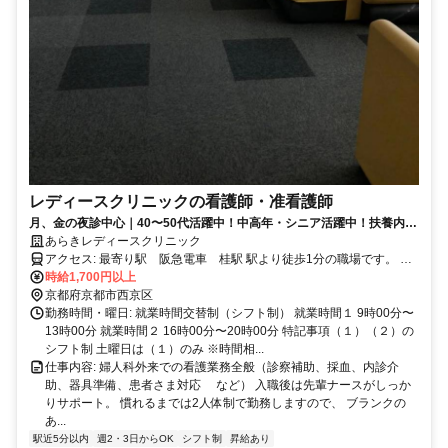
レディースクリニックの看護師・准看護師
月、金の夜診中心｜40〜50代活躍中！中高年・シニア活躍中！扶養内勤
務OK
あらきレディースクリニック
アクセス: 最寄り駅 阪急電車 桂駅 駅より徒歩1分の職場です。 自
家用車可能。
時給1,700円以上
京都府京都市西京区
勤務時間・曜日: 就業時間交替制（シフト制） 就業時間１ 9時00分〜
13時00分 就業時間２ 16時00分〜20時00分 特記事項（１）（２）の
シフト制 土曜日は（１）のみ ※時間相...
仕事内容: 婦人科外来での看護業務全般（診察補助、採血、内診介
助、器具準備、患者さま対応 など） 入職後は先輩ナースがしっか
りサポート。 慣れるまでは2人体制で勤務しますので、 ブランクの
あ...
駅近5分以内
週2・3日からOK
シフト制
昇給あり