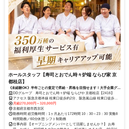
ホールスタッフ【寿司とおでん時々炉端 ならび家 京
都桂店】
《未経験OK》半年ごとの査定で昇給・昇格を目指せます！大手企業グル
ープならではの丁寧なサポートあり／業界屈指の好待遇！
DDグループ 寿司とおでん時々炉端 ならびや 京都桂店【2416】
アクセス 阪急京都本線 桂東口徒歩約2分、阪急嵐山線 桂東口徒歩約2
分
月給270,000円～320,000円
京都府京都市西京区
勤務時間 総労働時間：1ヶ月あたり172時間 10：30～23：30 実働8
時間勤務／60分休憩 シフト制勤務
仕事内容 【オープニングメンバーとして活躍しませんか？】 お寿