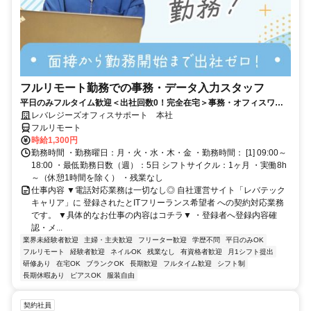
フルリモート勤務での事務・データ入力スタッフ
平日のみフルタイム歓迎＜出社回数0！完全在宅＞事務・オフィスワー
ク経験者の募集★家事・育児と両立している方多数★
レバレジーズオフィスサポート 本社
フルリモート
時給1,300円
勤務時間 ・勤務曜日：月・火・水・木・金 ・勤務時間： [1] 09:00～
18:00 ・最低勤務日数（週）：5日 シフトサイクル：1ヶ月 ・実働8h
～（休憩1時間を除く） ・残業なし
仕事内容 ▼電話対応業務は一切なし◎ 自社運営サイト「レバテック
キャリア」に 登録されたとITフリーランス希望者 への契約対応業務
です。 ▼具体的なお仕事の内容はコチラ▼ ・登録者へ登録内容確
認・メ...
業界未経験者歓迎
主婦・主夫歓迎
フリーター歓迎
学歴不問
平日のみOK
フルリモート
経験者歓迎
ネイルOK
残業なし
有資格者歓迎
月1シフト提出
研修あり
在宅OK
ブランクOK
長期歓迎
フルタイム歓迎
シフト制
長期休暇あり
ピアスOK
服装自由
契約社員