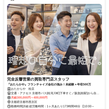
完全反響営業の買取専門店スタッフ
『おたらかや』フランチャイズ会社の強み！未経験＋年収500万
おたからや 桂店
交通・アクセス 京都市バス[桂滝川町]下車すぐ／阪急[桂駅]から自転
車6分／JR[西大路駅]から自転車15分
月給300,000円～400,000円
京都府京都市西京区
勤務時間詳細 総労働時間：1ヶ月あたり173時間48分 【10:00～