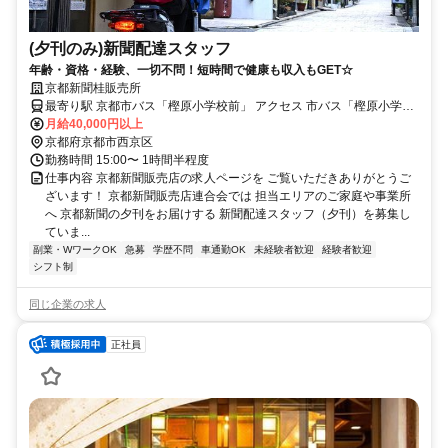
(夕刊のみ)新聞配達スタッフ
年齢・資格・経験、一切不問！短時間で健康も収入もGET☆
京都新聞桂販売所
最寄り駅 京都市バス「樫原小学校前」 アクセス 市バス「樫原小学校
前」から徒歩2分
月給40,000円以上
京都府京都市西京区
勤務時間 15:00〜 1時間半程度
仕事内容 京都新聞販売店の求人ページを ご覧いただきありがとうご
ざいます！ 京都新聞販売店連合会では 担当エリアのご家庭や事業所
へ 京都新聞の夕刊をお届けする 新聞配達スタッフ（夕刊）を募集し
ていま...
副業・WワークOK
急募
学歴不問
車通勤OK
未経験者歓迎
経験者歓迎
シフト制
同じ企業の求人
正社員