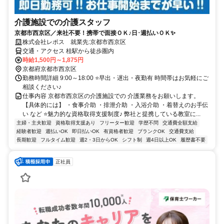
介護施設での介護スタッフ
京都市西京区／来社不要！携帯で面接ＯＫ♪日･週払いＯＫ✨
株式会社レポス 就業先:京都市西京区
交通・アクセス 桂駅から徒歩圏内
時給1,500円～1,875円
京都府京都市西京区
勤務時間詳細 9:00～18:00 ⭐早出・遅出・夜勤有 時間帯はお気軽にご
相談ください♪
仕事内容 京都市西京区の介護施設での 介護業務をお願いします。
【具体的には】 ・食事介助 ・排泄介助 ・入浴介助 ・着替えのお手伝
い など ⭐魅力的な資格取得支援制度♪ 弊社と提携している教室に...
主婦・主夫歓迎
資格取得支援あり
フリーター歓迎
学歴不問
交通費全額支給
経験者歓迎
週払いOK
即日払いOK
有資格者歓迎
ブランクOK
交通費支給
長期歓迎
フルタイム歓迎
週2・3日からOK
シフト制
週4日以上OK
履歴書不要
正社員