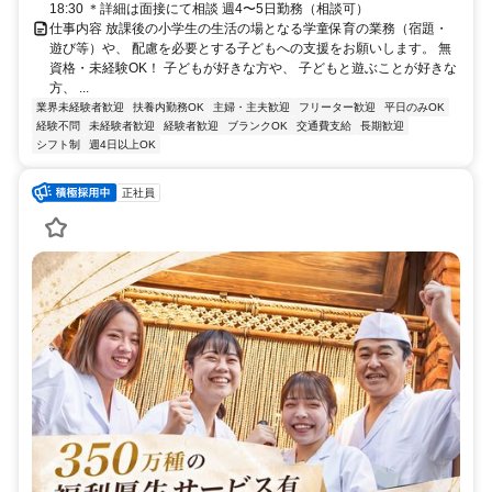
18:30 ＊詳細は面接にて相談 週4〜5⽇勤務（相談可）
仕事内容 放課後の⼩学⽣の⽣活の場となる学童保育の業務（宿題・
遊び等）や、 配慮を必要とする⼦どもへの⽀援をお願いします。 無
資格・未経験OK！ ⼦どもが好きな⽅や、 子どもと遊ぶことが好きな
方、 ...
業界未経験者歓迎
扶養内勤務OK
主婦・主夫歓迎
フリーター歓迎
平日のみOK
経験不問
未経験者歓迎
経験者歓迎
ブランクOK
交通費支給
長期歓迎
シフト制
週4日以上OK
正社員