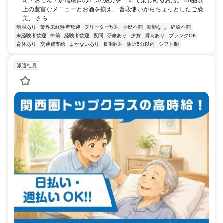
司・おでん・炉端焼きの3つの魅力を 一軒で楽しめるお店。 80品以
上の豊富なメニューとお酒を揃え、 普段使いからちょっとしたご褒
美、 さら...
制服あり
業界未経験者歓迎
フリーター歓迎
学歴不問
転勤なし
経験不問
未経験者歓迎
午前
経験者歓迎
夜間
研修あり
夕方
賞与あり
ブランクOK
育休あり
交通費支給
まかないあり
長期歓迎
駅近5分以内
シフト制
派遣社員