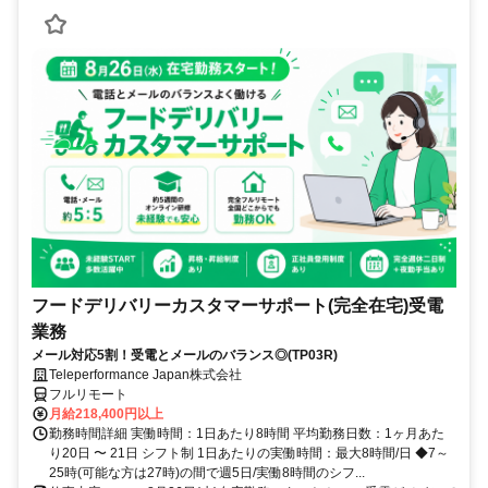
フードデリバリーカスタマーサポート(完全在宅)受電
業務
メール対応5割！受電とメールのバランス◎(TP03R)
Teleperformance Japan株式会社
フルリモート
月給218,400円以上
勤務時間詳細 実働時間：1日あたり8時間 平均勤務日数：1ヶ月あた
り20日 〜 21日 シフト制 1日あたりの実働時間：最大8時間/日 ◆7～
25時(可能な方は27時)の間で週5日/実働8時間のシフ...