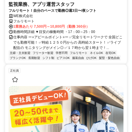
監視業務、アプリ運営スタッフ
フルリモート！自分のペースで勤務◎週3日〜/夜シフト
WE株式会社
フルリモート
1業務あたり 7,500円～10,800円（勤務 360分）
勤務時間詳細 ▼目安の稼働時間 ・17：00～25：00
仕事内容 ー⭐️アピールポイント⭐️ー ✅完全リモートワークで 全国どこ
でも勤務可能！ ✅時給１２５０円からの 高時給スタート！ ✅ライブ
配信の モニタリングがメイン◎ ✅１７時から翌１時まで！...
主婦・主夫歓迎
フリーター歓迎
学歴不問
フルリモート
ネイルOK
在宅OK
ブランクOK
長期歓迎
シフト制
ピアスOK
服装自由
ひげOK
髪型・髪色自由
正社員