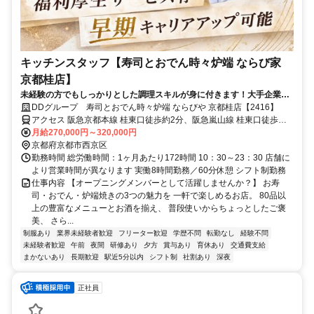
キッチンスタッフ【寿司とおでん時々炉端 ならび家
京都桂店】
未経験の方でもしっかりとした調理スキルが身に付きます！大手企業グ
ループならではのサポート体制／昇給・昇格年2回／社割あり…他多
DDグループ 寿司とおでん時々炉端 ならびや 京都桂店【2416】
数！
アクセス 阪急京都本線 桂東口徒歩約2分、阪急嵐山線 桂東口徒歩約2
分
月給270,000円～320,000円
京都府京都市西京区
勤務時間 総労働時間：1ヶ月あたり172時間 10：30～23：30 店舗に
より営業時間が異なります 実働8時間勤務／60分休憩 シフト制勤務
仕事内容 【オープニングメンバーとして活躍しませんか？】 お寿
司・おでん・炉端焼きの3つの魅力を 一軒で楽しめるお店。 80品以
上の豊富なメニューとお酒を揃え、 普段使いからちょっとしたご褒
美、 さら...
制服あり
業界未経験者歓迎
フリーター歓迎
学歴不問
転勤なし
経験不問
未経験者歓迎
午前
夜間
研修あり
夕方
賞与あり
育休あり
交通費支給
まかないあり
長期歓迎
駅近5分以内
シフト制
社割あり
深夜
正社員