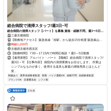
総合病院で清掃スタッフ/週3日~可
総合病院の清掃スタッフ【パート】を募集 資格・経験不問。週3〜5日
可。日勤のみ。制服貸与。バイク・自転車通勤可。
三菱京都病院
【勤務地アクセス】 阪急各線「桂駅」から徒歩15分程度 阪急嵐山線
時給1,200円
「上桂駅」から徒歩12分程度 ◯バイク・自転車通勤OK
京都府京都市西京区
【勤務時間】 7:00～17:15内で時間応相談 ＊週3～5日勤務
【雇用形態】 アルバイト・パート 【職種】 総合病院で清掃スタッフ/
週3日～可 【仕事内容】 病院内の清掃業務をお任せします。 作業は
シンプルなものが多く、使用する道具も家庭の掃除用具とほとんど
変...
制服あり
業界未経験者歓迎
長期
バイク通勤OK
経験不問
未経験者歓迎
ブランクOK
交通費支給
シフト制
正社員