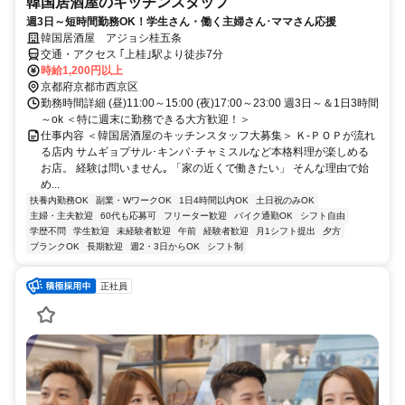
韓国居酒屋のキッチンスタッフ
週3日～短時間勤務OK！学生さん・働く主婦さん･ママさん応援
韓国居酒屋 アジョシ桂五条
交通・アクセス ｢上桂｣駅より徒歩7分
時給1,200円以上
京都府京都市西京区
勤務時間詳細 (昼)11:00～15:00 (夜)17:00～23:00 週3日～＆1日3時間
～ok ＜特に週末に勤務できる大方歓迎！＞
仕事内容 ＜韓国居酒屋のキッチンスタッフ大募集＞ Ｋ-ＰＯＰが流れ
る店内 サムギョプサル･キンパ･チャミスルなど本格料理が楽しめる
お店。 経験は問いません｡ 「家の近くで働きたい」 そんな理由で始
め...
扶養内勤務OK
副業・WワークOK
1日4時間以内OK
土日祝のみOK
主婦・主夫歓迎
60代も応募可
フリーター歓迎
バイク通勤OK
シフト自由
学歴不問
学生歓迎
未経験者歓迎
午前
経験者歓迎
月1シフト提出
夕方
ブランクOK
長期歓迎
週2・3日からOK
シフト制
正社員