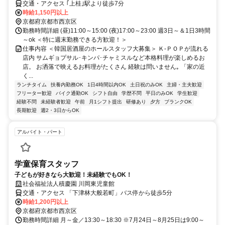
交通・アクセス ｢上桂｣駅より徒歩7分
時給1,150円以上
京都府京都市西京区
勤務時間詳細 (昼)11:00～15:00 (夜)17:00～23:00 週3日～＆1日3時間
～ok ＜特に週末勤務できる方歓迎！＞
仕事内容 ＜韓国居酒屋のホールスタッフ大募集＞ Ｋ-ＰＯＰが流れる
店内 サムギョプサル･キンパ･チャミスルなど本格料理が楽しめるお
店。 お洒落で映えるお料理がたくさん 経験は問いません｡ 「家の近
く...
ランチタイム
扶養内勤務OK
1日4時間以内OK
土日祝のみOK
主婦・主夫歓迎
フリーター歓迎
バイク通勤OK
シフト自由
学歴不問
平日のみOK
学生歓迎
経験不問
未経験者歓迎
午前
月1シフト提出
研修あり
夕方
ブランクOK
長期歓迎
週2・3日からOK
アルバイト・パート
学童保育スタッフ
⼦どもが好きなら⼤歓迎！未経験でもOK！
社会福祉法⼈積慶園 川岡東児童館
交通・アクセス 「下津林大般若町」バス停から徒歩5分
時給1,200円以上
京都府京都市西京区
勤務時間詳細 月～金／13:30～18:30 ※7月24日～8月25日は9:00～