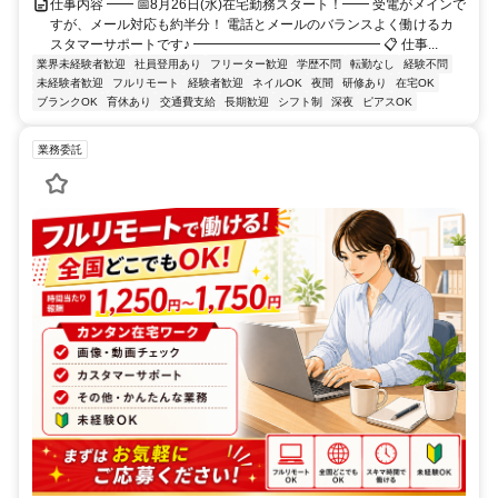
仕事内容 ━━ 📅8月26日(水)在宅勤務スタート！━━ 受電がメインで
すが、メール対応も約半分！ 電話とメールのバランスよく働けるカ
スタマーサポートです♪ ━━━━━━━━━━━━━━ 📋 仕事...
業界未経験者歓迎
社員登用あり
フリーター歓迎
学歴不問
転勤なし
経験不問
未経験者歓迎
フルリモート
経験者歓迎
ネイルOK
夜間
研修あり
在宅OK
ブランクOK
育休あり
交通費支給
長期歓迎
シフト制
深夜
ピアスOK
業務委託