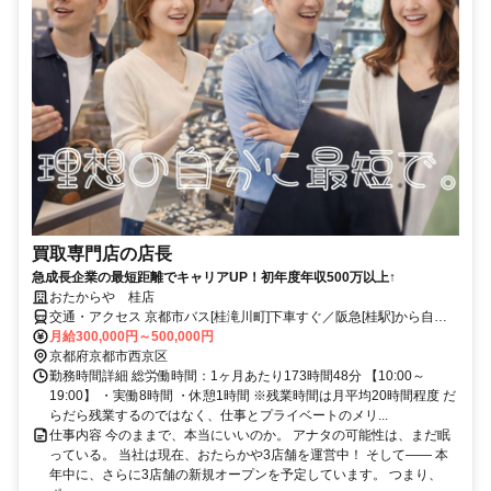
買取専門店の店長
急成長企業の最短距離でキャリアUP！初年度年収500万以上↑
おたからや 桂店
交通・アクセス 京都市バス[桂滝川町]下車すぐ／阪急[桂駅]から自転
車6分／JR[西大路駅]から自転車15分
月給300,000円～500,000円
京都府京都市西京区
勤務時間詳細 総労働時間：1ヶ月あたり173時間48分 【10:00～
19:00】 ・実働8時間 ・休憩1時間 ※残業時間は月平均20時間程度 だ
らだら残業するのではなく、仕事とプライベートのメリ...
仕事内容 今のままで、本当にいいのか。 アナタの可能性は、まだ眠
っている。 当社は現在、おたらかや3店舗を運営中！ そして―― 本
年中に、さらに3店舗の新規オープンを予定しています。 つまり、