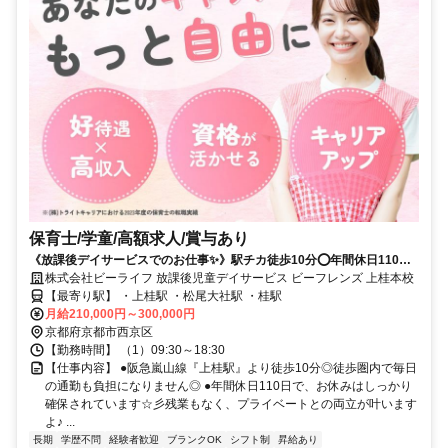
保育士/学童/高額求人/賞与あり
《放課後デイサービスでのお仕事✨》駅チカ徒歩10分⭕年間休日110日
⭕残業なし⭕お持ちの資格と経験を活かしませんか⭐彡
株式会社ビーライフ 放課後児童デイサービス ビーフレンズ 上桂本校
【最寄り駅】 ・上桂駅 ・松尾大社駅 ・桂駅
月給210,000円～300,000円
京都府京都市西京区
【勤務時間】 （1）09:30～18:30
【仕事内容】 ●阪急嵐山線『上桂駅』より徒歩10分◎徒歩圏内で毎日
の通勤も負担になりません◎ ●年間休日110日で、お休みはしっかり
確保されています☆彡残業もなく、プライベートとの両立が叶います
よ♪ ...
長期
学歴不問
経験者歓迎
ブランクOK
シフト制
昇給あり