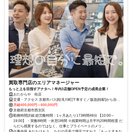
買取専門店のエリアマネージャー
もっと上を目指すアナタへ！年内3店舗OPEN予定の成長企業！
おたからや 桂店
交通・アクセス 京都市バス[桂滝川町]下車すぐ／阪急[桂駅]から自転
車6分／JR[西大路駅]から自転車15分
月給400,000円～600,000円
京都府京都市西京区
勤務時間詳細 総労働時間：1ヶ月あたり173時間48分 【10:00～
19:00】 ・実働8時間 ・休憩1時間 ※残業時間は月平均20時間程度 だ
らだら残業するのではなく、仕事とプライベートのメリ...
仕事内容 あなたはもう、 ただの店長で満足ですか？ 「もっと大きな