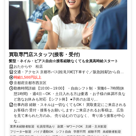
買取専門店スタッフ(接客・受付)
髪型・ネイル・ピアス自由☆接客経験なくても全員高時給スタート
おたからや 桂店
交通・アクセス 京都市バス[桂滝川町]下車すぐ／阪急[桂駅]から自転
車6分／JR[西大路駅]から自転車15分
時給1,500円以上
京都府京都市西京区
勤務時間詳細 【10:00～19:00】 ・自由シフト制 ・実働6～7時間(休
憩1時間) ・週4日～OK ・土日入れる方は優遇 ・お子様の体調不良な
ど急なお休みも対応 【シフト例】 ●子供のお送り,...
仕事内容 経験・スキルは一切なくてもOK！ 買取査定にご来店される
お客様の 受付・接客をお願いします♪ ご来店されるお客様は、 広告
を見て来られた方のみ。 売り込むのではなく、 寄り添う接客が中心
な...
業界未経験者歓迎
社員登用あり
副業・WワークOK
主婦・主夫歓迎
フリーター歓迎
バイク通勤OK
シフト自由
学歴不問
経験不問
未経験者歓迎