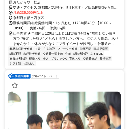
おたからや 桂店
交通・アクセス 京都市バス[桂滝川町]下車すぐ／阪急[桂駅]から自転
車6分／JR[西大路駅]から自転車15分
月給235,000円以上
京都府京都市西京区
勤務時間詳細 総労働時間：1ヶ月あたり173時間48分 【10:00～
18:00】 ・実働7時間 ・休憩1時間
仕事内容 ★年間休日120日以上＆1日実働7時間★ “無理しない働き
方”と“安定した収入” どちらも両立したい方へ。 ◎こんな悩み、あり
ませんか？ ・休みが少なくてプライベートが後回し ・仕事終わ...
業界未経験者歓迎
主婦・主夫歓迎
フリーター歓迎
学歴不問
職場見学可
経験不問
未経験者歓迎
交通費全額支給
午前
経験者歓迎
ネイルOK
有資格者歓迎
研修あり
夕方
ブランクOK
育休あり
交通費支給
長期歓迎
シフト制
社割あり
アルバイト・パート