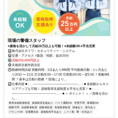
現場の警備スタッフ
⭐資格を活かして月給28万以上も可能！⭐未経験OK⭐手当充実
株式会社ダイワ・セキュリティー・システム
交通・アクセス ⭐阪急「桂駅」徒歩20分
月給250,000円以上
京都府京都市西京区
勤務時間詳細 実働時間：1日あたり8時間 平均勤務日数：1ヶ月あた
り20日 〜 21日 ⏰日勤/8:00～17:00 ⏰夜勤/20:00～翌5:00 ＊実働8時
間 ＊基本は日勤の勤務 ＊現場により...
仕事内容 ■・…――――――――――――――…・■ 未経験からキャ
リアアップも可能！ 資格取得支援制度＆手当も充実！ ■・…
――――――――――――――…・■ ＜ ポイント！ ＞ ✅資格を活か
し...
業界未経験者歓迎
資格取得支援あり
バイク通勤OK
学歴不問
車通勤OK
経験不問
未経験者歓迎
経験者歓迎
有資格者歓迎
研修あり
賞与あり
ブランクOK
交通費支給
資格取得手当あり
シフト制
寮・社宅あり