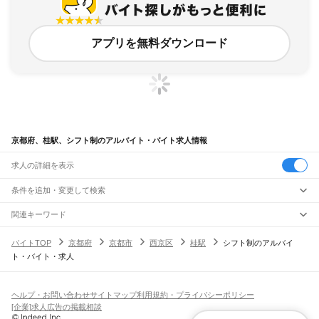
アプリを無料ダウンロード
京都府、桂駅、シフト制のアルバイト・バイト求人情報
求人の詳細を表示
条件を追加・変更して検索
市区町村を追加・変更
関連キーワード
完全在宅ワーク 全国
シール貼り 在宅
現在地周辺
ガチャガチャ
犬カフェ
京都府
駅を追加・変更
バイトTOP
京都府
京都市
西京区
桂駅
シフト制のアルバイ
京都府
すべて
ト・バイト・求人
京都市
すべて
職種を追加・変更
JR小浜線
北区
上京区
左京区
中京区
東山区
下京区
南区
右京区
伏見区
山科区
西京区
東舞鶴駅
松尾寺駅
飲食・フードサービス
福知山市
舞鶴市
綾部市
宇治市
宮津市
亀岡市
城陽市
向日市
長岡京市
八幡市
特徴を追加・変更
飲食・フードサービス
すべて
ヘルプ・お問い合わせ
サイトマップ
利用規約・プライバシーポリシー
JR関西本線(亀山～加茂)
京田辺市
京丹後市
南丹市
木津川市
乙訓郡
久世郡
綴喜郡
相楽郡
船井郡
与謝郡
ホールスタッフ
キッチンスタッフ
皿洗い・洗い場
精肉・鮮魚加工
給食調理
人気
[企業]求人広告の掲載相談
月ケ瀬口駅
大河原駅
笠置駅
加茂駅
雇用形態を追加・変更
パン屋（ベーカリー）
フードカウンター販売員
バー（BAR）・バーテンダー
日払いOK
高校生歓迎
学生歓迎
深夜の仕事
髪型・髪色自由
ひげOK
ネイルOK