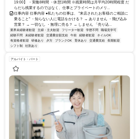
19:00】 ・実働8時間 ・休憩1時間 ※残業時間は月平均20時間程度 だ
らだら残業するのではなく、仕事とプライベートのメリ...
仕事内容 仕事内容 ●私たちの仕事は、 "来店されたお客様のご相談に
乗ること" ・知らない人に電話をかける？ → ありません ・飛び込み
営業？ → 一切なし ・無理に売る？ → しません 「売り込...
業界未経験者歓迎
主婦・主夫歓迎
フリーター歓迎
学歴不問
職場見学可
経験不問
未経験者歓迎
交通費全額支給
午前
経験者歓迎
ネイルOK
有資格者歓迎
研修あり
夕方
ブランクOK
育休あり
交通費支給
長期歓迎
シフト制
社割あり
アルバイト・パート