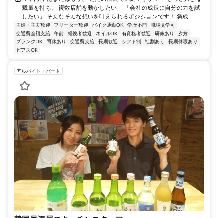
裁量を持ち、 複数店舗を動かしたい」 「会社の成長に自分の力を試
したい」 そんなそんな想いを叶えられるポジションです！ 急成...
主婦・主夫歓迎
フリーター歓迎
バイク通勤OK
学歴不問
職場見学可
交通費全額支給
午前
経験者歓迎
ネイルOK
有資格者歓迎
研修あり
夕方
ブランクOK
育休あり
交通費支給
長期歓迎
シフト制
社割あり
長期休暇あり
ピアスOK
アルバイト・パート