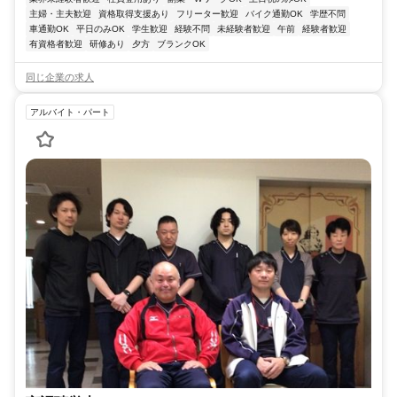
主婦・主夫歓迎
資格取得支援あり
フリーター歓迎
バイク通勤OK
学歴不問
車通勤OK
平日のみOK
学生歓迎
経験不問
未経験者歓迎
午前
経験者歓迎
有資格者歓迎
研修あり
夕方
ブランクOK
同じ企業の求人
アルバイト・パート