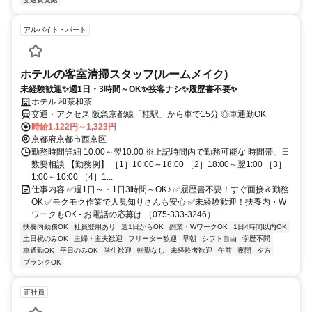
アルバイト・パート
ホテルの客室清掃スタッフ(ルームメイク)
未経験歓迎✨週1日・3時間～OK✨接客ナシ✨履歴書不要✨
ホテル 和茶和茶
交通・アクセス 阪急京都線「桂駅」から車で15分 ◎車通勤OK
時給1,122円～1,323円
京都府京都市西京区
勤務時間詳細 10:00～翌10:00 ※上記時間内で勤務可能な 時間帯、日
数要相談 【勤務例】 ［1］10:00～18:00 ［2］18:00～翌1:00 ［3］
1:00～10:00 ［4］1...
仕事内容 ✅週1日～・1日3時間～OK♪ ✅履歴書不要！すぐ面接＆勤務
OK ✅モクモク作業で人見知りさんも安心 ✅未経験歓迎！扶養内・W
ワークもOK - お電話の応募は （075-333-3246）...
扶養内勤務OK
社員登用あり
週1日からOK
副業・WワークOK
1日4時間以内OK
土日祝のみOK
主婦・主夫歓迎
フリーター歓迎
早朝
シフト自由
学歴不問
車通勤OK
平日のみOK
学生歓迎
転勤なし
未経験者歓迎
午前
夜間
夕方
ブランクOK
正社員