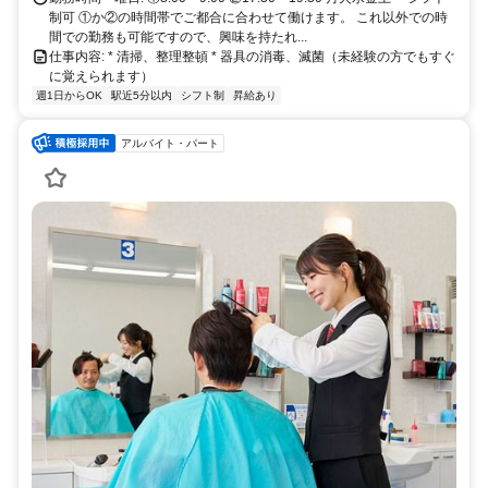
制可 ①か②の時間帯でご都合に合わせて働けます。 これ以外での時
間での勤務も可能ですので、興味を持たれ...
仕事内容: * 清掃、整理整頓 * 器具の消毒、滅菌（未経験の方でもすぐ
に覚えられます）
週1日からOK
駅近5分以内
シフト制
昇給あり
アルバイト・パート