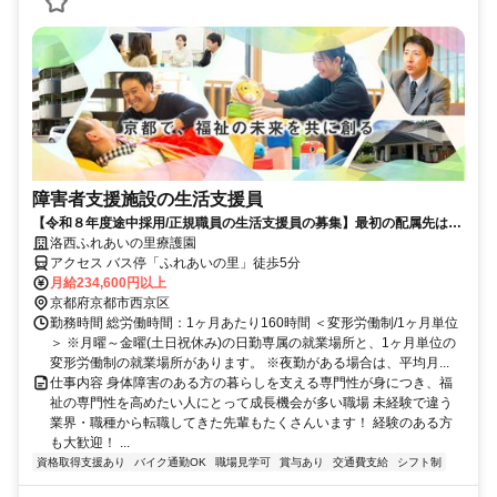
障害者支援施設の生活支援員
【令和８年度途中採用/正規職員の生活支援員の募集】最初の配属先は
「洛西ふれあいの里療護園」です。異動制度もあり、長く多様なキャリ
洛西ふれあいの里療護園
アを積むことができます。
アクセス バス停「ふれあいの里」徒歩5分
月給234,600円以上
京都府京都市西京区
勤務時間 総労働時間：1ヶ月あたり160時間 ＜変形労働制/1ヶ月単位
＞ ※月曜～金曜(土日祝休み)の日勤専属の就業場所と、1ヶ月単位の
変形労働制の就業場所があります。 ※夜勤がある場合は、平均月...
仕事内容 身体障害のある方の暮らしを支える専門性が身につき、福
祉の専門性を高めたい人にとって成長機会が多い職場 未経験で違う
業界・職種から転職してきた先輩もたくさんいます！ 経験のある方
も大歓迎！ ...
資格取得支援あり
バイク通勤OK
職場見学可
賞与あり
交通費支給
シフト制