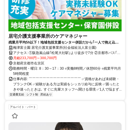
居宅介護支援事業所のケアマネジャー
残業月平均5h以下！地域包括支援センター併設だから｢一人で抱え込ま
ない｣ケアマネ業務◎未経験から月給30万円も可＆賞与年3ヶ月分の好待
梅津富士園 居宅介護支援事業所(社会福祉法人富士園)
遇でスタート
アクセス: ①阪急嵐山線｢松尾大社駅｣より徒歩で7分 ②京都市バス｢梅
宮神社前｣より徒歩で3分 ○車通勤OK ※駐車場は各自で確保してくだ
月給233,700円～300,700円
さい｡ ○自転車・バイク通勤OK（駐輪場あり）
京都府京都市右京区
勤務時間・曜日: 8：30～17：30 ○実働8時間／休憩60分 ○残業平均月
5時間程度
仕事内容: ￣￣￣￣￣￣￣￣￣￣￣￣￣￣￣ ✅資格があれば未経験・
ブランクOK ✅経験がある方は実績をシッカリ給与に反映 ✅困ったと
きや迷ったときは､ すぐに先輩スタッフへ聞ける環境 ✅1人で悩まず...
交通費支給
シフト制
昇給あり
アルバイト・パート