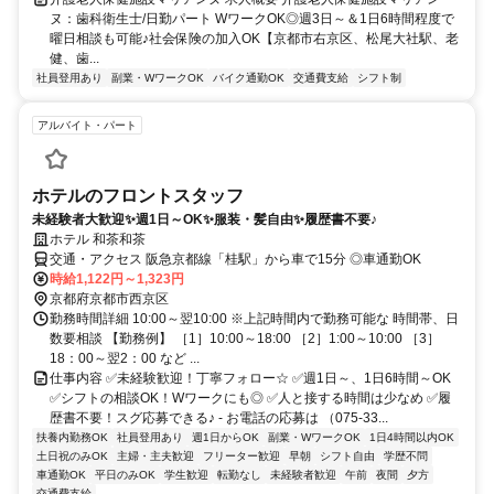
ヌ：歯科衛生士/日勤パート WワークOK◎週3日～＆1日6時間程度で
曜日相談も可能♪社会保険の加入OK【京都市右京区、松尾大社駅、老
健、歯...
社員登用あり
副業・WワークOK
バイク通勤OK
交通費支給
シフト制
アルバイト・パート
ホテルのフロントスタッフ
未経験者大歓迎✨週1日～OK✨服装・髪自由✨履歴書不要♪
ホテル 和茶和茶
交通・アクセス 阪急京都線「桂駅」から車で15分 ◎車通勤OK
時給1,122円～1,323円
京都府京都市西京区
勤務時間詳細 10:00～翌10:00 ※上記時間内で勤務可能な 時間帯、日
数要相談 【勤務例】 ［1］10:00～18:00 ［2］1:00～10:00 ［3］
18：00～翌2：00 など ...
仕事内容 ✅未経験歓迎！丁寧フォロー☆ ✅週1日～、1日6時間～OK
✅シフトの相談OK！Wワークにも◎ ✅人と接する時間は少なめ ✅履
歴書不要！スグ応募できる♪ - お電話の応募は （075-33...
扶養内勤務OK
社員登用あり
週1日からOK
副業・WワークOK
1日4時間以内OK
土日祝のみOK
主婦・主夫歓迎
フリーター歓迎
早朝
シフト自由
学歴不問
車通勤OK
平日のみOK
学生歓迎
転勤なし
未経験者歓迎
午前
夜間
夕方
交通費支給