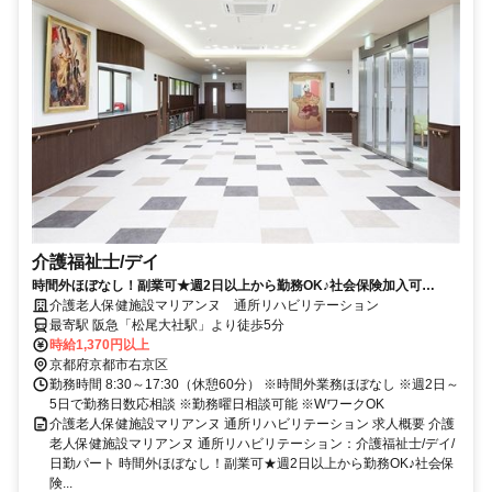
介護福祉士/デイ
時間外ほぼなし！副業可★週2日以上から勤務OK♪社会保険加入可
◎【京都市右京区、松尾大社駅、デイケア、介護福祉士、日勤パート】
介護老人保健施設マリアンヌ 通所リハビリテーション
最寄駅 阪急「松尾大社駅」より徒歩5分
時給1,370円以上
京都府京都市右京区
勤務時間 8:30～17:30（休憩60分） ※時間外業務ほぼなし ※週2日～
5日で勤務日数応相談 ※勤務曜日相談可能 ※WワークOK
介護老人保健施設マリアンヌ 通所リハビリテーション 求人概要 介護
老人保健施設マリアンヌ 通所リハビリテーション：介護福祉士/デイ/
日勤パート 時間外ほぼなし！副業可★週2日以上から勤務OK♪社会保
険...