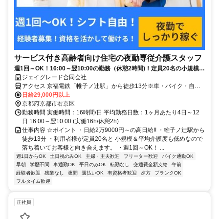
サービス付き高齢者向け住宅の夜勤専従介護スタッフ
週1回～OK！16:00～翌10:00の勤務（休憩2時間)！定員20名の小規模施
設で落ち着いて勤務できます！経験者募集(初任者研修以上)！
ジェイグレード合同会社
アクセス 京福電鉄「帷子ノ辻駅」から徒歩13分※車・バイク・自転
車通勤OK
日給29,000円以上
京都府京都市右京区
勤務時間 実働時間：16時間/日 平均勤務日数：1ヶ月あたり4日～12
日 16:00～翌10:00 (実働16h/休憩2h)
仕事内容 ☆ポイント ・日給2万9000円～の高日給!! ・帷子ノ辻駅から
徒歩13分 ・利用者様が定員20名と 小規模＆平均介護度も低めなので
落ち着いてお客様と向き合えます。 ・週1回～OK！ ...
週1日からOK
土日祝のみOK
主婦・主夫歓迎
フリーター歓迎
バイク通勤OK
早朝
学歴不問
車通勤OK
平日のみOK
転勤なし
交通費全額支給
午前
経験者歓迎
残業なし
夜間
週払いOK
有資格者歓迎
夕方
ブランクOK
フルタイム歓迎
正社員