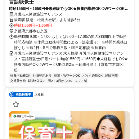
言語聴覚士
時給1550円～1650円◆未経験でもOK★扶養内勤務OK◇WワークOK◎
週2日～勤務可能！【京都市右京区、松尾大社駅、老健/訪問リハ/デイケ
介護老人保健施設マリアンヌ
ア、言語聴覚士、日勤パート】
最寄駅 阪急「松尾大社駅」より徒歩5分
時給1,550円～1,650円
京都府京都市右京区
勤務時間 9:00～17:00 もしくは9:00～17:00の間の3時間以上で勤務
時間応相談 ※休憩は勤務時間数による（法定通り） ※時間外業務ほ
ぼなし ※週2日～5日で勤務日数・曜日応相談 ※扶養内...
介護老人保健施設マリアンヌ 求人概要 介護老人保健施設マリアン
ヌ：言語聴覚士/日勤パート 時給1550円～1650円◆未経験でもOK★
扶養内勤務OK◇WワークOK◎週2日～勤務可能！【京都市右京区、
松...
扶養内勤務OK
社員登用あり
副業・WワークOK
バイク通勤OK
経験不問
交通費支給
駅近5分以内
週2・3日からOK
シフト制
正社員