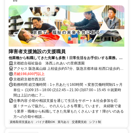
障害者支援施設の支援職員
他業種から転職してきた先輩も多数！日常生活をお手伝いする業務。社
会貢献度の高い、やりがいあるお仕事です。
京都総合福祉協会 洛西ふれあいの里療護園
アクセス 阪急嵐山線 上桂徒歩約57分、阪急京都本線 桂西口徒歩約66
分 市バス「ふれあいの里」徒歩5分
月給198,600円以上
京都府京都市西京区
勤務時間 総労働時間：1ヶ月あたり160時間 ＜変形労働時間制/1ヶ月
単位＞ (1)09:15～18:00 (2)12:45～21:30 (3)07:00～15:45 ※就業時
間は上記の他に 7:...
仕事内容 介助や相談支援を通じて生活をサポート＆社会参加を応
援！チームで協力し、その人らしさを尊重しています。 未経験で違
う業界・職種から転職してきた先輩もたくさんいます！障がいのある
方への介助や相談...
資格取得支援あり
バイク通勤OK
賞与あり
交通費支給
シフト制