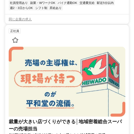
社員登用あり
副業・WワークOK
バイク通勤OK
交通費支給
駅近5分以内
週2・3日からOK
シフト制
昇給あり
同じ企業の求人
正社員
裁量が大きい店づくりができる│地域密着総合スーパ
ーの売場担当