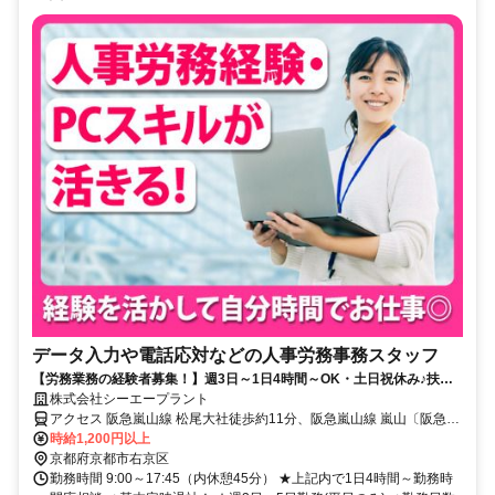
データ入力や電話応対などの人事労務事務スタッフ
【労務業務の経験者募集！】週3日～1日4時間～OK・土日祝休み♪扶養
内OK・昼食補助あり◎
株式会社シーエープラント
アクセス 阪急嵐山線 松尾大社徒歩約11分、阪急嵐山線 嵐山〔阪急
線〕徒歩約27分、阪急京都本線 桂東口徒歩約42分
時給1,200円以上
京都府京都市右京区
勤務時間 9:00～17:45（内休憩45分） ★上記内で1日4時間～勤務時