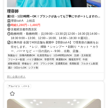
理容師
週3日・1日3時間～OK！ブランクがあっても丁寧にサポートしますので
もう一度理容師として働きたいという方に♪残業ナシで家庭との両立も安
理容cut-A 上桂店
心◎無理なく続けられる職場です！
時給1,280円～1,480円
京都府京都市西京区
勤務時間 ・勤務時間： [1] 09:00～13:30 [2] 12:00～16:30 [3] 14:00～
18:30 9:00～13:00、12:00～16:00、14:00～18:30 ※週3日...
仕事内容 全国で400店舗を展開中【理容cut-A】で理美容の施術をお
任せします。 ＊レジ、掃除 ＊シャンプー ＊顔剃り ＊カット ＊カラ
ー、パーマ など ＜一日の流れ＞- 9:00… 出勤、店舗...
制服あり
扶養内勤務OK
社員登用あり
1日4時間以内OK
主婦・主夫歓迎
フリーター歓迎
バイク通勤OK
学歴不問
車通勤OK
職場見学可
午前
経験者歓迎
研修あり
夕方
ブランクOK
交通費支給
長期歓迎
フルタイム歓迎
週2・3日からOK
シフト制
同じ企業の求人
アルバイト・パート