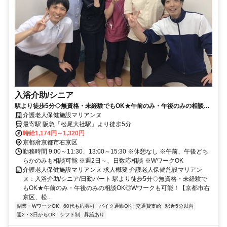
入浴介助/シニア
駅より徒歩5分◇無資格・未経験でもOK★午前のみ・午後のみの相談
OK◎Wワークも可能！【京都市右京区、松尾大社駅、老健、入浴介助
介護老人保健施設マリアンヌ
（シニア）、日勤パート】
最寄駅 阪急「松尾大社駅」より徒歩5分
時給1,174円～1,320円
京都府京都市右京区
勤務時間 9:00～11:30、13:00～15:30 ※休憩なし ※午前、午後どち
らかのみも相談可能 ※週2日～、日数応相談 ※WワークOK
介護老人保健施設マリアンヌ 求人概要 介護老人保健施設マリアン
ヌ：入浴介助/シニア/日勤パート 駅より徒歩5分◇無資格・未経験で
もOK★午前のみ・午後のみの相談OK◎Wワークも可能！【京都市右
京区、松...
副業・WワークOK
60代も応募可
バイク通勤OK
交通費支給
駅近5分以内
週2・3日からOK
シフト制
昇給あり