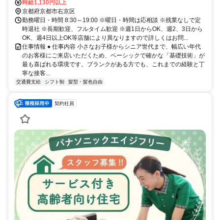
時給1,130円以上
京都府京都市右京区
勤務曜日・時間 8:30～19:00 ※曜日・時間は応相談 ※残業なしで定
時退社 ※長期歓迎、フルタイム歓迎 ※週1日からOK、週2、3日から
OK、週4日以上OK等店舗により異なりますので詳しくはお問...
仕事情報 ● 仕事内容 小さなお子様からシニア世代まで、幅広い年代
のお客様にご来店いただくため、ベーシックで確かな「基礎技術」が
最も喜ばれる環境です。ブランクがある方でも、これまでの経験と丁
寧な接客...
交通費支給
シフト制
髪型・髪色自由
契約社員