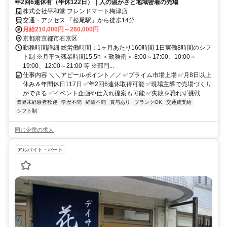
年2回6連休有（年休122日）｜人の温かさと地域密着の売場
株式会社平和堂 フレンドマート梅津店
交通・アクセス 「松尾駅」から徒歩14分
月給210,000円～260,000円
京都府京都市右京区
勤務時間詳細 総労働時間：1ヶ月あたり160時間 1日実働8時間のシフ
ト制 ※月平均残業時間15.5h ＜勤務例＞ 8:00～17:00、10:00～
19:00、12:00～21:00 等 ※部門...
仕事内容 ＼＼アピールポイント／／ ✅プライム市場上場 ✅月8日以上
休み＆年間休日117日 ✅年2回6連休取得可能 ✅現場主導で売場づくり
ができる ✅イベント企画や仕入れ提案も可能 ✅失敗を恐れず挑戦...
業界未経験者歓迎
学歴不問
経験不問
賞与あり
ブランクOK
交通費支給
シフト制
同じ企業の求人
アルバイト・パート