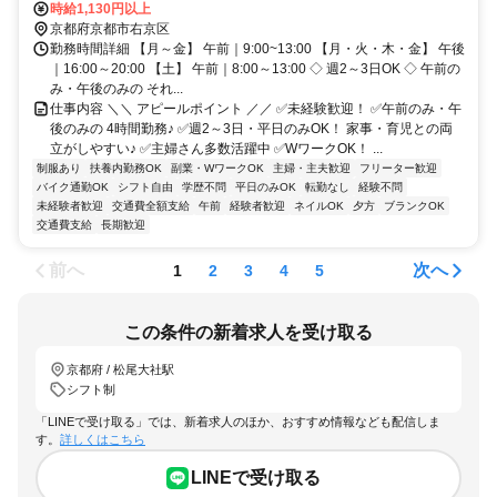
時給1,130円以上
京都府京都市右京区
勤務時間詳細 【月～金】 午前｜9:00~13:00 【月・火・木・金】 午後
｜16:00～20:00 【土】 午前｜8:00～13:00 ◇ 週2～3日OK ◇ 午前の
み・午後のみの それ...
仕事内容 ＼＼ アピールポイント ／／ ✅未経験歓迎！ ✅午前のみ・午
後のみの 4時間勤務♪ ✅週2～3日・平日のみOK！ 家事・育児との両
立がしやすい♪ ✅主婦さん多数活躍中 ✅WワークOK！ ...
制服あり
扶養内勤務OK
副業・WワークOK
主婦・主夫歓迎
フリーター歓迎
バイク通勤OK
シフト自由
学歴不問
平日のみOK
転勤なし
経験不問
未経験者歓迎
交通費全額支給
午前
経験者歓迎
ネイルOK
夕方
ブランクOK
交通費支給
長期歓迎
前へ
次へ
1
2
3
4
5
この条件の新着求人を受け取る
京都府 / 松尾大社駅
シフト制
「LINEで受け取る」では、新着求人のほか、おすすめ情報なども配信しま
す。
詳しくはこちら
LINEで受け取る