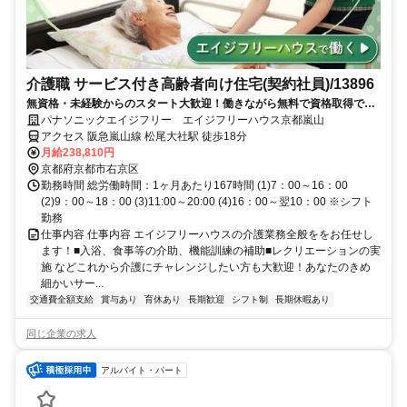
介護職 サービス付き高齢者向け住宅(契約社員)/13896
無資格・未経験からのスタート大歓迎！働きながら無料で資格取得でき
ます！正社員への登用制度もあります。充実した研修制度であなたのキ
パナソニックエイジフリー エイジフリーハウス京都嵐山
ャリアアップを応援します！
アクセス 阪急嵐山線 松尾大社駅 徒歩18分
月給238,810円
京都府京都市右京区
勤務時間 総労働時間：1ヶ月あたり167時間 (1)7：00～16：00
(2)9：00～18：00 (3)11:00～20:00 (4)16：00～翌10：00 ※シフト
勤務
仕事内容 仕事内容 エイジフリーハウスの介護業務全般ををお任せし
ます！■入浴、食事等の介助、機能訓練の補助■レクリエーションの実
施 などこれから介護にチャレンジしたい方も大歓迎！あなたのきめ
細かいサー...
交通費全額支給
賞与あり
育休あり
長期歓迎
シフト制
長期休暇あり
同じ企業の求人
アルバイト・パート