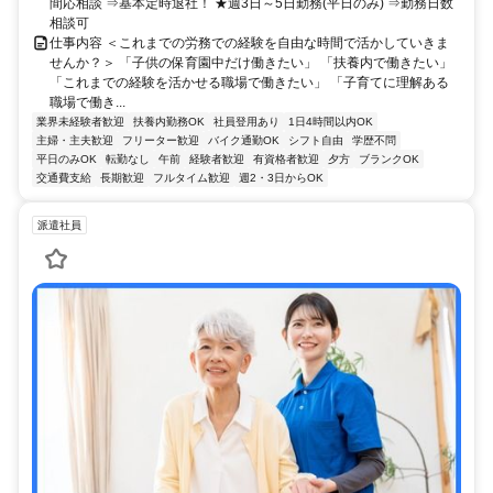
間応相談 ⇒基本定時退社！ ★週3日～5日勤務(平日のみ) ⇒勤務日数
相談可
仕事内容 ＜これまでの労務での経験を自由な時間で活かしていきま
せんか？＞ 「子供の保育園中だけ働きたい」 「扶養内で働きたい」
「これまでの経験を活かせる職場で働きたい」 「子育てに理解ある
職場で働き...
業界未経験者歓迎
扶養内勤務OK
社員登用あり
1日4時間以内OK
主婦・主夫歓迎
フリーター歓迎
バイク通勤OK
シフト自由
学歴不問
平日のみOK
転勤なし
午前
経験者歓迎
有資格者歓迎
夕方
ブランクOK
交通費支給
長期歓迎
フルタイム歓迎
週2・3日からOK
派遣社員