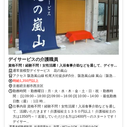
デイサービスの介護職員
資格不問！経験不問！女性活躍！入浴食事介助などを通して、デイサー
ビスで活躍いただきます！介護福祉士送迎可能な方1400円～、介護福祉
通常規模型デイサービス 花の嵐山
士の方1350円～！週2回～！勤務時間相談ください！有休奨励！和気あ
アクセス 阪急嵐山線 松尾大社徒歩約5分、阪急嵐山線 嵐山〔阪急
いあいとした職場です。ぜひ一度施設見学お越しください！積極採用
線〕徒歩約12分、京福嵐山本線 嵐山〔嵐電〕徒歩約21分
時給1,350円以上
中！
京都府京都市西京区
勤務時間 ・勤務曜日：月・火・水・木・金・土・日・祝 ・勤務時
間： [1] 09:00～18:00 [2] 09:00～16:00 [3] 10:00～14:00 ・最低勤務
日数（週）：1日 時...
仕事内容 資格不問！経験不問！女性活躍！入浴食事介助などを通し
て、活躍いただきます！介護福祉士１３５０円以上！ 介護福祉士の
方は1350円～！送迎していただける方は1400円～のスタートです！
デイサー...
業界未経験者歓迎
社員登用あり
副業・WワークOK
土日祝のみOK