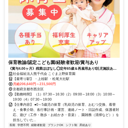
保育教諭/認定こども園/経験者歓迎/賞与あり
《賞与4.00ヶ月》残業ほぼなし⭕定年65歳＆再雇用あり❗️託児施設あり⭐
彡認定こども園でのお仕事❗️
社会福祉法人熊千代会 こぐま上野保育園
【最寄り駅】 ・上桂駅 ・松尾大社駅
月給206,640円～231,500円
京都府京都市西京区
【勤務時間】 （1）07:30～16:30（2）09:00～18:00（3）10:00～
19:00（4）07:30～19:00
【仕事内容】 ●0～5歳児の保育（乳幼児の保育、おむつ交換、着替
え・食事介助、各行事計画・運営、連絡ノート・日誌作成、保護者対
応、遊び（工作・散歩・お絵かき・音楽）、園雑務（清掃など））を
担当していた...
長期
学歴不問
経験者歓迎
ブランクOK
シフト制
昇給あり