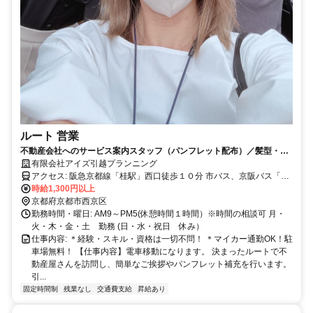
ルート 営業
不動産会社へのサービス案内スタッフ（パンフレット配布）／髪型・服
装・ネイル自由！残業なしで30代女性活躍中！
有限会社アイズ引越プランニング
アクセス: 阪急京都線「桂駅」西口徒歩１０分 市バス、京阪バス「千
代原口」
時給1,300円以上
京都府京都市西京区
勤務時間・曜日: AM9～PM5(休憩時間１時間）※時間の相談可 月・
火・木・金・土 勤務 (日・水・祝日 休み）
仕事内容: ＊経験・スキル・資格は一切不問！ ＊マイカー通勤OK！駐
車場無料！ 【仕事内容】電車移動になります。 決まったルートで不
動産屋さんを訪問し、簡単なご挨拶やパンフレット補充を行います。
引...
固定時間制
残業なし
交通費支給
昇給あり