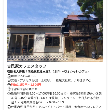
古民家カフェスタッフ
複数名大募集！未経験歓迎★週2、1日4h～◎オシャレカフェ♪
BAMBOO COFFEE
交通・アクセス 阪急「上桂駅」「松尾大社駅」より徒歩15分
時給1,150円～1,500円
京都府京都市西京区
勤務時間詳細 9:00～17:00(平日16:00まで） ※実働7時間15分、休憩
30分～45分 ★週2日～OK！ ★長期、フルタイム、土日入れる方歓
迎！ ＜短時間勤務もOK！＞ 9:00～13:3...
仕事内容 雇用形態：アルバイト・パート 職種：飲食ホール/フロアス