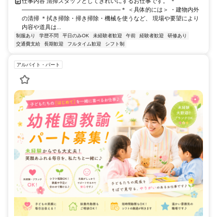
仕事内容 清掃スタッフとしてきれいにするお仕事です。 ＊
―――――――――――――――――＊ ＜具体的には＞ ・建物内外
の清掃 ＊拭き掃除・掃き掃除・機械を使うなど、 現場や要望により
内容や道具は...
制服あり
学歴不問
平日のみOK
未経験者歓迎
午前
経験者歓迎
研修あり
交通費支給
長期歓迎
フルタイム歓迎
シフト制
アルバイト・パート