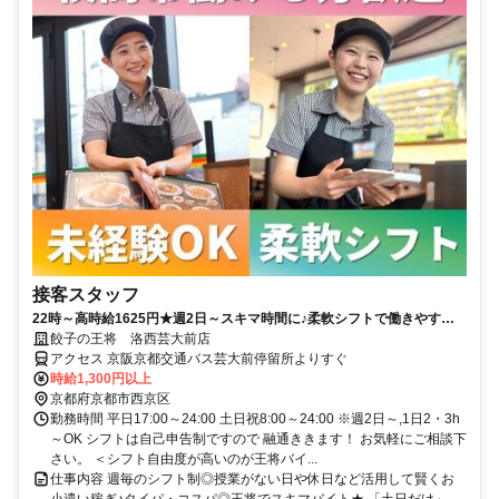
接客スタッフ
22時～高時給1625円★週2日～スキマ時間に♪柔軟シフトで働きやす
い！扶養内×おいしいまかない付×短時間◎
餃子の王将 洛西芸大前店
アクセス 京阪京都交通バス芸大前停留所よりすぐ
時給1,300円以上
京都府京都市西京区
勤務時間 平日17:00～24:00 土日祝8:00～24:00 ※週2日～,1日2・3h
～OK シフトは自己申告制ですので 融通ききます！ お気軽にご相談下
さい。 ＜シフト自由度が高いのが王将バイ...
仕事内容 週毎のシフト制◎授業がない日や休日など活用して賢くお
小遣い稼ぎ♪タイパ・コスパ◎王将でスキマバイト★ 「土日だけ」