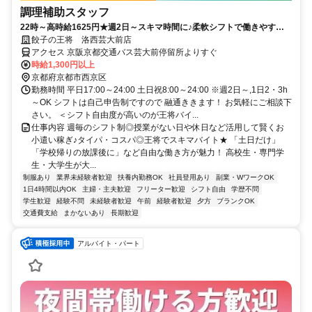
調理補助スタッフ
22時～高時給1625円★週2日～スキマ時間に♪柔軟シフトで働きやす
い！扶養内×おいしいまかない付×短時間◎
餃子の王将 洛西芸大前店
アクセス 京阪京都交通バス芸大前停留所よりすぐ
時給1,300円以上
京都府京都市西京区
勤務時間 平日17:00～24:00 土日祝8:00～24:00 ※週2日～,1日2・3h
～OK シフトは自己申告制ですので 融通ききます！ お気軽にご相談下
さい。 ＜シフト自由度が高いのが王将バイ...
仕事内容 週毎のシフト制◎授業がない日や休日など活用して賢くお
小遣い稼ぎ♪タイパ・コスパ◎王将でスキマバイト★ 「土日だけ」
「学校帰りの放課後に」など自由な働き方が魅力！ 高校生・専門学
生・大学生が大...
制服あり
業界未経験者歓迎
扶養内勤務OK
社員登用あり
副業・WワークOK
1日4時間以内OK
主婦・主夫歓迎
フリーター歓迎
シフト自由
学歴不問
学生歓迎
経験不問
未経験者歓迎
午前
経験者歓迎
夕方
ブランクOK
交通費支給
まかないあり
長期歓迎
アルバイト・パート