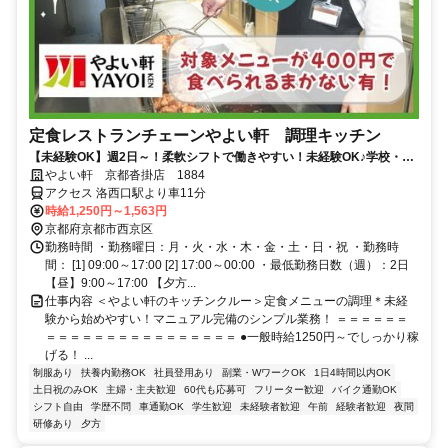
定食レストランチェーンやよい軒 調理キッチン
【未経験OK】週2日～！柔軟シフトで働きやすい！未経験OK♪学校・家
事との両立◎
やよい軒 京都沓掛店 1884
アクセス 洛西口駅より車11分
時給1,250円～1,563円
京都府京都市西京区
勤務時間 ・勤務曜日：月・火・水・木・金・土・日・祝 ・勤務時
間： [1] 09:00～17:00 [2] 17:00～00:00 ・最低勤務日数（週）：2日
【昼】9:00～17:00 【夕方...
仕事内容 ＜やよい軒のキッチンクルー＞定食メニューの調理＊未経
験から始めやすい！マニュアル完備のシンプル業務！ ＝＝＝＝＝＝
＝＝＝＝＝＝＝＝＝＝＝＝＝＝＝＝ ●一般時給1250円～でしっかり稼
げる！ ...
制服あり
扶養内勤務OK
社員登用あり
副業・WワークOK
1日4時間以内OK
土日祝のみOK
主婦・主夫歓迎
60代も応募可
フリーター歓迎
バイク通勤OK
シフト自由
学歴不問
車通勤OK
学生歓迎
未経験者歓迎
午前
経験者歓迎
夜間
研修あり
夕方