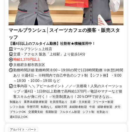
マールブランシュ│スイーツカフェの接客・販売スタ
ッフ
【週4日以上のフルタイム勤務】社割有★積極採用中！
マールブランシュ上桂店
交通・アクセス 阪急「上桂駅」より徒歩14分
時給1,370円以上
京都府京都市西京区
勤務時間詳細 勤務時間 8:00～19:00の間で1日8時間勤務 ※休憩1時間
あり ※週4日～ ※時間内で自己申告のシフト制 【シフト例】 ・9:00
～18:00 ・10:00～19:00 など
仕事内容 ＼＼ アピールポイント ／／ ✅京都発！人気のスイーツショ
ップ ✅週4日・1日8h以上勤務で高時給1370円 ✅敬語やマナーなど接
客スキルが身に付く！ ✅社割制度あり！20％OFFで好きなお...
制服あり
業界未経験者歓迎
社員登用あり
主婦・主夫歓迎
フリーター歓迎
シフト自由
学歴不問
転勤なし
経験不問
未経験者歓迎
午前
経験者歓迎
夕方
ブランクOK
交通費支給
長期歓迎
フルタイム歓迎
シフト制
社割あり
週4日以上OK
アルバイト・パート