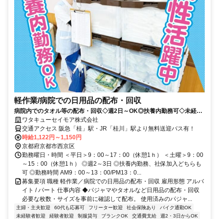
軽作業/病院での日用品の配布・回収
病院内でのタオル等の配布・回収◇週2日～OK◎扶養内勤務可◇未経
験・ブランク◎
ワタキューセイモア株式会社
交通アクセス 阪急「桂」駅・JR「桂川」駅より無料送迎バス有！
時給1,122円～1,150円
京都府京都市西京区
勤務曜日・時間 ＜平日＞9：00～17：00（休憩1ｈ） ＜土曜＞9：00
～15：00（休憩1ｈ） ◎週2～3日 ◎扶養内勤務、社保加入どちらも
可 ◎勤務時間 AM9：00～13：00/PM13：0...
募集要項 職種 軽作業／病院での日用品の配布・回収 雇用形態 アルバ
イト / パート 仕事内容 ◆パジャマやタオルなど日用品の配布・回収
必要な枚数・サイズを事前に確認して配布。 使用済みのパジャ...
主婦・主夫歓迎
60代も応募可
フリーター歓迎
社会保険あり
バイク通勤OK
未経験者歓迎
経験者歓迎
制服貸与
ブランクOK
交通費支給
週2・3日からOK