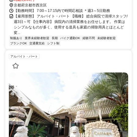
京都府京都市西京区
【勤務時間】 7:00～17:15内で時間応相談 ＊週3～5日勤務
【雇用形態】 アルバイト・パート 【職種】 総合病院で清掃スタッフ/
週3日～可 【仕事内容】 病院内の清掃業務をお任せします。 作業は
シンプルなものが多く、使用する道具も家庭の掃除用具とほとんど
変...
制服あり
業界未経験者歓迎
長期
バイク通勤OK
経験不問
未経験者歓迎
ブランクOK
交通費支給
シフト制
アルバイト・パート