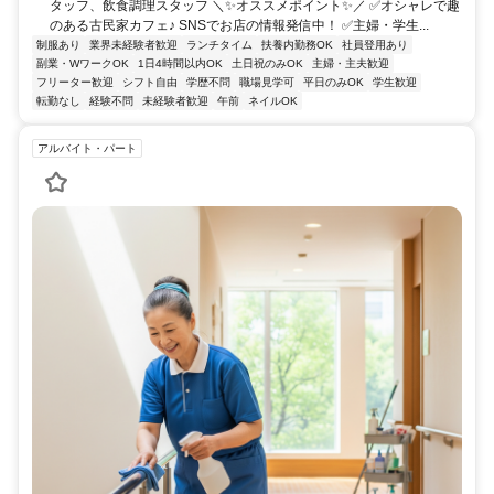
タッフ、飲食調理スタッフ ＼✨オススメポイント✨／ ✅オシャレで趣
のある古民家カフェ♪ SNSでお店の情報発信中！ ✅主婦・学生...
制服あり
業界未経験者歓迎
ランチタイム
扶養内勤務OK
社員登用あり
副業・WワークOK
1日4時間以内OK
土日祝のみOK
主婦・主夫歓迎
フリーター歓迎
シフト自由
学歴不問
職場見学可
平日のみOK
学生歓迎
転勤なし
経験不問
未経験者歓迎
午前
ネイルOK
アルバイト・パート