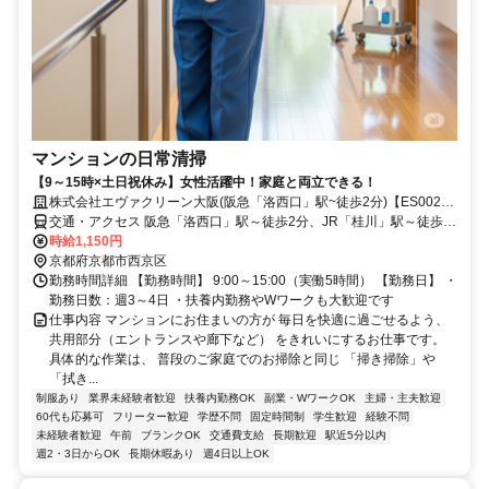
マンションの日常清掃
【9～15時×土日祝休み】女性活躍中！家庭と両立できる！
株式会社エヴァクリーン大阪(阪急「洛西口」駅~徒歩2分)【ES0023-
2】
交通・アクセス 阪急「洛西口」駅～徒歩2分、JR「桂川」駅～徒歩
10分
時給1,150円
京都府京都市西京区
勤務時間詳細 【勤務時間】 9:00～15:00（実働5時間） 【勤務日】 ・
勤務日数：週3～4日 ・扶養内勤務やWワークも大歓迎です
仕事内容 マンションにお住まいの方が 毎日を快適に過ごせるよう、
共用部分（エントランスや廊下など） をきれいにするお仕事です。
具体的な作業は、 普段のご家庭でのお掃除と同じ 「掃き掃除」や
「拭き...
制服あり
業界未経験者歓迎
扶養内勤務OK
副業・WワークOK
主婦・主夫歓迎
60代も応募可
フリーター歓迎
学歴不問
固定時間制
学生歓迎
経験不問
未経験者歓迎
午前
ブランクOK
交通費支給
長期歓迎
駅近5分以内
週2・3日からOK
長期休暇あり
週4日以上OK