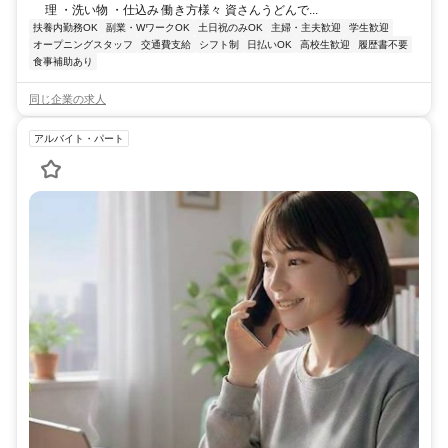
理 ・洗い物 ・仕込み 働き方様々 資さんうどんで...
扶養内勤務OK
副業・WワークOK
土日祝のみOK
主婦・主夫歓迎
学生歓迎
オープニングスタッフ
交通費支給
シフト制
日払いOK
高校生歓迎
履歴書不要
食事補助あり
同じ企業の求人
アルバイト・パート