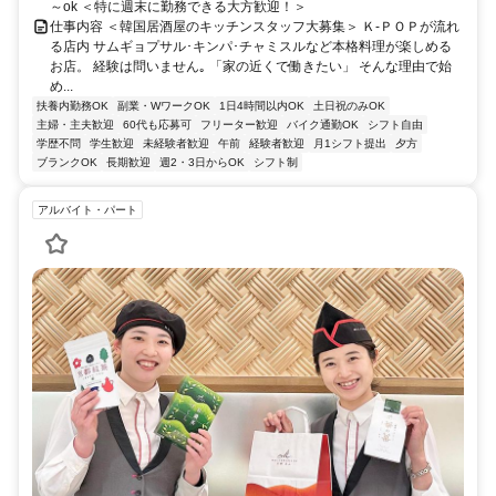
～ok ＜特に週末に勤務できる大方歓迎！＞
仕事内容 ＜韓国居酒屋のキッチンスタッフ大募集＞ Ｋ-ＰＯＰが流れ
る店内 サムギョプサル･キンパ･チャミスルなど本格料理が楽しめる
お店。 経験は問いません｡ 「家の近くで働きたい」 そんな理由で始
め...
扶養内勤務OK
副業・WワークOK
1日4時間以内OK
土日祝のみOK
主婦・主夫歓迎
60代も応募可
フリーター歓迎
バイク通勤OK
シフト自由
学歴不問
学生歓迎
未経験者歓迎
午前
経験者歓迎
月1シフト提出
夕方
ブランクOK
長期歓迎
週2・3日からOK
シフト制
アルバイト・パート