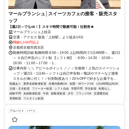
マールブランシュ│スイーツカフェの接客・販売スタ
ッフ
【週2日～でもok！】スキマ時間で勤務可能！社割有★
マールブランシュ上桂店
交通・アクセス 阪急「上桂駅」より徒歩14分
時給1,140円以上
京都府京都市西京区
勤務時間詳細 勤務時間 8:00～19:00 上記時間内で1日4時間～、週2日
～ ※自己申告のシフト制 【シフト例】 ・8:00～14:30 ・10:00～
16:00 ・11:00～17:00 ・1...
仕事内容 ＼＼ アピールポイント ／／ ✅京都発！人気のスイーツショ
ップ ✅週2日・1日4h～シフトは自己申告制 ✅敬語やマナーなど接客
スキルが身に付く！ ✅社割制度あり！20％OFFで好きなお菓子を...
制服あり
業界未経験者歓迎
扶養内勤務OK
副業・WワークOK
1日4時間以内OK
主婦・主夫歓迎
フリーター歓迎
シフト自由
学歴不問
学生歓迎
転勤なし
経験不問
未経験者歓迎
午前
経験者歓迎
夕方
ブランクOK
交通費支給
長期歓迎
フルタイム歓迎
アルバイト・パート