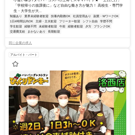
「学校帰りの放課後に」など自由な働き方が魅力！ 高校生・専門学
生・大学生が大...
制服あり
業界未経験者歓迎
扶養内勤務OK
社員登用あり
副業・WワークOK
1日4時間以内OK
主婦・主夫歓迎
フリーター歓迎
シフト自由
学歴不問
学生歓迎
経験不問
未経験者歓迎
午前
経験者歓迎
夕方
ブランクOK
交通費支給
まかないあり
長期歓迎
同じ企業の求人
アルバイト・パート