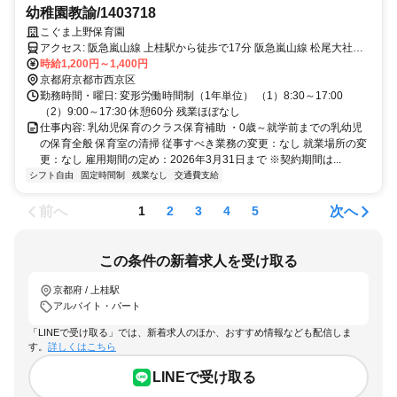
幼稚園教諭/1403718
こぐま上野保育園
アクセス: 阪急嵐山線 上桂駅から徒歩で17分 阪急嵐山線 松尾大社駅
から徒歩で20分
時給1,200円～1,400円
京都府京都市西京区
勤務時間・曜日: 変形労働時間制（1年単位） （1）8:30～17:00
（2）9:00～17:30 休憩60分 残業ほぼなし
仕事内容: 乳幼児保育のクラス保育補助 ・0歳～就学前までの乳幼児
の保育全般 保育室の清掃 従事すべき業務の変更：なし 就業場所の変
更：なし 雇用期間の定め：2026年3月31日まで ※契約期間は...
シフト自由
固定時間制
残業なし
交通費支給
前へ
次へ
1
2
3
4
5
この条件の新着求人を受け取る
京都府 / 上桂駅
アルバイト・パート
「LINEで受け取る」では、新着求人のほか、おすすめ情報なども配信しま
す。
詳しくはこちら
LINEで受け取る