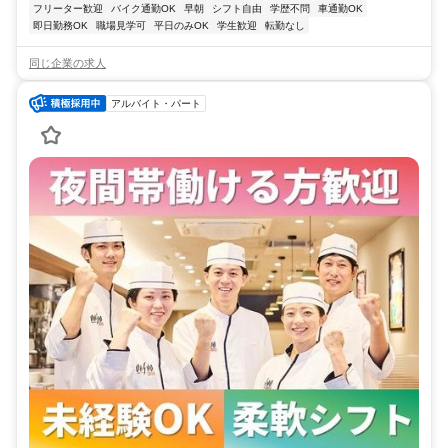
フリーター歓迎
バイク通勤OK
早朝
シフト自由
学歴不問
車通勤OK
即日勤務OK
職場見学可
平日のみOK
学生歓迎
転勤なし
同じ企業の求人
アルバイト・パート