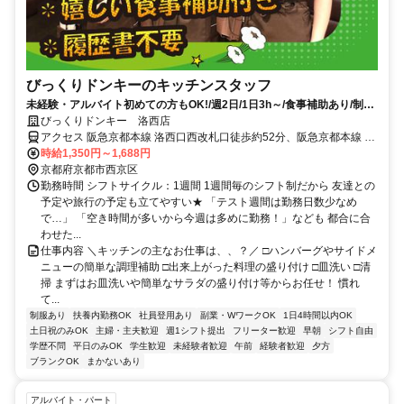
びっくりドンキーのキッチンスタッフ
未経験・アルバイト初めての方もOK!/週2日/1日3h～/食事補助あり/制服
貸与/履歴書不要
びっくりドンキー 洛西店
アクセス 阪急京都本線 洛西口西改札口徒歩約52分、阪急京都本線 桂
西口徒歩約53分、阪急嵐山線 桂西口徒歩約53分 バイク通勤OK（車
時給1,350円～1,688円
応相談）
京都府京都市西京区
勤務時間 シフトサイクル：1週間 1週間毎のシフト制だから 友達との
予定や旅行の予定も立てやすい★ 「テスト週間は勤務日数少なめ
で…」 「空き時間が多いから今週は多めに勤務！」なども 都合に合
わせた...
仕事内容 ＼キッチンの主なお仕事は、、？／ □ハンバーグやサイドメ
ニューの簡単な調理補助 □出来上がった料理の盛り付け □皿洗い □清
掃 まずはお皿洗いや簡単なサラダの盛り付け等からお任せ！ 慣れ
て...
制服あり
扶養内勤務OK
社員登用あり
副業・WワークOK
1日4時間以内OK
土日祝のみOK
主婦・主夫歓迎
週1シフト提出
フリーター歓迎
早朝
シフト自由
学歴不問
平日のみOK
学生歓迎
未経験者歓迎
午前
経験者歓迎
夕方
ブランクOK
まかないあり
アルバイト・パート