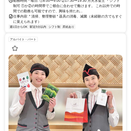
勤務時間・曜日: ①8:00〜9:00 ②17:30〜19:30 月火水金土 ・シフト
制可 ①か②の時間帯でご都合に合わせて働けます。 これ以外での時
間での勤務も可能ですので、興味を持たれ...
仕事内容: * 清掃、整理整頓 * 器具の消毒、滅菌（未経験の方でもすぐ
に覚えられます）
週1日からOK
駅近5分以内
シフト制
昇給あり
アルバイト・パート