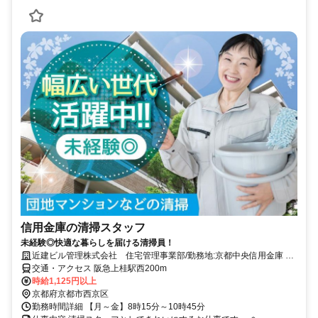
信用金庫の清掃スタッフ
未経験◎快適な暮らしを届ける清掃員！
近建ビル管理株式会社 住宅管理事業部/勤務地:京都中央信用金庫 上
桂支店
交通・アクセス 阪急上桂駅西200m
時給1,125円以上
京都府京都市西京区
勤務時間詳細 【月～金】8時15分～10時45分