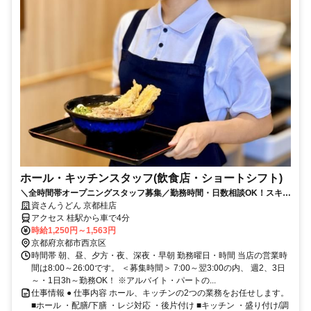
ホール・キッチンスタッフ(飲食店・ショートシフト)
＼全時間帯オープニングスタッフ募集／勤務時間・日数相談OK！スキマ
時間にピッタリ！
資さんうどん 京都桂店
アクセス 桂駅から車で4分
時給1,250円～1,563円
京都府京都市西京区
時間帯 朝、昼、夕方・夜、深夜・早朝 勤務曜日・時間 当店の営業時
間は8:00～26:00です。 ＜募集時間＞ 7:00～翌3:00の内、 週2、3日
～・1日3h～勤務OK！ ※アルバイト・パートの...
仕事情報 ● 仕事内容 ホール、キッチンの2つの業務をお任せします。
■ホール ・配膳/下膳 ・レジ対応 ・後片付け ■キッチン ・盛り付け/調