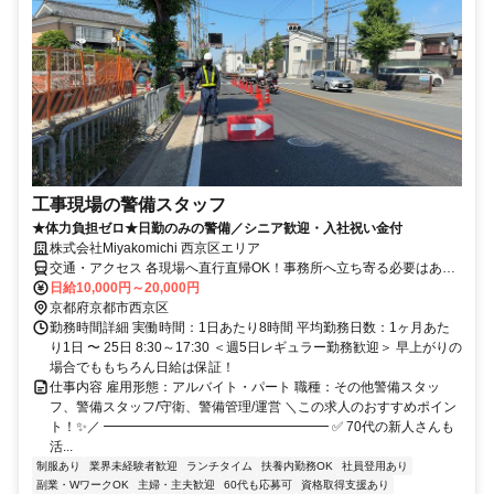
工事現場の警備スタッフ
★体力負担ゼロ★日勤のみの警備／シニア歓迎・入社祝い金付
株式会社Miyakomichi 西京区エリア
交通・アクセス 各現場へ直行直帰OK！事務所へ立ち寄る必要はあり
ません。
日給10,000円～20,000円
京都府京都市西京区
勤務時間詳細 実働時間：1日あたり8時間 平均勤務日数：1ヶ月あた
り1日 〜 25日 8:30～17:30 ＜週5日レギュラー勤務歓迎＞ 早上がりの
場合でももちろん日給は保証！
仕事内容 雇用形態：アルバイト・パート 職種：その他警備スタッ
フ、警備スタッフ/守衛、警備管理/運営 ＼この求人のおすすめポイン
ト！✨／ ━━━━━━━━━━━━━━━━━ ✅ 70代の新人さんも
活...
制服あり
業界未経験者歓迎
ランチタイム
扶養内勤務OK
社員登用あり
副業・WワークOK
主婦・主夫歓迎
60代も応募可
資格取得支援あり