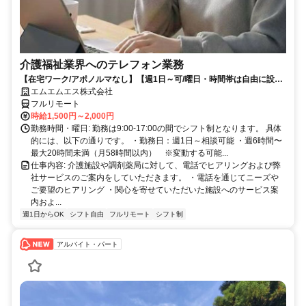
介護福祉業界へのテレフォン業務
【在宅ワーク/アポノルマなし】【週1日～可/曜日・時間帯は自由に設定
可】介護福祉業界へのテレフォン業務（主にヒアリング、商品案内）
エムエムエス株式会社
フルリモート
時給1,500円～2,000円
勤務時間・曜日: 勤務は9:00-17:00の間でシフト制となります。 具体
的には、以下の通りです。 ・勤務日：週1日～相談可能 ・週6時間〜
最大20時間未満（月58時間以内） ※変動する可能...
仕事内容: 介護施設や調剤薬局に対して、電話でヒアリングおよび弊
社サービスのご案内をしていただきます。 ・電話を通じてニーズや
ご要望のヒアリング ・関心を寄せていただいた施設へのサービス案
内およ...
週1日からOK
シフト自由
フルリモート
シフト制
アルバイト・パート