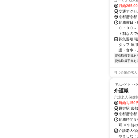
はーとふる京
月給265,0
交通アクセス
京都府京都
勤務曜日・
０：００～
ト制なので残
募集要項 
タッフ 雇
護・食事・入
資格取得支援あ
資格取得手当あ
同じ企業の求人
アルバイト・パ
介護職
介護老人保健
時給1,15
最寄駅 京
京都府京都
勤務時間 9
可 ※午前
介護老人保
やましな：