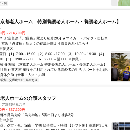
フト制
【京都老人ホーム 特別養護老人ホーム・養護老人ホーム】
ム
00円～214,700円
ス JR奈良線「JR藤森」駅より徒歩20分 ★マイカー・バイク・自転車
鉄・京阪「丹波橋」駅近くの福島公園より職員送迎バスあり
市伏見区
 ［1］7:00～16:00 ［2］8:00～17:00 ［3］10:30～19:30 ［4］
:30 ［5］13:00～22:00 ［6］22:00～翌7:00 ※休憩6...
職種 介護職 【京都老人ホーム 特別養護老人ホーム・養護老人ホーム】
正社員 仕事内容 施設をご利用されている高齢者の生活サポートをお願い
身体介助（食事・入浴・排泄...
服貸与
交通費支給
昇給あり
料老人ホームの介護スタッフ
ミア京都烏丸六角
00円～337,200円
京都市営烏丸線「烏丸御池」5番出口より徒歩3分
市中京区
、昼、夕方・夜、深夜・早朝 勤務曜日・時間 【シフト例】※週休3日制