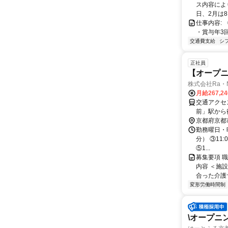
ス内容によ
日、2月は8
仕事内容:
・賞与年3回/（昨年度
交通費支給
シ
正社員
【オープニ
株式会社Ra・
月給267,2
交通アクセ
前」駅から
京都府京都
勤務曜日・時
分） ③11:
⑤1...
募集要項 
内容 ＜施
合った介護
変形労働時間制
\オープニ