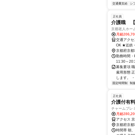
交通費支給
シ
正社員
介護職 
京都老人ホー
月給206,7
交通アクセ
OK ★近
京都府京都
勤務時間・曜日
11:30～20
募集要項 
雇用形態 
します。 ・
固定時間制
制
正社員
介護付有
チャームプレ
月給280,2
アクセス 
京都府京都
時間帯 朝