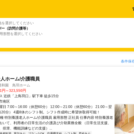
地を選択してください
パー（訪問介護等）
雇用形態を選択してください
条件保
人ホーム/介護職員
清和園 鳥羽ホーム
31円～323,550円
ス 近鉄「上鳥羽口」駅下車 徒歩15分
市南区
 7:00～16:00（休憩60分） 12:00～21:00（休憩60分） 21:00～翌
憩120分） 4週8休のシフト制。シフト作成時に希望休取得可能！
種 特別養護老人ホーム/介護職員 雇用形態 正社員 仕事内容 特別養護老
おいて、利用者の日常生活の介護及び介助業務全般 （日常生活支援、
、排泄、機能訓練などの支援）...
験者歓迎
賞与あり
ブランクOK
交通費支給
シフト制
昇給あり