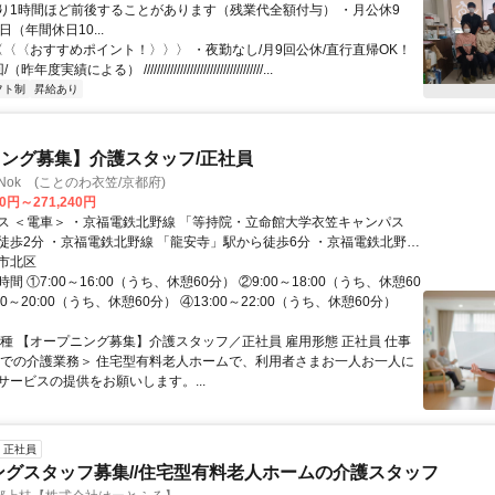
り1時間ほど前後することがあります（残業代全額付与） ・月公休9
日（年間休日10...
 〈〈〈おすすめポイント！〉〉〉 ・夜勤なし/月9回公休/直行直帰OK！
実績による） ////////////////////////////////////...
フト制
昇給あり
ング募集】介護スタッフ/正社員
Nok (ことのわ衣笠/京都府)
40円～271,240円
ス ＜電車＞ ・京福電鉄北野線 「等持院・立命館大学衣笠キャンパス
徒歩2分 ・京福電鉄北野線 「龍安寺」駅から徒歩6分 ・京福電鉄北野線
市北区
「妙心寺」駅から徒歩9分 ＜その他＞ ・車、バイク、自転車通勤OK
間 ①7:00～16:00（うち、休憩60分） ②9:00～18:00（うち、休憩60
00～20:00（うち、休憩60分） ④13:00～22:00（うち、休憩60分）
職種 【オープニング募集】介護スタッフ／正社員 雇用形態 正社員 仕事
設での介護業務＞ 住宅型有料老人ホームで、利用者さまお一人お一人に
サービスの提供をお願いします。...
正社員
ングスタッフ募集//住宅型有料老人ホームの介護スタッフ