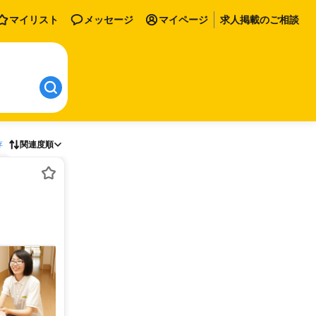
マイリスト
メッセージ
マイページ
求人掲載のご相談
存
関連度順