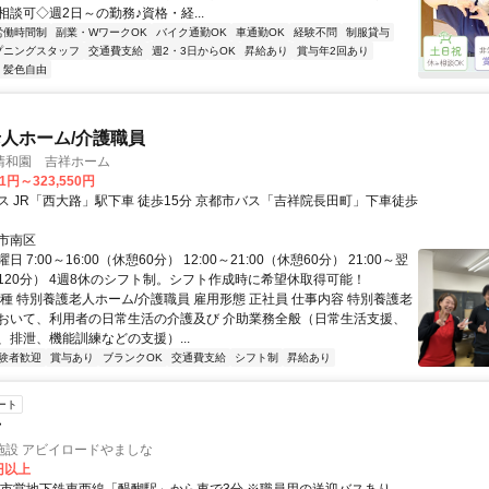
談可◇週2日～の勤務♪資格・経...
労働時間制
副業・WワークOK
バイク通勤OK
車通勤OK
経験不問
制服貸与
プニングスタッフ
交通費支給
週2・3日からOK
昇給あり
賞与年2回あり
・髪色自由
人ホーム/介護職員
清和園 吉祥ホーム
31円～323,550円
ス JR「西大路」駅下車 徒歩15分 京都市バス「吉祥院長田町」下車徒歩
市南区
 7:00～16:00（休憩60分） 12:00～21:00（休憩60分） 21:00～翌
憩120分） 4週8休のシフト制。シフト作成時に希望休取得可能！
種 特別養護老人ホーム/介護職員 雇用形態 正社員 仕事内容 特別養護老
おいて、利用者の日常生活の介護及び 介助業務全般（日常生活支援、
、排泄、機能訓練などの支援）...
験者歓迎
賞与あり
ブランクOK
交通費支給
シフト制
昇給あり
ート
士
施設 アビイロードやましな
0円以上