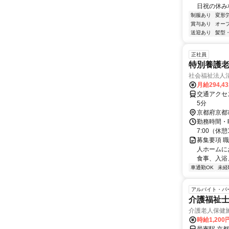
日祝の休み相
制服あり
変形
賞与あり
オー
送迎あり
髪型
正社員
特別養護老
社会福祉法人
月給294,4
交通アクセ
5分
京都府京都
勤務時間・曜日
7:00（休
募集要項 職
人ホームに
食事、入浴
車通勤OK
未経
アルバイト・パ
介護福祉
介護老人保健
時給1,20