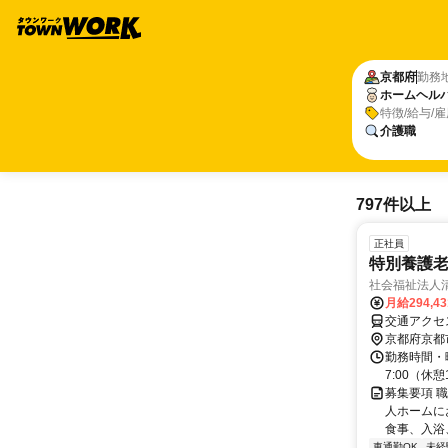
京都府
勤務
ホームヘル
特徴/給与/
介護職
797件以上
正社員
特別養護老
社会福祉法人
月給294,4
交通アクセ
京都府京都
勤務時間・曜日
7:00（休
募集要項 職
人ホームに
食事、入浴
車通勤OK
未経