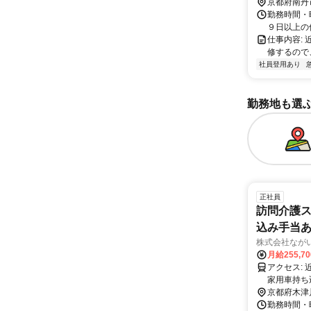
京都府南丹
勤務時間・
９日以上の
仕事内容:
修するので
社員登用あり
勤務地も選
正社員
訪問介護ス
込み手当あ
株式会社なが
月給255,7
アクセス: 近鉄京都線「山田川駅」から徒歩５分程度 直行直帰可、社用車あり、自
家用車持ち
京都府木津
勤務時間・曜