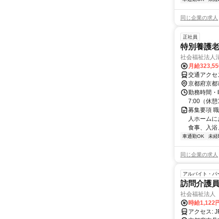
同じ企業の求人
正社員
特別養護老
社会福祉法人
月給323,5
交通アクセ
京都府京都
勤務時間・曜日
7:00（休
募集要項 職
人ホームに
食事、入浴
車通勤OK
未経
同じ企業の求人
アルバイト・パ
訪問介護員
社会福祉法人
時給1,122