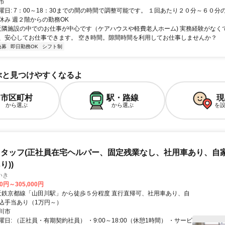
市
曜日: 7：00～18：30までの間の時間で調整可能です。 １回あたり２０分～６０分
休み 週２階からの勤務OK
 近隣施設の中でのお仕事が中心です（ケアハウスや軽費老人ホーム) 実務経験がなく
、安心してお仕事できます。 空き時間。隙間時間を利用してお仕事しませんか？
急募
即日勤務OK
シフト制
ぶと見つけやすくなるよ
市区町村
駅・路線
現
から選ぶ
から選ぶ
を
タッフ(正社員在宅ヘルパー、固定残業なし、社用車あり、自
り))
いき
00円～305,000円
込手当あり（1万円～）
川市
日: （正社員・有期契約社員） ・9:00～18:00（休憩1時間） ・サービ