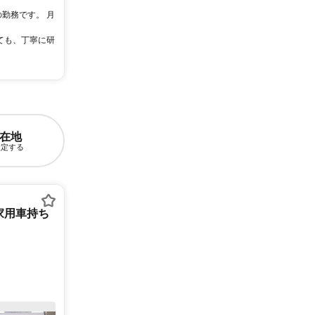
の勤務です。 月
ても、丁寧に研
在地
設定する
家用車持ち