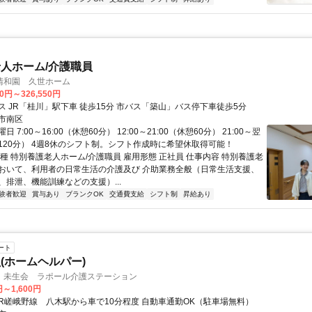
人ホーム/介護職員
清和園 久世ホーム
50円～326,550円
ス JR「桂川」駅下車 徒歩15分 市バス「築山」バス停下車徒歩5分
市南区
 7:00～16:00（休憩60分） 12:00～21:00（休憩60分） 21:00～翌
憩120分） 4週8休のシフト制。シフト作成時に希望休取得可能！
種 特別養護老人ホーム/介護職員 雇用形態 正社員 仕事内容 特別養護老
おいて、利用者の日常生活の介護及び 介助業務全般（日常生活支援、
、排泄、機能訓練などの支援）...
験者歓迎
賞与あり
ブランクOK
交通費支給
シフト制
昇給あり
ート
(ホームヘルパー)
 未生会 ラポール介護ステーション
円～1,600円
アクセス: JR嵯峨野線 八木駅から車で10分程度 自動車通勤OK（駐車場無料）