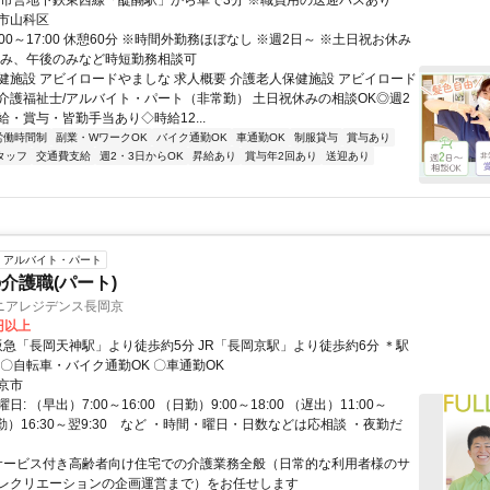
都市営地下鉄東西線「醍醐駅」から車で3分 ※職員用の送迎バスあり
市山科区
:00～17:00 休憩60分 ※時間外勤務ほぼなし ※週2日～ ※土日祝お休み
のみ、午後のみなど時短勤務相談可
健施設 アビイロードやましな 求人概要 介護老人保健施設 アビイロード
介護福祉士/アルバイト・パート（非常勤） 土日祝休みの相談OK◎週2
・賞与・皆勤手当あり◇時給12...
労働時間制
副業・WワークOK
バイク通勤OK
車通勤OK
制服貸与
賞与あり
タッフ
交通費支給
週2・3日からOK
昇給あり
賞与年2回あり
送迎あり
アルバイト・パート
介護職(パート)
ニアレジデンス長岡京
0円以上
チカ好立地 〇自転車・バイク通勤OK 〇車通勤OK
京市
: （早出）7:00～16:00 （日勤）9:00～18:00 （遅出）11:00～
（夜勤）16:30～翌9:30 など ・時間・曜日・日数などは応相談 ・夜勤だ
 サービス付き高齢者向け住宅での介護業務全般（日常的な利用者様のサ
レクリエーションの企画運営まで）をお任せします