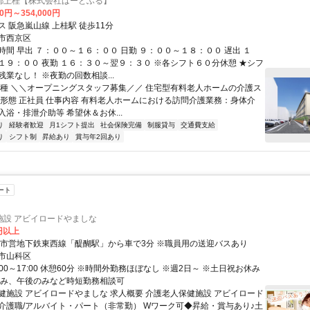
都上桂【株式会社はーとふる】
00円～354,000円
 阪急嵐山線 上桂駅 徒歩11分
市西京区
時間 早出 ７：００～１６：００ 日勤 ９：００～１８：００ 遅出 １
１９：００ 夜勤 １６：３０～翌９：３０ ※各シフト６０分休憩 ★シフ
業なし！ ※夜勤の回数相談...
職種 ＼＼オープニングスタッフ募集／／ 住宅型有料老人ホームの介護ス
用形態 正社員 仕事内容 有料老人ホームにおける訪問介護業務：身体介
浴・排泄介助等 希望休＆お休...
り
経験者歓迎
月1シフト提出
社会保険完備
制服貸与
交通費支給
り
シフト制
昇給あり
賞与年2回あり
ート
施設 アビイロードやましな
0円以上
都市営地下鉄東西線「醍醐駅」から車で3分 ※職員用の送迎バスあり
市山科区
:00～17:00 休憩60分 ※時間外勤務ほぼなし ※週2日～ ※土日祝お休み
のみ、午後のみなど時短勤務相談可
健施設 アビイロードやましな 求人概要 介護老人保健施設 アビイロード
介護職/アルバイト・パート（非常勤） Wワーク可◆昇給・賞与あり♪土