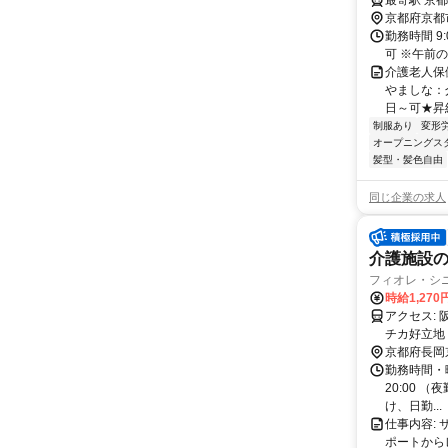
最寄駅 京
京都府京都
勤務時間 9
可 ※午前
介護老人保
やましな：
日～可★昇給
制服あり
変形
オープニングス
髪型・髪色自由
同じ企業の求人
介護施設の
フィオレ・シ
時給1,27
アクセス: 阪急「長岡天神駅」より徒歩約5分 JR「長岡京駅」より徒歩約6分 ＊駅
京都府長岡
勤務時間・曜日
20:00 
け、日勤...
仕事内容:
ポートから