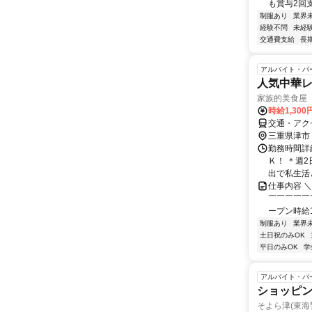
も賞与2回支
制服あり
業界
経験不問
未経
交通費支給
長
アルバイト・パ
人気中華
家族的美食屋
時給1,30
交通・アク
三重県津市
勤務時間詳細
Ｋ！ ＊週
出で私生活と
仕事内容 
￣￣￣￣￣￣
ープン時給13
制服あり
業界
土日祝のみOK
平日のみOK
学
アルバイト・パ
ショッピン
そよら津(東海