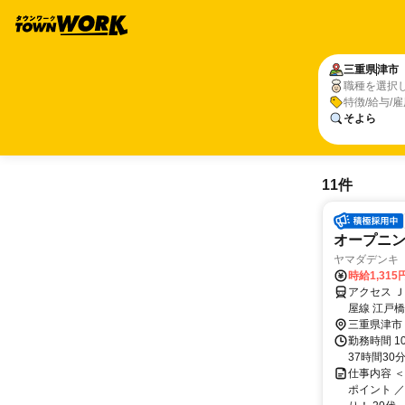
三重県
津市
職種を選択
特徴/給与/
そよら
11件
オープニン
ヤマダデンキ Te
時給1,315
アクセス 
屋線 江戸
分、もしく
三重県津市
オンのショ
勤務時間 1
お買い物も
37時間30
仕事内容 
ポイント 