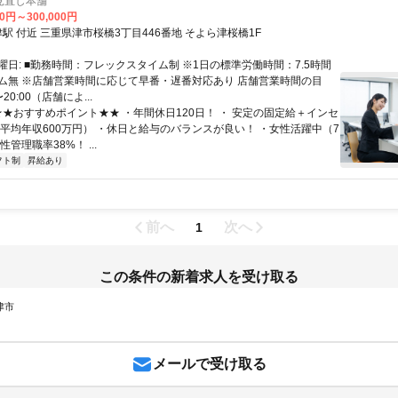
見直し本舗
00円～300,000円
クセス: 津駅 付近 三重県津市桜橋3丁目446番地 そよら津桜橋1F
曜日: ■勤務時間：フレックスタイム制 ※1日の標準労働時間：7.5時間
ム無 ※店舗営業時間に応じて早番・遅番対応あり 店舗営業時間の目
〜20:00（店舗によ...
 ★★おすすめポイント★★ ・年間休日120日！ ・ 安定の固定給＋インセ
（平均年収600万円） ・休日と給与のバランスが良い！ ・女性活躍中（7
性管理職率38%！ ...
フト制
昇給あり
前へ
次へ
1
この条件の新着求人を受け取る
津市
メールで受け取る