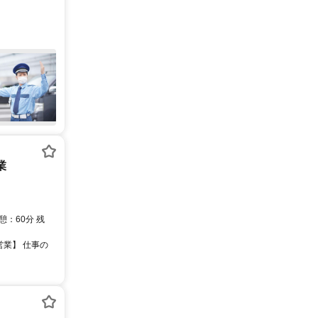
業
：60分 残
営業】 仕事の