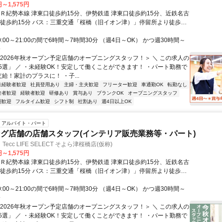
円～1,575円
ＪＲ紀勢本線 津東口徒歩約15分、伊勢鉄道 津東口徒歩約15分、近鉄名古
橋徒歩約15分 バス：三重交通「桜橋（旧イオン津）」停留所より徒歩3
は三重交通「三交ホーム前」停留所より徒歩8分 ★秋には同敷地内にイ
ッピングセンター『そよら津桜橋』もオープン予定なので、仕事帰りの
0:00～21:00の間で6時間～7時間30分 （週4日～OK） かつ週30時間～
大変便利です！
分
＜2026年秋オープン予定店舗のオープニングスタッフ！＞ ＼ この求人の
5選」 ／ ・未経験OK！安定して働くことができます！ ・パート勤務で
給！家計のプラスに！ ・子...
未経験者歓迎
社員登用あり
主婦・主夫歓迎
フリーター歓迎
車通勤OK
転勤なし
験者歓迎
経験者歓迎
研修あり
賞与あり
ブランクOK
オープニングスタッフ
期歓迎
フルタイム歓迎
シフト制
社割あり
週4日以上OK
アルバイト・パート
グ店舗の店舗スタッフ(インテリア販売業務等・パート)
cc LIFE SELECT そよら津桜橋店(仮称)
円～1,575円
ＪＲ紀勢本線 津東口徒歩約15分、伊勢鉄道 津東口徒歩約15分、近鉄名古
橋徒歩約15分 バス：三重交通「桜橋（旧イオン津）」停留所より徒歩3
は三重交通「三交ホーム前」停留所より徒歩8分 ★秋には同敷地内にイ
ッピングセンター『そよら津桜橋』もオープン予定なので、仕事帰りの
0:00～21:00の間で6時間～7時間30分 （週4日～OK） かつ週30時間～
大変便利です！
分
＜2026年秋オープン予定店舗のオープニングスタッフ！＞ ＼ この求人の
5選」 ／ ・未経験OK！安定して働くことができます！ ・パート勤務で