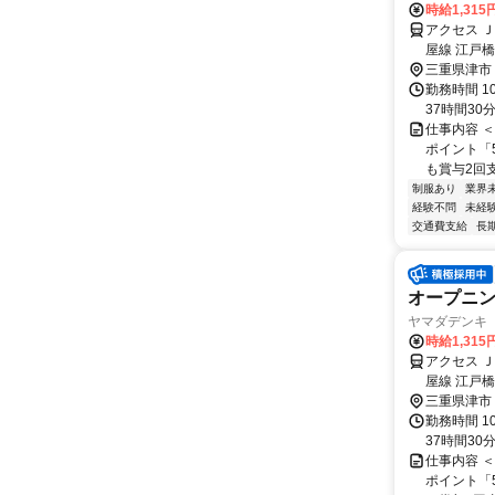
時給1,315
アクセス 
屋線 江戸
分、もしく
三重県津市
オンのショ
勤務時間 1
お買い物も
37時間30
仕事内容 
ポイント「
も賞与2回支
制服あり
業界
経験不問
未経
交通費支給
長
オープニン
ヤマダデンキ Te
時給1,315
アクセス 
屋線 江戸
分、もしく
三重県津市
オンのショ
勤務時間 1
お買い物も
37時間30
仕事内容 
ポイント「