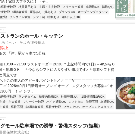
給！家計のプラスに！ ・子...
未経験者歓迎
社員登用あり
主婦・主夫歓迎
フリーター歓迎
車通勤OK
転勤なし
験者歓迎
経験者歓迎
研修あり
賞与あり
ブランクOK
オープニングスタッフ
期歓迎
フルタイム歓迎
シフト制
社割あり
週4日以上OK
ート
レストランのホール・キッチン
 あじへい そよら津桜橋店
0円以上
セス 「津」駅から車で5分程
 10:00～21:00 ラストオーダー 20:30 ＊上記時間内で1日2～4hからＯ
2日～勤務ＯＫ！ ＊今ならシフトに入りやすい環境です♪ ＊毎週シフト提
両立でき...
＼＼✨この求人のアピールポイント✨／／ ￣￣V￣￣￣￣￣￣￣￣￣￣￣
 ✅ 2026年9月1日新店オープン ✅ オープニングスタッフ大募集 ✅ オ
00円！！ ✅ シフ...
未経験者歓迎
ランチタイム
扶養内勤務OK
社員登用あり
1日4時間以内OK
主婦・主夫歓迎
フリーター歓迎
バイク通勤OK
シフト自由
学歴不問
車通勤OK
生歓迎
経験不問
未経験者歓迎
経験者歓迎
ブランクOK
オープニングスタッフ
ート
グモール駐車場での誘導・警備スタッフ(短期)
警備保障株式会社)