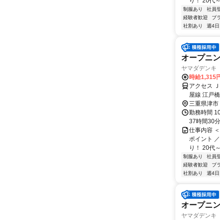
り！ 20代
制服あり
社員
経験者歓迎
ブ
社割あり
週4日
オープニン
ヤマダデンキ Te
時給1,315
アクセス 
屋線 江戸
分、もしく
三重県津市
オンのショ
勤務時間 1
お買い物も
37時間30
仕事内容 
ポイント 
り！ 20代
制服あり
社員
経験者歓迎
ブ
社割あり
週4日
オープニン
ヤマダデンキ Te