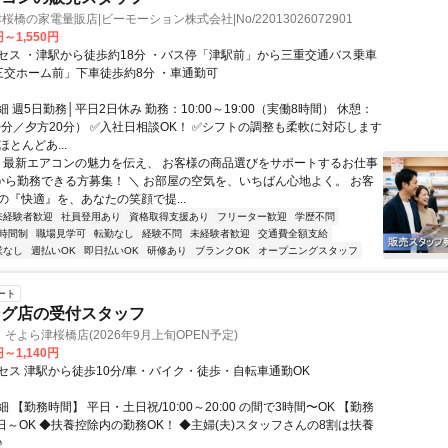
桜橋の家電量販店|ビーモーション株式会社|No/22013026072901
円～1,550円
セス ・津駅から徒歩約18分 ・バス停「津駅前」から三重交通バス乗車
三交ホーム前」下車徒歩約8分 ・車通勤可
 週5日勤務│平日2日休み 勤務：10:00～19:00（実働8時間） 休憩：
40分／夕方20分） ✅入社日相談OK！ ✅シフトの調整も柔軟に対応します
ほとんどあ...
／ 最新エアコンの魅力を伝え、 お客様の商品選びをサポートするお仕事
旬から勤務できる方募集！ ＼ お部屋の空気を、いちばん心地よく。 お客
の『快適』を、あなたの笑顔で提...
未経験者歓迎
社員登用あり
資格取得支援あり
フリーター歓迎
学歴不問
時間制
職場見学可
転勤なし
経験不問
未経験者歓迎
交通費全額支給
業なし
週払いOK
即日払いOK
研修あり
ブランクOK
オープニングスタッフ
ート
ング店の受付スタッフ
そよら津桜橋店(2026年9月上旬OPEN予定)
円～1,140円
セス 津駅から徒歩10分/車・バイク・徒歩・自転車通勤OK
 【勤務時間】 平日・土日祝/10:00～20:00 の間で3時間〜OK 【勤務
日～OK ◆扶養控除内の勤務OK！ ◆主婦(夫)スタッフさんの8割は扶養
♪