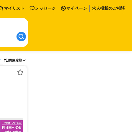
マイリスト
メッセージ
マイページ
求人掲載のご相談
存
関連度順