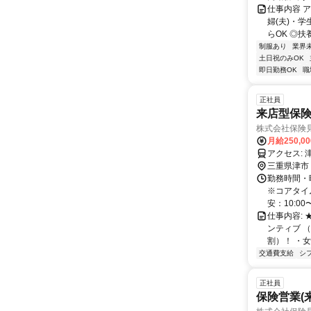
仕事内容 
婦(夫)・学
らOK ◎扶
制服あり
業界
土日祝のみOK
即日勤務OK
職
正社員
来店型保険
株式会社保険
月給250,0
ア
三重県津市
勤務時間・
※コアタイ
安：10:00
仕事内容:
ンティブ 
割）！ ・女
交通費支給
シ
正社員
保険営業(