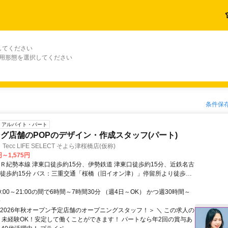
してください
雇用形態を選択してください
条件保
アルバイト・パート
グ店舗のPOPのデザイン・作成スタッフ(パート)
cc LIFE SELECT そよら津桜橋店(仮称)
円～1,575円
ＪＲ紀勢本線 津東口徒歩約15分、伊勢鉄道 津東口徒歩約15分、近鉄名古
橋徒歩約15分 バス：三重交通「桜橋（旧イオン津）」停留所より徒歩3
は三重交通「三交ホーム前」停留所より徒歩8分 ★秋には同敷地内にイ
ッピングセンター『そよら津桜橋』もオープン予定なので、仕事帰りの
0:00～21:00の間で6時間～7時間30分 （週4日～OK） かつ週30時間～
大変便利です！
分
＜2026年秋オープン予定店舗のオープニングスタッフ！＞ ＼ この求人の
／ 未経験OK！安定して働くことができます！ パートなら年2回の賞与あ