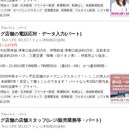
～40代活躍中！ プライベ...
登用あり
主婦・主夫歓迎
フリーター歓迎
車通勤OK
転勤なし
未経験者歓迎
ランクOK
オープニングスタッフ
交通費支給
長期歓迎
フルタイム歓迎
シフト制
以上OK
アルバイト・パート
グ店舗の電話応対・データ入力(パート)
cc LIFE SELECT そよら津桜橋店(仮称)
円～1,575円
ＪＲ紀勢本線 津東口徒歩約15分、伊勢鉄道 津東口徒歩約15分、近鉄名古
橋徒歩約15分 バス：三重交通「桜橋（旧イオン津）」停留所より徒歩3
は三重交通「三交ホーム前」停留所より徒歩8分 ★秋には同敷地内にイ
ッピングセンター『そよら津桜橋』もオープン予定なので、仕事帰りの
0:00～21:00の間で6時間～7時間30分 （週4日～OK） かつ週30時間～
大変便利です！
分
＜2026年秋オープン予定店舗のオープニングスタッフ！＞ ＼ この求人の
／ 未経験OK！安定して働くことができます！ パートなら年2回の賞与あ
～50代活躍中！ プライベ...
登用あり
主婦・主夫歓迎
フリーター歓迎
車通勤OK
転勤なし
未経験者歓迎
ランクOK
オープニングスタッフ
交通費支給
長期歓迎
フルタイム歓迎
シフト制
以上OK
アルバイト・パート
グ店舗の店舗スタッフ(レジ/販売業務等・パート)
cc LIFE SELECT そよら津桜橋店(仮称)