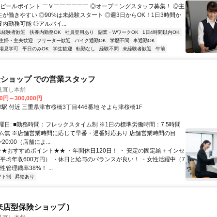
アピールポイント ￣Ｖ￣￣￣￣￣￣ ◎オープニングスタッフ募集！ ◎主
生が働きやすい ◎90%は未経験スタート ◎週3日からOK！1日3時間か
養内勤務可能 ◎アルバイ...
未経験者歓迎
扶養内勤務OK
社員登用あり
副業・WワークOK
1日4時間以内OK
主婦・主夫歓迎
フリーター歓迎
バイク通勤OK
学歴不問
車通勤OK
場見学可
平日のみOK
学生歓迎
転勤なし
経験不問
未経験者歓迎
午前
ショップ での営業スタッフ
見直し本舗
00円～300,000円
クセス: 津駅 付近 三重県津市桜橋3丁目446番地 そよら津桜橋1F
曜日: ■勤務時間：フレックスタイム制 ※1日の標準労働時間：7.5時間
ム無 ※店舗営業時間に応じて早番・遅番対応あり 店舗営業時間の目
〜20:00（店舗によ...
 ★★おすすめポイント★★ ・年間休日120日！ ・ 安定の固定給＋インセ
（平均年収600万円） ・休日と給与のバランスが良い！ ・女性活躍中（7
性管理職率38%！ ...
フト制
昇給あり
来店型保険ショップ )