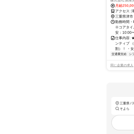
株式会社保険
月給250,0
ア
三重県津市
勤務時間・
※コアタイ
安：10:00
仕事内容:
ンティブ 
割）！ ・女
交通費支給
シ
同じ企業の求人
三重県 / 
そよら