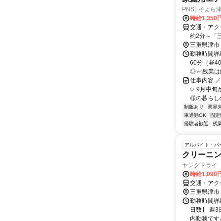
PNS│そよら津
時給1,350
交通・アク
約2分～「
三重県津市
勤務時間詳細
60分（昼
◎ ✅残業は
仕事内容 
✨ 9月中
様の暮らし
制服あり
業界
車通勤OK
固定
経験者歓迎
残
アルバイト・パ
クリーニ
ヤングドライ 
時給1,090
交通・アク
三重県津市
勤務時間詳細
日数】 週3
内勤務です