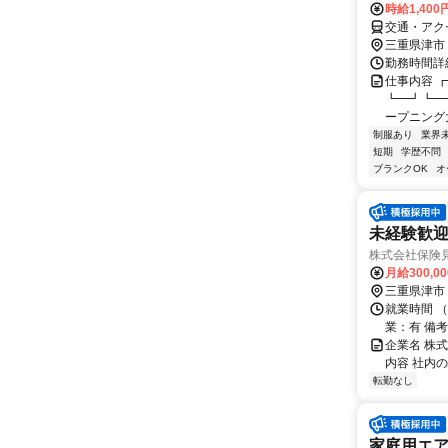
時給1,40
交通・アク
三重県津市
勤務時間詳細
仕事内容 
┗━┛┗━
ープニング大
制服あり
業界
短期
学歴不問
ブランクOK
オ
未経験歓迎
株式会社保険
月給300,0
三重県津市
就業時間 
業：有 備考
企業名 株
内容 社内の
転勤なし
家庭用エ