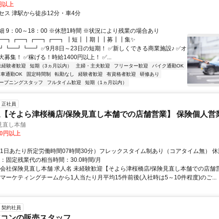
0円以上
セス 津駅から徒歩12分・車4分
 9：00～18：00 ※休憩1時間 ※状況により残業の場合あり
┏━┓┏━┓┏━┓┏━┓ ┃短┃┃期┃┃募┃┃集✨
┛┗━┛┗━┛ ✅9月8日～23日の短期！ ✅新しくできる商業施設♪ ✅オ
募集！ ✅稼げる！時給1400円以上！ ✅...
未経験者歓迎
短期（3ヵ月以内）
主婦・主夫歓迎
フリーター歓迎
バイク通勤OK
車通勤OK
固定時間制
転勤なし
経験者歓迎
有資格者歓迎
研修あり
ープニングスタッフ
フルタイム歓迎
短期（1ヵ月以内）
正社員
【そよら津桜橋店/保険見直し本舗での店舗営業】 保険個人営
見直し本舗
00円以上
（1日あたり所定労働時間07時間30分）フレックスタイム制あり（コアタイム無） 休憩
：固定残業代の相当時間：30.0時間/月
式会社保険見直し本舗 求人名 未経験歓迎【そよら津桜橋店/保険見直し本舗での店舗
マーケティングチームから1人当たり月平均15件前後(入社時は5～10件程度)のご...
契約社員
アコンの販売スタッフ