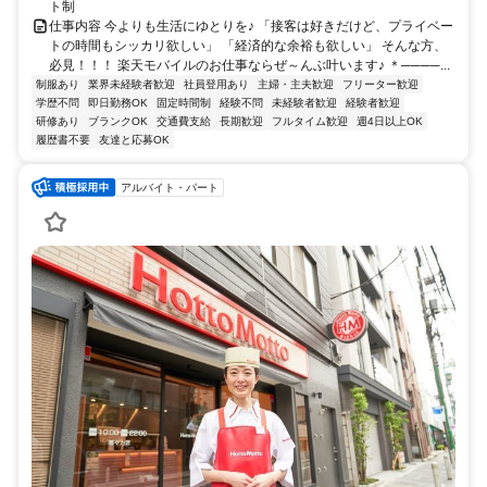
ト制
仕事内容 今よりも生活にゆとりを♪ 「接客は好きだけど、プライベー
トの時間もシッカリ欲しい」 「経済的な余裕も欲しい」 そんな方、
必見！！！ 楽天モバイルのお仕事ならぜ～んぶ叶います♪ ＊────...
制服あり
業界未経験者歓迎
社員登用あり
主婦・主夫歓迎
フリーター歓迎
学歴不問
即日勤務OK
固定時間制
経験不問
未経験者歓迎
経験者歓迎
研修あり
ブランクOK
交通費支給
長期歓迎
フルタイム歓迎
週4日以上OK
履歴書不要
友達と応募OK
アルバイト・パート