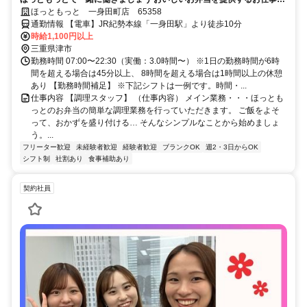
す
ほっともっと 一身田町店 65358
通勤情報 【電車】JR紀勢本線「一身田駅」より徒歩10分
時給1,100円以上
三重県津市
勤務時間 07:00〜22:30（実働：3.0時間〜） ※1日の勤務時間が6時
間を超える場合は45分以上、 8時間を超える場合は1時間以上の休憩
あり 【勤務時間補足】 ※下記シフトは一例です。時間・...
仕事内容 【調理スタッフ】 （仕事内容） メイン業務・・・ほっとも
っとのお弁当の簡単な調理業務を行っていただきます。 ご飯をよそ
って、おかずを盛り付ける… そんなシンプルなことから始めましょ
う。...
フリーター歓迎
未経験者歓迎
経験者歓迎
ブランクOK
週2・3日からOK
シフト制
社割あり
食事補助あり
契約社員