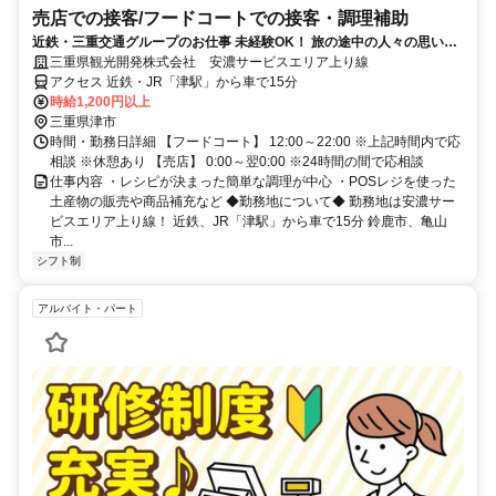
売店での接客/フードコートでの接客・調理補助
近鉄・三重交通グループのお仕事 未経験OK！ 旅の途中の人々の思い出
に残る「おもてなし」をしてみませんか！
三重県観光開発株式会社 安濃サービスエリア上り線
アクセス 近鉄・JR「津駅」から車で15分
時給1,200円以上
三重県津市
時間・勤務日詳細 【フードコート】 12:00～22:00 ※上記時間内で応
相談 ※休憩あり 【売店】 0:00～翌0:00 ※24時間の間で応相談
仕事内容 ・レシピが決まった簡単な調理が中心 ・POSレジを使った
土産物の販売や商品補充など ◆勤務地について◆ 勤務地は安濃サー
ビスエリア上り線！ 近鉄、JR「津駅」から車で15分 鈴鹿市、亀山
市...
シフト制
アルバイト・パート