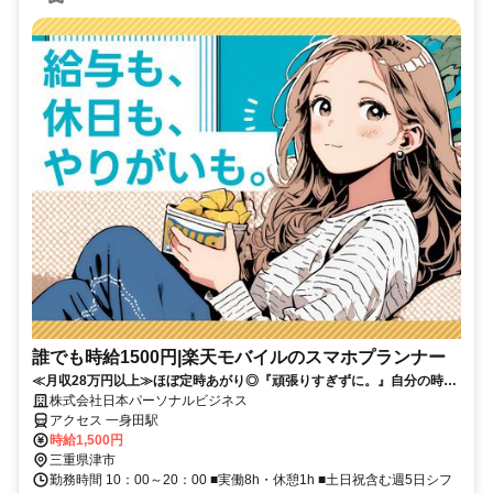
誰でも時給1500円|楽天モバイルのスマホプランナー
≪月収28万円以上≫ほぼ定時あがり◎『頑張りすぎずに。』自分の時間
も大切にしながらムリなく働ける♪覚えるのは「1プランのみ」のシンプ
株式会社日本パーソナルビジネス
ル受付★
アクセス 一身田駅
時給1,500円
三重県津市
勤務時間 10：00～20：00 ■実働8h・休憩1h ■土日祝含む週5日シフ