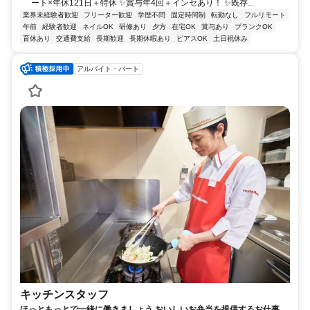
ート×年休121日＋特休 ✨賞与年4回＋インセあり！ ✨既存...
業界未経験者歓迎
フリーター歓迎
学歴不問
固定時間制
転勤なし
フルリモート
午前
経験者歓迎
ネイルOK
研修あり
夕方
在宅OK
賞与あり
ブランクOK
育休あり
交通費支給
長期歓迎
長期休暇あり
ピアスOK
土日祝休み
アルバイト・パート
キッチンスタッフ
ほっともっとで一緒に働きましょう おいしいお弁当を提供するお仕事で