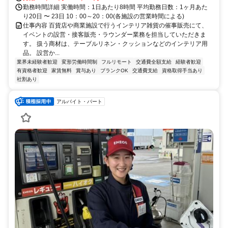
勤務時間詳細 実働時間：1日あたり8時間 平均勤務日数：1ヶ月あた
り20日 〜 23日 10：00～20：00(各施設の営業時間による)
仕事内容 百貨店や商業施設で行うインテリア雑貨の催事販売にて、
イベントの設営・接客販売・ラウンダー業務を担当していただきま
す。 扱う商材は、テーブルリネン・クッションなどのインテリア用
品。 設営か...
業界未経験者歓迎
変形労働時間制
フルリモート
交通費全額支給
経験者歓迎
有資格者歓迎
家賃無料
賞与あり
ブランクOK
交通費支給
資格取得手当あり
社割あり
アルバイト・パート