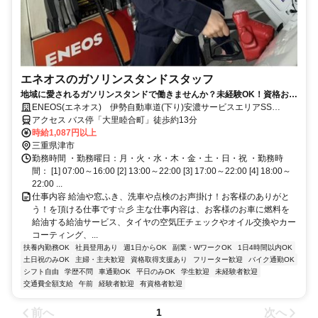
エネオスのガソリンスタンドスタッフ
地域に愛されるガソリンスタンドで働きませんか？未経験OK！資格お持
ちの方是非お役立て下さい
ENEOS(エネオス) 伊勢自動車道(下り)安濃サービスエリアSS
(株)ENEOSウイング
アクセス バス停「大里睦合町」徒歩約13分
時給1,087円以上
三重県津市
勤務時間 ・勤務曜日：月・火・水・木・金・土・日・祝 ・勤務時
間： [1] 07:00～16:00 [2] 13:00～22:00 [3] 17:00～22:00 [4] 18:00～
22:00 ...
仕事内容 給油や窓ふき、洗車や点検のお声掛け！お客様のありがと
う！を頂ける仕事です☆彡 主な仕事内容は、お客様のお車に燃料を
給油する給油サービス、タイヤの空気圧チェックやオイル交換やカー
コーティング、...
扶養内勤務OK
社員登用あり
週1日からOK
副業・WワークOK
1日4時間以内OK
土日祝のみOK
主婦・主夫歓迎
資格取得支援あり
フリーター歓迎
バイク通勤OK
シフト自由
学歴不問
車通勤OK
平日のみOK
学生歓迎
未経験者歓迎
交通費全額支給
午前
経験者歓迎
有資格者歓迎
前へ
次へ
1