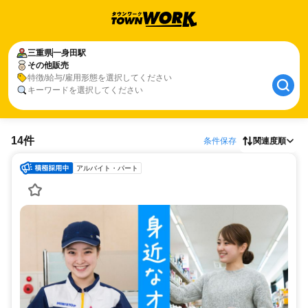
三重県
一身田駅
その他販売
特徴/給与/雇用形態を選択してください
キーワードを選択してください
14件
条件保存
関連度順
アルバイト・パート