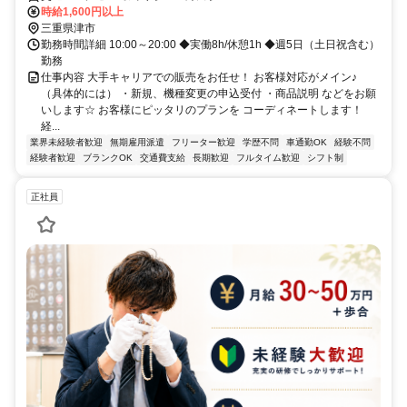
時給1,600円以上
三重県津市
勤務時間詳細 10:00～20:00 ◆実働8h/休憩1h ◆週5日（土日祝含む）
勤務
仕事内容 大手キャリアでの販売をお任せ！ お客様対応がメイン♪
（具体的には） ・新規、機種変更の申込受付 ・商品説明 などをお願
いします☆ お客様にピッタリのプランを コーディネートします！
経...
業界未経験者歓迎
無期雇用派遣
フリーター歓迎
学歴不問
車通勤OK
経験不問
経験者歓迎
ブランクOK
交通費支給
長期歓迎
フルタイム歓迎
シフト制
正社員