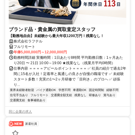
ブランド品・貴金属の買取査定スタッフ
【勤務地自由】未経験から最大年収1200万円！残業なし！
株式会社ラフテル
フルリモート
年俸5,000,000円～12,000,000円
勤務時間詳細 実働時間：1日あたり8時間 平均勤務日数：1ヶ月あた
り20日 〜 21日 10:00～19:00 ★残業なし（残業月平均0時間）
仕事内容 ＝＝＝＝アピールポイント＝＝＝＝ ✅ 社員の紹介で過去2年
間に15名が入社！定着率と風通しの良さが自慢の職場です ✅ 未経験
スタート多数！充実の1〜2ヶ月研修で「目利き」のプロへ ✅ 頑張
り...
業界未経験者歓迎
バイク通勤OK
学歴不問
車通勤OK
固定時間制
経験不問
住宅手当あり
フルリモート
交通費全額支給
残業なし
研修あり
賞与あり
交通費支給
食事補助あり
同じ企業の求人
派遣社員