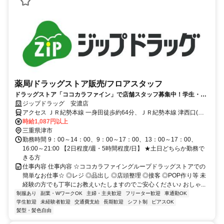
薬局/ドラッグストア販売/フロアスタッフ
ドラッグストア「ココカラファイン」で店舗スタッフ募集中！学生・主
婦が多数活躍中！
ジップドラッグ 安濃店
アクセス ＪＲ紀勢本線 一身田徒歩約64分、ＪＲ紀勢本線 津西口(近
鉄)徒歩約67分、近鉄名古屋線 津西口(近鉄)徒歩約67分
時給1,087円以上
三重県津市
勤務時間 9：00～14：00、9：00～17：00、13：00～17：00、
16:00～21:00 【2日程度/週・5時間程度/日】 ★土日どちらか勤務で
きる方
仕事内容 仕事内容 ☆ココカラファイングループドラッグストアでの
簡単なお仕事☆ ◎レジ ◎品出し ◎店頭整理 ◎接客 ◎POP作り等 未
経験の方でも丁寧にお教えいたしますのでご安心ください♪ おしゃ...
制服あり
副業・WワークOK
主婦・主夫歓迎
フリーター歓迎
車通勤OK
学生歓迎
未経験者歓迎
交通費支給
長期歓迎
シフト制
ピアスOK
髪型・髪色自由