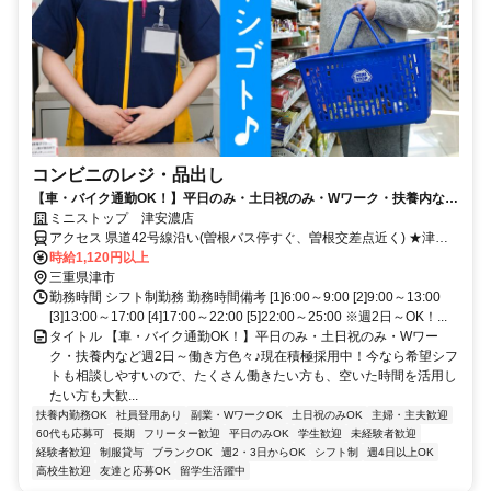
コンビニのレジ・品出し
【車・バイク通勤OK！】平日のみ・土日祝のみ・Wワーク・扶養内など
週2日～働き方色々♪現在積極採用中！今なら希望シフトも相談しやすい
ミニストップ 津安濃店
ので、たくさん働きたい方も、空いた時間を活用したい方も大歓迎です
アクセス 県道42号線沿い(曽根バス停すぐ、曽根交差点近く) ★津市
を中心に亀山市・鈴鹿市方面からも通勤しやすい立地 ★その他のア
時給1,120円以上
クセス可能駅/一身田駅、下庄駅、河芸駅、東一身田駅
三重県津市
勤務時間 シフト制勤務 勤務時間備考 [1]6:00～9:00 [2]9:00～13:00
[3]13:00～17:00 [4]17:00～22:00 [5]22:00～25:00 ※週2日～OK！...
タイトル 【車・バイク通勤OK！】平日のみ・土日祝のみ・Wワー
ク・扶養内など週2日～働き方色々♪現在積極採用中！今なら希望シフ
トも相談しやすいので、たくさん働きたい方も、空いた時間を活用し
たい方も大歓...
扶養内勤務OK
社員登用あり
副業・WワークOK
土日祝のみOK
主婦・主夫歓迎
60代も応募可
長期
フリーター歓迎
平日のみOK
学生歓迎
未経験者歓迎
経験者歓迎
制服貸与
ブランクOK
週2・3日からOK
シフト制
週4日以上OK
高校生歓迎
友達と応募OK
留学生活躍中