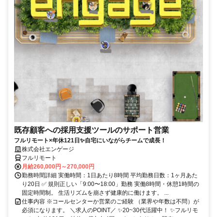
既存顧客への採用支援ツールのサポート営業
フルリモート×年休121日✨自宅にいながらチームで成長！
株式会社エンゲージ
フルリモート
月給260,000円～270,000円
勤務時間詳細 実働時間：1日あたり8時間 平均勤務日数：1ヶ月あた
り20日 ✅ 規則正しい「9:00〜18:00」勤務 実働8時間・休憩1時間の
固定時間制。 生活リズムを崩さず健康的に働けます。 ...
仕事内容 ※コールセンターか営業のご経験 （業界や年数は不問）が
必須になります。 ＼求人のPOINT／ ✨20~30代活躍中！ ✨フルリモ