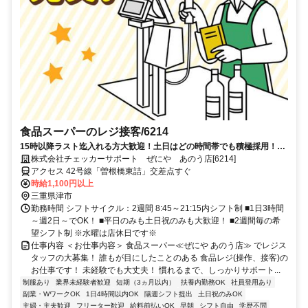
食品スーパーのレジ接客/6214
15時以降ラスト迄入れる方大歓迎！土日はどの時間帯でも積極採用！髪
色やネイル色自由♪ピアスもOK♪
株式会社チェッカーサポート ぜにや あのう店[6214]
アクセス 42号線「曽根橋東詰」交差点すぐ
時給1,100円以上
三重県津市
勤務時間 シフトサイクル：2週間 8:45～21:15内シフト制 ■1日3時間
～週2日～でOK！ ■平日のみも土日祝のみも大歓迎！ ■2週間毎の希
望シフト制 ※水曜は店休日です※
仕事内容 ＜お仕事内容＞ 食品スーパー≪ぜにや あのう店≫ でレジス
タッフの大募集！ 誰もが目にしたことのある 食品レジ(操作、接客)の
お仕事です！ 未経験でも大丈夫！ 慣れるまで、しっかりサポート...
制服あり
業界未経験者歓迎
短期（3ヵ月以内）
扶養内勤務OK
社員登用あり
副業・WワークOK
1日4時間以内OK
隔週シフト提出
土日祝のみOK
主婦・主夫歓迎
フリーター歓迎
給料前払いOK
早朝
シフト自由
学歴不問