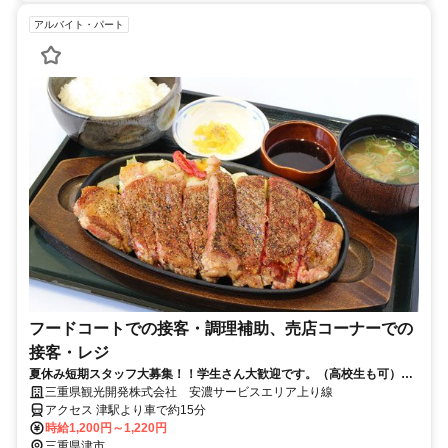
アルバイト・パート
フードコートでの接客・調理補助、売店コーナーでの
接客・レジ
夏休み短期スタッフ大募集！！学生さん大歓迎です。（高校生も可）友
達同士で一緒にきませんか！！
三重県観光開発株式会社 安濃サービスエリア上り線
アクセス 津駅より車で約15分
時給1,200円～1,220円
三重県津市