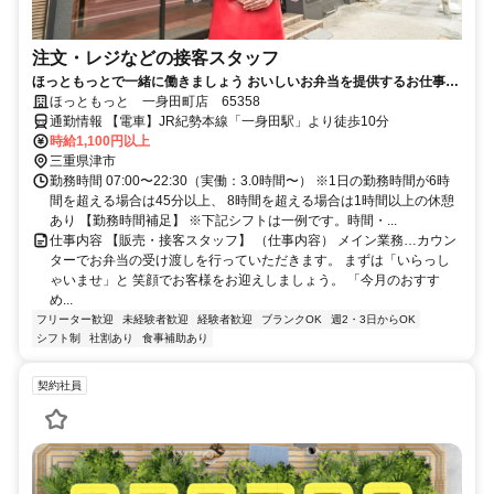
注文・レジなどの接客スタッフ
ほっともっとで一緒に働きましょう おいしいお弁当を提供するお仕事で
す
ほっともっと 一身田町店 65358
通勤情報 【電車】JR紀勢本線「一身田駅」より徒歩10分
時給1,100円以上
三重県津市
勤務時間 07:00〜22:30（実働：3.0時間〜） ※1日の勤務時間が6時
間を超える場合は45分以上、 8時間を超える場合は1時間以上の休憩
あり 【勤務時間補足】 ※下記シフトは一例です。時間・...
仕事内容 【販売・接客スタッフ】 （仕事内容） メイン業務…カウン
ターでお弁当の受け渡しを行っていただきます。 まずは「いらっし
ゃいませ」と 笑顔でお客様をお迎えしましょう。 「今月のおすす
め...
フリーター歓迎
未経験者歓迎
経験者歓迎
ブランクOK
週2・3日からOK
シフト制
社割あり
食事補助あり
契約社員