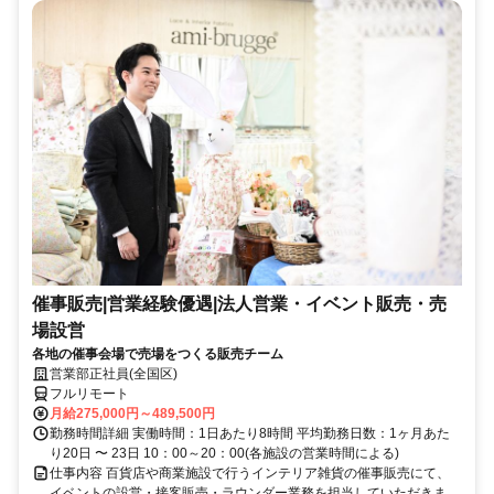
催事販売|営業経験優遇|法人営業・イベント販売・売
場設営
各地の催事会場で売場をつくる販売チーム
営業部正社員(全国区)
フルリモート
月給275,000円～489,500円
勤務時間詳細 実働時間：1日あたり8時間 平均勤務日数：1ヶ月あた
り20日 〜 23日 10：00～20：00(各施設の営業時間による)
仕事内容 百貨店や商業施設で行うインテリア雑貨の催事販売にて、
イベントの設営・接客販売・ラウンダー業務を担当していただきま