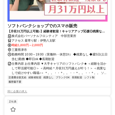
ソフトバンクショップでのスマホ販売
【月収31万円以上可能♪】経験者歓迎！キャリアアップ応援◎残業なし&
フルタイム！即日ok★
株式会社パーソナルフロンティア 中部営業所
アクセス 最寄り駅：伊勢八太駅
時給1,800円～2,000円
三重県津市
勤務時間 10:00～19:00（実働8h・休憩1h） ◆残業なし ◆週5日(土日
含む)勤務 ◆即日ok ◆長期歓迎
仕事内容 お仕事内容 ▼大手キャリアのソフトバンク★ ＜経験を活か
して即活躍可能◎＞ ＜高時給＊月収31万円越えが叶う！＞ ＜残業な
しで続けやすい職場♪＞ ＊。。・・＊。。・・＊。。・・＊。。 ソ...
交通費全額支給
経験者歓迎
残業なし
ブランクOK
長期歓迎
シフト制
履歴書不要
同じ企業の求人
正社員