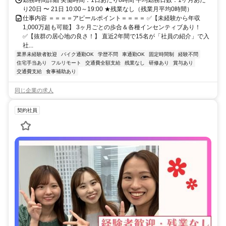
勤務時間詳細 実働時間：1日あたり8時間 平均勤務日数：1ヶ月あた
り20日 〜 21日 10:00～19:00 ★残業なし（残業月平均0時間）
仕事内容 ＝＝＝＝アピールポイント＝＝＝＝ ✅【未経験から年収
1,000万超も可能】 3ヶ月ごとの歩合＆各種インセンティブあり！
✅【抜群の居心地の良さ！】 直近2年間で15名が「社員の紹介」で入
社...
業界未経験者歓迎
バイク通勤OK
学歴不問
車通勤OK
固定時間制
経験不問
住宅手当あり
フルリモート
交通費全額支給
残業なし
研修あり
賞与あり
交通費支給
食事補助あり
同じ企業の求人
契約社員