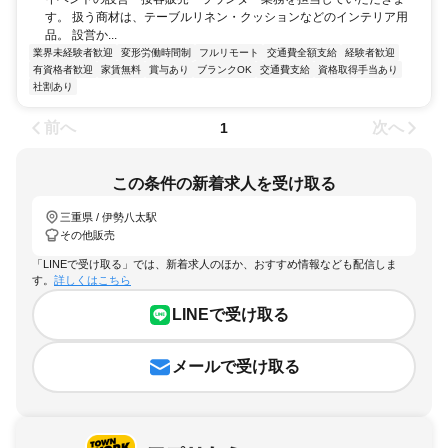
す。 扱う商材は、テーブルリネン・クッションなどのインテリア用
品。 設営か...
業界未経験者歓迎
変形労働時間制
フルリモート
交通費全額支給
経験者歓迎
有資格者歓迎
家賃無料
賞与あり
ブランクOK
交通費支給
資格取得手当あり
社割あり
前へ
次へ
1
この条件の新着求人を受け取る
三重県 / 伊勢八太駅
その他販売
「LINEで受け取る」では、新着求人のほか、おすすめ情報なども配信しま
す。
詳しくはこちら
LINEで受け取る
メールで受け取る