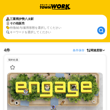
三重県
伊勢八太駅
その他販売
特徴/給与/雇用形態を選択してください
キーワードを選択してください
4件
条件保存
関連度順
契約社員