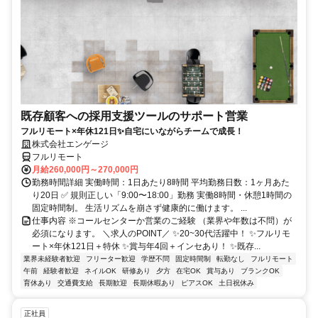
既存顧客への採用支援ツールのサポート営業
フルリモート×年休121日✨自宅にいながらチームで成長！
株式会社エンゲージ
フルリモート
月給260,000円～270,000円
勤務時間詳細 実働時間：1日あたり8時間 平均勤務日数：1ヶ月あた
り20日 ✅ 規則正しい「9:00〜18:00」勤務 実働8時間・休憩1時間の
固定時間制。 生活リズムを崩さず健康的に働けます。 ...
仕事内容 ※コールセンターか営業のご経験 （業界や年数は不問）が
必須になります。 ＼求人のPOINT／ ✨20~30代活躍中！ ✨フルリモ
ート×年休121日＋特休 ✨賞与年4回＋インセあり！ ✨既存...
業界未経験者歓迎
フリーター歓迎
学歴不問
固定時間制
転勤なし
フルリモート
午前
経験者歓迎
ネイルOK
研修あり
夕方
在宅OK
賞与あり
ブランクOK
育休あり
交通費支給
長期歓迎
長期休暇あり
ピアスOK
土日祝休み
正社員