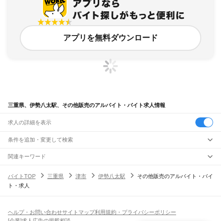
アプリを無料ダウンロード
三重県、伊勢八太駅、その他販売のアルバイト・バイト求人情報
求人の詳細を表示
条件を追加・変更して検索
市区町村を追加・変更
関連キーワード
完全在宅ワーク 全国
シール貼り 在宅
現在地周辺
ガチャガチャ
犬カフェ
三重県
駅を追加・変更
バイトTOP
三重県
津市
伊勢八太駅
その他販売のアルバイト・バイ
三重県
すべて
ト・求人
津市
四日市市
伊勢市
松阪市
桑名市
鈴鹿市
名張市
尾鷲市
亀山市
鳥羽市
熊野市
職種を追加・変更
JR関西本線(名古屋～亀山)
いなべ市
志摩市
伊賀市
桑名郡
員弁郡
三重郡
多気郡
度会郡
北牟婁郡
南牟婁郡
長島駅
桑名駅
朝日駅
富田駅
富田浜駅
四日市駅
南四日市駅
河原田駅
河曲駅
加佐登駅
飲食・フードサービス
特徴を追加・変更
井田川駅
亀山駅
飲食・フードサービス
すべて
ヘルプ・お問い合わせ
サイトマップ
利用規約・プライバシーポリシー
ホールスタッフ
キッチンスタッフ
皿洗い・洗い場
精肉・鮮魚加工
給食調理
人気
[企業]求人広告の掲載相談