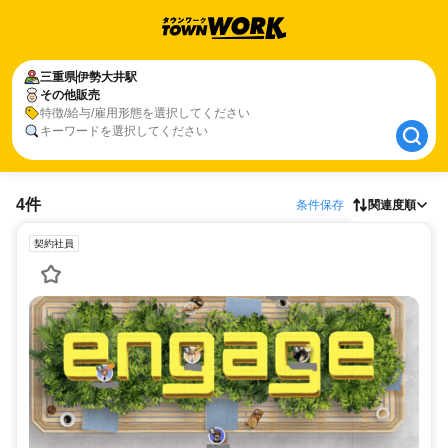
三重県
三重県
伊勢大井駅
伊勢大井駅
その他販売
その他販売
特徴/給与/雇用形態を選択してください
キーワードを選択してください
4件
条件保存
関連度順
契約社員