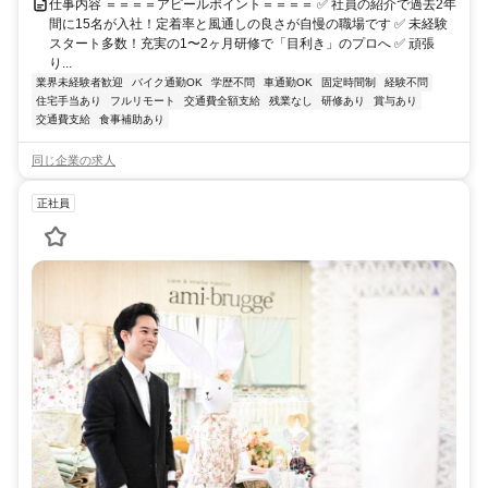
仕事内容 ＝＝＝＝アピールポイント＝＝＝＝ ✅ 社員の紹介で過去2年
間に15名が入社！定着率と風通しの良さが自慢の職場です ✅ 未経験
スタート多数！充実の1〜2ヶ月研修で「目利き」のプロへ ✅ 頑張
り...
業界未経験者歓迎
バイク通勤OK
学歴不問
車通勤OK
固定時間制
経験不問
住宅手当あり
フルリモート
交通費全額支給
残業なし
研修あり
賞与あり
交通費支給
食事補助あり
同じ企業の求人
正社員