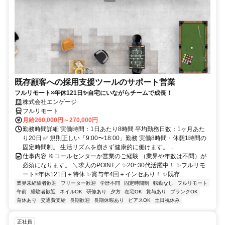
既存顧客への採用支援ツールのサポート営業
フルリモート×年休121日✨自宅にいながらチームで成長！
株式会社エンゲージ
フルリモート
月給260,000円～270,000円
勤務時間詳細 実働時間：1日あたり8時間 平均勤務日数：1ヶ月あた
り20日 ✅ 規則正しい「9:00〜18:00」勤務 実働8時間・休憩1時間の
固定時間制。 生活リズムを崩さず健康的に働けます。 ...
仕事内容 ※コールセンターか営業のご経験 （業界や年数は不問）が
必須になります。 ＼求人のPOINT／ ✨20~30代活躍中！ ✨フルリモ
ート×年休121日＋特休 ✨賞与年4回＋インセあり！ ✨既存...
業界未経験者歓迎
フリーター歓迎
学歴不問
固定時間制
転勤なし
フルリモート
午前
経験者歓迎
ネイルOK
研修あり
夕方
在宅OK
賞与あり
ブランクOK
育休あり
交通費支給
長期歓迎
長期休暇あり
ピアスOK
土日祝休み
正社員