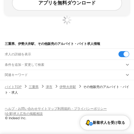
アプリを無料ダウンロード
三重県、伊勢大井駅、その他販売のアルバイト・バイト求人情報
求人の詳細を表示
条件を追加・変更して検索
市区町村を追加・変更
関連キーワード
完全在宅ワーク 全国
シール貼り 在宅
現在地周辺
ガチャガチャ
犬カフェ
三重県
駅を追加・変更
バイトTOP
三重県
津市
伊勢大井駅
その他販売のアルバイト・バイ
三重県
すべて
ト・求人
津市
四日市市
伊勢市
松阪市
桑名市
鈴鹿市
名張市
尾鷲市
亀山市
鳥羽市
熊野市
職種を追加・変更
JR関西本線(名古屋～亀山)
いなべ市
志摩市
伊賀市
桑名郡
員弁郡
三重郡
多気郡
度会郡
北牟婁郡
南牟婁郡
長島駅
桑名駅
朝日駅
富田駅
富田浜駅
四日市駅
南四日市駅
河原田駅
河曲駅
加佐登駅
飲食・フードサービス
特徴を追加・変更
井田川駅
亀山駅
飲食・フードサービス
すべて
ヘルプ・お問い合わせ
サイトマップ
利用規約・プライバシーポリシー
ホールスタッフ
キッチンスタッフ
皿洗い・洗い場
精肉・鮮魚加工
給食調理
人気
[企業]求人広告の掲載相談
JR関西本線(亀山～加茂)
雇用形態を追加・変更
パン屋（ベーカリー）
フードカウンター販売員
バー（BAR）・バーテンダー
日払いOK
高校生歓迎
学生歓迎
深夜の仕事
髪型・髪色自由
ひげOK
ネイルOK
亀山駅
関駅
加太駅
柘植駅
新堂駅
佐那具駅
伊賀上野駅
島ケ原駅
飲食店補助（開店・閉店準備）
飲食店（店長・マネージャー）
新着求人を受け取る
ピアスOK
アルバイト・パート
履歴書不要
オープニングスタッフ
留学生・外国人活躍中
都道府県を変更
営業・販売
JR紀勢本線
勤務期間
正社員
亀山駅
下庄駅
一身田駅
津駅
阿漕駅
高茶屋駅
六軒駅
松阪駅
徳和駅
多気駅
相可駅
営業・販売
すべて
短期
契約社員
単発・1日OK
長期
期間限定（春夏冬休み等）