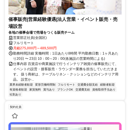
催事販売|営業経験優遇|法人営業・イベント販売・売
場設営
各地の催事会場で売場をつくる販売チーム
営業部正社員(全国区)
フルリモート
月給275,000円～489,500円
勤務時間詳細 実働時間：1日あたり8時間 平均勤務日数：1ヶ月あた
り20日 〜 23日 10：00～20：00(各施設の営業時間による)
仕事内容 百貨店や商業施設で行うインテリア雑貨の催事販売にて、
イベントの設営・接客販売・ラウンダー業務を担当していただきま
す。 扱う商材は、テーブルリネン・クッションなどのインテリア用
品。 設営か...
業界未経験者歓迎
変形労働時間制
フルリモート
交通費全額支給
経験者歓迎
有資格者歓迎
家賃無料
賞与あり
ブランクOK
交通費支給
資格取得手当あり
社割あり
契約社員