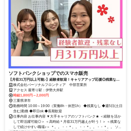
ソフトバンクショップでのスマホ販売
【月収31万円以上可能♪】経験者歓迎！キャリアアップ応援◎残業なし&
フルタイム！即日ok★
株式会社パーソナルフロンティア 中部営業所
アクセス 最寄り駅：伊勢大井駅
時給1,800円～2,000円
三重県津市
勤務時間 10:00～19:00（実働8h・休憩1h） ◆残業なし ◆週5日(土日
含む)勤務 ◆即日ok ◆長期歓迎
仕事内容 お仕事内容 ▼大手キャリアのソフトバンク★ ＜経験を活か
して即活躍可能◎＞ ＜高時給＊月収31万円越えが叶う！＞ ＜残業な
しで続けやすい職場♪＞ ＊。。・・＊。。・・＊。。・・＊。。 ソ...