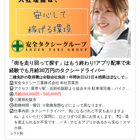
「街を走り回って探す」はもう終わり!アプリ配車で未
経験でも月給30万円のタクシードライバー
二種免許の取得費は全額会社負担！年間休日121日＆残業ほぼなしでプ
ライベートも充実。
安全タクシー三重株式会社 本社営業所
アクセス: 最寄り駅：近鉄松阪駅より徒歩８分 駐車場完備：バイク、
車通勤可能
月給200,000円～500,000円
三重県松阪市
勤務時間・曜日: ※勤務形態などによって異なります。
仕事内容: タクシードライバー、気になるけれど不安もありますよ
ね。よくいただく質問に、ひとつずつ正直にお答えします。 ❓Q：道
を覚えられるか不安です… ✅ A：ナビ＆アプリがあるから安心！スマ
ホ操...
シフト制