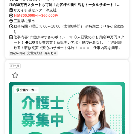
月給30万円スタートも可能！お客様の新生活をトータルサポート！
100％反響営業＊ノルマなし・飛び込みなし・新規テレアポなし！
サカイ引越センター津支社
月給300,000円～360,000円
三重県松阪市
勤務時間・曜日: 8:00～18:00（実働8時間） ※時期により多少変動あ
り
仕事内容: ☆働きやすさのポイント☆ ◇未経験の方も月給30万円スタ
ート！ ◆100％反響営業！新規テレアポ・飛び込みなし！ ◇未経験
歓迎！研修充実で安心のサポート体制！ ＝＝＝ 仕事内容を簡単に...
固定時間制
交通費支給
昇給あり
正社員