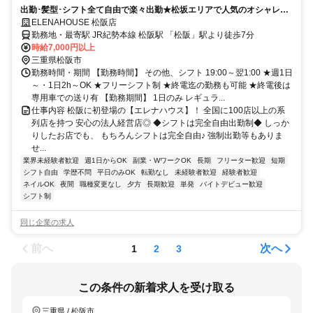
出勤･髪型･シフト全て自由で楽々出勤★松坂エリアで人気のオシャレな
店内は必見！入店特典15万円♪
ELENAHOUSE 松阪店
勤務地・最寄駅 JR紀勢本線 松阪駅 「松阪」駅より徒歩7分
時給7,000円以上
三重県松阪市
勤務時間・期間 【勤務時間】 その他、シフト 19:00～翌1:00 ★週1日
～・1日2h～OK ★フリーシフト制 ★終電迄の勤務も可能 ★終電後は
専用車での送り有 【勤務期間】 1日のみ レギュラ...
仕事内容 松阪に初登場の【エレナハウス】！ 全国に100店以上の系
列店を持つ 安心の法人経営店◎ ◆シフトは完全自由出勤制◆ しっか
りしたお店でも、 もちろんシフトは完全自由♪ 強制出勤等もありま
せ...
業界未経験者歓迎
週1日からOK
副業・WワークOK
長期
フリーター歓迎
短期
シフト自由
学歴不問
平日のみOK
転勤なし
未経験者歓迎
経験者歓迎
ネイルOK
夜間
職種変更なし
夕方
長期歓迎
単発
バイトデビュー歓迎
シフト制
同じ企業の求人
前へ
次へ
1
2
3
この条件の新着求人を受け取る
三重県 / 松阪市