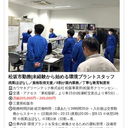
松坂市勤務|未経験から始める環境プラントスタッフ
残業ほぼなし／資格取得支援／8割が屋内業務／丁寧な教育制度有
カワサキグリーンテック株式会社 松阪事業所(松阪市クリーンセンタ
ー)
交通・アクセス 「東松阪駅」より車15分(桂瀬町交差点より車5分) ※
車・バイク通勤OK
月給205,000円～269,000円
三重県松阪市
勤務時間詳細 総労働時間：1週あたり39時間35分 ＜入社後は交替勤
務からスタート＞ (日勤)8:00～20:15 (夜勤)20:00～翌8:15 ※休憩1時
間 ※残業ほぼなし ※3勤1休（日勤→夜...
仕事内容 環境プラントを安全に稼働させるための運転管理・設備管