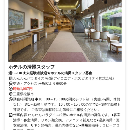
ホテルの清掃スタッフ
週1～OK★未経験者歓迎★ホテルの清掃スタッフ募集
わんわんパラダイス 松阪(アイコニア・ホスピタリティ株式会社)
交通・アクセス 松坂ICより車60分
時給1,087円
三重県松阪市
勤務時間詳細 ◆10：00～15：00の間のシフト制 （実働5時間、休憩
なし） 週1～勤務可能です。 10：00～15：00の間で2～3時間勤務も
可能です。 ご希望は面接時にお気軽にご相談ください。
仕事内容 わんわんパラダイス松阪のホテル内清掃の募集です。●客室
清掃：客室清掃、リネン類交換、アメニティ補充など●温泉清掃：更
衣室清掃、リネン類補充、温泉内整理など●共用部清掃：ロビーフロ