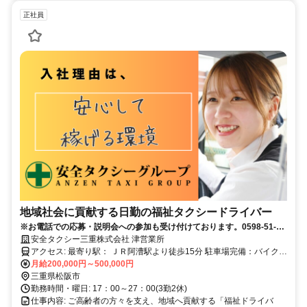
正社員
地域社会に貢献する日勤の福祉タクシードライバー
※お電話での応募・説明会への参加も受け付けております。0598-51-
7115にお電話いただき、窓口に「求人を見て電話しました。」とお伝え
安全タクシー三重株式会社 津営業所
ください。
アクセス: 最寄り駅： ＪＲ阿漕駅より徒歩15分 駐車場完備：バイク、
車通勤可能
月給200,000円～500,000円
三重県松阪市
勤務時間・曜日: 17：00～27：00(3勤2休)
仕事内容: ご高齢者の方々を支え、地域へ貢献する「福祉ドライバ