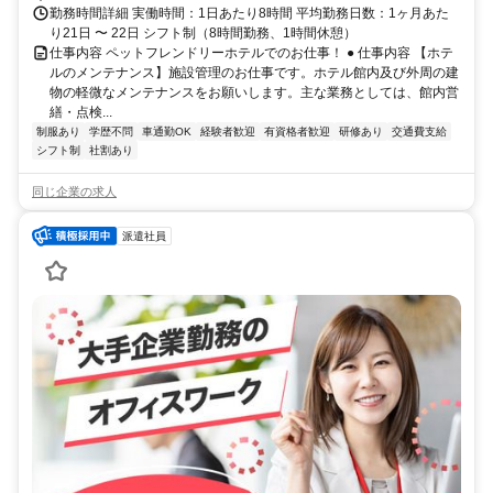
勤務時間詳細 実働時間：1日あたり8時間 平均勤務日数：1ヶ月あた
り21日 〜 22日 シフト制（8時間勤務、1時間休憩）
仕事内容 ペットフレンドリーホテルでのお仕事！ ● 仕事内容 【ホテ
ルのメンテナンス】施設管理のお仕事です。ホテル館内及び外周の建
物の軽微なメンテナンスをお願いします。主な業務としては、館内営
繕・点検...
制服あり
学歴不問
車通勤OK
経験者歓迎
有資格者歓迎
研修あり
交通費支給
シフト制
社割あり
同じ企業の求人
派遣社員