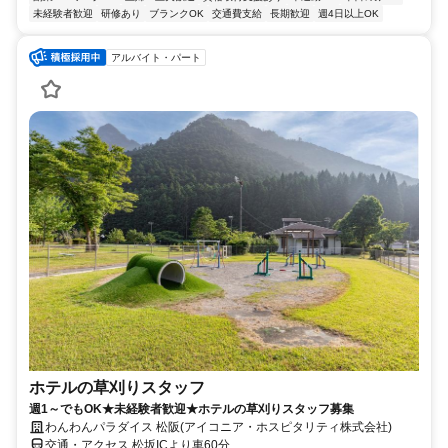
未経験者歓迎
研修あり
ブランクOK
交通費支給
長期歓迎
週4日以上OK
アルバイト・パート
ホテルの草刈りスタッフ
週1～でもOK★未経験者歓迎★ホテルの草刈りスタッフ募集
わんわんパラダイス 松阪(アイコニア・ホスピタリティ株式会社)
交通・アクセス 松坂ICより車60分