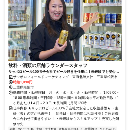
飲料・酒類の店舗ラウンダースタッフ
サッポロビール100％子会社でビール好きを仕事に！未経験でも安心し
て始められる土日休みの店舗営業職！
サッポロフィールドマーケティング 東海北陸支社 三重県松阪市
時給1,090円
三重県松阪市
勤務時間 ・勤務曜日：月・火・水・木・金 ・勤務時間： [1] 09:00～
18:00 勤務時間：平日9時～18時の間の５時間以内 平均勤務日数：1
ヶ月あたり1４日～2０日 ★長時間（月間120時...
仕事内容 ★サッポロビール100％子会社の安定した収益基盤★ ・主
婦（夫）の方が活躍中！ ・勤務日・勤務時間は相談可能！ご家庭都
合に合わせて働きやすい！ ・未経験からスキルアップ！ 充実した研
修や先...
副業・WワークOK
主婦・主夫歓迎
資格取得支援あり
車通勤OK
平日のみOK