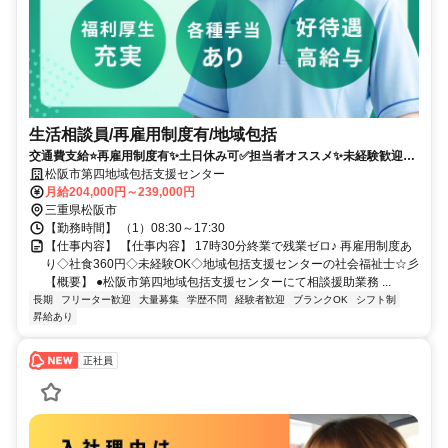
生活相談員/再雇用制度有/地域包括
交通費支給⭐️再雇用制度有✨土日休み可✅️担当者オススメ✨未経験歓迎⭕️
残業なし✨車通勤ＯＫ
松阪市第四地域包括支援センター
月給204,000円～239,000円
三重県松阪市
【勤務時間】 （1）08:30～17:30
【仕事内容】 【仕事内容】 17時30分終業で残業ゼロ♪ 再雇用制度あ
り◇社食360円◇未経験OK◇地域包括支援センターの社会福祉士☆彡
【概要】 ●松阪市第四地域包括支援センターにて相談援助業務 ...
長期
フリーター歓迎
大量募集
学歴不問
経験者歓迎
ブランクOK
シフト制
昇給あり
正社員