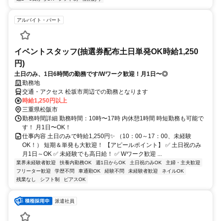
アルバイト・パート
イベントスタッフ(抽選券配布土日単発OK時給1,250
円)
土日のみ、1日6時間の勤務です/Wワーク歓迎！月1日〜◎
勤務地
交通・アクセス 松坂市周辺での勤務となります
時給1,250円以上
三重県松阪市
勤務時間詳細 勤務時間：10時〜17時 内休憩1時間 時短勤務も可能で
す！ 月1日〜OK！
仕事内容 土日のみで時給1,250円✨ （10：00～17：00、未経験
OK！） 短期＆単発も大歓迎！ 【アピールポイント】 ✅ 土日祝のみ
月1日～OK ✅ 未経験でも高日給！ ✅ Wワーク歓迎 ...
業界未経験者歓迎
扶養内勤務OK
週1日からOK
土日祝のみOK
主婦・主夫歓迎
フリーター歓迎
学歴不問
車通勤OK
経験不問
未経験者歓迎
ネイルOK
残業なし
シフト制
ピアスOK
派遣社員