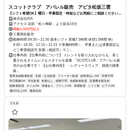
スコットクラブ アパレル販売 アピタ松坂三雲
【シフト希望OK】曜日・早番固定・時短などお気軽にご相談ください！
前払いOK
株式会社iDA
アクセス 近鉄「松ヶ崎駅」より徒歩15分
時給1,500円以上
三重県松阪市
勤務時間 09:30～21:30 基本シフト 実働7.5時間 休憩1.5時間 例）
9:30～18:30、12:15～21:15 ※実働6時間～、早番または遅番固定な
どご希望相談可 長期（相談可）※ご...
仕事内容 【仕事内容について】 トレンドを取り入れながらも、長く
愛されるタイムレスなスタイルを提案 「SCOTCLUB」でアパレル販
売のお仕事です！ 【お仕事内容】 ・レディースウェア、雑貨の接客
販...
業界未経験者歓迎
主婦・主夫歓迎
フリーター歓迎
給料前払いOK
学歴不問
即日勤務OK
学生歓迎
転勤なし
経験不問
未経験者歓迎
交通費全額支給
経験者歓迎
ネイルOK
研修あり
ブランクOK
長期歓迎
シフト制
ピアスOK
週4日以上OK
服装自由
正社員