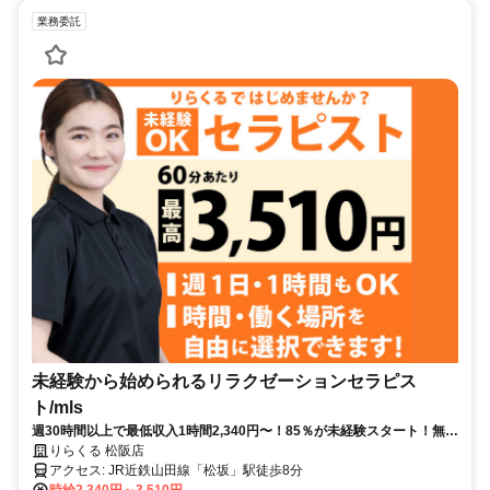
業務委託
未経験から始められるリラクゼーションセラピス
ト/mls
週30時間以上で最低収入1時間2,340円〜！85％が未経験スタート！無料
トレで一生モノの技術を習得✅好きな時間に収入を得られます⏰【三重
りらくる 松阪店
県松阪市宮町】
アクセス: JR近鉄山田線「松坂」駅徒歩8分