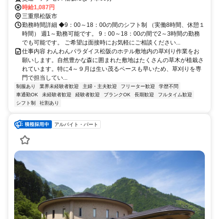
時給1,087円
三重県松阪市
勤務時間詳細 ◆9：00～18：00の間のシフト制 （実働8時間、休憩１
時間） 週1～勤務可能です。 9：00～18：00の間で2～3時間の勤務
でも可能です。 ご希望は面接時にお気軽にご相談ください...
仕事内容 わんわんパラダイス松阪のホテル敷地内の草刈り作業をお
願いします。自然豊かな森に囲まれた敷地はたくさんの草木が植栽さ
れています。特に4～９月は生い茂るペースも早いため、草刈りを専
門で担当してい...
制服あり
業界未経験者歓迎
主婦・主夫歓迎
フリーター歓迎
学歴不問
車通勤OK
未経験者歓迎
経験者歓迎
ブランクOK
長期歓迎
フルタイム歓迎
シフト制
社割あり
アルバイト・パート