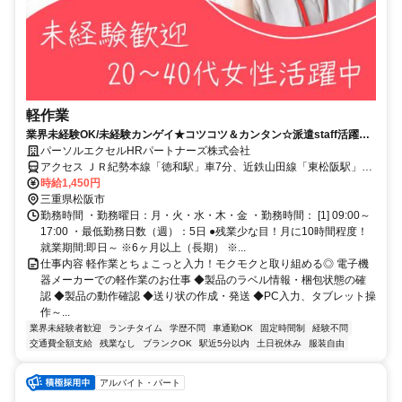
軽作業
業界未経験OK/未経験カンゲイ★コツコツ＆カンタン☆派遣staff活躍中
＠松坂
パーソルエクセルHRパートナーズ株式会社
アクセス ＪＲ紀勢本線「徳和駅」車7分、近鉄山田線「東松阪駅」車
9分
時給1,450円
三重県松阪市
勤務時間 ・勤務曜日：月・火・水・木・金 ・勤務時間： [1] 09:00～
17:00 ・最低勤務日数（週）：5日 ●残業少な目！月に10時間程度！
就業期間:即日～ ※6ヶ月以上（長期） ※...
仕事内容 軽作業とちょこっと入力！モクモクと取り組める◎ 電子機
器メーカーでの軽作業のお仕事 ◆製品のラベル情報・梱包状態の確
認 ◆製品の動作確認 ◆送り状の作成・発送 ◆PC入力、タブレット操
作～...
業界未経験者歓迎
ランチタイム
学歴不問
車通勤OK
固定時間制
経験不問
交通費全額支給
残業なし
ブランクOK
駅近5分以内
土日祝休み
服装自由
アルバイト・パート