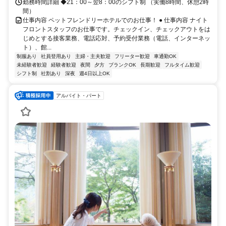
勤務時間詳細 ◆21：00～翌8：00のシフト制 （実働8時間、休憩2時
間）
仕事内容 ペットフレンドリーホテルでのお仕事！ ● 仕事内容 ナイト
フロントスタッフのお仕事です。チェックイン、チェックアウトをは
じめとする接客業務、電話応対、予約受付業務（電話、インターネッ
ト）、館...
制服あり
社員登用あり
主婦・主夫歓迎
フリーター歓迎
車通勤OK
未経験者歓迎
経験者歓迎
夜間
夕方
ブランクOK
長期歓迎
フルタイム歓迎
シフト制
社割あり
深夜
週4日以上OK
アルバイト・パート