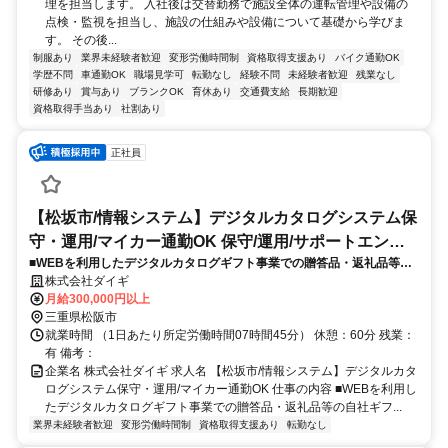
理を担当します。 入社後は交替勤務で施設全体の運転管理や設備の
点検・監視を担当し、施設の仕組みや設備について基礎から学びま
す。 その後...
制服あり
業界未経験者歓迎
変形労働時間制
資格取得支援あり
バイク通勤OK
学歴不問
車通勤OK
職場見学可
転勤なし
経験不問
未経験者歓迎
残業なし
研修あり
賞与あり
ブランクOK
育休あり
交通費支給
長期歓迎
資格取得手当あり
社割あり
正社員
【松坂市/情報システム】デジタルカタログシステム保
守・運用/マイカー通勤OK 保守/運用/サポートエンジ
■WEBを利用したデジタルカタログギフト事業での贈答品・返礼品等の
ニア
自社ギフトカタログ受発注システムの保守運用を含めた社内の情報シス
株式会社ダイギ
テム実務（運用/保守)、及び次期管理責任者として取りまとめもお任せ
月給300,000円以上
します
三重県松阪市
就業時間 （1日あたり所定労働時間07時間45分） 休憩：60分 残業：
有 備考：
企業名 株式会社ダイギ 求人名 【松坂市/情報システム】デジタルカタ
ログシステム保守・運用/マイカー通勤OK 仕事の内容 ■WEBを利用し
たデジタルカタログギフト事業での贈答品・返礼品等の自社ギフ...
業界未経験者歓迎
変形労働時間制
資格取得支援あり
転勤なし