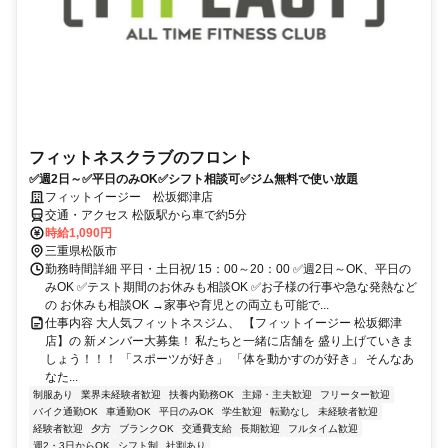
フィットネスクラブのフロント
✅週2日～✅平日のみOK✅シフト相談可✅ジム無料で使い放題
フィットイージー 松坂郷津店
交通・アクセス 松阪駅から車で約5分
時給1,090円
三重県松阪市
勤務時間詳細 平日・土日祝/ 15：00～20：00 ✅週2日～OK、平日の
みOK ✅テスト期間のお休みも相談OK ✅お⼦様の⾏事や急な発熱など
の お休みも相談OK →家事や育児との両⽴も可能で...
仕事内容 大人気フィットネスジム、 【フィットイージー 松坂郷津
店】の 新メンバー大募集！ 私たちと一緒に店舗を 盛り上げていきま
しょう！！！ 「スポーツが好き」 「体を動かすのが好き」 そんなあ
なた...
制服あり
業界未経験者歓迎
扶養内勤務OK
主婦・主夫歓迎
フリーター歓迎
バイク通勤OK
車通勤OK
平日のみOK
学生歓迎
転勤なし
未経験者歓迎
経験者歓迎
夕方
ブランクOK
交通費支給
長期歓迎
フルタイム歓迎
週2・3日からOK
シフト制
社割あり