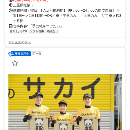
時給2,340円～3,510円
三重県松阪市
勤務時間・曜日: 【入店可能時間】 09：00〜24：00の間で自由！ ※
週1日〜／1日1時間〜OK✅ ※「平日のみ」「土日のみ」も可 ※入店3
ヶ月間...
仕事内容: 「手に職をつけたい」 ...
週1日からOK
シフト自由
昇給あり
同じ企業の求人
正社員