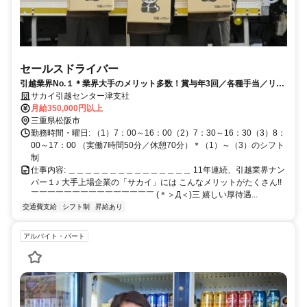
セールスドライバー
引越業界No.１＊業界大手のメリット多数！賞与年3回／各種手当／リフ
レッシュ休暇
サカイ引越センター津支社
月給350,000円以上
三重県松阪市
勤務時間・曜日: （1）7：00～16：00（2）7：30～16：30（3）8：
00～17：00 （実働7時間50分／休憩70分）＊（1）～（3）のシフト
制
仕事内容: ＿＿＿＿＿＿＿＿＿＿＿＿＿＿＿ 11年連続、引越業界ナン
バー１♪ 大手上場企業の「サカイ」には こんなメリットがたくさん!!
￣￣￣￣￣￣￣￣￣￣￣￣￣￣￣ (＊＞Д＜)三 嬉しい厚待遇...
交通費支給
シフト制
昇給あり
アルバイト・パート