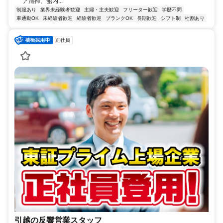
ア清掃、館内...
制服あり
業界未経験者歓迎
主婦・主夫歓迎
フリーター歓迎
学歴不問
車通勤OK
未経験者歓迎
経験者歓迎
ブランクOK
長期歓迎
シフト制
社割あり
正社員
引越の反響営業スタッフ