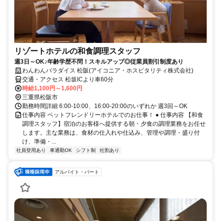
リゾートホテルの和食調理スタッフ
週3日～OK♪年齢学歴不問！スキルアップ◎従業員割引制度あり
わんわんパラダイス 松阪(アイコニア・ホスピタリティ株式会社)
交通・アクセス 松坂ICより車60分
時給1,100円～1,600円
三重県松阪市
勤務時間詳細 6:00-10:00、16:00-20:00のいずれか 週3回～OK
仕事内容 ペットフレンドリーホテルでのお仕事！ ● 仕事内容 【和食
調理スタッフ】宿泊のお客様へ提供する朝・夕食の調理業務をお任せ
します。主な業務は、食材の仕入れや仕込み、管理や調理・盛り付
け、準備・...
社員登用あり
車通勤OK
シフト制
社割あり
アルバイト・パート