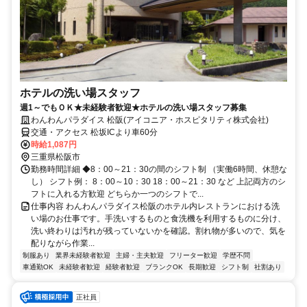
ホテルの洗い場スタッフ
週1～でもＯＫ★未経験者歓迎★ホテルの洗い場スタッフ募集
わんわんパラダイス 松阪(アイコニア・ホスピタリティ株式会社)
交通・アクセス 松坂ICより車60分
時給1,087円
三重県松阪市
勤務時間詳細 ◆8：00～21：30の間のシフト制 （実働6時間、休憩な
し） シフト例： 8：00～10：30 18：00～21：30 など 上記両方のシ
フトに入れる方歓迎 どちらか一つのシフトで...
仕事内容 わんわんパラダイス松阪のホテル内レストランにおける洗
い場のお仕事です。手洗いするものと食洗機を利用するものに分け、
洗い終わりは汚れが残っていないかを確認。割れ物が多いので、気を
配りながら作業...
制服あり
業界未経験者歓迎
主婦・主夫歓迎
フリーター歓迎
学歴不問
車通勤OK
未経験者歓迎
経験者歓迎
ブランクOK
長期歓迎
シフト制
社割あり
正社員