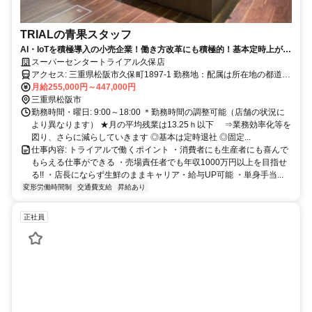
TRIALの青果スタッフ
AI・IoTを積極導入の小売企業！働き方改革にも積極的！基本定時上が
り！
スーパーセンタートライアル久保店
アクセス: 三重県松阪市久保町1897-1 勤務地：配属は所在地の都道府
県 ※初任地は最寄りの店舗又は希望エリアを優先し配属します。 ※
月給255,000円～447,000円
エリア内勤務または全国勤務いずれか希望を選択できます。
三重県松阪市
勤務時間・曜日: 9:00～18:00 ＊勤務時間の調整可能（店舗の状況に
より異なります） ★月の平均残業は13.25ｈ以下 ⇒業務効率化等を
図り、さらに減らしていきます ◎基本は定時退社 ◎固定...
仕事内容: トライアルで働くポイント ・消費者にも生産者にも喜んで
もらえる仕事ができる ・売場責任者でも年収1000万円以上を目指せ
る!! ・店長にならず生鮮のままキャリア・給与UP可能 ・単身手当...
変形労働時間制
交通費支給
昇給あり
正社員