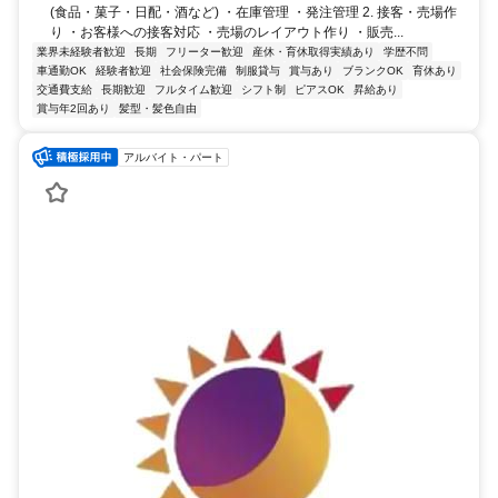
(食品・菓子・日配・酒など) ・在庫管理 ・発注管理 2. 接客・売場作
り ・お客様への接客対応 ・売場のレイアウト作り ・販売...
業界未経験者歓迎
長期
フリーター歓迎
産休・育休取得実績あり
学歴不問
車通勤OK
経験者歓迎
社会保険完備
制服貸与
賞与あり
ブランクOK
育休あり
交通費支給
長期歓迎
フルタイム歓迎
シフト制
ピアスOK
昇給あり
賞与年2回あり
髪型・髪色自由
アルバイト・パート