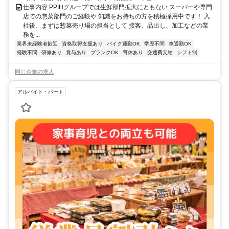
仕事内容 PPIHグループでは生鮮部門拡大にともない スーパーや専門
店での惣菜部門のご経験や 知識をお持ちの方を積極採用中です！ 入
社後、まずは惣菜売り場の担当として 接客、品出し、加工などの業
務を...
業界未経験者歓迎
資格取得支援あり
バイク通勤OK
学歴不問
車通勤OK
経験不問
研修あり
賞与あり
ブランクOK
育休あり
交通費支給
シフト制
同じ企業の求人
アルバイト・パート