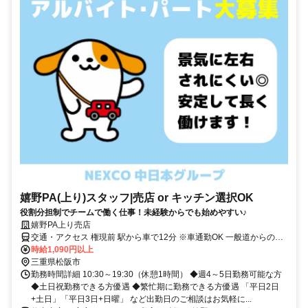
嬉野PA(上り)スタッフ|売店 or キッチン選択OK
役割分担制でチームで働く仕事！未経験からでも始めやすい♪
嬉野PA上り売店
交通・アクセス 権現前 駅から車で12分 ※車通勤OK 一般道からの通
勤
時給1,090円以上
三重県松阪市
勤務時間詳細 10:30～19:30（休憩1時間） ◆週4～5日勤務可能な方
◆土日祝勤務できる方優遇 ◆繁忙期に勤務できる方優遇 「平日2日
+土日」「平日3日+日曜」 など出勤日のご相談はお気軽に...