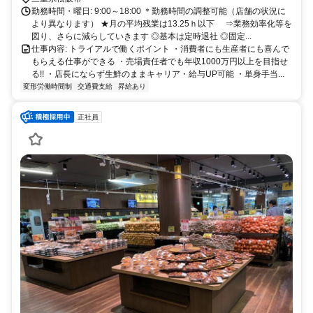
勤務時間・曜日: 9:00～18:00 ＊勤務時間の調整可能（店舗の状況に
より異なります） ★月の平均残業は13.25ｈ以下 ⇒業務効率化等を
図り、さらに減らしていきます ◎基本は定時退社 ◎固定...
仕事内容: トライアルで働くポイント ・消費者にも生産者にも喜んで
もらえる仕事ができる ・売場責任者でも年収1000万円以上を目指せ
る!! ・店長にならず生鮮のままキャリア・給与UP可能 ・単身手当...
変形労働時間制
交通費支給
昇給あり
正社員