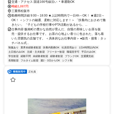
交通・アクセス 国道166号線沿い ＊車通勤OK
時給1,087円
三重県松阪市
勤務時間詳細 9:00～18:00 ★上記時間内で一日4h～OK！ ★週2日～
OK！ ＜シフトの融通、柔軟に対応します！＞ 「扶養内におさめて働
きたい」 「子どもの学校行事やPTA活動があるから、...
仕事内容 飯南町の豊かな自然が育んだ、自慢の美味しいお茶を販
売・提供するお仕事です。 お茶の心地よい香りに包まれた、落ち着
いた雰囲気の店舗です。 ＜具体的なお仕事内容＞ ●販売・接客：タッ
チパネル式...
制服あり
業界未経験者歓迎
扶養内勤務OK
社員登用あり
1日4時間以内OK
土日祝のみOK
主婦・主夫歓迎
フリーター歓迎
職場見学可
平日のみOK
学生歓迎
経験不問
未経験者歓迎
経験者歓迎
ブランクOK
交通費支給
長期歓迎
フルタイム歓迎
週2・3日からOK
シフト制
正社員