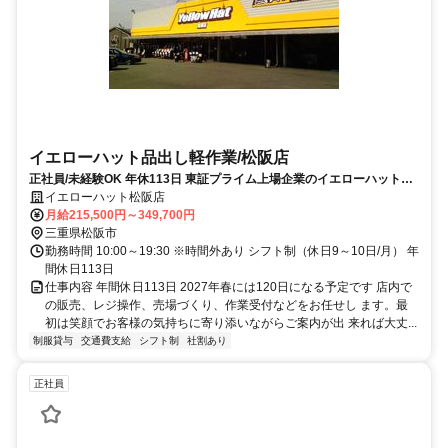
イエローハット品出し軽作業/松阪店
正社員/未経験OK 年休113日 東証プライム上場企業のイエローハットで
カーライフ提案 安定した環境と充実の待遇／店舗総合職
イエローハット松阪店
月給215,500円～349,700円
三重県松阪市
勤務時間 10:00～19:30 ※時間外あり シフト制（休日9～10日/月） 年
間休日113日
仕事内容 年間休日113日 2027年春には120日になる予定です 店内で
の販売、レジ操作、売場づくり、作業受付などをお任せし ます。最
初は笑顔でお客様の気持ちに寄り添いながらご案内が出 来れば大丈...
制服貸与
交通費支給
シフト制
社割あり
正社員