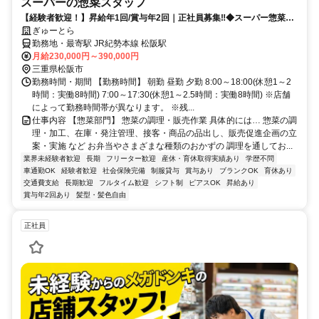
スーパーの惣菜スタッフ
【経験者歓迎！】昇給年1回/賞与年2回｜正社員募集‼◆スーパー惣菜ス
タッフ《三重県》
ぎゅーとら
勤務地・最寄駅 JR紀勢本線 松阪駅
月給230,000円～390,000円
三重県松阪市
勤務時間・期間 【勤務時間】 朝勤 昼勤 夕勤 8:00～18:00(休憩1～2
時間：実働8時間) 7:00～17:30(休憩1～2.5時間：実働8時間) ※店舗
によって勤務時間帯が異なります。 ※残...
仕事内容 【惣菜部門】 惣菜の調理・販売作業 具体的には… 惣菜の調
理・加工、在庫・発注管理、接客・商品の品出し、販売促進企画の立
案・実施 など お弁当やさまざまな種類のおかずの 調理を通してお...
業界未経験者歓迎
長期
フリーター歓迎
産休・育休取得実績あり
学歴不問
車通勤OK
経験者歓迎
社会保険完備
制服貸与
賞与あり
ブランクOK
育休あり
交通費支給
長期歓迎
フルタイム歓迎
シフト制
ピアスOK
昇給あり
賞与年2回あり
髪型・髪色自由
正社員