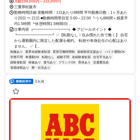
月給198,000円～215,000円
三重県松阪市
勤務時間詳細 実働時間：1日あたり8時間 平均勤務日数：1ヶ月あた
り20日 〜 21日 ■勤務時間帯目安 5:00～22:00 ┗うち8時間＋残業平
均1.5時間 ┗休憩時間1.5時間/日 ...
仕事内容 ┏━━━━━━━━━┓ ◆ アピールポイント ◆
┗━━━━━━━━━┛ ✅【転勤なし！住み慣れた街で働く】 自宅
から通勤圏内に限定した配属を確約。 転校や単身赴任の心配はあり
ません。 ✅【...
制服あり
業界未経験者歓迎
変形労働時間制
資格取得支援あり
バイク通勤OK
学歴不問
車通勤OK
転勤なし
経験不問
未経験者歓迎
住宅手当あり
経験者歓迎
研修あり
賞与あり
ブランクOK
育休あり
交通費支給
長期休暇あり
寮・社宅あり
正社員