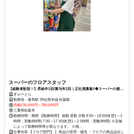
スーパーのフロアスタッフ
【経験者歓迎！】昇給年1回/賞与年2回｜正社員募集‼◆スーパーの接
客・売場作り《三重県》
ぎゅーとら
勤務地・最寄駅 JR紀勢本線 松阪駅
月給230,000円～390,000円
三重県松阪市
勤務時間・期間 【勤務時間】 朝勤 昼勤 夕勤 8:00～18:00(休憩1～2
時間：実働8時間) 7:00～17:30(休憩1～2.5時間：実働8時間) ※店舗
によって勤務時間帯が異なります。 ※残...
仕事内容 【フロア部門】 1. 商品の管理・補充 ・フロアの商品品出し