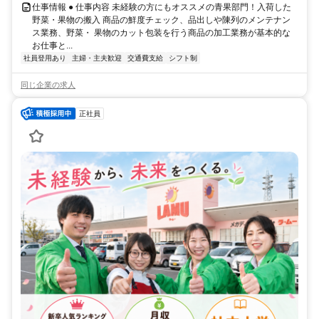
仕事情報 ● 仕事内容 未経験の方にもオススメの青果部門！入荷した
野菜・果物の搬入 商品の鮮度チェック、品出しや陳列のメンテナン
ス業務、野菜・ 果物のカット包装を行う商品の加工業務が基本的な
お仕事と...
社員登用あり
主婦・主夫歓迎
交通費支給
シフト制
同じ企業の求人
正社員