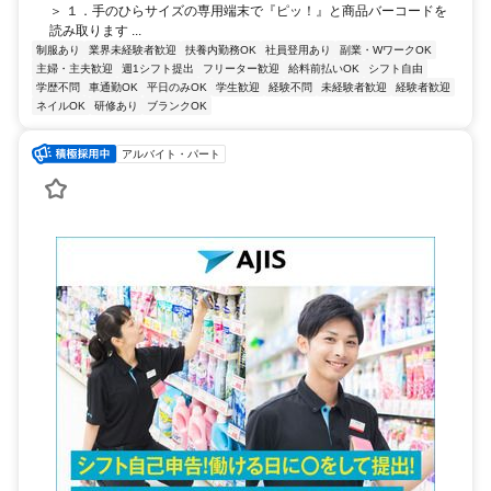
＞ １．手のひらサイズの専用端末で『ピッ！』と商品バーコードを
読み取ります ...
制服あり
業界未経験者歓迎
扶養内勤務OK
社員登用あり
副業・WワークOK
主婦・主夫歓迎
週1シフト提出
フリーター歓迎
給料前払いOK
シフト自由
学歴不問
車通勤OK
平日のみOK
学生歓迎
経験不問
未経験者歓迎
経験者歓迎
ネイルOK
研修あり
ブランクOK
アルバイト・パート