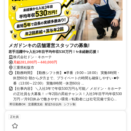
メガドンキの店舗運営スタッフの募集!
若手活躍中✨入社3年目平均年収530万円！✨未経験応援！
株式会社ドン・キホーテ
月給281,000円～440,000円
三重県松阪市
【勤務時間】 【勤務シフト例】 ■早番（9:00～18:00） 実働8時間・
休憩60分 朝から夕方まで、プライベートの時間も確保しやすい ■中
番（13:00～22:00） 実働8時間・休憩60分 ...
【仕事内容】 ＼入社3年で年収530万円も可能／ メガドン・キホーテ
の正社員を大募集！ ✅年2回の昇給チャンス！入社3年目平均年収530
万円 ✅月9日休みで働きやすい環境 ✅転勤者には社宅完備で安心...
即日勤務OK
交通費支給
駅近5分以内
シフト制
正社員