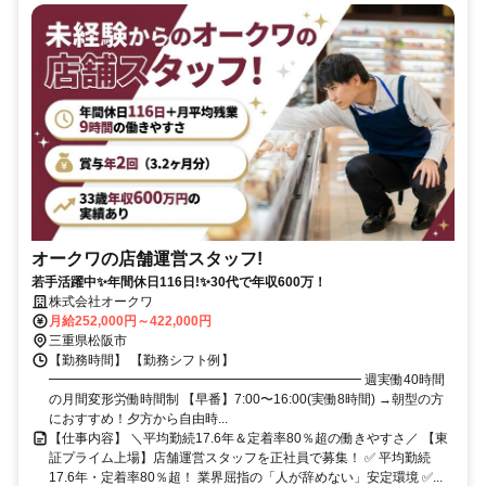
オークワの店舗運営スタッフ!
若手活躍中✨年間休日116日!✨30代で年収600万！
株式会社オークワ
月給252,000円～422,000円
三重県松阪市
【勤務時間】 【勤務シフト例】
━━━━━━━━━━━━━━━━━━━━━━━━ 週実働40時間
の月間変形労働時間制 【早番】7:00〜16:00(実働8時間) →朝型の方
におすすめ！夕方から自由時...
【仕事内容】 ＼平均勤続17.6年＆定着率80％超の働きやすさ／ 【東
証プライム上場】店舗運営スタッフを正社員で募集！ ✅ 平均勤続
17.6年・定着率80％超！ 業界屈指の「人が辞めない」安定環境 ✅...