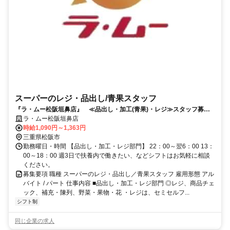
スーパーのレジ・品出し/青果スタッフ
『ラ・ムー松阪垣鼻店』 ≪品出し・加工(青果)・レジ≫スタッフ募集
中
ラ・ムー松阪垣鼻店
時給1,090円～1,363円
三重県松阪市
勤務曜日・時間 【品出し・加工・レジ部門】 22：00～翌6：00 13：
00～18：00 週3日で扶養内で働きたい、などシフトはお気軽に相談
ください。
募集要項 職種 スーパーのレジ・品出し／青果スタッフ 雇用形態 アル
バイト / パート 仕事内容 ■品出し・加工・レジ部門 ◎レジ、商品チェ
ック、補充・陳列、野菜・果物・花 ・レジは、セミセルフ...
シフト制
同じ企業の求人