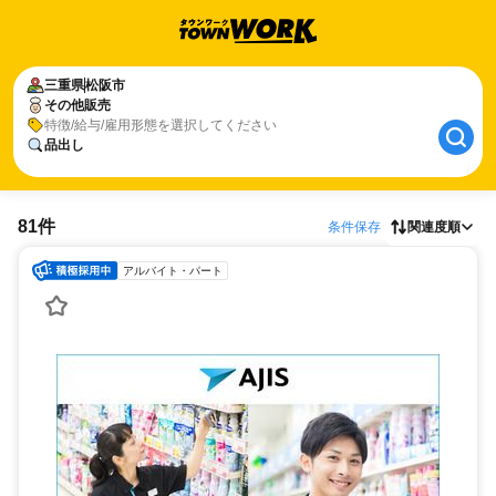
三重県
松阪市
その他販売
特徴/給与/雇用形態を選択してください
品出し
81件
条件保存
関連度順
アルバイト・パート