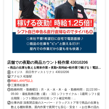
店舗での夜勤の商品カウント軽作業 43010206
＜商品の在庫を数える簡単作業＞夜勤×高時給×軽作業で稼げる！電話面
接で来社＆履歴書不要！
エイジス 四日市ディストリクト 43010206
アクセス 松阪駅
時給1,400円以上
三重県松阪市
勤務時間 ・勤務曜日：月・火・水・木・金 ・勤務時間： [1] 22:00～
05:00 ・最低勤務日数（週）：3日 シフトサイクル：1週間 シフト提
出期限：シフト開始の30日前 シフト確定時期：...
仕事内容 深夜閉店後のスーパー・ドラッグストア等で商品の在庫を
数える棚卸業務。屋内作業で夜間でも安心・安全！ ＜お仕事の流れ