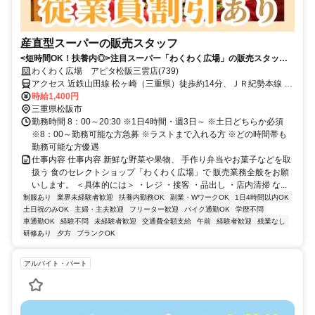
産直型スーパーの販売スタッフ
<短時間OK！扶養内◎>注目スーパー「わくわく広場」の販売スタッ
フ！未経験歓迎！ブランクOK/主婦（主夫）活躍中
わくわく広場 アピタ松阪三雲店(739)
アクセス 近鉄山田線 松ヶ崎（三重県）徒歩約14分、ＪＲ紀勢本線 六
軒（三重県）徒歩約28分、ＪＲ名松線 上ノ庄徒歩約29分
時給1,400円
三重県松阪市
勤務時間 8：00～20:30 ※1日4時間・週3日～ ※土日どちらか必須
※8：00～勤務可能な方急募 ※ラストまで入れる方 ※どの時間帯も
勤務可能な方優遇
仕事内容 仕事内容 新鮮な野菜や果物、 手作り弁当やお菓子などを取
扱う 食のセレクトショップ「わくわく広場」で 販売業務全般をお願
いします。 ＜具体的には＞ ・レジ ・接客 ・品出し ・店内清掃 な...
制服あり
業界未経験者歓迎
扶養内勤務OK
副業・WワークOK
1日4時間以内OK
土日祝のみOK
主婦・主夫歓迎
フリーター歓迎
バイク通勤OK
学歴不問
車通勤OK
経験不問
未経験者歓迎
交通費全額支給
午前
経験者歓迎
残業なし
研修あり
夕方
ブランクOK
アルバイト・パート