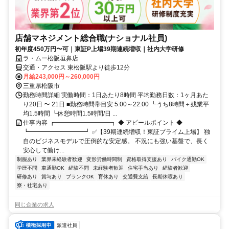
店舗マネジメント総合職(ナショナル社員)
初年度450万円〜可｜東証P上場39期連続増収｜社内大学研修
ラ・ムー松阪垣鼻店
交通・アクセス 東松阪駅より徒歩12分
月給243,000円～260,000円
三重県松阪市
勤務時間詳細 実働時間：1日あたり8時間 平均勤務日数：1ヶ月あた
り20日 〜 21日 ■勤務時間帯目安 5:00～22:00 ┗うち8時間＋残業平
均1.5時間 ┗休憩時間1.5時間/日 ...
仕事内容 ┏━━━━━━━━━┓ ◆ アピールポイント ◆
┗━━━━━━━━━┛ ✅【39期連続増収！東証プライム上場】 独
自のビジネスモデルで圧倒的な安定感。 不況にも強い基盤で、長く
安心して働け...
制服あり
業界未経験者歓迎
変形労働時間制
資格取得支援あり
バイク通勤OK
学歴不問
車通勤OK
経験不問
未経験者歓迎
住宅手当あり
経験者歓迎
研修あり
賞与あり
ブランクOK
育休あり
交通費支給
長期休暇あり
寮・社宅あり
同じ企業の求人
派遣社員