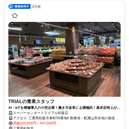
正社員
TRIALの青果スタッフ
AI・IoTを積極導入の小売企業！働き方改革にも積極的！基本定時上が
り！
スーパーセンタートライアル松阪店
アクセス: 三重県松阪市東町59番地6 勤務地：配属は所在地の都道府
県 ※初任地は最寄りの店舗又は希望エリアを優先し配属します。 ※
月給255,000円～447,000円
エリア内勤務または全国勤務いずれか希望を選択できます。
三重県松阪市