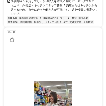
仕事内容 ＼安定してしっかり収⼊を確保／ 嬉野パーキングエリア
（上り）の 売店・キッチンスタッフ募集︕ 売店またはキッチンから
選べるため、 ⾃分に合った働き⽅が可能です。 週4〜5⽇の安定シフ
トで ⽉...
制服あり
業界未経験者歓迎
1日4時間以内OK
フリーター歓迎
学歴不問
車通勤OK
固定時間制
転勤なし
月1シフト提出
夕方
交通費支給
長期歓迎
正社員