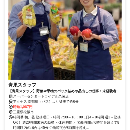
青果スタッフ
【青果スタッフ】野菜や果物のパック詰めや品出しの仕事！未経験者大
歓迎！
スーパーセンタートライアル久保店
アクセス 南郊町（バス）より徒歩で約6分
時給1,087円
三重県松阪市
時間帯 朝、昼 勤務曜日・時間 7:00～16：00 1日4～8時間 週2～勤務
OK！ 週20時間未満の勤務 ＜休憩時間＞ 労働時間が6時間を超えて8
時間以内の場合は45分 労働時間が8時間を超え...