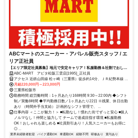
ABCマートのスニーカー・アパレル販売スタッフ / エ
リア正社員
【エリア限定社員募集】地元で安定キャリア！私服勤務＆社割でおしゃ
れも楽しめる接客のお仕事♪
ABC-MART アピタ松阪三雲店[1995]_正社員
アクセス 近鉄山田線 松ヶ崎（三重県）徒歩約14分、ＪＲ紀勢本線 六
軒（三重県）徒歩約28分、ＪＲ名松線 上ノ庄徒歩約29分
月給220,000円～223,000円
三重県松阪市
勤務時間 総労働時間：1ヶ月あたり168時間 9:30～22:00内 ◆シフト
制／実働8時間 ◆平均勤務日数／1ヶ月あたり22日 ※残業、休日出勤
あり （時間外手当支給） 計画的なシフト管理で、 ...
仕事内容 ＜ここが魅力！＞ ■転勤なし！慣れた街でずっと安心 ■個人
ノルマなし！仲間と協力して チームで達成目指す環境 ■私服勤務
OK！おしゃれも楽しめる ■社員割引あり！人気スニーカーもお得に
◎ ...
業界未経験者歓迎
バイク通勤OK
車通勤OK
経験不問
研修あり
賞与あり