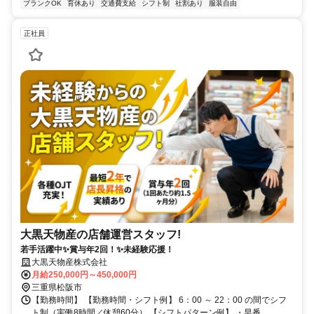
ブランクOK
育休あり
交通費支給
シフト制
社割あり
服装自由
正社員
大黒天物産の店舗運営スタッフ!
若手活躍中✨賞与年2回！✨未経験応援！
大黒天物産株式会社
月給250,000円～450,000円
三重県松阪市
【勤務時間】 【勤務時間・シフト例】 6：00 ～ 22：00 の間でシフ
ト制（実働8時間／休憩60分） 【シフトパターン例】 ・早番