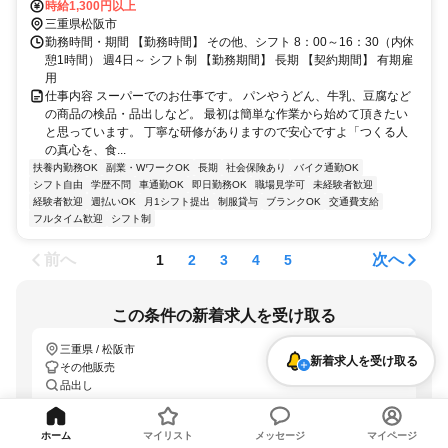
料駐車場あり)
時給1,300円以上
三重県松阪市
勤務時間・期間 【勤務時間】 その他、シフト 8：00～16：30（内休
憩1時間） 週4日～ シフト制 【勤務期間】 長期 【契約期間】 有期雇
用
仕事内容 スーパーでのお仕事です。 パンやうどん、牛乳、豆腐など
の商品の検品・品出しなど。 最初は簡単な作業から始めて頂きたい
と思っています。 丁寧な研修がありますので安心ですよ「つくる人
の真心を、食...
扶養内勤務OK
副業・WワークOK
長期
社会保険あり
バイク通勤OK
シフト自由
学歴不問
車通勤OK
即日勤務OK
職場見学可
未経験者歓迎
経験者歓迎
週払いOK
月1シフト提出
制服貸与
ブランクOK
交通費支給
フルタイム歓迎
シフト制
前へ
次へ
1
2
3
4
5
この条件の新着求人を受け取る
三重県 / 松阪市
新着求人を受け取る
その他販売
品出し
「LINEで受け取る」では、新着求人のほか、おすすめ情報なども配信しま
す。
詳しくはこちら
ホーム
マイリスト
メッセージ
マイページ