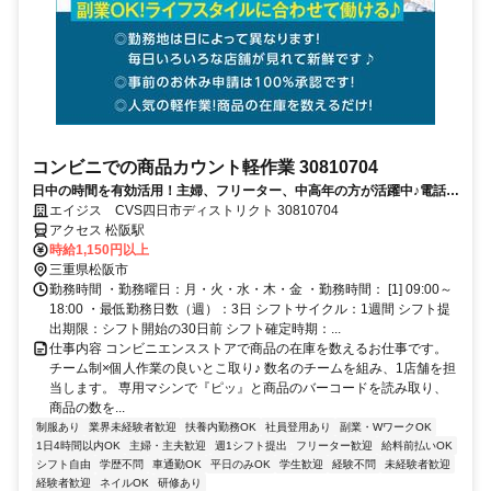
コンビニでの商品カウント軽作業 30810704
日中の時間を有効活用！主婦、フリーター、中高年の方が活躍中♪電話面
接で合否決定！応募時は履歴書不要！
エイジス CVS四日市ディストリクト 30810704
アクセス 松阪駅
時給1,150円以上
三重県松阪市
勤務時間 ・勤務曜日：月・火・水・木・金 ・勤務時間： [1] 09:00～
18:00 ・最低勤務日数（週）：3日 シフトサイクル：1週間 シフト提
出期限：シフト開始の30日前 シフト確定時期：...
仕事内容 コンビニエンスストアで商品の在庫を数えるお仕事です。
チーム制×個人作業の良いとこ取り♪ 数名のチームを組み、1店舗を担
当します。 専用マシンで『ピッ』と商品のバーコードを読み取り、
商品の数を...
制服あり
業界未経験者歓迎
扶養内勤務OK
社員登用あり
副業・WワークOK
1日4時間以内OK
主婦・主夫歓迎
週1シフト提出
フリーター歓迎
給料前払いOK
シフト自由
学歴不問
車通勤OK
平日のみOK
学生歓迎
経験不問
未経験者歓迎
経験者歓迎
ネイルOK
研修あり