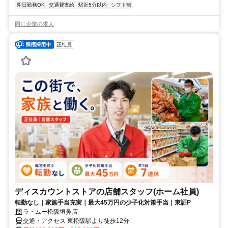
即日勤務OK
交通費支給
駅近5分以内
シフト制
同じ企業の求人
正社員
ディスカウントストアの店舗スタッフ(ホーム社員)
転勤なし｜家族手当充実｜最大45万円の少子化対策手当｜東証P
ラ・ムー松阪垣鼻店
交通・アクセス 東松阪駅より徒歩12分