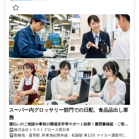
スーパー内グロッサリー部門での日配、食品品出し業
務
週払いのご相談や事前の職場見学等サポート抜群！履歴書確認・ご登録
もお電話のみで完結できます/25-4008S
株式会社トラストグロース西日本
勤務地・最寄駅 JR東海紀勢本線：松阪駅 車12分 マイカー通勤可(無