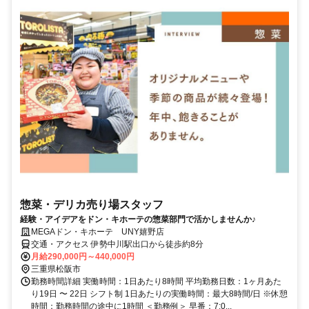
惣菜・デリカ売り場スタッフ
経験・アイデアをドン・キホーテの惣菜部門で活かしませんか♪
MEGAドン・キホーテ UNY嬉野店
交通・アクセス 伊勢中川駅出口から徒歩約8分
月給290,000円～440,000円
三重県松阪市
勤務時間詳細 実働時間：1日あたり8時間 平均勤務日数：1ヶ月あた
り19日 〜 22日 シフト制 1日あたりの実働時間：最大8時間/日 ※休憩
時間：勤務時間の途中に1時間 ＜勤務例＞ 早番：7:0...