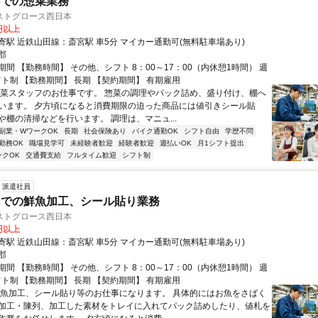
内での惣菜業務
ストグロース西日本
0円以上
寄駅 近鉄山田線：斎宮駅 車5分 マイカー通勤可(無料駐車場あり)
郡
間 【勤務時間】 その他、シフト 8：00～17：00（内休憩1時間） 週
フト制 【勤務期間】 長期 【契約期間】 有期雇用
惣菜スタッフのお仕事です。 惣菜の調理やパック詰め、盛り付け、棚へ
います。 夕方頃になると消費期限の迫った商品には値引きシール貼
や棚の清掃などを行います。 調理は、マニュ...
副業・WワークOK
長期
社会保険あり
バイク通勤OK
シフト自由
学歴不問
勤務OK
職場見学可
未経験者歓迎
経験者歓迎
週払いOK
月1シフト提出
ンクOK
交通費支給
フルタイム歓迎
シフト制
派遣社員
内での鮮魚加工、シール貼り業務
ストグロース西日本
0円以上
寄駅 近鉄山田線：斎宮駅 車5分 マイカー通勤可(無料駐車場あり)
郡
間 【勤務時間】 その他、シフト 8：00～17：00（内休憩1時間） 週
フト制 【勤務期間】 長期 【契約期間】 有期雇用
鮮魚加工、シール貼り等のお仕事になります。 具体的にはお魚をさばく
加工・陳列、加工した素材をトレイに入れてパック詰めしたり、値札を