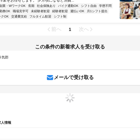
作業をお任せします。 夕方頃になると消費...
副業・WワークOK
長期
社会保険あり
バイク通勤OK
シフト自由
学歴不問
勤務OK
職場見学可
未経験者歓迎
経験者歓迎
週払いOK
月1シフト提出
ンクOK
交通費支給
フルタイム歓迎
シフト制
前へ
次へ
1
この条件の新着求人を受け取る
 多気郡
メールで受け取る
求人情報