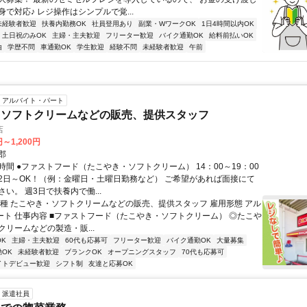
で対応♪ レジ操作はシンプルで覚...
未経験者歓迎
扶養内勤務OK
社員登用あり
副業・WワークOK
1日4時間以内OK
土日祝のみOK
主婦・主夫歓迎
フリーター歓迎
バイク通勤OK
給料前払いOK
由
学歴不問
車通勤OK
学生歓迎
経験不問
未経験者歓迎
午前
アルバイト・パート
・ソフトクリームなどの販売、提供スタッフ
店
円～1,200円
郡
間 ●ファストフード（たこやき・ソフトクリーム） 14：00～19：00
2日～OK！（例：金曜日・土曜日勤務など） ご希望があれば面接にて
い。 週3日で扶養内で働...
職種 たこやき・ソフトクリームなどの販売、提供スタッフ 雇用形態 アル
 パート 仕事内容 ■ファストフード（たこやき・ソフトクリーム） ◎たこや
クリームなどの製造・販...
K
主婦・主夫歓迎
60代も応募可
フリーター歓迎
バイク通勤OK
大量募集
OK
未経験者歓迎
ブランクOK
オープニングスタッフ
70代も応募可
イトデビュー歓迎
シフト制
友達と応募OK
派遣社員