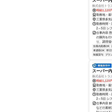
スーパー
株式会社トラ
時給1,12
勤務地・最
三重県多気
勤務時間・期
2～5日 シ
仕事内容 
の陳列を行
り、調理場
扶養内勤務OK
車通勤OK
即日
制服貸与
ブラ
スーパー
株式会社トラ
時給1,12
勤務地・最
三重県多気
勤務時間・期
2～5日 シ
仕事内容 
などの素材