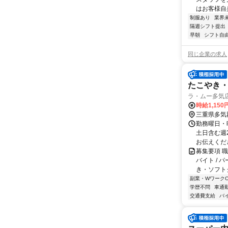
はお客様自身
制服あり
業界
隔週シフト提出
早朝
シフト自
同じ企業の求人
たこやき
ラ・ムー多気
時給1,150
三重県多気
勤務曜日・時
土日含む週
お伝えくださ
募集要項 
バイト /
き・ソフト
副業・WワークO
学歴不問
車通勤
交通費支給
バ