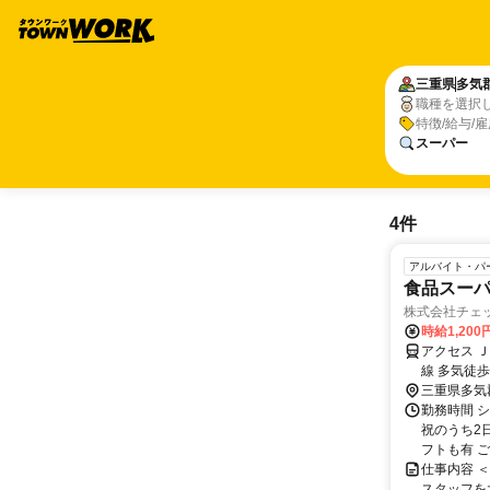
三重県
多気
職種を選択
特徴/給与/
スーパー
4件
アルバイト・パ
食品スーパー
株式会社チェッ
時給1,20
アクセス 
線 多気徒歩
三重県多気
勤務時間 シ
祝のうち2
フトも有 ご
仕事内容 
スタッフを