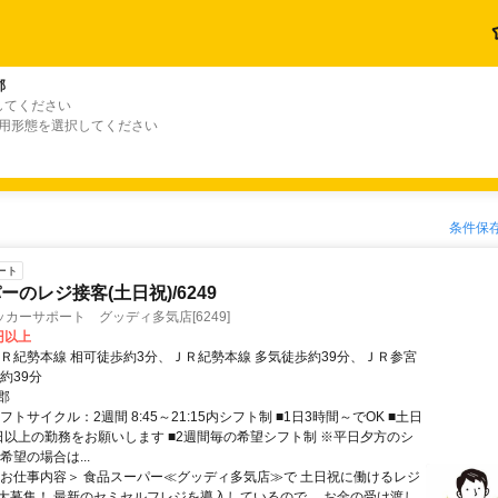
郡
してください
雇用形態を選択してください
条件保
ート
のレジ接客(土日祝)/6249
カーサポート グッディ多気店[6249]
0円以上
ＪＲ紀勢本線 相可徒歩約3分、ＪＲ紀勢本線 多気徒歩約39分、ＪＲ参宮
約39分
郡
フトサイクル：2週間 8:45～21:15内シフト制 ■1日3時間～でOK ■土日
日以上の勤務をお願いします ■2週間毎の希望シフト制 ※平日夕方のシ
希望の場合は...
＜お仕事内容＞ 食品スーパー≪グッディ多気店≫で 土日祝に働けるレジ
大募集！ 最新のセミセルフレジを導入しているので、 お金の受け渡し