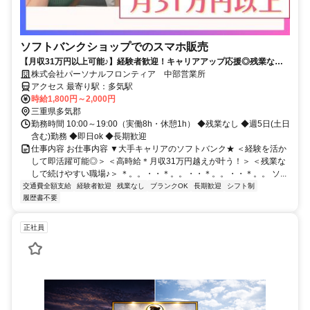
ソフトバンクショップでのスマホ販売
【月収31万円以上可能♪】経験者歓迎！キャリアアップ応援◎残業なし&
フルタイム！即日ok★
株式会社パーソナルフロンティア 中部営業所
アクセス 最寄り駅：多気駅
時給1,800円～2,000円
三重県多気郡
勤務時間 10:00～19:00（実働8h・休憩1h） ◆残業なし ◆週5日(土日
含む)勤務 ◆即日ok ◆長期歓迎
仕事内容 お仕事内容 ▼大手キャリアのソフトバンク★ ＜経験を活か
して即活躍可能◎＞ ＜高時給＊月収31万円越えが叶う！＞ ＜残業な
しで続けやすい職場♪＞ ＊。。・・＊。。・・＊。。・・＊。。 ソ...
交通費全額支給
経験者歓迎
残業なし
ブランクOK
長期歓迎
シフト制
履歴書不要
正社員