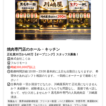
焼肉専門店のホール・キッチン
正社員30万から60万【オープニング】スタッフ大募集！
株式会社こぐみ
フルリモート
時給300,000円以上
勤務時間詳細 10:00～23:00 基本的に土日も出勤日となりますが、 希
望休があればシフト相談のります。 ⇒気軽にオーナーまで連絡くだ
さい！
仕事内容 一宮か清須でどなたか、川嶋屋系列で 正社員になりません
か？ 未経験や、経験者ほんとどちらでも問題なし、 面接で色々話し
合って、ぜひ入社しませんか？ 黒毛和牛専門の人気焼肉店 「川嶋屋
清須...
制服あり
業界未経験者歓迎
フリーター歓迎
バイク通勤OK
学歴不問
車通勤OK
職場見学可
経験不問
フルリモート
経験者歓迎
賞与あり
ブランクOK