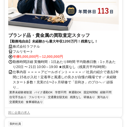
ブランド品・貴金属の買取査定スタッフ
【勤務地自由】未経験から最大年収1200万円！残業なし！
株式会社ラフテル
フルリモート
年俸5,000,000円～12,000,000円
勤務時間詳細 実働時間：1日あたり8時間 平均勤務日数：1ヶ月あた
り20日 〜 21日 10:00～19:00 ★残業なし（残業月平均0時間）
仕事内容 ＝＝＝＝アピールポイント＝＝＝＝ ✅ 社員の紹介で過去2年
間に15名が入社！定着率と風通しの良さが自慢の職場です ✅ 未経験
スタート多数！充実の1〜2ヶ月研修で「目利き」のプロへ ✅ 頑張
り...
業界未経験者歓迎
バイク通勤OK
学歴不問
車通勤OK
固定時間制
経験不問
住宅手当あり
フルリモート
交通費全額支給
残業なし
研修あり
賞与あり
交通費支給
食事補助あり
同じ企業の求人
契約社員