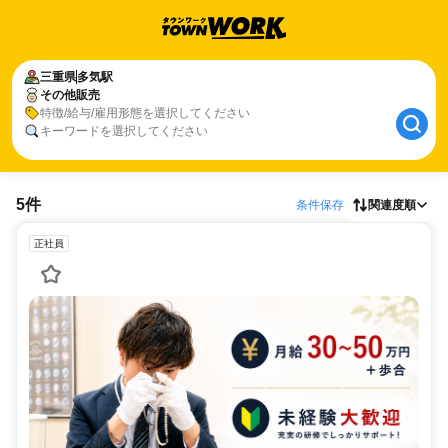
三重県
多気駅
その他販売
特徴/給与/雇用形態を選択してください
キーワードを選択してください
5件
条件保存
関連度順
正社員