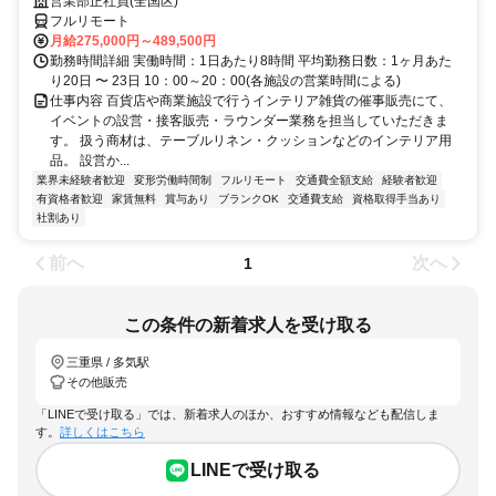
営業部正社員(全国区)
フルリモート
月給275,000円～489,500円
勤務時間詳細 実働時間：1日あたり8時間 平均勤務日数：1ヶ月あた
り20日 〜 23日 10：00～20：00(各施設の営業時間による)
仕事内容 百貨店や商業施設で行うインテリア雑貨の催事販売にて、
イベントの設営・接客販売・ラウンダー業務を担当していただきま
す。 扱う商材は、テーブルリネン・クッションなどのインテリア用
品。 設営か...
業界未経験者歓迎
変形労働時間制
フルリモート
交通費全額支給
経験者歓迎
有資格者歓迎
家賃無料
賞与あり
ブランクOK
交通費支給
資格取得手当あり
社割あり
前へ
次へ
1
この条件の新着求人を受け取る
三重県 / 多気駅
その他販売
「LINEで受け取る」では、新着求人のほか、おすすめ情報なども配信しま
す。
詳しくはこちら
LINEで受け取る