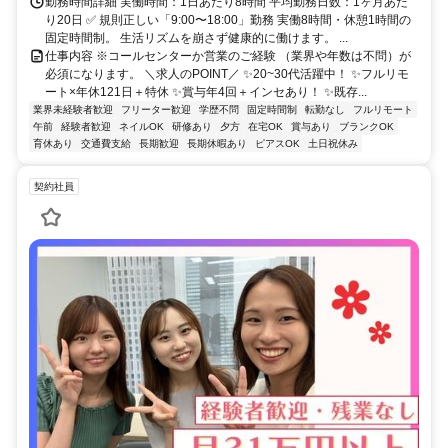
勤務時間詳細 実働時間：1日あたり8時間 平均勤務日数：1ヶ月あた
り20日 ✅ 規則正しい「9:00〜18:00」勤務 実働8時間・休憩1時間の
固定時間制。 生活リズムを崩さず健康的に働けます。 ...
仕事内容 ※コールセンターか営業のご経験 （業界や年数は不問）が
必須になります。 ＼求人のPOINT／ ✨20~30代活躍中！ ✨フルリモ
ート×年休121日＋特休 ✨賞与年4回＋インセあり！ ✨既存...
業界未経験者歓迎
フリーター歓迎
学歴不問
固定時間制
転勤なし
フルリモート
午前
経験者歓迎
ネイルOK
研修あり
夕方
在宅OK
賞与あり
ブランクOK
育休あり
交通費支給
長期歓迎
長期休暇あり
ピアスOK
土日祝休み
契約社員