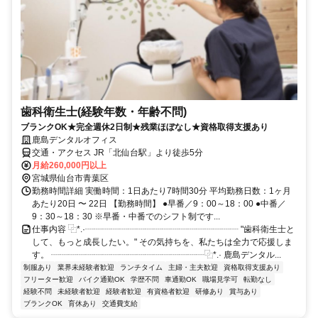
歯科衛生士(経験年数・年齢不問)
ブランクOK★完全週休2日制★残業ほぼなし★資格取得支援あり
鹿島デンタルオフィス
交通・アクセス JR「北仙台駅」より徒歩5分
月給260,000円以上
宮城県仙台市青葉区
勤務時間詳細 実働時間：1日あたり7時間30分 平均勤務日数：1ヶ月
あたり20日 〜 22日 【勤務時間】 ●早番／9：00～18：00 ●中番／
9：30～18：30 ※早番・中番でのシフト制です...
仕事内容 ⿻*.·┈┈┈┈┈┈┈┈┈┈┈┈┈┈┈┈┈┈ "歯科衛生士と
して、もっと成長したい。" その気持ちを、私たちは全力で応援しま
す。 ┈┈┈┈┈┈┈┈┈┈┈┈┈┈┈┈┈┈⿻*.· 鹿島デンタル...
制服あり
業界未経験者歓迎
ランチタイム
主婦・主夫歓迎
資格取得支援あり
フリーター歓迎
バイク通勤OK
学歴不問
車通勤OK
職場見学可
転勤なし
経験不問
未経験者歓迎
経験者歓迎
有資格者歓迎
研修あり
賞与あり
ブランクOK
育休あり
交通費支給