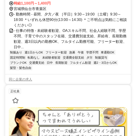
合 車 5分 仙山線 愛子 車 7分
時給1,100円～1,400円
宮城県仙台市青葉区
- 勤務時間 - 昼間、夕方／夜 ［平日］9:30～19:00 ［土曜］9:30～
18:00 ＊いずれも休憩90分(13:00～14:30) ＊ご不明点は気軽にご相談
ください◎
- 仕事の特徴 - 未経験者歓迎、OAスキル不問、社会人経験不問、学歴
不問、子育て中のスタッフ在籍、交通費別途支給、昇給有、長期勤務
歓迎、週3日以内の勤務OK、フルタイム勤務可能、フリーター歓迎、
日中...
制服あり
週1日からOK
フリーター歓迎
急募
午後
学歴不問
車通勤OK
固定時間制
転勤なし
未経験者歓迎
交通費全額支給
夕方
制服貸与
ブランクOK
交通費支給
日中
長期歓迎
フルタイム歓迎
週2・3日からOK
髪型・髪色自由
同じ企業の求人
正社員