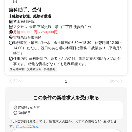
歯科助手、受付
未経験者歓迎、経験者優遇
紫山歯科医院
アクセス: 最寄 宮城交通 紫山二丁目 徒歩約 1 分
月給200,000円～250,000円
宮城県仙台市泉区
勤務時間・曜日: 月〜水、金土曜日の8:30〜18:30（休憩時間 12:00～
14:00） ただし、祝日のある週の木曜日は勤務 ※残業あり（平均月6
時間）
仕事内容: 歯科医院で、患者さんの受付、歯科治療の補助などのお仕
事です。 特別な資格がなくても勤務可能です。
固定時間制
交通費支給
昇給あり
前へ
次へ
1
この条件の新着求人を受け取る
宮城県 / 仙台市
歯科助手
「LINEで受け取る」では、新着求人のほか、おすすめ情報なども配信しま
す。
詳しくはこちら