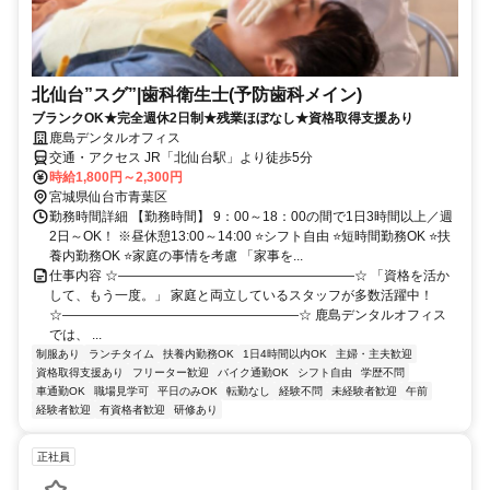
北仙台”スグ”|歯科衛生士(予防歯科メイン)
ブランクOK★完全週休2日制★残業ほぼなし★資格取得支援あり
鹿島デンタルオフィス
交通・アクセス JR「北仙台駅」より徒歩5分
時給1,800円～2,300円
宮城県仙台市青葉区
勤務時間詳細 【勤務時間】 9：00～18：00の間で1日3時間以上／週
2日～OK！ ※昼休憩13:00～14:00 ⭐シフト自由 ⭐短時間勤務OK ⭐扶
養内勤務OK ⭐家庭の事情を考慮 「家事を...
仕事内容 ☆――――――――――――――――――☆ 「資格を活か
して、もう一度。」 家庭と両立しているスタッフが多数活躍中！
☆――――――――――――――――――☆ 鹿島デンタルオフィス
では、 ...
制服あり
ランチタイム
扶養内勤務OK
1日4時間以内OK
主婦・主夫歓迎
資格取得支援あり
フリーター歓迎
バイク通勤OK
シフト自由
学歴不問
車通勤OK
職場見学可
平日のみOK
転勤なし
経験不問
未経験者歓迎
午前
経験者歓迎
有資格者歓迎
研修あり
正社員