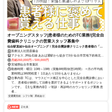
オープニングスタッフ|患者様のためのTC業務!|完全自
費歯科クリニックの営業スタッフ募集中
仙台駅直結✨仙台オープニング！完全自費診療クリニック患者様の「納
得できる選択」を支えるカウンセリング営業スタッフ募集中！
医療法人社団斎藤会
アクセス: JR仙石線 あおば通駅から徒歩で3分 仙台市営地下鉄南北線
仙台駅から徒歩で3分 仙台市営地下鉄東西線 仙台駅から徒歩で3分
月給260,000円～500,000円
宮城県仙台市青葉区
勤務時間・曜日: 10時～19時（実働8時間/休憩1時間） ⇒月の平均残
業時間は3時間程度！ 1日あたり10分もありません♪
仕事内容: TCは、マウスピース矯正を中心とした完全自費診療におい
て、 患者様が納得して治療を選択できるようサポートするポジショ
ンです。 【主な業務内容】 ✅初診・再診時のカウンセリング業務 患
者...
交通費支給
シフト制
昇給あり
正社員