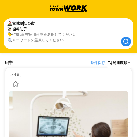
宮城県
宮城県
仙台市
仙台市
歯科助手
歯科助手
特徴/給与/雇用形態を選択してください
キーワードを選択してください
6件
条件保存
関連度順
正社員