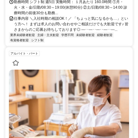
勤務時間 シフト制 週5日 実働時間： １月あたり 160.0時間 ①月・
火・水・金/日勤/08:30～19:00(休憩90分) ②土/日勤/08:30～14:00 診
療時間の前後30分も勤務...
仕事内容 ＼入社時期の相談OK！／ 「ちょっと気になるかも…」とい
う方へ！ まずは求人のお問い合わせやご相談だけでも大歓迎です♪ 皆
さまからのご応募お待ちしております◎ ―･･―･･―･･―･･―...
業界未経験者歓迎
主婦・主夫歓迎
学歴不問
未経験者歓迎
経験者歓迎
有資格者歓迎
シフト制
アルバイト・パート