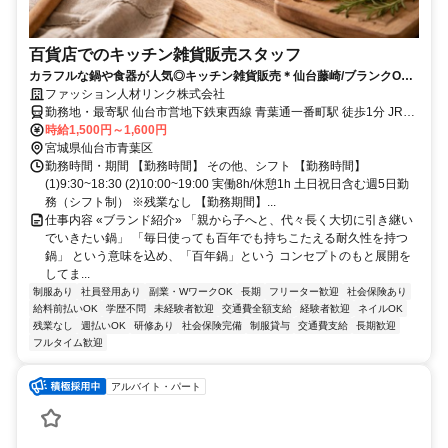
百貨店でのキッチン雑貨販売スタッフ
カラフルな鍋や食器が人気◎キッチン雑貨販売＊仙台藤崎/ブランクOK/
制服あり/経験を活かして高時給♪
ファッション人材リンク株式会社
勤務地・最寄駅 仙台市営地下鉄東西線 青葉通一番町駅 徒歩1分 JR仙
石線 あおば通駅 徒歩5分 仙台市営地下鉄南北線 広瀬通駅 徒歩5分
時給1,500円～1,600円
宮城県仙台市青葉区
勤務時間・期間 【勤務時間】 その他、シフト 【勤務時間】
(1)9:30~18:30 (2)10:00~19:00 実働8h/休憩1h 土日祝日含む週5日勤
務（シフト制） ※残業なし 【勤務期間】...
仕事内容 «ブランド紹介» 「親から子へと、代々長く大切に引き継い
でいきたい鍋」 「毎日使っても百年でも持ちこたえる耐久性を持つ
鍋」 という意味を込め、「百年鍋」という コンセプトのもと展開を
してま...
制服あり
社員登用あり
副業・WワークOK
長期
フリーター歓迎
社会保険あり
給料前払いOK
学歴不問
未経験者歓迎
交通費全額支給
経験者歓迎
ネイルOK
残業なし
週払いOK
研修あり
社会保険完備
制服貸与
交通費支給
長期歓迎
フルタイム歓迎
アルバイト・パート