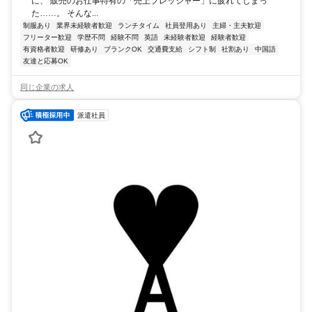
に、 販売のお仕事特有の「売上プレッシャー」に疲れてしまっ
た……。 そんな...
制服あり
業界未経験者歓迎
ランチタイム
社員登用あり
主婦・主夫歓迎
フリーター歓迎
学歴不問
経験不問
英語
未経験者歓迎
経験者歓迎
有資格者歓迎
研修あり
ブランクOK
交通費支給
シフト制
社割あり
中国語
友達と応募OK
同じ企業の求人
派遣社員