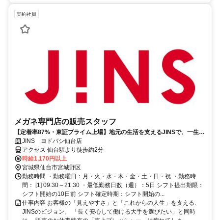
契約社員
メガネ専門店の販売スタッフ
【定着率87%・東証プライム上場】地元の生活を支えるJINSで、一生モ
ノの安心を。＊車通勤・駐車場利用は応相談
JINS ヨドバシ仙台店
アクセス 仙台駅より徒歩約2分
時給1,170円以上
宮城県仙台市宮城野区
勤務時間 ・勤務曜日：月・火・水・木・金・土・日・祝 ・勤務時
間： [1] 09:30～21:30 ・最低勤務日数（週）：5日 シフト提出期限：
シフト開始の10日前 シフト確定時期：シフト開始の...
仕事内容 お客様の「見えやすさ」と「これからの人生」を支える、
JINSのビジョン。 「長く安心して働ける大手を選びたい」と同時