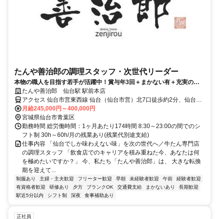
たんや善治郎の調理スタッフ・次世代リーダー
本物の職人を目指す若手が活躍中！賞与年3回＋まかない有＋充実の手
当！あなたのアイデアが善治郎の未来に繋がります！
たんや善治郎 仙台駅 駅前本店
アクセス 仙台市営東西線 仙台（仙台市営）北7口徒歩約2分、仙台市
営南北線 仙台（仙台市営）北7口徒歩約2分、ＪＲ東北新幹線 仙台西
月給245,000円～400,000円
口徒歩約3分
宮城県仙台市青葉区
勤務時間 総労働時間：1ヶ月あたり174時間 8:30～23:00の間でのシ
フト制 30h～60h/月の残業あり(残業代別途支給)
仕事内容 「仙台でしか味わえない味」を次の世代へ／牛たん専門店
の調理スタッフ 「飲食店でのキャリアを積み重ねた今、あなたは何
を極めたいですか？」 今、私たち「たんや善治郎」は、 大きな転換
期を迎えて...
制服あり
主婦・主夫歓迎
フリーター歓迎
早朝
未経験者歓迎
午前
経験者歓迎
有資格者歓迎
研修あり
夕方
ブランクOK
交通費支給
まかないあり
長期歓迎
駅近5分以内
シフト制
深夜
食事補助あり
正社員