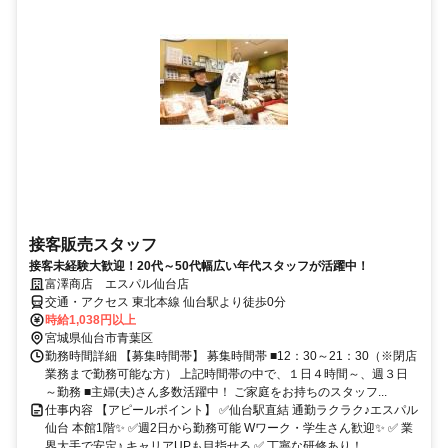
接客販売スタッフ
接客未経験大歓迎！20代～50代幅広い年代スタッフが活躍中！
富澤商店 エスパル仙台店
交通・アクセス 東北本線 仙台駅より徒歩0分
時給1,038円以上
宮城県仙台市青葉区
勤務時間詳細 【募集時間帯】 募集時間帯 ■12：30～21：30（※閉店
業務まで勤務可能な方） 上記時間帯の中で、１日４時間～、週３日
～勤務 ■主婦(夫)さん多数活躍中！ ご家庭をお持ちのスタッフ...
仕事内容 【アピールポイント】 ✅仙台駅直結 通勤ラクラク♪エスパル
仙台 本館1階✨ ✅週2日から勤務可能 Wワーク・学生さん歓迎✨ ✅ 業
界大手で安定♪ キャリアUPも目指せる ✅ 丁寧な研修あり！...