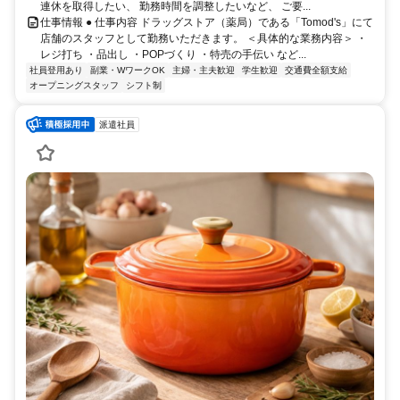
連休を取得したい、 勤務時間を調整したいなど、 ご要...
仕事情報 ● 仕事内容 ドラッグストア（薬局）である「Tomod's」にて
店舗のスタッフとして勤務いただきます。 ＜具体的な業務内容＞ ・
レジ打ち ・品出し ・POPづくり ・特売の手伝い など...
社員登用あり
副業・WワークOK
主婦・主夫歓迎
学生歓迎
交通費全額支給
オープニングスタッフ
シフト制
派遣社員