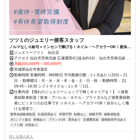
ツツミのジュエリー接客スタッフ
ノルマなし☆給与＋インセンで稼げる！ネイル・ヘアカラーOK！産休・
育休実績多数/接客業経験者優遇♪
ジュエリーツツミ 仙台店
アクセス 仙台市営南北線 広瀬通西4口徒歩約3分、仙台市営南北線 仙
台（仙台市営）北6口徒歩約7分、仙台市営東西線 仙台（仙台市営）
月給200,000円～300,000円
北6口徒歩約7分
宮城県仙台市青葉区
勤務時間 実働時間：8時間/日 平均勤務日数：1ヶ月あたり20日～21
日 ・勤務曜日：月・火・水・木・金・土・日・祝 ・勤務時間： [1]
09:45～19:30 シフトサイクル：1ヶ月 ▽1日...
仕事内容 【憧れのジュエリーショップで輝くキャリアを！】 ☆接客
業経験者歓迎！飲食・アパレル・ホテル・ブライダルなど接客業経験
者にピッタリのお仕事です ☆ネイル・ヘアカラーOK！自分らしく働
ける環境で...
業界未経験者歓迎
社員登用あり
学歴不問
転勤なし
経験不問
経験者歓迎
月1シフト提出
研修あり
ブランクOK
育休あり
交通費支給
資格取得手当あり
シフト制
社割あり
同じ企業の求人