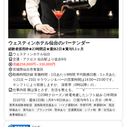
ウェスティンホテル仙台のバーテンダー
経験者採用枠★23時閉店★週休2日★賞与5.1ヶ月
ウェスティンホテル仙台
交通・アクセス 仙台駅より徒歩9分
月給258,000円～330,000円
宮城県仙台市青葉区
勤務時間詳細 実働時間：1日あたり8時間 平均勤務日数：1ヶ月あた
り21日 〜 23日 ※ラウンジ＆バーの営業時間は14:00〜23:00です。
※シフトにより前後しますが、 深夜帯（0時以降）の...
仕事内容 腕は落とさず、生活を整える。 ￣￣V￣￣￣￣￣￣￣￣￣￣
￣￣￣￣￣￣￣ ◎23時クローズ／終電考慮したシフト組み ◎年間休
日107日・週休2日制（月8〜9日休み） ◎賞与年5.1ヶ月分（昨年...
業界未経験者歓迎
資格取得支援あり
バイク通勤OK
学歴不問
車通勤OK
英語
研修あり
賞与あり
ブランクOK
育休あり
交通費支給
シフト制
寮・社宅あり
食事補助あり