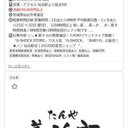
交通・アクセス 仙台駅より徒歩5分
月給195,000円以上
宮城県仙台市青葉区
勤務時間詳細 実働時間：1日あたり8時間 平均勤務日数：1ヶ月あた
り21日 〜 22日 週5日 、 1日8時間以上 朝～昼 、 昼～夕 、 夕～夜 9
時間拘束／8時間労働+1時間休憩のシフト制です。...
仕事内容 ＼＼★ 駅チカの商業施設！ CASIOブランドストア勤務！
『G-SHOCK STORE』で大人気 「G-SHOCK」「BABY-G」の販売！
★／／ 仙台駅近くのCASIO直営ショップ 『...
業界未経験者歓迎
社員登用あり
資格取得支援あり
転勤なし
経験不問
交通費全額支給
研修あり
駅近5分以内
シフト制
服装自由
同じ企業の求人
正社員