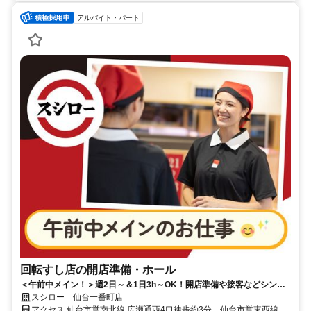
アルバイト・パート
回転すし店の開店準備・ホール
＜午前中メイン！＞週2日～＆1日3h～OK！開店準備や接客などシンプ
ル業務
スシロー 仙台一番町店
アクセス 仙台市営南北線 広瀬通西4口徒歩約3分、仙台市営東西線 青