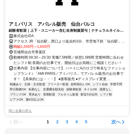
アミパリス アパレル販売 仙台パルコ
経験者歓迎｜上下・スニーカー含む全身制服貸与｜ナチュラルネイル＆
まつエクOK
株式会社iDA
アクセス JR「仙台駅」西口より徒歩約3分、市営地下鉄「仙台駅」よ
り徒歩約3分
時給1,550円～1,650円
宮城県仙台市青葉区
勤務時間 09:30～20:30 実働7.5時間／休憩1.5時間 営業時間に合わせ
たシフト制 長期のお仕事です。開始日はお気軽にご相談ください！
仕事内容 【仕事内容について】 ハートにAのロゴで有名なファッショ
ンブランド♪ 「AMI PARIS／アミパリス」でアパレル販売のお仕事で
す！ 【具体的には・・・】 ●接客販売 ●ディスプレイ変更 ...
制服あり
主婦・主夫歓迎
フリーター歓迎
給料前払いOK
シフト自由
学歴不問
即日勤務OK
転勤なし
交通費全額支給
経験者歓迎
ネイルOK
残業なし
ブランクOK
育休あり
長期歓迎
フルタイム歓迎
駅近5分以内
シフト制
ピアスOK
週4日以上OK
同じ企業の求人
前へ
次へ
1
2
3
4
5