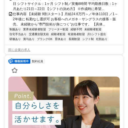
日 シフトサイクル：1ヶ月 シフト制／実働8時間 平均勤務日数：1ヶ
月あたり21日～22日 【シフトの決め方】 ※作成時に希望...
仕事内容 【未経験 9割スタート】月給24.6万円～／年休110日 ／1～
2年後に 転勤なし選択可 お客様へのメガネ・サングラスの接客・販
売。 未経験から”専門技術が身につく”お仕事です。 【具体...
制服あり
業界未経験者歓迎
フリーター歓迎
経験不問
未経験者歓迎
住宅手当あり
交通費全額支給
経験者歓迎
有資格者歓迎
月1シフト提出
研修あり
賞与あり
ブランクOK
育休あり
長期歓迎
シフト制
社割あり
同じ企業の求人
契約社員