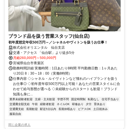
ブランド品を扱う営業スタッフ(仙台店)
初年度想定年収500万円～／シャネルやヴィトンを扱うお仕事！
株式会社オリエンタル 仙台支店
交通・アクセス 「仙台駅」より徒歩5分
月給260,000円～500,000円
宮城県仙台市青葉区
勤務時間詳細 実働時間：1日あたり8時間 平均勤務日数：1ヶ月あた
り20日 8：30～18：00（実働8時間）
仕事内容 ◇シャネル・ルイヴィトンなど憧れのハイブランドを扱う
お仕事◎ ◇初年度年収500万円以上可能！あなたの営業スタイルに合
わせて給与形態が選べる ◇未経験からのスタートも歓迎！ブランド
知識も身に...
業界未経験者歓迎
主婦・主夫歓迎
学歴不問
固定時間制
転勤なし
住宅手当あり
交通費全額支給
午前
経験者歓迎
ネイルOK
研修あり
夕方
育休あり
交通費支給
長期歓迎
駅近5分以内
長期休暇あり
ピアスOK
土日祝休み
服装自由
同じ企業の求人