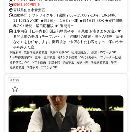
葉通一番町北1口徒歩約3分、仙台市営南北線 勾当台公園南3口徒歩約
時給1,100円以上
6分
宮城県仙台市青葉区
勤務時間 シフトサイクル：1週間 9:00～15:00(9-13時、10-14時、
11-15時などOK) ★週2日～、1日3h～OK ★週4日以上OK ★短時間勤
務OK！時間・曜日応相談 ★1週間毎の...
仕事内容 【仕事内容】開店前準備やホール業務 お客さまをお迎えす
る開店前の準備（テーブルセット・調味料の補充・湯呑の補充・清掃
など）をお任せします。開店後はご来店されたお客さまのご案内や食
事を終えた座...
制服あり
業界未経験者歓迎
扶養内勤務OK
社員登用あり
副業・WワークOK
1日4時間以内OK
主婦・主夫歓迎
週1シフト提出
60代も応募可
フリーター歓迎
給料前払いOK
シフト自由
学歴不問
学生歓迎
経験不問
未経験者歓迎
午前
経験者歓迎
研修あり
ブランクOK
正社員