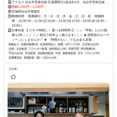
アクセス 仙台市営南北線 広瀬通西2口徒歩約1分、仙台市営南北線 勾
当台公園南4口徒歩約5分、ＪＲ仙石線 あおば通出入口1徒歩約6分 広
時給1,040円～1,240円
瀬通駅 西２出口徒歩1分
宮城県仙台市青葉区
勤務時間 ・勤務曜日：月・火・水・木・金・土・日・祝 ・勤務時
間： [1] 06:30～11:00 [2] 10:00～14:00 [3] 12:00～16:00 [4] 16:00～
23:00 [...
仕事内容 【 スキマ時間に！ 選べる時間帯♪】 ＼＼『早朝』だけの勤
務もOK！／／ ／／ 朝活で効率よく稼げます♪ ＼＼ ★ 授業前のルーテ
ィーンにしませんか？ ★ 「時間がない…でもお金も必要...
制服あり
扶養内勤務OK
社員登用あり
副業・WワークOK
土日祝のみOK
主婦・主夫歓迎
フリーター歓迎
給料前払いOK
学歴不問
即日勤務OK
平日のみOK
学生歓迎
未経験者歓迎
午前
経験者歓迎
夕方
ブランクOK
交通費支給
長期歓迎
週2・3日からOK
正社員