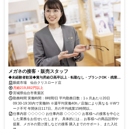
メガネの接客・販売スタッフ
◆未経験者歓迎◆賞与昇給◎高卒以上・転勤なし・ブランクOK・残業少
なめ・業界No1！
眼鏡市場 仙台クリスロード店
月給219,882円以上
宮城県仙台市青葉区
勤務時間 実働時間：8時間/日 平均勤務日数：1ヶ月あたり20日
09:30-19:30内で実働8h ※週平均実働40h／店舗により異なる ※Wワ
ーク不可 年間休日117日。月の平均残業15時間以...
仕事内容 ◇◇◇◇◇ お仕事内容 ◇◇◇◇◇ お客様への接客を中心と
した業務をお任せいたします。 具体的には… お客様への商品説明や
提案、メガネの受け渡しなどの接客 購入までのサポート、また入社