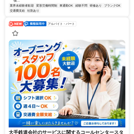
後...
業界未経験者歓迎
変形労働時間制
車通勤OK
経験不問
研修あり
ブランクOK
交通費支給
社割あり
アルバイト・パート
大手鉄道会社のサービスに関するコールセンタースタ