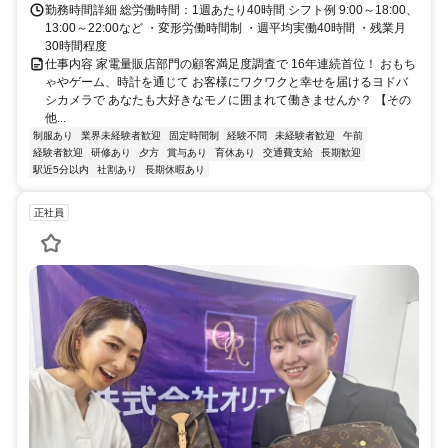
勤務時間詳細 総労働時間：1週あたり40時間 シフト例 9:00～18:00、
13:00～22:00など ・変形労働時間制 ・週平均実働40時間 ・残業月
30時間程度
仕事内容 家電量販店部門の顧客満足度調査で 16年連続首位！ おもち
ゃやゲーム、時計を通じて お客様にワクワクと幸せを届けるヨドバ
シカメラで あなたも大好きなモノに囲まれて働きませんか？ 【その
他...
制服あり
業界未経験者歓迎
固定時間制
経験不問
未経験者歓迎
午前
経験者歓迎
研修あり
夕方
賞与あり
育休あり
交通費支給
長期歓迎
駅近5分以内
社割あり
長期休暇あり
正社員