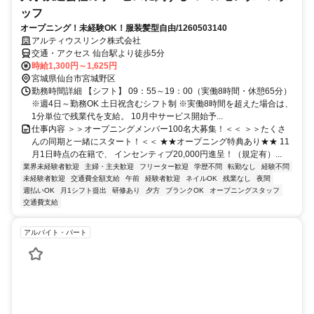
ッフ
オープニング！未経験OK！服装髪型自由/1260503140
アルティウスリンク株式会社
交通・アクセス 仙台駅より徒歩5分
時給1,300円～1,625円
宮城県仙台市宮城野区
勤務時間詳細 【シフト】 09：55～19：00（実働8時間・休憩65分）
※週4日～勤務OK 土日祝含むシフト制 ※実働8時間を超えた場合は、
1分単位で残業代を支給。 10月中サービス開始予...
仕事内容 ＞＞オープニングメンバー100名大募集！＜＜ ＞＞たくさ
んの同期と一緒にスタート！＜＜ ★★オープニング特典あり★★ 11
月1日時点の在籍で、 インセンティブ20,000円進呈！（規定有）...
業界未経験者歓迎
主婦・主夫歓迎
フリーター歓迎
学歴不問
転勤なし
経験不問
未経験者歓迎
交通費全額支給
午前
経験者歓迎
ネイルOK
残業なし
夜間
週払いOK
月1シフト提出
研修あり
夕方
ブランクOK
オープニングスタッフ
交通費支給
アルバイト・パート