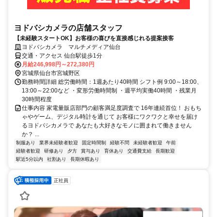
ヨドバシカメラの店舗スタッフ
【未経験スタートOK】お客様の喜びを直接感じれる提案接客
ヨドバシカメラ マルチメディア仙台
交通・アクセス 仙台駅徒歩1分
月給246,998円～272,380円
宮城県仙台市宮城野区
勤務時間詳細 総労働時間：1週あたり40時間 シフト例 9:00～18:00、
13:00～22:00など ・変形労働時間制 ・週平均実働40時間 ・残業月
30時間程度
仕事内容 家電量販店部門の顧客満足度調査で 16年連続首位！ おもち
ゃやゲーム、デジタル時計を通じて お客様にワクワクと幸せを届け
るヨドバシカメラで あなたも大好きなモノに囲まれて働きません
か？ ...
制服あり
業界未経験者歓迎
固定時間制
経験不問
未経験者歓迎
午前
経験者歓迎
研修あり
夕方
賞与あり
育休あり
交通費支給
長期歓迎
駅近5分以内
社割あり
長期休暇あり
正社員