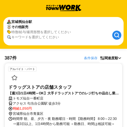
宮城県
仙台駅
その他販売
特徴/給与/雇用形態を選択してください
キーワードを選択してください
387件
条件保存
関連度順
アルバイト・パート
ドラッグストアの店舗スタッフ
【週3日/1日4時間～OK】大手ドラッグストアでのレジ打ちや品出し業
務！未経験歓迎！
トモズ仙台一番町店
アクセス 勾当台公園駅 徒歩3分
時給1,050円
宮城県仙台市青葉区
時間帯 朝、昼、夕方・夜 勤務曜日・時間 【勤務時間】 8:00～22:30
⇒週3日以上、1日4時間から勤務可能 ＜勤務日、時間は相談可能＞