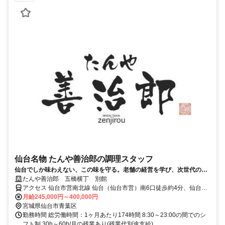
仙台名物 たんや善治郎の調理スタッフ
仙台でしか味わえない、この味を守る。老舗の経営を学び、次世代の主
役へ。年収600万円も可能！
たんや善治郎 五橋横丁 別館
アクセス 仙台市営南北線 仙台（仙台市営）南6口徒歩約4分、仙台市
営東西線 仙台（仙台市営）南6口徒歩約4分、仙台市営南北線 五橋北
月給245,000円～400,000円
3口徒歩約5分
宮城県仙台市青葉区
勤務時間 総労働時間：1ヶ月あたり174時間 8:30～23:00の間でのシ
フト制 30h～60h/月の残業あり(残業代別途支給)