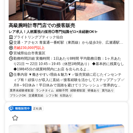
高級腕時計専門店での接客販売
レア求人！人柄重視の採用◎専門知識ゼロ×未経験OK✨
ブライトリングブティック仙台
交通・アクセス 青葉通一番町駅（東西線）から徒歩3分、広瀬通駅
（南北線）から徒歩3分
月給230,000円以上
宮城県仙台市青葉区
勤務時間詳細 実働時間：1日あたり8時間 平均勤務日数：1ヶ月あた
り21日 〜 22日 10:45～19:45（休憩1時間あり） ◆基本的に残業なし
◆19時45分の就業時間内にお店 を出られるよ...
仕事内容 ▼働きやすい理由＆魅力▼ ✅販売実績に応じたインセンテ
ィブ有！頑張りが収入に直結 ✅接客経験を活かしてステップアップ ✅
月8～9日休み！平日休みで混雑を避けてリフレッシュ ✅世界的な...
業界未経験者歓迎
ランチタイム
経験不問
経験者歓迎
研修あり
賞与あり
ブランクOK
交通費支給
シフト制
社割あり
正社員