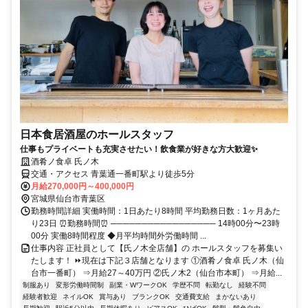
日本食居酒屋のホールスタッフ
仕事もプライベートも充実させたい！飲食業が好きな方大歓迎✨
酒肴ノ食卓 氏ノ木
交通・アクセス 青葉通一番町駅より徒歩5分
月給270,000円～400,000円
宮城県仙台市青葉区
勤務時間詳細 実働時間：1日あたり8時間 平均勤務日数：1ヶ月あた
り23日 ⏰勤務時間⏰ ───────────────── 14時00分〜23時
00分 実働8時間程度 ◆月平均時間外労働時間 ...
仕事内容 正社員として【氏ノ木全店舗】の ホールスタッフを募集い
たします！ ⏩現在は下記３店舗となります ①酒肴ノ食卓 氏ノ木（仙
台市一番町） ⇒月給27～40万円 ②氏ノ木2（仙台市本町） ⇒月給...
制服あり
変形労働時間制
副業・WワークOK
学歴不問
転勤なし
経験不問
経験者歓迎
ネイルOK
賞与あり
ブランクOK
交通費支給
まかないあり