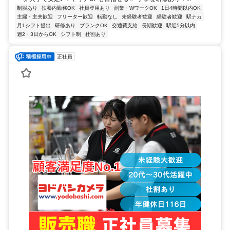
制服あり
扶養内勤務OK
社員登用あり
副業・WワークOK
1日4時間以内OK
主婦・主夫歓迎
フリーター歓迎
転勤なし
未経験者歓迎
経験者歓迎
駅ナカ
月1シフト提出
研修あり
ブランクOK
交通費支給
長期歓迎
駅近5分以内
週2・3日からOK
シフト制
社割あり
正社員