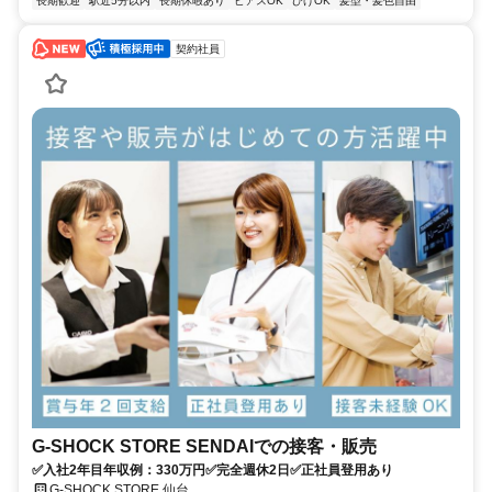
長期歓迎
駅近5分以内
長期休暇あり
ピアスOK
ひげOK
髪型・髪色自由
契約社員
G-SHOCK STORE SENDAIでの接客・販売
✅入社2年目年収例：330万円✅完全週休2日✅正社員登用あり
G-SHOCK STORE 仙台