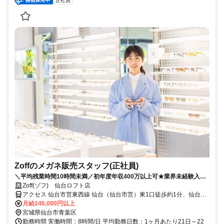
正社員
Zoffのメガネ販売スタッフ(正社員)
＼平均残業時間10時間未満／初年度年収400万以上可★業界未経験入社
90%★充実したOJTあり★面接2回で内定まで1カ月以内★2026年8月・
Zoff(ゾフ) 仙台ロフト店
9月入社歓迎
アクセス 仙台市営東西線 仙台（仙台市営）東1口徒歩約1分、仙台市
営南北線 仙台（仙台市営）東1口徒歩約1分、ＪＲ東北新幹線 仙台西
月給246,000円以上
口徒歩約3分 JR線 仙台駅 徒歩スグ
宮城県仙台市青葉区
勤務時間 実働時間：8時間/日 平均勤務日数：1ヶ月あたり21日～22