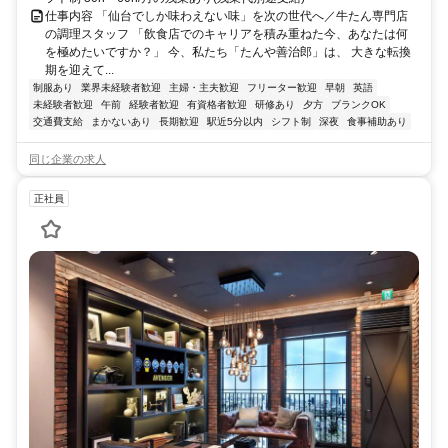
仕事内容 「仙台でしか味わえない味」を次の世代へ／牛たん専門店
の調理スタッフ 「飲食店でのキャリアを積み重ねた今、あなたは何
を極めたいですか？」 今、私たち「たんや善治郎」は、 大きな転換
期を迎えて...
制服あり
業界未経験者歓迎
主婦・主夫歓迎
フリーター歓迎
早朝
英語
未経験者歓迎
午前
経験者歓迎
有資格者歓迎
研修あり
夕方
ブランクOK
交通費支給
まかないあり
長期歓迎
駅近5分以内
シフト制
深夜
食事補助あり
同じ企業の求人
正社員