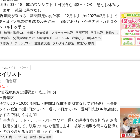
 9：00～18：00のワンシフト 土日祝含む 週3日～OK！ 急なお休みも
します！ 残業は基本なし！
務期間が選べる！期間限定のお仕事！ 12月末までor2027年3月末まで
べます♪ 就業特典30,000円進呈！（既定あり） <仕事内容> カタログ
ベル】を手に...
迎
扶養内勤務OK
主婦・主夫歓迎
フリーター歓迎
学歴不問
学生歓迎
転勤なし
験者歓迎
交通費全額支給
経験者歓迎
ネイルOK
残業なし
週払いOK
研修あり
ブランクOK
交通費支給
フルタイム歓迎
駅近5分以内
アルバイト・パート
タイリスト
ュ 仙台店
0円以上
JR仙石線あおば通駅より 徒歩約3分
市青葉区
間 8:30～19:00 ※曜日・時間は応相談 ※残業なしで定時退社 ※長期
タイム歓迎 ※週1日からOK、週2、3日からOK、週4日以上OK等店舗に
すので詳しくはお問...
● 仕事内容 カット・カラー・パーマなど一通りの基本施術を担当♬ お客
・技術を通して、現場の中心で活躍します！後輩の補助や簡単な指導も
ムの力を高める役割も担います。個人...
近5分以内
シフト制
髪型・髪色自由