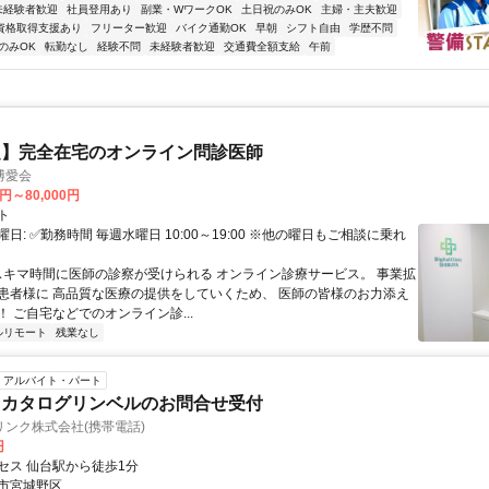
未経験者歓迎
社員登用あり
副業・WワークOK
土日祝のみOK
主婦・主夫歓迎
資格取得支援あり
フリーター歓迎
バイク通勤OK
早朝
シフト自由
学歴不問
のみOK
転勤なし
経験不問
未経験者歓迎
交通費全額支給
午前
定】完全在宅のオンライン問診医師
博愛会
0円～80,000円
ト
日: ✅勤務時間 毎週水曜日 10:00～19:00 ※他の曜日もご相談に乗れ
 スキマ時間に医師の診察が受けられる オンライン診療サービス。 事業拡
患者様に 高品質な医療の提供をしていくため、 医師の皆様のお力添え
 ご自宅などでのオンライン診...
ルリモート
残業なし
アルバイト・パート
トカタログリンベルのお問合せ受付
ンク株式会社(携帯電話)
円
セス 仙台駅から徒歩1分
市宮城野区