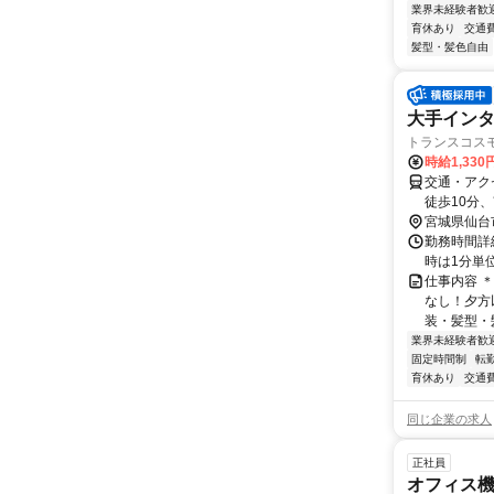
業界未経験者歓
育休あり
交通
髪型・髪色自由
大手イン
トランスコス
時給1,330
交通・アク
徒歩10分
宮城県仙台
勤務時間詳細
時は1分単
仕事内容 ＊
なし！夕方
装・髪型・髪
業界未経験者歓
固定時間制
転
育休あり
交通
同じ企業の求人
正社員
オフィス