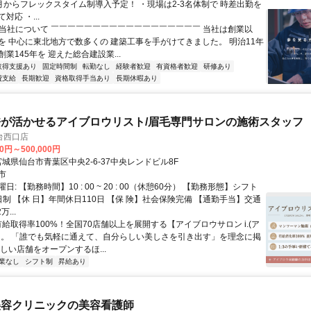
4月からフレックスタイム制導入予定！ ・現場は2-3名体制で 時差出勤を
対応 ・...
✅当社について ￣￣￣￣￣￣￣￣￣￣￣￣￣￣￣￣￣￣ 当社は創業以
を 中心に東北地方で数多くの 建築工事を手がけてきました。 明治11年
業145年を 迎えた総合建設業...
取得支援あり
固定時間制
転勤なし
経験者歓迎
有資格者歓迎
研修あり
費支給
長期歓迎
資格取得手当あり
長期休暇あり
が活かせるアイブロウリスト/眉毛専門サロンの施術スタッフ
台西口店
00円～500,000円
クセス: 宮城県仙台市青葉区中央2-6-37中央レンドビル8F
市
: 【勤務時間】10 : 00 ~ 20 : 00（休憩60分） 【勤務形態】シフト
制 【休 日】年間休日110日 【保 険】社会保険完備 【通勤手当】交通
...
有給取得率100%！全国70店舗以上を展開する【アイブロウサロン i.(ア
】。 「誰でも気軽に通えて、自分らしい美しさを引き出す」を理念に掲
しい店舗をオープンするほ...
業なし
シフト制
昇給あり
美容クリニックの美容看護師