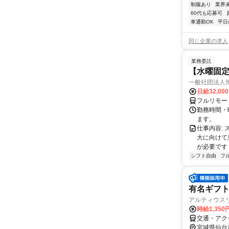
制服あり
業界
60代も応募可
車通勤OK
平日
同じ企業の求人
業務委託
【水曜固
一般社団法人
日給32,00
フルリモー
勤務時間・曜
ます。
仕事内容:
大に向けて
が必要です！
シフト自由
フ
有名ギフ
アルティウスリ
時給1,350
交通・アク
宮城県仙台