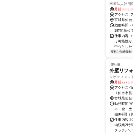
医療法人社団
月給380,0
宮城県仙台
勤務時間・曜
1時間単位
仕事内容:
う可能性が
中心とした
変形労働時間制
正社員
外壁リフ
レボティメッ
月給227,0
アクセス 
〔仙台市営
から徒歩3
宮城県仙台
勤務時間 
木・金・土・
働8時間（休憩
仕事内容 
均残業2時
タッチ♪ ＼