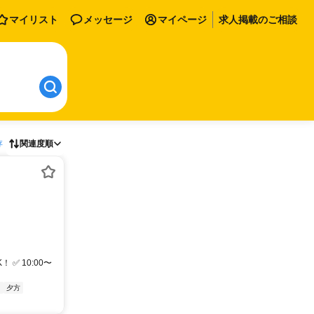
マイリスト
メッセージ
マイページ
求人掲載のご相談
存
関連度順
✅ 10:00〜
し
夕方