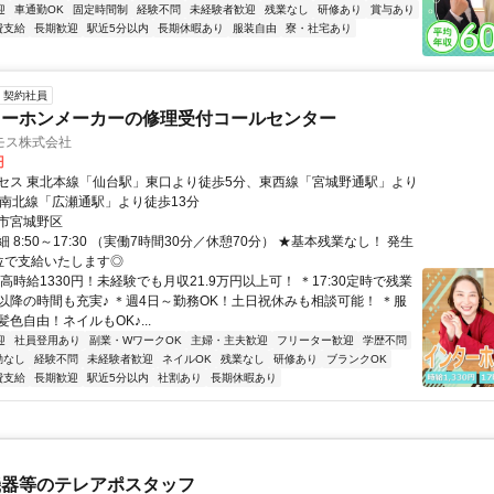
迎
車通勤OK
固定時間制
経験不問
未経験者歓迎
残業なし
研修あり
賞与あり
費支給
長期歓迎
駅近5分以内
長期休暇あり
服装自由
寮・社宅あり
契約社員
ターホンメーカーの修理受付コールセンター
モス株式会社
円
セス 東北本線「仙台駅」東口より徒歩5分、東西線「宮城野通駅」より
、南北線「広瀬通駅」より徒歩13分
市宮城野区
 8:50～17:30 （実働7時間30分／休憩70分） ★基本残業なし！ 発生
位で支給いたします◎
高時給1330円！未経験でも月収21.9万円以上可！ ＊17:30定時で残業
以降の時間も充実♪ ＊週4日～勤務OK！土日祝休みも相談可能！ ＊服
色自由！ネイルもOK♪...
迎
社員登用あり
副業・WワークOK
主婦・主夫歓迎
フリーター歓迎
学歴不問
勤なし
経験不問
未経験者歓迎
ネイルOK
残業なし
研修あり
ブランクOK
費支給
長期歓迎
駅近5分以内
社割あり
長期休暇あり
機器等のテレアポスタッフ