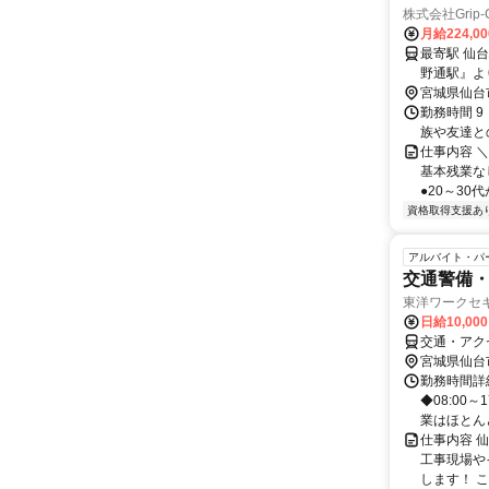
株式会社Grip-
月給224,0
最寄駅 仙台駅 交通アクセス ★各線『仙台駅』より徒歩5分 ★地
野通駅』よ
宮城県仙台
勤務時間 9
族や友達と
仕事内容 
基本残業な
●20～30
資格取得支援あ
アルバイト・パ
交通警備
東洋ワークセキ
日給10,00
交通・アク
宮城県仙台
勤務時間詳細
◆08:00
業はほとんど
仕事内容 
工事現場や
します！ こ