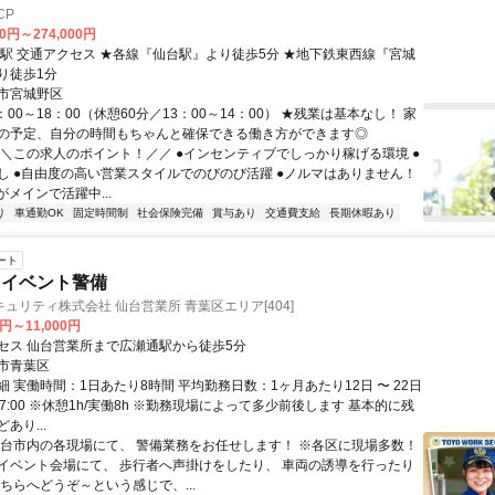
CP
00円～274,000円
下鉄東西線『宮城
り徒歩1分
市宮城野区
：00～18：00（休憩60分／13：00～14：00） ★残業は基本なし！ 家
の予定、自分の時間もちゃんと確保できる働き方ができます◎
＼＼この求人のポイント！／／ ●インセンティブでしっかり稼げる環境 ●
し ●自由度の高い営業スタイルでのびのび活躍 ●ノルマはありません！
代がメインで活躍中...
り
車通勤OK
固定時間制
社会保険完備
賞与あり
交通費支給
長期休暇あり
ート
・イベント警備
ュリティ株式会社 仙台営業所 青葉区エリア[404]
0円～11,000円
セス 仙台営業所まで広瀬通駅から徒歩5分
市青葉区
 実働時間：1日あたり8時間 平均勤務日数：1ヶ月あたり12日 〜 22日
～17:00 ※休憩1h/実働8h ※勤務現場によって多少前後します 基本的に残
あり...
仙台市内の各現場にて、 警備業務をお任せします！ ※各区に現場多数！
イベント会場にて、 歩行者へ声掛けをしたり、 車両の誘導を行ったり
ちらへどうぞ～という感じで、...