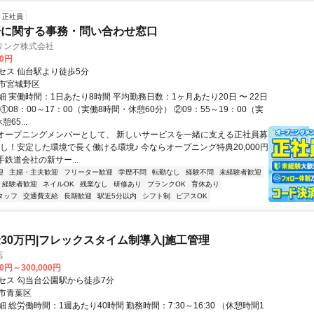
正社員
済に関する事務・問い合わせ窓口
リンク株式会社
00円
セス 仙台駅より徒歩5分
市宮城野区
 実働時間：1日あたり8時間 平均勤務日数：1ヶ月あたり20日 〜 22日
①08：00～17：00（実働8時間・休憩60分） ②09：55～19：00（実
65...
- オープニングメンバーとして、 新しいサービスを一緒に支える正社員募
なし！安定した環境で長く働ける環境♪ 今ならオープニング特典20,000円
大手鉄道会社の新サー...
迎
主婦・主夫歓迎
フリーター歓迎
学歴不問
転勤なし
経験不問
未経験者歓迎
経験者歓迎
ネイルOK
残業なし
研修あり
ブランクOK
育休あり
タッフ
交通費支給
長期歓迎
駅近5分以内
シフト制
ピアスOK
30万円|フレックスタイム制導入|施工管理
店
00円～300,000円
セス 勾当台公園駅から徒歩7分
市青葉区
 総労働時間：1週あたり40時間 勤務時間：7:30～16:30 （休憩時間1