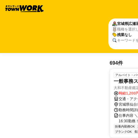
宮城県
広瀬
職種を選択
残業なし
キーワード
694件
アルバイト・パ
一般事務
大和不動産鑑
時給1,200
交通・アク
宮城県仙台
勤務時間詳細
仕事内容 ＼
16:30勤
扶養内勤務OK
ブランクOK
長