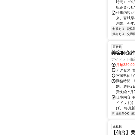
時間） ✅
組み合わせて
仕事内容 
来、宮城県
創業、今年創
制服あり
資格
賞与あり
交通
正社員
美容師免許
アイドット仙
月給220,0
ア
宮城県仙台
勤務時間・曜日
制、週休2日
費支給 ~月2万
仕事内容: 
イドット)
げ、 毎月新
即日勤務OK
残
正社員
【仙台】