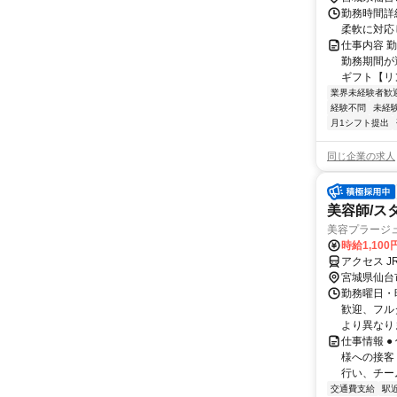
勤務時間詳細
柔軟に対応
仕事内容 勤
勤務期間が選
ギフト【リン
業界未経験者歓
経験不問
未経
月1シフト提出
同じ企業の求人
美容師/ス
美容プラージ
時給1,10
アクセス 
宮城県仙台
勤務曜日・時
歓迎、フル
より異なりま
仕事情報 
様への接客
行い、チー
交通費支給
駅