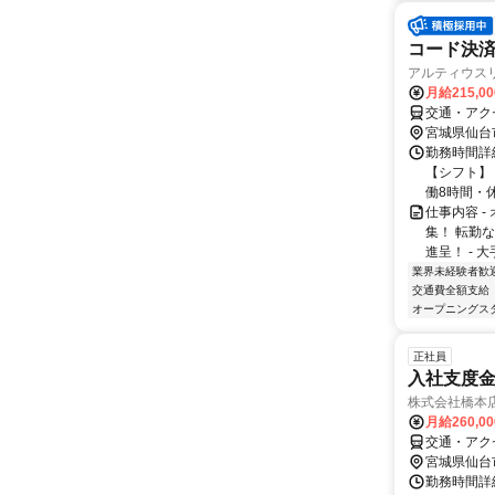
コード決
アルティウス
月給215,0
交通・アク
宮城県仙台
勤務時間詳細
【シフト】 
働8時間・休憩
仕事内容 
集！ 転勤
進呈！ - 
業界未経験者歓
交通費全額支給
オープニングス
正社員
入社支度金
株式会社橋本
月給260,0
交通・アク
宮城県仙台
勤務時間詳細