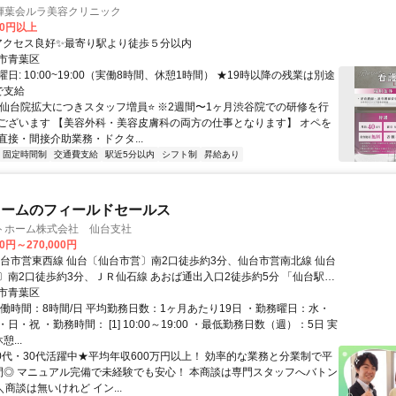
輝葉会ルラ美容クリニック
00円以上
アクセス: アクセス良好✨最寄り駅より徒歩５分以内
市青葉区
日: 10:00~19:00（実働8時間、休憩1時間） ★19時以降の残業は別途
で支給
 ⭐仙台院拡大につきスタッフ増員⭐ ※2週間〜1ヶ月渋谷院での研修を行
ございます 【美容外科・美容皮膚科の両方の仕事となります】 オペを
直接・間接介助業務・ドクタ...
固定時間制
交通費支給
駅近5分以内
シフト制
昇給あり
ォームのフィールドセールス
トホーム株式会社 仙台支社
00円～270,000円
仙台市営東西線 仙台〔仙台市営〕南2口徒歩約3分、仙台市営南北線 仙台
〕南2口徒歩約3分、ＪＲ仙石線 あおば通出入口2徒歩約5分 「仙台駅」
分
市青葉区
実働時間：8時間/日 平均勤務日数：1ヶ月あたり19日 ・勤務曜日：水・
日・祝 ・勤務時間： [1] 10:00～19:00 ・最低勤務日数（週）：5日 実
...
20代・30代活躍中★平均年収600万円以上！ 効率的な業務と分業制で平
間◎ マニュアル完備で未経験でも安心！ 本商談は専門スタッフへバトン
＼商談は無いけれど イン...