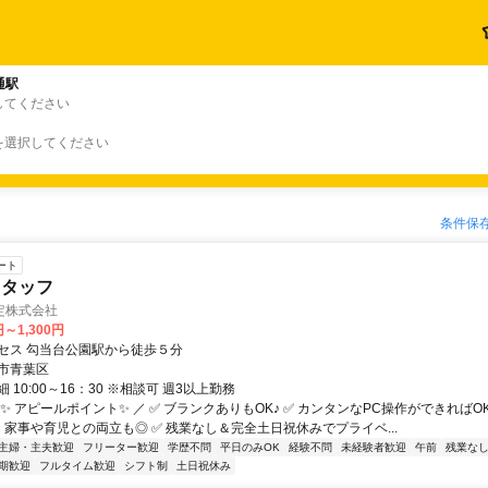
通駅
してください
を選択してください
条件保
ート
スタッフ
定株式会社
円～1,300円
セス 勾当台公園駅から徒歩５分
市青葉区
 10:00～16：30 ※相談可 週3以上勤務
✨ アピールポイント✨ ／ ✅ ブランクありもOK♪ ✅ カンタンなPC操作ができればOK！ 
務！家事や育児との両立も◎ ✅ 残業なし＆完全土日祝休みでプライベ...
主婦・主夫歓迎
フリーター歓迎
学歴不問
平日のみOK
経験不問
未経験者歓迎
午前
残業な
期歓迎
フルタイム歓迎
シフト制
土日祝休み