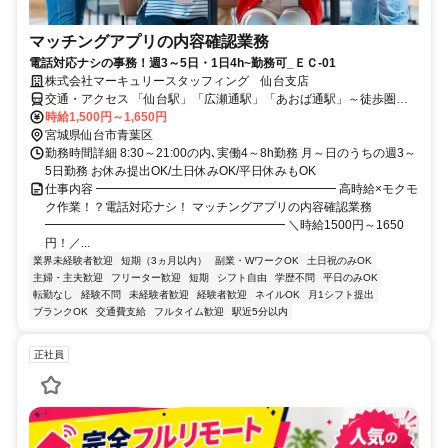
マッチングアプリの内容確認業務
電話対応ナシの事務！週3～5日・1日4h~勤務可_ＥＣ-01
株式会社マーキュリースタッフィング 仙台支店
交通・アクセス 「仙台駅」「広瀬通駅」「あおば通駅」～徒歩圏内
～徒歩圏内
時給1,500円～1,650円
宮城県仙台市青葉区
勤務時間詳細 8:30～21:00の内､実働4～8h勤務 月～日のうちの週3～
5日勤務 お休み提出OK/土日休みOK/平日休みもOK
仕事内容 ━━━━━━━━━━━━━━━━━━━━ 高時給×モクモ
ク作業！？電話対応ナシ！ マッチングアプリの内容確認業務
━━━━━━━━━━━━━━━━━━━━ ＼時給1500円～1650
円！／...
業界未経験者歓迎
短期（3ヵ月以内）
副業・WワークOK
土日祝のみOK
主婦・主夫歓迎
フリーター歓迎
短期
シフト自由
学歴不問
平日のみOK
転勤なし
経験不問
未経験者歓迎
経験者歓迎
ネイルOK
月1シフト提出
ブランクOK
交通費支給
フルタイム歓迎
駅近5分以内
正社員