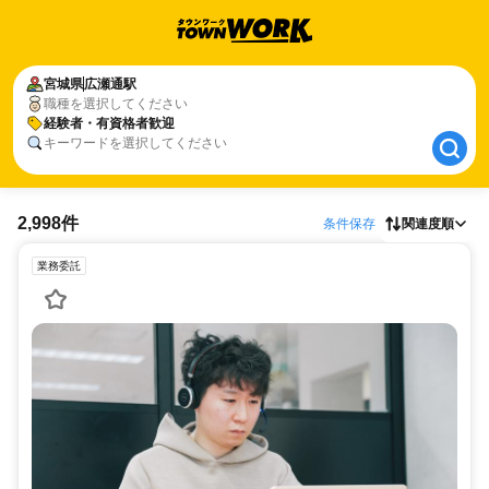
宮城県
宮城県
広瀬通駅
広瀬通駅
職種を選択してください
経験者・有資格者歓迎
経験者・有資格者歓迎
キーワードを選択してください
2,998件
条件保存
関連度順
業務委託