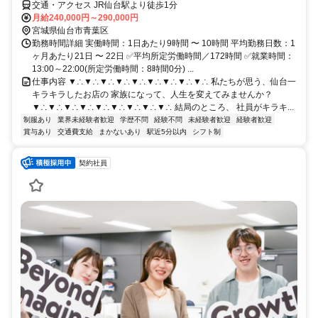
交通・アクセス JR仙台駅より徒歩1分
月給240,000円～290,000円
宮城県仙台市青葉区
勤務時間詳細 実働時間：1日あたり9時間 〜 10時間 平均勤務日数：1
ヶ月あたり21日 〜 22日 ✅平均所定労働時間／172時間 ✅就業時間：
13:00～22:00(所定労働時間：8時間0分) ...
仕事内容 ▼∴▼∴▼∴▼∴▼∴▼∴▼∴▼∴▼∴ 私たちが思う、仙台一
キラキラしたお店の 家族になって、人生を変えてみませんか？
▼∴▼∴▼∴▼∴▼∴▼∴▼∴▼∴▼∴ 結局のところ、 社員がキラキ...
制服あり
業界未経験者歓迎
学歴不問
経験不問
未経験者歓迎
経験者歓迎
賞与あり
交通費支給
まかないあり
駅近5分以内
シフト制
契約社員