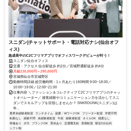
スニダン|チャットサポート・電話対応ナシ(仙台オフ
ィス)
急成長中のC2Cフリマアプリでオフィスワークデビューが叶う！
スニダン仙台オフィス
交通・アクセス 仙台駅徒歩 約2分／宮城野通駅徒歩 約4分
月給230,000円～290,000円
宮城県仙台市宮城野区
勤務時間詳細 総労働時間：1ヶ月あたり160時間 9:00~18:00／
10:00~19:00／12:00~21:00
仕事内容 ＼ファッション＆コレクティブ C2Cフリマアプリのチャッ
トオペレーター／ 接客経験やコミュニケーション力を活かしてスニ
ダンでスキルアップを目指しませんか？ SNKRDUNK(スニダン)は
年...
業界未経験者歓迎
ランチタイム
副業・WワークOK
フリーター歓迎
学歴不問
転勤なし
経験不問
未経験者歓迎
午前
経験者歓迎
ネイルOK
残業なし
研修あり
夕方
ブランクOK
育休あり
交通費支給
長期歓迎
駅近5分以内
シフト制