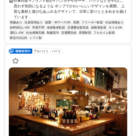
仕事内容 «ブランド紹介» ハンカチやポーチ、バッグなどを中心に、
思わず笑顔になるような ポップでかわいらしいデザインを展開。 上
質な素材と遊び心あふれるデザインで、日常に彩りとときめきを届け
ています...
制服あり
社員登用あり
副業・WワークOK
長期
フリーター歓迎
社会保険あり
給料前払いOK
学歴不問
未経験者歓迎
交通費全額支給
経験者歓迎
ネイルOK
週払いOK
社会保険完備
制服貸与
交通費支給
長期歓迎
フルタイム歓迎
駅近5分以内
シフト制
アルバイト・パート