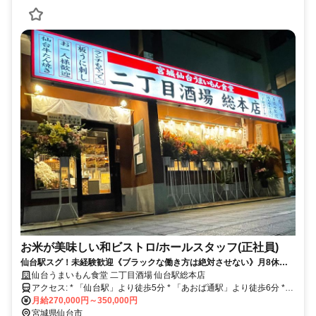
お米が美味しい和ビストロ/ホールスタッフ(正社員)
仙台駅スグ！未経験歓迎《ブラックな働き方は絶対させない》月8休み
◎会社と一緒に成長できる環境♪
仙台うまいもん食堂 二丁目酒場 仙台駅総本店
アクセス: * 「仙台駅」より徒歩5分 * 「あおば通駅」より徒歩6分 *
「広瀬通駅」より徒歩10分 * 「宮城野通駅」より徒歩12分 * 「五橋
月給270,000円～350,000円
駅」より徒歩18分 《複数駅が使えるアクセス良好な好立地！》 JR東
宮城県仙台市