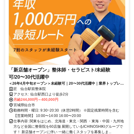
「新店舗オープン」整体師・セラピスト/未経験
可/20〜30代活躍中
＜26年4月中旬オープン＞未経験可｜20〜30代活躍中｜業界トップレベ
ルの給与水準｜初回ボーナス80万円・賞与500万円の支給実績あり
匠 仙台駅前整体院
アクセス: 仙台駅西口より徒歩2分
月給244,000円～400,000円
宮城県仙台市
勤務時間・曜日: 9:30~20:30（休憩2時間） ※固定残業時間を含む
【営業時間】 10:00〜14:00 16:00〜20:00
仕事内容: 関東をはじめ、北海道・東北・関西 ・東海・中国・九州地
方など全国に整骨院を60店舗 展開しているICHINOSHIKIグループで
す！ 新店舗オープンに伴い 一緒に働くスタッフを募集しま...