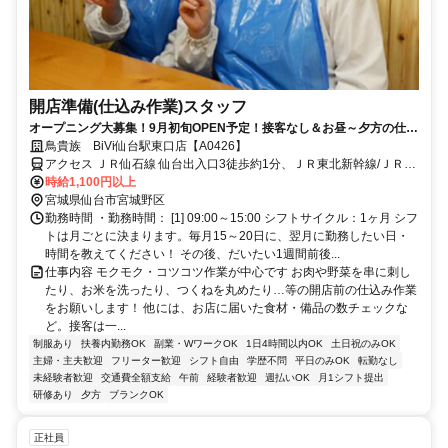
開店準備(仕込み作業)スタッフ
オープニング大募集！9月初旬OPEN予定！接客なし＆お昼～夕方の仕込
み作業★お子様連れの面接OK★
鳥貴族 BiVi仙台駅東口店【A0426】
アクセス ＪＲ仙石線 仙台出入口3徒歩約1分、ＪＲ東北新幹線/ＪＲ北
海道新幹線 仙台東口徒歩約2分、ＪＲ仙山線 仙台東口徒歩約2分 仙台
時給1,100円以上
駅～徒歩1分
宮城県仙台市宮城野区
勤務時間 ・勤務時間： [1] 09:00～15:00 シフトサイクル：1ヶ月 シフ
トは月ごとに決まります。毎月15～20日に、翌月に勤務したい日・
時間を教えてください！ その後、だいたい1週間前後...
仕事内容 モクモク・コツコツ作業が中心です お肉や野菜を串に刺し
たり、お米を洗ったり、つくねを丸めたり…等の開店前の仕込み作業
をお願いします！ 他には、お店に届いた食材・備品の数チェックな
ど。接客は一...
制服あり
扶養内勤務OK
副業・WワークOK
1日4時間以内OK
土日祝のみOK
主婦・主夫歓迎
フリーター歓迎
シフト自由
学歴不問
平日のみOK
転勤なし
未経験者歓迎
交通費全額支給
午前
経験者歓迎
週払いOK
月1シフト提出
研修あり
夕方
ブランクOK
正社員