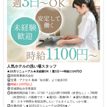
人気ホテルの洗い場スタッフ
★10月リニューアル★未経験OK！週3日〜×時給1100円◎
阿部商事株式会社
交通・アクセス 各線「仙台駅」より徒歩3分
時給1,100円以上
宮城県仙台市青葉区
勤務時間詳細 7:30～17:00 ┗上記の間で6時間（休憩なし）～7時間
（休憩60分）の勤務です！ ★週3日～勤務OK！ ★週5の勤務も大歓
迎！ スキマ時間を有効活用したい フルタイムでしっかり稼...
仕事内容 ＼★10月1日リニューアルOPEN★／