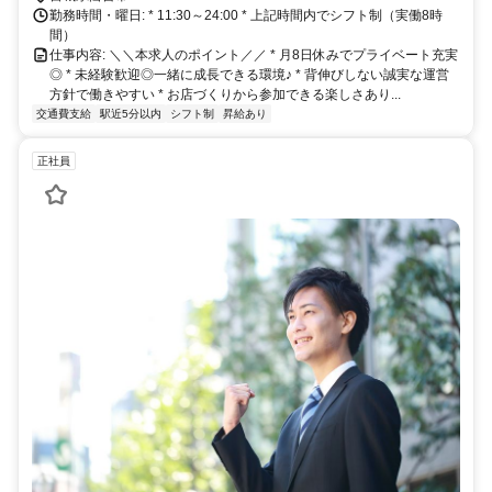
北本線・仙石線、仙台市地下鉄南北線・東西線が利用しやすく、通勤
勤務時間・曜日: * 11:30～24:00 * 上記時間内でシフト制（実働8時
のしやすさ抜群◎ 周辺には商業施設やオフィス街も充実しており、
間）
仕事前後の買い物にも便利なエリアです♪
仕事内容: ＼＼本求人のポイント／／ * 月8日休みでプライベート充実
◎ * 未経験歓迎◎一緒に成長できる環境♪ * 背伸びしない誠実な運営
方針で働きやすい * お店づくりから参加できる楽しさあり...
交通費支給
駅近5分以内
シフト制
昇給あり
正社員