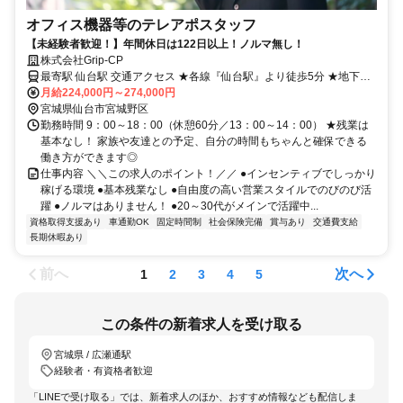
オフィス機器等のテレアポスタッフ
【未経験者歓迎！】年間休日は122日以上！ノルマ無し！
株式会社Grip-CP
最寄駅 仙台駅 交通アクセス ★各線『仙台駅』より徒歩5分 ★地下鉄
東西線『宮城野通駅』より徒歩1分
月給224,000円～274,000円
宮城県仙台市宮城野区
勤務時間 9：00～18：00（休憩60分／13：00～14：00） ★残業は
基本なし！ 家族や友達との予定、自分の時間もちゃんと確保できる
働き方ができます◎
仕事内容 ＼＼この求人のポイント！／／ ●インセンティブでしっかり
稼げる環境 ●基本残業なし ●自由度の高い営業スタイルでのびのび活
躍 ●ノルマはありません！ ●20～30代がメインで活躍中...
資格取得支援あり
車通勤OK
固定時間制
社会保険完備
賞与あり
交通費支給
長期休暇あり
前へ
次へ
1
2
3
4
5
この条件の新着求人を受け取る
宮城県 / 広瀬通駅
経験者・有資格者歓迎
「LINEで受け取る」では、新着求人のほか、おすすめ情報なども配信しま