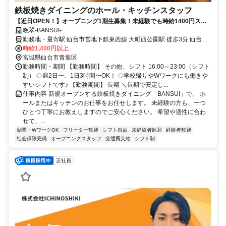
鉄板焼きダイニングのホール・キッチンスタッフ
【近日OPEN！】オープニング1期生募集！未経験でも時給1400円スタ
ート◎みんな一緒のスタートだから安心♪
晩翠-BANSUI-
勤務地・最寄駅 仙台市営地下鉄東西線 大町西公園駅 徒歩3分 仙台市
営地下鉄東西線 青葉通一番町駅 徒歩8分 JR仙山線 仙台駅 徒歩15分
時給1,400円以上
（自転車なら約7分）
宮城県仙台市青葉区
勤務時間・期間 【勤務時間】 その他、シフト 16:00～23:00（シフト
制） ◇週2日〜、1日3時間〜OK！ ◇学校帰りやWワークにも働きや
すいシフトです♪ 【勤務期間】 長期 ＼長期で安定し...
仕事内容 新規オープンする鉄板焼きダイニング「BANSUI」で、 ホ
ールまたはキッチンのお仕事をお任せします。 未経験の方も、一つ
ひとつ丁寧にお教えしますのでご安心ください。 希望や適性に合わ
せて、...
副業・WワークOK
フリーター歓迎
シフト自由
未経験者歓迎
経験者歓迎
社会保険完備
オープニングスタッフ
交通費支給
シフト制
正社員