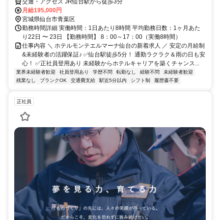
交通・アクセス JR仙台駅から徒歩3分
月給195,000円
宮城県仙台市青葉区
勤務時間詳細 実働時間：1日あたり8時間 平均勤務日数：1ヶ月あた
り22日 〜 23日 【勤務時間】 8：00～17：00（実働8時間）
仕事内容 ＼ ホテルモンテエルマーナ仙台の新着求人 ／ 安定の月給制
&未経験者の活躍保証♪ ✅仙台駅徒歩5分！ 通勤ラクラク＆雨の日も安
心！ ✅正社員登用あり 未経験からホテルキャリアを築くチャンス...
業界未経験者歓迎
社員登用あり
学歴不問
転勤なし
経験不問
未経験者歓迎
残業なし
ブランクOK
交通費支給
駅近5分以内
シフト制
履歴書不要
正社員