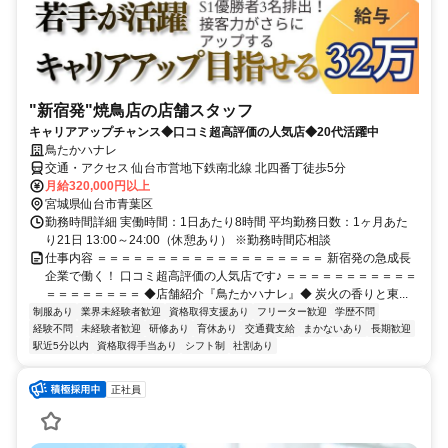
"新宿発"焼鳥店の店舗スタッフ
キャリアアップチャンス◆口コミ超高評価の人気店◆20代活躍中
鳥たかハナレ
交通・アクセス 仙台市営地下鉄南北線 北四番丁徒歩5分
月給320,000円以上
宮城県仙台市青葉区
勤務時間詳細 実働時間：1日あたり8時間 平均勤務日数：1ヶ月あた
り21日 13:00～24:00（休憩あり） ※勤務時間応相談
仕事内容 ＝＝＝＝＝＝＝＝＝＝＝＝＝＝＝＝＝＝＝ 新宿発の急成長
企業で働く！ 口コミ超高評価の人気店です♪ ＝＝＝＝＝＝＝＝＝＝＝
＝＝＝＝＝＝＝＝ ◆店舗紹介『鳥たかハナレ』◆ 炭火の香りと東...
制服あり
業界未経験者歓迎
資格取得支援あり
フリーター歓迎
学歴不問
経験不問
未経験者歓迎
研修あり
育休あり
交通費支給
まかないあり
長期歓迎
駅近5分以内
資格取得手当あり
シフト制
社割あり
正社員