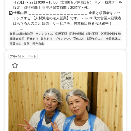
り20日 〜 22日 9:00～18:00（実働8ｈ／休憩1ｈ） ※ノー残業デーを
設定・取得可能！ ※平均残業時間：20時間 <残...
仕事内容 ＿＿＿＿＿＿＿＿＿＿＿＿＿＿＿＿＿ 企業と求職者をマッ
チングする 【人材派遣の法人営業】です。 20～30代の営業未経験者
はもちろんのこと 販売・サービス等、異業種出身者も活躍中！ ＿＿
＿＿...
業界未経験者歓迎
ランチタイム
学歴不問
固定時間制
経験不問
交通費全額支給
経験者歓迎
研修あり
賞与あり
ブランクOK
育休あり
駅近5分以内
土日祝休み
服装自由
髪型・髪色自由
アルバイト・パート