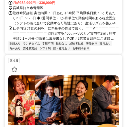
／JR「仙台駅」西口より徒歩約9分
月給258,000円～330,000円
宮城県仙台市青葉区
勤務時間詳細 実働時間：1日あたり8時間 平均勤務日数：1ヶ月あた
り21日 〜 23日 ◆1週間単位・1か月単位で勤務時間をある程度固定
（シフトの兼ね合いで変動する可能性はあり） 生活リズムを整えや...
仕事内容 洋食の腕を、世界基準の舞台で磨く。 ￣￣V￣￣￣￣￣￣￣
￣￣￣￣￣￣￣￣￣￣ ◎想定年収400万〜550万／賞与年2回：昨年
実績5.1ヶ月分 ◎応募は履歴書なしでOK／2営業日以内にご連絡 ...
制服あり
ランチタイム
学歴不問
転勤なし
経験者歓迎
研修あり
賞与あり
育休あり
交通費支給
シフト制
寮・社宅あり
食事補助あり
正社員