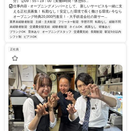
分） ②09：55～19：00（実働8時間・休憩65...
仕事内容 - オープニングメンバーとして、 新しいサービスを一緒に支
える正社員募集！ 転勤なし！安定した環境で長く働ける環境♪ 今なら
オープニング特典20,000円進呈！ - 大手鉄道会社の新サー...
業界未経験者歓迎
主婦・主夫歓迎
フリーター歓迎
学歴不問
転勤なし
経験不問
未経験者歓迎
交通費全額支給
経験者歓迎
ネイルOK
残業なし
研修あり
ブランクOK
育休あり
オープニングスタッフ
交通費支給
長期歓迎
駅近5分以内
シフト制
ピアスOK
正社員