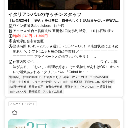
イタリアンバルのキッチンスタッフ
【仙台駅3分】「好き」を仕事に、自分らしく！ 絶品まかない×充実の社
割あり◎ 個性豊かな仲間と、最高に楽しいお店を作ろう！
ワイン酒場 GabuLicious 仙台店
アクセス 仙台市営南北線 五橋北4口徒歩約16分、ＪＲ仙石線 榴ヶ岡1
番口徒歩約21分、ＪＲ仙山線 東照宮徒歩約28分 ■仙台駅徒歩3分■あ
時給1,040円～1,300円
おば通駅徒歩5分■広瀬通駅徒歩8分
宮城県仙台市青葉区
勤務時間 10:45～23:30 ★週2日・1日4h～OK！ ※店舗状況により変
動あり ＼ シフトは1ヶ月毎の自己申告制 ／ ￣￣￣￣￣￣￣￣￣￣￣
￣￣￣￣￣￣ プライベートとの両立もバッチリ！ 「...
仕事内容 ◇◇…――――――――――――――――― 「ワインに興
味がある」 「おいしい料理が好き」 その気持ちがあればOK！ オシャ
レで活気あふれるイタリアンバル 『GabuLicious...
制服あり
扶養内勤務OK
社員登用あり
副業・WワークOK
土日祝のみOK
主婦・主夫歓迎
フリーター歓迎
シフト自由
学歴不問
平日のみOK
学生歓迎
未経験者歓迎
経験者歓迎
有資格者歓迎
研修あり
ブランクOK
交通費支給
まかないあり
長期歓迎
フルタイム歓迎
アルバイト・パート