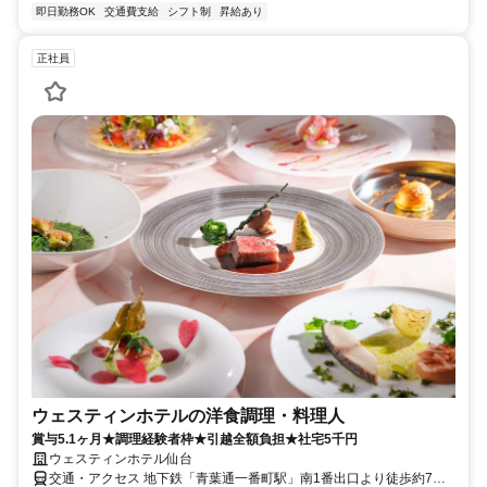
即日勤務OK
交通費支給
シフト制
昇給あり
正社員
ウェスティンホテルの洋食調理・料理人
賞与5.1ヶ月★調理経験者枠★引越全額負担★社宅5千円
ウェスティンホテル仙台
交通・アクセス 地下鉄「青葉通一番町駅」南1番出口より徒歩約7分