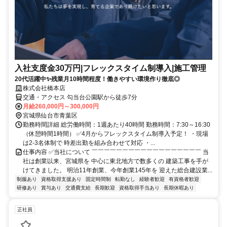
入社支度金30万円|フレックスタイム制導入|施工管理
20代活躍中✨残業月10時間程度！働きやすい環境作り徹底◎
株式会社橋本店
交通・アクセス 勾当台公園駅から徒歩7分
月給260,000円～300,000円
宮城県仙台市青葉区
勤務時間詳細 総労働時間：1週あたり40時間 勤務時間：7:30～16:30
（休憩時間1時間） ✅4月からフレックスタイム制導入予定！ ・現場
は2-3名体制で 時差出勤を組み合わせて対応 ・...
仕事内容 ✅当社について ￣￣￣￣￣￣￣￣￣￣￣￣￣￣￣￣￣￣ 当
社は創業以来、宮城県を 中心に東北地方で数多くの 建築工事を手が
けてきました。 明治11年創業、今年創業145年を 迎えた総合建設業...
制服あり
資格取得支援あり
固定時間制
転勤なし
経験者歓迎
有資格者歓迎
研修あり
賞与あり
交通費支給
長期歓迎
資格取得手当あり
長期休暇あり
正社員