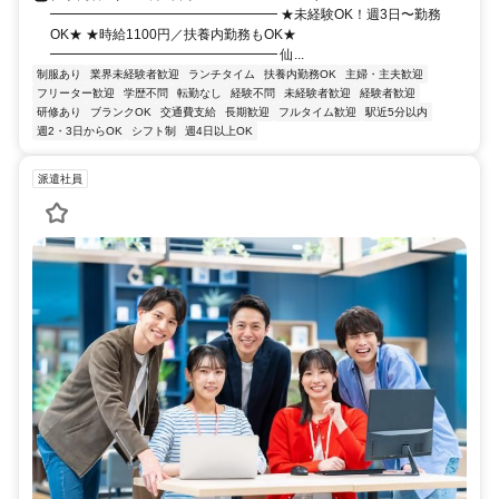
━━━━━━━━━━━━━━━━━ ★未経験OK！週3日〜勤務
OK★ ★時給1100円／扶養内勤務もOK★
━━━━━━━━━━━━━━━━━ 仙...
制服あり
業界未経験者歓迎
ランチタイム
扶養内勤務OK
主婦・主夫歓迎
フリーター歓迎
学歴不問
転勤なし
経験不問
未経験者歓迎
経験者歓迎
研修あり
ブランクOK
交通費支給
長期歓迎
フルタイム歓迎
駅近5分以内
週2・3日からOK
シフト制
週4日以上OK
派遣社員