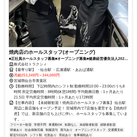
焼肉店のホールスタッフ(オープニング)
■正社員ホールスタッフ募集■オープニング募集■健康経営優良法人2026/
食育実践優良法人2026認定
株式会社トラクシィ
【最寄り駅】 ・仙台駅 ・広瀬通駅 ・あおば通駅
月給253,349円～344,000円
宮城県仙台市青葉区
【勤務時間】 下記時間内のシフト制 勤務時間10:00～23:00のうち8
時間 所定労働時間：8時間(休憩1時間) 平均勤務日数：1ヶ月あたり
21.5日 平均所定労働時間：1ヶ月あたり172時間
【仕事内容】 【未経験歓迎！焼肉店のホールスタッフ募集】 仙台駅
周辺に新店舗をオープン予定！ 宮城県内で7店舗を運営する【焼肉仔
虎】では、新店舗の立ち上げに伴い、ホールスタッフを募集していま
す。 ...
フリーター歓迎
学歴不問
車通勤OK
転勤なし
未経験者歓迎
経験者歓迎
研修あり
社会保険完備
制服貸与
賞与あり
オープニングスタッフ
交通費支給
駅近5分以内
シフト制
社割あり
昇給あり
食事補助あり