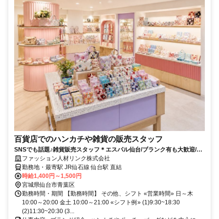
百貨店でのハンカチや雑貨の販売スタッフ
SNSでも話題♪雑貨販売スタッフ＊エスパル仙台/ブランク有も大歓迎/駅
直結交通費支給◎
ファッション人材リンク株式会社
勤務地・最寄駅 JR仙石線 仙台駅 直結
時給1,400円～1,500円
宮城県仙台市青葉区
勤務時間・期間 【勤務時間】 その他、シフト «営業時間» 日～木
10:00～20:00 金土 10:00～21:00 «シフト例» (1)9:30~18:30
(2)11:30~20:30 (3...