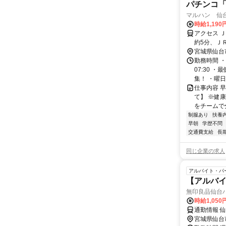
パチンコ「マ
マルハン 仙
時給1,190
アクセス 
約5分、Ｊ
店（予定）
宮城県仙台
勤務時間 ・
07:30 
集！ ・曜日
仕事内容 
て】 ※健
をチームで分
制服あり
扶養
早朝
学歴不問
交通費支給
長
同じ企業の求人
アルバイト・パ
【アルバ
無印良品仙台
時給1,050
通勤情報 
宮城県仙台