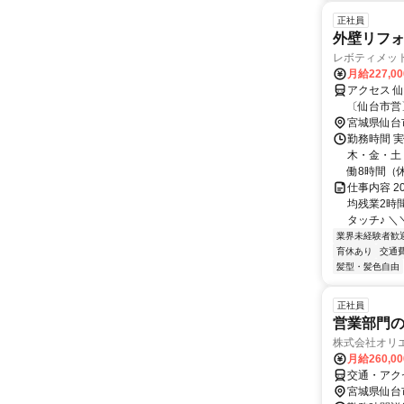
正社員
外壁リフ
レボティメッ
月給227,0
アクセス 
〔仙台市営
から徒歩3
宮城県仙台
勤務時間 
木・金・土・
働8時間（休憩
仕事内容 
均残業2時
タッチ♪ ＼
業界未経験者歓
育休あり
交通
髪型・髪色自由
正社員
営業部門の
株式会社オリ
月給260,0
交通・アク
宮城県仙台