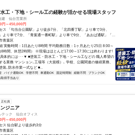
防水工・下地・シール工の経験が活かせる現場スタッフ
住建 仙台営業所
00円～450,000円
セス 「勾当台公園駅」より徒歩7分、「北四番丁駅」より車で3分、
」より車で7分、「青葉通一番町駅」より車で9分、「あおば通駅」「仙
車で10分
市青葉区
 実働時間：1日あたり8時間 平均勤務日数：1ヶ月あたり25日 8:00～
実働8時間、休憩2時間） ※現場はほとんど17:00～17:30には終わります!
▼具体的には･･･▼ ■塗装工・防水工・下地・シール工などの 職人希望の
する業務 マンション､工場等（大規模）､ 学校、公園関連の修繕業務、
装､防水作業一式など ■...
迎
バイク通勤OK
学歴不問
車通勤OK
固定時間制
経験不問
ブランクOK
格取得手当あり
正社員
エンジニア
ルテック 仙台オフィス
00円～450,000円
セス 仙台駅より徒歩約3分
市青葉区