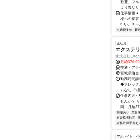
歓迎、フル
より異なりま
仕事情報 
様への接客
行い、チー
交通費支給
駅
正社員
エクステ
株式会社EXon
月給370,0
交通・アク
宮城県仙台
勤務時間詳細
◆フレック
ムなし ※標準
仕事内容 
せんか？ 
問・月給37
制服あり
業界
有資格者歓迎
資格取得手当あ
アルバイト・パ