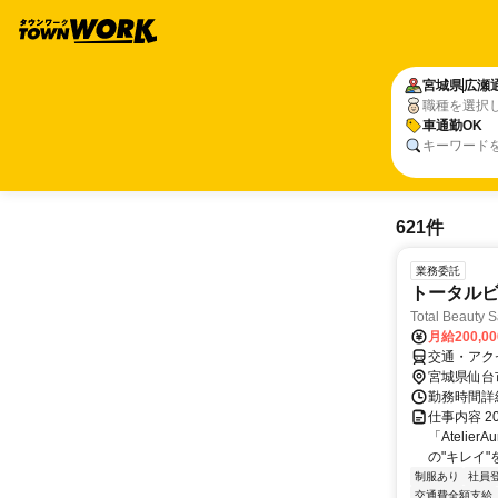
宮城県
広瀬
職種を選択
車通勤OK
キーワード
621件
業務委託
トータル
Total Beauty S
月給200,0
交通・アク
宮城県仙台
勤務時間詳細
仕事内容 
「Ateli
の"キレイ"
制服あり
社員
交通費全額支給