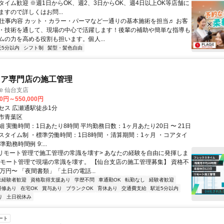
タイム歓迎 ※週1日からOK、週2、3日からOK、週4日以上OK等店舗に
すので詳しくはお問...
● 仕事内容 カット・カラー・パーマなど一通りの基本施術を担当♬ お客
・技術を通して、現場の中心で活躍します！後輩の補助や簡単な指導も
ムの力を高める役割も担います。個人...
近5分以内
シフト制
髪型・髪色自由
リア専門店の施工管理
e 仙台支店
00円～550,000円
セス 広瀬通駅徒歩1分
市青葉区
 実働時間：1日あたり8時間 平均勤務日数：1ヶ月あたり20日 〜 21日
スタイム制 ・標準労働時間：1日8時間 ・清算期間：1ヶ月 ・コアタイ
勤務時間例 9:...
<リモート管理で施工管理の常識を壊す> あなたの経験を自由に発揮しま
リモート管理で現場の常識を壊す。 【仙台支店の施工管理募集】 資格不
万円〜 「夜間書類」「土日の電話...
未経験者歓迎
資格取得支援あり
学歴不問
車通勤OK
転勤なし
経験者歓迎
研修あり
在宅OK
賞与あり
ブランクOK
育休あり
交通費支給
駅近5分以内
り
土日祝休み
ート