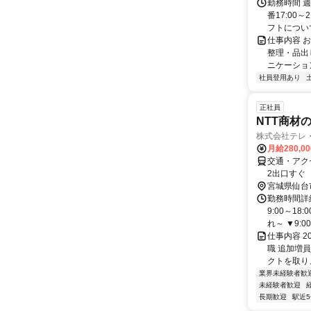
勤務時間 週
番17:00
フトについて
仕事内容 
整理・品出
ニケーショ
社員登用あり
正社員
NTT商材
株式会社テレ
月給280,0
交通・アク
2出口すぐ
宮城県仙台
勤務時間詳細
9:00～1
れ～ ▼9:00.
仕事内容 2
職 追加増
クトを取り、
業界未経験者歓
未経験者歓迎
長期歓迎
駅近