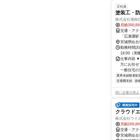
正社員
塗装工・
株式会社湘南
月給300,0
交通・アク
「広瀬通駅
台駅」より
宮城県仙台
勤務時間詳細
18:00（
仕事内容 
方にお任せ
一般住宅の塗
業界未経験者歓
交通費支給
資
同じ企業の求人
クラウド
株式会社ウイ
月給200,0
交通・アク
宮城県仙台