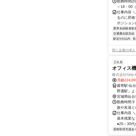
勤務時間詳細
～18：00
仕事内容 
るのに昇格
ポジション
業界未経験者歓
交通費全額支給
駅近5分以内
長
同じ企業の求人
正社員
オフィス
株式会社Grip-
月給224,0
最寄駅 仙台駅 交通アクセス ★各線『仙台駅』より徒歩5分 ★地
野通駅』よ
宮城県仙台
勤務時間 9
族や友達と
仕事内容 
基本残業な
●20～30
資格取得支援あ