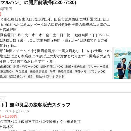
ルハン」の開店前清掃(5:30~7:30)
台駅東店
円
ＪＲ仙石線 仙台出入口3徒歩約1分、仙台市営東西線 宮城野通北1口徒歩
Ｒ仙石線 あおば通エレベータ出入口徒歩約8分 実際の勤務地は近隣の新
となります。
市宮城野区
勤務曜日：月・火・水・木・金・土・日・祝 ・勤務時間： [1] 05:30～
・最低勤務日数（週）：2日 実働時間 2時間 ・週2日～4日勤務できる方募
問わず勤...
早朝2時間／チームで行う開店前清掃／一斉入店あり 【このお仕事につい
康増進法により本業務は20歳以上の方が対象となります ・開店前の店内
担して清掃するお仕事です ・遊...
内勤務OK
副業・WワークOK
1日4時間以内OK
主婦・主夫歓迎
フリーター歓迎
車通勤OK
学生歓迎
未経験者歓迎
午前
経験者歓迎
研修あり
ブランクOK
期歓迎
駅近5分以内
週2・3日からOK
シフト制
ート
イト】無印良品の接客販売スタッフ
ハーベストビレッジ
円～1,300円
仙台市営バス上飯田三丁目バス停降車すぐ※車通勤可
市若林区