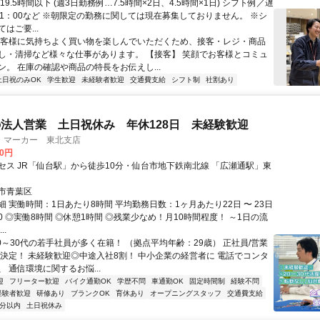
19.5時間以下 (週3日勤務例…7.5時間×2日、4.5時間×1日) シフト例／遅
～21：00など ※朝限定の勤務に関しては現在募集しておりません。 ※シ
はご要...
お客様に気持ちよく買い物を楽しんでいただくため、接客・レジ・商品
し・清掃など様々な仕事があります。 【接客】 笑顔でお客様とコミュ
ン。 在庫の確認や商品の特長をお伝えし...
土日祝のみOK
学生歓迎
未経験者歓迎
交通費支給
シフト制
社割あり
の法人営業 土日祝休み 年休128日 未経験歓迎
・マーカー 東北支店
00円
セス JR「仙台駅」から徒歩10分・仙台市地下鉄南北線 「広瀬通駅」東
市青葉区
 実働時間：1日あたり8時間 平均勤務日数：1ヶ月あたり22日 〜 23日
8:00 ◎実働8時間 ◎休憩1時間 ◎残業少なめ！月10時間程度！ ～1日の流
..
0～30代の若手社員が多く在籍！ （拠点平均年齢：29歳） 正社員/営業
員決定！ 未経験歓迎◎中途入社8割！ 中小企業の経営者に 電話でコンタ
 通信環境に関するお悩...
迎
フリーター歓迎
バイク通勤OK
学歴不問
車通勤OK
固定時間制
経験不問
経験者歓迎
研修あり
ブランクOK
育休あり
オープニングスタッフ
交通費支給
5分以内
土日祝休み