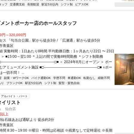
タッフ
交通費支給
長期歓迎
駅近5分以内
シフト制
ピアスOK
ズメントポーカー店のホールスタッフ
00円～320,000円
セス 「勾当台公園」駅から徒歩3分 / 「広瀬通」駅から徒歩5分
市青葉区
 実働時間：1日あたり8時間 平均勤務日数：1ヶ月あたり22日 〜 23日
 ＞ ■15:00～翌1:00 ＊上記の間で実働8時間勤務 ＊シフト制勤務
□―――――――――――――――□■ ＜ 2024年8月にオープン ＞ ポー
むアミューズメント施設 ■□―――――――――――――――□■ ⭐ポー
一切不問！ ...
迎
副業・WワークOK
バイク通勤OK
学歴不問
車通勤OK
転勤なし
経験不問
あり
ブランクOK
駅近5分以内
シフト制
髪型・髪色自由
アルバイト・パート
タイリスト
ュ 仙台店
0円以上
JR仙石線あおば通駅より 徒歩約3分
市青葉区
間 8:30～19:00 ※曜日・時間は応相談 ※残業なしで定時退社 ※長期