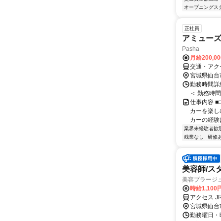
オープニングス
正社員
アミュー
Pasha
月給200,0
交通・アク
宮城県仙台
勤務時間詳細
＜ 勤務時間
仕事内容 ■
カーを楽し
カーの経験は
業界未経験者歓
残業なし
研修
美容師/ス
美容プラージ
時給1,10
アクセス 
宮城県仙台
勤務曜日・時