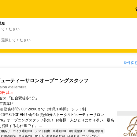
通駅
してください
を選択してください
条件保
ビューティーサロンオープニングスタッフ
alon AtelierAura
00円以上
セス 「仙台駅徒歩5分」
市青葉区
 勤務時間9:00~20:00まで（休憩１時間） シフト制
2026年8月OPEN！仙台駅徒歩5分のトータルビューティーサロン
erAura」オープニングスタッフ募集！ お客様一人ひとりに寄り添い、最高
を提供するお仕事です。 ...
登用あり
バイク通勤OK
シフト自由
車通勤OK
即日勤務OK
職場見学可
経験者歓迎
ネイルOK
駅ナカ
有資格者歓迎
研修あり
ブランクOK