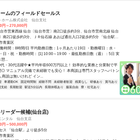
ォームのフィールドセールス
トホーム株式会社 仙台支社
00円～270,000円
仙台市営東西線 仙台〔仙台市営〕南2口徒歩約3分、仙台市営南北線 仙台
〕南2口徒歩約3分、ＪＲ仙石線 あおば通出入口2徒歩約5分 「仙台駅」
分
市青葉区
実働時間：8時間/日 平均勤務日数：1ヶ月あたり19日 ・勤務曜日：水・
日・祝 ・勤務時間： [1] 10:00～19:00 ・最低勤務日数（週）：5日 実
...
20代・30代活躍中★平均年収600万円以上！ 効率的な業務と分業制で平
間◎ マニュアル完備で未経験でも安心！ 本商談は専門スタッフへバトン
＼商談は無いけれど イン...
迎
車通勤OK
固定時間制
経験不問
未経験者歓迎
残業なし
研修あり
賞与あり
費支給
長期歓迎
駅近5分以内
長期休暇あり
服装自由
寮・社宅あり
リーダー候補(仙台店)
エンタル 仙台支店
00円～500,000円
セス 「仙台駅」より徒歩5分
市青葉区