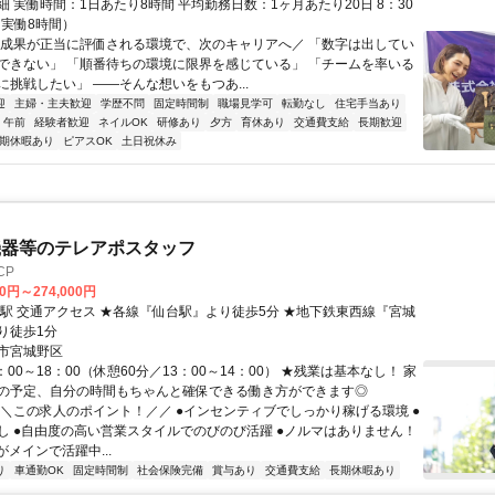
 実働時間：1日あたり8時間 平均勤務日数：1ヶ月あたり20日 8：30
（実働8時間）
＼成果が正当に評価される環境で、次のキャリアへ／ 「数字は出してい
できない」 「順番待ちの環境に限界を感じている」 「チームを率いる
に挑戦したい」 ——そんな想いをもつあ...
迎
主婦・主夫歓迎
学歴不問
固定時間制
職場見学可
転勤なし
住宅手当あり
午前
経験者歓迎
ネイルOK
研修あり
夕方
育休あり
交通費支給
長期歓迎
期休暇あり
ピアスOK
土日祝休み
機器等のテレアポスタッフ
CP
00円～274,000円
下鉄東西線『宮城
り徒歩1分
市宮城野区
：00～18：00（休憩60分／13：00～14：00） ★残業は基本なし！ 家
の予定、自分の時間もちゃんと確保できる働き方ができます◎
＼＼この求人のポイント！／／ ●インセンティブでしっかり稼げる環境 ●
し ●自由度の高い営業スタイルでのびのび活躍 ●ノルマはありません！
代がメインで活躍中...
り
車通勤OK
固定時間制
社会保険完備
賞与あり
交通費支給
長期休暇あり