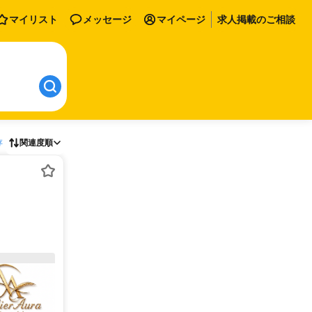
マイリスト
メッセージ
マイページ
求人掲載のご相談
存
関連度順