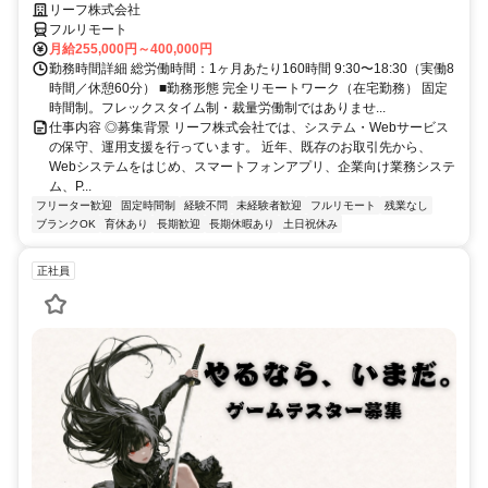
リーフ株式会社
フルリモート
月給255,000円～400,000円
勤務時間詳細 総労働時間：1ヶ月あたり160時間 9:30〜18:30（実働8
時間／休憩60分） ■勤務形態 完全リモートワーク（在宅勤務） 固定
時間制。フレックスタイム制・裁量労働制ではありませ...
仕事内容 ◎募集背景 リーフ株式会社では、システム・Webサービス
の保守、運用支援を行っています。 近年、既存のお取引先から、
Webシステムをはじめ、スマートフォンアプリ、企業向け業務システ
ム、P...
フリーター歓迎
固定時間制
経験不問
未経験者歓迎
フルリモート
残業なし
ブランクOK
育休あり
長期歓迎
長期休暇あり
土日祝休み
正社員