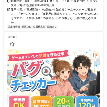
勤務時間・曜日: 【勤務時間】 9：00～18：00 ✅残業代は1分単位で
支給 ✅月平均残業時間20時間以内
仕事内容: ＜宮城勤務＞ 未経験から始めるゲームテスターの募集で
す。 「ゲームが好き」「IT業界に興味がある」 そんな気持ちがあれ
ば大丈夫。 入社後は専任の講師がPCの基本から 丁寧に教える研修
か...
固定時間制
残業なし
交通費支給
昇給あり
正社員