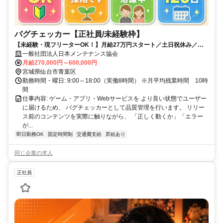
バグチェッカー【正社員/未経験枠】
【未経験・現フリーターOK！】月給27万円スタート／土日祝休み／年
間休日120日以上
一般社団法人日本メンテナンス協会
月給270,000円～600,000円
宮城県仙台市青葉区
勤務時間・曜日: 9:00～18:00（実働8時間） ※月平均残業時間 10時
間
仕事内容: ゲーム・アプリ・Webサービスを より良い状態でユーザー
に届けるため、 バグチェッカーとして品質管理を行います。 リリー
ス前のコンテンツを実際に触りながら、 「正しく動くか」「エラー
が...
即日勤務OK
固定時間制
交通費支給
昇給あり
同じ企業の求人
正社員