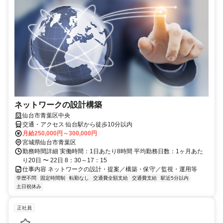
ネットワークの設計構築
仙台市青葉区中央
交通・アクセス 仙台駅から徒歩10分以内
月給250,000円～300,000円
宮城県仙台市青葉区
勤務時間詳細 実働時間：1日あたり8時間 平均勤務日数：1ヶ月あた
り20日 〜 22日 8：30～17：15
仕事内容 ネットワークの設計・提案／構築・保守／監視・運用等
学歴不問
固定時間制
転勤なし
交通費全額支給
交通費支給
駅近5分以内
土日祝休み
正社員