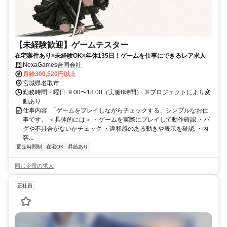
【未経験歓迎】ゲームテスター
在宅案件あり×未経験OK×年休135日！ゲームを仕事にできるレア求人
NexaGames合同会社
月給300,520円以上
宮城県名取市
勤務時間・曜日: 9:00〜18:00（実働8時間） ※プロジェクトにより変
動あり
仕事内容: 「ゲームをプレイしながらチェックする」シンプルなお仕
事です。 ＜具体的には＞ ・ゲームを実際にプレイして動作確認 ・バ
グや不具合がないかチェック ・違和感のある動きや表示を確認 ・内
容...
固定時間制
在宅OK
昇給あり
同じ企業の求人
正社員