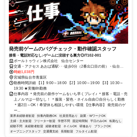
発売前ゲームのバグチェック・動作確認スタッフ
接客・電話対応なし♪ゲームに没頭する裏方◎/T102-001
ポールトゥウィン株式会社 仙台センター
交通・アクセス あおば通駅･･･徒歩0分（2番出口目の前）・仙台
駅･･･徒歩5分の好立地
時給1,038円
宮城県仙台市青葉区
勤務時間詳細 【1】9:00～18:00 【2】10:00～19:00 【3】10:30～
19:30 ★実働8h勤務
仕事内容 ＊発売前の新作ゲームをいち早くプレイ♪ ＊接客・電話・売
上ノルマは一切なし！ ＊服装・髪色・ネイル自由◎自分らしく勤務
＊週2日～OK！希望休も相談しやすい環境 【仕事内容】 発売前のゲ
ー...
業界未経験者歓迎
扶養内勤務OK
社員登用あり
副業・WワークOK
主婦・主夫歓迎
フリーター歓迎
学歴不問
固定時間制
平日のみOK
転勤なし
経験不問
未経験者歓迎
経験者歓迎
ネイルOK
研修あり
ブランクOK
オープニングスタッフ
交通費支給
長期歓迎
フルタイム歓迎