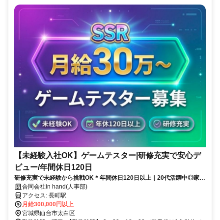
【未経験入社OK】ゲームテスター|研修充実で安心デ
ビュー/年間休日120日
研修充実で未経験から挑戦OK＊年間休日120日以上｜20代活躍中◎家賃
補助最大50％など安心の福利厚生あり
合同会社in hand(人事部)
アクセス: 長町駅
月給300,000円以上
宮城県仙台市太白区