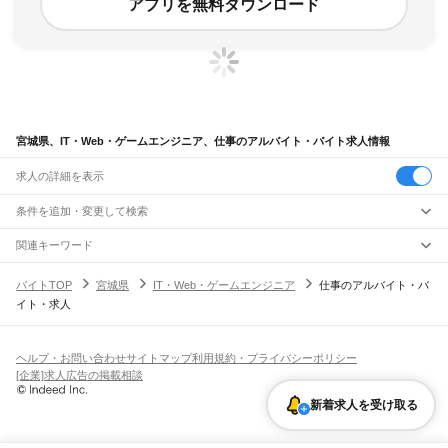
アプリを無料ダウンロード
宮城県、IT・Web・ゲームエンジニア、仕事のアルバイト・バイト求人情報
求人の詳細を表示
条件を追加・変更して検索
市区町村を追加・変更
関連キーワード
宮城県 IT・Web・ゲームエンジニア 合同会社
宮城県
駅を追加・変更
バイトTOP
宮城県
IT・Web・ゲームエンジニア
仕事のアルバイト・バ
宮城県 IT・Web・ゲームエンジニア 即日勤務 バイト
宮城県
すべて
イト・求人
宮城県 IT・Web・ゲームエンジニア 大学生歓迎
仙台市
すべて
職種を追加・変更
JR東北本線(黒磯～利府・盛岡)
宮城県 IT・Web・ゲームエンジニア 外国人 ok
青葉区
宮城野区
若林区
太白区
泉区
越河駅
白石駅
東白石駅
北白川駅
大河原駅
船岡駅
槻木駅
岩沼駅
館腰駅
名取駅
宮城県 IT・Web・ゲームエンジニア ユーザーサポート ドコモ
飲食・フードサービス
石巻市
塩竈市
気仙沼市
白石市
名取市
角田市
多賀城市
岩沼市
登米市
栗原市
特徴を追加・変更
南仙台駅
太子堂駅
長町駅
仙台駅
東仙台駅
岩切駅
新利府駅
利府駅
陸前山王駅
バイトTOP
仕事
宮城県 仕事
IT・Web・ゲームエンジニアすべて 仕事
飲食・フードサービス
すべて
ヘルプ・お問い合わせ
サイトマップ
利用規約・プライバシーポリシー
東松島市
大崎市
富谷市
刈田郡
柴田郡
伊具郡
亘理郡
宮城郡
黒川郡
加美郡
遠田郡
国府多賀城駅
塩釜駅
松島駅
愛宕駅
品井沼駅
鹿島台駅
松山町駅
小牛田駅
田尻駅
ホールスタッフ
キッチンスタッフ
皿洗い・洗い場
精肉・鮮魚加工
給食調理
人気
[企業]求人広告の掲載相談
牡鹿郡
本吉郡
瀬峰駅
梅ケ沢駅
新田駅
石越駅
有壁駅
雇用形態を追加・変更
パン屋（ベーカリー）
フードカウンター販売員
バー（BAR）・バーテンダー
日払いOK
高校生歓迎
学生歓迎
深夜の仕事
髪型・髪色自由
ひげOK
ネイルOK
飲食店補助（開店・閉店準備）
飲食店（店長・マネージャー）
新着求人を受け取る
ピアスOK
アルバイト・パート
履歴書不要
オープニングスタッフ
留学生・外国人活躍中
ドラゴンレール大船渡線
都道府県を変更
営業・販売
勤務期間
正社員
気仙沼駅
営業・販売
すべて
短期
契約社員
単発・1日OK
長期
期間限定（春夏冬休み等）