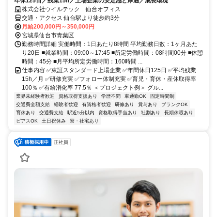
年休125日／残業15h／上場企業の安定感と厚遇／成長環境
株式会社ウイルテック 仙台オフィス
交通・アクセス 仙台駅より徒歩約3分
月給200,000円～350,000円
宮城県仙台市青葉区
勤務時間詳細 実働時間：1日あたり8時間 平均勤務日数：1ヶ月あた
り20日 ■就業時間：09:00～17:45 ■所定労働時間：08時間00分 ■休憩
時間：45分 ■月平均所定労働時間：160時間 ...
仕事内容 ✅東証スタンダード上場企業 ✅年間休日125日 ✅平均残業
15h／月 ✅研修充実 ✅フォロー体制充実 ✅育児・育休・産休取得率
100％ ✅有給消化率 77.5％ ＜プロジェクト例＞ グル...
業界未経験者歓迎
資格取得支援あり
学歴不問
車通勤OK
固定時間制
交通費全額支給
経験者歓迎
有資格者歓迎
研修あり
賞与あり
ブランクOK
育休あり
交通費支給
駅近5分以内
資格取得手当あり
社割あり
長期休暇あり
ピアスOK
土日祝休み
寮・社宅あり
正社員