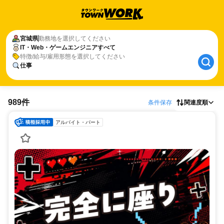
宮城県
勤務地を選択してください
IT・Web・ゲームエンジニアすべて
特徴/給与/雇用形態を選択してください
仕事
989件
条件保存
関連度順
アルバイト・パート