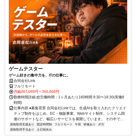
ゲームテスター
ゲーム好きの集中力を、ITの仕事に。
合同会社Link
フルリモート
月給267,000円～350,000円
勤務時間詳細 総労働時間：1ヶ月あたり160時間 9:30〜18:30(実働8
時間)
仕事内容 ●募集背景 合同会社Linkでは、生成AIを取り入れたクリエイ
ティブ制作をはじめ、EC・物販事業、Webサイト制作、システム関
連のサポートなど、幅広いサービスを展開しています。 その中で...
資格取得支援あり
固定時間制
フルリモート
午前
研修あり
夕方
資格取得手当あり
土日祝休み