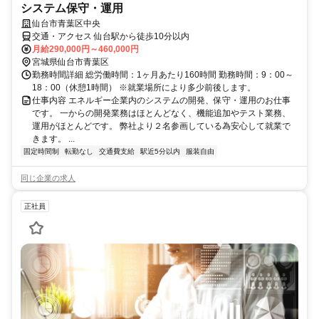
システム保守・運用
仙台市青葉区中央
交通・アクセス 仙台駅から徒歩10分以内
月給290,000円～460,000円
宮城県仙台市青葉区
勤務時間詳細 総労働時間：1ヶ月あたり160時間 勤務時間：9：00～
18：00（休憩1時間） ※就業場所により多少前後します。
仕事内容 エネルギー企業内のシステムの開発、保守・運用のお仕事
です。 一からの開発業務はほとんどなく、機能追加やテスト業務、
運用がほとんどです。 弊社より２名参画している為安心して就業で
きます。 ...
固定時間制
転勤なし
交通費支給
駅近5分以内
服装自由
同じ企業の求人
正社員