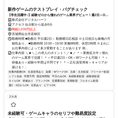
新作ゲームのテストプレイ・バグチェック
【学生活躍中♪】経験ゼロから憧れのゲーム業界デビュー！週2日～OK
／服装・髪型自由
株式会社デジタルハーツ
アクセス 仙台駅から徒歩6分
時給1,038円以上
宮城県仙台市若林区
勤務時間 ■勤務日 平日週2日～ 勤務曜日応相談 ※土日祝日も稼働の可
能性あり。 ■勤務時間 10:00～19:00 実働8時間、休憩1時間 ※まれに
お仕事内容によって多少変動することがあります 例...
仕事内容 ＼★＼この求人のポイント！／★／ ＊＜業務拡大中＞憧れ
のゲーム業界で活躍！ ＊＜平日週2日～OK＞Wワークも可能！ ＊＜
研修あり＞経験や学歴は不問です！ ＊＜正社員登用有＞キャリアが
築ける！...
扶養内勤務OK
社員登用あり
副業・WワークOK
主婦・主夫歓迎
フリーター歓迎
シフト自由
学歴不問
固定時間制
平日のみOK
未経験者歓迎
経験者歓迎
ネイルOK
研修あり
ブランクOK
交通費支給
長期歓迎
フルタイム歓迎
週2・3日からOK
社割あり
ピアスOK
正社員
未経験可・ゲームキャラのセリフや難易度設定