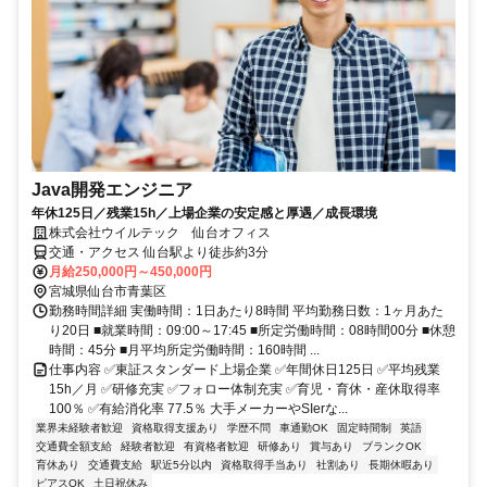
Java開発エンジニア
年休125日／残業15h／上場企業の安定感と厚遇／成長環境
株式会社ウイルテック 仙台オフィス
交通・アクセス 仙台駅より徒歩約3分
月給250,000円～450,000円
宮城県仙台市青葉区
勤務時間詳細 実働時間：1日あたり8時間 平均勤務日数：1ヶ月あた
り20日 ■就業時間：09:00～17:45 ■所定労働時間：08時間00分 ■休憩
時間：45分 ■月平均所定労働時間：160時間 ...
仕事内容 ✅東証スタンダード上場企業 ✅年間休日125日 ✅平均残業
15h／月 ✅研修充実 ✅フォロー体制充実 ✅育児・育休・産休取得率
100％ ✅有給消化率 77.5％ 大手メーカーやSIerな...
業界未経験者歓迎
資格取得支援あり
学歴不問
車通勤OK
固定時間制
英語
交通費全額支給
経験者歓迎
有資格者歓迎
研修あり
賞与あり
ブランクOK
育休あり
交通費支給
駅近5分以内
資格取得手当あり
社割あり
長期休暇あり
ピアスOK
土日祝休み