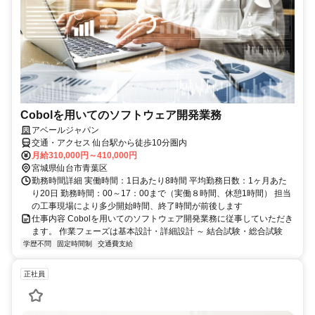
Cobolを用いてのソフトウェア開発業務
アベールジャパン
交通・アクセス 仙台駅から徒歩10分圏内
月給310,000円～410,000円
宮城県仙台市青葉区
勤務時間詳細 実働時間：1日あたり8時間 平均勤務日数：1ヶ月あた
り20日 勤務時間：00～17：00まで（実働８時間、休憩1時間） 担当
の工事現場により多少開始時間、終了時間が前後します
仕事内容 Cobolを用いてのソフトウェア開発業務に従事していただき
ます。 作業フェーズは基本設計・詳細設計 ～ 結合試験・総合試験
学歴不問
固定時間制
交通費支給
正社員