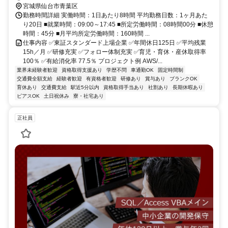
宮城県仙台市青葉区
勤務時間詳細 実働時間：1日あたり8時間 平均勤務日数：1ヶ月あた
り20日 ■就業時間：09:00～17:45 ■所定労働時間：08時間00分 ■休憩
時間：45分 ■月平均所定労働時間：160時間 ...
仕事内容 ✅東証スタンダード上場企業 ✅年間休日125日 ✅平均残業
15h／月 ✅研修充実 ✅フォロー体制充実 ✅育児・育休・産休取得率
100％ ✅有給消化率 77.5％ プロジェクト例 AWS/...
業界未経験者歓迎
資格取得支援あり
学歴不問
車通勤OK
固定時間制
交通費全額支給
経験者歓迎
有資格者歓迎
研修あり
賞与あり
ブランクOK
育休あり
交通費支給
駅近5分以内
資格取得手当あり
社割あり
長期休暇あり
ピアスOK
土日祝休み
寮・社宅あり
正社員