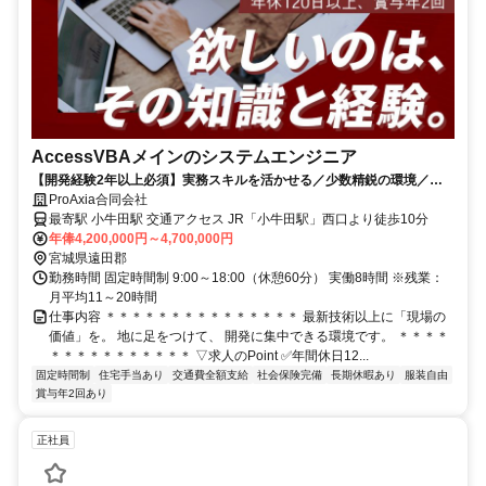
AccessVBAメインのシステムエンジニア
【開発経験2年以上必須】実務スキルを活かせる／少数精鋭の環境／賞
与年2回／営業活動なし
ProAxia合同会社
最寄駅 小牛田駅 交通アクセス JR「小牛田駅」西口より徒歩10分
年俸4,200,000円～4,700,000円
宮城県遠田郡
勤務時間 固定時間制 9:00～18:00（休憩60分） 実働8時間 ※残業：
月平均11～20時間
仕事内容 ＊＊＊＊＊＊＊＊＊＊＊＊＊＊＊ 最新技術以上に「現場の
価値」を。 地に足をつけて、 開発に集中できる環境です。 ＊＊＊＊
＊＊＊＊＊＊＊＊＊＊＊ ▽求人のPoint ✅年間休日12...
固定時間制
住宅手当あり
交通費全額支給
社会保険完備
長期休暇あり
服装自由
賞与年2回あり
正社員