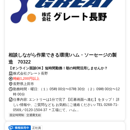
相談しながら作業できる環境!ハム・ソーセージの製
造 70322
【オンライン面談OK】短時間勤務！朝の時間活用しませんか？
株式会社グレート長野
時給1,200円以上
長野県上田市
勤務時間・曜日: （１）05時 00分〜07時 30分 （２）09時 00分〜12
時 00分
仕事内容: エントリーは1分で完了 【応募画面へ進む】をタップ！ 詳
しい情報や、ご質問なども お気軽にご連絡ください♪ TEL 0268-71-
0569／0120-1504-37 ＊工場にて、ハム...
固定時間制
交通費支給
正社員