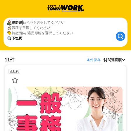
長野県
勤務地を選択してください
職種を選択してください
特徴/給与/雇用形態を選択してください
下塩尻
11件
条件保存
関連度順
正社員