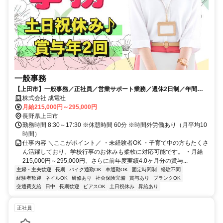
一般事務
【上田市】一般事務／正社員／営業サポート業務／週休2日制／年間休
日126日
株式会社 成電社
月給215,000円～295,000円
長野県上田市
勤務時間 8:30～17:30 ※休憩時間 60分 ※時間外労働あり（月平均10
時間）
仕事内容 ＼ここがポイント／ ・未経験者OK ・子育て中の方もたくさ
ん活躍しており、学校行事のお休みも柔軟に対応可能です。 ・月給
215,000円～295,000円、さらに前年度実績4.0ヶ月分の賞与...
主婦・主夫歓迎
長期
バイク通勤OK
車通勤OK
固定時間制
経験不問
経験者歓迎
ネイルOK
研修あり
社会保険完備
賞与あり
ブランクOK
交通費支給
日中
長期歓迎
ピアスOK
土日祝休み
昇給あり
正社員