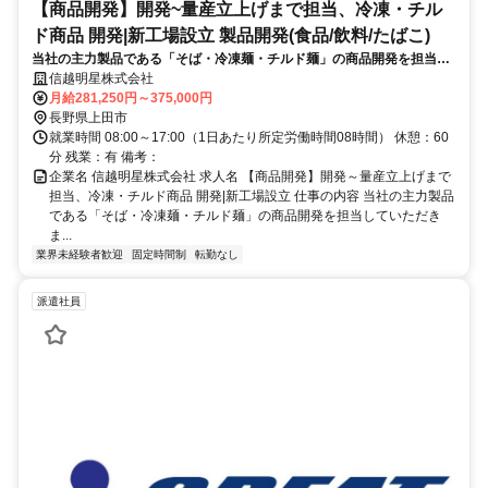
【商品開発】開発~量産立上げまで担当、冷凍・チル
ド商品 開発|新工場設立 製品開発(食品/飲料/たばこ)
当社の主力製品である「そば・冷凍麺・チルド麺」の商品開発を担当し
ていただきます。単なる試作だけではなく、“売れる商品”を形にするた
信越明星株式会社
め、開発から量産立上げまで幅広く関わる仕事です。
月給281,250円～375,000円
長野県上田市
就業時間 08:00～17:00（1日あたり所定労働時間08時間） 休憩：60
分 残業：有 備考：
企業名 信越明星株式会社 求人名 【商品開発】開発～量産立上げまで
担当、冷凍・チルド商品 開発|新工場設立 仕事の内容 当社の主力製品
である「そば・冷凍麺・チルド麺」の商品開発を担当していただき
ま...
業界未経験者歓迎
固定時間制
転勤なし
派遣社員