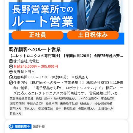
既存顧客へのルート営業
【エレクトロニクスの専門商社】【年間休日126日】 創業75年超の安定
基盤でキャリアアップしませんか
株式会社 成電社
月給245,000円～305,000円
長野県上田市
勤務時間 8:30～17:30（休憩60分） ※残業あり
仕事内容 【既存顧客へのルート営業募集！】 株式会社成電社は1949
年に創業。 「電子部品からFA・ ロボットシステムまで」 幅広いニー
ズに応えるエレクトロニクスの専門商社です。 営業経験は問いま...
業界未経験者歓迎
長期
産休・育休取得実績あり
バイク通勤OK
車通勤OK
固定時間制
平日のみOK
経験不問
未経験者歓迎
研修あり
社会保険完備
賞与あり
育休あり
交通費支給
日中
長期歓迎
長期休暇あり
土日祝休み
昇給あり
派遣社員