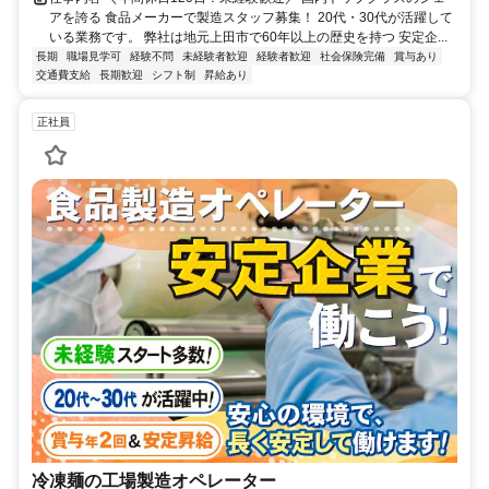
アを誇る 食品メーカーで製造スタッフ募集！ 20代・30代が活躍して
いる業務です。 弊社は地元上田市で60年以上の歴史を持つ 安定企...
長期
職場見学可
経験不問
未経験者歓迎
経験者歓迎
社会保険完備
賞与あり
交通費支給
長期歓迎
シフト制
昇給あり
正社員
冷凍麺の工場製造オペレーター