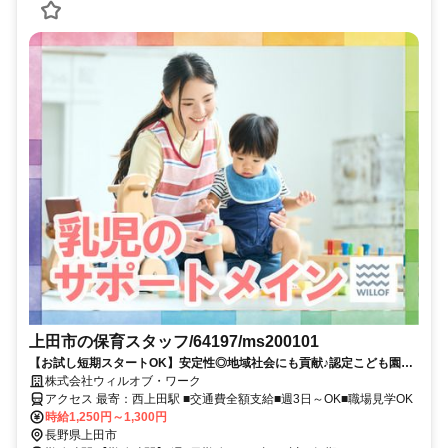
上田市の保育スタッフ/64197/ms200101
【お試し短期スタートOK】安定性◎地域社会にも貢献♪認定こども園な
らではの長く続けられる環境あり！
株式会社ウィルオブ・ワーク
アクセス 最寄：西上田駅 ■交通費全額支給■週3日～OK■職場見学OK
時給1,250円～1,300円
長野県上田市