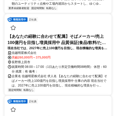
朝のユーティリティ点検や工場内巡回からスタートし、ゆくゆ...
業界未経験者歓迎
固定時間制
転勤なし
正社員
【あなたの経験に合わせて配属】そばメーカー/売上
100億円を目指し増員採用中 品質保証(食品/飲料/たば
現在当社では、2027年に売上100億円を目指し、現在積極的な増員を行
こ)
っております。これまでのご経験に合わせて製造職のいずれかに配属
信越明星株式会社
し、当社の一員として事業牽引していただきます。
月給260,000円～375,000円
長野県上田市
就業時間 08:00～17:00（1日あたり所定労働時間08時間） 休憩：60
分 残業：有 備考：
企業名 信越明星株式会社 求人名 【あなたの経験に合わせて配属】そ
ばメーカー/売上100億円を目指し増員採用中 仕事の内容 現在当社で
は、2027年に売上100億円を目指し、現在積極的な増員を行っ...
固定時間制
転勤なし
正社員