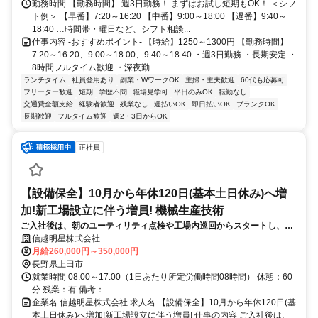
勤務時間 【勤務時間】 週3日勤務！ まずはお試し短期もOK！ ＜シフ
ト例＞ 【早番】7:20～16:20 【中番】9:00～18:00 【遅番】9:40～
18:40 …時間帯・曜日など、シフト相談...
仕事内容 -おすすめポイント- 【時給】1250～1300円 【勤務時間】
7:20～16:20、9:00～18:00、9:40～18:40 ・週3日勤務 ・長期安定 ・
8時間フルタイム歓迎 ・深夜勤...
ランチタイム
社員登用あり
副業・WワークOK
主婦・主夫歓迎
60代も応募可
フリーター歓迎
短期
学歴不問
職場見学可
平日のみOK
転勤なし
交通費全額支給
経験者歓迎
残業なし
週払いOK
即日払いOK
ブランクOK
長期歓迎
フルタイム歓迎
週2・3日からOK
正社員
【設備保全】10月から年休120日(基本土日休み)へ増
加!新工場設立に伴う増員! 機械生産技術
ご入社後は、朝のユーティリティ点検や工場内巡回からスタートし、ゆ
くゆくは設備更新や新規ライン導入時のメーカー折衝、現場からの依頼
信越明星株式会社
を受けた治具開発などをお任せしたいと考えております。
月給260,000円～350,000円
長野県上田市
就業時間 08:00～17:00（1日あたり所定労働時間08時間） 休憩：60
分 残業：有 備考：
企業名 信越明星株式会社 求人名 【設備保全】10月から年休120日(基
本土日休み)へ増加!新工場設立に伴う増員! 仕事の内容 ご入社後は、