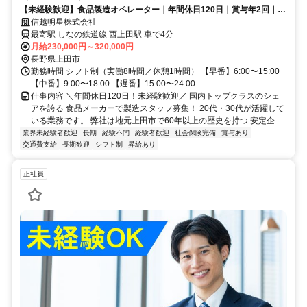
【未経験歓迎】食品製造オペレーター｜年間休日120日｜賞与年2回｜
20〜30代活躍中｜転勤なし
信越明星株式会社
最寄駅 しなの鉄道線 西上田駅 車で4分
月給230,000円～320,000円
長野県上田市
勤務時間 シフト制（実働8時間／休憩1時間） 【早番】6:00〜15:00
【中番】9:00〜18:00 【遅番】15:00〜24:00
仕事内容 ＼年間休日120日！未経験歓迎／ 国内トップクラスのシェ
アを誇る 食品メーカーで製造スタッフ募集！ 20代・30代が活躍して
いる業務です。 弊社は地元上田市で60年以上の歴史を持つ 安定企...
業界未経験者歓迎
長期
経験不問
経験者歓迎
社会保険完備
賞与あり
交通費支給
長期歓迎
シフト制
昇給あり
正社員