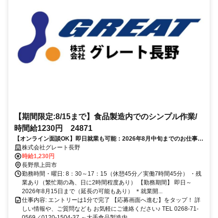
【期間限定:8/15まで】食品製造内でのシンプル作業/
時間給1230円 24871
【オンライン面談OK】即日就業も可能：2026年8月中旬までのお仕事／
未経験の方大歓迎
株式会社グレート長野
時給1,230円
長野県上田市
勤務時間・曜日: 8：30～17：15（休憩45分／実働7時間45分） ・残
業あり（繁忙期の為、日に2時間程度あり） 【勤務期間】 即日～
2026年8月15日まで（延長の可能もあり） ＊就業開...
仕事内容: エントリーは1分で完了 【応募画面へ進む】をタップ！ 詳
しい情報や、ご質問なども お気軽にご連絡ください♪ TEL 0268-71-
0569／0120-1504-37 ～大手食品製造内...