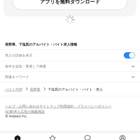
アプリを無料ダウンロード
長野県、下塩尻のアルバイト・バイト求人情報
求人の詳細を表示
条件を追加・変更して検索
市区町村を追加・変更
関連キーワード
完全在宅ワーク 全国
シール貼り 在宅
現在地周辺
ガチャガチャ
犬カフェ
長野県
駅を追加・変更
バイトTOP
長野県
下塩尻のアルバイト・バイト・求人
バイトTOP
下塩尻
長野県 下塩尻
長野県
すべて
長野市
松本市
上田市
岡谷市
飯田市
諏訪市
須坂市
小諸市
伊那市
駒ヶ根市
中野市
職種を追加・変更
JR中央本線(東京～塩尻)
大町市
飯山市
茅野市
塩尻市
佐久市
千曲市
東御市
安曇野市
南佐久郡
北佐久郡
信濃境駅
富士見駅
すずらんの里駅
青柳駅
茅野駅
上諏訪駅
下諏訪駅
岡谷駅
飲食・フードサービス
小県郡
諏訪郡
上伊那郡
下伊那郡
木曽郡
東筑摩郡
北安曇郡
埴科郡
上高井郡
ヘルプ・お問い合わせ
サイトマップ
利用規約・プライバシーポリシー
特徴を追加・変更
みどり湖駅
川岸駅
辰野駅
信濃川島駅
小野駅
塩尻駅
飲食・フードサービス
下高井郡
上水内郡
下水内郡
すべて
[企業]求人広告の掲載相談
ホールスタッフ
キッチンスタッフ
皿洗い・洗い場
精肉・鮮魚加工
給食調理
人気
小海線
雇用形態を追加・変更
パン屋（ベーカリー）
フードカウンター販売員
バー（BAR）・バーテンダー
日払いOK
高校生歓迎
学生歓迎
深夜の仕事
髪型・髪色自由
ひげOK
ネイルOK
野辺山駅
信濃川上駅
佐久広瀬駅
佐久海ノ口駅
海尻駅
松原湖駅
小海駅
馬流駅
高岩駅
飲食店補助（開店・閉店準備）
飲食店（店長・マネージャー）
ピアスOK
アルバイト・パート
履歴書不要
オープニングスタッフ
留学生・外国人活躍中
八千穂駅
海瀬駅
羽黒下駅
青沼駅
臼田駅
龍岡城駅
太田部駅
中込駅
滑津駅
北中込駅
都道府県を変更
営業・販売
勤務期間
正社員
岩村田駅
佐久平駅
中佐都駅
美里駅
三岡駅
乙女駅
東小諸駅
小諸駅
営業・販売
すべて
短期
契約社員
単発・1日OK
長期
期間限定（春夏冬休み等）