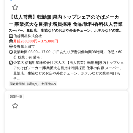
【法人営業】転勤無|県内トップシェアのそばメーカ
ー|事業拡大を目指す増員採用 食品/飲料/香料法人営業
スーパー、量販店、生協などのお店や外食チェーン、ホテルなどの業務
向けも含めた法人のお客様へ当社の製品をご紹介して成長中の当社にて
信越明星株式会社
組織を牽引してくださる方を募集します。
月給260,000円～375,000円
長野県上田市
就業時間 08:00～17:00（1日あたり所定労働時間08時間） 休憩：60
分 残業：有 備考：
企業名 信越明星株式会社 求人名 【法人営業】転勤無|県内トップシェ
アのそばメーカー|事業拡大を目指す増員採用 仕事の内容 スーパー、
量販店、生協などのお店や外食チェーン、ホテルなどの業務向けも
含...
固定時間制
転勤なし
土日祝休み
派遣社員