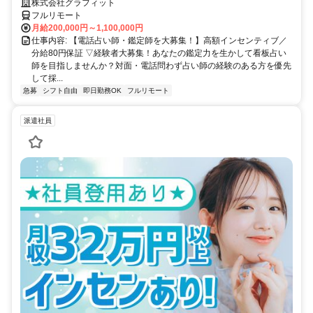
トで占いのお仕事
株式会社グラフィット
フルリモート
月給200,000円～1,100,000円
仕事内容: 【電話占い師・鑑定師を大募集！】高額インセンティブ／
分給80円保証 ▽経験者大募集！あなたの鑑定力を生かして看板占い
師を目指しませんか？対面・電話問わず占い師の経験のある方を優先
して採...
急募
シフト自由
即日勤務OK
フルリモート
派遣社員