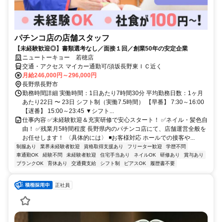
パチンコ店の店舗スタッフ
【未経験歓迎◎】書類選考なし／面接１回／創業50年の安定企業
ニュートーキョー 若穂店
交通・アクセス マイカー通勤可/須坂長野東ＩＣ近く
月給246,000円～296,000円
長野県長野市
勤務時間詳細 実働時間：1日あたり7時間30分 平均勤務日数：1ヶ月
あたり22日 〜 23日 シフト制（実働7.5時間） 【早番】 7:30～16:00
【遅番】 15:00～23:45 ▼シフト...
仕事内容 ✅未経験歓迎＆充実研修で安心スタート！ ✅ネイル・髪色自
由！ ✅残業月5時間程度 長野県内のパチンコ店にて、店舗運営全般を
お任せします！ 〈具体的には〉 ◾️お客様対応 ホールでの接客や...
制服あり
業界未経験者歓迎
資格取得支援あり
フリーター歓迎
学歴不問
車通勤OK
経験不問
未経験者歓迎
住宅手当あり
ネイルOK
研修あり
賞与あり
ブランクOK
育休あり
交通費支給
シフト制
ピアスOK
履歴書不要
正社員