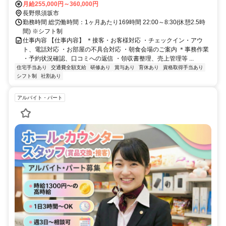
線 村山（長野県）徒歩約31分、長野電鉄長野線 須坂西口徒歩約50分
月給255,000円～360,000円
長野県須坂市
勤務時間 総労働時間：1ヶ月あたり169時間 22:00～8:30(休憩2.5時
間) ※シフト制
仕事内容 【仕事内容】 ＊接客・お客様対応 ・チェックイン・アウ
ト、電話対応 ・お部屋の不具合対応 ・朝食会場のご案内 ＊事務作業
・予約状況確認、口コミへの返信 ・領収書整理、売上管理等 ...
住宅手当あり
交通費全額支給
研修あり
賞与あり
育休あり
資格取得手当あり
シフト制
社割あり
アルバイト・パート