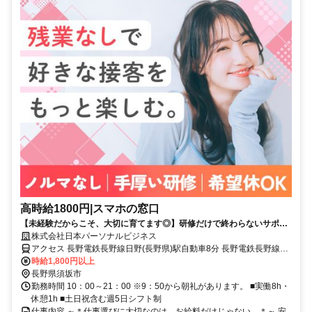
高時給1800円|スマホの窓口
【未経験だからこそ、大切に育てます◎】研修だけで終わらないサポー
ト体制！安心して少しずつ成長できる環境です♪月収32万円以上も目指
株式会社日本パーソナルビジネス
せます♪
アクセス 長野電鉄長野線日野(長野県)駅自動車8分 長野電鉄長野線村
山(長野県)駅自動車6分 長野電鉄長野線須坂駅自動車12分 長野電鉄長
時給1,800円以上
野線柳原(長野県)駅自動車12分 長野電鉄長野線北須坂駅自動車14分
長野県須坂市
勤務時間 10：00～21：00 ※9：50から朝礼があります。 ■実働8h・
休憩1h ■土日祝含む週5日シフト制
仕事内容 ～＊仕事選びに大切なのは、お給料だけじゃない。＊～ 安