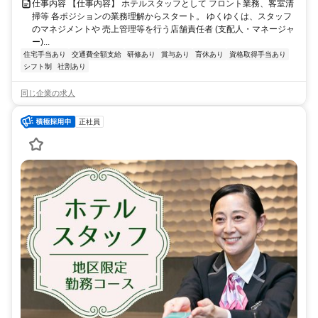
仕事内容 【仕事内容】 ホテルスタッフとして フロント業務、客室清
掃等 各ポジションの業務理解からスタート。 ゆくゆくは、スタッフ
のマネジメントや 売上管理等を行う店舗責任者 (支配人・マネージャ
ー)...
住宅手当あり
交通費全額支給
研修あり
賞与あり
育休あり
資格取得手当あり
シフト制
社割あり
同じ企業の求人
正社員