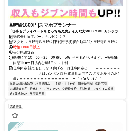
高時給1800円|スマホプランナー
「仕事もプライベートもどっちも充実」そんな方WELCOME★シッカリ
稼げてシッカリ休める販売・接客ワーク♪
株式会社日本パーソナルビジネス
アクセス 長野電鉄長野線日野(長野県)駅自動車8分 長野電鉄長野線村
山(長野県)駅自動車6分 長野電鉄長野線須坂駅自動車12分 長野電鉄長
時給1,800円以上
野線柳原(長野県)駅自動車12分 長野電鉄長野線北須坂駅自動車14分
長野県須坂市
勤務時間 10：00～21：00 ※9：50から朝礼があります。 ■実働8h・
休憩1h ■土日祝含む週5日シフト制
仕事内容 誰でもしっかり稼げる！お仕事内容は…！ ＝＝＝＝＝＝＝
＝＝＝＝＝＝＝ 実はカンタン◎ 家電量販店内での スマホ受付のお仕
事♪ ＝＝＝＝＝＝＝＝＝＝＝＝＝＝ 。+.゜ヽ(o´∀`o)ノ゜...
業界未経験者歓迎
社員登用あり
主婦・主夫歓迎
固定時間制
経験不問
未経験者歓迎
研修あり
ブランクOK
交通費支給
長期歓迎
フルタイム歓迎
週4日以上OK
履歴書不要
業務委託