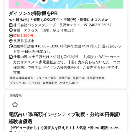
ダイソンの掃除機をPR
≪土日祝だけ＊短期もOK◎学生・主婦(夫)・副業にオススメ≫
株式会社バックスグループ 長野サテライト/5124022026057
交通・アクセス 「須坂」駅より車11分
時給1,350円
長野県須坂市
勤務時間詳細 ■10:00～18:00 時間内で実働7h/休憩60分 週2日のシフ
ト制 平日休み 残業なし
仕事内容 ≪土日祝だけ＊短期もOK◎学生・主婦(夫)・Wワーカーの
方にオススメ≫ 家電量販店にて、【吸引力が変わらないただ一つの
掃除機】で有名な ダイソンの掃除機をPR・ご案内するお仕事です。
実際...
業界未経験者歓迎
フリーター歓迎
学歴不問
経験不問
未経験者歓迎
ブランクOK
シフト制
履歴書不要
友達と応募OK
業務委託
電話占い師/高額インセンティブ制度・分給80円保証/
経験者優遇
【デビュー後からすぐ高収入を狙える！】人気急上昇中の電話占いサイ