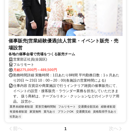
催事販売|営業経験優遇|法人営業・イベント販売・売
場設営
各地の催事会場で売場をつくる販売チーム
営業部正社員(全国区)
フルリモート
月給275,000円～489,500円
勤務時間詳細 実働時間：1日あたり8時間 平均勤務日数：1ヶ月あた
り20日 〜 23日 10：00～20：00(各施設の営業時間による)
仕事内容 百貨店や商業施設で行うインテリア雑貨の催事販売にて、
イベントの設営・接客販売・ラウンダー業務を担当していただきま
す。 扱う商材は、テーブルリネン・クッションなどのインテリア用
品。 設営か...
業界未経験者歓迎
変形労働時間制
フルリモート
交通費全額支給
経験者歓迎
有資格者歓迎
家賃無料
賞与あり
ブランクOK
交通費支給
資格取得手当あり
社割あり
前へ
次へ
1