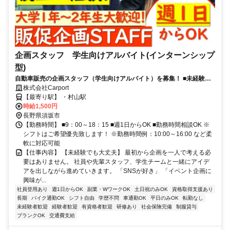
企画スタッフ 学生向けアルバイト(インターンシップ
型)
自動車販売の企画スタッフ（学生向けアルバイト）を募集！ ■未経験
OK！アイデアとやる気を重視！■大学1〜2年生の方歓迎（学年に応じた
株式会社Carport
経験を積めます）
【最寄り駅】 ・村山駅
時給1,500円
長野県須坂市
【勤務時間】 ■9：00～18：15 ■週1日からOK ■勤務時間相談OK ※
シフトはご希望優先致します！ ※勤務時間例：10:00～16:00 など柔
軟に対応可能
【仕事内容】 【未経験でも大丈夫】 最初から企画を一人で考える必
要はありません。 社員や先輩スタッフ、学生チームと一緒にアイデ
アを出しながら進めていきます。 「SNSが好き」 「イベント企画に
興味が...
社員登用あり
週1日からOK
副業・WワークOK
土日祝のみOK
資格取得支援あり
長期
バイク通勤OK
シフト自由
学歴不問
車通勤OK
平日のみOK
転勤なし
未経験者歓迎
経験者歓迎
有資格者歓迎
研修あり
社会保険完備
制服貸与
ブランクOK
交通費支給