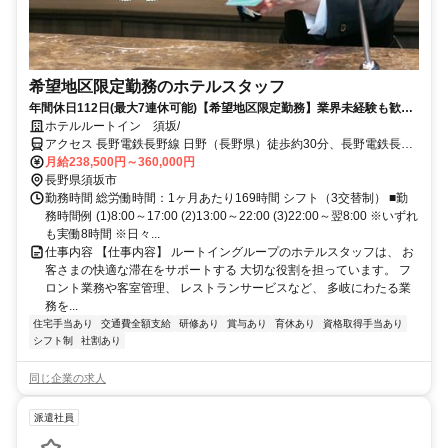
希望地区限定勤務のホテルスタッフ
年間休日112日(最大7連休可能)【希望地区限定勤務】業界未経験も歓
迎！ホテルスタッフ募集
ホテルルートイン 須坂/
アクセス 長野電鉄長野線 日野（長野県）徒歩約30分、長野電鉄長野
線 村山（長野県）徒歩約31分、長野電鉄長野線 須坂西口徒歩約50分
月給238,500円～360,000円
長野県須坂市
勤務時間 総労働時間：1ヶ月あたり169時間 シフト（3交替制） ■勤
務時間例 (1)8:00～17:00 (2)13:00～22:00 (3)22:00～翌8:00 ※いずれ
も実働8時間 ※日々...
仕事内容 【仕事内容】 ルートイングループのホテルスタッフは、 お
客さまの快適な滞在をサポートする 大切な役割を担っています。 フ
ロント業務や客室管理、 レストランサービスなど、 多岐にわたる業
務を...
住宅手当あり
交通費全額支給
研修あり
賞与あり
育休あり
資格取得手当あり
シフト制
社割あり
同じ企業の求人
派遣社員