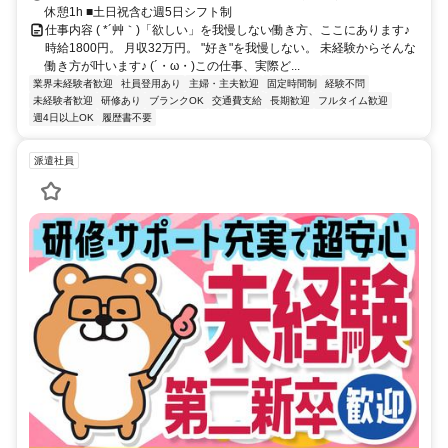
休憩1h ■土日祝含む週5日シフト制
仕事内容 ( *´艸｀)「欲しい」を我慢しない働き方、ここにあります♪
時給1800円。 月収32万円。 "好き"を我慢しない。 未経験からそんな
働き方が叶います♪ (´・ω・)この仕事、実際ど...
業界未経験者歓迎
社員登用あり
主婦・主夫歓迎
固定時間制
経験不問
未経験者歓迎
研修あり
ブランクOK
交通費支給
長期歓迎
フルタイム歓迎
週4日以上OK
履歴書不要
派遣社員