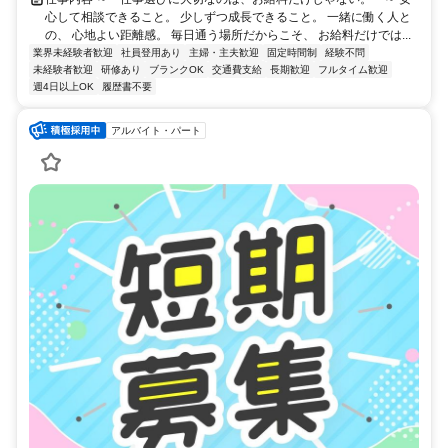
心して相談できること。 少しずつ成長できること。 一緒に働く人と
の、 心地よい距離感。 毎日通う場所だからこそ、 お給料だけでは...
業界未経験者歓迎
社員登用あり
主婦・主夫歓迎
固定時間制
経験不問
未経験者歓迎
研修あり
ブランクOK
交通費支給
長期歓迎
フルタイム歓迎
週4日以上OK
履歴書不要
アルバイト・パート