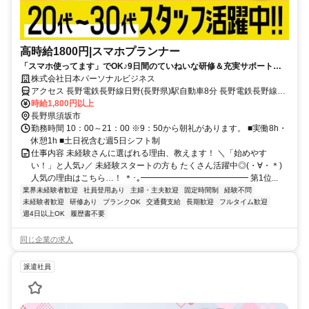
高時給1800円|スマホプランナー
「スマホ使ってます」でOK♪9日間のていねいな研修＆充実サポートあ
り！社員登用前提★まずは派遣で働きながら自分に合う職場か確認でき
株式会社日本パーソナルビジネス
るから安心◎
アクセス 長野電鉄長野線日野(長野県)駅自動車8分 長野電鉄長野線村
山(長野県)駅自動車6分 長野電鉄長野線須坂駅自動車12分 長野電鉄長
時給1,800円以上
野線柳原(長野県)駅自動車12分 長野電鉄長野線北須坂駅自動車14分
長野県須坂市
勤務時間 10：00～21：00 ※9：50から朝礼があります。 ■実働8h・
休憩1h ■土日祝含む週5日シフト制
仕事内容 未経験さんに選ばれる理由、教えます！ ＼「始めやす
い！」と人気♪／ 未経験スタートの方も たくさん活躍中◎(・∀・＊)
人気の理由はこちら…！ ＊･｡━━━━━━━━━━━━━ 第1位...
業界未経験者歓迎
社員登用あり
主婦・主夫歓迎
固定時間制
経験不問
未経験者歓迎
研修あり
ブランクOK
交通費支給
長期歓迎
フルタイム歓迎
週4日以上OK
履歴書不要
同じ企業の求人
派遣社員