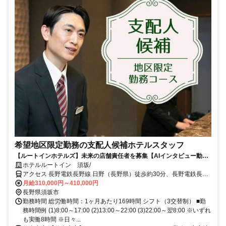
希望地区限定勤務の支配人候補ホテルスタッフ
【ルートインホテルズ】未来の店舗責任者を募集【AIインタビュー動画
での1次選考実施中！】
ホテルルートイン 須坂/
アクセス 長野電鉄長野線 日野（長野県）徒歩約30分、長野電鉄長野
線 村山（長野県）徒歩約31分、長野電鉄長野線 須坂西口徒歩約50分
月給310,000円～410,000円
長野県須坂市
勤務時間 総労働時間：1ヶ月あたり169時間 シフト（3交替制） ■勤
務時間例 (1)8:00～17:00 (2)13:00～22:00 (3)22:00～翌8:00 ※いずれ
も実働8時間 ※日々...