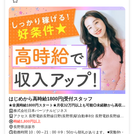
はじめから高時給1800円|受付スタッフ
★全員時給1800円スタート★月収32万円以上も可能◎未経験から高収入
を目指せる♪資格手当やインセンティブもあり、頑張りが収入につながり
株式会社日本パーソナルビジネス
ます！
アクセス 長野電鉄長野線日野(長野県)駅自動車8分 長野電鉄長野線村
山(長野県)駅自動車6分 長野電鉄長野線須坂駅自動車12分 長野電鉄長
時給1,800円以上
野線柳原(長野県)駅自動車12分 長野電鉄長野線北須坂駅自動車14分
長野県須坂市
勤務時間 10：00～21：00 ※9：50から朝礼があります。 ■実働8h・