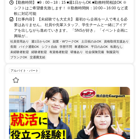
【勤務時間】 ■9：00～18：15 ■週1日からOK ■勤務時間相談OK ※
シフトはご希望優先致します！ ※勤務時間例：10:00～16:00 など柔
軟に対応可能
【仕事内容】 【未経験でも大丈夫】 最初から企画を一人で考える必
要はありません。 社員や先輩スタッフ、学生チームと一緒にアイデ
アを出しながら進めていきます。 「SNSが好き」 「イベント企画に
興味が...
社員登用あり
週1日からOK
副業・WワークOK
土日祝のみOK
資格取得支援あり
長期
バイク通勤OK
シフト自由
学歴不問
車通勤OK
平日のみOK
転勤なし
未経験者歓迎
経験者歓迎
有資格者歓迎
研修あり
社会保険完備
制服貸与
ブランクOK
交通費支給
アルバイト・パート