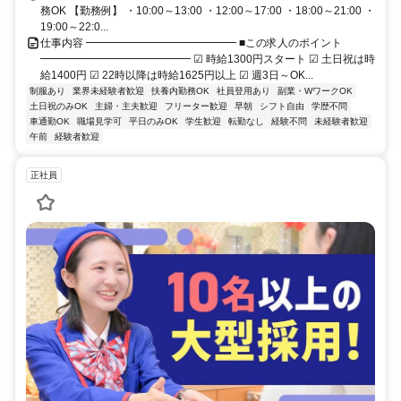
務OK 【勤務例】 ・10:00～13:00 ・12:00～17:00 ・18:00～21:00 ・
19:00～22:0...
仕事内容 ━━━━━━━━━━━━━━ ■この求人のポイント
━━━━━━━━━━━━━━ ☑ 時給1300円スタート ☑ 土日祝は時
給1400円 ☑ 22時以降は時給1625円以上 ☑ 週3日～OK...
制服あり
業界未経験者歓迎
扶養内勤務OK
社員登用あり
副業・WワークOK
土日祝のみOK
主婦・主夫歓迎
フリーター歓迎
早朝
シフト自由
学歴不問
車通勤OK
職場見学可
平日のみOK
学生歓迎
転勤なし
経験不問
未経験者歓迎
午前
経験者歓迎
正社員