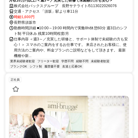
月収10万円以上!＜週3～／充実した研修で未経験の方も安心＞
株式会社バックスグループ 長野サテライト/5113022026076
交通・アクセス 「須坂」駅より車11分
時給1,600円
長野県須坂市
勤務時間詳細 ■10:00～19:00 時間内で実働8h/休憩60分 週3日のシフ
ト制 平日休み 残業10時間程度/月
仕事内容 ＜週3～／充実した研修と、サポート体制で未経験の方も安
心！＞ スマホのご案内をするお仕事です。 来店されたお客様に、使
用方法のご案内や、料金プランのご説明などをして頂きます。 最新
機種や新...
業界未経験者歓迎
フリーター歓迎
学歴不問
経験不問
未経験者歓迎
ブランクOK
シフト制
履歴書不要
友達と応募OK
正社員