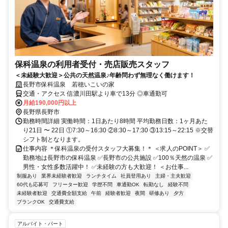
保科温泉の利用者受付・売店販売スタッフ
＜未経験大歓迎＞公共の天然温泉♪年齢問わず無理なく働けます！
長野市保科温泉 若穂いこいの家
交通・アクセス 信濃川田駅より車で13分 ◎車通勤可
月給190,000円以上
長野県長野市
勤務時間詳細 実働時間：1日あたり8時間 平均勤務日数：1ヶ月あた
り21日 〜 22日 ①7:30～16:30 ②8:30～17:30 ③13:15～22:15 ※交替
シフト制となります。
仕事内容 ＊保科温泉の受付スタッフ大募集！＊ ＜求人のPOINT＞ ✅
勤務地は長野市の保科温泉 ✅長野市の公共施設 ✅100％天然の温泉 ✅
男性・女性多数活躍中！ ✅未経験の方も大歓迎！ ＜お仕事...
制服あり
業界未経験者歓迎
ランチタイム
社員登用あり
主婦・主夫歓迎
60代も応募可
フリーター歓迎
学歴不問
車通勤OK
転勤なし
経験不問
未経験者歓迎
交通費全額支給
午前
経験者歓迎
夜間
研修あり
夕方
ブランクOK
交通費支給
アルバイト・パート