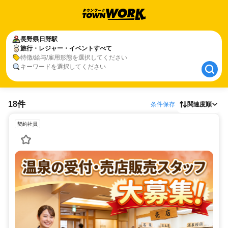
長野県
長野県
日野駅
日野駅
旅行・レジャー・イベントすべて
旅行・レジャー・イベントすべて
特徴/給与/雇用形態を選択してください
キーワードを選択してください
18件
条件保存
関連度順
契約社員