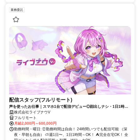
業務委託
配信スタッフ(フルリモート)
声を使ったお仕事｜スマホ1台で配信デビュー◎顔出しナシ・1日1時間
～OK♪
株式会社ライブナウV
フルリモート
月給2,000円～600,000円
勤務時間・曜日: ⏰勤務時間は自由！ 24時間いつでも配信可能 （深
夜・早朝も自由） ⛅週1日〜、1日1時間～OK！ ⛺完全在宅OK！ 全