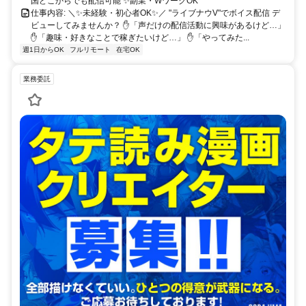
国どこからでも配信可能 ✨副業・WワークOK
仕事内容: ＼✨未経験・初心者OK✨／ "ライブナウV"でボイス配信 デ
ビューしてみませんか？ ✋「声だけの配信活動に興味があるけど…」
✋「趣味・好きなことで稼ぎたいけど…」 ✋「やってみた...
週1日からOK
フルリモート
在宅OK
業務委託