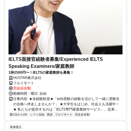
IELTS面接官経験者募集!Experienced IELTS
Speaking Examiners/家庭教師
1枠2500円〜！IELTSの家庭教師を募集！
HUSTAR株式会社
フルリモート
完全歩合制
勤務時間・曜日: 自由
仕事内容: ★未経験歓迎★「ielts受験の経験を活かして一緒に受験生
の合格へ伴走しませんか？」 ★大学生をはじめ、社会人も活躍中！
★ 私たちが提供するのは「IELTS専門家庭教師サービス」。従来...
週1日からOK
シフト自由
英語
フルリモート
完全歩合制
業務委託