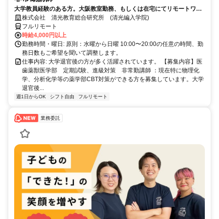
大学教員経験のある方。大阪教室勤務、もしくは在宅にてリモートワー
ク可能。退官した先生が活躍中。
株式会社 清光教育総合研究所 (清光編入学院)
フルリモート
時給4,000円以上
勤務時間・曜日: 原則：水曜から日曜 10:00〜20:00の任意の時間、勤
務日数もご希望を聞いて調整します。
仕事内容: 大学退官後の方が多く活躍されています。 【募集内容】医
歯薬獣医学部 定期試験、進級対策 非常勤講師 ：現在特に物理化
学、分析化学等の薬学部CBT対策ができる方を募集しています。大学
退官後...
週1日からOK
シフト自由
フルリモート
業務委託