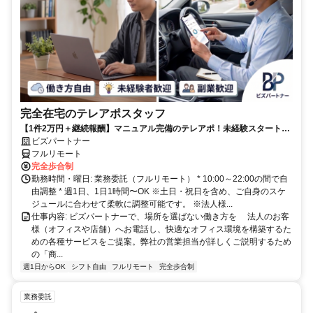
完全在宅のテレアポスタッフ
【1件2万円＋継続報酬】マニュアル完備のテレアポ！未経験スタートの
副業スタッフ活躍中／丁寧なフォロー体制あり
ビズパートナー
フルリモート
完全歩合制
勤務時間・曜日: 業務委託（フルリモート） * 10:00～22:00の間で自
由調整 * 週1日、1日1時間〜OK ※土日・祝日を含め、ご自身のスケ
ジュールに合わせて柔軟に調整可能です。 ※法人様...
仕事内容: ビズパートナーで、場所を選ばない働き方を 法人のお客
様（オフィスや店舗）へお電話し、快適なオフィス環境を構築するた
めの各種サービスをご提案。弊社の営業担当が詳しくご説明するため
の「商...
週1日からOK
シフト自由
フルリモート
完全歩合制
業務委託