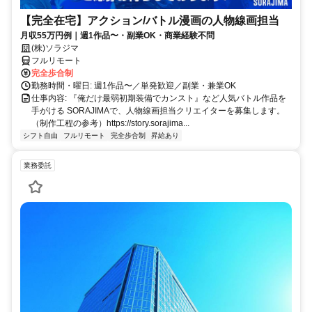
【完全在宅】アクション/バトル漫画の人物線画担当
月収55万円例｜週1作品〜・副業OK・商業経験不問
(株)ソラジマ
フルリモート
完全歩合制
勤務時間・曜日: 週1作品〜／単発歓迎／副業・兼業OK
仕事内容: 『俺だけ最弱初期装備でカンスト』など人気バトル作品を
手がける SORAJIMAで、人物線画担当クリエイターを募集します。
（制作工程の参考）https://story.sorajima...
シフト自由
フルリモート
完全歩合制
昇給あり
業務委託