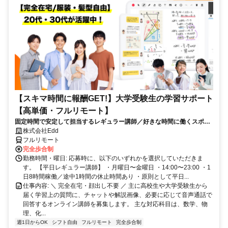
【スキマ時間に報酬GET!】大学受験生の学習サポート
【高単価・フルリモート】
固定時間で安定して担当するレギュラー講師／好きな時間に働くスポッ
ト講師から選べます！
株式会社Edd
フルリモート
完全歩合制
勤務時間・曜日: 応募時に、以下のいずれかを選択していただきま
す。 【平日レギュラー講師】 ・月曜日〜金曜日 ・14:00〜23:00 ・1
日8時間稼働／途中1時間の休止時間あり ・原則として平日...
仕事内容: ＼ 完全在宅・顔出し不要 ／ 主に高校生や大学受験生から
届く学習上の質問に、チャットや解説画像、必要に応じて音声通話で
回答するオンライン講師を募集します。 主な対応科目は、数学、物
理、化...
週1日からOK
シフト自由
フルリモート
完全歩合制