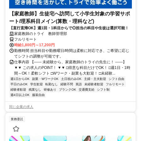
【家庭教師】生徒宅へ訪問して小学生対象の学習サポ
ート/理系科目メイン(算数・理科など)
【直行直帰OK】週1回・1科目からで◎担当の科目や生徒は選択可能！
家庭教師のトライ 教師管理部
フルリモート
時給1,800円～17,200円
勤務時間 担当科目や勤務曜日/時間は柔軟に対応でき、ご希望に応じ
てシフトの調整が可能です。
仕事内容 【―― 未経験から、家庭教師のトライの先生に！ ――】
▼▼ この求人のPOINT！ ▼▼ □得意な科目だけでOK！ □週1日・1時
間～OK！柔軟シフト □Wワーク・副業も大歓迎！ □未経験...
週1日からOK
副業・WワークOK
土日祝のみOK
主婦・主夫歓迎
シフト自由
平日のみOK
学生歓迎
転勤なし
経験不問
英語
未経験者歓迎
フルリモート
経験者歓迎
残業なし
研修あり
ブランクOK
交通費支給
シフト制
週4日以上OK
服装自由
同じ企業の求人
業務委託