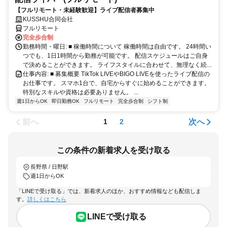
【フルリモート・未経験歓迎】ライブ配信者募集中
KUSSHU合同会社
フルリモート
完全歩合制
勤務時間・曜日: ■ 稼働時間について 稼働時間は自由です。 24時間い
つでも、1日1時間から勤務が可能です。 配信スケジュールはご自身
で決めることができます。 ライフスタイルに合わせて、無理なく続...
仕事内容: ■ 募集概要 TikTok LIVEやBIGO LIVEを使ったライブ配信の
お仕事です。 スマホ1台で、自宅からすぐに始めることができます。
特別なスキルや資格は必要ありません。 ...
週1日からOK
即日勤務OK
フルリモート
完全歩合制
シフト制
前へ
次へ
1
2
この条件の新着求人を受け取る
長野県 / 日野駅
週1日からOK
「LINEで受け取る」では、新着求人のほか、おすすめ情報なども配信しま
す。
詳しくはこちら
LINEで受け取る