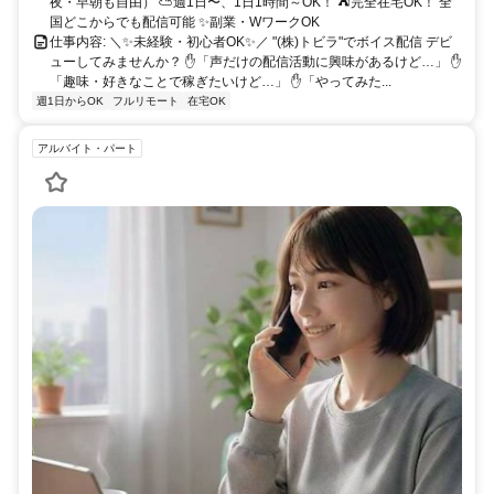
夜・早朝も自由） ⛅週1日〜、1日1時間～OK！ ⛺完全在宅OK！ 全
国どこからでも配信可能 ✨副業・WワークOK
仕事内容: ＼✨未経験・初心者OK✨／ "(株)トビラ"でボイス配信 デビ
ューしてみませんか？ ✋「声だけの配信活動に興味があるけど…」 ✋
「趣味・好きなことで稼ぎたいけど…」 ✋「やってみた...
週1日からOK
フルリモート
在宅OK
アルバイト・パート