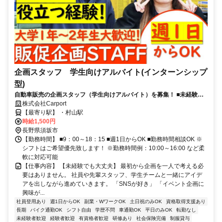
企画スタッフ 学生向けアルバイト(インターンシップ
型)
自動車販売の企画スタッフ（学生向けアルバイト）を募集！ ■未経験
OK！アイデアとやる気を重視！■大学1〜2年生の方歓迎（学年に応じた
株式会社Carport
経験を積めます）
【最寄り駅】 ・村山駅
時給1,500円
長野県須坂市
【勤務時間】 ■9：00～18：15 ■週1日からOK ■勤務時間相談OK ※
シフトはご希望優先致します！ ※勤務時間例：10:00～16:00 など柔
軟に対応可能
【仕事内容】 【未経験でも大丈夫】 最初から企画を一人で考える必
要はありません。 社員や先輩スタッフ、学生チームと一緒にアイデ
アを出しながら進めていきます。 「SNSが好き」 「イベント企画に
興味が...
社員登用あり
週1日からOK
副業・WワークOK
土日祝のみOK
資格取得支援あり
長期
バイク通勤OK
シフト自由
学歴不問
車通勤OK
平日のみOK
転勤なし
未経験者歓迎
経験者歓迎
有資格者歓迎
研修あり
社会保険完備
制服貸与