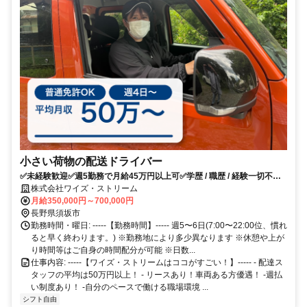
小さい荷物の配送ドライバー
✅未経験歓迎✅週5勤務で月給45万円以上可✅学歴 / 職歴 / 経験一切不
問！
株式会社ワイズ・ストリーム
月給350,000円～700,000円
長野県須坂市
勤務時間・曜日: -----【勤務時間】----- 週5〜6日(7:00〜22:00位、慣れ
ると早く終わります。) ※勤務地により多少異なります ※休憩や上が
り時間等はご自身の時間配分が可能 ※日数...
仕事内容: -----【ワイズ・ストリームはココがすごい！】----- - 配達ス
タッフの平均は50万円以上！ - リースあり！車両ある方優遇！ -週払
い制度あり！ -自分のペースで働ける職場環境 ...
シフト自由