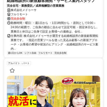
結婚相談所の新規顧客開拓・サービス案内スタッフ
完全在宅・業務委託／成果報酬型の営業業務
株式会社メドゥーサ
フルリモート
完全歩合制
勤務時間・曜日: ・週1日から ・1日1時間から ・原則として0:00～
24:00の範囲で、ご自身の都合に合わせて設定可能 ・固定休日なし。
業務日と休日はご自身で設定 お客様への連絡は、会社...
仕事内容: 株式会社メドゥーサが運営する結婚相談所の新規顧客開拓
業務です。 ・指定の営業ツールを使った見込み顧客への新規アプロ
ーチ ・お客様の希望や状況のヒアリング ・結婚相談所のサービス案
内...
週1日からOK
シフト自由
フルリモート
完全歩合制
アルバイト・パート