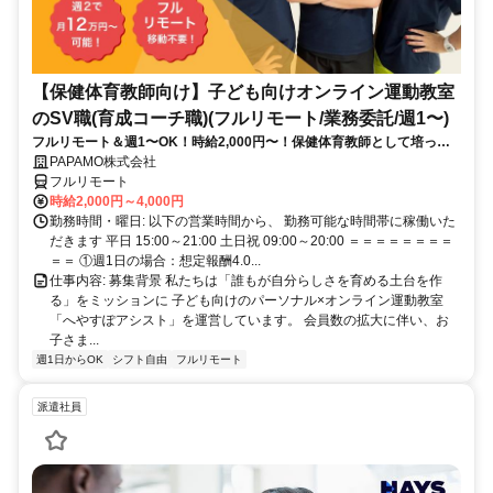
【保健体育教師向け】子ども向けオンライン運動教室
のSV職(育成コーチ職)(フルリモート/業務委託/週1〜)
フルリモート＆週1〜OK！時給2,000円〜！保健体育教師として培って
きた経験を活かしながら、スキマ時間で子どもを支援できるお仕事です
PAPAMO株式会社
◎
フルリモート
時給2,000円～4,000円
勤務時間・曜日: 以下の営業時間から、 勤務可能な時間帯に稼働いた
だきます 平日 15:00～21:00 土日祝 09:00～20:00 ＝＝＝＝＝＝＝＝
＝＝ ①週1日の場合：想定報酬4.0...
仕事内容: 募集背景 私たちは「誰もが自分らしさを育める土台を作
る」をミッションに 子ども向けのパーソナル×オンライン運動教室
「へやすぽアシスト」を運営しています。 会員数の拡大に伴い、お
子さま...
週1日からOK
シフト自由
フルリモート
派遣社員