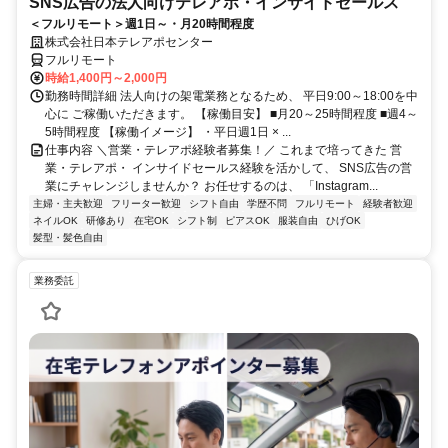
SNS広告の法人向けテレアポ・インサイドセールス
＜フルリモート＞週1日～・月20時間程度
株式会社日本テレアポセンター
フルリモート
時給1,400円～2,000円
勤務時間詳細 法人向けの架電業務となるため、 平日9:00～18:00を中
心に ご稼働いただきます。 【稼働目安】 ■月20～25時間程度 ■週4～
5時間程度 【稼働イメージ】 ・平日週1日 × ...
仕事内容 ＼営業・テレアポ経験者募集！／ これまで培ってきた 営
業・テレアポ・ インサイドセールス経験を活かして、 SNS広告の営
業にチャレンジしませんか？ お任せするのは、 「Instagram...
主婦・主夫歓迎
フリーター歓迎
シフト自由
学歴不問
フルリモート
経験者歓迎
ネイルOK
研修あり
在宅OK
シフト制
ピアスOK
服装自由
ひげOK
髪型・髪色自由
業務委託