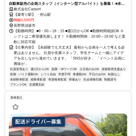
自動車販売の企画スタッフ（インターン型アルバイト）を募集！ ■未経
験OK！アイデアとやる気を重視！■大学1〜2年生の方歓迎（学年に応じ
株式会社Carport
た経験を積めます）
【最寄り駅】 ・村山駅
時給1,500円
長野県須坂市
【勤務時間】 ■9：00～18：15 ■週1日からOK ■勤務時間相談OK ※
シフトはご希望優先致します！ ※勤務時間例：10:00～16:00 など柔
軟に対応可能
【仕事内容】 【未経験でも大丈夫】 最初から企画を一人で考える必
要はありません。 社員や先輩スタッフ、学生チームと一緒にアイデ
アを出しながら進めていきます。 「SNSが好き」 「イベント企画に
興味が...
社員登用あり
週1日からOK
副業・WワークOK
土日祝のみOK
資格取得支援あり
長期
バイク通勤OK
シフト自由
学歴不問
車通勤OK
平日のみOK
転勤なし
未経験者歓迎
経験者歓迎
有資格者歓迎
研修あり
社会保険完備
制服貸与
ブランクOK
交通費支給
業務委託