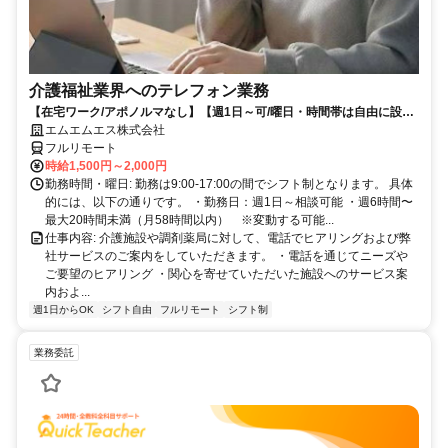
介護福祉業界へのテレフォン業務
【在宅ワーク/アポノルマなし】【週1日～可/曜日・時間帯は自由に設定
可】介護福祉業界へのテレフォン業務（主にヒアリング、商品案内）
エムエムエス株式会社
フルリモート
時給1,500円～2,000円
勤務時間・曜日: 勤務は9:00-17:00の間でシフト制となります。 具体
的には、以下の通りです。 ・勤務日：週1日～相談可能 ・週6時間〜
最大20時間未満（月58時間以内） ※変動する可能...
仕事内容: 介護施設や調剤薬局に対して、電話でヒアリングおよび弊
社サービスのご案内をしていただきます。 ・電話を通じてニーズや
ご要望のヒアリング ・関心を寄せていただいた施設へのサービス案
内およ...
週1日からOK
シフト自由
フルリモート
シフト制
業務委託