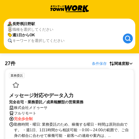
長野県
日野駅
職種を選択してください
週1日からOK
キーワードを選択してください
27件
条件保存
関連度順
業務委託
メッセージ対応やデータ入力
完全在宅・業務委託／成果報酬型の営業業務
株式会社メドゥーサ
フルリモート
完全歩合制
勤務時間・曜日: 業務委託のため、稼働する曜日・時間は原則自由で
す。 ・週1日、1日1時間から相談可能 ・0:00～24:00の範囲で、ご自
身の都合に合わせて稼働可能 ・顧客への連絡や案内は、...