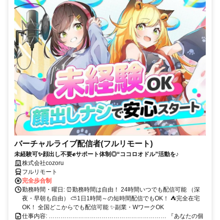
バーチャルライブ配信者(フルリモート)
未経験可✨顔出し不要✊サポート体制◎“ココロオドル”活動を♪
株式会社cozoru
フルリモート
完全歩合制
勤務時間・曜日: ⏰勤務時間は自由！ 24時間いつでも配信可能 （深
夜・早朝も自由） ⛅1日1時間～の短時間配信でもOK！ ⛺完全在宅
OK！ 全国どこからでも配信可能 ✨副業・WワークOK
仕事内容: …………………………………………………… 『あなたの個