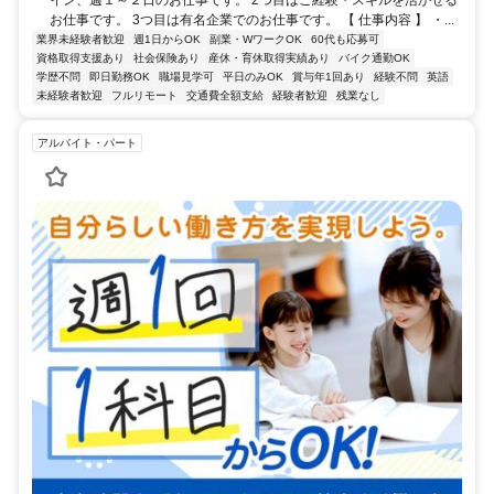
イン、週１～２日のお仕事です。 2つ目はご経験・スキルを活かせる
お仕事です。 3つ目は有名企業でのお仕事です。 【 仕事内容 】 ・...
業界未経験者歓迎
週1日からOK
副業・WワークOK
60代も応募可
資格取得支援あり
社会保険あり
産休・育休取得実績あり
バイク通勤OK
学歴不問
即日勤務OK
職場見学可
平日のみOK
賞与年1回あり
経験不問
英語
未経験者歓迎
フルリモート
交通費全額支給
経験者歓迎
残業なし
アルバイト・パート