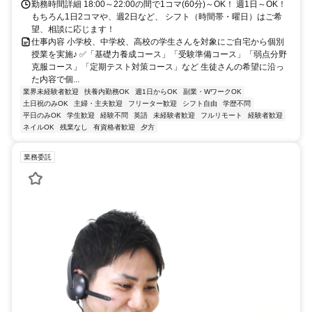
勤務時間詳細 18:00～22:00の間で1コマ(60分)～OK！ 週1日～OK！
もちろん1日2コマや、週2日など、 シフト（時間帯・曜日）はご希
望、相談に応じます！
仕事内容 小学校、中学校、高校の学生さんを対象にご自宅から個別
授業を実施♪ ✅「基礎力養成コース」「受験準備コース」「弱点分野
克服コース」「定期テスト対策コース」など 生徒さんの希望に沿っ
た内容で個...
業界未経験者歓迎
扶養内勤務OK
週1日からOK
副業・WワークOK
土日祝のみOK
主婦・主夫歓迎
フリーター歓迎
シフト自由
学歴不問
平日のみOK
学生歓迎
経験不問
英語
未経験者歓迎
フルリモート
経験者歓迎
ネイルOK
残業なし
有資格者歓迎
夕方
業務委託