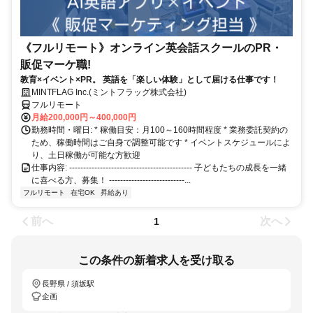
《フルリモート》オンライン英会話スクールのPR・
販促マーケ職!
教育×イベント×PR。 英語を「楽しい体験」として届ける仕事です！
MINTFLAG Inc.(ミントフラッグ株式会社)
フルリモート
月給200,000円～400,000円
勤務時間・曜日: * 稼働目安：月100～160時間程度 * 業務委託契約の
ため、稼働時間はご自身で調整可能です * イベントスケジュールによ
り、土日稼働が可能な方歓迎
仕事内容: -------------------------------------------- 子どもたちの成長を一緒
に喜べる方、募集！ ---------------------------...
フルリモート
在宅OK
昇給あり
前へ
次へ
1
この条件の新着求人を受け取る
長野県 / 須坂駅
企画