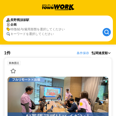
長野県
須坂駅
企画
特徴/給与/雇用形態を選択してください
キーワードを選択してください
1件
条件保存
関連度順
業務委託