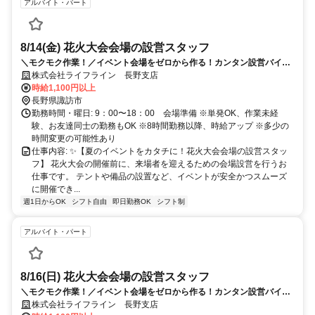
アルバイト・パート
8/14(金) 花火大会会場の設営スタッフ
＼モクモク作業！／イベント会場をゼロから作る！カンタン設営バイ
ト！
株式会社ライフライン 長野支店
時給1,100円以上
長野県諏訪市
勤務時間・曜日: 9：00〜18：00 会場準備 ※単発OK、作業未経
験、お友達同士の勤務もOK ※8時間勤務以降、時給アップ ※多少の
時間変更の可能性あり
仕事内容: ✨【夏のイベントをカタチに！花火大会会場の設営スタッ
フ】 花火大会の開催前に、来場者を迎えるための会場設営を行うお
仕事です。 テントや備品の設置など、イベントが安全かつスムーズ
に開催でき...
週1日からOK
シフト自由
即日勤務OK
シフト制
アルバイト・パート
8/16(日) 花火大会会場の設営スタッフ
＼モクモク作業！／イベント会場をゼロから作る！カンタン設営バイ
ト！
株式会社ライフライン 長野支店