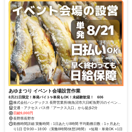
あゆまつり イベント会場設営作業
8月21日限定！単発バイト✨単発もOK！未経験歓迎！ 606
株式会社ハンデックス 長野営業所/南魚沼市六日町魚野川のイベント
会場
交通・アクセス バス停「アークス入口」から徒歩2分
日給9,000円
長野県長野市
勤務時間詳細 実働時間：1日あたり8時間 平均勤務日数：1ヶ月あた
り1日 ⏰9:00～18:00 （実働8時間/休憩1時間） ⭐短期・単発OK ⭐1日