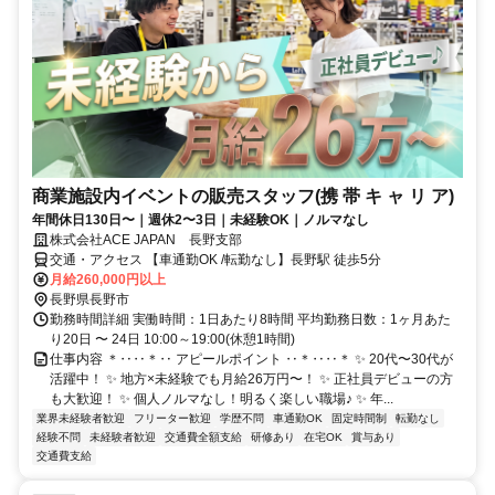
商業施設内イベントの販売スタッフ(携 帯 キ ャ リ ア)
年間休日130日〜｜週休2〜3日｜未経験OK｜ノルマなし
株式会社ACE JAPAN 長野支部
交通・アクセス 【車通勤OK /転勤なし】長野駅 徒歩5分
月給260,000円以上
長野県長野市
勤務時間詳細 実働時間：1日あたり8時間 平均勤務日数：1ヶ月あた
り20日 〜 24日 10:00～19:00(休憩1時間)
仕事内容 ＊‥‥＊‥ アピールポイント ‥＊‥‥＊ ✨ 20代〜30代が
活躍中！ ✨ 地方×未経験でも月給26万円〜！ ✨ 正社員デビューの方
も大歓迎！ ✨ 個人ノルマなし！明るく楽しい職場♪ ✨ 年...
業界未経験者歓迎
フリーター歓迎
学歴不問
車通勤OK
固定時間制
転勤なし
経験不問
未経験者歓迎
交通費全額支給
研修あり
在宅OK
賞与あり
交通費支給