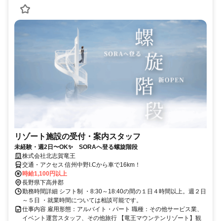
リゾート施設の受付・案内スタッフ
未経験・週2日〜OK✨ SORAへ登る螺旋階段
株式会社北志賀竜王
交通・アクセス 信州中野I.Cから車で16km！
時給1,100円以上
長野県下高井郡
勤務時間詳細 シフト制 ・8:30～18:40の間の１日４時間以上。週２日
～５日 ・就業時間については相談可能です。
仕事内容 雇用形態：アルバイト・パート 職種：その他サービス業、
イベント運営スタッフ、その他旅行 【竜王マウンテンリゾート】観