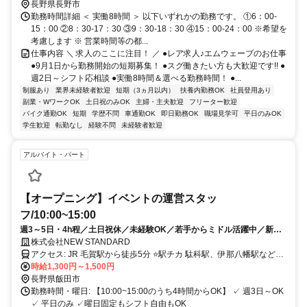
長野県長野市
勤務時間詳細 ＜ 実働8時間 ＞ 以下いずれかの勤務です。 ①6：00-
15：00 ②8：30-17：30 ③9：30-18：30 ④15：00-24：00 ※希望を
考慮します ※ 営業時間等の都...
仕事内容 ＼ 求人のここに注目！ ／ ●レア求人♪エムウェーブのお仕事
●9月1日から勤務開始の短期募集！ ●スグ働きたい方も大歓迎です!! ●
週2日～シフト応相談 ●実働8時間＆選べる勤務時間！ ●...
制服あり
業界未経験者歓迎
短期（3ヵ月以内）
扶養内勤務OK
社員登用あり
副業・WワークOK
土日祝のみOK
主婦・主夫歓迎
フリーター歓迎
バイク通勤OK
短期
学歴不問
車通勤OK
即日勤務OK
職場見学可
平日のみOK
学生歓迎
転勤なし
経験不問
未経験者歓迎
アルバイト・パート
【オープニング】イベントの運営スタッ
フ/10:00~15:00
週3～5日・4h程／土日祝休／未経験OK／若手からミドル活躍中／新規
グランドオープン✧
株式会社NEW STANDARD
アクセス: JR 毛賀駅から徒歩5分 ⭐駅チカ 駄科駅、伊那八幡駅なども
利用可能です
時給1,300円～1,500円
長野県飯田市
勤務時間・曜日: 【10:00~15:00のうち4時間からOK】 ✓ 週3日～OK
✓ 平日のみ ✓曜日固定もシフト自由もOK