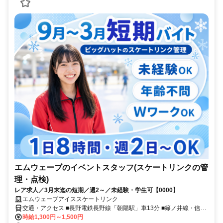
エムウェーブのイベントスタッフ(スケートリンクの管
理・点検)
レア求人／3月末迄の短期／週2～／未経験・学生可【0000】
エムウェーブアイススケートリンク
交通・アクセス ■長野電鉄長野線「朝陽駅」車13分 ■篠ノ井線・信越
本線「長野駅」車15分
時給1,300円～1,500円