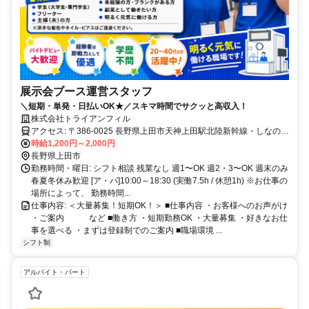
展示会ブース運営スタッフ
＼短期・単発・日払いOK★／スキマ時間でサクッと高収入！
株式会社トライアンフィル
アクセス: 〒386-0025 長野県上田市天神上田駅北陸新幹線・しなの鉄
道・上田電鉄）
時給1,200円～2,000円
長野県上田市
勤務時間・曜日: シフト相談 残業なし 週1〜OK 週2・3〜OK 週末のみ
春夏冬休み歓迎 [ア・パ]10:00～18:30 (実働7.5h / 休憩1h) ※お仕事の
場所によって、 勤務時間...
仕事内容: ＜大量募集！短期OK！＞ ■仕事内容 ・お客様へのお声がけ
・ご案内 など ■働き方 ・短期勤務OK ・大量募集 ・好きなお仕
事を選べる ・まずは登録制でのご案内 ■職場環境 ...
シフト制
アルバイト・パート