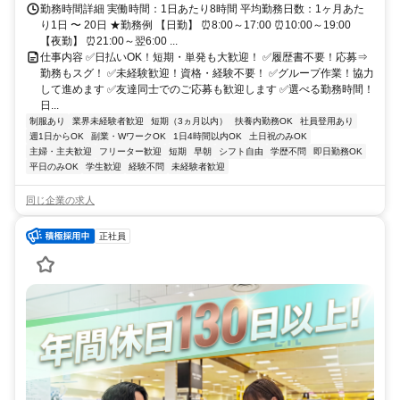
勤務時間詳細 実働時間：1日あたり8時間 平均勤務日数：1ヶ月あた
り1日 〜 20日 ★勤務例 【日勤】 ⏰8:00～17:00 ⏰10:00～19:00
【夜勤】 ⏰21:00～翌6:00 ...
仕事内容 ✅日払いOK！短期・単発も大歓迎！ ✅履歴書不要！応募⇒
勤務もスグ！ ✅未経験歓迎！資格・経験不要！ ✅グループ作業！協力
して進めます ✅友達同士でのご応募も歓迎します ✅選べる勤務時間！
日...
制服あり
業界未経験者歓迎
短期（3ヵ月以内）
扶養内勤務OK
社員登用あり
週1日からOK
副業・WワークOK
1日4時間以内OK
土日祝のみOK
主婦・主夫歓迎
フリーター歓迎
短期
早朝
シフト自由
学歴不問
即日勤務OK
平日のみOK
学生歓迎
経験不問
未経験者歓迎
同じ企業の求人
正社員