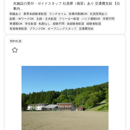
光施設の受付・ガイドスタッフ 社員寮（個室）あり 交通費支給 【仕
事内...
制服あり
業界未経験者歓迎
ランチタイム
扶養内勤務OK
社員登用あり
副業・WワークOK
主婦・主夫歓迎
フリーター歓迎
バイク通勤OK
学歴不問
車通勤OK
学生歓迎
転勤なし
経験不問
未経験者歓迎
経験者歓迎
有資格者歓迎
ブランクOK
オープニングスタッフ
交通費支給
契約社員