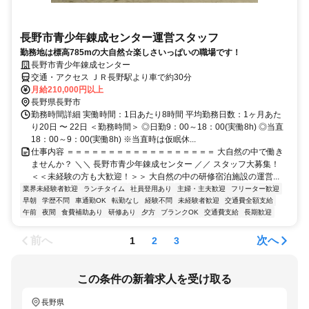
長野市青少年錬成センター運営スタッフ
勤務地は標高785mの大自然☆楽しさいっぱいの職場です！
長野市青少年錬成センター
交通・アクセス ＪＲ長野駅より車で約30分
月給210,000円以上
長野県長野市
勤務時間詳細 実働時間：1日あたり8時間 平均勤務日数：1ヶ月あた
り20日 〜 22日 ＜勤務時間＞ ◎日勤9：00～18：00(実働8h) ◎当直
18：00～9：00(実働8h) ※当直時は仮眠休...
仕事内容 ＝＝＝＝＝＝＝＝＝＝＝＝＝＝＝＝＝＝ 大自然の中で働き
ませんか？ ＼＼ 長野市青少年錬成センター ／／ スタッフ大募集！
＜＜未経験の方も大歓迎！＞＞ 大自然の中の研修宿泊施設の運営...
業界未経験者歓迎
ランチタイム
社員登用あり
主婦・主夫歓迎
フリーター歓迎
早朝
学歴不問
車通勤OK
転勤なし
経験不問
未経験者歓迎
交通費全額支給
午前
夜間
食費補助あり
研修あり
夕方
ブランクOK
交通費支給
長期歓迎
前へ
次へ
1
2
3
この条件の新着求人を受け取る
長野県