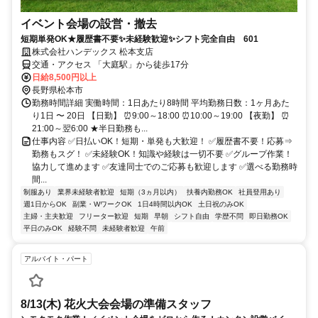
イベント会場の設営・撤去
短期単発OK★履歴書不要✨未経験歓迎✨シフト完全自由 601
株式会社ハンデックス 松本支店
交通・アクセス 「大庭駅」から徒歩17分
日給8,500円以上
長野県松本市
勤務時間詳細 実働時間：1日あたり8時間 平均勤務日数：1ヶ月あた
り1日 〜 20日 【日勤】 ⏰9:00～18:00 ⏰10:00～19:00 【夜勤】 ⏰
21:00～翌6:00 ★半日勤務も...
仕事内容 ✅日払いOK！短期・単発も大歓迎！ ✅履歴書不要！応募⇒
勤務もスグ！ ✅未経験OK！知識や経験は一切不要 ✅グループ作業！
協力して進めます ✅友達同士でのご応募も歓迎します ✅選べる勤務時
間...
制服あり
業界未経験者歓迎
短期（3ヵ月以内）
扶養内勤務OK
社員登用あり
週1日からOK
副業・WワークOK
1日4時間以内OK
土日祝のみOK
主婦・主夫歓迎
フリーター歓迎
短期
早朝
シフト自由
学歴不問
即日勤務OK
平日のみOK
経験不問
未経験者歓迎
午前
アルバイト・パート
8/13(木) 花火大会会場の準備スタッフ