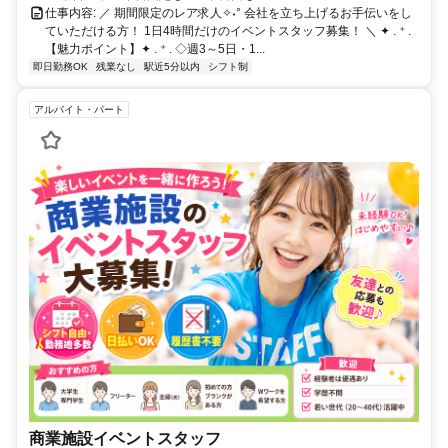
仕事内容: ／ 期間限定のレア求人✧˖° 会社を立ち上げるお手伝いをし
ていただける方！ 1日4時間だけのイベントスタッフ募集！ ＼ ✦ . ⁺ .
【魅力ポイント】✦ . ⁺ . ◇週3～5日・1...
即日勤務OK
残業なし
駅近5分以内
シフト制
アルバイト・パート
商業施設イベントスタッフ