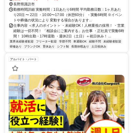
長野県諏訪市
勤務時間詳細 実働時間：1日あたり6時間 平均勤務日数：1ヶ月あた
り20日 〜 22日 ・10:00〜17:00（休憩60分） ・実働6時間 ※イベン
トや葬儀の状況により 変動する場合があります...
仕事内容 ＜求人のポイント＞ ・未経験OK！人柄重視の採用！ ・営業
経験は一切不問！ 「相談会にご案内する」お仕事 ・正社員で実働6時
間！ 10時出勤・17時退勤 ・週休2日（土日）＋祝日休み！ ...
業界未経験者歓迎
フリーター歓迎
学歴不問
車通勤OK
経験不問
未経験者歓迎
研修あり
ブランクOK
育休あり
シフト制
長期休暇あり
土日祝休み
アルバイト・パート