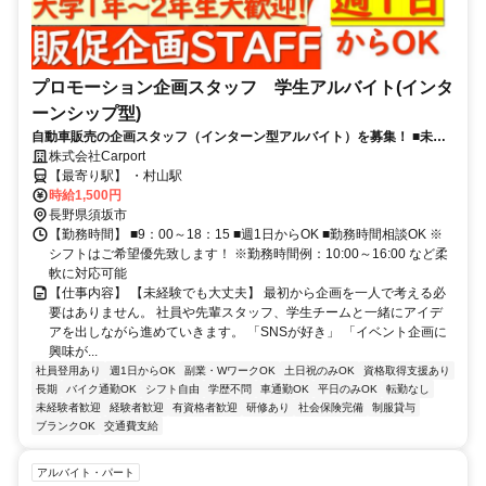
プロモーション企画スタッフ 学生アルバイト(インタ
ーンシップ型)
自動車販売の企画スタッフ（インターン型アルバイト）を募集！ ■未経
験OK！アイデアとやる気を重視！■大学1〜2年生の方歓迎（学年に応じ
株式会社Carport
た経験を積めます）
【最寄り駅】 ・村山駅
時給1,500円
長野県須坂市
【勤務時間】 ■9：00～18：15 ■週1日からOK ■勤務時間相談OK ※
シフトはご希望優先致します！ ※勤務時間例：10:00～16:00 など柔
軟に対応可能
【仕事内容】 【未経験でも大丈夫】 最初から企画を一人で考える必
要はありません。 社員や先輩スタッフ、学生チームと一緒にアイデ
アを出しながら進めていきます。 「SNSが好き」 「イベント企画に
興味が...
社員登用あり
週1日からOK
副業・WワークOK
土日祝のみOK
資格取得支援あり
長期
バイク通勤OK
シフト自由
学歴不問
車通勤OK
平日のみOK
転勤なし
未経験者歓迎
経験者歓迎
有資格者歓迎
研修あり
社会保険完備
制服貸与
ブランクOK
交通費支給
アルバイト・パート