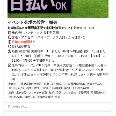
イベント会場の設営・撤去
短期単発OK★履歴書不要✨未経験歓迎✨シフト完全自由 606
株式会社ハンデックス 長野営業所
交通・アクセス バス停「アークス入口」から徒歩2分
日給8,500円以上
長野県長野市
勤務時間詳細 実働時間：1日あたり8時間 平均勤務日数：1ヶ月あた
り1日 〜 20日 【日勤】 ⏰9:00～18:00 ⏰10:00～19:00 【夜勤】 ⏰
21:00～翌6:00 ★半日勤務も...
仕事内容 ✅日払いOK！短期・単発も大歓迎！ ✅履歴書不要！応募⇒
勤務もスグ！ ✅未経験OK！知識や経験は一切不要 ✅グループ作業！
協力して進めます ✅友達同士でのご応募も歓迎します ✅選べる勤務時
間...
制服あり
業界未経験者歓迎
短期（3ヵ月以内）
扶養内勤務OK
社員登用あり
週1日からOK
副業・WワークOK
1日4時間以内OK
土日祝のみOK
主婦・主夫歓迎
フリーター歓迎
短期
早朝
シフト自由
学歴不問
即日勤務OK
平日のみOK
経験不問
未経験者歓迎
午前
同じ企業の求人