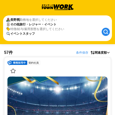
長野県
勤務地を選択してください
その他旅行・レジャー・イベント
特徴/給与/雇用形態を選択してください
イベントスタッフ
57件
条件保存
関連度順
契約社員