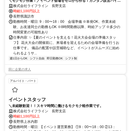
＼モクモク作業！／イベント会場をゼロから作る！カンタン設営バイ
ト！
株式会社ライフライン 長野支店
時給1,100円以上
長野県諏訪市
勤務時間・曜日: 9：00〜18：00 会場準備 ※単発OK、作業未経
験、お友達同士の勤務もOK ※8時間勤務以降、時給アップ ※多少の
時間変更の可能性あり
仕事内容: ✨【夏のイベントを支える！花火大会会場の準備スタッ
フ】 花火大会の開催前に、来場者を迎えるための会場準備を行うお
仕事です。 備品の配置や設営補助など、イベントがスムーズに始め
られるようサ...
週1日からOK
シフト自由
即日勤務OK
シフト制
同じ企業の求人
アルバイト・パート
イベントスタッフ
＼未経験歓迎！！スキマ時間に働けるモクモク軽作業です。
株式会社ライフライン 長野支店
時給1,100円以上
長野県上水内郡
勤務時間・曜日: 【イベント運営業務】 ①9：00〜18：00 ②13：