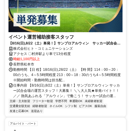
イベント運営補助接客スタッフ
【8/16(日),8/22（土）単発！】サンプロアルウィン サッカー試合会場
の運営スタッフ！大募集！
株式会社ヒト・コミュニケーションズ
アクセス 〇村井駅より車で13分程度
時給1,100円以上
長野県松本市
勤務時間 【日 程】18/16(日),28/22（土） 【時 間】114：00～20：
00のうち、4～5.5時間程度 213：00～18：30のうち4～5.5時間程度
※開始時間・勤務時間は担当配...
仕事内容 【8/16(日),8/22（土）単発！】サンプロアルウィン サッカ
ー試合会場の運営スタッフ！大募集！ ＼＼大人気★単発バイト！！
／／ 熱気あふれる「アルウィン」で働こう！ サッカー試合の運...
主婦・主夫歓迎
フリーター歓迎
学歴不問
車通勤OK
未経験者歓迎
交通費全額支給
経験者歓迎
ネイルOK
シフト制
ピアスOK
服装自由
友達と応募OK
送迎あり
アルバイト・パート