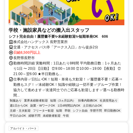
学校・施設家具などの搬入出スタッフ
シフト完全自由！履歴書不要✨未経験歓迎✨短期単発OK 606
株式会社ハンデックス 長野営業所
交通・アクセス バス停「アークス入口」から徒歩2分
日給8,500円以上
長野県長野市
勤務時間詳細 実働時間：1日あたり8時間 平均勤務日数：1ヶ月あた
り1日 〜 20日 【日勤】 ⏰9:00～18:00 ⏰10:00～19:00 【夜勤】 ⏰
21:00～翌6:00 ★半日勤務も...
仕事内容 ✅日払いOK！短期・単発も大歓迎！ ✅履歴書不要！応募⇒
勤務もスグ！ ✅未経験OK！知識や経験は一切不要 ✅グループ作業！
協力して進めます ✅友達同士でのご応募も歓迎します ✅選べる勤務時
間...
制服あり
業界未経験者歓迎
短期（3ヵ月以内）
扶養内勤務OK
社員登用あり
週1日からOK
副業・WワークOK
1日4時間以内OK
土日祝のみOK
主婦・主夫歓迎
フリーター歓迎
短期
早朝
シフト自由
学歴不問
即日勤務OK
平日のみOK
経験不問
未経験者歓迎
午前
アルバイト・パート