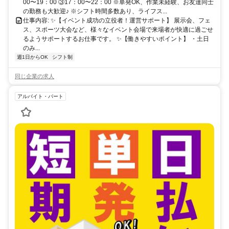
00〜19：00 ③17：00〜22：00 ※単発OK、作業未経験、お友達同士
の勤務も大歓迎♪ ※シフト時間多数あり、ライフス...
仕事内容: ✨【イベント成功の立役者！運営サポート】 展示会、フェ
ス、スポーツ大会など、様々なイベント会場で来場者が快適に過ごせ
るようサポートするお仕事です。 ✨【働きやすいポイント】 ・土日
のみ...
週1日からOK
シフト制
同じ企業の求人
アルバイト・パート