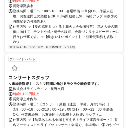
時給1,100円以上
長野県諏訪市
勤務時間・曜日: 9：00〜18：00 会場準備 ※単発OK、作業未経
験、お友達同士の勤務もOK ※8時間勤務以降、時給アップ ※多少の
時間変更の可能性あり
仕事内容: ✨【夏の感動をつくる！花火大会会場設営】 花火大会の開
催に向けて、テントや机・椅子の設置、会場づくりをスピーディーに
行うお仕事です。 ✨【働きやすいポイント】 ・短時間勤務も多数！
Wワ...
週1日からOK
シフト自由
即日勤務OK
シフト制
アルバイト・パート
コンサートスタッフ
＼未経験歓迎！！スキマ時間に働けるモクモク軽作業です。
株式会社ライフライン 長野支店
時給1,100円以上
長野県上水内郡
勤務時間・曜日: 【コンサート業務（運営、準備、片付け等）】
①9：00〜18：00 ②13：00〜19：00 ③17：00〜22：00 ※単発
OK、作業未経験、お友達同士の勤務も大歓迎♪ ※シフト...
仕事内容: ✨【熱気あふれる会場を支える！ライブ運営サポート】 有
名アーティストのライブやコンサート会場で、来場者のご案内やグッ