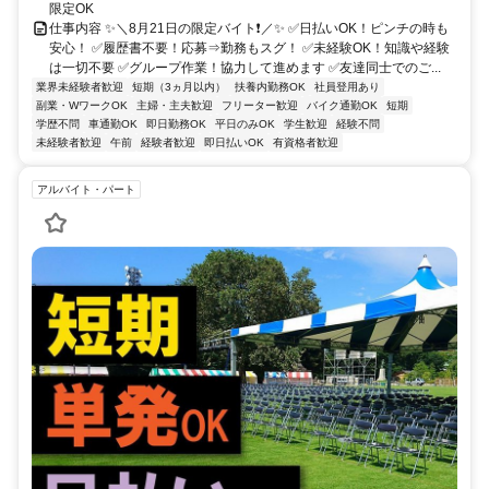
限定OK
仕事内容 ✨＼8月21日の限定バイト❗／✨ ✅日払いOK！ピンチの時も
安心！ ✅履歴書不要！応募⇒勤務もスグ！ ✅未経験OK！知識や経験
は一切不要 ✅グループ作業！協力して進めます ✅友達同士でのご...
業界未経験者歓迎
短期（3ヵ月以内）
扶養内勤務OK
社員登用あり
副業・WワークOK
主婦・主夫歓迎
フリーター歓迎
バイク通勤OK
短期
学歴不問
車通勤OK
即日勤務OK
平日のみOK
学生歓迎
経験不問
未経験者歓迎
午前
経験者歓迎
即日払いOK
有資格者歓迎
アルバイト・パート