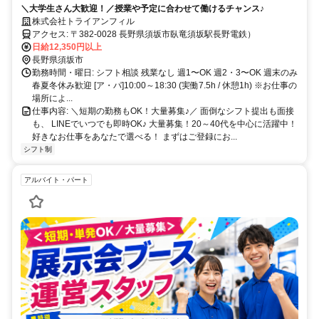
＼大学生さん大歓迎！／授業や予定に合わせて働けるチャンス♪
株式会社トライアンフィル
アクセス: 〒382-0028 長野県須坂市臥竜須坂駅長野電鉄）
日給12,350円以上
長野県須坂市
勤務時間・曜日: シフト相談 残業なし 週1〜OK 週2・3〜OK 週末のみ
春夏冬休み歓迎 [ア・パ]10:00～18:30 (実働7.5h / 休憩1h) ※お仕事の
場所によ...
仕事内容: ＼短期の勤務もOK！大量募集♪／ 面倒なシフト提出も面接
も、 LINEでいつでも即時OK♪ 大量募集！20～40代を中心に活躍中！
好きなお仕事をあなたで選べる！ まずはご登録にお...
シフト制
アルバイト・パート