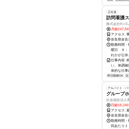
正社員
訪問看護ステ
株式会社H.I.S.
月給247,5
奈良県奈良
勤務時間・
曜日 ９：
れかが公休と
仕事内容:
い、体調確
体的な仕事内
即日勤務OK
交
アルバイト・パ
グループ
社会福祉法人
日給16,34
奈良県奈良
勤務時間・曜
回あたり１