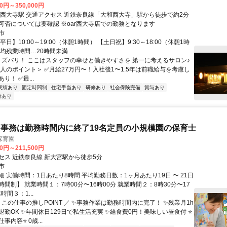
00円～350,000円
良線「大和西大寺」駅から徒歩で約2分
※車通勤の可否については要確認 ※oar西大寺店での勤務となります
市
平日】10:00～19:00（休憩1時間） 【土日祝】9:30～18:00（休憩1時
平均残業時間…20時間未満
／ ズバリ！ ここはスタッフの幸せと働きやすさを 第一に考えるサロン♪
求人のポイント＞ ✅月給27万円〜！入社後1〜1.5年は前職給与を考慮し
り！ ✅最...
実績あり
固定時間制
住宅手当あり
研修あり
社会保険完備
賞与あり
給あり
事務は勤務時間内に終了19名定員の小規模園の保育士
保育園
00円～211,500円
セス 近鉄奈良線 新大宮駅から徒歩5分
市
 実働時間：1日あたり8時間 平均勤務日数：1ヶ月あたり19日 〜 21日
間制】 就業時間１：7時00分〜16時00分 就業時間２：8時30分〜17
時間３：1...
 この仕事の推しPOINT ／ ✨事務作業は勤務時間内に完了！ ✨残業月1h
退勤OK ✨年間休日129日で私生活充実 ✨給食費0円！美味しい昼食付 ⭐
事内容⭐ 0歳...