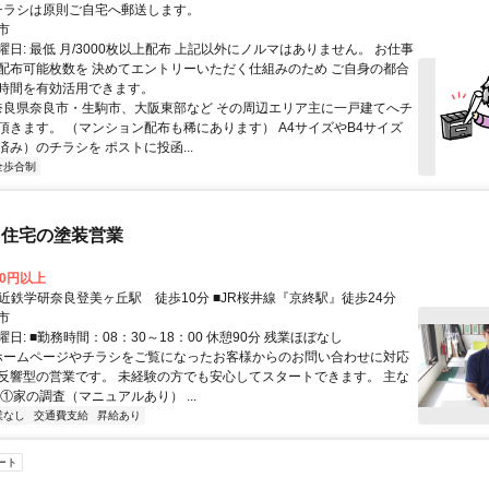
クセス: チラシは原則ご自宅へ郵送します。
市
日: 最低 月/3000枚以上配布 上記以外にノルマはありません。 お仕事
配布可能枚数を 決めてエントリーいただく仕組みのため ご自身の都合
時間を有効活用できます。
 奈良県奈良市・生駒市、大阪東部など その周辺エリア主に一戸建てへチ
頂きます。 （マンション配布も稀にあります） A4サイズやB4サイズ
み）のチラシを ポストに投函...
全歩合制
】住宅の塗装営業
00円以上
アクセス: ■近鉄学研奈良登美ヶ丘駅 徒歩10分 ■JR桜井線『京終駅』徒歩24分
市
日: ■勤務時間：08：30～18：00 休憩90分 残業ほぼなし
 ホームページやチラシをご覧になったお客様からのお問い合わせに対応
反響型の営業です。 未経験の方でも安心してスタートできます。 主な
①家の調査（マニュアルあり） ...
業なし
交通費支給
昇給あり
ート