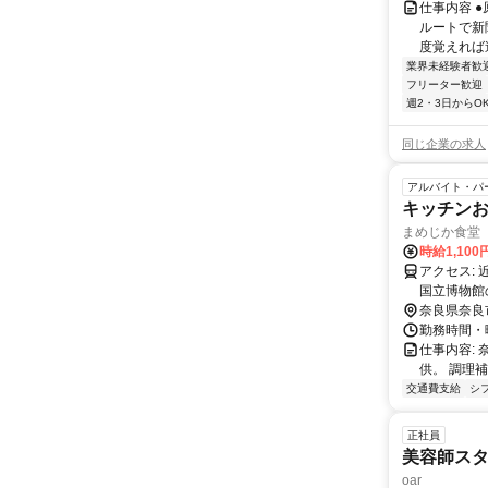
仕事内容 
ルートで新
度覚えれば
業界未経験者歓
フリーター歓迎
週2・3日からO
同じ企業の求人
アルバイト・パ
キッチン
まめじか食堂
時給1,10
アクセス: 近鉄奈良駅から東へ徒歩約10〜12分 市内循環バス「氷室神社・国立博物館」バス停下車すぐ 奈良
国立博物館
寄りが多い
奈良県奈良
勤務時間・曜
仕事内容:
供。 調理
交通費支給
シ
正社員
美容師ス
oar