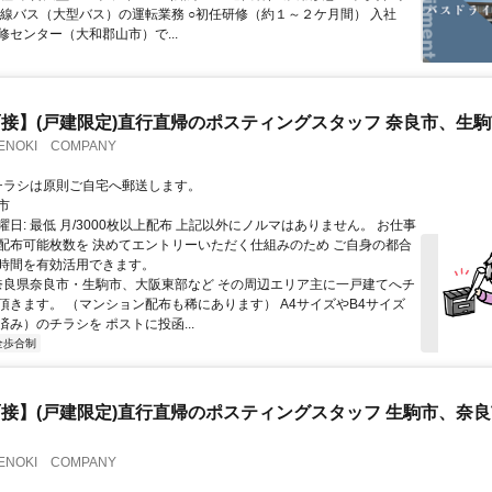
路線バス（大型バス）の運転業務 ○初任研修（約１～２ケ月間） 入社
修センター（大和郡山市）で...
接】(戸建限定)直行直帰のポスティングスタッフ 奈良市、生駒
NOKI COMPANY
クセス: チラシは原則ご自宅へ郵送します。
市
日: 最低 月/3000枚以上配布 上記以外にノルマはありません。 お仕事
配布可能枚数を 決めてエントリーいただく仕組みのため ご自身の都合
時間を有効活用できます。
 奈良県奈良市・生駒市、大阪東部など その周辺エリア主に一戸建てへチ
頂きます。 （マンション配布も稀にあります） A4サイズやB4サイズ
み）のチラシを ポストに投函...
全歩合制
接】(戸建限定)直行直帰のポスティングスタッフ 生駒市、奈
NOKI COMPANY