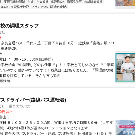
迎
変形労働時間制
主婦・主夫歓迎
車通勤OK
職場見学可
未経験者歓迎
イルOK
有資格者歓迎
ブランクOK
駅近5分以内
学校の調理スタッフ
会社
円
※車通勤OK
市
日: 7：30〜16：30(休憩1時間)
 小学校給食での調理などのお仕事です！！ 学校と同じ休みなのでご家庭
たてやすく 働きやすいですよ！残業はほぼありません。 「調理師や栄
取得を目指している」そんな方も歓迎...
通費支給
スドライバー(路線バス運転者)
会社 乗合大型バス
00円以上
郡山市
曜日 ５：００～２５：００の間、実働１日平均７時間３９分 （１年変
制） 4勤2休4勤1休が基本のローテーションとなります
職種 乗合大型バスドライバー（路線バス運転者） 雇用形態 正社員 仕事