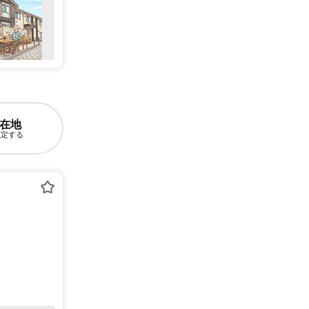
在地
設定する