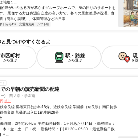
時給１...
 知的障がいのある方が暮らすグループホームで、身の回りのサポートを
す。 居住する方は身辺自立度の高い方で、各々の居室整理や洗濯、食
膳（簡単な調理）、体調管理などの日常...
週1日からOK
交通費支給
シフト制
ぶと見つけやすくなるよ
市区町村
駅・路線
現
から選ぶ
から選ぶ
を
ート
車での早朝の読売新聞の配達
ター) 西ノ京・学園南
0円以上
近鉄奈良線 富雄東口徒歩約18分、近鉄奈良線 学園前（奈良県）南口徒歩
近鉄奈良線 菖蒲池出入口1徒歩約28分
市
働時間：2時間30分/日 平均勤務日数：1ヶ月あたり14日 ・勤務曜日：
木・金・土・日・祝 ・勤務時間： [1] 01:30～05:30 ・最低勤務日数
＊...