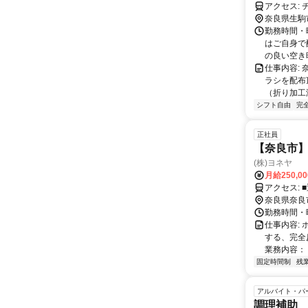
ア
奈良県生駒
勤務時間・曜
はご自身で
の良い空き
仕事内容:
ラシを配布
（折り加工済
シフト自由
完
正社員
【奈良市
(株)ヨネヤ
月給250,0
奈良県奈良
勤務時間・曜
仕事内容:
する、完全
業務内容： 
固定時間制
残
アルバイト・パ
調理補助