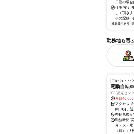
日勤の場合は
仕事内容:
して頂きま
事の配膳下
社員登用あり
勤務地も選
アルバイト・パ
電動自転
YC(読売セン
月給46,00
アクセス 
約18分、
奈良県奈良
勤務時間 実
月・火・水・
（週）：3日 