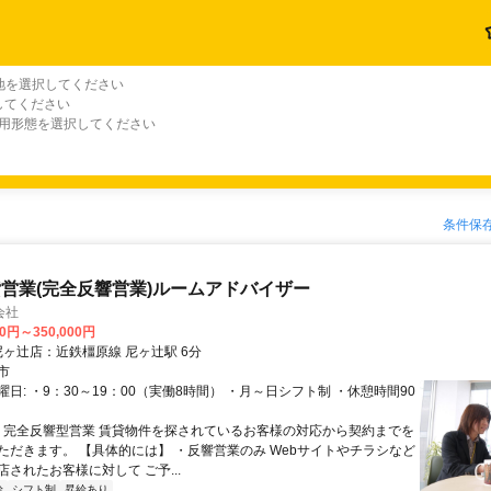
地を選択してください
してください
雇用形態を選択してください
条件保
営業(完全反響営業)ルームアドバイザー
会社
00円～350,000円
クセス: 尼ヶ辻店：近鉄橿原線 尼ヶ辻駅 6分
市
日: ・9：30～19：00（実働8時間） ・月～日シフト制 ・休憩時間90
 ・完全反響型営業 賃貸物件を探されているお客様の対応から契約までを
ただきます。 【具体的には】 ・反響営業のみ Webサイトやチラシなど
されたお客様に対して ご予...
給
シフト制
昇給あり