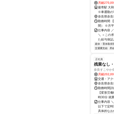
月給270,0
最寄駅 大和西大寺駅 交通アクセス 近鉄奈
奈良県奈良
勤務時間 【
間） ※月
仕事内容 
＼ ＜この
た給与保証あ
産休・育休取得
交通費支給
昇
正社員
残業なし・
奈良すこやか
月給202,0
交通・アク
奈良県奈良
勤務時間詳細
【変形労働時
時30分 就業
仕事内容 ＼
以下で定時
具体的なお仕