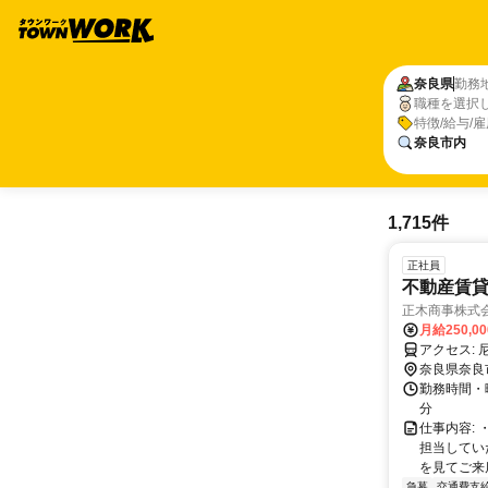
奈良県
勤務
職種を選択
特徴/給与/
奈良市内
1,715件
正社員
不動産賃貸
正木商事株式
月給250,0
ア
奈良県奈良
勤務時間・曜
分
仕事内容:
担当してい
を見てご来店
急募
交通費支