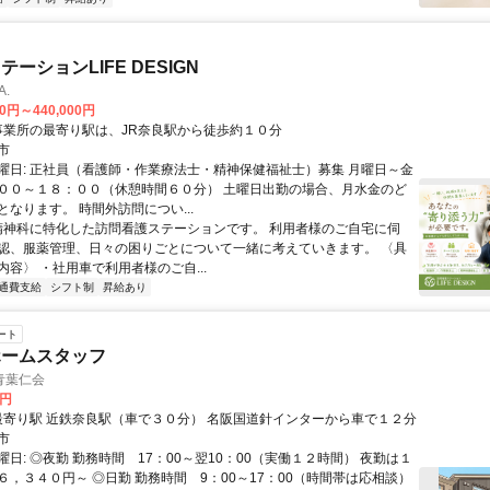
ーションLIFE DESIGN
A.
00円～440,000円
アクセス: 事業所の最寄り駅は、JR奈良駅から徒歩約１０分
市
曜日: 正社員（看護師・作業療法士・精神保健福祉士）募集 月曜日～金
００～１８：００（休憩時間６０分） 土曜日出勤の場合、月水金のど
なります。 時間外訪問につい...
 精神科に特化した訪問看護ステーションです。 利用者様のご自宅に伺
認、服薬管理、日々の困りごとについて一緒に考えていきます。 〈具
容〉 ・社用車で利用者様のご自...
通費支給
シフト制
昇給あり
ート
ホームスタッフ
青葉仁会
0円
アクセス: 最寄り駅 近鉄奈良駅（車で３０分） 名阪国道針インターから車で１２分
市
日: ◎夜勤 勤務時間 17：00～翌10：00（実働１２時間） 夜勤は１
６，３４０円～ ◎日勤 勤務時間 9：00～17：00（時間帯は応相談）