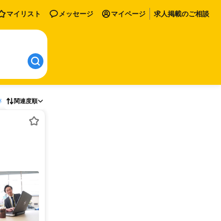
マイリスト
メッセージ
マイページ
求人掲載のご相談
存
関連度順