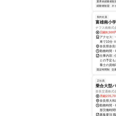
業界未経験者歓
経験者歓迎
ネ
契約社員
富雄南小
ナフス南株式
日給8,500
アクセス: ・奈良交通バス・千代ヶ丘二丁目下車徒歩10分 ・近鉄線「富雄」駅より
車で10分 
奈良県奈良
勤務時間・曜
仕事内容:
との予定も
養士の資格
固定時間制
交
正社員
乗合大型バ
奈良交通株式
月給235,7
奈良県大和
勤務時間・
形労働時間
募集要項 