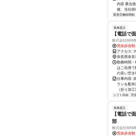
内容 乗合
後、当社研
変形労働時間制
業務委託
【電話で面
株式会社MAME
完全歩合制
ア
奈良県奈良
勤務時間・曜
はご自身で
の良い空き
仕事内容:
ラシを配布
（折り加工済
シフト自由
完
業務委託
【電話で面
部
株式会社MAME
完全歩合制