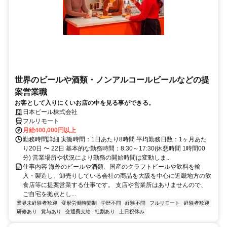
世界のビールや酒類・ノンアルコールビールなどの提
案営業職
お客として入りにくいお店の中を見る事ができる。
日本ビール株式会社
フルリモート
月給400,000円以上
勤務時間詳細 実働時間：1日あたり8時間 平均勤務日数：1ヶ月あた
り20日 〜 22日 基本的な勤務時間：8:30～17:30(休憩時間 1時間00
分) 営業場所や状況により勤務の開始時間は変動しま...
仕事内容 海外のビールや酒類、国産のクラフトビールや飲料を輸
入・製造し、卸売りしている会社の商品を大阪を中心に近畿地方の飲
食店等に提案営業する仕事です。 支店や営業所はありませんので、
ご自宅を拠点とし...
業界未経験者歓迎
変形労働時間制
学歴不問
経験不問
フルリモート
経験者歓迎
研修あり
賞与あり
交通費支給
社割あり
土日祝休み