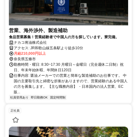
営業、海外渉外、製造補助
食品営業募集！営業経験者で中国人の方を探しています。寮完備。
ナカコ将油株式会社
アクセス: JR和歌山線五条駅より徒歩10分
月給210,000円以上
奈良県五條市
勤務時間・曜日: 8:30~17:30 月曜日～金曜日（完全週休二日制）祝
日、年末年始休暇、年間休日120日
仕事内容: 醤油メーカーでの営業と簡単な製造補助のお仕事です。 中
国の主要取引先と綿密な折衝がありますので、営業経験のある中国人
の方を募集します。 【主な職務内容】 ・日本国内の法人営業、EC
販...
社員登用あり
即日勤務OK
固定時間制
正社員