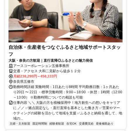
自治体・生産者をつなぐふるさと地域サポートスタッ
フ
大阪・奈良の方歓迎｜直行直帰◎ふるさとの魅力発信
アースコーポレーション五條事務所
交通・アクセス 大和二見駅から徒歩１２分
月給238,290円～458,333円
奈良県五條市
勤務時間詳細 実働時間：1日あたり8時間 平均勤務日数：1ヶ月あた
り20日 〜 22日 ・標準労働時間：9:00～18:00 ・休憩：1時間（12:00
～13:00） ※勤務時間についての相談も可能
仕事内容 ＼＼ 大阪の方を積極採用中！地方創生への想いをキャリア
に ／／ ✅拠点固定なし・直行直帰を基本とした働き方 ✅営業やマー
ケティングの経験を活かして地域を支援 ✅ふるさと納税を通して、地
域の...
主婦・主夫歓迎
固定時間制
経験者歓迎
在宅OK
交通費支給
昼食補助あり