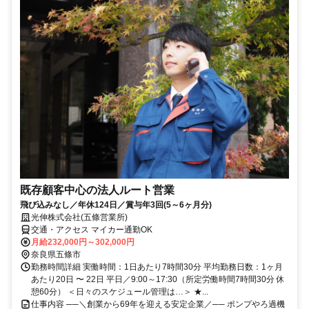
既存顧客中心の法人ルート営業
飛び込みなし／年休124日／賞与年3回(5～6ヶ月分)
光伸株式会社(五條営業所)
交通・アクセス マイカー通勤OK
月給232,000円～302,000円
奈良県五條市
勤務時間詳細 実働時間：1日あたり7時間30分 平均勤務日数：1ヶ月
あたり20日 〜 22日 平日／9:00～17:30（所定労働時間7時間30分 休
憩60分） ＜日々のスケジュール管理は…＞ ★...
仕事内容 ──＼創業から69年を迎える安定企業／── ポンプやろ過機