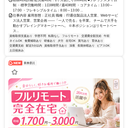
勤務時間詳細 総労働時間：1ヶ月あたり160時間 ■フレックスタイム
制 ・標準労働時間：1日8時間 / 週40時間 ・コアタイム：13:00～
17:00 ・フレキシブルタイム：8:00～13:00 ...
仕事内容 雇用形態：正社員 職種：IT/通信製品法人営業、Webサービ
ス法人営業、営業企画 ――「一人で売る」を卒業。 チームで大手を
動かすプレイングマネージャーへ。 ※本ポジションはリモートベー
ス...
資格取得支援あり
学歴不問
転勤なし
フルリモート
交通費全額支給
午前
ネイルOK
食費補助あり
研修あり
夕方
在宅OK
賞与あり
育休あり
交通費支給
駅近5分以内
資格取得手当あり
深夜
長期休暇あり
ピアスOK
土日祝休み
業務委託