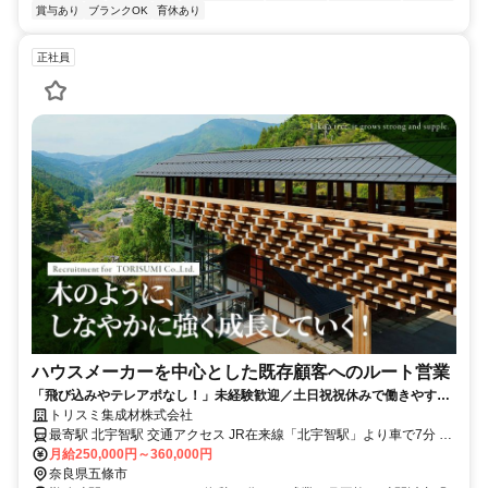
賞与あり
ブランクOK
育休あり
正社員
ハウスメーカーを中心とした既存顧客へのルート営業
「飛び込みやテレアポなし！」未経験歓迎／土日祝祝休みで働きやすさ
バツグンの環境
トリスミ集成材株式会社
最寄駅 北宇智駅 交通アクセス JR在来線「北宇智駅」より車で7分 ＊
月給250,000円～360,000円
転勤なし ＊車通勤OK ＊バイク通勤OK
奈良県五條市