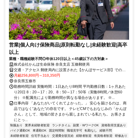
営業|個人向け保険商品|原則転勤なし|未経験歓迎|高卒
以上
業種・職種経験不問◎年休120日以上＜45歳以下の方対象＞
株式会社かんぽ生命保険 奈良支店 五條郵便局
交通・アクセス 郵便局内に設置された【かんぽサービス部】での勤
務となります
月給256,800円～310,350円
奈良県五條市
勤務時間詳細 実働時間：1日あたり8時間 平均勤務日数：1ヶ月あた
り20日 8：20～17：20、8：50～17：50等（実働8時間／休憩60
分） ※配属先により勤務時間が異なる場合があります。 ※...
仕事内容 「あなたがいてくれてよかった。」 安心を届けるのは、商
品ではなく“あなた”の存在です。 テレビCMでもおなじみの「かんぽ
さん」として、地域の皆さまから親しまれている私たち。 お客さま
にとっ...
制服あり
業界未経験者歓迎
ランチタイム
副業・WワークOK
資格取得支援あり
バイク通勤OK
車通勤OK
固定時間制
職場見学可
転勤なし
経験不問
未経験者歓迎
住宅手当あり
交通費全額支給
経験者歓迎
有資格者歓迎
研修あり