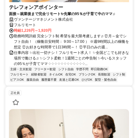
テレフォンアポインター
面接～就業後まで完全リモート✨先輩の95％が子育て中のママ♫
ヴァンテージマネジメント株式会社
フルリモート
時給1,226円～1,920円
勤務時間詳細 完全シフト制 希望を最大限考慮します♫ ⏰月～金でシ
フト自由！ （稼働目安時間： 9:00～17:00 ） ※週9時間以上の稼働を
想定 ⏰お好きな時間帯で1日3時間～！ ⏰平日のみの週...
仕事内容 ✨出社一切ナシ！フルリモート求人！ ✨全国どこでも好きな
場所で働ける♫ ✨シフト柔軟！1週間ごとの申告制 ✨今いるスタッフ
の95％が子育てママ ༶ ༶ ༶ ༶ ༶ ༶ ༶ ༶ ༶ ༶ ༶ ༶...
主婦・主夫歓迎
フリーター歓迎
シフト自由
学歴不問
即日勤務OK
フルリモート
経験者歓迎
ネイルOK
在宅OK
ブランクOK
長期歓迎
シフト制
ピアスOK
服装自由
履歴書不要
友達と応募OK
ひげOK
髪型・髪色自由
正社員