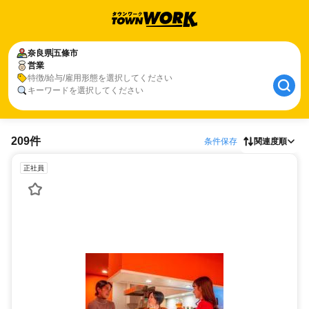
奈良県
五條市
営業
特徴/給与/雇用形態を選択してください
キーワードを選択してください
209件
条件保存
関連度順
正社員