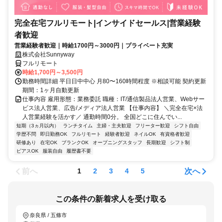
完全在宅フルリモート|インサイドセールス|営業経験
者歓迎
営業経験者歓迎｜時給1700円～3000円｜プライベート充実
株式会社Sunnyway
フルリモート
時給1,700円～3,500円
勤務時間詳細 平日日中中心 月80〜160時間程度 ※相談可能 契約更新
期間：1ヶ月自動更新
仕事内容 雇用形態：業務委託 職種：IT/通信製品法人営業、Webサー
ビス法人営業、広告/メディア法人営業 【仕事内容】 ＼完全在宅×法
人営業経験を活かす／ 通勤時間0分。 全国どこに住んでい...
短期（3ヵ月以内）
ランチタイム
主婦・主夫歓迎
フリーター歓迎
シフト自由
学歴不問
即日勤務OK
フルリモート
経験者歓迎
ネイルOK
有資格者歓迎
研修あり
在宅OK
ブランクOK
オープニングスタッフ
長期歓迎
シフト制
ピアスOK
服装自由
履歴書不要
前へ
次へ
1
2
3
4
5
この条件の新着求人を受け取る
奈良県 / 五條市