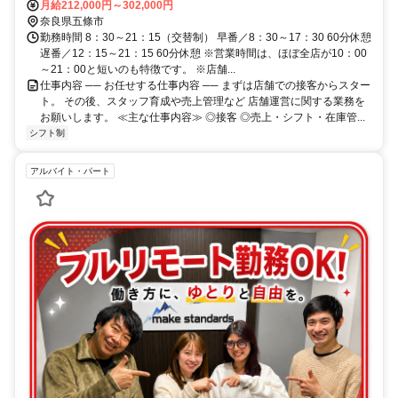
和二見駅 徒歩32分 、 ＪＲ和歌山線北宇智駅 徒歩46分
月給212,000円～302,000円
奈良県五條市
勤務時間 8：30～21：15（交替制） 早番／8：30～17：30 60分休憩
遅番／12：15～21：15 60分休憩 ※営業時間は、ほぼ全店が10：00
～21：00と短いのも特徴です。 ※店舗...
仕事内容 ── お任せする仕事内容 ── まずは店舗での接客からスター
ト。 その後、スタッフ育成や売上管理など 店舗運営に関する業務を
お願いします。 ≪主な仕事内容≫ ◎接客 ◎売上・シフト・在庫管...
シフト制
アルバイト・パート