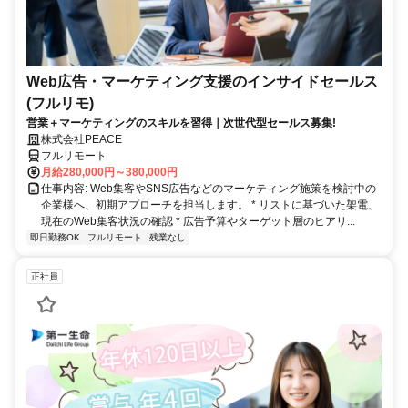
Web広告・マーケティング支援のインサイドセールス
(フルリモ)
営業＋マーケティングのスキルを習得｜次世代型セールス募集!
株式会社PEACE
フルリモート
月給280,000円～380,000円
仕事内容: Web集客やSNS広告などのマーケティング施策を検討中の
企業様へ、初期アプローチを担当します。 * リストに基づいた架電、
現在のWeb集客状況の確認 * 広告予算やターゲット層のヒアリ...
即日勤務OK
フルリモート
残業なし
正社員