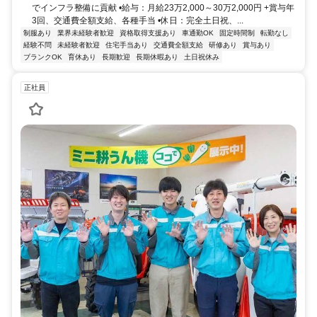
でインフラ整備に貢献 •給与：月給23万2,000～30万2,000円 +賞与年
3回、交通費全額支給、各種手当 •休日：完全土日祝、...
制服あり
業界未経験者歓迎
資格取得支援あり
車通勤OK
固定時間制
転勤なし
経験不問
未経験者歓迎
住宅手当あり
交通費全額支給
研修あり
賞与あり
ブランクOK
育休あり
長期歓迎
長期休暇あり
土日祝休み
正社員