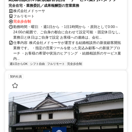
完全在宅・業務委託／成果報酬型の営業業務
株式会社メドゥーサ
フルリモート
完全歩合制
勤務時間・曜日: ・週1日から ・1日1時間から ・原則として0:00～
24:00の範囲で、ご自身の都合に合わせて設定可能 ・固定休日なし。
業務日と休日はご自身で設定 お客様への連絡は、会社...
仕事内容: 株式会社メドゥーサが運営する結婚相談所の新規顧客開拓
業務です。 ・指定の営業ツールを使った見込み顧客への新規アプロ
ーチ ・お客様の希望や状況のヒアリング ・結婚相談所のサービス案
内...
週1日からOK
シフト自由
フルリモート
完全歩合制
契約社員