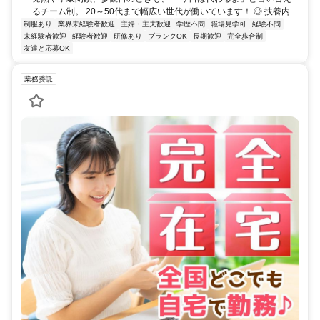
るチーム制。 20～50代まで幅広い世代が働いています！ ◎ 扶養内...
制服あり
業界未経験者歓迎
主婦・主夫歓迎
学歴不問
職場見学可
経験不問
未経験者歓迎
経験者歓迎
研修あり
ブランクOK
長期歓迎
完全歩合制
友達と応募OK
業務委託