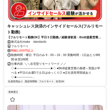
キャッシュレス決済のインサイドセールス(フルリモー
ト勤務)
【フルリモート勤務OK】平日５日勤務／経験者歓迎・BtoB提案営業で
スキルアップ
株式会社make standards
フルリモート
時給1,600円以上
勤務時間・曜日: 平日のみ 9：00～18：00 実働時間：1日あたり8時
間 休憩1時間
仕事内容: ＼＼在宅型リモートワーク ／／
◇★───────────────★◇ ●BtoB提案営業の基礎～実践が学
べる ●平日のみ週5で土日はゆっくり◎ ●正社員登用実績あり
◇★───────...
社員登用あり
固定時間制
フルリモート
在宅OK
業務委託