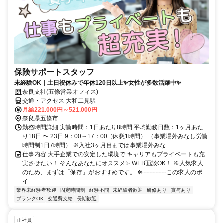
保険サポートスタッフ
未経験OK｜土日祝休みで年休120日以上✨女性が多数活躍中✨
奈良支社(五條営業オフィス)
交通・アクセス 大和二見駅
月給221,000円～521,000円
奈良県五條市
勤務時間詳細 実働時間：1日あたり8時間 平均勤務日数：1ヶ月あた
り18日 〜 23日 9：00～17：00（休憩1時間） （事業場外みなし労働
時間制1日7時間） ※入社3ヶ月目までは事業場外みな...
仕事内容 大手企業での安定した環境で キャリアもプライベートも充
実させたい！ そんなあなたにオススメ✨ WEB面談OK！ ※人気求人
のため、まずは「保存」がおすすめです。 ✼┈┈┈┈この求人のポ
イ...
業界未経験者歓迎
固定時間制
経験不問
未経験者歓迎
研修あり
賞与あり
ブランクOK
交通費支給
長期歓迎
正社員