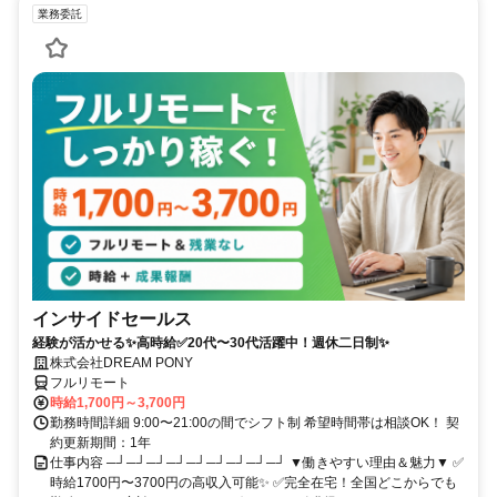
業務委託
インサイドセールス
経験が活かせる✨高時給✅20代〜30代活躍中！週休二日制✨
株式会社DREAM PONY
フルリモート
時給1,700円～3,700円
勤務時間詳細 9:00〜21:00の間でシフト制 希望時間帯は相談OK！ 契
約更新期間：1年
仕事内容 ─┘─┘─┘─┘─┘─┘─┘─┘─┘ ▼働きやすい理由＆魅力▼ ✅
時給1700円〜3700円の高収入可能✨ ✅完全在宅！全国どこからでも