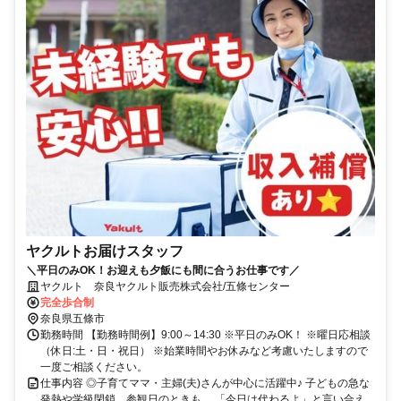
ヤクルトお届けスタッフ
＼平日のみOK！お迎えも夕飯にも間に合うお仕事です／
ヤクルト 奈良ヤクルト販売株式会社/五條センター
完全歩合制
奈良県五條市
勤務時間 【勤務時間例】9:00～14:30 ※平日のみOK！ ※曜日応相談
（休日:土・日・祝日） ※始業時間やお休みなど考慮いたしますので
一度ご相談ください。
仕事内容 ◎子育てママ・主婦(夫)さんが中心に活躍中♪ 子どもの急な
発熱や学級閉鎖、参観日のときも、 「今日は代わるよ」と言い合え