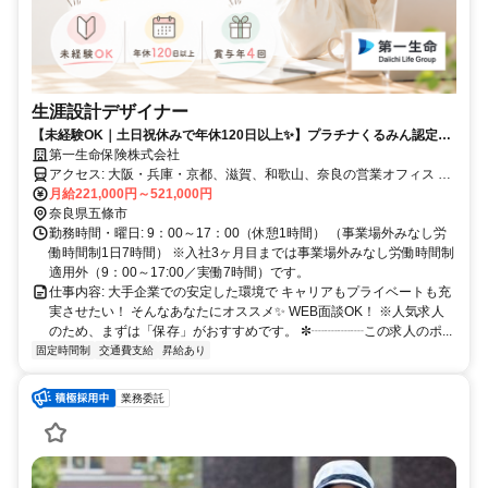
生涯設計デザイナー
【未経験OK｜土日祝休みで年休120日以上✨】プラチナくるみん認定取
得✨女性が多数活躍中✨
第一生命保険株式会社
アクセス: 大阪・兵庫・京都、滋賀、和歌山、奈良の営業オフィス ※
希望以外での転勤なし <試用期間の勤務地> 入社後6ヶ月は、配属支
月給221,000円～521,000円
社に近いキャリアカレッジで研修を実施します。通勤が難しい場合、
奈良県五條市
リモート受講も相談可能です。7ヶ月以降は大阪・兵庫・京都、滋
勤務時間・曜日: 9：00～17：00（休憩1時間） （事業場外みなし労
賀、和歌山、奈良に所在する営業オフィスの勤務となります。
働時間制1日7時間） ※入社3ヶ月目までは事業場外みなし労働時間制
✼┈┈┈┈┈┈┈┈┈┈┈┈┈┈┈┈┈┈┈✼
適用外（9：00～17:00／実働7時間）です。
仕事内容: 大手企業での安定した環境で キャリアもプライベートも充
実させたい！ そんなあなたにオススメ✨ WEB面談OK！ ※人気求人
のため、まずは「保存」がおすすめです。 ✼┈┈┈┈この求人のポ...
固定時間制
交通費支給
昇給あり
業務委託