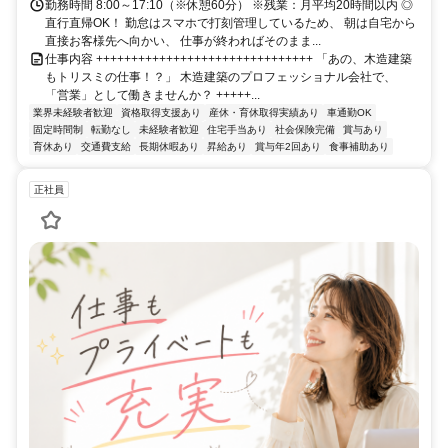
勤務時間 8:00～17:10（※休憩60分） ※残業：月平均20時間以内 ◎
直行直帰OK！ 勤怠はスマホで打刻管理しているため、 朝は自宅から
直接お客様先へ向かい、 仕事が終わればそのまま...
仕事内容 +++++++++++++++++++++++++++++++ 「あの、木造建築
もトリスミの仕事！？」 木造建築のプロフェッショナル会社で、
「営業」として働きませんか？ +++++...
業界未経験者歓迎
資格取得支援あり
産休・育休取得実績あり
車通勤OK
固定時間制
転勤なし
未経験者歓迎
住宅手当あり
社会保険完備
賞与あり
育休あり
交通費支給
長期休暇あり
昇給あり
賞与年2回あり
食事補助あり
正社員