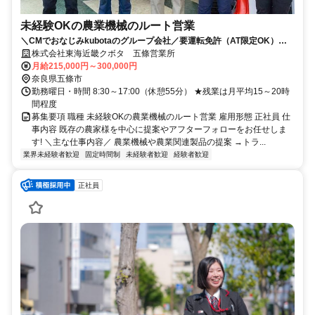
未経験OKの農業機械のルート営業
＼CMでおなじみkubotaのグループ会社／要運転免許（AT限定OK）テ
レアポ＆飛び込み一切ナシ！
株式会社東海近畿クボタ 五條営業所
月給215,000円～300,000円
奈良県五條市
勤務曜日・時間 8:30～17:00（休憩55分） ★残業は月平均15～20時
間程度
募集要項 職種 未経験OKの農業機械のルート営業 雇用形態 正社員 仕
事内容 既存の農家様を中心に提案やアフターフォローをお任せしま
す! ＼主な仕事内容／ 農業機械や農業関連製品の提案 →トラ...
業界未経験者歓迎
固定時間制
未経験者歓迎
経験者歓迎
正社員