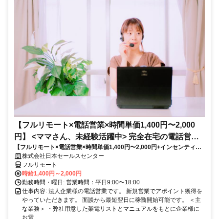
【フルリモート×電話営業×時間単価1,400円〜2,000
円】 <ママさん、未経験活躍中> 完全在宅の電話営業
【フルリモート×電話営業×時間単価1,400円〜2,000円+インセンティブ
で家庭と仕事の両立を実現
あり】 ＜ママさん、未経験活躍中＞ 完全在宅の電話営業で家庭と仕事の
株式会社日本セールスセンター
両立を実現
フルリモート
時給1,400円～2,000円
勤務時間・曜日: 営業時間：平日9:00〜18:00
仕事内容: 法人企業様の電話営業です。 新規営業でアポイント獲得を
やっていただきます。 面談から最短翌日に稼働開始可能です。 ＜主
な業務＞ ・弊社用意した架電リストとマニュアルをもとに企業様に
お電...