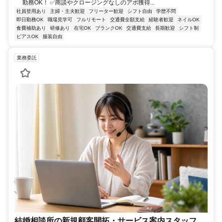
勤務OK！ ✅商談やクロージングなしのアポ獲得...
社員登用あり
主婦・主夫歓迎
フリーター歓迎
シフト自由
学歴不問
即日勤務OK
職場見学可
フルリモート
交通費全額支給
経験者歓迎
ネイルOK
食費補助あり
研修あり
在宅OK
ブランクOK
交通費支給
長期歓迎
シフト制
ピアスOK
服装自由
業務委託
結婚相談所の新規顧客開拓・サービス案内スタッフ