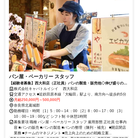
パン屋・ベーカリー スタッフ
【経験者募集】西大和店（正社員）パンの製造・販売他◇伸び盛りのベ
ーカリー業界で一緒に頑張りませんか！
株式会社キャパトルイシイ 西大和店
交通アクセス ■近鉄田原本線「大輪田」駅より、南方向へ徒歩約5分
月給250,000円～500,000円
奈良県北葛城郡
勤務曜日・時間 ［1］5：00～14:：00 ［2］8：00～17：00 ［3］
10：00～19：00など シフト制 ※休憩1時間
募集要項 職種 パン屋・ベーカリー スタッフ 雇用形態 正社員 仕事内
容 ■パンの販売 ■パンの製造 ■パンの整理（陳列・補充） ■開店閉店
業務 ■チームのマネジメント ■売上向上のための戦略立案...