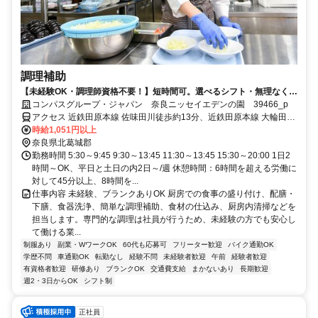
調理補助
【未経験OK・調理師資格不要！】短時間可。選べるシフト・無理なく安
定ワーク！
コンパスグループ・ジャパン 奈良ニッセイエデンの園 39466_p
アクセス 近鉄田原本線 佐味田川徒歩約13分、近鉄田原本線 大輪田徒
歩約17分、近鉄田原本線 池部徒歩約20分 奈良交通バス「高塚台一丁
時給1,051円以上
目」バス停徒歩約3分
奈良県北葛城郡
勤務時間 5:30～9:45 9:30～13:45 11:30～13:45 15:30～20:00 1日2
時間～OK、平日と土日の内2日～/週 休憩時間：6時間を超える労働に
対して45分以上、8時間を...
仕事内容 未経験、ブランクありOK 厨房での食事の盛り付け、配膳・
下膳、食器洗浄、簡単な調理補助、食材の仕込み、厨房内清掃などを
担当します。専門的な調理は社員が行うため、未経験の方でも安心し
て働ける業...
制服あり
副業・WワークOK
60代も応募可
フリーター歓迎
バイク通勤OK
学歴不問
車通勤OK
転勤なし
経験不問
未経験者歓迎
午前
経験者歓迎
有資格者歓迎
研修あり
ブランクOK
交通費支給
まかないあり
長期歓迎
週2・3日からOK
シフト制
正社員