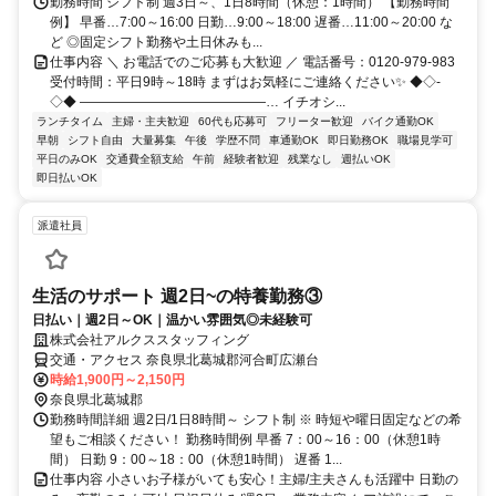
勤務時間 シフト制 週3日～、1日8時間（休憩：1時間） 【勤務時間
例】 早番…7:00～16:00 日勤…9:00～18:00 遅番…11:00～20:00 な
ど ◎固定シフト勤務や土日休みも...
仕事内容 ＼ お電話でのご応募も大歓迎 ／ 電話番号：0120-979-983
受付時間：平日9時～18時 まずはお気軽にご連絡ください✨ ◆◇-
◇◆ ——————————————… イチオシ...
ランチタイム
主婦・主夫歓迎
60代も応募可
フリーター歓迎
バイク通勤OK
早朝
シフト自由
大量募集
午後
学歴不問
車通勤OK
即日勤務OK
職場見学可
平日のみOK
交通費全額支給
午前
経験者歓迎
残業なし
週払いOK
即日払いOK
派遣社員
生活のサポート 週2日~の特養勤務③
日払い｜週2日～OK｜温かい雰囲気◎未経験可
株式会社アルクススタッフィング
交通・アクセス 奈良県北葛城郡河合町広瀬台
時給1,900円～2,150円
奈良県北葛城郡
勤務時間詳細 週2日/1日8時間～ シフト制 ※ 時短や曜日固定などの希
望もご相談ください！ 勤務時間例 早番 7：00～16：00（休憩1時
間） 日勤 9：00～18：00（休憩1時間） 遅番 1...
仕事内容 小さいお子様がいても安心！主婦/主夫さんも活躍中 日勤の