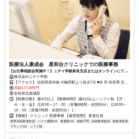
医療法人康成会 星和台クリニックでの医療事務
【お仕事相談会実施中！】ニチイ学館奈良支店またはオンラインにてお
仕事相談会を随時開催！＜要予約＞ご予約はニチイ学館奈良支店
株式会社ニチイ学館
（0120-781-092）まで
【アクセス】 近鉄田原本線 大輪田駅より徒歩7分 ■住 所 奈良県 北葛
城郡河合町 星和台2-1-20 ■アクセス 近鉄田原本線 大輪田駅より徒歩7
月給177,896円
分
奈良県北葛城郡
【勤務日数】 週4日以上 【勤務時間】 週4日以上／シフト制 【月・
火・水・金】 (1)8:00～17：00 （実働8時間・休憩60分） (2)8:00～
16：00 （実働7時間・休憩60分） (...
【職種】 クリニック 医療事務 【雇用形態】 派遣社員
業界未経験者歓迎
バイク通勤OK
車通勤OK
経験不問
未経験者歓迎
経験者歓迎
ブランクOK
シフト制