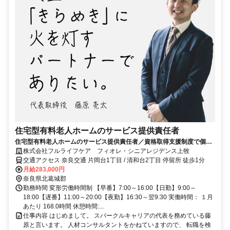
住宅型有料老人ホームのサービス提供責任者
住宅型有料老人ホームのサービス提供責任者／資格取得支援制度で個々
のスキルアップを応援します！／ブランクありでも安心の丁寧なサポー
株式会社フルライフケア フィオレ・シニアレジデンス上牧
ト◎
交通アクセス 奈良交通 片岡台1丁目 / 清和台2丁目 停留所 徒歩1分
月給283,000円
奈良県北葛城郡
勤務時間 変形労働時間制 【早番】7:00～16:00【日勤】9:00～
18:00【遅番】11:00～20:00【夜勤】16:30～翌9:30 実働時間： １月
あたり 168.0時間 休憩時間:...
仕事内容 はじめまして。 スパークルキャリアの代表を務めている藤
原と言います。 人材コンサルタントをかねていますので、 転職を検