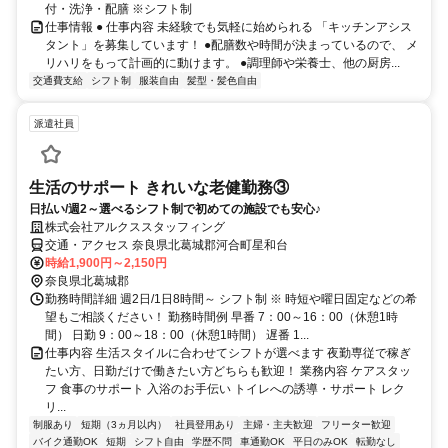
付・洗浄・配膳 ※シフト制
仕事情報 ● 仕事内容 未経験でも気軽に始められる 「キッチンアシス
タント」を募集しています！ ●配膳数や時間が決まっているので、 メ
リハリをもって計画的に動けます。 ●調理師や栄養士、他の厨房...
交通費支給
シフト制
服装自由
髪型・髪色自由
派遣社員
生活のサポート きれいな老健勤務③
日払い/週2～選べるシフト制で初めての施設でも安心♪
株式会社アルクススタッフィング
交通・アクセス 奈良県北葛城郡河合町星和台
時給1,900円～2,150円
奈良県北葛城郡
勤務時間詳細 週2日/1日8時間～ シフト制 ※ 時短や曜日固定などの希
望もご相談ください！ 勤務時間例 早番 7：00～16：00（休憩1時
間） 日勤 9：00～18：00（休憩1時間） 遅番 1...
仕事内容 生活スタイルに合わせてシフトが選べます 夜勤専従で稼ぎ
たい方、日勤だけで働きたい方どちらも歓迎！ 業務内容 ケアスタッ
フ 食事のサポート 入浴のお手伝い トイレへの誘導・サポート レク
リ...
制服あり
短期（3ヵ月以内）
社員登用あり
主婦・主夫歓迎
フリーター歓迎
バイク通勤OK
短期
シフト自由
学歴不問
車通勤OK
平日のみOK
転勤なし