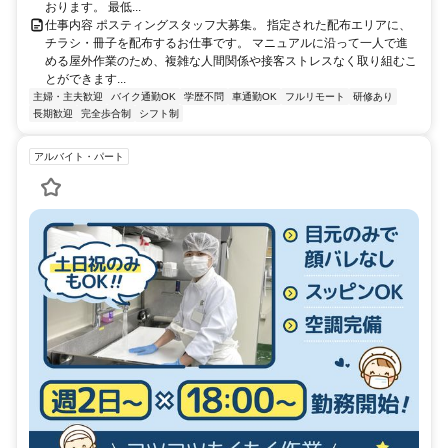
おります。 最低...
仕事内容 ポスティングスタッフ大募集。 指定された配布エリアに、
チラシ・冊子を配布するお仕事です。 マニュアルに沿って一人で進
める屋外作業のため、複雑な人間関係や接客ストレスなく取り組むこ
とができます...
主婦・主夫歓迎
バイク通勤OK
学歴不問
車通勤OK
フルリモート
研修あり
長期歓迎
完全歩合制
シフト制
アルバイト・パート