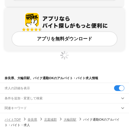
アプリを無料ダウンロード
奈良県、大輪田駅、バイク通勤OKのアルバイト・バイト求人情報
求人の詳細を表示
条件を追加・変更して検索
市区町村を追加・変更
関連キーワード
完全在宅ワーク 全国
シール貼り 在宅
現在地周辺
ガチャガチャ
犬カフェ
奈良県
駅を追加・変更
バイトTOP
奈良県
北葛城郡
大輪田駅
バイク通勤OKのアルバイ
奈良県
すべて
ト・バイト・求人
奈良市
大和高田市
大和郡山市
天理市
橿原市
桜井市
五條市
御所市
生駒市
香芝市
職種を追加・変更
大和路線