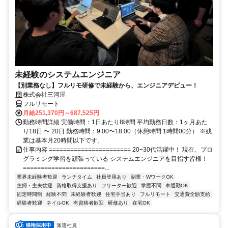
未経験のシステムエンジニア
【別業務なし】フルリモ研修で未経験から、エンジニアデビュー！
株式会社三河屋
フルリモート
月給251,370円～687,525円
勤務時間詳細 実働時間：1日あたり8時間 平均勤務日数：1ヶ月あた
り18日 〜 20日 勤務時間：9:00〜18:00（休憩時間 1時間00分） ※残
業は基本月20時間以下です。
仕事内容 ======================= 20−30代活躍中！ 現在、プロ
グラミング学習を頑張っている システムエンジニアを目指す皆様！
=======================...
業界未経験者歓迎
ランチタイム
社員登用あり
副業・WワークOK
主婦・主夫歓迎
資格取得支援あり
フリーター歓迎
学歴不問
車通勤OK
固定時間制
経験不問
未経験者歓迎
住宅手当あり
フルリモート
交通費全額支給
経験者歓迎
ネイルOK
有資格者歓迎
研修あり
在宅OK
派遣社員