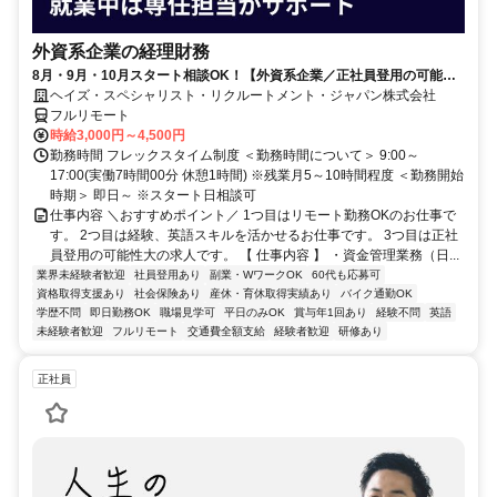
外資系企業の経理財務
8月・9月・10月スタート相談OK！【外資系企業／正社員登用の可能性
大／700万～800万／リモート勤務OK】経理財務
ヘイズ・スペシャリスト・リクルートメント・ジャパン株式会社
フルリモート
時給3,000円～4,500円
勤務時間 フレックスタイム制度 ＜勤務時間について＞ 9:00～
17:00(実働7時間00分 休憩1時間) ※残業月5～10時間程度 ＜勤務開始
時期＞ 即日～ ※スタート日相談可
仕事内容 ＼おすすめポイント／ 1つ目はリモート勤務OKのお仕事で
す。 2つ目は経験、英語スキルを活かせるお仕事です。 3つ目は正社
員登用の可能性大の求人です。 【 仕事内容 】 ・資金管理業務（日...
業界未経験者歓迎
社員登用あり
副業・WワークOK
60代も応募可
資格取得支援あり
社会保険あり
産休・育休取得実績あり
バイク通勤OK
学歴不問
即日勤務OK
職場見学可
平日のみOK
賞与年1回あり
経験不問
英語
未経験者歓迎
フルリモート
交通費全額支給
経験者歓迎
研修あり
正社員