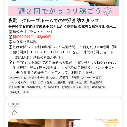
夜勤 グループホームでの生活介助スタッフ
◆経験者＆有資格者優遇◆ ①とにかく高時給 ②充実な福利厚生 ③求人
数が豊富 だから現役の介護士から「+ホップ」が選ばれています！
株式会社プラス・ピボット
日給30,000円～32,000円
奈良県北葛城郡
勤務時間 シフト制 ■週2回～OK 実働時間： １日あたり 8.0時間 【勤
務時間例】 16:00～9:00 17:00～10:00 など ※休憩2時間 ショート
（短期入所）勤務の希望があれば...
仕事内容 ＼ お電話でのご応募も大歓迎 ／ 電話番号：0120-979-983
受付時間：平日9時～18時 まずはお気軽にご連絡ください✨ ◆◇-
◇◆ 夜勤専従の介護スタッフとして、利用者さまが...
ランチタイム
主婦・主夫歓迎
60代も応募可
準夜勤
フリーター歓迎
バイク通勤OK
早朝
シフト自由
大量募集
午後
学歴不問
車通勤OK
即日勤務OK
職場見学可
平日のみOK
交通費全額支給
午前
経験者歓迎
残業なし
夜間
正社員