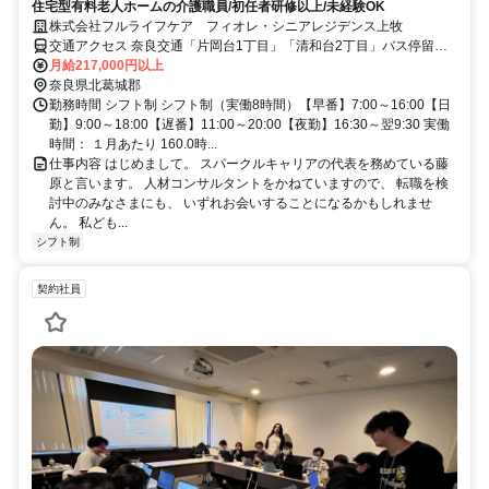
住宅型有料老人ホームの介護職員/初任者研修以上/未経験OK
株式会社フルライフケア フィオレ・シニアレジデンス上牧
交通アクセス 奈良交通「片岡台1丁目」「清和台2丁目」バス停留所
下車徒歩1分
月給217,000円以上
奈良県北葛城郡
勤務時間 シフト制 シフト制（実働8時間）【早番】7:00～16:00【日
勤】9:00～18:00【遅番】11:00～20:00【夜勤】16:30～翌9:30 実働
時間： １月あたり 160.0時...
仕事内容 はじめまして。 スパークルキャリアの代表を務めている藤
原と言います。 人材コンサルタントをかねていますので、 転職を検
討中のみなさまにも、 いずれお会いすることになるかもしれませ
ん。 私ども...
シフト制
契約社員