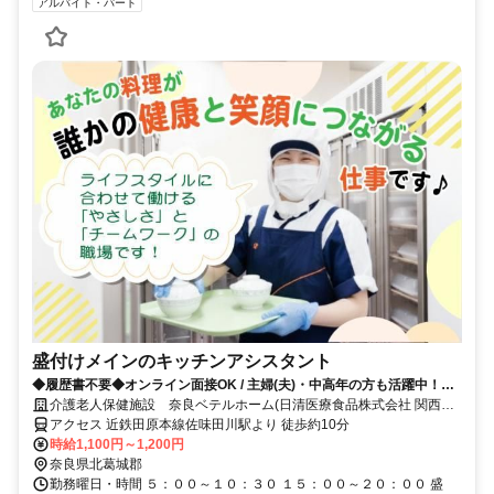
アルバイト・パート
盛付けメインのキッチンアシスタント
◆履歴書不要◆オンライン面接OK / 主婦(夫)・中高年の方も活躍中！柔
軟な働き方に理解あり◎
介護老人保健施設 奈良ベテルホーム(日清医療食品株式会社 関西支
店)
アクセス 近鉄田原本線佐味田川駅より 徒歩約10分
時給1,100円～1,200円
奈良県北葛城郡
勤務曜日・時間 ５：００～１０：３０ １５：００～２０：００ 盛