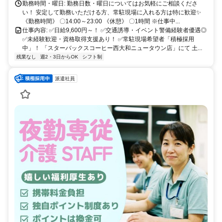
勤務時間・曜日: 勤務日数・曜日についてはお気軽にご相談くださ
い！ 安定して勤務いただける方、常駐現場に入れる方は特に歓迎✨
《勤務時間》 〇14:00～23:00 《休憩》 〇1時間 ※仕事中...
仕事内容: ✅日給9,600円～！ ✅交通誘導・イベント警備経験者優遇◎
✅未経験歓迎・資格取得支援あり！ ✅常駐現場希望者「積極採用
中」！ 「スターバックスコーヒー西大和ニュータウン店」にて 土...
残業なし
週2・3日からOK
シフト制
派遣社員