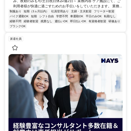
み、夜勤のみも可/土日祝日休み/週2日～ 業務内容 ケア施設にて、ご
利用者様が快適に過ごすためのお手伝いをしていただきます。 業務...
制服あり
短期（3ヵ月以内）
社員登用あり
主婦・主夫歓迎
フリーター歓迎
バイク通勤OK
短期
シフト自由
学歴不問
車通勤OK
平日のみOK
転勤なし
経験不問
経験者歓迎
残業なし
週払いOK
即日払いOK
有資格者歓迎
研修あり
ブランクOK
派遣社員