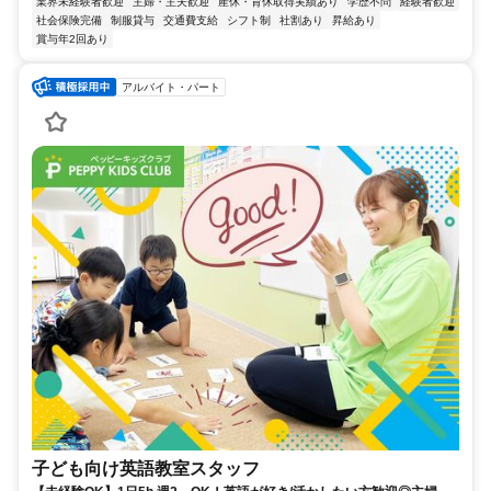
業界未経験者歓迎
主婦・主夫歓迎
産休・育休取得実績あり
学歴不問
経験者歓迎
社会保険完備
制服貸与
交通費支給
シフト制
社割あり
昇給あり
賞与年2回あり
アルバイト・パート
子ども向け英語教室スタッフ