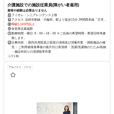
介護施設での施設従業員(障がい者雇用)
資格や経験は必要ありません
フィオレ・シニアレジデンス上牧
アクセス: 近鉄生駒線「大輪田」駅より徒歩15分 JR関西本線「王寺」
駅、近鉄生駒線「王寺」駅から奈良交通バス8分、「片岡台1丁目」バ
時給1,100円以上
ス停下車徒歩1分 または奈良交通バス5分、「星和台2丁目」バス停下
奈良県北葛城郡
車徒歩5分
勤務時間・曜日: 9：00～18：00 ※ご自身の希望時間・希望日時考慮
致します。
仕事内容: ・館内共用部及び居室の清掃及び消毒作業 ・掃除備品の補
充 ・ご利用者様食事後の後片付け床清掃 ・洗濯/洗濯物のたたみ/収納
・施設外回りの清掃除草作業
シフト制
アルバイト・パート