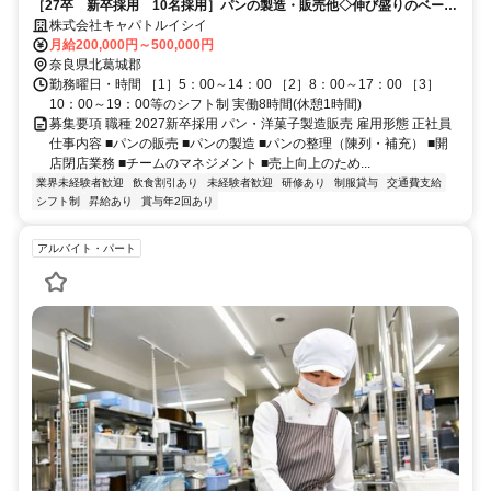
［27卒 新卒採用 10名採用］パンの製造・販売他◇伸び盛りのベーカ
リー業界で一緒に頑張りませんか！
株式会社キャパトルイシイ
月給200,000円～500,000円
奈良県北葛城郡
勤務曜日・時間 ［1］5：00～14：00 ［2］8：00～17：00 ［3］
10：00～19：00等のシフト制 実働8時間(休憩1時間)
募集要項 職種 2027新卒採用 パン・洋菓子製造販売 雇用形態 正社員
仕事内容 ■パンの販売 ■パンの製造 ■パンの整理（陳列・補充） ■開
店閉店業務 ■チームのマネジメント ■売上向上のため...
業界未経験者歓迎
飲食割引あり
未経験者歓迎
研修あり
制服貸与
交通費支給
シフト制
昇給あり
賞与年2回あり
アルバイト・パート