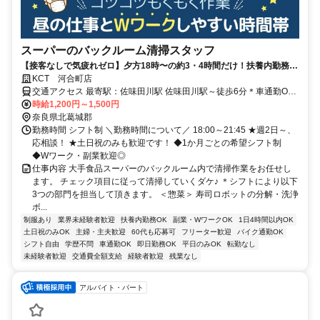
スーパーのバックルーム清掃スタッフ
【接客なしで気疲れゼロ】夕方18時〜の約3・4時間だけ！扶養内勤務
OK/副業・WワークOK！ 週2～の短時間勤務！シフト融通抜群！
KCT 河合町店
交通アクセス 最寄駅：佐味田川駅 佐味田川駅～徒歩6分＊車通勤OK
＊バイク通勤OK
時給1,200円～1,500円
奈良県北葛城郡
勤務時間 シフト制 ＼勤務時間について／ 18:00～21:45 ★週2日～、
応相談！ ★土日祝のみも歓迎です！ ◆1か月ごとの希望シフト制
◆Wワーク・副業歓迎◎
仕事内容 大手食品スーパーのバックルーム内で清掃作業をお任せし
ます。 チェック項目に従って清掃していくダケ♪ ＊シフトにより以下
3つの部門を担当して頂きます。 ＜惣菜＞ 寿司ロボットの分解・洗浄
ボ...
制服あり
業界未経験者歓迎
扶養内勤務OK
副業・WワークOK
1日4時間以内OK
土日祝のみOK
主婦・主夫歓迎
60代も応募可
フリーター歓迎
バイク通勤OK
シフト自由
学歴不問
車通勤OK
即日勤務OK
平日のみOK
転勤なし
未経験者歓迎
交通費全額支給
経験者歓迎
残業なし
アルバイト・パート