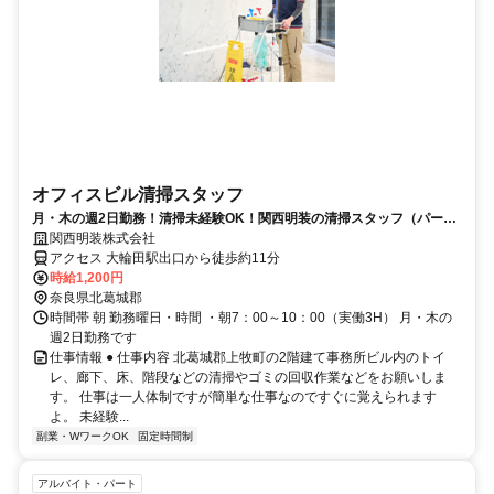
オフィスビル清掃スタッフ
月・木の週2日勤務！清掃未経験OK！関西明装の清掃スタッフ（パー
ト）求人
関西明装株式会社
アクセス 大輪田駅出口から徒歩約11分
時給1,200円
奈良県北葛城郡
時間帯 朝 勤務曜日・時間 ・朝7：00～10：00（実働3H） 月・木の
週2日勤務です
仕事情報 ● 仕事内容 北葛城郡上牧町の2階建て事務所ビル内のトイ
レ、廊下、床、階段などの清掃やゴミの回収作業などをお願いしま
す。 仕事は一人体制ですが簡単な仕事なのですぐに覚えられます
よ。 未経験...
副業・WワークOK
固定時間制
アルバイト・パート