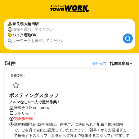
奈良県
大輪田駅
職種を選択してください
バイク通勤OK
キーワードを選択してください
54件
条件保存
関連度順
業務委託
ポスティングスタッフ
ノルマなし✨一人で屋外作業！
株式会社One arrow
フルリモート
完全歩合制
勤務時間詳細 勤務時間は、案件ごとに決められた配布可能時間内
で、ご自身で自由に設定していただけます。 朝早くからお昼過ぎま
で稼働するスタッフ、お昼から夕方まで稼働するスタッフが混在して