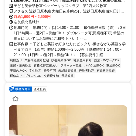
【未経験OK】1日5h 週2～OK！英語が好き/活かしたい方歓迎◎主婦
(夫)/学生も活躍中！
子ども英会話教室ペッピーキッズクラブ 第2西大和教室
アクセス 近鉄田原本線 大輪田徒歩約2分、近鉄田原本線 佐味田川徒
歩約21分、ＪＲ関西本線〔大和路線〕 王寺北口徒歩約27分 近鉄田原
時給1,600円～2,500円
本線「大輪田駅」より徒歩2分 ／近隣教室への勤務も応相談 ※屋内禁
奈良県北葛城郡
煙
勤務時間 ・勤務時間： [1] 14:00～21:00 ・最低勤務日数（週）：2日
1日5時間～・週2日～勤務OK！ ダブルワーク可(同業種不可) 希望の
曜日についてはお気軽にご相談下さい！ ※...
仕事内容 ＊子どもと英語が好きな方にピッタリ♪働きながら英語を学
べます◎＊ 【給与】時給1,600円～2,500円 【勤務時間】14：00～
21：00（1日5h～/週2日～勤務OK！） 【募集要件】経...
制服あり
業界未経験者歓迎
扶養内勤務OK
社員登用あり
副業・WワークOK
主婦・主夫歓迎
資格取得支援あり
フリーター歓迎
バイク通勤OK
車通勤OK
平日のみOK
学生歓迎
経験不問
未経験者歓迎
経験者歓迎
有資格者歓迎
研修あり
ブランクOK
交通費支給
長期歓迎
派遣社員