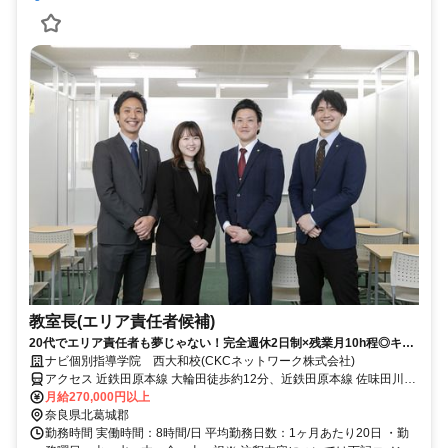
教室長(エリア責任者候補)
20代でエリア責任者も夢じゃない！完全週休2日制×残業月10h程◎キャ
リアUPも休みも両方叶う★
ナビ個別指導学院 西大和校(CKCネットワーク株式会社)
アクセス 近鉄田原本線 大輪田徒歩約12分、近鉄田原本線 佐味田川徒
歩約20分、ＪＲ和歌山線 畠田徒歩約23分 大輪田駅より徒歩12分
月給270,000円以上
奈良県北葛城郡
勤務時間 実働時間：8時間/日 平均勤務日数：1ヶ月あたり20日 ・勤