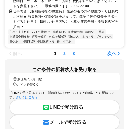
務曜日：火・水・木・金・土・祝※ 注釈内容については下記コメン
トを参照下さい。 ・勤務時間： [1] 13:00～22:00 ...
仕事内容 【個別指導塾の教室長】 授業の進め方や教室づくりはあな
た次第★ 教員免許や講師経験を活かして、教室全体の成長をサポー
トするお仕事！ 【詳しい仕事内容】 ＜教室運営全般＞※複数教室を
担当 ・...
主婦・主夫歓迎
バイク通勤OK
車通勤OK
固定時間制
転勤なし
英語
交通費全額支給
経験者歓迎
有資格者歓迎
研修あり
賞与あり
ブランクOK
育休あり
長期歓迎
長期休暇あり
寮・社宅あり
前へ
次へ
1
2
3
この条件の新着求人を受け取る
奈良県 / 大輪田駅
バイク通勤OK
「LINEで受け取る」では、新着求人のほか、おすすめ情報なども配信しま
す。
詳しくはこちら
LINEで受け取る
メールで受け取る