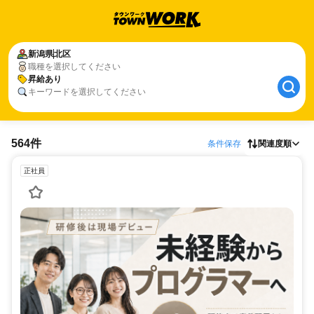
新潟県
北区
職種を選択してください
昇給あり
キーワードを選択してください
564件
条件保存
関連度順
正社員