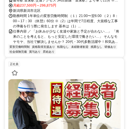
最寄駅 豊栄駅 交通アクセス JR白新線「豊栄駅」より車で11分 ※上
記は本社へのアクセス情報 新潟県内の駅や線路で作業を実施 └災害
月給237,500円～296,875円
時を除き県外出張はほぼゼロ ※ヘルプで秋田出張の実績有 ★自動車
新潟県新潟市北区
通勤OK（駐車場あり） └原則会社集合ですが移動時間も勤務時間に
勤務時間 1年単位の変形労働時間制 （１）21:00〜翌6:00 （２）8：
含めます
00～17：30 （休憩）60分 ※（2）は年間で7日程度、大規模な工事
の準備を行う際に発生します 基本は（1）...
仕事内容 ／ 「お休みが少なく友達や家族と予定が合わない…」 「将
来のことを考えると、もっと安定した環境で働きたい…」 そんなモ
ヤモヤ、当社で解決しませんか？ 20代・30代多数活躍中！和気あ...
変形労働時間制
資格取得支援あり
転勤なし
未経験者歓迎
残業なし
研修あり
社会保険完備
賞与あり
昇給あり
正社員