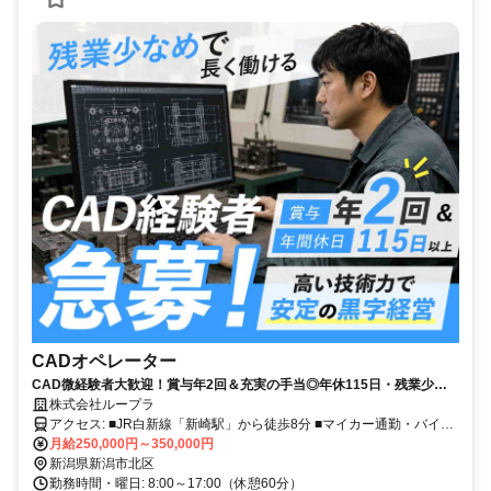
CADオペレーター
CAD微経験者大歓迎！賞与年2回＆充実の手当◎年休115日・残業少な
め
株式会社ループラ
アクセス: ■JR白新線「新崎駅」から徒歩8分 ■マイカー通勤・バイク
通勤可（駐車場完備）
月給250,000円～350,000円
新潟県新潟市北区
勤務時間・曜日: 8:00～17:00（休憩60分）