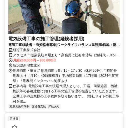
電気設備工事の施工管理(経験者採用)
電気工事経験者・有資格者募集|ワークライフバランス重視|勤務地：新潟
市|転勤なし|賞与実績12.6ヶ月
研冷工業株式会社
アクセス: * 従業員駐車場あり * 業務用に社有車貸与（燃料代・メンテ
費用会社負担、4WD・ナビ・バックモニタ・ドラレコ有） * 自宅付近
月給260,000円～360,000円
の社用車駐車場代補助あり * 現場直行直帰可
新潟県新潟市北区
勤務時間・曜日: * 勤務時間：8：15～17：30（休憩90分） * 時間外
勤務あり（月10～40時間程度）平均残業時間：17時間（2024年度実
績） * 勤務間インターバル制度あり
仕事内容: 電気設備工事の現場代理人として、工場、商業施設、福祉
施設等の各種建物における工事の施工管理を担当していただきます。
公共工事や企業様の工事案件を取り扱います。（弊社サイトの施工事
例を御...
変形労働時間制
交通費支給
昇給あり
正社員