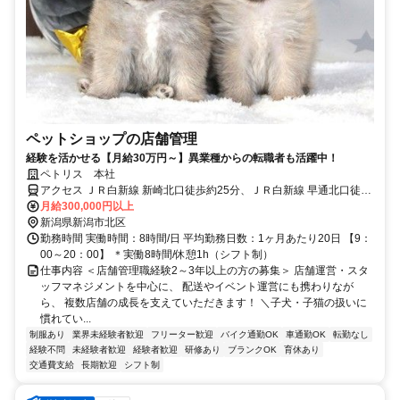
ペットショップの店舗管理
経験を活かせる【月給30万円～】異業種からの転職者も活躍中！
ペトリス 本社
アクセス ＪＲ白新線 新崎北口徒歩約25分、ＪＲ白新線 早通北口徒歩
約38分、ＪＲ白新線/ＪＲ羽越本線 大形北口徒歩約51分 JR「新崎
月給300,000円以上
駅」より車で約6分
新潟県新潟市北区
勤務時間 実働時間：8時間/日 平均勤務日数：1ヶ月あたり20日 【9：
00～20：00】 ＊実働8時間/休憩1h（シフト制）
仕事内容 ＜店舗管理職経験2～3年以上の方の募集＞ 店舗運営・スタ
ッフマネジメントを中心に、 配送やイベント運営にも携わりなが
ら、 複数店舗の成長を支えていただきます！ ＼子犬・子猫の扱いに
慣れてい...
制服あり
業界未経験者歓迎
フリーター歓迎
バイク通勤OK
車通勤OK
転勤なし
経験不問
未経験者歓迎
経験者歓迎
研修あり
ブランクOK
育休あり
交通費支給
長期歓迎
シフト制