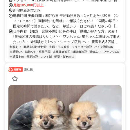
アクセス ＪＲ白新線 新崎北口徒歩約25分、ＪＲ白新線 早通北口徒歩
約38分、ＪＲ白新線/ＪＲ羽越本線 大形北口徒歩約51分 JR「新崎
月給185,000円以上
駅」より車で約6分
新潟県新潟市北区
勤務時間 実働時間：8時間/日 平均勤務日数：1ヶ月あたり20日 【シ
フトについて】 面接時にお気軽にご相談ください！ 「固定の曜日・
固定の時間で働きたい」 など、希望シフトはご相談ください◎ 【...
仕事内容 【知識・経験不問】応募条件は「動物が好きな方」のみ！
｢動物関連の知識はないけど･･･ ワンちゃん･猫ちゃんに囲まれて働き
たい｣方 ～ 未経験から｢ペットショップ店員｣へ ～ 新潟県内3店舗...
制服あり
業界未経験者歓迎
主婦・主夫歓迎
フリーター歓迎
バイク通勤OK
車通勤OK
転勤なし
経験不問
未経験者歓迎
経験者歓迎
研修あり
ブランクOK
交通費支給
長期歓迎
シフト制
髪型・髪色自由
正社員