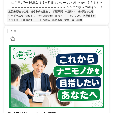
の手厚い7〜8名体制！ 3ヶ月間マンツーマンでしっかり支えます ＝
＝＝＝＝＝＝＝＝＝＝＝＝＝＝＝＝＝＝ ＼＼この求人のポイント！...
業界未経験者歓迎
資格取得支援あり
学歴不問
車通勤OK
未経験者歓迎
住宅手当あり
研修あり
社会保険完備
賞与あり
ブランクOK
交通費支給
シフト制
長期休暇あり
土日祝休み
昇給あり
髪型・髪色自由
正社員