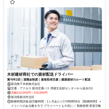
木材建材商社での資材配送ドライバー
賞与年2回｜退職金制度｜資格取得支援｜建築資材のルート配送
新潟角千木材株式会社
交通・アクセス 新潟交通バス 埋蔵文化財センターから徒歩2分
月給222,000円～330,000円
新潟県新潟市北区
勤務時間詳細 総労働時間：1ヶ月あたり170時間58分 【勤務時間】 ⭐
メリハリのある働き方で プライベートも大切に ✅ 勤務形態 変形労働