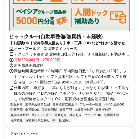
ピットクルー(自動車整備/無資格・未経験)
【未経験OK｜資格取得支援あり】車・工具・DIYなど“好き”を活かせ
る！《年間休日115日／残業代1分単位／月残業10h未満》
オートアールズ 新潟豊栄インター店
アクセス ＪＲ白新線 豊栄南口徒歩約19分、ＪＲ白新線/ＪＲ羽越本線
黒山徒歩約34分 豊栄駅から徒歩19分、車で5分
月給200,000円～270,000円
新潟県新潟市北区
勤務時間 実働時間：8時間/日 平均勤務日数：1ヶ月あたり20日 シフ
トサイクル：1ヶ月 シフト提出期限：シフト開始の14日前 シフト確
定時期：シフト開始の7日前 9:40～19:10（休憩1時間3...
仕事内容 「車好き」「車いじりが好き」じゃなくてもOK！ ＊工具を
触るのが好き ＊DIYが好き ＊モノづくりが好き など、 ”好き” を活か
して無資格からスタートOK！ 応募資格は普通自動車運転免許...
制服あり
業界未経験者歓迎
資格取得支援あり
フリーター歓迎
バイク通勤OK
学歴不問
車通勤OK
固定時間制
経験不問
未経験者歓迎
経験者歓迎
有資格者歓迎
月1シフト提出
研修あり
賞与あり
ブランクOK
交通費支給
長期歓迎
資格取得手当あり
寮・社宅あり
アルバイト・パート