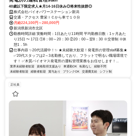
40歳以下限定求人★月14-16日休み◎将来性抜群◎
株式会社バイオパワーステーション新潟
交通・アクセス 豊栄ＩＣから車で１０分
月給224,100円～280,000円
新潟県新潟市北区
勤務時間詳細 実働時間：1日あたり11時間 平均勤務日数：1ヶ月あた
り15日 〜 17日 ①8：00～20：30 ②20：00～翌8：30 ※交替制 ※休
憩1．5h
仕事内容 ✨20代活躍中！✨ ★未経験大歓迎！発電所の管理staff募集★
✅20代スタッフは2～3名勤務しており、フラットで明るい職場環境で
す！ ✅木質バイオマス発電所の運転管理業務をお任せします！...
業界未経験者歓迎
資格取得支援あり
車通勤OK
転勤なし
経験不問
未経験者歓迎
経験者歓迎
賞与あり
ブランクOK
交通費支給
シフト制
正社員