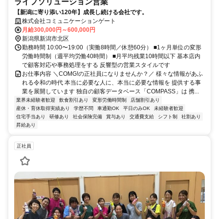
ライフソリューション営業
【新潟に寄り添い120年】成長し続ける会社です。
株式会社コミュニケーションゲート
月給300,000円～600,000円
新潟県新潟市北区
勤務時間 10:00〜19:00（実働8時間／休憩60分） ■1ヶ月単位の変形
労働時間制（週平均労働40時間） ■月平均残業10時間以下 基本店内
で顧客対応や事務処理をする 反響型の営業スタイルです
お仕事内容 ＼COMG!の正社員になりませんか？／ 様々な情報があふ
れる令和の時代 本当に必要な人に、本当に必要な情報を 提供する事
業を展開しています 独自の顧客データベース「COMPASS」は 携...
業界未経験者歓迎
飲食割引あり
変形労働時間制
店舗割引あり
産休・育休取得実績あり
学歴不問
車通勤OK
平日のみOK
未経験者歓迎
住宅手当あり
研修あり
社会保険完備
賞与あり
交通費支給
シフト制
社割あり
昇給あり
正社員