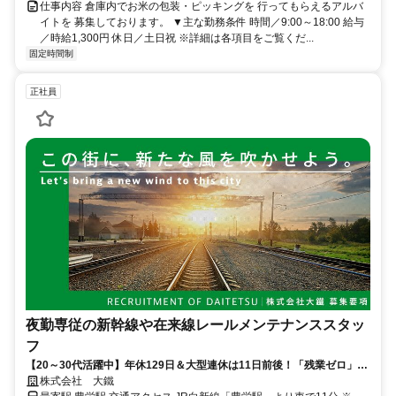
仕事内容 倉庫内でお米の包装・ピッキングを 行ってもらえるアルバ
イトを 募集しております。 ▼主な勤務条件 時間／9:00～18:00 給与
／時給1,300円 休日／土日祝 ※詳細は各項目をご覧くだ...
固定時間制
正社員
夜勤専従の新幹線や在来線レールメンテナンススタッ
フ
【20～30代活躍中】年休129日＆大型連休は11日前後！「残業ゼロ」で
自分の時間も大切にできるレールメンテナンス
株式会社 大鐵