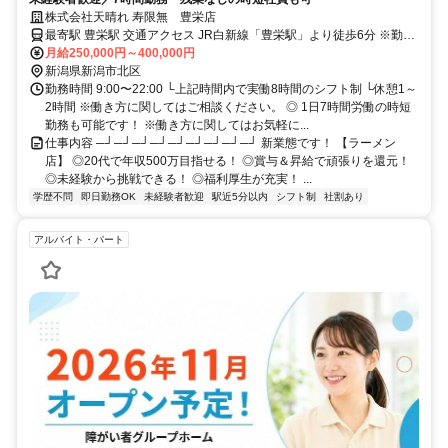
株式会社天晴れ 寿限無 豊栄店
最寄駅 豊栄駅 交通アクセス JR白新線「豊栄駅」より徒歩6分 ※勤務
地の詳細は面談時にご説明いたします。
月給250,000円～400,000円
新潟県新潟市北区
勤務時間 9:00〜22:00 └上記時間内で実働8時間のシフト制 └休憩1～
2時間 ※働き方に関してはご相談ください。 ◎ 1日7時間労働の時短
勤務も可能です！ ※働き方に関してはお気軽に...
仕事内容 ─┘─┘─┘─┘─┘─┘─┘─┘─┘ 新業態です！ 【ラーメン
店】 ◎20代で年収500万目指せる！ ◎賞与＆昇給で頑張りを還元！
◎未経験から挑戦できる！ ◎福利厚生が充実！ ...
学歴不問
即日勤務OK
未経験者歓迎
駅近5分以内
シフト制
社割あり
アルバイト・パート