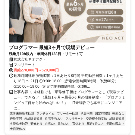
プログラマー 最短3ヶ月で現場デビュー
残業月10h以内・年間休日128日・リモート可
株式会社ネオアクト
フルリモート
月給270,000円～520,000円
勤務時間詳細 実働時間：1日あたり8時間 平均勤務日数：1ヶ月あた
り18日 〜 21日 ①9:00~18:00（所定労働時間8時間、休憩60分）
②10:00～19:00（所定労働時間8時間、休憩6...
仕事内容 ＼ 未経験でも「研修修了後はプログラマーとして現場デビ
ュー」できる ／ （最短1ヶ月～最長6ヶ月の研修制度） 「プログラミ
ングって何から始めればいい？」 「IT未経験でも本当にエンジニア
に...
業界未経験者歓迎
ランチタイム
フリーター歓迎
学歴不問
固定時間制
転勤なし
経験不問
未経験者歓迎
住宅手当あり
フルリモート
交通費全額支給
経験者歓迎
有資格者歓迎
研修あり
在宅OK
賞与あり
育休あり
駅近5分以内
長期休暇あり
土日祝休み