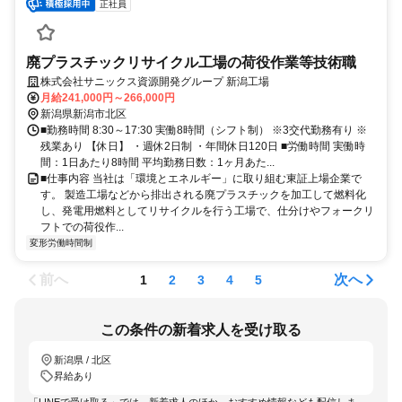
正社員
廃プラスチックリサイクル工場の荷役作業等技術職
株式会社サニックス資源開発グループ 新潟工場
月給241,000円～266,000円
新潟県新潟市北区
■勤務時間 8:30～17:30 実働8時間（シフト制） ※3交代勤務有り ※
残業あり 【休日】 ・週休2日制 ・年間休日120日 ■労働時間 実働時
間：1日あたり8時間 平均勤務日数：1ヶ月あた...
■仕事内容 当社は「環境とエネルギー」に取り組む東証上場企業で
す。 製造工場などから排出される廃プラスチックを加工して燃料化
し、発電用燃料としてリサイクルを行う工場で、仕分けやフォークリ
フトでの荷役作...
変形労働時間制
前へ
次へ
1
2
3
4
5
この条件の新着求人を受け取る
新潟県 / 北区
昇給あり