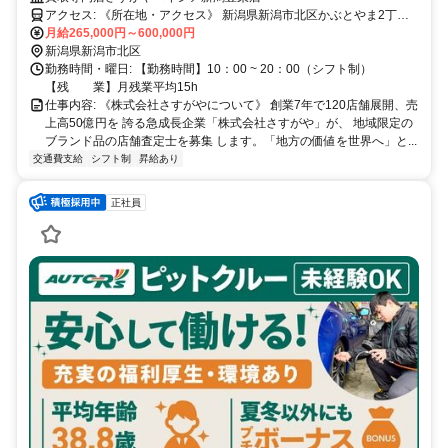
アクセス: 《所在地・アクセス》 新潟県新潟市北区かぶとやま2丁目
1−62 ベイシア 新潟豊栄店 1F 自転車用品コーナーのある 出入口から
月給265,000円～600,000円
入って左手、 SoftBank・Y!mobile様の左隣
新潟県新潟市北区
勤務時間・曜日: 【勤務時間】10：00 ~ 20：00（シフト制）
【残 業】月残業平均15h
仕事内容: 《株式会社さすがやについて》 創業7年で120店舗展開、売
上高50億円を 誇る急成長企業「株式会社さすがや」が、 地域限定の
ブランド品の店舗査定士を募集 します。「地方の価値を世界へ」と...
交通費支給
シフト制
昇給あり
正社員