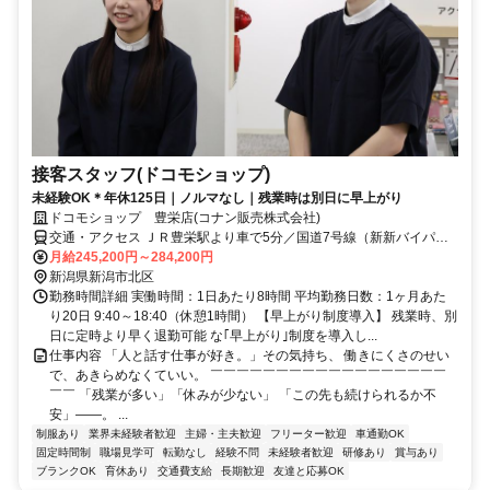
接客スタッフ(ドコモショップ)
未経験OK＊年休125日｜ノルマなし｜残業時は別日に早上がり
ドコモショップ 豊栄店(コナン販売株式会社)
交通・アクセス ＪＲ豊栄駅より車で5分／国道7号線（新新バイパ
ス）豊栄ICより車で5分
月給245,200円～284,200円
新潟県新潟市北区
勤務時間詳細 実働時間：1日あたり8時間 平均勤務日数：1ヶ月あた
り20日 9:40～18:40（休憩1時間） 【早上がり制度導入】 残業時、別
日に定時より早く退勤可能 な｢早上がり｣制度を導入し...
仕事内容 「人と話す仕事が好き。」その気持ち、 働きにくさのせい
で、あきらめなくていい。 ￣￣￣￣￣￣￣￣￣￣￣￣￣￣￣￣￣￣
￣￣ 「残業が多い」「休みが少ない」 「この先も続けられるか不
安」——。 ...
制服あり
業界未経験者歓迎
主婦・主夫歓迎
フリーター歓迎
車通勤OK
固定時間制
職場見学可
転勤なし
経験不問
未経験者歓迎
研修あり
賞与あり
ブランクOK
育休あり
交通費支給
長期歓迎
友達と応募OK