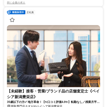
同じ企業の求人
正社員
【未経験】接客・営業/ブランド品の店舗査定士《ベイ
シア新潟豊栄店》
35歳以下の方✅ 地方革命！【✨口コミ評価4.9✨】転勤なし／残業月平均
15時間／ベストベンチャー100選出！
買取専門店さすがやベイシア新潟豊栄店