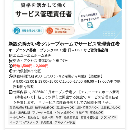
新設の障がい者グループホームでサービス管理責任者
オープニング募集！ブランクOK！週1日～OK！サビ管資格必須
エムユーエムホーム新潟
交通・アクセス 豊栄駅から車で7分
時給1,500円～2,000円
新潟県新潟市北区
勤務時間詳細 9:00~17:00 (うち2時間から可能) 【勤務例】
A.9:00~12:00 B.13:00~15:00 C.15:00~17:00 ※9:00～17:00の中で勤
務時間を調整...
仕事内容 ＼ 2026年11月オープン予定 ／ 【エムユーエムホーム新潟
（障害者GH)】 新しく水戸市に開設する施設で サービス管理責任者
を募集します。 ＊サービス管理責任者としての経験不問 ＊研...
業界未経験者歓迎
扶養内勤務OK
週1日からOK
1日4時間以内OK
土日祝のみOK
主婦・主夫歓迎
フリーター歓迎
バイク通勤OK
学歴不問
車通勤OK
平日のみOK
転勤なし
経験不問
午前
経験者歓迎
有資格者歓迎
ブランクOK
オープニングスタッフ
長期歓迎
フルタイム歓迎