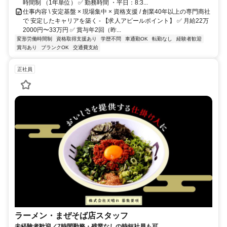
時間制 （1年単位） ✅ 勤務時間 ・平日：8:3...
仕事内容 \ 安定基盤 × 現場集中 × 資格支援 / 創業40年以上の専門商社
で 安定したキャリアを築く - 【求人アピールポイント】 ✅ 月給22万
2000円〜33万円 ✅ 賞与年2回（昨...
変形労働時間制
資格取得支援あり
学歴不問
車通勤OK
転勤なし
経験者歓迎
賞与あり
ブランクOK
交通費支給
正社員
ラーメン・まぜそば店スタッフ
未経験者歓迎／7時間勤務・残業なしの時短社員も可