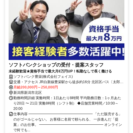
ソフトバンクショップの受付・提案スタッフ
未経験歓迎★資格手当で最大月8万円UP！転勤なしで長く働ける
ソフトバンク豊栄(株式会社フェイス)
交通・アクセス JR白新線豊栄駅から徒歩約16分 北区区バス〔太郎代
浜-北区文化会館〕[新潟市] ベイシア前から徒歩約1分ベイシア豊栄施
月給200,000円～250,000円
設内
新潟県新潟市北区
勤務時間詳細 実働時間：1日あたり8時間 平均勤務日数：1ヶ月あた
り20日 〜 21日 実働8時間（シフト制） ◆店舗営業時間／10:00～
20:00
仕事内容 ━━━━━━━━━━━━━━━━━━ 「ただ販売する」
のがゴールじゃない。 お客様に名前で頼られる、 一歩進んだ「提
案」のお仕事。 ━━━━━━━━━━━━━━━━━━ オンライン
で何でも...