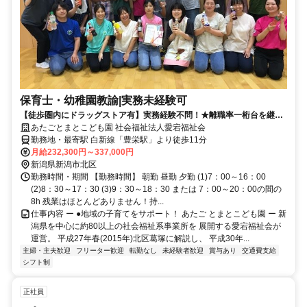
保育士・幼稚園教諭|実務未経験可
【徒歩圏内にドラッグストア有】実務経験不問！★離職率一桁台を継続
中★
あたごとまとこども園 社会福祉法人愛宕福祉会
勤務地・最寄駅 白新線「豊栄駅」より徒歩11分
月給232,300円～337,000円
新潟県新潟市北区
勤務時間・期間 【勤務時間】 朝勤 昼勤 夕勤 (1)7：00～16：00
(2)8：30～17：30 (3)9：30～18：30 または 7：00～20：00の間の
8h 残業はほとんどありません！持...
仕事内容 ー ●地域の子育てをサポート！ あたご とまとこども園 ー 新
潟県を中心に約80以上の社会福祉系事業所を 展開する愛宕福祉会が
運営。 平成27年春(2015年)北区葛塚に解説し、 平成30年...
主婦・主夫歓迎
フリーター歓迎
転勤なし
未経験者歓迎
賞与あり
交通費支給
シフト制
正社員