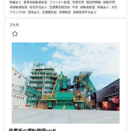
制服あり
業界未経験者歓迎
フリーター歓迎
学歴不問
固定時間制
経験不問
未経験者歓迎
住宅手当あり
交通費全額支給
午前
経験者歓迎
研修あり
夕方
ブランクOK
育休あり
交通費支給
長期歓迎
資格取得手当あり
正社員
発電所の運転管理staff