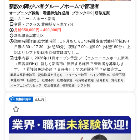
新設の障がい者グループホームで管理者
オープニング募集！看護師免許必須│ブランクOK│研修充実
エムユーエムホーム新潟
交通・アクセス 豊栄駅から車で7分
月給350,000円～400,000円
新潟県新潟市北区
勤務時間詳細 総労働時間：1ヶ月あたり173時間 変形労働時間制あり
日勤 8:30～17:30 （休憩60分） 夜勤17:00～翌9:00（休憩180分） 上
記よりシフト制勤務 ◎残業ほぼなし ...
仕事内容 ＼ 2026年11月オープン予定 ／ 【エムユーエムホーム新潟
（障害者GH)】 新しく新潟市に開設する施設で 管理者を募集しま
す。 ＊看護師免許必須 ＊責任者としての経験不問 ＊研修充実...
業界未経験者歓迎
資格取得支援あり
フリーター歓迎
バイク通勤OK
学歴不問
車通勤OK
転勤なし
経験不問
経験者歓迎
有資格者歓迎
研修あり
賞与あり
オープニングスタッフ
交通費支給
長期歓迎
シフト制
正社員