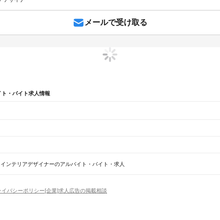
メールで受け取る
イト・バイト求人情報
 中央区 美術
新潟県 新潟市 中央区 アート
新潟県 新潟市 中央区 デザイン
新潟県 新潟市 中央
インテリアデザイナーのアルバイト・バイト・求人
区
田駅
加治駅
金塚駅
中条駅
平木田駅
坂町駅
平林駅
岩船町駅
村上駅
間島駅
越後早川駅
桑川駅
今川
ライバシーポリシー
[企業]求人広告の掲載相談
市
十日町市
見附市
村上市
燕市
糸魚川市
妙高市
五泉市
上越市
阿賀野市
佐渡市
魚沼市
南魚沼市
胎
場
精肉・鮮魚加工
給食調理
パン屋（ベーカリー）
フードカウンター販売員
バー（BAR）・
町駅
・髪色自由
ひげOK
ネイルOK
ピアスOK
履歴書不要
オープニングスタッフ
留学生・外国人活躍