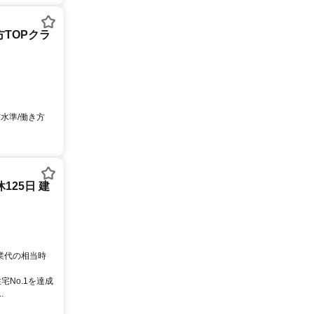
方TOPクラ
与水準/働き方
25日 建
残業代の相当時
No.1を達成
.