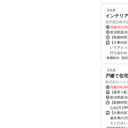
正社員
インテリ
坂井建設株式
月給263,0
新潟県新潟
【勤務時間】
【仕事内容
いてアドバ
打ち合わせ
車通勤OK
固定
正社員
戸建て住
株式会社ベス
月給240,0
【最寄り駅
新潟県新潟
【勤務時間】
なめ(月10
【仕事内容
歳未満の方
てください！