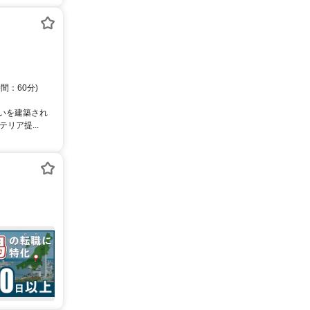
間：60分)
まいを建築され
リア提...