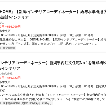
IL HOME」【新潟/インテリアコーディネーター】給与水準/働き
装設計/インテリア
会社
00円～616,000円
市中央区
9:00～18:00（1日あたり所定労働時間08時間） 休憩：60分 残業：有 備考：
建設株式会社 求人名 「DETAIL HOME」【新潟/インテリアコーディネーター】給
ス 仕事の内容 「その提案、既存のカタログの中に閉じ込めていませんか？」 ...
迎
固定時間制
ンテリアコーディネーター】新潟県内注文住宅No.1を達成/年休1
/インテリア
ス株式会社
23円～450,323円
市中央区
9:00～18:00（1日あたり所定労働時間08時間） 休憩：60分 残業：有 備考：固定
間/月
ーバーハウス株式会社 求人名 新潟市【インテリアコーディネーター】新潟県内注文住宅
5日 仕事の内容 ◆当社の手掛ける新築住宅やリフォームをご検討中のお客様に対して..
迎
変形労働時間制
資格取得支援あり
転勤なし