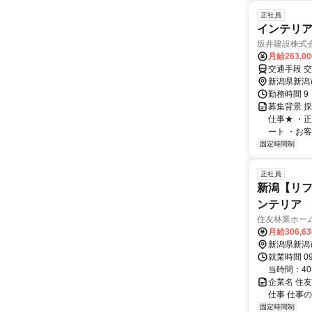
正社員
インテリアコ
坂井建設株式
月給263,0
交通手段 
新潟県新潟
勤務時間 9
募集背景 
仕事★ ・
ート ・お
固定時間制
正社員
新潟【リフ
ンテリア
住友林業ホー
月給306,6
新潟県新潟
就業時間 0
当時間：40
企業名 住
仕事 仕事
固定時間制