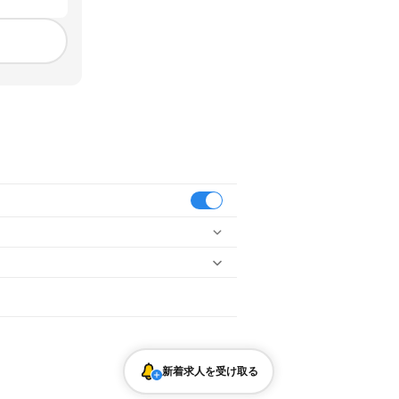
区 オフィス
駅
越後寒川駅
勝木駅
府屋駅
内市
川口町
北蒲原郡
西蒲原郡
南蒲原郡
東蒲原郡
新着求人を受け取る
バーテンダー
飲食店補助（開店・閉店準備）
中