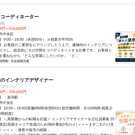
アコーディネーター
会社
00円～616,000円
市中央区
 9:00～18:00（休憩60分） ※残業月平均5h
】 お客様のご要望をヒアリングしたうえで、建物内のインテリアにつ
イスし、総合的にその空間をコーディネートする仕事です。 お客様と
を重ねながら「どんな部屋にしたいのか」「ど...
時間制
社会保険完備
宅のインテリアデザイナー
トブリッジ
00円～350,000円
】 ・新潟駅
市中央区
 10:00～19:00(実働8時間/休憩60分) 総労働時間：月160時間 残業少
時間程度)
】 ＼異業種からの転職を応援／ インテリアデザイナーを正社員募集 35
限定(長期キャリア形成のため/例外事由3号のイ) ＝＝＝まずこれだけ見
＝＝＝ ・接客や販売の経験...