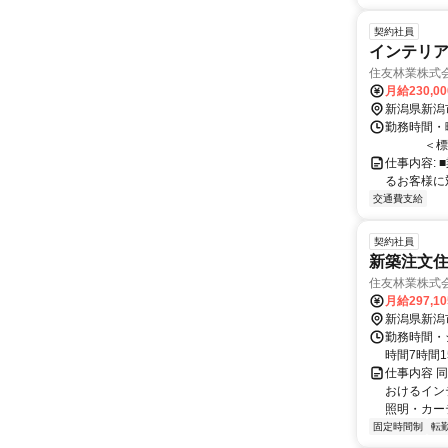
契約社員
インテリアコ
住友林業株式
月給230,0
新潟県新潟
勤務時間・曜
＜標準的な
仕事内容:
るお客様に
交通費支給
契約社員
新築注文
住友林業株式
月給297,1
新潟県新潟
勤務時間・シ
時間7時間1
仕事内容 
おけるイン
照明・カー
固定時間制
転