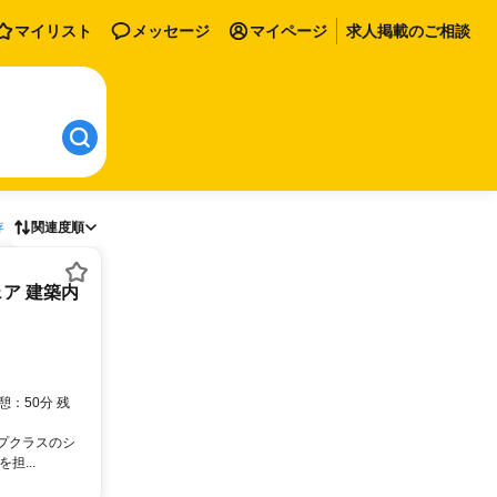
マイリスト
メッセージ
マイページ
求人掲載のご相談
存
関連度順
ア 建築内
：50分 残
ップクラスのシ
...