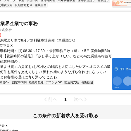
り
フリーター歓迎
学歴不問
固定時間制
未経験者歓迎
住宅手当あり
研修あり
交通費支給
長期休暇あり
服装自由
備業界企業での事務
株式会社
円
新潟駅より車で8分／無料駐車場完備（車通勤OK）
市中央区
勤務時間： [1] 08:30～17:30 ・最低勤務日数（週）：5日 実働時間8時
時間 【就業時間の補足】「少し早く上がりたい」などの時短調整も相談可
残業時間の...
『量より質』の提案を♪お客様との対話を大切にしたい方へオススメの環
「何件も案件を抱えてしまい 流れ作業のような打ち合わせになってい
とお客様の理想に寄り添って こだわ...
勤務OK
固定時間制
経験者歓迎
ブランクOK
交通費支給
長期歓迎
前へ
次へ
1
この条件の新着求人を受け取る
 中央区
アデザイナー