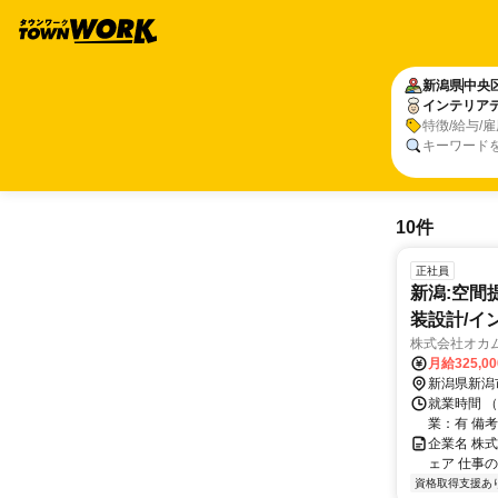
新潟県
中央
インテリア
特徴/給与/
キーワード
10件
正社員
新潟:空間
装設計/イ
株式会社オカ
月給325,0
新潟県新潟
就業時間 
業：有 備
企業名 株
ェア 仕事
資格取得支援あ