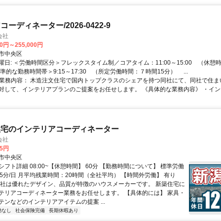
ーディネーター/2026-0422-9
会社
00円～255,000円
市中央区
日: ＜労働時間区分＞フレックスタイム制／コアタイム：11:00～15:00 （休憩時
勤務時間帯＞9:15～17:30 （所定労働時間：７時間15分） ...
 ■業務内容： 木造注文住宅で国内トップクラスのシェアを持つ同社にて、同社で住
対して、インテリアプランのご提案をお任せします。 《具体的な業務内容》 ・インテ
住宅のインテリアコーディネーター
会社
05円
市中央区
フト詳細 08:00~【休憩時間】 60分 【勤務時間について】 標準労働
5分/日 月平均残業時間：20時間（全社平均） 【時間外労働】 有り
同社は優れたデザイン、品質が特徴のハウスメーカーです。 新築住宅に
テリアコーディネーター業務をお任せします。 【具体的には】 家具・
テンなどのインテリアアイテムの提案 ...
勤なし
社会保険完備
長期休暇あり