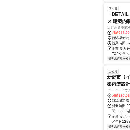
正社員
「DETA
ス 建築内
坂井建設株式
月給263,0
新潟県新潟
就業時間 0
企業名 坂井
TOPクラ
業界未経験者歓
正社員
新潟市【イ
築内装設計
ハーバーハウ
月給293,5
新潟県新潟
就業時間 0
間：35.0時
企業名 ハ
／年休12
業界未経験者歓