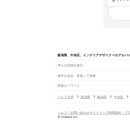
新潟県、中央区、インテリアデザイナーのアルバ
求人の詳細を表示
条件を追加・変更して検索
市区町村を追加・変更
関連キーワード
新潟県 新潟市 中央区 インテリア
新潟県 新潟市
新潟県
駅を追加・変更
バイトTOP
新潟県
新潟市
中央区
新潟県
すべて
新潟市
すべて
職種を追加・変更
JR羽越本線
北区
東区
中央区
江南区
秋葉区
南区
西区
西蒲
新津駅
京ケ瀬駅
水原駅
神山駅
月岡駅
中浦駅
新発
飲食・フードサービス
ヘルプ・お問い合わせ
サイトマップ
利用規約・プ
長岡市
三条市
柏崎市
新発田市
小千谷市
加茂
特徴を追加・変更
飲食・フードサービス
すべて
JR米坂線
三島郡
南魚沼郡
中魚沼郡
刈羽郡
岩船郡
ホールスタッフ
キッチンスタッフ
皿洗い・洗い
人気
越後金丸駅
越後片貝駅
越後下関駅
越後大島駅
坂
雇用形態を追加・変更
飲食店（店長・マネージャー）
日払いOK
高校生歓迎
学生歓迎
深夜の仕事
髪型