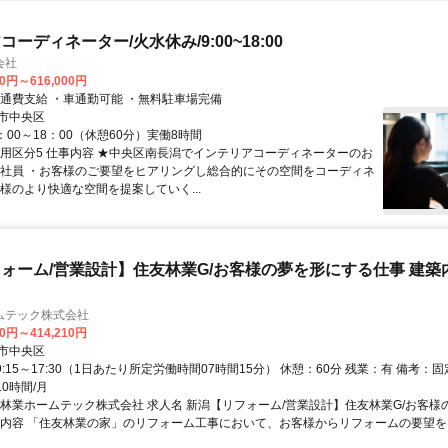
ーディネーター/火水休み/9:00~18:00
会社
00円～616,000円
交通費支給 ・車通勤可能 ・無料駐車場完備
市中央区
：00～18：00（休憩60分）実働8時間
採用区分5 仕事内容 ★中央区南長潟でインテリアコーディネーターのお
正社員 ・お客様のご要望をヒアリングし総合的にその空間をコーディネ
客様のより快適な空間を提案していく...
ォーム/営業設計】住友林業G/お客様の夢を形にする仕事 建築
ムテック株式会社
30円～414,210円
市中央区
9:15～17:30（1日あたり所定労働時間07時間15分） 休憩：60分 残業：有 備考：
.0時間/月
友林業ホームテック株式会社 求人名 新潟【リフォーム/営業設計】住友林業G/お客様
の内容 「住友林業の家」のリフォーム工事において、お客様からリフォームの要望をヒ.