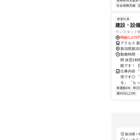
資格取得支援あ
社会保険完備
派遣社員
建設・設
ランスタッド
時給1,270
アクセス 
新潟県新潟
勤務時間 ・
間 休憩1
能です！ 【
仕事内容 
境です◎ 
る」 「もっ
車通勤OK
即日
週4日以上OK
新潟県 /
インテリ