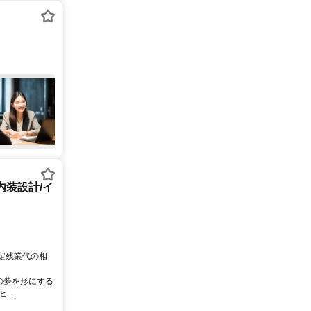
内装設計/イ
固定残業代の相
の夢を形にする
..