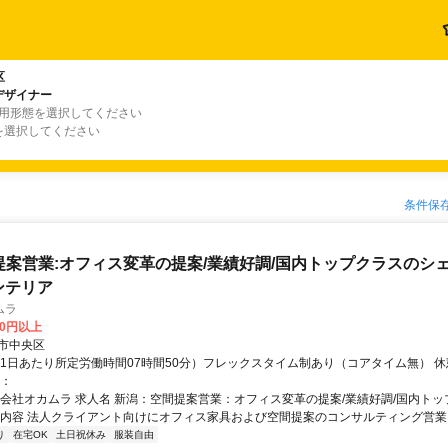
区
デザイナー
雇用形態を選択してください
を選択してください
条件保
提案営業:オフィス変革の提案/業績好調/国内トップクラスのシェ
ンテリア
ムラ
00円以上
市中央区
（1日あたり所定労働時間07時間50分）フレックスタイム制あり（コアタイム無） 休憩
考：
式会社オカムラ 求人名 新潟：空間提案営業：オフィス変革の提案/業績好調/国内ト
の内容 法人クライアント向けにオフィス家具および空間提案のコンサルティング営業を担
り
在宅OK
土日祝休み
服装自由