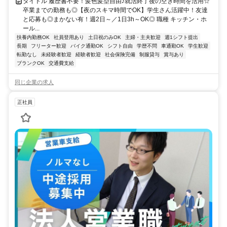
タイトル 履歴書不要！髪色髪型自由♪就活終了後の空き時間を活用☆
卒業までの勤務も◎【夜のスキマ時間でOK】学生さん活躍中！友達
と応募も◎まかない有！週2日～／1日3h～OK◎ 職種 キッチン・ホ
ール...
扶養内勤務OK
社員登用あり
土日祝のみOK
主婦・主夫歓迎
週1シフト提出
長期
フリーター歓迎
バイク通勤OK
シフト自由
学歴不問
車通勤OK
学生歓迎
転勤なし
未経験者歓迎
経験者歓迎
社会保険完備
制服貸与
賞与あり
ブランクOK
交通費支給
同じ企業の求人
正社員