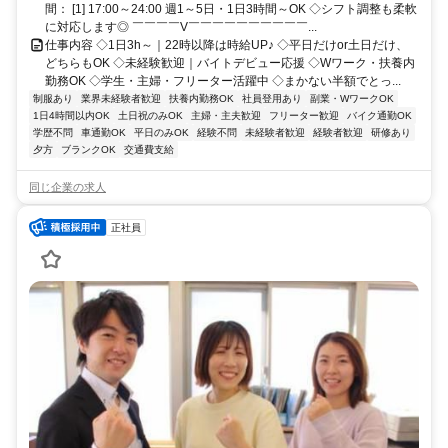
間： [1] 17:00～24:00 週1～5日・1日3時間～OK ◇シフト調整も柔軟
に対応します◎ ￣￣￣￣V￣￣￣￣￣￣￣￣￣￣...
仕事内容 ◇1日3h～｜22時以降は時給UP♪ ◇平日だけor土日だけ、
どちらもOK ◇未経験歓迎｜バイトデビュー応援 ◇Wワーク・扶養内
勤務OK ◇学生・主婦・フリーター活躍中 ◇まかない半額でとっ...
制服あり
業界未経験者歓迎
扶養内勤務OK
社員登用あり
副業・WワークOK
1日4時間以内OK
土日祝のみOK
主婦・主夫歓迎
フリーター歓迎
バイク通勤OK
学歴不問
車通勤OK
平日のみOK
経験不問
未経験者歓迎
経験者歓迎
研修あり
夕方
ブランクOK
交通費支給
同じ企業の求人
正社員