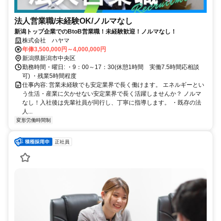
法人営業職/未経験OK/ノルマなし
新潟トップ企業でのBtoB営業職！未経験歓迎！ノルマなし！
株式会社 ハヤマ
年俸3,500,000円～4,000,000円
新潟県新潟市中央区
勤務時間・曜日: ・9：00～17：30(休憩1時間 実働7.5時間応相談
可) ・残業5時間程度
仕事内容: 営業未経験でも安定業界で長く働けます。 エネルギーとい
う生活・産業に欠かせない安定業界で長く活躍しませんか？ ノルマ
なし！入社後は先輩社員が同行し、丁寧に指導します。 ・既存の法
人...
変形労働時間制
正社員