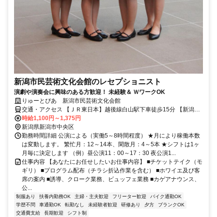
新潟市民芸術文化会館のレセプショニスト
演劇や演奏会に興味のある方歓迎！ 未経験＆ ＷワークOK
りゅーとぴあ 新潟市民芸術文化会館
交通・アクセス 【ＪＲ東日本】越後線白山駅下車徒歩15分 【新潟交
通バス】JR新潟駅からバスのご利用 ※所要時間 新潟駅より15～20分
時給1,100円～1,375円
新潟県新潟市中央区
勤務時間詳細 公演による（実働5～8時間程度） ★月により稼働本数
は変動します。 繁忙月：12～14本、閑散月：4～5本 ★シフトは1ヶ
月毎に決定します （例）昼公演11：00～17：30 夜公演1...
仕事内容 【あなたにお任せしたいお仕事内容】 ■チケットテイク（モ
ギリ） ■プログラム配布（チラシ折込作業を含む） ■ホワイエ及び客
席の案内 ■誘導、クローク業務、ビュッフェ業務 ■カゲアナウンス、
公...
制服あり
扶養内勤務OK
主婦・主夫歓迎
フリーター歓迎
バイク通勤OK
学歴不問
車通勤OK
転勤なし
未経験者歓迎
研修あり
夕方
ブランクOK
交通費支給
長期歓迎
シフト制