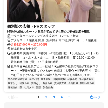
個別塾の広報・PRスタッフ
9割が未経験スタート／営業が初めてでも安心の研修制度を用意
中央出版ホールディングス株式会社 (フーレイ新潟)
アクセス ＪＲ越後線 関屋（新潟県）南口徒歩約23分、ＪＲ越後線 上
所吉田方面出口徒歩約24分、ＪＲ越後線 白山（新潟県）南口徒歩約
月給227,000円～270,000円
27分 関屋駅から車で9分
新潟県新潟市中央区
勤務時間 実働時間：8時間/日 平均勤務日数：1ヶ月あたり20日 ・勤
務曜日：火・水・木・金・土・祝 ・勤務時間： [1] 12:00～21:00 ・
最低勤務日数（週）：5日 実働8時間 ・...
仕事内容 ■正社員デビュー歓迎！ ■活躍中の社員の9割が未経験スタ
ート！ ■研修が充実しているから未経験でも安心 ■仕事内容 小中高生
のお子さまがいるご家庭へ 体験入塾のご案内をお願いします。 「...
業界未経験者歓迎
学歴不問
車通勤OK
固定時間制
経験不問
未経験者歓迎
残業なし
研修あり
賞与あり
育休あり
交通費支給
長期歓迎
長期休暇あり
服装自由
寮・社宅あり
髪型・髪色自由
前へ
次へ
1
2
3
4
5