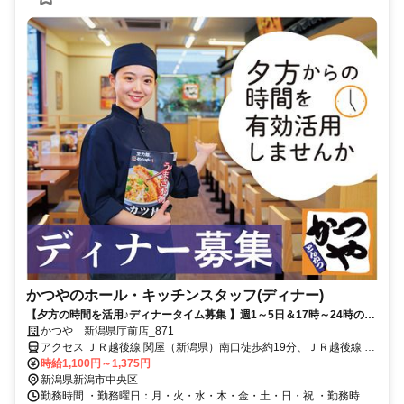
かつやのホール・キッチンスタッフ(ディナー)
【夕方の時間を活用♪ディナータイム募集 】週1～5日＆17時～24時のう
ち1日3時間～OK◇未経験歓迎◇初バイト・久しぶりのお仕事復帰を応
かつや 新潟県庁前店_871
援◇履歴書不要◇学業との両立やWワークなどあなたらしく働ける◇ま
アクセス ＪＲ越後線 関屋（新潟県）南口徒歩約19分、ＪＲ越後線 白
かないあり！ボリュームたっぷりのメニューが半額で食べられる♪
山（新潟県）南口徒歩約23分、ＪＲ越後線 青山（新潟県）徒歩約39
時給1,100円～1,375円
分 バス停「出来島」～徒歩3分
新潟県新潟市中央区
勤務時間 ・勤務曜日：月・火・水・木・金・土・日・祝 ・勤務時