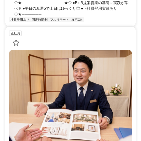
◇★───────────────★◇ ●BtoB提案営業の基礎～実践が学
べる ●平日のみ週5で土日はゆっくり◎ ●正社員登用実績あり
◇★───────...
社員登用あり
固定時間制
フルリモート
在宅OK
正社員