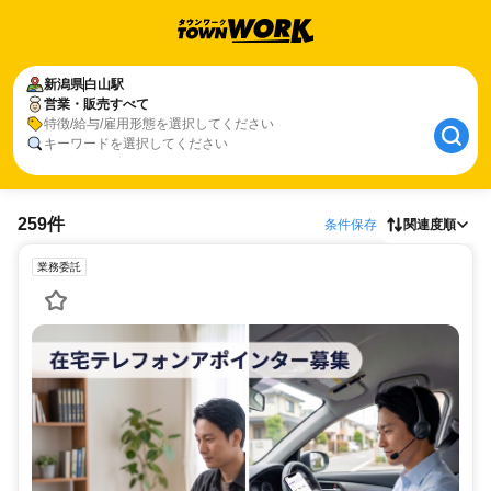
新潟県
白山駅
営業・販売すべて
特徴/給与/雇用形態を選択してください
キーワードを選択してください
259件
条件保存
関連度順
業務委託