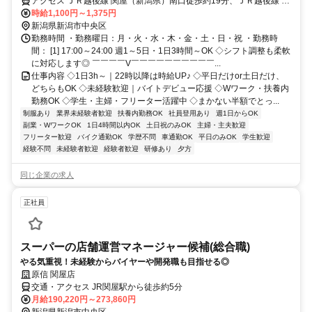
援◇履歴書不要◇学業との両立やWワークなどあなたらしく働ける◇ま
アクセス ＪＲ越後線 関屋（新潟県）南口徒歩約19分、ＪＲ越後線 白
かないあり！ボリュームたっぷりのメニューが半額で食べられる♪
山（新潟県）南口徒歩約23分、ＪＲ越後線 青山（新潟県）徒歩約39
時給1,100円～1,375円
分 バス停「出来島」～徒歩3分
新潟県新潟市中央区
勤務時間 ・勤務曜日：月・火・水・木・金・土・日・祝 ・勤務時
間： [1] 17:00～24:00 週1～5日・1日3時間～OK ◇シフト調整も柔軟
に対応します◎ ￣￣￣￣V￣￣￣￣￣￣￣￣￣￣...
仕事内容 ◇1日3h～｜22時以降は時給UP♪ ◇平日だけor土日だけ、
どちらもOK ◇未経験歓迎｜バイトデビュー応援 ◇Wワーク・扶養内
勤務OK ◇学生・主婦・フリーター活躍中 ◇まかない半額でとっ...
制服あり
業界未経験者歓迎
扶養内勤務OK
社員登用あり
週1日からOK
副業・WワークOK
1日4時間以内OK
土日祝のみOK
主婦・主夫歓迎
フリーター歓迎
バイク通勤OK
学歴不問
車通勤OK
平日のみOK
学生歓迎
経験不問
未経験者歓迎
経験者歓迎
研修あり
夕方
同じ企業の求人
正社員
スーパーの店舗運営マネージャー候補(総合職)
やる気重視！未経験からバイヤーや開発職も目指せる◎
原信 関屋店
交通・アクセス JR関屋駅から徒歩約5分
月給190,220円～273,860円
新潟県新潟市中央区