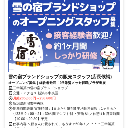
雪の宿ブランドショップの販売スタッフ(店長候補)
オープニング募集｜経験者歓迎！9/5朱鷺メッセ転職プラザ出展
三幸製菓の雪の宿ブランドショップ
交通・アクセス 新潟市中央区
月給205,600円～256,600円
新潟県新潟市中央区
勤務時間詳細 実働時間：1日あたり8時間 平均勤務日数：1ヶ月あた
り22日 9：00～21：30の間でシフト制 ・実働８h／休憩１h 営業時間
【10:00～20:30】予定
仕事内容 ＼皆さんに愛されて、もうすぐ50年！／ ＊＊＊三幸製菓