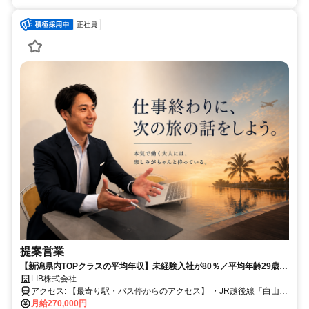
正社員
提案営業
【新潟県内TOPクラスの平均年収】未経験入社が80％／平均年齢29歳の
フレッシュな職場／お子さんの行事や送り迎えなど柔軟に調整可能
LIB株式会社
アクセス: 【最寄り駅・バス停からのアクセス】 ・JR越後線「白山
駅」より徒歩約15分 ・新潟交通バス「西堀通二番町」バス停より徒
月給270,000円