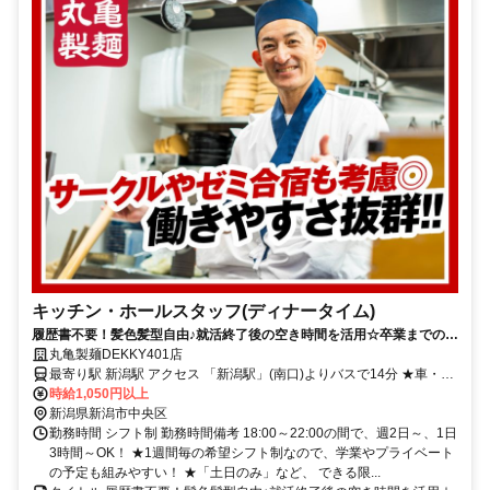
キッチン・ホールスタッフ(ディナータイム)
履歴書不要！髪色髪型自由♪就活終了後の空き時間を活用☆卒業までの勤
務も◎【夜のスキマ時間でOK】学生さん活躍中！友達と応募も◎まかな
丸亀製麺DEKKY401店
い有！週2日～／1日3h～OK◎
最寄り駅 新潟駅 アクセス 「新潟駅」(南口)よりバスで14分 ★車・バ
イク通勤OK！ガソリン代も規定支給！ ★自転車通勤も可！（駐輪場
時給1,050円以上
料金は自己負担、店にある場合は利用可）
新潟県新潟市中央区
勤務時間 シフト制 勤務時間備考 18:00～22:00の間で、週2日～、1日
3時間～OK！ ★1週間毎の希望シフト制なので、学業やプライベート
の予定も組みやすい！ ★「土日のみ」など、 できる限...