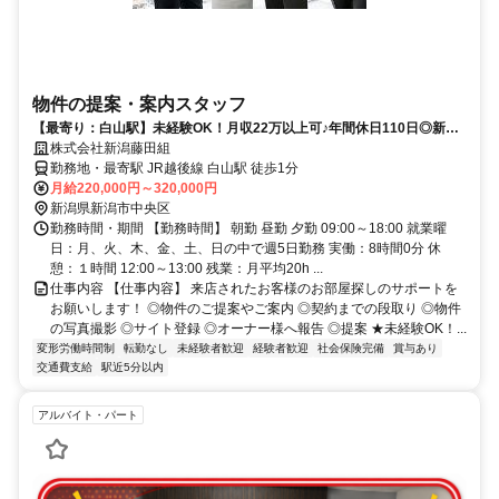
物件の提案・案内スタッフ
【最寄り：白山駅】未経験OK！月収22万以上可♪年間休日110日◎新人
教育体制あり、待遇面充実、転勤無し！
株式会社新潟藤田組
勤務地・最寄駅 JR越後線 白山駅 徒歩1分
月給220,000円～320,000円
新潟県新潟市中央区
勤務時間・期間 【勤務時間】 朝勤 昼勤 夕勤 09:00～18:00 就業曜
日：月、火、木、金、土、日の中で週5日勤務 実働：8時間0分 休
憩：１時間 12:00～13:00 残業：月平均20h ...
仕事内容 【仕事内容】 来店されたお客様のお部屋探しのサポートを
お願いします！ ◎物件のご提案やご案内 ◎契約までの段取り ◎物件
の写真撮影 ◎サイト登録 ◎オーナー様へ報告 ◎提案 ★未経験OK！...
変形労働時間制
転勤なし
未経験者歓迎
経験者歓迎
社会保険完備
賞与あり
交通費支給
駅近5分以内
アルバイト・パート