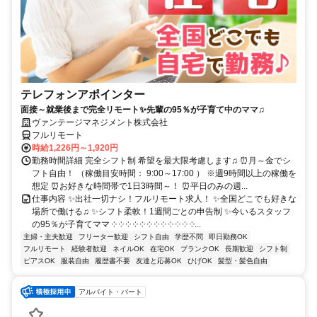
テレフォンアポインター
面接～就業後まで完全リモート✨先輩の95％が子育て中のママ♫
ヴァンテージマネジメント株式会社
フルリモート
時給1,226円～1,920円
勤務時間詳細 完全シフト制 希望を最大限考慮します♫ ⏰月～金でシ
フト自由！ （稼働目安時間： 9:00～17:00 ） ※週9時間以上の稼働を
想定 ⏰お好きな時間帯で1日3時間～！ ⏰平日のみの週...
仕事内容 ✨出社一切ナシ！フルリモート求人！ ✨全国どこでも好きな
場所で働ける♫ ✨シフト柔軟！1週間ごとの申告制 ✨今いるスタッフ
の95％が子育てママ ༶ ༶ ༶ ༶ ༶ ༶ ༶ ༶ ༶ ༶ ༶ ༶...
主婦・主夫歓迎
フリーター歓迎
シフト自由
学歴不問
即日勤務OK
フルリモート
経験者歓迎
ネイルOK
在宅OK
ブランクOK
長期歓迎
シフト制
ピアスOK
服装自由
履歴書不要
友達と応募OK
ひげOK
髪型・髪色自由
アルバイト・パート