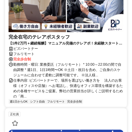
完全在宅のテレアポスタッフ
【1件2万円＋継続報酬】マニュアル完備のテレアポ！未経験スタートの
副業スタッフ活躍中／丁寧なフォロー体制あり
ビズパートナー
フルリモート
完全歩合制
勤務時間・曜日: 業務委託（フルリモート） * 10:00～22:00の間で自
由調整 * 週1日、1日1時間〜OK ※土日・祝日を含め、ご自身のスケ
ジュールに合わせて柔軟に調整可能です。 ※法人様...
仕事内容: ビズパートナーで、場所を選ばない働き方を 法人のお客
様（オフィスや店舗）へお電話し、快適なオフィス環境を構築するた
めの各種サービスをご提案。弊社の営業担当が詳しくご説明するため
の「商...
週1日からOK
シフト自由
フルリモート
完全歩合制
正社員