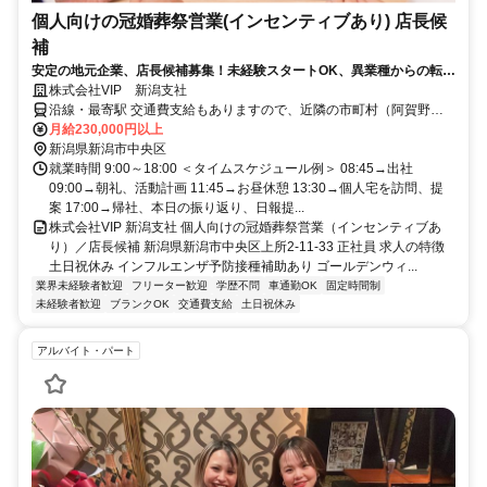
個人向けの冠婚葬祭営業(インセンティブあり) 店長候
補
安定の地元企業、店長候補募集！未経験スタートOK、異業種からの転勤
も大歓迎です！インセンティブありでしっかり稼げます！育休、産休取
株式会社VIP 新潟支社
得実績あり！男女共に活躍中！面接率100％、長期で安心して働く事が
沿線・最寄駅 交通費支給もありますので、近隣の市町村（阿賀野
出来ます！新規施設も続々オープン！勤務地の希望もOK！
市、新発田市など）からの応募も歓迎です！
月給230,000円以上
新潟県新潟市中央区
就業時間 9:00～18:00 ＜タイムスケジュール例＞ 08:45→出社
09:00→朝礼、活動計画 11:45→お昼休憩 13:30→個人宅を訪問、提
案 17:00→帰社、本日の振り返り、日報提...
株式会社VIP 新潟支社 個人向けの冠婚葬祭営業（インセンティブあ
り）／店長候補 新潟県新潟市中央区上所2-11-33 正社員 求人の特徴
土日祝休み インフルエンザ予防接種補助あり ゴールデンウィ...
業界未経験者歓迎
フリーター歓迎
学歴不問
車通勤OK
固定時間制
未経験者歓迎
ブランクOK
交通費支給
土日祝休み
アルバイト・パート