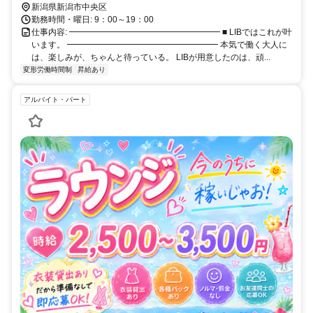
歩1分 （バス停の目の前なので、雨の日や冬の通勤も快適です！）
新潟県新潟市中央区
【車・バイク・自転車通勤について】 ・車・バイク通勤OK ・自転車
勤務時間・曜日: 9：00～19：00
通勤OK （近隣に提携駐車場・駐輪場あり。詳細は面接時にご相談く
仕事内容: ━━━━━━━━━━━━━━━━━━ ■ LIBではこれが叶
ださい）
います。 ━━━━━━━━━━━━━━━━━━ 本気で働く大人に
は、楽しみが、ちゃんと待っている。 LIBが用意したのは、頑...
変形労働時間制
昇給あり
アルバイト・パート