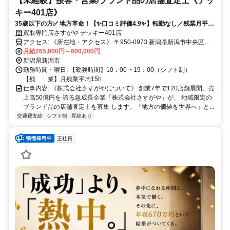
【未経験】接客・営業/ブランド品の店舗査定士《デッ
キー401店》
35歳以下の方✅ 地方革命！【✨口コミ評価4.9✨】転勤なし／残業月平均
15時間／ベストベンチャー100選出！
買取専門店さすがや デッキー401店
アクセス: 《所在地・アクセス》 〒950-0973 新潟県新潟市中央区上
月給265,000円～600,000円
近江4-12-20 デッキー401 B1F
新潟県新潟市
勤務時間・曜日: 【勤務時間】10：00 ~ 19：00（シフト制）
【残 業】月残業平均15h
仕事内容: 《株式会社さすがやについて》 創業7年で120店舗展開、売
上高50億円を 誇る急成長企業「株式会社さすがや」が、 地域限定の
ブランド品の店舗査定士を募集 します。「地方の価値を世界へ」と...
交通費支給
シフト制
昇給あり
正社員