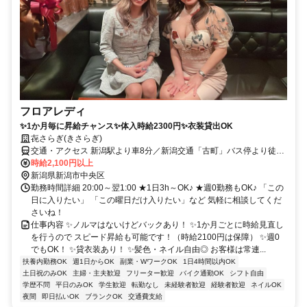
フロアレディ
✨1か月毎に昇給チャンス✨体入時給2300円✨衣装貸出OK
㐂さらぎ(きさらぎ)
交通・アクセス 新潟駅より車8分／新潟交通「古町」バス停より徒歩
2分
時給2,100円以上
新潟県新潟市中央区
勤務時間詳細 20:00～翌1:00 ★1日3h～OK♪ ★週0勤務もOK♪ 「この
日に入りたい」 「この曜日だけ入りたい」など 気軽に相談してくだ
さいね！
仕事内容 ✨ノルマはないけどバックあり！ ✨1か月ごとに時給見直し
を行うので スピード昇給も可能です！（時給2100円は保障） ✨週0
でもOK！ ✨貸衣装あり！ ✨髪色・ネイル自由◎ お客様は常連...
扶養内勤務OK
週1日からOK
副業・WワークOK
1日4時間以内OK
土日祝のみOK
主婦・主夫歓迎
フリーター歓迎
バイク通勤OK
シフト自由
学歴不問
平日のみOK
学生歓迎
転勤なし
未経験者歓迎
経験者歓迎
ネイルOK
夜間
即日払いOK
ブランクOK
交通費支給