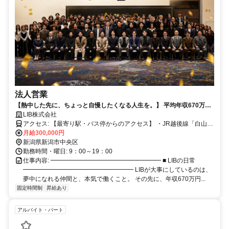
法人営業
【熱中した先に、ちょっと自慢したくなる人生を。】 平均年収670万円
／頑張った人には海外旅行のご褒美も／社員専用ジム・提携サウナ無料
LIB株式会社
アクセス: 【最寄り駅・バス停からのアクセス】 ・JR越後線「白山
駅」より徒歩約15分 ・新潟交通バス「西堀通二番町」バス停より徒
月給300,000円
歩1分 （バス停の目の前なので、雨の日や冬の通勤も快適です！）
新潟県新潟市中央区
【車・バイク・自転車通勤について】 ・車・バイク通勤OK ・自転車
勤務時間・曜日: 9：00～19：00
通勤OK （近隣に提携駐車場・駐輪場あり。詳細は面接時にご相談く
仕事内容: ━━━━━━━━━━━━━━━━━━ ■ LIBの日常
ださい）
━━━━━━━━━━━━━━━━━━ LIBが大事にしているのは、
夢中になれる仲間と、本気で働くこと。 その先に、年収670万円...
固定時間制
昇給あり
アルバイト・パート