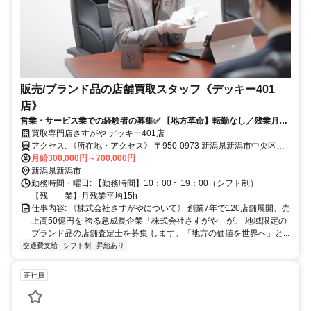
販売/ブランド品の店舗買取スタッフ《デッキー401
店》
営業・サービス業での経験者の募集✅ 【地方革命】転勤なし／残業月平
均15時間／ベストベンチャー100選出✨
買取専門店さすがや デッキー401店
アクセス: 《所在地・アクセス》 〒950-0973 新潟県新潟市中央区上
月給300,000円～700,000円
近江4-12-20 デッキー401 B1F
新潟県新潟市
勤務時間・曜日: 【勤務時間】10：00 ~ 19：00（シフト制）
【残 業】月残業平均15h
仕事内容: 《株式会社さすがやについて》 創業7年で120店舗展開、売
上高50億円を 誇る急成長企業「株式会社さすがや」が、 地域限定の
ブランド品の店舗査定士を募集 します。「地方の価値を世界へ」と...
交通費支給
シフト制
昇給あり
正社員