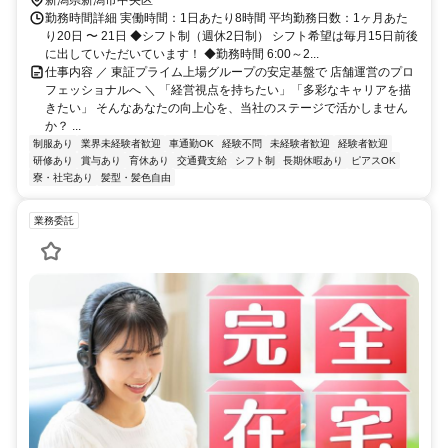
勤務時間詳細 実働時間：1日あたり8時間 平均勤務日数：1ヶ月あた
り20日 〜 21日 ◆シフト制（週休2日制） シフト希望は毎月15日前後
に出していただいています！ ◆勤務時間 6:00～2...
仕事内容 ／ 東証プライム上場グループの安定基盤で 店舗運営のプロ
フェッショナルへ ＼ 「経営視点を持ちたい」「多彩なキャリアを描
きたい」 そんなあなたの向上心を、当社のステージで活かしません
か？ ...
制服あり
業界未経験者歓迎
車通勤OK
経験不問
未経験者歓迎
経験者歓迎
研修あり
賞与あり
育休あり
交通費支給
シフト制
長期休暇あり
ピアスOK
寮・社宅あり
髪型・髪色自由
業務委託