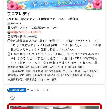
フロアレディ
1か月毎に昇給チャンス！履歴書不要 ※21～0時必須
Ashanti
交通・アクセス 新潟駅から車で5分
時給2,500円～3,500円
新潟県新潟市中央区
勤務時間詳細 20:00～翌1:00 ★週1日～・1日3h～OK♪ ただし、21～
0時は出勤必須です ★週1勤務もOK♪ 「この日に入りたい」 「この曜
日だけ入りたい」など 気軽に相談してください...
仕事内容 ✨ノルマはないけどバックあり！ ✨1か月ごとに時給見直し
を行うので スピード昇給も可能です！ ✨週1日～OK！ ✨貸衣装あ
り！ ✨髪色・ネイル自由◎ お客様は常連さんばかり！ 和やかな雰...
扶養内勤務OK
週1日からOK
副業・WワークOK
1日4時間以内OK
土日祝のみOK
主婦・主夫歓迎
週1シフト提出
フリーター歓迎
バイク通勤OK
給料前払いOK
短期
学歴不問
車通勤OK
平日のみOK
学生歓迎
転勤なし
未経験者歓迎
経験者歓迎
ネイルOK
夜間
アルバイト・パート