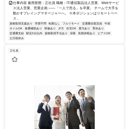
仕事内容 雇用形態：正社員 職種：IT/通信製品法人営業、Webサービ
ス法人営業、営業企画 ――「一人で売る」を卒業。 チームで大手を
動かすプレイングマネージャーへ。 ※本ポジションはリモートベー
ス...
資格取得支援あり
学歴不問
転勤なし
フルリモート
交通費全額支給
午前
ネイルOK
食費補助あり
研修あり
夕方
在宅OK
賞与あり
育休あり
交通費支給
駅近5分以内
資格取得手当あり
深夜
長期休暇あり
ピアスOK
土日祝休み
正社員