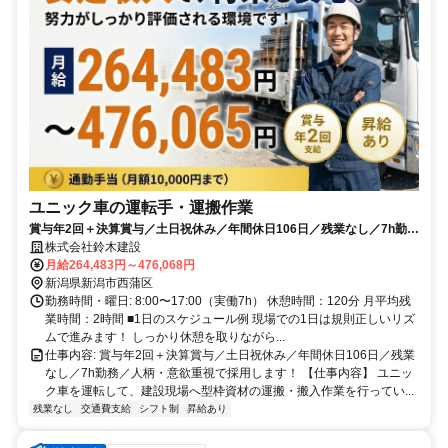
ユニック車の運転手・運搬作業
賞与年2回＋決算賞与／土日祝休み／年間休日106日／残業なし／7h勤務
／人柄・意欲重視で採用します！
株式会社鈴木建設
月給264,483円～476,068円
新潟県新潟市西蒲区
勤務時間・曜日: 8:00〜17:00（実働7h） 休憩時間：120分 月平均残
業時間：2時間 ■1日のスケジュール例 現場での1日は規則正しいリズ
ムで進みます！ しっかり休憩を取りながら...
仕事内容: 賞与年2回＋決算賞与／土日祝休み／年間休日106日／残業
なし／7h勤務／人柄・意欲重視で採用します！ 【仕事内容】 ユニッ
ク車を運転して、建設現場へ型枠資材の運搬・搬入作業を行ってい...
残業なし
交通費支給
シフト制
昇給あり