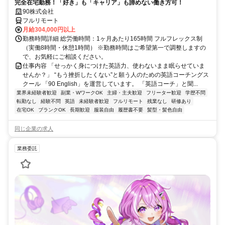
完全在宅勤務！「好き」も「キャリア」も諦めない働き方可！
90株式会社
フルリモート
月給304,000円以上
勤務時間詳細 総労働時間：1ヶ月あたり165時間 フルフレックス制
（実働8時間・休憩1時間） ※勤務時間はご希望第一で調整しますの
で、お気軽にご相談ください。
仕事内容 「せっかく身につけた英語力、使わないまま眠らせていま
せんか？」 “もう挫折したくない”と願う人のための英語コーチングス
クール 「90 English」を運営しています。 「英語コーチ」と聞...
業界未経験者歓迎
副業・WワークOK
主婦・主夫歓迎
フリーター歓迎
学歴不問
転勤なし
経験不問
英語
未経験者歓迎
フルリモート
残業なし
研修あり
在宅OK
ブランクOK
長期歓迎
服装自由
履歴書不要
髪型・髪色自由
同じ企業の求人
業務委託