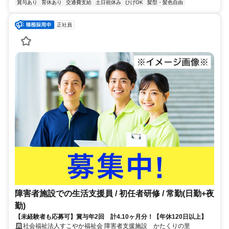
賞与あり
育休あり
交通費支給
土日祝休み
ひげOK
髪型・髪色自由
正社員
障害者施設での生活支援員 / 初任者研修 / 常勤(日勤+夜
勤)
【未経験者も応募可】賞与年2回 計4.10ヶ月分！【年休120日以上】
社会福祉法人すこやか福祉会 障害者支援施設 かたくりの里