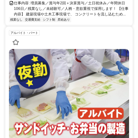
仕事内容: 増員募集／賞与年2回＋決算賞与／土日祝休み／年間休日
106日／残業なし／未経験可／人柄・意欲重視で採用します！ 【仕事
内容】 建築現場や土木工事現場で、 コンクリートを流し込むため...
残業なし
交通費支給
シフト制
昇給あり
アルバイト・パート