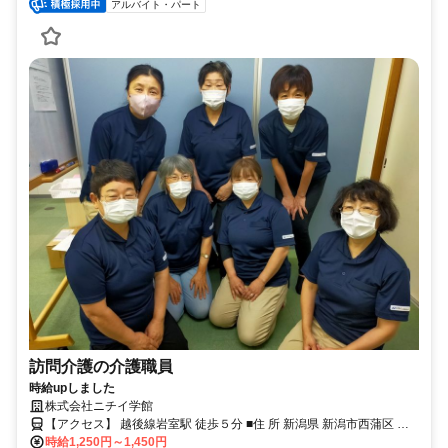
アルバイト・パート
訪問介護の介護職員
時給upしました
株式会社ニチイ学館
【アクセス】 越後線岩室駅 徒歩５分 ■住 所 新潟県 新潟市西蒲区 和
時給1,250円～1,450円
納1401-11 ■アクセス 越後線岩室駅 徒歩５分