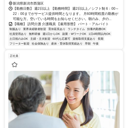
新潟県新潟市西蒲区
【勤務日数】 週2日以上 【勤務時間】 週2日以上／シフト制 6：00～
22：00までがサービス提供時間となります。 月60時間程度の勤務が
可能な方。空いている時間をお知らせください。朝のみ、夕の...
【職種】 訪問介護 介護職員 【雇用形態】 パート・アルバイト
制服あり
業界未経験者歓迎
育休延長あり
ランチタイム
扶養内勤務OK
社員登用あり
無料研修
週1日からOK
副業・WワークOK
1日4時間以内OK
土日祝のみOK
主婦・主夫歓迎
60代も応募可
資格取得支援あり
長期
フリーター歓迎
社会保険あり
産休・育休取得実績あり
早朝
午後
正社員