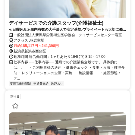
デイサービスでの介護スタッフ(介護福祉士)
≪日曜休み≫県内有数の大手法人で安定基盤♪プライベートも大切に働け
ます◎
一般社団法人新潟県労働衛生医学協会 デイサービスセンター岩室
アクセス JR岩室駅
月給185,117円～241,398円
新潟県新潟市西蒲区
勤務時間 総労働時間：1ヶ月あたり164時間 8:15～17:00
仕事内容 ──仕事内容── 通所での介護業務全般です。 具体的に
は、、、 ・ご利用者様の送迎 ・健康チェック ・食事・入浴・排泄介
助 ・レクリエーションの企画・実施 ──施設情報── ・施設形態：
デ...
変形労働時間制
交通費支給
送迎あり
正社員