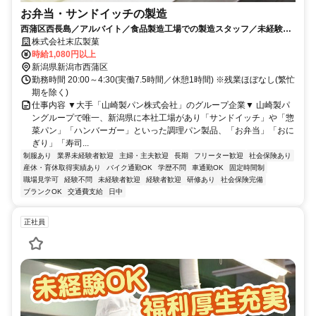
お弁当・サンドイッチの製造
西蒲区西長島／アルバイト／食品製造工場での製造スタッフ／未経験OK
／残業ほぼなし／大手グループ企業
株式会社末広製菓
時給1,080円以上
新潟県新潟市西蒲区
勤務時間 20:00～4:30(実働7.5時間／休憩1時間) ※残業ほぼなし(繁忙
期を除く)
仕事内容 ▼大手「山崎製パン株式会社」のグループ企業▼ 山崎製パ
ングループで唯一、新潟県に本社工場があり「サンドイッチ」や「惣
菜パン」「ハンバーガー」といった調理パン製品、「お弁当」「おに
ぎり」「寿司...
制服あり
業界未経験者歓迎
主婦・主夫歓迎
長期
フリーター歓迎
社会保険あり
産休・育休取得実績あり
バイク通勤OK
学歴不問
車通勤OK
固定時間制
職場見学可
経験不問
未経験者歓迎
経験者歓迎
研修あり
社会保険完備
ブランクOK
交通費支給
日中
正社員