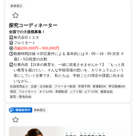
業務委託
探究コーディネーター
全国での大規模募集！
株式会社ミエタ
フルリモート
月給200,000円～500,000円
勤務時間詳細 ※対応案件による 基本的には 9：00～18：00 目安 ※
週2～5日程度の出勤
仕事内容 【日本の教育を、一緒に前進させませんか？】 「もっと良
い教育を届けたい」 そんな学校現場の想いを、カリキュラムという
形にしていく仕事です。 私たちは、学校ごとの理念や課題に向き合
いながら...
社員登用あり
主婦・主夫歓迎
フリーター歓迎
学歴不問
車通勤OK
即日勤務OK
英語
フルリモート
ネイルOK
長期歓迎
シフト制
ピアスOK
服装自由
髪型・髪色自由
業務委託