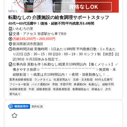
転勤なしの 介護施設の給食調理サポートスタッフ
40代〜60代活躍中！/資格・経験不問/平均残業月8.4時間
いわむろの里
交通・アクセス 弥彦駅から車で8分
月給189,200円～260,000円
新潟県新潟市西蒲区
勤務時間詳細 実働時間：1日あたり8時間 平均勤務日数：1ヶ月あた
り22日 [1]5：30～15：00 [2]10：00～19：30 ※シフト制 【休憩】[1]
[2] 90分 ※月2回休みを指定で...
仕事内容 異動を伴う転勤なし/残業月10時間以内 【働くメリット】 ✅
働きやすさ抜群☆ ￣￣￣￣￣￣￣￣￣￣￣￣￣￣￣￣ ✨無資格・未
経験歓迎！ ✨残業は月10時間以内！ ✨夜間・深夜勤務なし！ ...
業界未経験者歓迎
ランチタイム
社員登用あり
主婦・主夫歓迎
60代も応募可
フリーター歓迎
バイク通勤OK
早朝
学歴不問
車通勤OK
転勤なし
経験不問
未経験者歓迎
午前
経験者歓迎
有資格者歓迎
食費補助あり
研修あり
夕方
賞与あり
契約社員