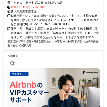
アクセス 【駅名】 岩室駅/弥彦駅/矢作駅
月給170,300円～226,500円
新潟県新潟市西蒲区
勤務時間・シフト詳細 日勤・夜勤を含むシフト制です。多様な勤務
を経験しながらスキルの幅をさらに広げられます。 - 1ヶ月単位の変
形労働時間制 06:30-15:15 07:15-16:00 08:15...
仕事内容 【施設名】:障害者支援施設 かたくりの里 【施設形態】:障
害者施設 【雇用形態】:正社員 【募集職種】:生活支援員 - 日勤・夜勤
を通して、お持ちの資格を活かしながら、さまざまな時間帯での...
変形労働時間制
産休・育休取得実績あり
車通勤OK
未経験者歓迎
社会保険完備
賞与あり
交通費支給
契約社員