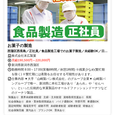
お菓子の製造
西蒲区西長島／正社員／食品製造工場でのお菓子製造／未経験OK／日勤
／残業少なめ／大手グループ企業
株式会社末広製菓
月給190,500円～220,000円
新潟県新潟市西蒲区
勤務時間 8:00～17:00(実働8時間／休憩1時間) ※残業少なめ(繁忙期
を除く) ※繁忙期には夜勤をお任せする可能性があります。
仕事内容 ▼大手「山崎製パン株式会社」のグループ企業▼ 山崎製パ
ングループで唯一、新潟県に本社工場があり「あられ」や「せんべ
い」といった伝統的な米菓製品やオールドファッションドーナツなど
のドーナツ製品...
制服あり
業界未経験者歓迎
主婦・主夫歓迎
資格取得支援あり
長期
社会保険あり
産休・育休取得実績あり
バイク通勤OK
学歴不問
車通勤OK
固定時間制
職場見学可
経験不問
未経験者歓迎
経験者歓迎
研修あり
社会保険完備
賞与あり
ブランクOK
育休あり