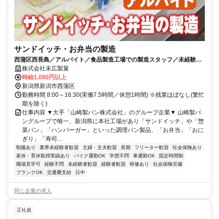
サンドイッチ・お弁当の製造
西蒲区西長島／アルバイト／食品製造工場での製造スタッフ／未経験OK
／残業ほぼなし／大手グループ企業
株式会社末広製菓
時給1,080円以上
新潟県新潟市西蒲区
勤務時間 8:00～16:30(実働7.5時間／休憩1時間) ※残業ほぼなし(繁忙
期を除く)
仕事内容 ▼大手「山崎製パン株式会社」のグループ企業▼ 山崎製パ
ングループで唯一、新潟県に本社工場があり「サンドイッチ」や「惣
菜パン」「ハンバーガー」といった調理パン製品、「お弁当」「おに
ぎり」「寿司...
制服あり
業界未経験者歓迎
主婦・主夫歓迎
長期
フリーター歓迎
社会保険あり
産休・育休取得実績あり
バイク通勤OK
学歴不問
車通勤OK
固定時間制
職場見学可
経験不問
未経験者歓迎
経験者歓迎
研修あり
社会保険完備
ブランクOK
交通費支給
日中
同じ企業の求人
正社員