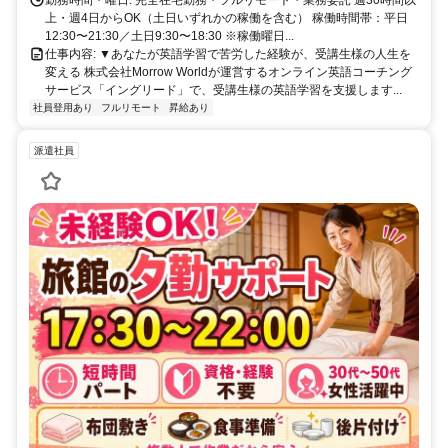
勤務時間・曜日: 完全在宅勤務・フルリモート・業務委託 週30時間以
上・週4日からOK（土日いずれかの稼働を含む） 稼働時間帯：平日
12:30〜21:30／土日9:30〜18:30 ※稼働曜日...
仕事内容: ▼あなたが英語学習で苦労した経験が、受講生様の人生を
変える 株式会社Morrow Worldが運営するオンライン英語コーチング
サービス「イングリード」で、受講生様の英語学習を支援します...
社員登用あり
フルリモート
昇給あり
派遣社員