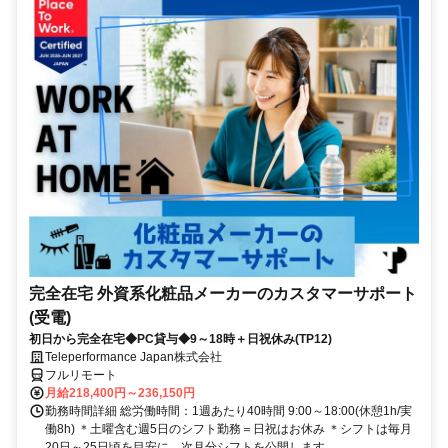
完全在宅 外資系化粧品メーカーのカスタマーサポート
(受電)
初日から完全在宅◆PC貸与◆9～18時＋日祝休み(TP12)
Teleperformance Japan株式会社
フルリモート
月給218,400円～236,150円
勤務時間詳細 総労働時間：1週あたり40時間 9:00～18:00(休憩1h/実
働8h) ＊土曜含む週5日のシフト勤務＝日祝はお休み ＊シフトは毎月
20日～25日頃を目安に、次月分シフトを公開します...