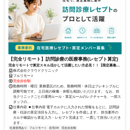
【完全リモート】訪問診療の医療事務(レセプト算定)
完全リモートで算定スキル活かして活躍したい方必見！！【限定募集】
完全リモート｜在宅医療レセプト算定（成果報酬型／業務委託）
株式会社クラウドクリニック
フルリモート
完全歩合制
勤務時間・曜日: 業務委託のため、勤務時間・休日はフレキシブルに
調整可能です。 土日祝の稼働・休暇も相談いただけます。 なお、担
当クリニックごとの運用ルール・算定ルールのレクチャーを、一部ス
タッフの...
仕事内容: ■ 仕事内容 電子カルテに入力された情報をもとに、訪問診
療・往診の算定項目を入力し、レセプトを作成します。 担当案件の
カルテ確認から算定入力・レセプト完成まで、一貫して担当いただき
ます...
社員登用あり
フルリモート
在宅OK
完全歩合制