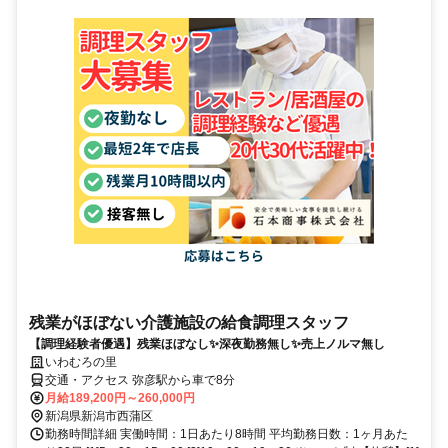
残業がほぼない介護施設の給食調理スタッフ
【調理経験者優遇】残業ほぼなし✨深夜勤務無し✨売上ノルマ無し
いわむろの里
交通・アクセス 弥彦駅から車で8分
月給189,200円～260,000円
新潟県新潟市西蒲区
勤務時間詳細 実働時間：1日あたり8時間 平均勤務日数：1ヶ月あた