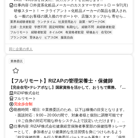
仕事内容 ◎外資系化粧品メーカーのカスタマーサポート◎ ー 9/7(月)
研修スタート！ ー クライアント＝化粧品メーカーの製品を購入され
る 一般のお客様の購入後のサポートや、店舗スタッフから 寄せら...
業界未経験者歓迎
ランチタイム
社員登用あり
副業・WワークOK
主婦・主夫歓迎
学歴不問
固定時間制
転勤なし
経験不問
未経験者歓迎
フルリモート
経験者歓迎
ネイルOK
有資格者歓迎
研修あり
在宅OK
ブランクOK
育休あり
ピアスOK
服装自由
同じ企業の求人
業務委託
【フルリモート】RIZAPの管理栄養士・保健師
【完全在宅×テレアポなし】国家資格を活かして、おうちで業務。「も
う一つの安心」を。主婦・Wワーカー活躍中！「平日の日中だけ」「夕
RIZAP株式会社
方以降の数時間だけ」など、生活リズムに合わせた時間調整が可能で
フルリモート
す。1件ごとの成果報酬型だから、頑張った分だけ手応えのある収入
完全歩合制
に。充実のサポート体制で、安心の在宅ワークを始めませんか？
勤務時間・曜日: ※業務委託のため、以下は稼働の目安となります。
・面談対応：9:00～20:00の間で、対象者様と個別に調整可能です
（※ご自身の対応可能な枠をシステム上で設定いただけます）。 ...
仕事内容: RIZAP株式会社健康経営保険者事業部の保健指導トレーナ
ーとして、 参加者がより健康的な生活習慣を身につけられるよう
「特定保健指導」を行う業務委託パートナーを募集します。 「病気