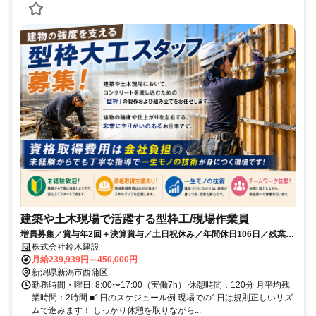
建築や土木現場で活躍する型枠工/現場作業員
増員募集／賞与年2回＋決算賞与／土日祝休み／年間休日106日／残業な
し／未経験可／人柄・意欲重視で採用します！
株式会社鈴木建設
月給239,939円～450,000円
新潟県新潟市西蒲区
勤務時間・曜日: 8:00〜17:00（実働7h） 休憩時間：120分 月平均残
業時間：2時間 ■1日のスケジュール例 現場での1日は規則正しいリズ
ムで進みます！ しっかり休憩を取りながら...