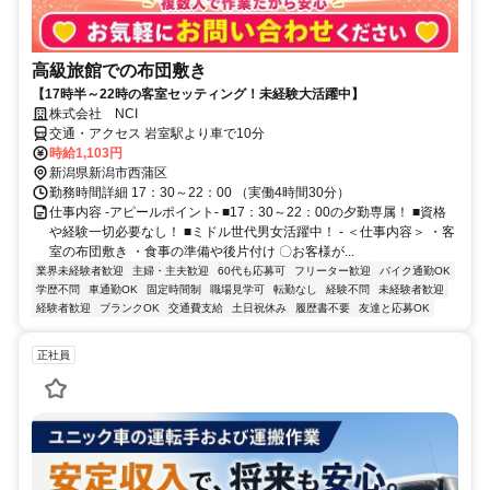
高級旅館での布団敷き
【17時半～22時の客室セッティング！未経験大活躍中】
株式会社 NCI
交通・アクセス 岩室駅より車で10分
時給1,103円
新潟県新潟市西蒲区
勤務時間詳細 17：30～22：00 （実働4時間30分）
仕事内容 -アピールポイント- ■17：30～22：00の夕勤専属！ ■資格
や経験一切必要なし！ ■ミドル世代男女活躍中！ - ＜仕事内容＞ ・客
室の布団敷き ・食事の準備や後片付け 〇お客様が...
業界未経験者歓迎
主婦・主夫歓迎
60代も応募可
フリーター歓迎
バイク通勤OK
学歴不問
車通勤OK
固定時間制
職場見学可
転勤なし
経験不問
未経験者歓迎
経験者歓迎
ブランクOK
交通費支給
土日祝休み
履歴書不要
友達と応募OK
正社員