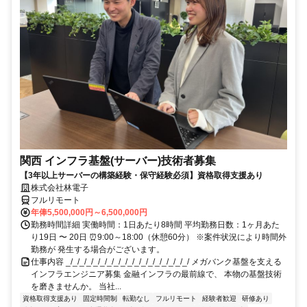
関西 インフラ基盤(サーバー)技術者募集
【3年以上サーバーの構築経験・保守経験必須】資格取得支援あり
株式会社林電子
フルリモート
年俸5,500,000円～6,500,000円
勤務時間詳細 実働時間：1日あたり8時間 平均勤務日数：1ヶ月あた
り19日 〜 20日 ⏰9:00～18:00（休憩60分） ※案件状況により時間外
勤務が 発生する場合がございます。
仕事内容 _/_/_/_/_/_/_/_/_/_/_/_/_/_/_/_/_/_/ メガバンク基盤を支える
インフラエンジニア募集 金融インフラの最前線で、 本物の基盤技術
を磨きませんか。 当社...
資格取得支援あり
固定時間制
転勤なし
フルリモート
経験者歓迎
研修あり