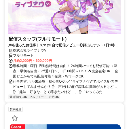
配信スタッフ(フルリモート)
声を使ったお仕事｜スマホ1台で配信デビュー◎顔出しナシ・1日1時間
～OK♪
株式会社ライブナウV
フルリモート
月給2,000円～600,000円
勤務時間・曜日: ⏰勤務時間は自由！ 24時間いつでも配信可能 （深
夜・早朝も自由） ⛅週1日〜、1日1時間～OK！ ⛺完全在宅OK！ 全
国どこからでも配信可能 ✨副業・WワークOK
仕事内容: ＼✨未経験・初心者OK✨／ "ライブナウV"でボイス配信 デ
ビューしてみませんか？ ✋「声だけの配信活動に興味があるけど…」
✋「趣味・好きなことで稼ぎたいけど…」 ✋「やってみた...
週1日からOK
フルリモート
在宅OK
契約社員