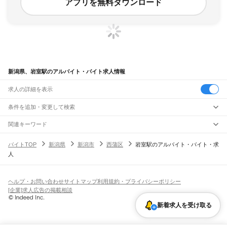
アプリを無料ダウンロード
新潟県、岩室駅のアルバイト・バイト求人情報
求人の詳細を表示
条件を追加・変更して検索
市区町村を追加・変更
関連キーワード
完全在宅ワーク 全国
シール貼り 在宅
現在地周辺
ガチャガチャ
犬カフェ
新潟県
駅を追加・変更
バイトTOP
新潟県
新潟市
西蒲区
岩室駅のアルバイト・バイト・求
新潟県
すべて
人
新潟市
すべて
職種を追加・変更
JR羽越本線
北区
東区
中央区
江南区
秋葉区
南区
西区
西蒲区
新津駅
京ケ瀬駅
水原駅
神山駅
月岡駅
中浦駅
新発田駅
加治駅
金塚駅
中条駅
平木田駅
飲食・フードサービス
長岡市
三条市
柏崎市
新発田市
小千谷市
加茂市
十日町市
見附市
村上市
燕市
特徴を追加・変更
坂町駅
平林駅
岩船町駅
村上駅
間島駅
越後早川駅
桑川駅
今川駅
越後寒川駅
勝木駅
飲食・フードサービス
すべて
ヘルプ・お問い合わせ
サイトマップ
利用規約・プライバシーポリシー
糸魚川市
妙高市
五泉市
上越市
阿賀野市
佐渡市
魚沼市
南魚沼市
胎内市
川口町
府屋駅
ホールスタッフ
キッチンスタッフ
皿洗い・洗い場
精肉・鮮魚加工
給食調理
人気
[企業]求人広告の掲載相談
北蒲原郡
西蒲原郡
南蒲原郡
東蒲原郡
三島郡
南魚沼郡
中魚沼郡
刈羽郡
岩船郡
雇用形態を追加・変更
パン屋（ベーカリー）
フードカウンター販売員
バー（BAR）・バーテンダー
日払いOK
高校生歓迎
学生歓迎
深夜の仕事
髪型・髪色自由
ひげOK
ネイルOK
JR米坂線
飲食店補助（開店・閉店準備）
飲食店（店長・マネージャー）
新着求人を受け取る
ピアスOK
アルバイト・パート
履歴書不要
オープニングスタッフ
留学生・外国人活躍中
越後金丸駅
越後片貝駅
越後下関駅
越後大島駅
坂町駅
都道府県を変更
営業・販売
勤務期間
正社員
森と水とロマンの鉄道
営業・販売
すべて
短期
契約社員
単発・1日OK
長期
期間限定（春夏冬休み等）