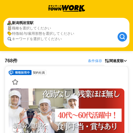
新潟県
岩室駅
職種を選択してください
特徴/給与/雇用形態を選択してください
キーワードを選択してください
768件
条件保存
関連度順
契約社員