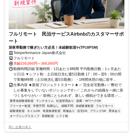
フルリモート 民泊サービスAirbnbのカスタマーサポ
ート
深夜帯勤務で稼ぎたい方必見！未経験歓迎✨(TP18PSM)
Teleperformance Japan株式会社
フルリモート
月給330,000円～360,000円
勤務時間詳細 実働時間：1日あたり8時間 平均勤務日数：1ヶ月あた
り21日 ▼シフト制：土日祝日含む週5日勤務 17：00～翌9：00の間
で実働8時間（土日祝含む週5日勤務） ・1時間休憩の他に前半...
仕事内容 ★新規プロジェクトスタート★ ✅ 完全在宅勤務♪ ✅ 弊社で
しか募集をしていないポジションです♪ ✅ これからの組織を一緒に形
づくるやりがい ✅ 前例にとらわれず、新しい挑戦ができる環境 ✅...
業界未経験者歓迎
ランチタイム
社員登用あり
副業・WワークOK
フリーター歓迎
学歴不問
転勤なし
経験不問
未経験者歓迎
フルリモート
経験者歓迎
ネイルOK
有資格者歓迎
研修あり
在宅OK
ブランクOK
育休あり
オープニングスタッフ
長期歓迎
シフト制
同じ企業の求人