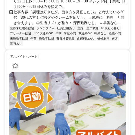
り22日 [1]5：30～15：00 [2]10：00～19：30 ※シフト制 【休憩】[1]
[2] 90分 ※月2回休みを指定で...
仕事内容 「調理は好きだが、働き方を見直したい」 と考えている20
代・30代の方！ ◎接客やクレーム対応なし。 →純粋に「料理」と向
き合えます。 ◎生活リズムが整う： 深夜勤務なし。 →早番なら...
業界未経験者歓迎
ランチタイム
社員登用あり
主婦・主夫歓迎
60代も応募可
フリーター歓迎
バイク通勤OK
早朝
学歴不問
車通勤OK
転勤なし
経験不問
未経験者歓迎
午前
経験者歓迎
有資格者歓迎
食費補助あり
研修あり
夕方
賞与あり
アルバイト・パート