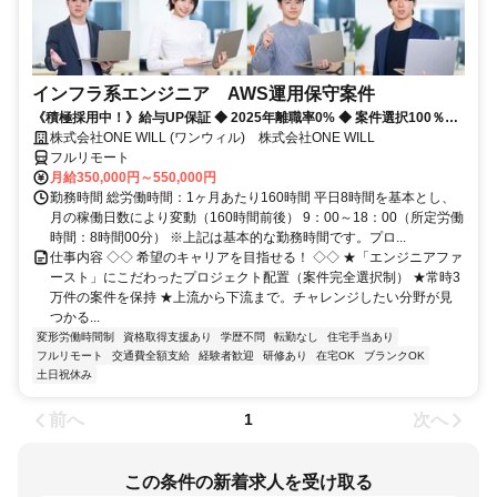
インフラ系エンジニア AWS運用保守案件
《積極採用中！》給与UP保証 ◆ 2025年離職率0% ◆ 案件選択100％！
◆ 平均残業7時間！
株式会社ONE WILL (ワンウィル) 株式会社ONE WILL
フルリモート
月給350,000円～550,000円
勤務時間 総労働時間：1ヶ月あたり160時間 平日8時間を基本とし、
月の稼働日数により変動（160時間前後） 9：00～18：00（所定労働
時間：8時間00分） ※上記は基本的な勤務時間です。プロ...
仕事内容 ◇◇ 希望のキャリアを目指せる！ ◇◇ ★「エンジニアファ
ースト」にこだわったプロジェクト配置（案件完全選択制） ★常時3
万件の案件を保持 ★上流から下流まで。チャレンジしたい分野が見
つかる...
変形労働時間制
資格取得支援あり
学歴不問
転勤なし
住宅手当あり
フルリモート
交通費全額支給
経験者歓迎
研修あり
在宅OK
ブランクOK
土日祝休み
前へ
次へ
1
この条件の新着求人を受け取る