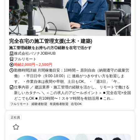
完全在宅の施工管理支援(土木・建築)
施工管理経験をお持ちの方◎経験を在宅で活かす
株式会社パソナJOBHUB
フルリモート
時給2,000円～2,500円
勤務時間詳細 月間稼働目安：10時間～ 原則自由（納期遵守の裁量労
働） ・平日日中（9:00-18:00）に 連絡がつきやすい方を歓迎しま
す。 ・作業自体は夜間や早朝、土日もOK。 ・「週3日」「午...
仕事内容 ／ 建設業界・施工管理の経験を活かし、 リモートで働ける
新しいカタチへ ＼ ＜この求人のアピールポイント＞ ■ 完全在宅×全国
どこでもOK ■ 月10時間〜！スキマ時間を有効活用 ■ これ...
フルリモート
経験者歓迎
有資格者歓迎
在宅OK
正社員