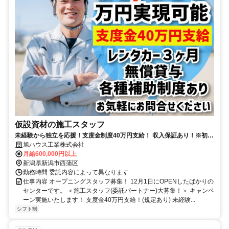
仮設資材の施工スタッフ
未経験から独立を応援！支度金制度40万円支給！ 収入保証あり！※初期
費用0円から始められる！
旭ハウス工業株式会社
月給600,000円以上
新潟県新潟市西蒲区
勤務時間 委託内容によって異なります
仕事内容 オープニングスタッフ募集！ 12月1日にOPENしたばかりの
センターです。 ＜施工スタッフ(委託パートナー)大募集！＞ キャンペ
ーン実施いたします！ 支度金40万円支給！(規定あり) 未経験...
シフト制