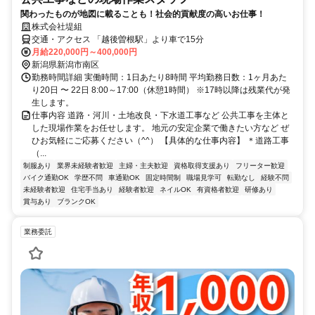
関わったものが地図に載ることも！社会的貢献度の高いお仕事！
株式会社堤組
交通・アクセス 「越後曽根駅」より車で15分
月給220,000円～400,000円
新潟県新潟市南区
勤務時間詳細 実働時間：1日あたり8時間 平均勤務日数：1ヶ月あた
り20日 〜 22日 8:00～17:00（休憩1時間） ※17時以降は残業代が発
生します。
仕事内容 道路・河川・土地改良・下水道工事など 公共工事を主体と
した現場作業をお任せします。 地元の安定企業で働きたい方など ぜ
ひお気軽にご応募ください（^^） 【具体的な仕事内容】 ＊道路工事
（...
制服あり
業界未経験者歓迎
主婦・主夫歓迎
資格取得支援あり
フリーター歓迎
バイク通勤OK
学歴不問
車通勤OK
固定時間制
職場見学可
転勤なし
経験不問
未経験者歓迎
住宅手当あり
経験者歓迎
ネイルOK
有資格者歓迎
研修あり
賞与あり
ブランクOK
業務委託