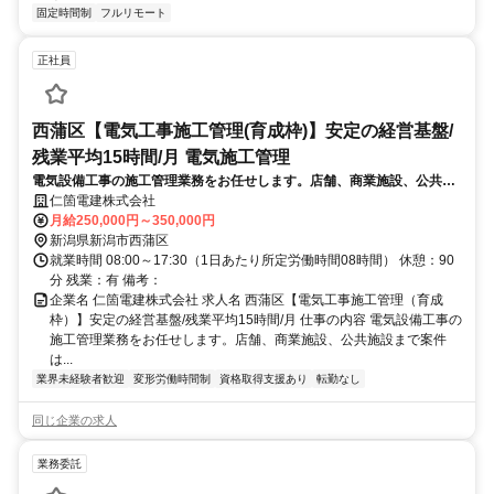
固定時間制
フルリモート
正社員
西蒲区【電気工事施工管理(育成枠)】安定の経営基盤/
残業平均15時間/月 電気施工管理
電気設備工事の施工管理業務をお任せします。店舗、商業施設、公共施
設まで案件は多岐にわたり、工事計画の立案や工程・安全管理等を行い
仁箇電建株式会社
ます。施工管理未経験の場合でも資格取得支援や研修でフォローしま
月給250,000円～350,000円
す。
新潟県新潟市西蒲区
就業時間 08:00～17:30（1日あたり所定労働時間08時間） 休憩：90
分 残業：有 備考：
企業名 仁箇電建株式会社 求人名 西蒲区【電気工事施工管理（育成
枠）】安定の経営基盤/残業平均15時間/月 仕事の内容 電気設備工事の
施工管理業務をお任せします。店舗、商業施設、公共施設まで案件
は...
業界未経験者歓迎
変形労働時間制
資格取得支援あり
転勤なし
同じ企業の求人
業務委託