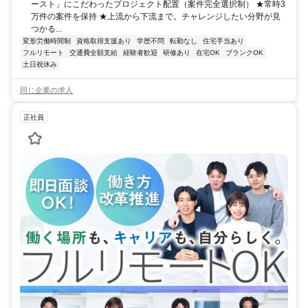
ースト」にこだわったプロジェクト配置（案件完全選択制） ★常時3
万件の案件を保持 ★上流から下流まで。チャレンジしたい分野が見
つかる...
変形労働時間制
資格取得支援あり
学歴不問
転勤なし
住宅手当あり
フルリモート
交通費全額支給
経験者歓迎
研修あり
在宅OK
ブランクOK
土日祝休み
同じ企業の求人
正社員