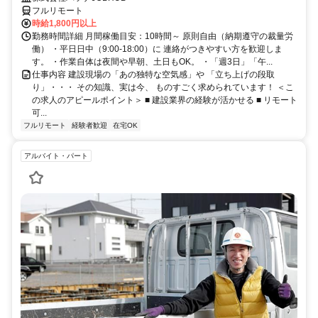
フルリモート
時給1,800円以上
勤務時間詳細 月間稼働目安：10時間～ 原則自由（納期遵守の裁量労
働） ・平日日中（9:00-18:00）に 連絡がつきやすい方を歓迎しま
す。 ・作業自体は夜間や早朝、土日もOK。 ・「週3日」「午...
仕事内容 建設現場の「あの独特な空気感」や 「立ち上げの段取
り」・・・ その知識、実は今、 ものすごく求められています！ ＜こ
の求人のアピールポイント＞ ■ 建設業界の経験が活かせる ■ リモート
可...
フルリモート
経験者歓迎
在宅OK
アルバイト・パート