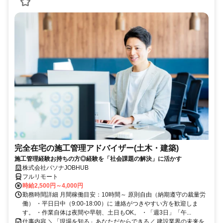
完全在宅の施工管理アドバイザー(土木・建築)
施工管理経験お持ちの方◎経験を「社会課題の解決」に活かす
株式会社パソナJOBHUB
フルリモート
時給2,500円～4,000円
勤務時間詳細 月間稼働目安：10時間～ 原則自由（納期遵守の裁量労
働） ・平日日中（9:00-18:00）に 連絡がつきやすい方を歓迎しま
す。 ・作業自体は夜間や早朝、土日もOK。 ・「週3日」「午...
仕事内容 ＼「現場を知る」あなただからできる／ 建設業界の未来を