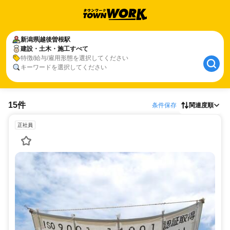
新潟県
越後曽根駅
建設・土木・施工すべて
特徴/給与/雇用形態を選択してください
キーワードを選択してください
15件
条件保存
関連度順
正社員