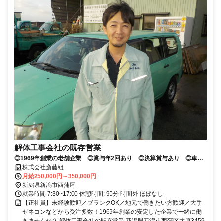
解体工事会社の既存営業
◎1969年創業の老舗企業 ◎賞与年2回あり ◎決算賞与あり ◎車通
勤・バイク通勤OK ◎無料駐車場あり ◎通勤手当あり
株式会社斎藤組
月給250,000円～350,000円
新潟県新潟市西蒲区
就業時間 7:30~17:00 休憩時間: 90分 時間外 ほぼなし
【正社員】未経験歓迎／ブランクOK／地元で働きたい方歓迎／大手
ゼネコンなどから受注多数！1969年創業の安定した企業で一緒に働
きませんか？ 解体工事会社の既存営業 新潟県新潟市西蒲区大原3459