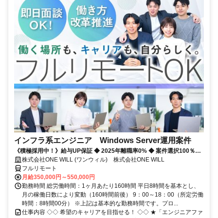
インフラ系エンジニア Windows Server運用案件
《積極採用中！》給与UP保証 ◆ 2025年離職率0% ◆ 案件選択100％！
◆ 平均残業7時間！
株式会社ONE WILL (ワンウィル) 株式会社ONE WILL
フルリモート
月給350,000円～550,000円
勤務時間 総労働時間：1ヶ月あたり160時間 平日8時間を基本とし、
月の稼働日数により変動（160時間前後） 9：00～18：00（所定労働
時間：8時間00分） ※上記は基本的な勤務時間です。プロ...
仕事内容 ◇◇ 希望のキャリアを目指せる！ ◇◇ ★「エンジニアファ