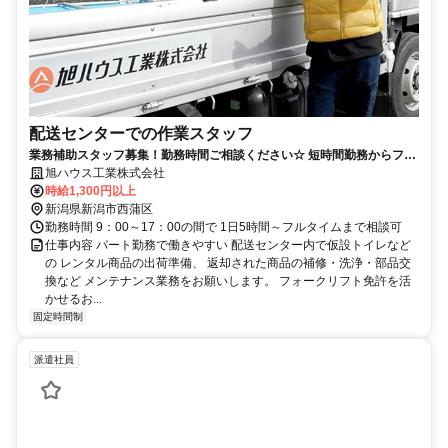
配送センターでの作業スタッフ
業務補助スタッフ募集！勤務時間ご相談ください☆ 短時間勤務からフル
タイム迄対応可能！
旭ハウス工業株式会社
時給1,300円以上
新潟県新潟市西蒲区
勤務時間 9：00～17：00の間で 1日5時間～フルタイムまで相談可
仕事内容 パート勤務で働きやすい 配送センター内で仮設トイレなど
の レンタル商品の出荷準備、 返却された商品の補修・洗浄・部品交
換など メンテナンス業務をお願いします。 フォークリフト免許を活
かせるお...
固定時間制
派遣社員