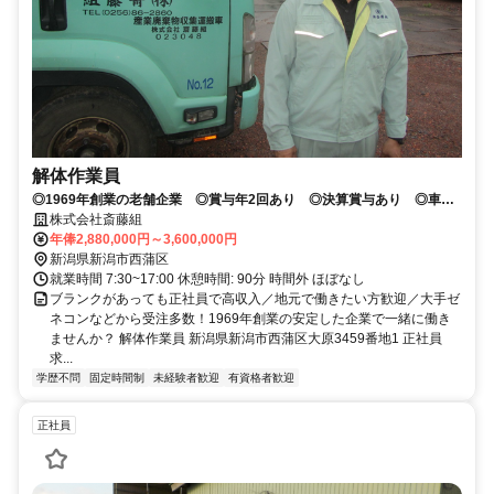
解体作業員
◎1969年創業の老舗企業 ◎賞与年2回あり ◎決算賞与あり ◎車通
勤・バイク通勤OK ◎無料駐車場あり ◎通勤手当あり
株式会社斎藤組
年俸2,880,000円～3,600,000円
新潟県新潟市西蒲区
就業時間 7:30~17:00 休憩時間: 90分 時間外 ほぼなし
ブランクがあっても正社員で高収入／地元で働きたい方歓迎／大手ゼ
ネコンなどから受注多数！1969年創業の安定した企業で一緒に働き
ませんか？ 解体作業員 新潟県新潟市西蒲区大原3459番地1 正社員
求...
学歴不問
固定時間制
未経験者歓迎
有資格者歓迎
正社員