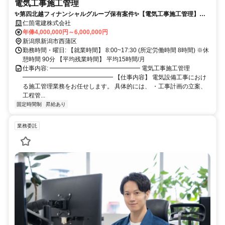
電気工事施工管理
✨️第四北越フィナンシャルグループ保有案件✨️【電気工事施工管理】創
業50年超/賞与年3回(計4.5ヶ月)/西蒲区(本社:東区)
仁箇電建株式会社
年俸4,000,000円～6,000,000円
新潟県新潟市西蒲区
勤務時間・曜日: 【就業時間】 8:00~17:30 (所定労働時間 8時間) ※休
憩時間 90分 【平均残業時間】 平均15時間/月
仕事内容: ━━━━━━━━━━━━━━━ 電気工事施工管理
━━━━━━━━━━━━━━━ 【仕事内容】 電気設備工事におけ
る施工管理業務をお任せします。 具体的には、 ・工事計画の立案、
工程管...
固定時間制
昇給あり
業務委託