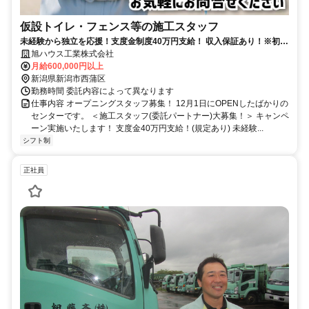
仮設トイレ・フェンス等の施工スタッフ
未経験から独立を応援！支度金制度40万円支給！ 収入保証あり！※初期
費用0円から始められる！
旭ハウス工業株式会社
月給600,000円以上
新潟県新潟市西蒲区
勤務時間 委託内容によって異なります
仕事内容 オープニングスタッフ募集！ 12月1日にOPENしたばかりの
センターです。 ＜施工スタッフ(委託パートナー)大募集！＞ キャンペ
ーン実施いたします！ 支度金40万円支給！(規定あり) 未経験...
シフト制
正社員