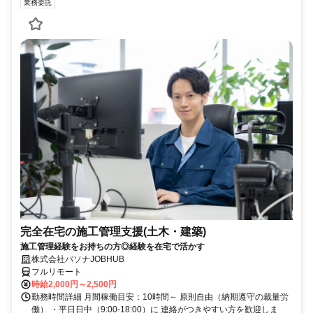
業務委託
完全在宅の施工管理支援(土木・建築)
施工管理経験をお持ちの方◎経験を在宅で活かす
株式会社パソナJOBHUB
フルリモート
時給2,000円～2,500円
勤務時間詳細 月間稼働目安：10時間～ 原則自由（納期遵守の裁量労
働） ・平日日中（9:00-18:00）に 連絡がつきやすい方を歓迎しま