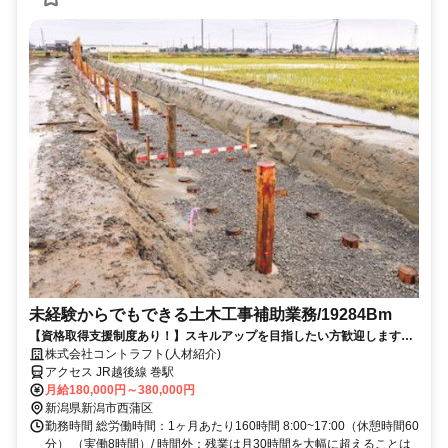
未経験からでもできる土木工事補助業務/19284Bm
【資格取得支援制度あり！】スキルアップを目指したい方歓迎します！
◎転勤なし！直行直帰OK！腰を据えて働くことができる環境です。
株式会社コントラフト(人材紹介)
アクセス JR越後線 巻駅
月給180,000円～380,000円
新潟県新潟市西蒲区
勤務時間 総労働時間：1ヶ月あたり160時間 8:00~17:00（休憩時間60
分） （実働8時間）/ 時間外：残業は月30時間を大幅に超えることは