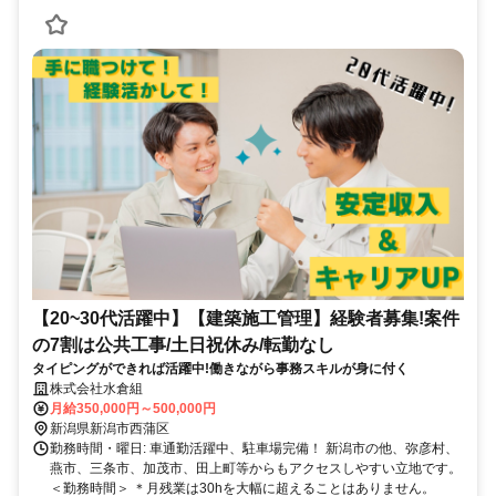
【20~30代活躍中】【建築施工管理】経験者募集!案件
の7割は公共工事/土日祝休み/転勤なし
タイピングができれば活躍中!働きながら事務スキルが身に付く
株式会社水倉組
月給350,000円～500,000円
新潟県新潟市西蒲区
勤務時間・曜日: 車通勤活躍中、駐車場完備！ 新潟市の他、弥彦村、
燕市、三条市、加茂市、田上町等からもアクセスしやすい立地です。
＜勤務時間＞ ＊月残業は30hを大幅に超えることはありません。