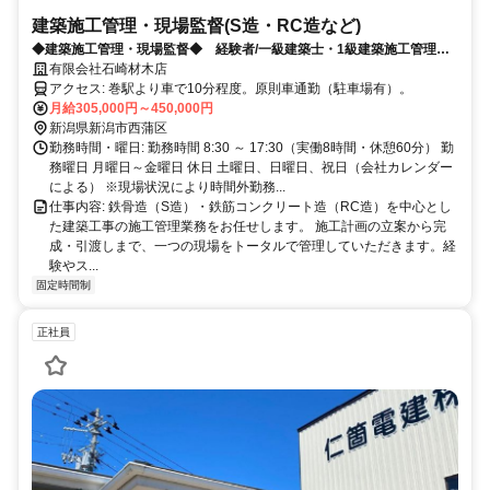
建築施工管理・現場監督(S造・RC造など)
◆建築施工管理・現場監督◆ 経験者/一級建築士・1級建築施工管理技
士資格保有者歓迎！
有限会社石崎材木店
アクセス: 巻駅より車で10分程度。原則車通勤（駐車場有）。
月給305,000円～450,000円
新潟県新潟市西蒲区
勤務時間・曜日: ​勤務時間 8:30 ～ 17:30（実働8時間・休憩60分） 勤
務曜日 月曜日～金曜日 休日 土曜日、日曜日、祝日（会社カレンダー
による） ※現場状況により時間外勤務...
仕事内容: 鉄骨造（S造）・鉄筋コンクリート造（RC造）を中心とし
た建築工事の施工管理業務をお任せします。 施工計画の立案から完
成・引渡しまで、一つの現場をトータルで管理していただきます。経
験やス...
固定時間制
正社員