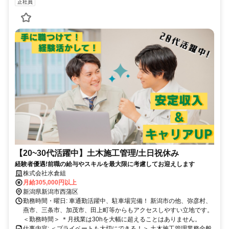
正社員
【20~30代活躍中】土木施工管理/土日祝休み
経験者優遇!前職の給与やスキルを最大限に考慮してお迎えします
株式会社水倉組
月給305,000円以上
新潟県新潟市西蒲区
勤務時間・曜日: 車通勤活躍中、駐車場完備！ 新潟市の他、弥彦村、
燕市、三条市、加茂市、田上町等からもアクセスしやすい立地です。
＜勤務時間＞ ＊月残業は30hを大幅に超えることはありません。
仕事内容: ＜プライベートも大切にできる！＞ 土木施工管理業務全般