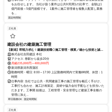
をお任せします。 当社が扱う案件は公共9:民間1の比率で、金額は1
億円前後～5億円規模です。 1案件に施工管理者を複数人配置し業務
を...
固定時間制
正社員
建設会社の建築施工管理
【新潟】即戦力求む！建築技術職◇施工管理・積算／確かな技術と誠実
なものづくりで支える建築施工／企画からアフタフォローまで一貫シス
株式会社吉田建設 本社
テム／資格支援でさらなるキャリアアップ
アクセス: 巻駅から徒歩20分
月給235,000円～400,000円
新潟県新潟市西蒲区
勤務時間・曜日: 8:00～17:00 上記勤務時間内で実働8時間、休憩：1
時間
仕事内容: 当社では公共・民間建築工事の施工管理を幅広く手がけ、
工事打ち合わせ、施工計画策定、資材や協力会社手配などを担当いた
だきます。工事開 始後は、工程管理・安全管理など建築工事全般の
管理に加え...
即日勤務OK
固定時間制
正社員