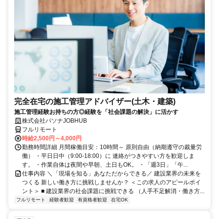
完全在宅の施工管理アドバイザー(土木・建築)
施工管理経験お持ちの方◎経験を「社会課題の解決」に活かす
株式会社パソナJOBHUB
フルリモート
時給2,500円～4,000円
勤務時間詳細 月間稼働目安：10時間～ 原則自由（納期遵守の裁量労
働） ・平日日中（9:00-18:00）に 連絡がつきやすい方を歓迎しま
す。 ・作業自体は夜間や早朝、土日もOK。 ・「週3日」「午...
仕事内容 ＼「現場を知る」あなただからできる／ 建設業界の未来を
つくる 新しい働き方に挑戦しませんか？ ＜この求人のアピールポイ
ント＞ ■ 建設業界の社会課題に挑戦できる （人手不足解消・働き方...
フルリモート
経験者歓迎
有資格者歓迎
在宅OK