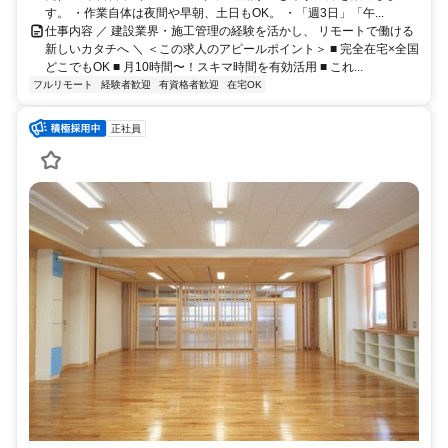
す。 ・作業自体は夜間や早朝、土日もOK。 ・「週3日」「午...
仕事内容 ／ 建設業界・施工管理の経験を活かし、 リモートで働ける
新しいカタチへ ＼ ＜この求人のアピールポイント＞ ■ 完全在宅×全国
どこでもOK ■ 月10時間〜！スキマ時間を有効活用 ■ これ...
フルリモート
経験者歓迎
有資格者歓迎
在宅OK
正社員