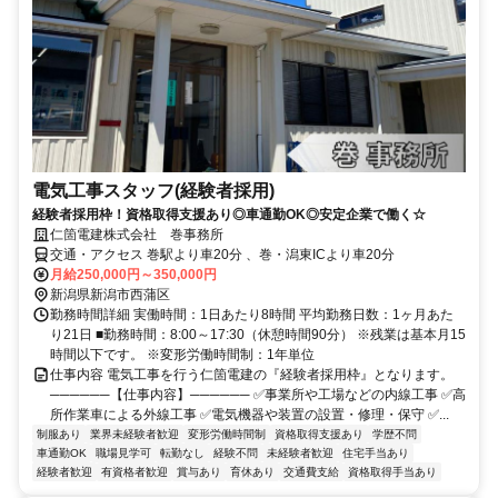
電気工事スタッフ(経験者採用)
経験者採用枠！資格取得支援あり◎車通勤OK◎安定企業で働く☆
仁箇電建株式会社 巻事務所
交通・アクセス 巻駅より車20分 、巻・潟東ICより車20分
月給250,000円～350,000円
新潟県新潟市西蒲区
勤務時間詳細 実働時間：1日あたり8時間 平均勤務日数：1ヶ月あた
り21日 ■勤務時間：8:00～17:30（休憩時間90分） ※残業は基本月15
時間以下です。 ※変形労働時間制：1年単位
仕事内容 電気工事を行う仁箇電建の『経験者採用枠』となります。
──────【仕事内容】────── ✅事業所や工場などの内線工事 ✅高
所作業車による外線工事 ✅電気機器や装置の設置・修理・保守 ✅...
制服あり
業界未経験者歓迎
変形労働時間制
資格取得支援あり
学歴不問
車通勤OK
職場見学可
転勤なし
経験不問
未経験者歓迎
住宅手当あり
経験者歓迎
有資格者歓迎
賞与あり
育休あり
交通費支給
資格取得手当あり