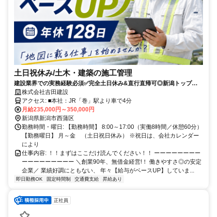
土日祝休み/土木・建築の施工管理
建設業界での実務経験必須✅完全土日休み&直行直帰可◎新潟トップク
ラスの技術を誇る安定企業✨有休1h単位
株式会社吉田建設
アクセス: ■本社：JR「巻」駅より車で4分
月給235,000円～350,000円
新潟県新潟市西蒲区
勤務時間・曜日: 【勤務時間】 8:00～17:00（実働8時間／休憩60分）
【勤務曜日】 月～金 （土日祝日休み） ※祝日は、会社カレンダー
により
仕事内容: ！！まずはここだけ読んでください！！ ーーーーーーーー
ーーーーーーーーー ＼創業90年、無借金経営!！ 働きやすさ◎の安定
企業／ 業績好調にともない、 年々【給与がベースUP】していま...
即日勤務OK
固定時間制
交通費支給
昇給あり
正社員