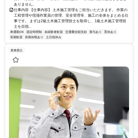
ありません。
仕事内容 【仕事内容】 土木施工管理をご担当いただきます。 作業の
工程管理や現場作業員の管理、安全管理等、施工の全体をまとめる仕
事です。 まずは2級土木施工管理技士を取得し、1級土木施工管理技
士を目指...
車通勤OK
固定時間制
未経験者歓迎
交通費全額支給
賞与あり
育休あり
長期歓迎
長期休暇あり
土日祝休み
業務委託