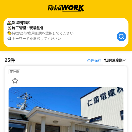
新潟県
巻駅
施工管理・現場監督
特徴/給与/雇用形態を選択してください
キーワードを選択してください
25件
条件保存
関連度順
正社員