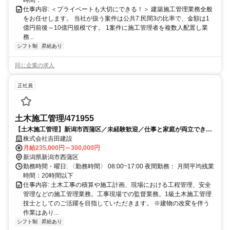
仕事内容: ＜プライベートも大切にできる！＞ 建築施工管理業務全般
をお任せします。 当社が扱う案件は公共7:民間3の比率で、金額は1
億円前後～10億円規模です。 1案件に施工管理者を複数人配置し業
務...
シフト制
昇給あり
同じ企業の求人
正社員
土木施工管理/471955
【土木施工管理】新潟市西蒲区／未経験歓迎／仕事と家庭が両立できる
環境／残業10h
株式会社吉田建設
月給235,000円～300,000円
新潟県新潟市西蒲区
勤務時間・曜日: 〈勤務時間〉 08:00~17:00 夜間勤務： 月間平均残業
時間：20時間以下
仕事内容: 土木工事の積算や施工計画、現場における工程管理、安全
管理などの施工管理業務。工事現場での監督業務。1級土木施工管理
技士としてのご活躍を目指していただきます。 ※建物の改変を伴う
作業はあり...
シフト制
昇給あり