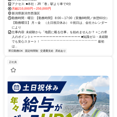
アクセス: ■本社：JR「巻」駅より車で4分
月給210,000円～250,000円
新潟県新潟市西蒲区
勤務時間・曜日: 【勤務時間】 8:00～17:00（実働8時間／休憩60分）
【勤務曜日】 月～金 （土日祝日休み） ※祝日は、会社カレンダー
により
仕事内容: 未経験から「地図に載る仕事」を始めませんか？ ⭐この求
人のポイント⭐ ーーーーーーーーーーーーーーー ■知識ゼロ・未経験
でも安心スタート！ ￣￣￣￣￣￣￣￣￣￣￣￣￣￣￣￣￣￣ 最初
は...
即日勤務OK
固定時間制
交通費支給
昇給あり
正社員