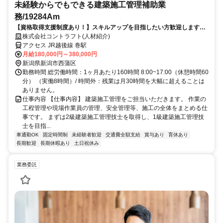
未経験からでもできる建築施工管理補助業
務/19284Am
【資格取得支援制度あり！】スキルアップを目指したい方歓迎します！
◎転勤なし！直行直帰OK！腰を据えて働くことができる環境です。
株式会社コントラフト(人材紹介)
アクセス JR越後線 巻駅
月給180,000円～380,000円
新潟県新潟市西蒲区
勤務時間 総労働時間：1ヶ月あたり160時間 8:00~17:00（休憩時間60
分） （実働8時間）/ 時間外：残業は月30時間を大幅に超えることは
ありません。
仕事内容 【仕事内容】 建築施工管理をご担当いただきます。 作業の
工程管理や現場作業員の管理、安全管理等、施工の全体をまとめる仕
事です。 まずは2級建築施工管理技士を取得し、1級建築施工管理技
士を目指...
車通勤OK
固定時間制
未経験者歓迎
交通費全額支給
賞与あり
育休あり
長期歓迎
長期休暇あり
土日祝休み
業務委託