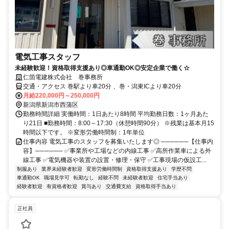
電気工事スタッフ
未経験歓迎！資格取得支援あり◎車通勤OK◎安定企業で働く☆
仁箇電建株式会社 巻事務所
交通・アクセス 巻駅より車20分 、巻・潟東ICより車20分
月給220,000円～250,000円
新潟県新潟市西蒲区
勤務時間詳細 実働時間：1日あたり8時間 平均勤務日数：1ヶ月あた
り21日 ■勤務時間：8:00～17:30（休憩時間90分） ※残業は基本月15
時間以下です。 ※変形労働時間制：1年単位
仕事内容 電気工事のスタッフを募集いたします◎ ──────【仕事内
容】────── ✅事業所や工場などの内線工事 ✅高所作業車による外
線工事 ✅電気機器や装置の設置・修理・保守 ✅工事現場の仮設工...
制服あり
業界未経験者歓迎
変形労働時間制
資格取得支援あり
学歴不問
車通勤OK
職場見学可
転勤なし
経験不問
未経験者歓迎
住宅手当あり
経験者歓迎
有資格者歓迎
賞与あり
交通費支給
資格取得手当あり
正社員