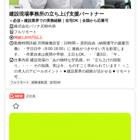
建設現場事務所の立ち上げ支援パートナー
＜必須＞建設業界での実務経験｜在宅OK｜全国から応募可
株式会社パソナJOBHUB
フルリモート
時給1,800円以上
勤務時間詳細 月間稼働目安：10時間～ 原則自由（納期遵守の裁量労
働） ・平日日中（9:00-18:00）に 連絡がつきやすい方を歓迎しま
す。 ・作業自体は夜間や早朝、土日もOK。 ・「週3日」「午...
仕事内容 建設現場の「あの独特な空気感」や 「立ち上げの段取
り」・・・ その知識、実は今、 ものすごく求められています！ ＜こ
の求人のアピールポイント＞ ■ 建設業界の経験が活かせる ■ リモート
可...
フルリモート
経験者歓迎
在宅OK
正社員