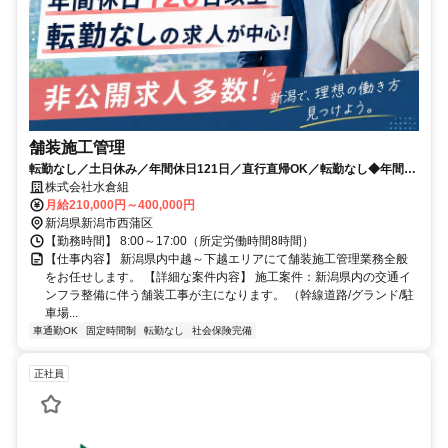
舗装施工管理
転勤なし／土日休み／年間休日121日／直行直帰OK／転勤なし◆年間休
日121日◆完全週休二日制◆創業大正2年の安定企業
株式会社水倉組
月給210,000円～400,000円
新潟県新潟市西蒲区
【勤務時間】 8:00～17:00（所定労働時間8時間）
【仕事内容】 新潟県内中越～下越エリアにて舗装施工管理業務全般
をお任せします。 【詳細な案件内容】 施工案件：新潟県内の交通イ
ンフラ整備に伴う舗装工事が主になります。 （幹線道路/グランド/駐
車場...
車通勤OK
固定時間制
転勤なし
社会保険完備
正社員