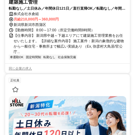
建築施工管理
転勤なし／土日休み／年間休日121日／直行直帰OK／転勤なし／年間休
日121日／完全週休二日制／創業大正2年の安定企業
株式会社水倉組
月給210,000円～360,000円
新潟県新潟市西蒲区
【勤務時間】 8:00～17:00（所定労働時間8時間）
【仕事内容】 新潟県中越～下越エリアにて建築施工管理業務をお任
せいたします。 【詳細な案件内容】 施工案件：新潟の象徴的な建物
から一般住宅・事務所まで幅広い実績あり （Ex, 弥彦村大鳥居/官公
庁...
車通勤OK
固定時間制
転勤なし
社会保険完備
同じ企業の求人
正社員