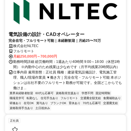
電気設備の設計・CADオペレーター
完全在宅・フルリモート可能｜未経験歓迎｜月給25〜70万
株式会社NLTEC
フルリモート
月給250,000円～700,000円
勤務時間詳細 総労働時間：1週あたり40時間 9:00～18:00（休憩1時
間） ※内勤中心のため残業は少なめです（月平均残業20時間以内）
仕事内容 雇用形態：正社員 職種：建築電気設備設計、電気施工管
理、職人/現場作業員 ▼働き方｜完全在宅・フルリモート可能 本ポジ
ションは出社不要のフルリモート勤務が可能です。全国どこからでも
働けま...
業界未経験者歓迎
60代も応募可
資格取得支援あり
学歴不問
固定時間制
職場見学可
転勤なし
住宅手当あり
フルリモート
交通費全額支給
食費補助あり
研修あり
在宅OK
賞与あり
ブランクOK
育休あり
70代も応募可
交通費支給
資格取得手当あり
土日祝休み
正社員