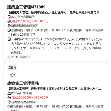
建築施工管理/471889
【建築施工管理】新潟市西蒲区／直行直帰可／仕事と家庭が両立できる
環境／残業10h
株式会社吉田建設
月給300,000円～350,000円
新潟県新潟市西蒲区
勤務時間・曜日: 〈勤務時間〉 08:00~17:00 夜間勤務： 月間平均残業
時間：20時間以下
仕事内容: 建築部門では、“豊富な経験に支えられた建物づくりだけが
人を潤せる”という理念のもと、コンサルテーションシステムを導入
しています。 企画から施工、アフターフォローまで一貫してお客様
の理想...
シフト制
昇給あり
正社員
建築施工管理業務
【建築施工管理】経験者募集！案件の7割は公共工事／土日祝休み／転
勤なし
株式会社水倉組
月給210,000円～360,000円
新潟県新潟市西蒲区
勤務時間・曜日: 〈勤務時間〉 08:00~17:00 夜間勤務： 月間平均残業
時間：