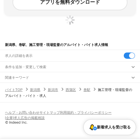
アプリを無料ダウンロード
新潟県、巻駅、施工管理・現場監督のアルバイト・バイト求人情報
求人の詳細を表示
条件を追加・変更して検索
市区町村を追加・変更
関連キーワード
完全在宅ワーク 全国
シール貼り 在宅
現在地周辺
ガチャガチャ
犬カフェ
新潟県
駅を追加・変更
バイトTOP
新潟県
新潟市
西蒲区
巻駅
施工管理・現場監督の
新潟県
すべて
アルバイト・バイト・求人
新潟市
すべて
職種を追加・変更
JR羽越本線
北区
東区
中央区
江南区
秋葉区
南区
西区
西蒲区
新津駅
京ケ瀬駅
水原駅
神山駅
月岡駅
中浦駅
新発田駅
加治駅
金塚駅
中条駅
平木田駅
飲食・フードサービス
長岡市
三条市
柏崎市
新発田市
小千谷市
加茂市
十日町市
見附市
村上市
燕市
特徴を追加・変更
坂町駅
平林駅
岩船町駅
村上駅
間島駅
越後早川駅
桑川駅
今川駅
越後寒川駅
勝木駅
飲食・フードサービス
すべて
ヘルプ・お問い合わせ
サイトマップ
利用規約・プライバシーポリシー
糸魚川市
妙高市
五泉市
上越市
阿賀野市
佐渡市
魚沼市
南魚沼市
胎内市
川口町
府屋駅
ホールスタッフ
キッチンスタッフ
皿洗い・洗い場
精肉・鮮魚加工
給食調理
人気
[企業]求人広告の掲載相談
北蒲原郡
西蒲原郡
南蒲原郡
東蒲原郡
三島郡
南魚沼郡
中魚沼郡
刈羽郡
岩船郡
雇用形態を追加・変更
パン屋（ベーカリー）
フードカウンター販売員
バー（BAR）・バーテンダー
日払いOK
高校生歓迎
学生歓迎
深夜の仕事
髪型・髪色自由
ひげOK
ネイルOK
JR米坂線
新着求人を受け取る
飲食店補助（開店・閉店準備）
飲食店（店長・マネージャー）
ピアスOK
アルバイト・パート
履歴書不要
オープニングスタッフ
留学生・外国人活躍中
越後金丸駅
越後片貝駅
越後下関駅
越後大島駅
坂町駅
都道府県を変更
営業・販売
勤務期間
正社員
森と水とロマンの鉄道
営業・販売
すべて
短期
契約社員
単発・1日OK
長期
期間限定（春夏冬休み等）