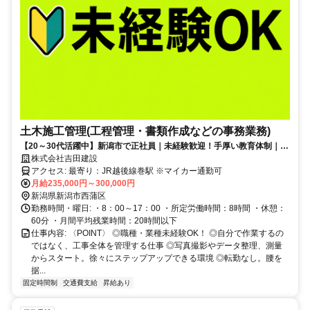
土木施工管理(工程管理・書類作成などの事務業務)
【20～30代活躍中】新潟市で正社員｜未経験歓迎！手厚い教育体制｜資
格取得は全額補助｜年間休日120日
株式会社吉田建設
アクセス: 最寄り：JR越後線巻駅 ※マイカー通勤可
月給235,000円～300,000円
新潟県新潟市西蒲区
勤務時間・曜日: ・8：00～17：00 ・所定労働時間：8時間 ・休憩：
60分 ・月間平均残業時間：20時間以下
仕事内容: 〈POINT〉 ◎職種・業種未経験OK！ ◎自分で作業するの
ではなく、工事全体を管理する仕事 ◎写真撮影やデータ整理、測量
からスタート。徐々にステップアップできる環境 ◎転勤なし。腰を
据...
固定時間制
交通費支給
昇給あり