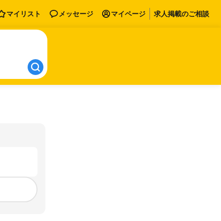
マイリスト
メッセージ
マイページ
求人掲載のご相談