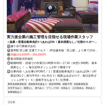
実力派企業の施工管理を目指せる現場作業スタッフ
＜急募＞普通自動車免許1つあればOK！基本残業なし／社割やスポーツ
観戦など福利厚生充実
鎌ケ谷巧業株式会社
最寄駅 田上駅 交通アクセス ・JR信越本線「田上駅」より車で10分
月給210,000円～350,000円
★マイカー通勤OK（駐車場あり） ★現場への直行直帰OK
新潟県新潟市南区
勤務時間 ・現場での作業日の時間 8:00～17:30（休憩1.5時間） 基本
残業なし！ → 毎日定時ダッシュが叶う職場です
仕事内容 ＼お仕事のPOINT／ 1｜普通自動車免許1つあればOK！(AT
限定OK) 2｜賞与平均3～4か月分 3｜残業はほぼゼロで、毎日定時ダ
ッシュが叶う！ 4｜資格手当もあり 5｜社用車...
業界未経験者歓迎
資格取得支援あり
固定時間制
経験不問
未経験者歓迎
住宅手当あり
残業なし
賞与あり
ブランクOK
社割あり
土日祝休み
昇給あり
食事補助あり
正社員