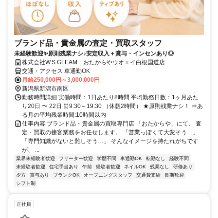
ブランド品・貴金属の査定・買取スタッフ
未経験歓迎✨原則残業ナシ♪安定収入＋賞与・インセンあり◎
株式会社W.S GLEAM おたからやウオエイ白根国道店
交通・アクセス 車通勤OK
月給250,000円～3,000,000円
新潟県新潟市南区
勤務時間詳細 実働時間：1日あたり8時間 平均勤務日数：1ヶ月あた
り20日 〜 22日 ⏰9:30～19:30 （休憩2時間） ★原則残業ナシ！ ⇒あ
る月の平均残業時間:10時間以内
仕事内容 ブランド品・貴金属の買取専門店 「おたからや」にて、 査
定・買取の接客業務をお任せします。 「営業っぽくて大変そう…」
「専門知識がないと難しそう…」 そんなイメージを持たれがちです
が、 ...
業界未経験者歓迎
フリーター歓迎
学歴不問
車通勤OK
転勤なし
経験不問
未経験者歓迎
住宅手当あり
午前
経験者歓迎
ネイルOK
残業なし
研修あり
夕方
賞与あり
ブランクOK
オープニングスタッフ
交通費支給
長期歓迎
シフト制
正社員