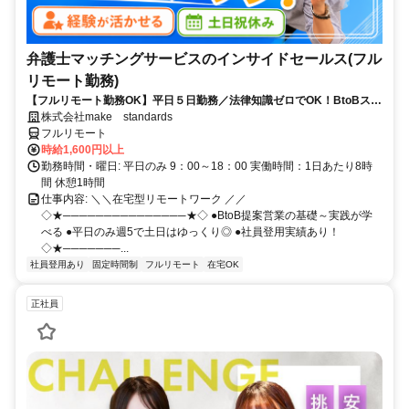
弁護士マッチングサービスのインサイドセールス(フル
リモート勤務)
【フルリモート勤務OK】平日５日勤務／法律知識ゼロでOK！BtoBスキ
ルが身につく営業職
株式会社make standards
フルリモート
時給1,600円以上
勤務時間・曜日: 平日のみ 9：00～18：00 実働時間：1日あたり8時
間 休憩1時間
仕事内容: ＼＼在宅型リモートワーク ／／
◇★───────────────★◇ ●BtoB提案営業の基礎～実践が学
べる ●平日のみ週5で土日はゆっくり◎ ●社員登用実績あり！
◇★───────...
社員登用あり
固定時間制
フルリモート
在宅OK
正社員