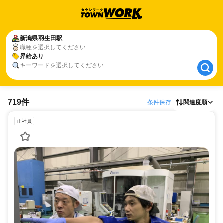
新潟県
新潟県
羽生田駅
羽生田駅
職種を選択してください
昇給あり
昇給あり
キーワードを選択してください
719件
条件保存
関連度順
正社員