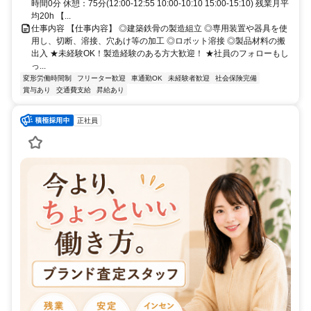
時間0分 休憩：75分(12:00-12:55 10:00-10:10 15:00-15:10) 残業月平
均20h 【...
仕事内容 【仕事内容】 ◎建築鉄骨の製造組立 ◎専用装置や器具を使
用し、切断、溶接、穴あけ等の加工 ◎ロボット溶接 ◎製品材料の搬
出入 ★未経験OK！製造経験のある方大歓迎！ ★社員のフォローもし
っ...
変形労働時間制
フリーター歓迎
車通勤OK
未経験者歓迎
社会保険完備
賞与あり
交通費支給
昇給あり
正社員