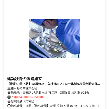
建築鉄骨の製造組立
【最寄り:田上駅】未経験OK！入社後のフォロー体制充実◎年間休日
112日/交通費支給【WEB面接可】
鎌ヶ谷巧業株式会社
勤務地・最寄駅 JR信越本線(直江津～新潟) 田上駅 車で13分
月給184,600円～250,000円
新潟県新潟市南区
勤務時間・期間 【勤務時間】 朝勤 昼勤 夕勤 07:45～17:00 実働：8