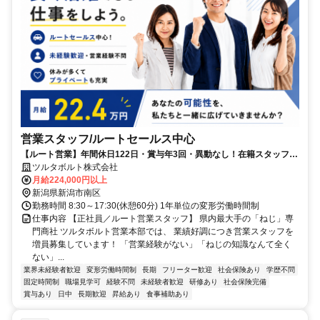
営業スタッフ/ルートセールス中心
【ルート営業】年間休日122日・賞与年3回・異動なし！在籍スタッフの
ほぼ100％が未経験スタート！
ツルタボルト株式会社
月給224,000円以上
新潟県新潟市南区
勤務時間 8:30～17:30(休憩60分) 1年単位の変形労働時間制
仕事内容 【正社員／ルート営業スタッフ】 県内最大手の「ねじ」専
門商社 ツルタボルト営業本部では、 業績好調につき営業スタッフを
増員募集しています！ 「営業経験がない」「ねじの知識なんて全く
ない」...
業界未経験者歓迎
変形労働時間制
長期
フリーター歓迎
社会保険あり
学歴不問
固定時間制
職場見学可
経験不問
未経験者歓迎
研修あり
社会保険完備
賞与あり
日中
長期歓迎
昇給あり
食事補助あり