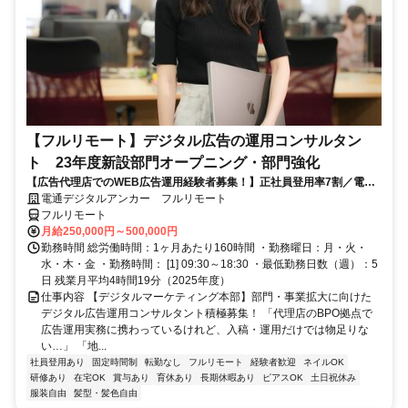
【フルリモート】デジタル広告の運用コンサルタン
ト 23年度新設部門オープニング・部門強化
【広告代理店でのWEB広告運用経験者募集！】正社員登用率7割／電通
G／全国×完全在宅／年休126日・土日祝休み／残業月平均4時間19分
電通デジタルアンカー フルリモート
フルリモート
月給250,000円～500,000円
勤務時間 総労働時間：1ヶ月あたり160時間 ・勤務曜日：月・火・
水・木・金 ・勤務時間： [1] 09:30～18:30 ・最低勤務日数（週）：5
日 残業月平均4時間19分（2025年度）
仕事内容 【デジタルマーケティング本部】部門・事業拡大に向けた
デジタル広告運用コンサルタント積極募集！ 「代理店のBPO拠点で
広告運用実務に携わっているけれど、入稿・運用だけでは物足りな
い…」 「地...
社員登用あり
固定時間制
転勤なし
フルリモート
経験者歓迎
ネイルOK
研修あり
在宅OK
賞与あり
育休あり
長期休暇あり
ピアスOK
土日祝休み
服装自由
髪型・髪色自由