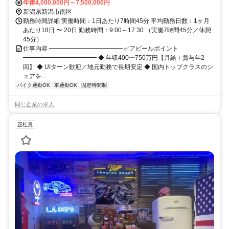
年俸4,000,000円～7,500,000円
新潟県新潟市南区
勤務時間詳細 実働時間：1日あたり7時間45分 平均勤務日数：1ヶ月
あたり18日 〜 20日 勤務時間：9:00～17:30 （実働7時間45分／休憩
45分）
仕事内容 ━━━━━━━━━━━━ ✅アピールポイント
━━━━━━━━━━━━ ◆ 年収400〜750万円【月給＋賞与年2
回】 ◆ UIターン歓迎／地元勤務で長期安定 ◆ 国内トップクラスのシ
ェアを...
バイク通勤OK
車通勤OK
固定時間制
同じ企業の求人
正社員