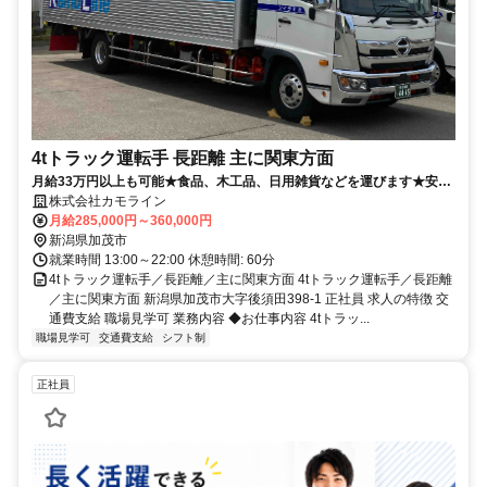
4tトラック運転手 長距離 主に関東方面
月給33万円以上も可能★食品、木工品、日用雑貨などを運びます★安
心・安定の職場です★
株式会社カモライン
月給285,000円～360,000円
新潟県加茂市
就業時間 13:00～22:00 休憩時間: 60分
4tトラック運転手／長距離／主に関東方面 4tトラック運転手／長距離
／主に関東方面 新潟県加茂市大字後須田398-1 正社員 求人の特徴 交
通費支給 職場見学可 業務内容 ◆お仕事内容 4tトラッ...
職場見学可
交通費支給
シフト制
正社員