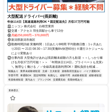
大型配送ドライバー(長距離)
年休114日【高速道路利用OK＊固定配送先】月収37万円可能
ニッコン 株式会社 白根営業所
交通・アクセス 羽生田駅から車で13分
月給250,000円～370,000円
新潟県新潟市南区
勤務時間詳細 実働時間：1日あたり8時間 平均勤務日数：1ヶ月あた
り20日 〜 21日 08:30～17:30(実働8h/休憩60分) ※運行スケジュール
により変動あり
仕事内容 大型免許があれば長距離未経験の方も歓迎 ＜＜しっかり稼
げる月収37万円可能！＞＞ 「年間休日114日」プライベートも充実♪
＼ 無理なく働ける ／ ✅全線高速道路利用OK！運転負担を軽減 ...
制服あり
業界未経験者歓迎
主婦・主夫歓迎
資格取得支援あり
バイク通勤OK
学歴不問
車通勤OK
固定時間制
転勤なし
経験不問
未経験者歓迎
経験者歓迎
有資格者歓迎
賞与あり
ブランクOK
交通費支給
長期休暇あり
業務委託