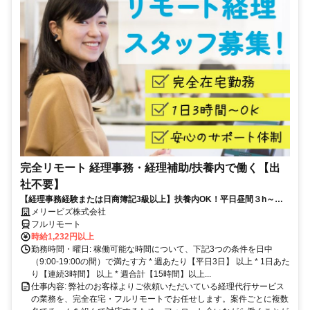
完全リモート 経理事務・経理補助/扶養内で働く【出
社不要】
【経理事務経験または日商簿記3級以上】扶養内OK！平日昼間３h～。
完全在宅で育児・介護中の方も大歓迎♪
メリービズ株式会社
フルリモート
時給1,232円以上
勤務時間・曜日: 稼働可能な時間について、下記3つの条件を日中
（9:00-19:00の間）で満たす方 * 週あたり【平日3日】 以上 * 1日あた
り【連続3時間】 以上 * 週合計【15時間】以上...
仕事内容: 弊社のお客様よりご依頼いただいている経理代行サービス
の業務を、完全在宅・フルリモートでお任せします。案件ごとに複数