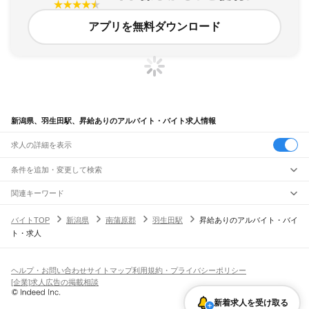
アプリを無料ダウンロード
新潟県、羽生田駅、昇給ありのアルバイト・バイト求人情報
求人の詳細を表示
条件を追加・変更して検索
市区町村を追加・変更
関連キーワード
完全在宅ワーク 全国
シール貼り 在宅
現在地周辺
ガチャガチャ
犬カフェ
新潟県
駅を追加・変更
バイトTOP
新潟県
南蒲原郡
羽生田駅
昇給ありのアルバイト・バイ
新潟県
すべて
ト・求人
新潟市
すべて
職種を追加・変更
JR羽越本線
北区
東区
中央区
江南区
秋葉区
南区
西区
西蒲区
新津駅
京ケ瀬駅
水原駅
神山駅
月岡駅
中浦駅
新発田駅
加治駅
金塚駅
中条駅
平木田駅
飲食・フードサービス
長岡市
三条市
柏崎市
新発田市
小千谷市
加茂市
十日町市
見附市
村上市
燕市
特徴を追加・変更
坂町駅
平林駅
岩船町駅
村上駅
間島駅
越後早川駅
桑川駅
今川駅
越後寒川駅
勝木駅
飲食・フードサービス
すべて
ヘルプ・お問い合わせ
サイトマップ
利用規約・プライバシーポリシー
糸魚川市
妙高市
五泉市
上越市
阿賀野市
佐渡市
魚沼市
南魚沼市
胎内市
川口町
府屋駅
ホールスタッフ
キッチンスタッフ
皿洗い・洗い場
精肉・鮮魚加工
給食調理
人気
[企業]求人広告の掲載相談
北蒲原郡
西蒲原郡
南蒲原郡
東蒲原郡
三島郡
南魚沼郡
中魚沼郡
刈羽郡
岩船郡
雇用形態を追加・変更
パン屋（ベーカリー）
フードカウンター販売員
バー（BAR）・バーテンダー
日払いOK
高校生歓迎
学生歓迎
深夜の仕事
髪型・髪色自由
ひげOK
ネイルOK
JR米坂線
新着求人を受け取る
飲食店補助（開店・閉店準備）
飲食店（店長・マネージャー）
ピアスOK
アルバイト・パート
履歴書不要
オープニングスタッフ
留学生・外国人活躍中
越後金丸駅
越後片貝駅
越後下関駅
越後大島駅
坂町駅