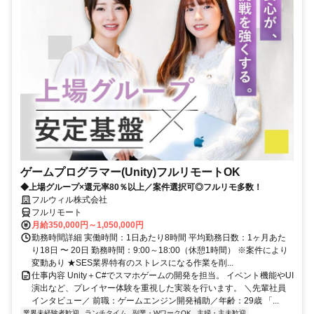
ゲームプログラマー(Unity)フルリモートOK
◆上場グループ×還元率80％以上／案件選択可◎フルリモ多数！
フルウィル株式会社
フルリモート
月給350,000円～1,050,000円
勤務時間詳細 実働時間：1日あたり8時間 平均勤務日数：1ヶ月あた
り18日 〜 20日 勤務時間：9:00～18:00（休憩1時間） ※案件により
変動あり ★SES業界特有のストレスになる作業を削...
仕事内容 Unity＋C#でスマホゲームの開発を担当。 イベント機能やUI
演出など、プレイヤー体験を重視した実装を行います。 ＼先輩社員
インタビュー／ 前職：ゲームエンジン開発補助／年齢：29歳 「...
業界未経験者歓迎
ランチタイム
副業・WワークOK
主婦・主夫歓迎