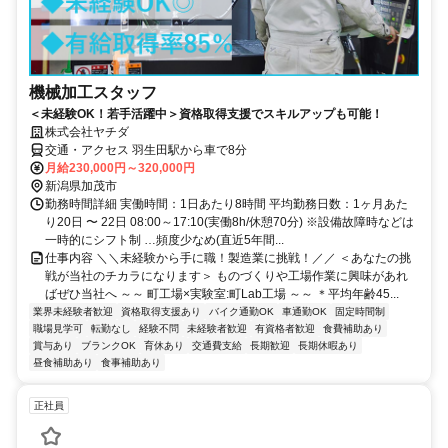
機械加工スタッフ
＜未経験OK！若手活躍中＞資格取得支援でスキルアップも可能！
株式会社ヤチダ
交通・アクセス 羽生田駅から車で8分
月給230,000円～320,000円
新潟県加茂市
勤務時間詳細 実働時間：1日あたり8時間 平均勤務日数：1ヶ月あた
り20日 〜 22日 08:00～17:10(実働8h/休憩70分) ※設備故障時などは
一時的にシフト制 …頻度少なめ(直近5年間...
仕事内容 ＼＼未経験から手に職！製造業に挑戦！／／ ＜あなたの挑
戦が当社のチカラになります＞ ものづくりや工場作業に興味があれ
ばぜひ当社へ ～～ 町工場×実験室:町Lab工場 ～～ ＊平均年齢45...
業界未経験者歓迎
資格取得支援あり
バイク通勤OK
車通勤OK
固定時間制
職場見学可
転勤なし
経験不問
未経験者歓迎
有資格者歓迎
食費補助あり
賞与あり
ブランクOK
育休あり
交通費支給
長期歓迎
長期休暇あり
昼食補助あり
食事補助あり
正社員