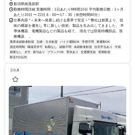
新潟県南蒲原郡
勤務時間詳細 実働時間：1日あたり8時間10分 平均勤務日数：1ヶ月
あたり20日 〜 22日 8：00〜17：30（休憩時間80分）
仕事内容 *＜未来へ発展し続ける業界で安定＞* 弊社は創業より、技
術の構築を優先し 常に新しい技術、製品を生み出してきました。 半
導体機器、電機製品などの製品を経て、 現在では防衛特機部品、医
療機器、...
業界未経験者歓迎
主婦・主夫歓迎
バイク通勤OK
学歴不問
車通勤OK
固定時間制
職場見学可
転勤なし
経験不問
未経験者歓迎
住宅手当あり
午前
残業なし
夕方
賞与あり
ブランクOK
育休あり
交通費支給
長期歓迎
駅近5分以内
正社員