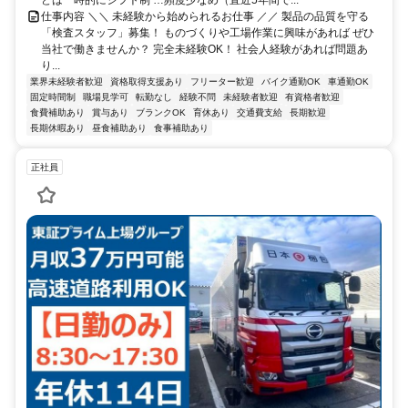
どは一時的にシフト制 …頻度少なめ（直近5年間で...
仕事内容 ＼＼ 未経験から始められるお仕事 ／／ 製品の品質を守る
「検査スタッフ」募集！ ものづくりや工場作業に興味があれば ぜひ
当社で働きませんか？ 完全未経験OK！ 社会人経験があれば問題あ
り...
業界未経験者歓迎
資格取得支援あり
フリーター歓迎
バイク通勤OK
車通勤OK
固定時間制
職場見学可
転勤なし
経験不問
未経験者歓迎
有資格者歓迎
食費補助あり
賞与あり
ブランクOK
育休あり
交通費支給
長期歓迎
長期休暇あり
昼食補助あり
食事補助あり
正社員