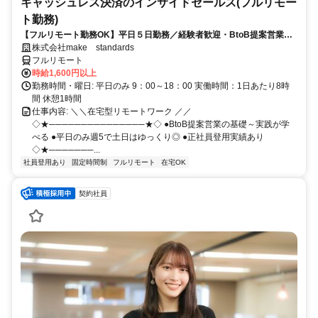
キャッシュレス決済のインサイドセールス(フルリモー
ト勤務)
【フルリモート勤務OK】平日５日勤務／経験者歓迎・BtoB提案営業で
スキルアップ
株式会社make standards
フルリモート
時給1,600円以上
勤務時間・曜日: 平日のみ 9：00～18：00 実働時間：1日あたり8時
間 休憩1時間
仕事内容: ＼＼在宅型リモートワーク ／／
◇★───────────────★◇ ●BtoB提案営業の基礎～実践が学
べる ●平日のみ週5で土日はゆっくり◎ ●正社員登用実績あり
◇★───────...
社員登用あり
固定時間制
フルリモート
在宅OK
契約社員