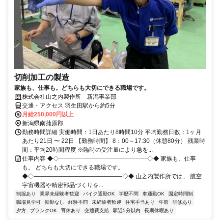
切削加工の製造
家族も、仕事も。どちらも大切にできる職場です。
株式会社山之内製作所 新潟事業部
交通・アクセス 羽生田駅から約5分
月給250,000円以上
新潟県南蒲原郡
勤務時間詳細 実働時間：1日あたり8時間10分 平均勤務日数：1ヶ月
あたり21日 〜 22日 【勤務時間】 8：00～17:30（休憩80分） 残業時
間：平均20時間程度 ※臨時の受注量により急を...
仕事内容 ◆◇―――――――――――――――◇◆ 家族も、仕事
も。 どちらも大切にできる職場です。
◆◇―――――――――――――――◇◆ 山之内製作所では、 航空
宇宙機器や精密部品づくりを...
制服あり
業界未経験者歓迎
バイク通勤OK
学歴不問
車通勤OK
固定時間制
職場見学可
転勤なし
経験不問
未経験者歓迎
住宅手当あり
午前
研修あり
夕方
ブランクOK
育休あり
交通費支給
駅近5分以内
長期休暇あり