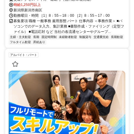
時給1,250円以上
新潟県新潟市南区
勤務曜日・時間 ［1］8：55～18：00 ［2］8：55～17：00
募集要項 職種 一般事務 雇用形態 パート 仕事内容 ＜事務作業＞ ■パ
ソコンでのデータ入力、集計業務 ■書類作成・ファイリング（定型フ
ァイル） ■電話応対 など 当社の各流通センターやグループ...
主婦・主夫歓迎
長期
固定時間制
未経験者歓迎
制服貸与
交通費支給
長期歓迎
フルタイム歓迎
昇給あり
アルバイト・パート