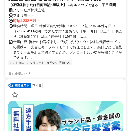
【経理経験または日商簿記3級以上】スキルアップできる！平日昼間３h
～。完全在宅で育児・介護中の方も大歓迎♪
メリービズ株式会社
フルリモート
時給1,232円以上
勤務時間・曜日: 稼働可能な時間について、下記3つの条件を日中
（9:00-19:00の間）で満たす方 * 週あたり【平日3日】 以上 * 1日あた
り【連続3時間】 以上 * 週合計【15時間】以上...
仕事内容: 弊社のお客様よりご依頼いただいている経理代行サービス
の業務を、完全在宅・フルリモートでお任せします。案件ごとに複数
名でチームを組んで対応するため、フォローし合いながら働くことが
できます。...
シフト自由
フルリモート
在宅OK
昇給あり
同じ企業の求人
正社員