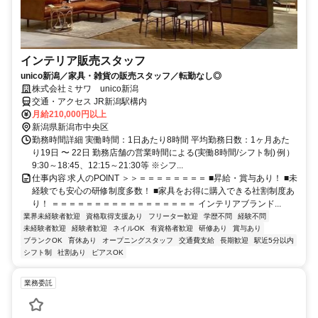
インテリア販売スタッフ
unico新潟／家具・雑貨の販売スタッフ／転勤なし◎
株式会社ミサワ unico新潟
交通・アクセス JR新潟駅構内
月給210,000円以上
新潟県新潟市中央区
勤務時間詳細 実働時間：1日あたり8時間 平均勤務日数：1ヶ月あた
り19日 〜 22日 勤務店舗の営業時間による(実働8時間/シフト制) 例）
9:30～18:45、12:15～21:30等 ※シフ...
仕事内容 求人のPOINT ＞＞＝＝＝＝＝＝＝＝ ■昇給・賞与あり！ ■未
経験でも安心の研修制度多数！ ■家具をお得に購入できる社割制度あ
り！ ＝＝＝＝＝＝＝＝＝＝＝＝＝＝＝＝＝ インテリアブランド...
業界未経験者歓迎
資格取得支援あり
フリーター歓迎
学歴不問
経験不問
未経験者歓迎
経験者歓迎
ネイルOK
有資格者歓迎
研修あり
賞与あり
ブランクOK
育休あり
オープニングスタッフ
交通費支給
長期歓迎
駅近5分以内
シフト制
社割あり
ピアスOK
業務委託