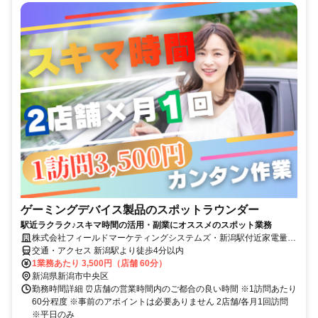
ゲーミングデバイス製品のスポットラウンダー
駅近ラクラク♪スキマ時間の活用・副業にオススメのスポット業務
株式会社フィールドマーケティングシステムズ・新潟駅付近家電量販
店/2607C22hlann
交通・アクセス 新潟駅より徒歩4分以内
1業務あたり 3,500円（店舗 60分）
新潟県新潟市中央区
勤務時間詳細 ⏰店舗の営業時間内のご都合の良い時間 ※1訪問あたり
60分程度 ※事前のアポイントは必要ありません 2店舗/各月1回訪問
※平日のみ