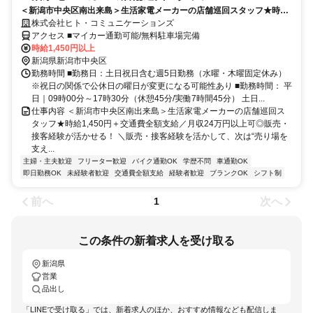
＜新潟市中央区南出来島＞生活家電メーカーの店舗巡回スタッフ★時給
1,450円＋交通費全額支給／月収24万円以上可◎販売・接客経験が活か
株式会社ヒト・コミュニケーションズ
せる！
アクセス ■マイカー通勤可能/無料駐車場完備
時給1,450円以上
新潟県新潟市中央区
勤務時間 ■勤務日：土日祝日含む週5日勤務（水曜・木曜固定休み）
※祝日の関係で公休日の曜日が変更になる可能性あり ■勤務時間： 平
日｜09時00分～17時30分（休憩45分/実働7時間45分） 土日...
仕事内容 ＜新潟市中央区南出来島＞生活家電メーカーの店舗巡回ス
タッフ★時給1,450円＋交通費全額支給／月収24万円以上可◎販売・
接客経験が活かせる！ ＼販売・接客経験を活かして、次は“売り場を
支え...
主婦・主夫歓迎
フリーター歓迎
バイク通勤OK
学歴不問
車通勤OK
即日勤務OK
未経験者歓迎
交通費全額支給
経験者歓迎
ブランクOK
シフト制
前へ
次へ
1
この条件の新着求人を受け取る
新潟県
営業
品出し
「LINEで受け取る」では、新着求人のほか、おすすめ情報なども配信しま