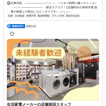
仕事内容 ╭──────────⁺₊✧･─╮ ✨スキマ時間で稼ぐチャンス✨
╰─⁺₊✧･──────────╯ 駅近ラクラク！1店舗60分の簡単作業 副
業や家庭との両立にもピッタリです✨ ┌─┐┌─...
主婦・主夫歓迎
学歴不問
固定時間制
ブランクOK
駅近5分以内
派遣社員
生活家電メーカーの店舗巡回スタッフ