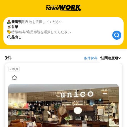
新潟県
勤務地を選択してください
営業
特徴/給与/雇用形態を選択してください
品出し
3件
条件保存
関連度順
正社員