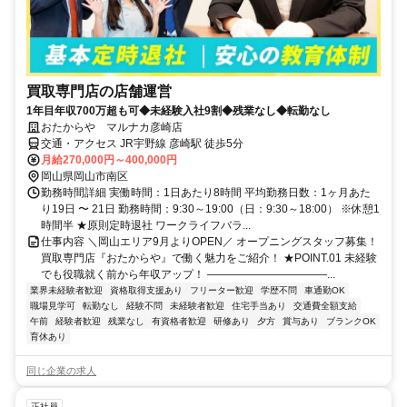
買取専門店の店舗運営
1年目年収700万超も可◆未経験入社9割◆残業なし◆転勤なし
おたからや マルナカ彦崎店
交通・アクセス JR宇野線 彦崎駅 徒歩5分
月給270,000円～400,000円
岡山県岡山市南区
勤務時間詳細 実働時間：1日あたり8時間 平均勤務日数：1ヶ月あた
り19日 〜 21日 勤務時間：9:30～19:00（日：9:30～18:00） ※休憩1
時間半 ★原則定時退社 ワークライフバラ...
仕事内容 ＼岡山エリア9月よりOPEN／ オープニングスタッフ募集！
買取専門店『おたからや』で働く魅力をご紹介！ ★POINT.01 未経験
でも役職就く前から年収アップ！ ―――――――――――...
業界未経験者歓迎
資格取得支援あり
フリーター歓迎
学歴不問
車通勤OK
職場見学可
転勤なし
経験不問
未経験者歓迎
住宅手当あり
交通費全額支給
午前
経験者歓迎
残業なし
有資格者歓迎
研修あり
夕方
賞与あり
ブランクOK
育休あり
同じ企業の求人
正社員