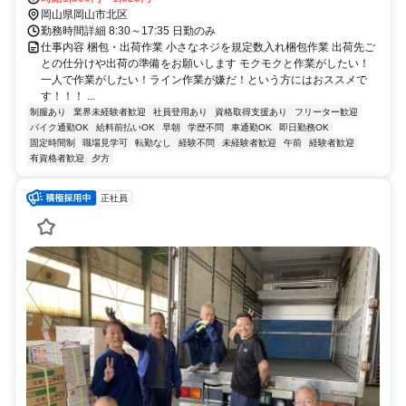
岡山県岡山市北区
勤務時間詳細 8:30～17:35 日勤のみ
仕事内容 梱包・出荷作業 小さなネジを規定数入れ梱包作業 出荷先ご
との仕分けや出荷の準備をお願いします モクモクと作業がしたい！
一人で作業がしたい！ライン作業が嫌だ！という方にはおススメで
す！！！ ...
制服あり
業界未経験者歓迎
社員登用あり
資格取得支援あり
フリーター歓迎
バイク通勤OK
給料前払いOK
早朝
学歴不問
車通勤OK
即日勤務OK
固定時間制
職場見学可
転勤なし
経験不問
未経験者歓迎
午前
経験者歓迎
有資格者歓迎
夕方
正社員