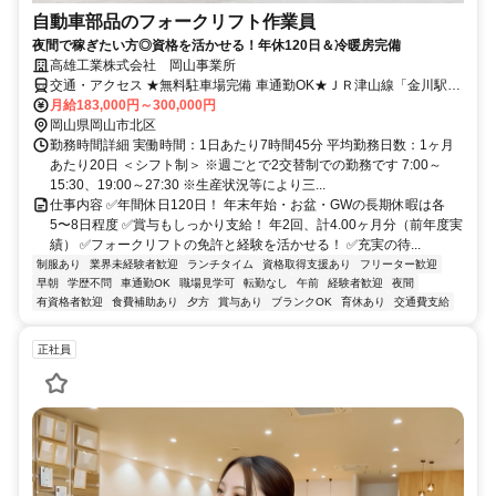
自動車部品のフォークリフト作業員
夜間で稼ぎたい方◎資格を活かせる！年休120日＆冷暖房完備
高雄工業株式会社 岡山事業所
交通・アクセス ★無料駐車場完備 車通勤OK★ＪＲ津山線「金川駅」
より車で10分
月給183,000円～300,000円
岡山県岡山市北区
勤務時間詳細 実働時間：1日あたり7時間45分 平均勤務日数：1ヶ月
あたり20日 ＜シフト制＞ ※週ごとで2交替制での勤務です 7:00～
15:30、19:00～27:30 ※生産状況等により三...
仕事内容 ✅年間休日120日！ 年末年始・お盆・GWの長期休暇は各
5〜8日程度 ✅賞与もしっかり支給！ 年2回、計4.00ヶ月分（前年度実
績） ✅フォークリフトの免許と経験を活かせる！ ✅充実の待...
制服あり
業界未経験者歓迎
ランチタイム
資格取得支援あり
フリーター歓迎
早朝
学歴不問
車通勤OK
職場見学可
転勤なし
午前
経験者歓迎
夜間
有資格者歓迎
食費補助あり
夕方
賞与あり
ブランクOK
育休あり
交通費支給
正社員