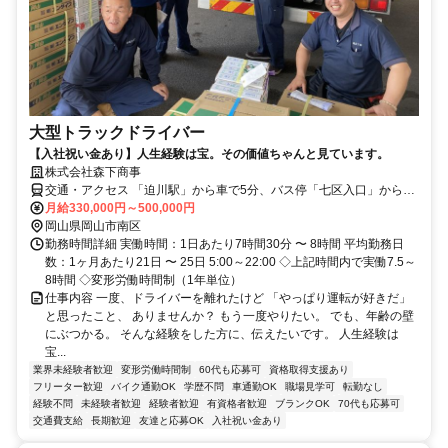
大型トラックドライバー
【入社祝い金あり】人生経験は宝。その価値ちゃんと見ています。
株式会社森下商事
交通・アクセス 「迫川駅」から車で5分、バス停「七区入口」から徒
歩5分
月給330,000円～500,000円
岡山県岡山市南区
勤務時間詳細 実働時間：1日あたり7時間30分 〜 8時間 平均勤務日
数：1ヶ月あたり21日 〜 25日 5:00～22:00 ◇上記時間内で実働7.5～
8時間 ◇変形労働時間制（1年単位）
仕事内容 一度、ドライバーを離れたけど 「やっぱり運転が好きだ」
と思ったこと、 ありませんか？ もう一度やりたい。 でも、年齢の壁
にぶつかる。 そんな経験をした方に、伝えたいです。 人生経験は
宝...
業界未経験者歓迎
変形労働時間制
60代も応募可
資格取得支援あり
フリーター歓迎
バイク通勤OK
学歴不問
車通勤OK
職場見学可
転勤なし
経験不問
未経験者歓迎
経験者歓迎
有資格者歓迎
ブランクOK
70代も応募可
交通費支給
長期歓迎
友達と応募OK
入社祝い金あり