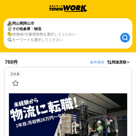
岡山県
岡山市
その他倉庫・物流
特徴/給与/雇用形態を選択してください
キーワードを選択してください
768件
条件保存
関連度順
正社員