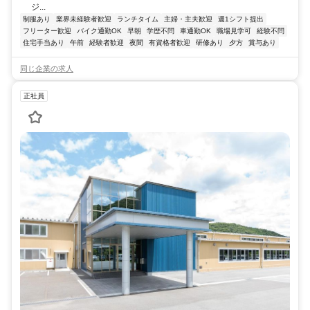
ジ...
制服あり
業界未経験者歓迎
ランチタイム
主婦・主夫歓迎
週1シフト提出
フリーター歓迎
バイク通勤OK
早朝
学歴不問
車通勤OK
職場見学可
経験不問
住宅手当あり
午前
経験者歓迎
夜間
有資格者歓迎
研修あり
夕方
賞与あり
同じ企業の求人
正社員