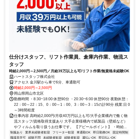
仕分けスタッフ、リフト作業員、倉庫内作業、物流ス
タッフ
時給2,000円～2,500円／月給39万以上も可/リフト作業/無資格未経験OK
ハートスタッフ株式会社
アクセス 金川駅から車で6分、車通勤可
時給2,000円～2,500円
岡山県岡山市北区
勤務時間 ・8:30~18:00 休憩90分 ・20:30~6:00 休憩90分 夜勤休憩：
22：00～22：15、0：00～1：00、3：00～3：15の計90分 残業:日 0
～3時間程度
仕事内容 高時給2,000円/月収40万円以上も可/大手企業構内で働く物
流スタッフ/資格取得支援あり 大手企業様構内で紙製品（壁紙など）
やフィルムを取り扱うお仕事です。 【アピールポイント】 ・時給...
制服あり
業界未経験者歓迎
フリーター歓迎
車通勤OK
即日勤務OK
固定時間制
職場見学可
経験不問
未経験者歓迎
経験者歓迎
週払いOK
即日払いOK