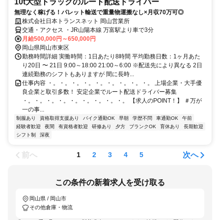
10t大型トラックのルート配送ドライバー
無理なく稼げる！パレット輸送で重量物運搬なし×月収70万可◎
株式会社日本トランスネット 岡山営業所
交通・アクセス ・JR山陽本線 万富駅より車で3分
月給500,000円～650,000円
岡山県岡山市東区
勤務時間詳細 実働時間：1日あたり8時間 平均勤務日数：1ヶ月あた
り20日 〜 21日 9:00～18:00 21:00～6:00 ※配送先により異なる 2日
連続勤務のシフトもありますが 間に長時...
仕事内容 ・。・。・。・。・。・。・。・。・。 上場企業・大手優
良企業と取引多数！ 安定企業でルート配送ドライバー募集
・。・。・。・。・。・。・。・。・。 【求人のPOINT！】 ＃万が
一の事...
制服あり
資格取得支援あり
バイク通勤OK
早朝
学歴不問
車通勤OK
午前
経験者歓迎
夜間
有資格者歓迎
研修あり
夕方
ブランクOK
育休あり
長期歓迎
シフト制
深夜
前へ
次へ
1
2
3
4
5
この条件の新着求人を受け取る
岡山県 / 岡山市
その他倉庫・物流