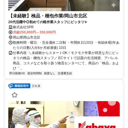
【未経験】検品・梱包作業/岡山市北区
20代活躍中◎初めての軽作業スタッフにピッタリ✨
株式会社SPR
月給250,000円～350,000円
岡山県岡山市北区
勤務時間・曜日: ・完全週休二日制 ・年間休日120日 ・有給休暇(年あ
たりの日数/入社6か月経過後) 10日
仕事内容: ＼未経験からスタートOK！モクモク作業が得意な方にピッ
タリの検品・梱包スタッフ／ ECサイトで話題の生活雑貨、アパレル
商品、コスメなどを取り扱う物流センターにて、商品の「検品」およ
び「...
即日勤務OK
固定時間制
残業なし
交通費支給
正社員