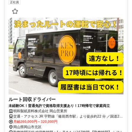
正社員
ルート回収ドライバー
未経験OK！普通免許で資格取得支援あり！17時帰宅で家庭両立
明和製紙原料株式会社 岡山営業所
交通・アクセス JR 宇野線「備前西市駅」より徒歩約22 分 ／国道2
号線バイパス「青江交差点」より車で約3 分
月給260,000円～320,000円
岡山県岡山市北区