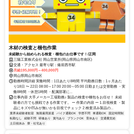
木材の検査と梱包作業
未経験から始められる検査・梱包のお仕事です！/正岡
三陽工業株式会社 岡山営業所(岡山県岡山市南区)
交通・アクセス 最寄り駅：備前西市駅
月給195,000円～400,000円
岡山県岡山市南区
勤務時間詳細 実働時間：1日あたり8時間 平均勤務日数：1ヶ月あた
り18日 〜 22日 08:00～17:00 20:00～05:00 日勤または交替勤務 ・実
働8時間 ・休憩1時間 ・配属部署に...
仕事内容 大手メーカー工場勤務♪ 製品の検査や梱包をお任せ！ 未経
験者の方でも挑戦できる作業です。 ー 作業の内容 ー 1.目視検査 ・製
品にキズや凹みが無いかを目視でチェック 2.検査済み製品の...
業界未経験者歓迎
無期雇用派遣
バイク通勤OK
学歴不問
車通勤OK
固定時間制
転勤なし
経験不問
研修あり
賞与あり
ブランクOK
育休あり
交通費支給
土日祝休み
寮・社宅あり