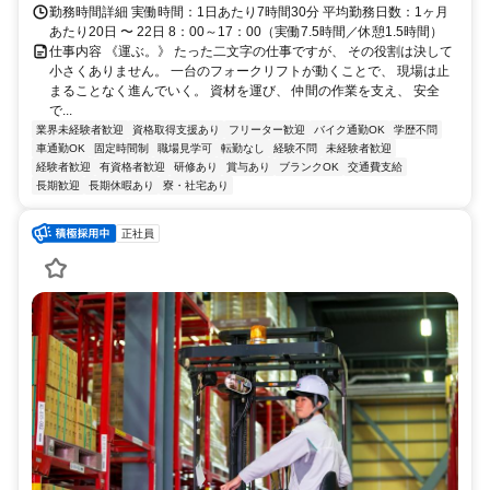
勤務時間詳細 実働時間：1日あたり7時間30分 平均勤務日数：1ヶ月
あたり20日 〜 22日 8：00～17：00（実働7.5時間／休憩1.5時間）
仕事内容 《運ぶ。》 たった二文字の仕事ですが、 その役割は決して
小さくありません。 一台のフォークリフトが動くことで、 現場は止
まることなく進んでいく。 資材を運び、 仲間の作業を支え、 安全
で...
業界未経験者歓迎
資格取得支援あり
フリーター歓迎
バイク通勤OK
学歴不問
車通勤OK
固定時間制
職場見学可
転勤なし
経験不問
未経験者歓迎
経験者歓迎
有資格者歓迎
研修あり
賞与あり
ブランクOK
交通費支給
長期歓迎
長期休暇あり
寮・社宅あり
正社員