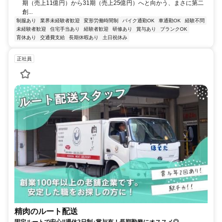
期（売上11億円）から31期（売上25億円）へと向かう、まさに第二
創...
制服あり
業界未経験者歓迎
変形労働時間制
バイク通勤OK
車通勤OK
経験不問
未経験者歓迎
住宅手当あり
経験者歓迎
研修あり
賞与あり
ブランクOK
育休あり
交通費支給
長期休暇あり
土日祝休み
正社員
精肉のルート配送
固定ルートで安心‼週休2日制♪賞与有！長期勤務にオススメ◎