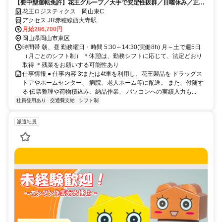
【要中型運転免許】花王グループ／大手で安定性抜群／日曜休み／正社
員登用制度あり
花王ロジスティクス 岡山東C
アクセス JR赤穂線西大寺駅
月給286,700円
岡山県岡山市東区
時間帯 朝、昼 勤務曜日・時間 5:30～14:30(実働8h) 月～土で週5日
（月ごとのシフト制） ＊休憩は、勤務シフトに応じて、法定どおり
取得 ＊残業をお願いする可能性あり
仕事情報 ● 仕事内容 3tまたは4t車を利用し、花王製品を ドラッグス
トアやホームセンター、 病院、老人ホーム等に配送。 また、付随す
る 伝票整理や荷物積込み、納品作業、 パソコンへの実績入力も...
社員登用あり
交通費支給
シフト制
派遣社員