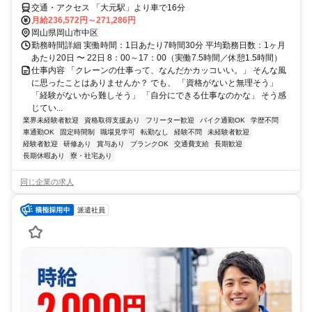
交通・アクセス 「大元駅」より車で16分
月給236,572円～271,286円
岡山県岡山市中区
勤務時間詳細 実働時間：1日あたり7時間30分 平均勤務日数：1ヶ月
あたり20日 〜 22日 8：00～17：00（実働7.5時間／休憩1.5時間）
仕事内容 「クレーンの仕事って、なんだかカッコいい。」 そんな風
に思ったことはありませんか？ でも、 「資格がないと無理そう」
「経験がないから難しそう」 「自分にできる仕事なのかな」 そう感
じてい...
業界未経験者歓迎
資格取得支援あり
フリーター歓迎
バイク通勤OK
学歴不問
車通勤OK
固定時間制
職場見学可
転勤なし
経験不問
未経験者歓迎
経験者歓迎
研修あり
賞与あり
ブランクOK
交通費支給
長期歓迎
長期休暇あり
寮・社宅あり
同じ企業の求人
派遣社員