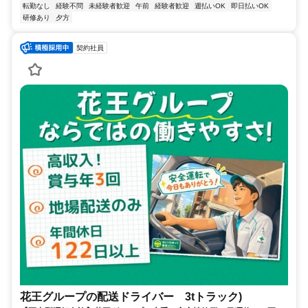
転勤なし
経験不問
未経験者歓迎
午前
経験者歓迎
週払いOK
即日払いOK
研修あり
夕方
契約社員
花王グループの配送ドライバー 3tトラック)