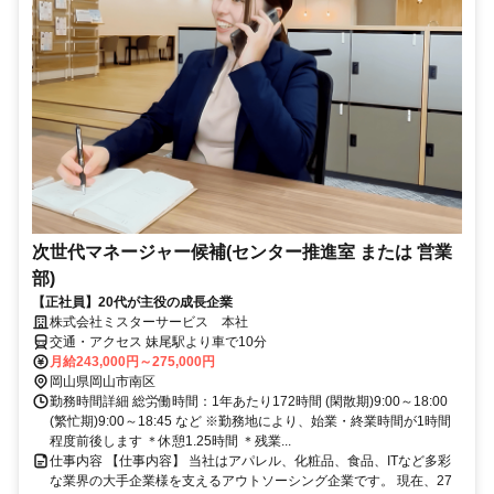
次世代マネージャー候補(センター推進室 または 営業
部)
【正社員】20代が主役の成長企業
株式会社ミスターサービス 本社
交通・アクセス 妹尾駅より車で10分
月給243,000円～275,000円
岡山県岡山市南区
勤務時間詳細 総労働時間：1年あたり172時間 (閑散期)9:00～18:00
(繁忙期)9:00～18:45 など ※勤務地により、始業・終業時間が1時間
程度前後します ＊休憩1.25時間 ＊残業...
仕事内容 【仕事内容】 当社はアパレル、化粧品、食品、ITなど多彩
な業界の大手企業様を支えるアウトソーシング企業です。 現在、27