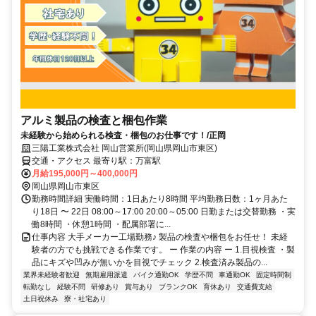
アルミ製品の検査と梱包作業
未経験から始められる検査・梱包のお仕事です！/正岡
三陽工業株式会社 岡山営業所(岡山県岡山市東区)
交通・アクセス 最寄り駅：万富駅
月給195,000円～400,000円
岡山県岡山市東区
勤務時間詳細 実働時間：1日あたり8時間 平均勤務日数：1ヶ月あた
り18日 〜 22日 08:00～17:00 20:00～05:00 日勤または交替勤務 ・実
働8時間 ・休憩1時間 ・配属部署に...
仕事内容 大手メーカー工場勤務♪ 製品の検査や梱包をお任せ！ 未経
験者の方でも挑戦できる作業です。 ー 作業の内容 ー 1.目視検査 ・製
品にキズや凹みが無いかを目視でチェック 2.検査済み製品の...
業界未経験者歓迎
無期雇用派遣
バイク通勤OK
学歴不問
車通勤OK
固定時間制
転勤なし
経験不問
研修あり
賞与あり
ブランクOK
育休あり
交通費支給
土日祝休み
寮・社宅あり