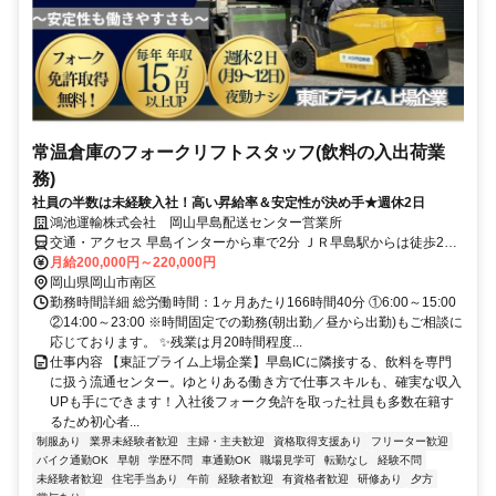
常温倉庫のフォークリフトスタッフ(飲料の入出荷業
務)
社員の半数は未経験入社！高い昇給率＆安定性が決め手★週休2日
鴻池運輸株式会社 岡山早島配送センター営業所
交通・アクセス 早島インターから車で2分 ＪＲ早島駅からは徒歩20
分
月給200,000円～220,000円
岡山県岡山市南区
勤務時間詳細 総労働時間：1ヶ月あたり166時間40分 ①6:00～15:00
②14:00～23:00 ※時間固定での勤務(朝出勤／昼から出勤)もご相談に
応じております。 ✨残業は月20時間程度...
仕事内容 【東証プライム上場企業】早島ICに隣接する、飲料を専門
に扱う流通センター。ゆとりある働き方で仕事スキルも、確実な収入
UPも手にできます！入社後フォーク免許を取った社員も多数在籍す
るため初心者...
制服あり
業界未経験者歓迎
主婦・主夫歓迎
資格取得支援あり
フリーター歓迎
バイク通勤OK
早朝
学歴不問
車通勤OK
職場見学可
転勤なし
経験不問
未経験者歓迎
住宅手当あり
午前
経験者歓迎
有資格者歓迎
研修あり
夕方