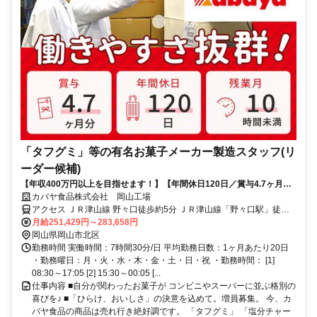
「タフグミ」等の有名お菓子メーカー製造スタッフ(リ
ーダー候補)
【年収400万円以上を目指せます！】【年間休日120日／賞与4.7ヶ月／
残業少なめ】 今までの経験を活かしながらリーダー職を目指せるポジシ
カバヤ食品株式会社 岡山工場
ョンです！「選んでよかった」を、働くすべての人に。「タフグミ」
アクセス ＪＲ津山線 野々口徒歩約5分 ＪＲ津山線「野々口駅」徒歩5
「塩分チャージタブレッツ」「セボンスター」「さくさくぱんだ」「ほ
分 ／マイカー通勤OK／無料駐車場完備
月給251,429円～283,658円
ねほねザウルス」等のヒット連発を支える誇りと、業界屈指の待遇を同
岡山県岡山市北区
時に手に入れませんか？ 平均勤続16.5年が証明する「心理的安全」と、
勤務時間 実働時間：7時間30分/日 平均勤務日数：1ヶ月あたり20日
最新設備のクリーンルームで叶える「スマートな働き方」。 ただの作業
・勤務曜日：月・火・水・木・金・土・日・祝 ・勤務時間： [1]
で終わらせない、日本中の笑顔を作る司令塔へ。
08:30～17:05 [2] 15:30～00:05 [...
仕事内容 ■自分が関わったお菓子が コンビニやスーパーに並ぶ格別の
喜びを♪ ■「ひらけ、おいしさ」の決意を込めて。増員募集。 今、カ
バヤ食品の商品は売れ行き絶好調です。 「タフグミ」 「塩分チャー