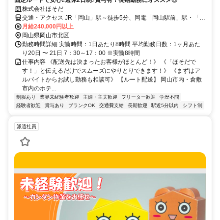
株式会社ほそだ
交通・アクセス JR「岡山」駅～徒歩5分、岡電「岡山駅前」駅・「西
川緑道公園駅」より徒歩5分 バイク通勤OK
月給240,000円以上
岡山県岡山市北区
勤務時間詳細 実働時間：1日あたり8時間 平均勤務日数：1ヶ月あた
り20日 〜 21日 7：30～17：00 ※実働8時間
仕事内容 《配送先は決まったお客様がほとんど！》 《「ほそだで
す！」と伝えるだけでスムーズにやりとりできます！》 《まずはア
ルバイトからお試し勤務も相談可》 【ルート配送】 岡山市内・倉敷
市内のホテ...
制服あり
業界未経験者歓迎
主婦・主夫歓迎
フリーター歓迎
学歴不問
経験者歓迎
賞与あり
ブランクOK
交通費支給
長期歓迎
駅近5分以内
シフト制
派遣社員