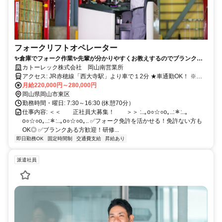
フォークリフトオペレーター
✨倉庫でフォーク作業✨先輩が分かりやすくお教えするのでブランクが
ある方も安心✨創業147年の安定企業✨
カトーレック株式会社 岡山南営業所
アクセス: JR赤穂線「西大寺駅」より車で１2分 ★車通勤OK！ ※無
料駐車場・駐輪場完備
月給220,000円～280,000円
岡山県岡山市東区
勤務時間・曜日: 7:30～16:30 (休憩70分）
仕事内容: ＜＜ 正社員大募集！ ＞＞ :..｡o○☆○o｡..:＊:..｡
o○☆○o｡..:＊:..｡o○☆○o｡.. ✅フォーク免許を活かせる！免許ない方も
OK◎ ✅ブランクある方歓迎！研修...
即日勤務OK
固定時間制
交通費支給
昇給あり
派遣社員