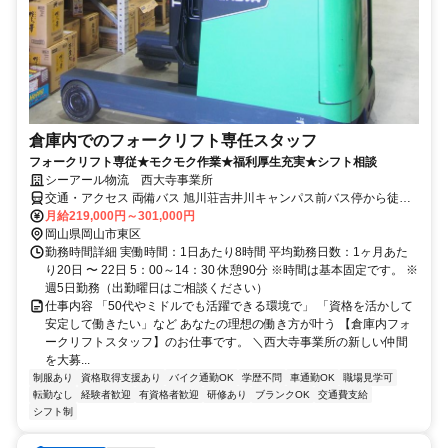
倉庫内でのフォークリフト専任スタッフ
フォークリフト専従★モクモク作業★福利厚生充実★シフト相談
シーアール物流 西大寺事業所
交通・アクセス 両備バス 旭川荘吉井川キャンパス前バス停から徒歩
12分
月給219,000円～301,000円
岡山県岡山市東区
勤務時間詳細 実働時間：1日あたり8時間 平均勤務日数：1ヶ月あた
り20日 〜 22日 5：00～14：30 休憩90分 ※時間は基本固定です。 ※
週5日勤務（出勤曜日はご相談ください）
仕事内容 「50代やミドルでも活躍できる環境で」 「資格を活かして
安定して働きたい」など あなたの理想の働き方が叶う 【倉庫内フォ
ークリフトスタッフ】のお仕事です。 ＼西大寺事業所の新しい仲間
を大募...
制服あり
資格取得支援あり
バイク通勤OK
学歴不問
車通勤OK
職場見学可
転勤なし
経験者歓迎
有資格者歓迎
研修あり
ブランクOK
交通費支給
シフト制