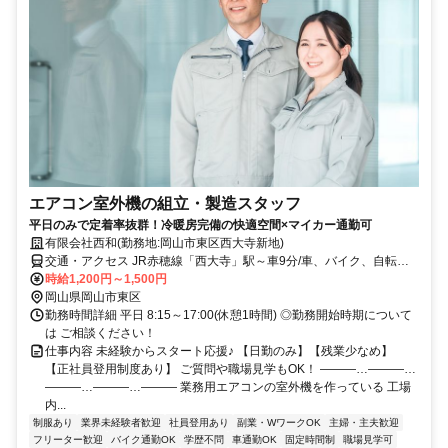
エアコン室外機の組立・製造スタッフ
平日のみで定着率抜群！冷暖房完備の快適空間×マイカー通勤可
有限会社西和(勤務地:岡山市東区西大寺新地)
交通・アクセス JR赤穂線「西大寺」駅～車9分/車、バイク、自転車
通勤OK
時給1,200円～1,500円
岡山県岡山市東区
勤務時間詳細 平日 8:15～17:00(休憩1時間) ◎勤務開始時期について
は ご相談ください！
仕事内容 未経験からスタート応援♪ 【日勤のみ】【残業少なめ】
【正社員登用制度あり】 ご質問や職場見学もOK！ ―――…―――…
―――…―――…――― 業務用エアコンの室外機を作っている 工場
内...
制服あり
業界未経験者歓迎
社員登用あり
副業・WワークOK
主婦・主夫歓迎
フリーター歓迎
バイク通勤OK
学歴不問
車通勤OK
固定時間制
職場見学可