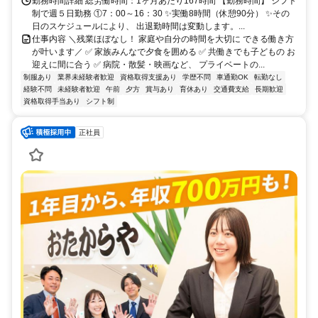
勤務時間詳細 総労働時間：1ヶ月あたり167時間 【勤務時間】 シフト
制で週５日勤務 ①7：00～16：30 ✨実働8時間（休憩90分） ✨その
日のスケジュールにより、 出退勤時間は変動します。...
仕事内容 ＼残業ほぼなし！ 家庭や自分の時間を大切に できる働き方
が叶います／ ✅ 家族みんなで夕食を囲める ✅ 共働きでも子どもの お
迎えに間に合う ✅ 病院・散髪・映画など、 プライベートの...
制服あり
業界未経験者歓迎
資格取得支援あり
学歴不問
車通勤OK
転勤なし
経験不問
未経験者歓迎
午前
夕方
賞与あり
育休あり
交通費支給
長期歓迎
資格取得手当あり
シフト制
正社員