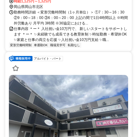
停・下撫川バス停より徒歩10分
時給1,125円～1,325円
岡山県岡山市北区
勤務時間詳細 ＜変形労働時間制（1ヶ月単位）＞ ①7：30～16：30
②9：00～18：00 ③6：00～20：00 上記の間で1日4時間以上 ※時間
外労働あり 月平均 3時間 ※36協定における...
仕事内容 ＊ー＊ 入社祝い金10万円で、 新しいスタートをサポートし
ます ＊ー＊ ✨未経験でも成長できる教育体制 ✨時短勤務・希望休OK
✨家庭と仕事の両立を応援 ✨入社祝い金10万円支給 ✨職...
変形労働時間制
車通勤OK
職場見学可
転勤なし
アルバイト・パート