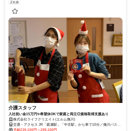
正社員
介護スタッフ
入社祝い金15万円✨希望休OKで家庭と両立◎資格取得支援あり
株式会社ライフクリエイト(エルム撫川)
交通・アクセス JR「庭瀬駅」「中庄駅」から車で10分／撫川バス
停・下撫川バス停より徒歩10分
月給239,100円～299,100円