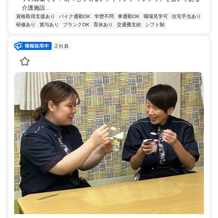
介護施設...
資格取得支援あり
バイク通勤OK
学歴不問
車通勤OK
職場見学可
住宅手当あり
研修あり
賞与あり
ブランクOK
育休あり
交通費支給
シフト制
正社員