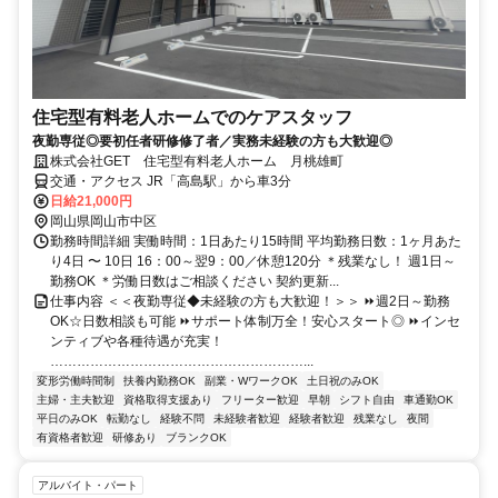
住宅型有料老人ホームでのケアスタッフ
夜勤専従◎要初任者研修修了者／実務未経験の方も大歓迎◎
株式会社GET 住宅型有料老人ホーム 月桃雄町
交通・アクセス JR「高島駅」から車3分
日給21,000円
岡山県岡山市中区
勤務時間詳細 実働時間：1日あたり15時間 平均勤務日数：1ヶ月あた
り4日 〜 10日 16：00～翌9：00／休憩120分 ＊残業なし！ 週1日～
勤務OK ＊労働日数はご相談ください 契約更新...
仕事内容 ＜＜夜勤専従◆未経験の方も大歓迎！＞＞ ⏩週2日～勤務
OK☆日数相談も可能 ⏩サポート体制万全！安心スタート◎ ⏩インセ
ンティブや各種待遇が充実！
…………………………………………………...
変形労働時間制
扶養内勤務OK
副業・WワークOK
土日祝のみOK
主婦・主夫歓迎
資格取得支援あり
フリーター歓迎
早朝
シフト自由
車通勤OK
平日のみOK
転勤なし
経験不問
未経験者歓迎
経験者歓迎
残業なし
夜間
有資格者歓迎
研修あり
ブランクOK
アルバイト・パート