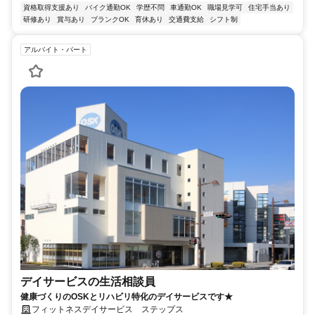
資格取得支援あり
バイク通勤OK
学歴不問
車通勤OK
職場見学可
住宅手当あり
研修あり
賞与あり
ブランクOK
育休あり
交通費支給
シフト制
アルバイト・パート
デイサービスの生活相談員
健康づくりのOSKとリハビリ特化のデイサービスです★
フィットネスデイサービス ステップス