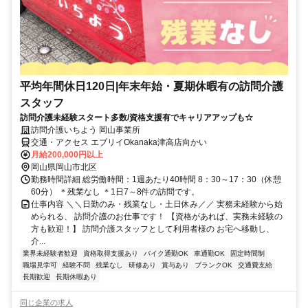
平均年間休日120日|年末年始・夏期休暇有の訪問介護
スタッフ
訪問介護未経験スタート多数/資格支援有でキャリアアップも☆
訪問介護いちよう 岡山事業所
交通・アクセス エブリイOkanaka津高店向かい
月給200,000円以上
岡山県岡山市北区
勤務時間詳細 総労働時間：1週あたり40時間 8：30～17：30（休憩
60分） ＊残業なし ＊1日7～8件の訪問です。
仕事内容 ＼＼日勤のみ・残業なし・土日休み／／ 実務未経験から始
められる、 訪問介護のお仕事です！ 【資格があれば、実務未経験の
方も歓迎！】 訪問介護スタッフとして利用者様の お宅へ移動し、
介...
業界未経験者歓迎
資格取得支援あり
バイク通勤OK
車通勤OK
固定時間制
職場見学可
経験不問
残業なし
研修あり
賞与あり
ブランクOK
交通費支給
長期歓迎
長期休暇あり
同じ企業の求人