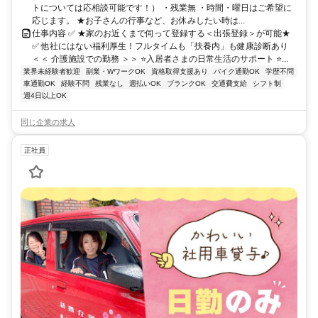
トについては応相談可能です！） ・残業無 ・時間・曜日はご希望に
応じます。 ★お子さんの行事など、お休みしたい時は...
仕事内容 ✅ ★家のお近くまで伺って登録する＜出張登録＞が可能★
✅ 他社にはない福利厚生！フルタイムも「扶養内」も健康診断あり
＜＜ 介護施設での勤務 ＞＞ ⭐入居者さまの日常生活のサポート ⭐...
業界未経験者歓迎
副業・WワークOK
資格取得支援あり
バイク通勤OK
学歴不問
車通勤OK
経験不問
残業なし
週払いOK
ブランクOK
交通費支給
シフト制
週4日以上OK
同じ企業の求人
正社員