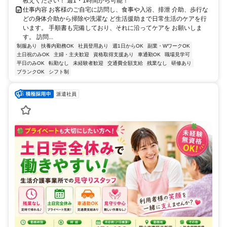
教えください！ 週1・1時間から可能！
仕事内容 お客様のご自宅に訪問し、食事や入浴、排泄 介助、歩行な
どの身体介助から掃除や洗濯な ど生活援助まで日常生活のケアを行
います。 手順書も完備しており、それに沿ってケアを お願いしま
す。 訪問...
制服あり
扶養内勤務OK
社員登用あり
週1日からOK
副業・WワークOK
土日祝のみOK
主婦・主夫歓迎
資格取得支援あり
車通勤OK
職場見学可
平日のみOK
転勤なし
未経験者歓迎
交通費全額支給
残業なし
研修あり
ブランクOK
シフト制
派遣社員