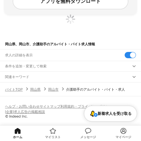
アプリを無料ダウンロード
岡山県、岡山市、介護助手のアルバイト・バイト求人情報
求人の詳細を表示
条件を追加・変更して検索
市区町村を追加・変更
関連キーワード
岡山県 岡山市 介護職
岡山県 岡山市 介護事務
岡山県 岡山市 訪問介護
岡山県
駅を追加・変更
バイトTOP
岡山県
岡山市
介護助手のアルバイト・バイト・求人
岡山県 介護福祉士
岡山県 岡山市 障害者支援員
岡山県
すべて
岡山市
すべて
職種を追加・変更
JR山陽本線(姫路～岡山)
北区
中区
東区
南区
三石駅
吉永駅
和気駅
熊山駅
万富駅
瀬戸駅
上道駅
東岡山駅
高島駅
西川原駅
岡山駅
飲食・フードサービス
ヘルプ・お問い合わせ
サイトマップ
利用規約・プライバシーポリシー
倉敷市
津山市
玉野市
笠岡市
井原市
総社市
高梁市
新見市
備前市
瀬戸内市
赤磐市
特徴を追加・変更
飲食・フードサービス
すべて
[企業]求人広告の掲載相談
JR山陽本線(岡山～三原)
新着求人を受け取る
真庭市
美作市
浅口市
和気郡
都窪郡
浅口郡
小田郡
真庭郡
苫田郡
勝田郡
英田郡
ホールスタッフ
キッチンスタッフ
皿洗い・洗い場
精肉・鮮魚加工
給食調理
人気
岡山駅
北長瀬駅
庭瀬駅
中庄駅
倉敷駅
西阿知駅
新倉敷駅
金光駅
鴨方駅
里庄駅
笠岡駅
久米郡
加賀郡
雇用形態を追加・変更
パン屋（ベーカリー）
フードカウンター販売員
バー（BAR）・バーテンダー
日払いOK
高校生歓迎
学生歓迎
深夜の仕事
髪型・髪色自由
ひげOK
ネイルOK
飲食店補助（開店・閉店準備）
飲食店（店長・マネージャー）
JR赤穂線
ピアスOK
アルバイト・パート
履歴書不要
オープニングスタッフ
留学生・外国人活躍中
都道府県を変更
営業・販売
寒河駅
日生駅
伊里駅
備前片上駅
西片上駅
伊部駅
香登駅
長船駅
邑久駅
大富駅
勤務期間
正社員
西大寺駅
大多羅駅
東岡山駅
高島駅
西川原駅
岡山駅
ホーム
マイリスト
メッセージ
マイページ
営業・販売
すべて
短期
契約社員
単発・1日OK
長期
期間限定（春夏冬休み等）