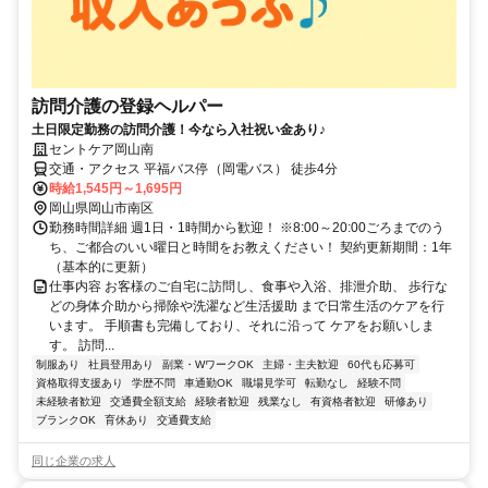
訪問介護の登録ヘルパー
土日限定勤務の訪問介護！今なら入社祝い金あり♪
セントケア岡山南
交通・アクセス 平福バス停（岡電バス） 徒歩4分
時給1,545円～1,695円
岡山県岡山市南区
勤務時間詳細 週1日・1時間から歓迎！ ※8:00～20:00ごろまでのう
ち、ご都合のいい曜日と時間をお教えください！ 契約更新期間：1年
（基本的に更新）
仕事内容 お客様のご自宅に訪問し、食事や入浴、排泄介助、 歩行な
どの身体介助から掃除や洗濯など生活援助 まで日常生活のケアを行
います。 手順書も完備しており、それに沿って ケアをお願いしま
す。 訪問...
制服あり
社員登用あり
副業・WワークOK
主婦・主夫歓迎
60代も応募可
資格取得支援あり
学歴不問
車通勤OK
職場見学可
転勤なし
経験不問
未経験者歓迎
交通費全額支給
経験者歓迎
残業なし
有資格者歓迎
研修あり
ブランクOK
育休あり
交通費支給
同じ企業の求人