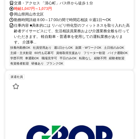
交通・アクセス 「清心町」バス停から徒歩１分
時給1,047円～1,073円
岡山県岡山市北区
勤務時間詳細 8:00～17:00の間で時間応相談 ※週1日〜OK
仕事内容 ■具体的には リハビリ特化型のフィットネスを取り入れた高
齢者デイサービスにて、生活相談員業務および介護業務全般を行って
いただきます。 軽自動車・普通車を使用しての運転業務がありま
す。 介護事...
扶養内勤務OK
社員登用あり
週1日からOK
副業・WワークOK
土日祝のみOK
主婦・主夫歓迎
60代も応募可
資格取得支援あり
フリーター歓迎
バイク通勤OK
学歴不問
車通勤OK
職場見学可
平日のみOK
転勤なし
経験不問
経験者歓迎
有資格者歓迎
研修あり
ブランクOK
派遣社員