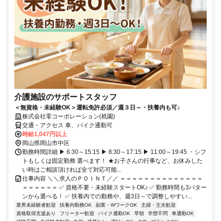
介護施設のサポートスタッフ
＜無資格・未経験OK＞運転免許必須／週３日～・扶養内も可♪
株式会社零コーポレーション(祇園)
交通・アクセス 車、バイク通勤可
時給1,047円以上
岡山県岡山市中区
勤務時間詳細 ▶ 6:30～15:15 ▶ 8:30～17:15 ▶ 11:00～19:45 ・シフ
トもしくは固定勤務 選べます！ ★お子さんの行事など、お休みした
い時はご相談頂ければ全て対応可能...
仕事内容 ＼＼求人のＰＯＩＮＴ／／ ＝＝＝＝＝＝＝＝＝＝＝＝＝＝
＝＝＝＝＝＝ ✅ 資格不要・未経験スタートOK♪ ✅ 勤務時間も3パター
ンから選べる！ ✅ 扶養内での勤務や、週3日～で調整しやすい...
業界未経験者歓迎
扶養内勤務OK
副業・WワークOK
主婦・主夫歓迎
資格取得支援あり
フリーター歓迎
バイク通勤OK
早朝
学歴不問
車通勤OK