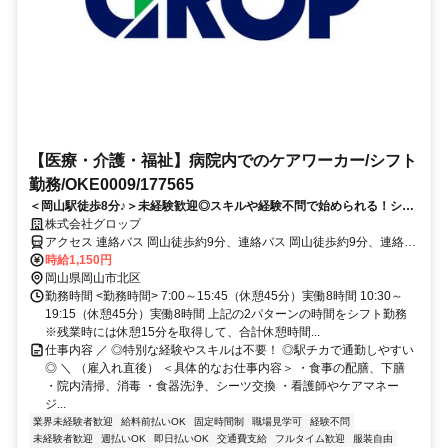
【医療・介護・福祉】病院内でのケアワーカー/シフト
勤務/OKE0009/177565
＜岡山駅徒歩8分♪＞未経験歓迎◎スキルや経験不問で始められる！シフ
ト勤務♪駅チカ勤務地◎
株式会社グロップ
アクセス 連絡バス 岡山徒歩約9分、連絡バス 岡山徒歩約9分、連絡バ
ス 岡山徒歩約9分 JR岡山駅より徒歩で８分
時給1,150円
岡山県岡山市北区
勤務時間 <勤務時間> 7:00～15:45（休憩45分）実働8時間 10:30～
19:15（休憩45分）実働8時間 上記の2パターンの時間をシフト勤務
※残業時には休憩15分を取得して、合計休憩時間...
仕事内容 ／ ◎特別な経験やスキルは不要！ ◎駅チカで通勤しやすい
◎ ＼ （雇入れ直後） ＜具体的なお仕事内容＞ ・食事の配膳、下膳
・院内清掃、消毒 ・食器洗浄、シーツ交換 ・看護師やケアマネー
ジ...
業界未経験者歓迎
給料前払いOK
固定時間制
職場見学可
経験不問
未経験者歓迎
週払いOK
即日払いOK
交通費支給
フルタイム歓迎
服装自由