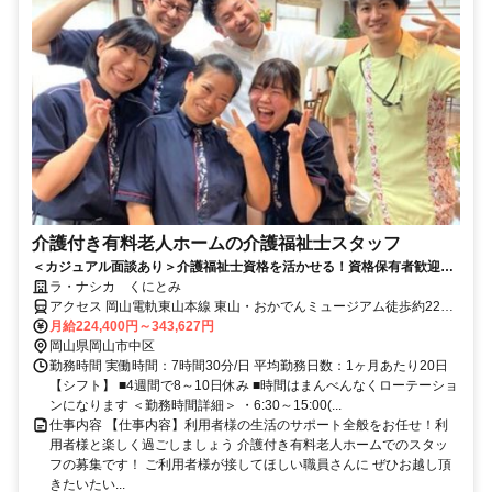
介護付き有料老人ホームの介護福祉士スタッフ
＜カジュアル面談あり＞介護福祉士資格を活かせる！資格保有者歓迎！
＜ブランクOK＞賞与3.2か月分！
ラ・ナシカ くにとみ
アクセス 岡山電軌東山本線 東山・おかでんミュージアム徒歩約22
分、岡山電軌東山本線 中納言徒歩約22分、岡山電軌東山本線 門田屋
月給224,400円～343,627円
敷徒歩約23分 ｢岡山駅｣より車で15分＊車・バイク通勤可/駐車場有
岡山県岡山市中区
勤務時間 実働時間：7時間30分/日 平均勤務日数：1ヶ月あたり20日
【シフト】 ■4週間で8～10日休み ■時間はまんべんなくローテーショ
ンになります ＜勤務時間詳細＞ ・6:30～15:00(...
仕事内容 【仕事内容】利用者様の生活のサポート全般をお任せ！利
用者様と楽しく過ごしましょう 介護付き有料老人ホームでのスタッ
フの募集です！ ご利用者様が接してほしい職員さんに ぜひお越し頂
きたいたい...