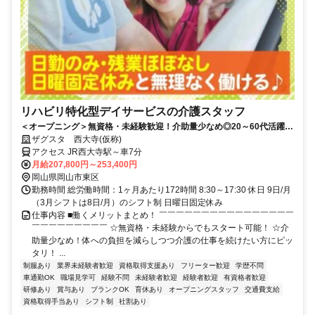
リハビリ特化型デイサービスの介護スタッフ
＜オープニング＞無資格・未経験歓迎！介助量少なめ◎20～60代活躍中
の活気あるデイサービス♪要車通勤（ガソリン代支給あり）
ザグスタ 西大寺(仮称)
アクセス JR西大寺駅～車7分
月給207,800円～253,400円
岡山県岡山市東区
勤務時間 総労働時間：1ヶ月あたり172時間 8:30～17:30 休日 9日/月
（3月シフトは8日/月）のシフト制 日曜日固定休み
仕事内容 ■働くメリットまとめ！ ￣￣￣￣￣￣￣￣￣￣￣￣￣￣￣￣
￣￣￣￣￣￣￣￣￣ ☆無資格・未経験からでもスタート可能！ ☆介
助量少なめ！体への負担を減らしつつ介護の仕事を続けたい方にピッ
タリ！ ...
制服あり
業界未経験者歓迎
資格取得支援あり
フリーター歓迎
学歴不問
車通勤OK
職場見学可
経験不問
未経験者歓迎
経験者歓迎
有資格者歓迎
研修あり
賞与あり
ブランクOK
育休あり
オープニングスタッフ
交通費支給
資格取得手当あり
シフト制
社割あり