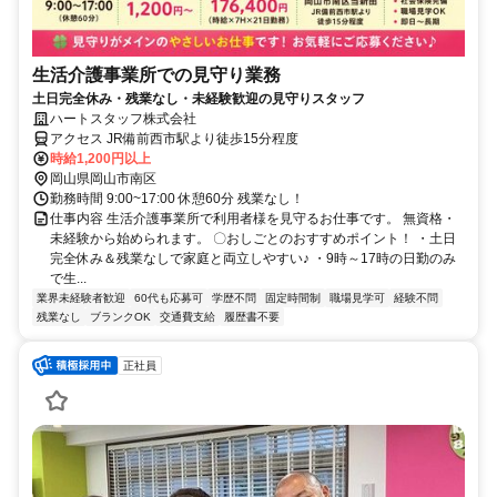
生活介護事業所での見守り業務
土日完全休み・残業なし・未経験歓迎の見守りスタッフ
ハートスタッフ株式会社
アクセス JR備前西市駅より徒歩15分程度
時給1,200円以上
岡山県岡山市南区
勤務時間 9:00~17:00 休憩60分 残業なし！
仕事内容 生活介護事業所で利用者様を見守るお仕事です。 無資格・
未経験から始められます。 〇おしごとのおすすめポイント！ ・土日
完全休み＆残業なしで家庭と両立しやすい♪ ・9時～17時の日勤のみ
で生...
業界未経験者歓迎
60代も応募可
学歴不問
固定時間制
職場見学可
経験不問
残業なし
ブランクOK
交通費支給
履歴書不要
正社員