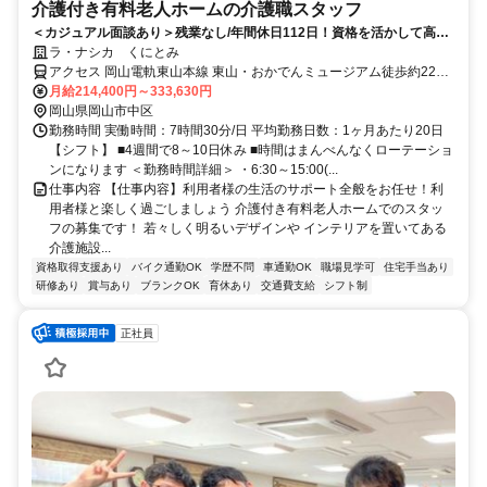
介護付き有料老人ホームの介護職スタッフ
＜カジュアル面談あり＞残業なし/年間休日112日！資格を活かして高収
入目指せる！賞与は3.2ヶ月分！
ラ・ナシカ くにとみ
アクセス 岡山電軌東山本線 東山・おかでんミュージアム徒歩約22
分、岡山電軌東山本線 中納言徒歩約22分、岡山電軌東山本線 門田屋
月給214,400円～333,630円
敷徒歩約23分 ｢岡山駅｣より車で15分＊車・バイク通勤可/駐車場有
岡山県岡山市中区
勤務時間 実働時間：7時間30分/日 平均勤務日数：1ヶ月あたり20日
【シフト】 ■4週間で8～10日休み ■時間はまんべんなくローテーショ
ンになります ＜勤務時間詳細＞ ・6:30～15:00(...
仕事内容 【仕事内容】利用者様の生活のサポート全般をお任せ！利
用者様と楽しく過ごしましょう 介護付き有料老人ホームでのスタッ
フの募集です！ 若々しく明るいデザインや インテリアを置いてある
介護施設...
資格取得支援あり
バイク通勤OK
学歴不問
車通勤OK
職場見学可
住宅手当あり
研修あり
賞与あり
ブランクOK
育休あり
交通費支給
シフト制
正社員