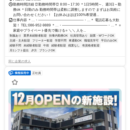
勤務時間詳細 ⏰勤務時間帯⏰ 8:00～17:30 ＊1日5時間～、週3日～勤
務ok ＊日勤のみ 勤務時間帯は柔軟に調整しますので まずはお気軽に
お問い合わせください！ 【お休みはほぼ100%希望通...
仕事内容 ＊…・―――――――――――――・…＊ 電話応募も大歓
迎！ TEL:086-952-9889 ＊…・―――――――――――――・…＊ ⭐
家庭やプライベート優先で働ける⭐ ＼＼ 人を...
制服あり
業界未経験者歓迎
扶養内勤務OK
社員登用あり
副業・WワークOK
主婦・主夫歓迎
フリーター歓迎
学歴不問
車通勤OK
職場見学可
平日のみOK
経験不問
未経験者歓迎
午前
経験者歓迎
残業なし
有資格者歓迎
月1シフト提出
夕方
ブランクOK
同じ企業の求人
正社員