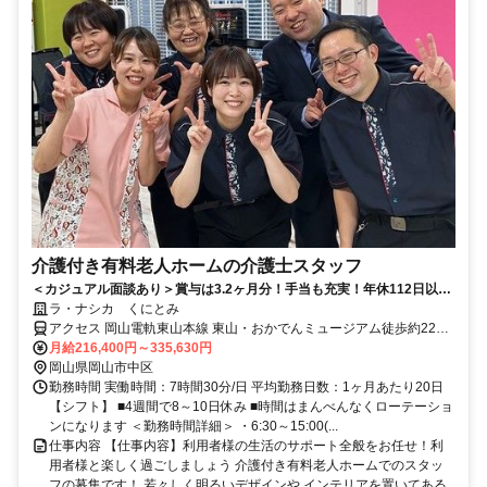
介護付き有料老人ホームの介護士スタッフ
＜カジュアル面談あり＞賞与は3.2ヶ月分！手当も充実！年休112日以
上！残業ほぼなし！経験者歓迎！
ラ・ナシカ くにとみ
アクセス 岡山電軌東山本線 東山・おかでんミュージアム徒歩約22
分、岡山電軌東山本線 中納言徒歩約22分、岡山電軌東山本線 門田屋
月給216,400円～335,630円
敷徒歩約23分 ｢岡山駅｣より車で15分＊車・バイク通勤可/駐車場有
岡山県岡山市中区
勤務時間 実働時間：7時間30分/日 平均勤務日数：1ヶ月あたり20日
【シフト】 ■4週間で8～10日休み ■時間はまんべんなくローテーショ
ンになります ＜勤務時間詳細＞ ・6:30～15:00(...
仕事内容 【仕事内容】利用者様の生活のサポート全般をお任せ！利
用者様と楽しく過ごしましょう 介護付き有料老人ホームでのスタッ
フの募集です！ 若々しく明るいデザインや インテリアを置いてある