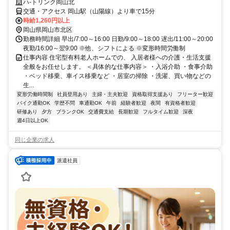
ハ-トリンク岡山北
交通・アクセス 岡山駅（山陽線）より車で15分
時給1,260円以上
岡山県岡山市北区
勤務時間詳細 早出/7:00～16:00 日勤/9:00～18:00 遅出/11:00～20:00
夜勤/16:00～翌9:00 ※他、シフトによる ※変形時間労働制
仕事内容 住宅型有料老人ホームでの、 入居者様への介護・生活支援
全般をお任せします。 ＜具体的な仕事内容＞ ・入浴介助 ・食事介助
・ベッド移乗、車イス移乗など ・居室の掃除 ・洗濯、買い物などの
生...
変形労働時間制
社員登用あり
主婦・主夫歓迎
資格取得支援あり
フリーター歓迎
バイク通勤OK
学歴不問
車通勤OK
午前
経験者歓迎
夜間
有資格者歓迎
研修あり
夕方
ブランクOK
交通費支給
長期歓迎
フルタイム歓迎
深夜
週4日以上OK
同じ企業の求人
派遣社員