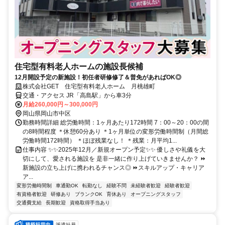
住宅型有料老人ホームの施設長候補
12月開設予定の新施設！初任者研修修了＆普免があればOK◎
株式会社GET 住宅型有料老人ホーム 月桃雄町
交通・アクセス JR「高島駅」から車3分
月給260,000円～300,000円
岡山県岡山市中区
勤務時間詳細 総労働時間：1ヶ月あたり172時間 7：00～20：00の間
の8時間程度 ＊休憩60分あり ＊1ヶ月単位の変形労働時間制（月間総
労働時間172時間） ＊ほぼ残業なし！ ＊残業：月平均1...
仕事内容 ✨✨2025年12月／新規オープン予定✨✨ 優しさや礼儀を大
切にして、愛される施設を 是非一緒に作り上げていきませんか？ ⏩
新施設の立ち上げに携われるチャンス◎ ⏩スキルアップ・キャリア
ア...
変形労働時間制
車通勤OK
転勤なし
経験不問
未経験者歓迎
経験者歓迎
有資格者歓迎
研修あり
ブランクOK
育休あり
オープニングスタッフ
交通費支給
長期歓迎
資格取得手当あり
派遣社員