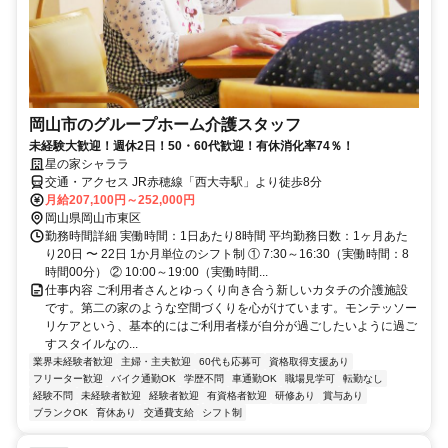
岡山市のグループホーム介護スタッフ
未経験大歓迎！週休2日！50・60代歓迎！有休消化率74％！
星の家シャララ
交通・アクセス JR赤穂線「西大寺駅」より徒歩8分
月給207,100円～252,000円
岡山県岡山市東区
勤務時間詳細 実働時間：1日あたり8時間 平均勤務日数：1ヶ月あた
り20日 〜 22日 1か月単位のシフト制 ① 7:30～16:30（実働時間：8
時間00分） ② 10:00～19:00（実働時間...
仕事内容 ご利用者さんとゆっくり向き合う新しいカタチの介護施設
です。第二の家のような空間づくりを心がけています。モンテッソー
リケアという、基本的にはご利用者様が自分が過ごしたいように過ご
すスタイルなの...
業界未経験者歓迎
主婦・主夫歓迎
60代も応募可
資格取得支援あり
フリーター歓迎
バイク通勤OK
学歴不問
車通勤OK
職場見学可
転勤なし
経験不問
未経験者歓迎
経験者歓迎
有資格者歓迎
研修あり
賞与あり
ブランクOK
育休あり
交通費支給
シフト制