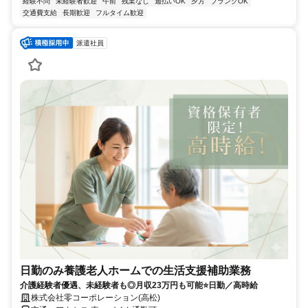
経験不問
未経験者歓迎
午前
残業なし
週払いOK
夕方
ブランクOK
交通費支給
長期歓迎
フルタイム歓迎
派遣社員
日勤のみ養護老人ホームでの生活支援補助業務
介護経験者優遇、未経験者も◎月収23万円も可能⭐日勤／高時給
株式会社零コーポレーション(高松)