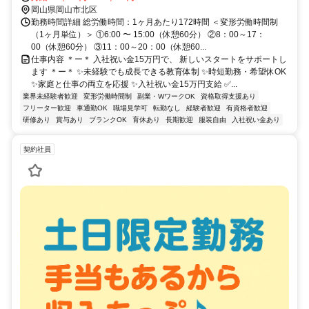
岡山県岡山市北区
勤務時間詳細 総労働時間：1ヶ月あたり172時間 ＜変形労働時間制
（1ヶ月単位）＞ ①6:00 〜 15:00（休憩60分） ②8：00～17：
00（休憩60分） ③11：00～20：00（休憩60...
仕事内容 ＊ー＊ 入社祝い金15万円で、 新しいスタートをサポートし
ます ＊ー＊ ✨未経験でも成長できる教育体制 ✨時短勤務・希望休OK
✨家庭と仕事の両立を応援 ✨入社祝い金15万円支給 ✅...
業界未経験者歓迎
変形労働時間制
副業・WワークOK
資格取得支援あり
フリーター歓迎
車通勤OK
職場見学可
転勤なし
経験者歓迎
有資格者歓迎
研修あり
賞与あり
ブランクOK
育休あり
長期歓迎
服装自由
入社祝い金あり
契約社員