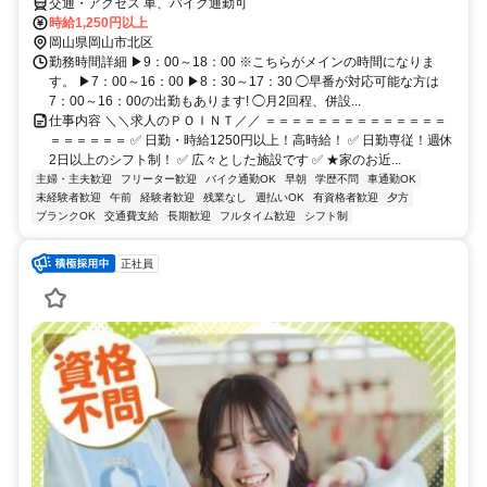
交通・アクセス 車、バイク通勤可
時給1,250円以上
岡山県岡山市北区
勤務時間詳細 ▶9：00～18：00 ※こちらがメインの時間になりま
す。 ▶7：00～16：00 ▶8：30～17：30 ◯早番が対応可能な方は
7：00～16：00の出勤もあります! ◯月2回程、併設...
仕事内容 ＼＼求人のＰＯＩＮＴ／／ ＝＝＝＝＝＝＝＝＝＝＝＝＝＝
＝＝＝＝＝＝ ✅ 日勤・時給1250円以上！高時給！ ✅ 日勤専従！週休
2日以上のシフト制！ ✅ 広々とした施設です ✅ ★家のお近...
主婦・主夫歓迎
フリーター歓迎
バイク通勤OK
早朝
学歴不問
車通勤OK
未経験者歓迎
午前
経験者歓迎
残業なし
週払いOK
有資格者歓迎
夕方
ブランクOK
交通費支給
長期歓迎
フルタイム歓迎
シフト制
正社員