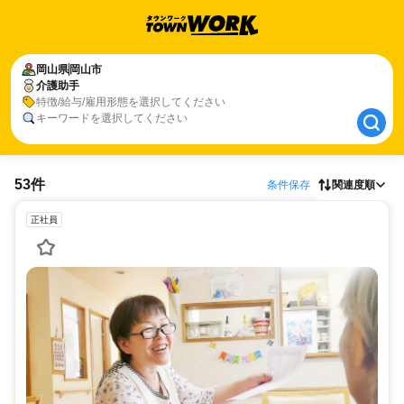
岡山県
岡山県
岡山市
岡山市
介護助手
介護助手
特徴/給与/雇用形態を選択してください
キーワードを選択してください
53件
条件保存
関連度順
正社員