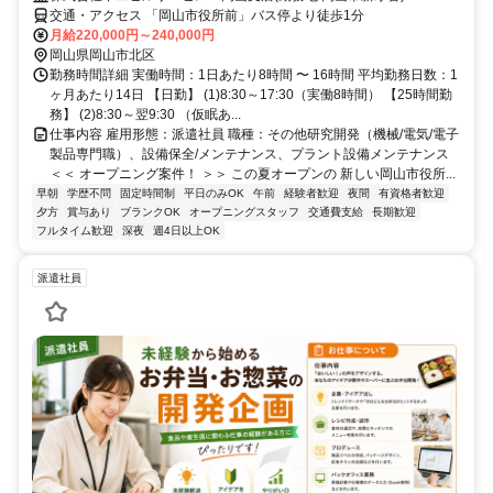
交通・アクセス 「岡山市役所前」バス停より徒歩1分
月給220,000円～240,000円
岡山県岡山市北区
勤務時間詳細 実働時間：1日あたり8時間 〜 16時間 平均勤務日数：1
ヶ月あたり14日 【日勤】 (1)8:30～17:30（実働8時間） 【25時間勤
務】 (2)8:30～翌9:30 （仮眠あ...
仕事内容 雇用形態：派遣社員 職種：その他研究開発（機械/電気/電子
製品専門職）、設備保全/メンテナンス、プラント設備メンテナンス
＜＜ オープニング案件！ ＞＞ この夏オープンの 新しい岡山市役所...
早朝
学歴不問
固定時間制
平日のみOK
午前
経験者歓迎
夜間
有資格者歓迎
夕方
賞与あり
ブランクOK
オープニングスタッフ
交通費支給
長期歓迎
フルタイム歓迎
深夜
週4日以上OK
派遣社員