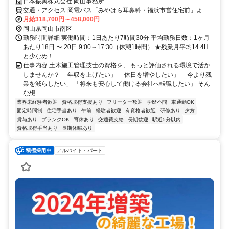
日本振興株式会社 岡山事務所
交通・アクセス 岡電バス「みやはら耳鼻科・福浜市営住宅前」より
徒歩約3分
月給318,700円～458,000円
岡山県岡山市南区
勤務時間詳細 実働時間：1日あたり7時間30分 平均勤務日数：1ヶ月
あたり18日 〜 20日 9:00～17:30（休憩1時間） ★残業月平均14.4H
と少なめ！
仕事内容 土木施工管理技士の資格を、 もっと評価される環境で活か
しませんか？ 「年収を上げたい」 「休日を増やしたい」 「今より残
業を減らしたい」 「将来も安心して働ける会社へ転職したい」 そん
な想...
業界未経験者歓迎
資格取得支援あり
フリーター歓迎
学歴不問
車通勤OK
固定時間制
住宅手当あり
午前
経験者歓迎
有資格者歓迎
研修あり
夕方
賞与あり
ブランクOK
育休あり
交通費支給
長期歓迎
駅近5分以内
資格取得手当あり
長期休暇あり
アルバイト・パート