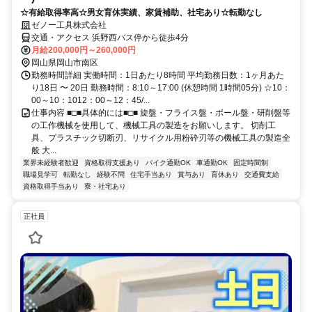
☆有給取得率高☆男女育休実績、家賃補助、社宅あり☆転勤なし
ゼノー工具株式会社
交通・アクセス 浜野西バス停から徒歩4分
月給200,000円～260,000円
岡山県岡山市南区
勤務時間詳細 実働時間：1日あたり8時間 平均勤務日数：1ヶ月あた
り18日 〜 20日 勤務時間：8:10～17:00 (休憩時間 1時間05分) ☆10：
00～10：1012：00～12：45/...
仕事内容 ■□■具体的には■□■ 旋盤・フライス盤・ボール盤・研削盤等
の工作機械を使用して、機械工具の製造をお願いします。 切削工
具、プラスチック切断刃、リサイクル用粉砕刃等の機械工具の製造全
般 大...
業界未経験者歓迎
資格取得支援あり
バイク通勤OK
車通勤OK
固定時間制
職場見学可
転勤なし
経験不問
住宅手当あり
賞与あり
育休あり
交通費支給
資格取得手当あり
寮・社宅あり
正社員