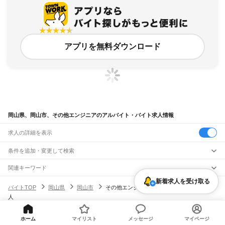
アプリを無料ダウンロード
岡山県、岡山市、その他エンジニアのアルバイト・バイト求人情報
求人の詳細を表示
条件を追加・変更して検索
市区町村を追加・変更
関連キーワード
岡山県 岡山市 建築 設計関連技術者
岡山県 岡山市 その他物流
岡山県
新着求人を受け取る
駅を追加・変更
バイトTOP
岡山県
岡山市
その他エンジニアのアルバイト・バイト・求
岡山県 エンジニアリング・設計開発 機械系エンジニア 福利厚生充実
岡山県
すべて
人
岡山県 倉敷市 建築 設計関連技術者
岡山県 岡山市 建設事務
岡山市
すべて
職種を追加・変更
JR山陽本線(姫路～岡山)
北区
中区
東区
南区
三石駅
吉永駅
和気駅
熊山駅
万富駅
瀬戸駅
上道駅
東岡山駅
高島駅
西川原駅
岡山駅
飲食・フードサービス
倉敷市
津山市
玉野市
笠岡市
井原市
総社市
高梁市
新見市
備前市
瀬戸内市
赤磐市
特徴を追加・変更
ホーム
マイリスト
メッセージ
マイページ
飲食・フードサービス
すべて
ヘルプ・お問い合わせ
サイトマップ
利用規約・プライバシーポリシー