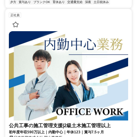
夕方
賞与あり
ブランクOK
育休あり
交通費支給
深夜
土日祝休み
正社員
公共工事の施工管理支援|2級土木施工管理以上
初年度年収590万以上｜内勤中心｜年休123｜賞与7.5ヶ月