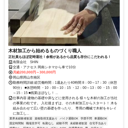
木材加工から始めるものづくり職人
正社員もほぼ定時退社！余裕があるから品質も存分にこだわれる！
有限会社 SHIN
交通・アクセス 岡南シネマから車で10分
月給200,000円～300,000円
岡山県岡山市南区
勤務時間詳細 総労働時間：1週あたり40時間 8：00～17：30（休憩
90分） ■休憩時間 ・10：00～10：15 ・12：00～13：00 ・15：00
～15：15 ■残業ほぼなし！ ...
仕事内容 建物の基礎や床などに使用される 様々な木材の加工が当社
の事業の柱です。 入社後まずは、その木材加工からスタート！ 木を
組み合わせて広い壁の基礎を作ったり、 専用の機械で木材をキレイ
に加工し...
業界未経験者歓迎
資格取得支援あり
バイク通勤OK
学歴不問
車通勤OK
固定時間制
職場見学可
転勤なし
経験不問
未経験者歓迎
住宅手当あり