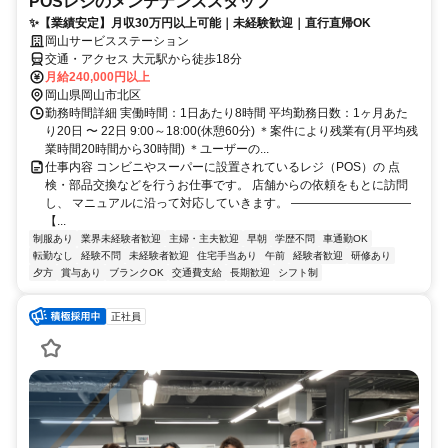
POSレジのメンテナンススタッフ
✨【業績安定】月収30万円以上可能｜未経験歓迎｜直行直帰OK
岡山サービスステーション
交通・アクセス 大元駅から徒歩18分
月給240,000円以上
岡山県岡山市北区
勤務時間詳細 実働時間：1日あたり8時間 平均勤務日数：1ヶ月あた
り20日 〜 22日 9:00～18:00(休憩60分) ＊案件により残業有(月平均残
業時間20時間から30時間) ＊ユーザーの...
仕事内容 コンビニやスーパーに設置されているレジ（POS）の 点
検・部品交換などを行うお仕事です。 店舗からの依頼をもとに訪問
し、 マニュアルに沿って対応していきます。 ――――――――――
【...
制服あり
業界未経験者歓迎
主婦・主夫歓迎
早朝
学歴不問
車通勤OK
転勤なし
経験不問
未経験者歓迎
住宅手当あり
午前
経験者歓迎
研修あり
夕方
賞与あり
ブランクOK
交通費支給
長期歓迎
シフト制
正社員