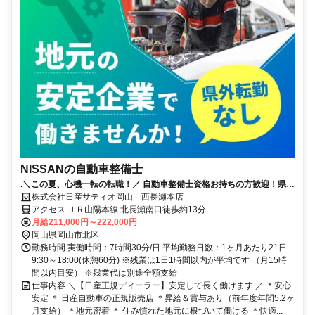
NISSANの自動車整備士
.＼この夏、心機一転の転職！／ 自動車整備士資格お持ちの方歓迎！県外
への転勤無し！誰もが知る安心な会社！賞与5.2か月支給！（昨年度実
株式会社日産サティオ岡山 西長瀬本店
績）
アクセス ＪＲ山陽本線 北長瀬南口徒歩約13分
月給211,000円～222,000円
岡山県岡山市北区
勤務時間 実働時間：7時間30分/日 平均勤務日数：1ヶ月あたり21日
9:30～18:00(休憩60分) ※残業は1日1時間以内が平均です （月15時
間以内目安） ※残業代は別途全額支給
仕事内容 ＼【日産正規ディーラー】安定して長く働けます ／ ＊安心
安定 ＊ 日産自動車の正規販売店 ＊昇給＆賞与あり（前年度年間5.2ヶ
月支給） ＊地元密着 ＊ 住み慣れた地元に根づいて働ける ＊快適...