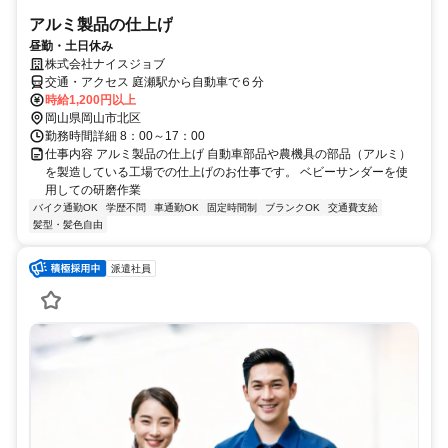
アルミ製品の仕上げ
昼勤・土日休み
株式会社ナイスジョブ
交通・アクセス 庭瀬駅から自動車で６分
時給1,200円以上
岡山県岡山市北区
勤務時間詳細 8：00～17：00
仕事内容 アルミ製品の仕上げ 自動車部品や農機具の部品（アルミ）
を製造している工場での仕上げのお仕事です。 ベビーサンダーを使
用しての研磨作業
バイク通勤OK
学歴不問
車通勤OK
固定時間制
ブランクOK
交通費支給
髪型・髪色自由
派遣社員