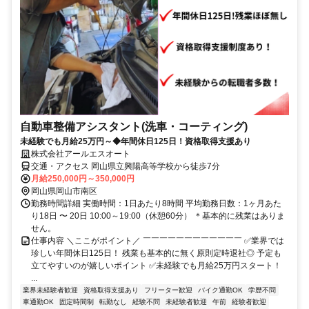
自動車整備アシスタント(洗車・コーティング)
未経験でも月給25万円～◆年間休日125日！資格取得支援あり
株式会社アールエスオート
交通・アクセス 岡山県立興陽高等学校から徒歩7分
月給250,000円～350,000円
岡山県岡山市南区
勤務時間詳細 実働時間：1日あたり8時間 平均勤務日数：1ヶ月あた
り18日 〜 20日 10:00～19:00（休憩60分） ＊基本的に残業はありま
せん。
仕事内容 ＼ここがポイント／ ￣￣￣￣￣￣￣￣￣￣￣￣ ✅業界では
珍しい年間休日125日！ 残業も基本的に無く原則定時退社◎ 予定も
立てやすいのが嬉しいポイント ✅未経験でも月給25万円スタート！
...
業界未経験者歓迎
資格取得支援あり
フリーター歓迎
バイク通勤OK
学歴不問
車通勤OK
固定時間制
転勤なし
経験不問
未経験者歓迎
午前
経験者歓迎