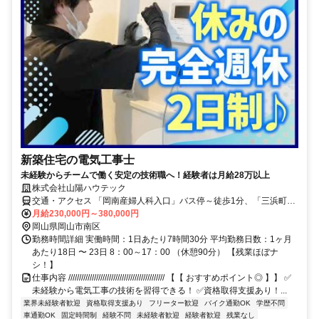
新築住宅の電気工事士
未経験からチームで働く安定の技術職へ！経験者は月給28万以上
株式会社山陽ハウテック
交通・アクセス 「岡南産婦人科入口」バス停～徒歩1分、「三浜町」
バス停～徒歩1分 ※車・バイク通勤OK！
月給230,000円～380,000円
岡山県岡山市南区
勤務時間詳細 実働時間：1日あたり7時間30分 平均勤務日数：1ヶ月
あたり18日 〜 23日 8：00～17：00 （休憩90分） 【残業ほぼナ
シ！】
仕事内容 ///////////////////////////////////////////// 【【 おすすめポイント◎ 】】 ✅
未経験から電気工事の技術を習得できる！ ✅資格取得支援あり！...
業界未経験者歓迎
資格取得支援あり
フリーター歓迎
バイク通勤OK
学歴不問
車通勤OK
固定時間制
経験不問
未経験者歓迎
経験者歓迎
残業なし