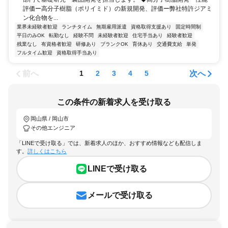
評価ー高分子樹脂（ポリイミド）の新規開発、評価ー弊社特許ジアミ
ン化合物を...
業界未経験者歓迎
ランチタイム
無期雇用派遣
資格取得支援あり
固定時間制
平日のみOK
転勤なし
経験不問
未経験者歓迎
住宅手当あり
経験者歓迎
残業なし
有資格者歓迎
研修あり
ブランクOK
育休あり
交通費支給
単発
フルタイム歓迎
資格取得手当あり
前へ
次へ
1
2
3
4
5
この条件の新着求人を受け取る
岡山県 / 岡山市
その他エンジニア
「LINEで受け取る」では、新着求人のほか、おすすめ情報なども配信しま
す。
詳しくはこちら
LINEで受け取る
メールで受け取る