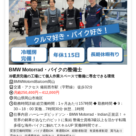
BMW Motorrad・バイクの整備士
冷暖房完備の工場にて個人作業スペースで整備に専念できる環境
BMWMotorrdBalcom岡山
交通・アクセス 備前西市駅（宇野線） 徒歩32分
月給250,400円～412,000円
岡山県岡山市南区
勤務時間詳細 総労働時間：1ヶ月あたり157時間 ◆ 勤務時間 ◆ 9：
30～18：00 実働…7時間30分 休憩…1時間
仕事内容 ハーレーダビッドソン・BMW Motorrad・Indian正規店！ ⭐
世界の銘車があなたのピットに集結 整備士資格3級以上を活かす転職
多様な海外バイクに触れてスキルUP 実働8時間でオ...
変形労働時間制
バイク通勤OK
車通勤OK
経験者歓迎
有資格者歓迎
賞与あり
育休あり
交通費支給
社割あり
長期休暇あり