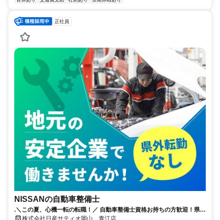
正社員
NISSANの自動車整備士
.＼この夏、心機一転の転職！／ 自動車整備士資格お持ちの方歓迎！県外
への転勤無し！誰もが知る安心な会社！賞与5.2か月支給！（昨年度実
株式会社日産サティオ岡山 青江店