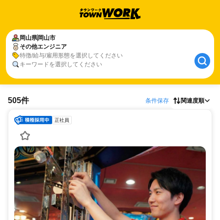
岡山県
岡山市
その他エンジニア
特徴/給与/雇用形態を選択してください
キーワードを選択してください
505件
条件保存
関連度順
正社員