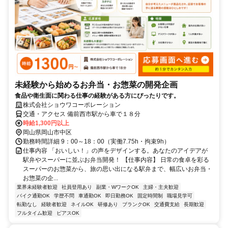
未経験から始めるお弁当・お惣菜の開発企画
食品や衛生面に関わる仕事の経験がある方にぴったりです。
株式会社ショウワコーポレーション
交通・アクセス 備前西市駅から車で１８分
時給1,300円以上
岡山県岡山市中区
勤務時間詳細 9：00～18：00（実働7.75h・拘束9h）
仕事内容 「おいしい！」の声をデザインする。あなたのアイデアが
駅弁やスーパーに並ぶお弁当開発！ 【仕事内容】 日常の食卓を彩る
スーパーのお惣菜から、旅の思い出になる駅弁まで、幅広いお弁当・
お惣菜の企...
業界未経験者歓迎
社員登用あり
副業・WワークOK
主婦・主夫歓迎
バイク通勤OK
学歴不問
車通勤OK
即日勤務OK
固定時間制
職場見学可
転勤なし
経験者歓迎
ネイルOK
研修あり
ブランクOK
交通費支給
長期歓迎
フルタイム歓迎
ピアスOK