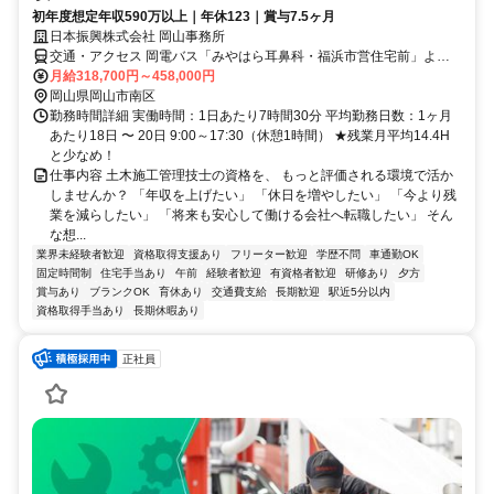
初年度想定年収590万以上｜年休123｜賞与7.5ヶ月
日本振興株式会社 岡山事務所
交通・アクセス 岡電バス「みやはら耳鼻科・福浜市営住宅前」より
徒歩約3分
月給318,700円～458,000円
岡山県岡山市南区
勤務時間詳細 実働時間：1日あたり7時間30分 平均勤務日数：1ヶ月
あたり18日 〜 20日 9:00～17:30（休憩1時間） ★残業月平均14.4H
と少なめ！
仕事内容 土木施工管理技士の資格を、 もっと評価される環境で活か
しませんか？ 「年収を上げたい」 「休日を増やしたい」 「今より残
業を減らしたい」 「将来も安心して働ける会社へ転職したい」 そん
な想...
業界未経験者歓迎
資格取得支援あり
フリーター歓迎
学歴不問
車通勤OK
固定時間制
住宅手当あり
午前
経験者歓迎
有資格者歓迎
研修あり
夕方
賞与あり
ブランクOK
育休あり
交通費支給
長期歓迎
駅近5分以内
資格取得手当あり
長期休暇あり
正社員