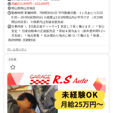
績）
月給211,000円～222,000円
岡山県岡山市南区
勤務時間 実働時間：7時間30分/日 平均勤務日数：1ヶ月あたり21日
9:30～18:00(休憩60分) ※残業は1日1時間以内が平均です （月15時
間以内目安） ※残業代は別途全額支給
仕事内容 ＼【日産正規ディーラー】安定して長く働けます ／ ＊安心
安定 ＊ 日産自動車の正規販売店 ＊昇給＆賞与あり（前年度年間5.2ヶ
月支給） ＊地元密着 ＊ 住み慣れた地元に根づいて働ける ＊快適...
固定時間制
交通費支給
同じ企業の求人
正社員