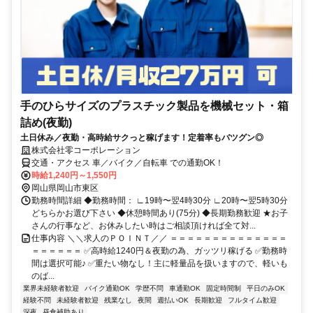
手のひらサイズのプラスチック製品を機械セット・箱
詰め(夜勤)
土日休み／夜勤・高時給サクっと稼げます！定着率もバツグン◎
株式会社零コーポレーション
交通・アクセス 車／バイク／自転車 での通勤OK！
時給1,240円～1,550円
岡山県岡山市東区
勤務時間詳細 ◆勤務時間： ∟19時〜翌4時30分 ∟20時〜翌5時30分
どちらかお選び下さい ◆休憩時間あり(75分) ◆長期勤務歓迎 ★お子
さんの行事など、お休みしたい時はご相談頂ければ全て対...
仕事内容 ＼＼求人のＰＯＩＮＴ／／ ＝＝＝＝＝＝＝＝＝＝＝＝＝＝
＝＝＝＝＝＝ ✅高時給1240円＆夜勤の為、ガッツリ稼げる ✅勤務時
間は選択可能♪ ✅重たい物なし！主に軽量品を扱いますので、軽いも
のば...
業界未経験者歓迎
バイク通勤OK
学歴不問
車通勤OK
固定時間制
平日のみOK
経験不問
未経験者歓迎
残業なし
夜間
週払いOK
長期歓迎
フルタイム歓迎
深夜
昼食補助あり