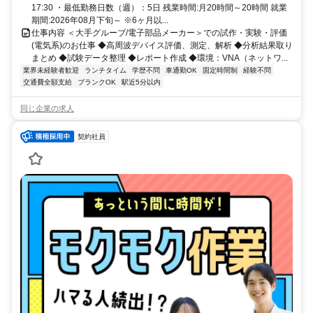
17:30 ・最低勤務日数（週）：5日 残業時間:月20時間～20時間 就業
期間:2026年08月下旬～ ※6ヶ月以...
仕事内容 ＜大手グルーブ/電子部品メーカー＞での試作・実験・評価
(電気系)のお仕事 ◆高周波デバイス評価、測定、解析 ◆分析結果取り
まとめ ◆試験データ整理 ◆レポート作成 ◆環境：VNA（ネットワ...
業界未経験者歓迎
ランチタイム
学歴不問
車通勤OK
固定時間制
経験不問
交通費全額支給
ブランクOK
駅近5分以内
同じ企業の求人
契約社員