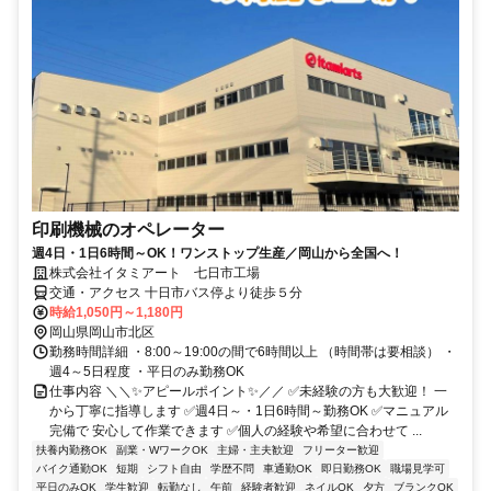
印刷機械のオペレーター
週4日・1日6時間～OK！ワンストップ生産／岡山から全国へ！
株式会社イタミアート 七日市工場
交通・アクセス 十日市バス停より徒歩５分
時給1,050円～1,180円
岡山県岡山市北区
勤務時間詳細 ・8:00～19:00の間で6時間以上 （時間帯は要相談） ・
週4～5日程度 ・平日のみ勤務OK
仕事内容 ＼＼✨アピールポイント✨／／ ✅未経験の方も大歓迎！ 一
から丁寧に指導します ✅週4日～・1日6時間～勤務OK ✅マニュアル
完備で 安心して作業できます ✅個人の経験や希望に合わせて ...
扶養内勤務OK
副業・WワークOK
主婦・主夫歓迎
フリーター歓迎
バイク通勤OK
短期
シフト自由
学歴不問
車通勤OK
即日勤務OK
職場見学可
平日のみOK
学生歓迎
転勤なし
午前
経験者歓迎
ネイルOK
夕方
ブランクOK