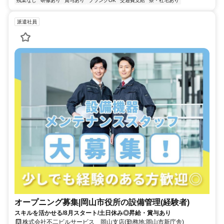
残業なし
研修あり
賞与あり
ブランクOK
交通費支給
寮・社宅あり
派遣社員
オープニング募集|岡山市役所の設備管理(経験者)
スキルを活かせる/8月スタート/土日休み◎昇給・賞与あり
株式会社不二ビルサービス 岡山支店(勤務地:岡山市新庁舎)