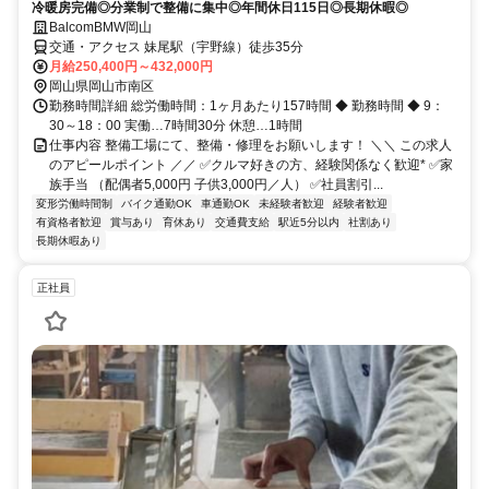
冷暖房完備◎分業制で整備に集中◎年間休日115日◎長期休暇◎
BalcomBMW岡山
交通・アクセス 妹尾駅（宇野線）徒歩35分
月給250,400円～432,000円
岡山県岡山市南区
勤務時間詳細 総労働時間：1ヶ月あたり157時間 ◆ 勤務時間 ◆ 9：
30～18：00 実働…7時間30分 休憩…1時間
仕事内容 整備工場にて、整備・修理をお願いします！ ＼＼ この求人
のアピールポイント ／／ ✅クルマ好きの方、経験関係なく歓迎* ✅家
族手当 （配偶者5,000円 子供3,000円／人） ✅社員割引...
変形労働時間制
バイク通勤OK
車通勤OK
未経験者歓迎
経験者歓迎
有資格者歓迎
賞与あり
育休あり
交通費支給
駅近5分以内
社割あり
長期休暇あり
正社員