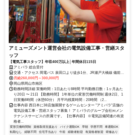
アミューズメント運営会社の電気設備工事・営繕スタ
ッフ
【電気工事スタッフ】年収400万以上│年間休日115日
アミパラ 総合受付
交通・アクセス 岡電バス 泉田口より徒歩1分、JR瀬戸大橋線 備前西
市より徒歩20分 ★車・バイク通勤OK
月給260,000円～300,000円
岡山県岡山市南区
勤務時間詳細 実働時間：1日あたり8時間 平均勤務日数：1ヶ月あた
り20日 〜 21日 【勤務時間】 1年単位の変形労働時間制 週休2日、1
日実働8時間（休憩60分） 月平均残業時間：20時間 （2...
仕事内容 西日本に38店舗展開するゲームセンター ”アミパラ”店舗の
電気設備工事・営繕スタッフ募集！ アミパラのグループ会社㈱メン
テナンスサービスの所属です。 【仕事内容】 ※電気設備関連の有資
格者...
変形労働時間制
資格取得支援あり
バイク通勤OK
早朝
学歴不問
車通勤OK
転勤なし
経験不問
住宅手当あり
午前
経験者歓迎
有資格者歓迎
研修あり