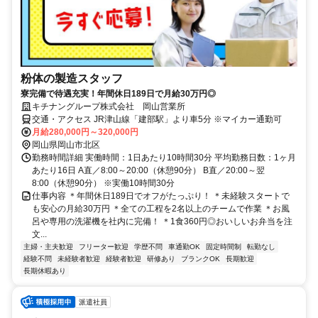
粉体の製造スタッフ
寮完備で待遇充実！年間休日189日で月給30万円◎
キチナングループ株式会社 岡山営業所
交通・アクセス JR津山線「建部駅」より車5分 ※マイカー通勤可
月給280,000円～320,000円
岡山県岡山市北区
勤務時間詳細 実働時間：1日あたり10時間30分 平均勤務日数：1ヶ月
あたり16日 A直／8:00～20:00（休憩90分） B直／20:00～翌
8:00（休憩90分） ※実働10時間30分
仕事内容 ＊年間休日189日でオフがたっぷり！ ＊未経験スタートで
も安心の月給30万円 ＊全ての工程を2名以上のチームで作業 ＊お風
呂や専用の洗濯機を社内に完備！ ＊1食360円◎おいしいお弁当を注
文...
主婦・主夫歓迎
フリーター歓迎
学歴不問
車通勤OK
固定時間制
転勤なし
経験不問
未経験者歓迎
経験者歓迎
研修あり
ブランクOK
長期歓迎
長期休暇あり
派遣社員