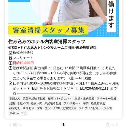
住み込みのホテル内客室清掃スタッフ
短期3ヶ月住み込み✨シングルルームご用意♪未経験歓迎◎
株式会社鈴和
フルリモート
日給10,000円
勤務時間詳細 実働時間：1日あたり6時間 平均勤務日数：1ヶ月あた
り20日 〜 24日 ⏰9:00～16:00の間で実働6時間程度 （ホテルの稼働
によって前後する場合があります） ⭐週5～6日勤務...
仕事内容 ꒰꒰9:00～16:00の間で6時間×週5～6日꒱꒱ ✨住み込み&3ヶ月限
定✨ ▼▽▼TEL応募もお気軽に！▼▽▼ 【TEL:028-658-9111】まで
◎ ―――――――――――――――...
制服あり
業界未経験者歓迎
短期（3ヵ月以内）
主婦・主夫歓迎
フリーター歓迎
短期
学歴不問
経験不問
未経験者歓迎
フルリモート
午前
経験者歓迎
残業なし
研修あり
夕方
ブランクOK
交通費支給
フルタイム歓迎
シフト制
週4日以上OK
前へ
次へ
1