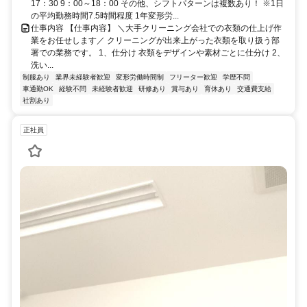
17：30 9：00～18：00 その他、シフトパターンは複数あり！ ※1日
の平均勤務時間7.5時間程度 1年変形労...
仕事内容 【仕事内容】 ＼大手クリーニング会社での衣類の仕上げ作
業をお任せします／ クリーニングが出来上がった衣類を取り扱う部
署での業務です。 1、仕分け 衣類をデザインや素材ごとに仕分け 2、
洗い...
制服あり
業界未経験者歓迎
変形労働時間制
フリーター歓迎
学歴不問
車通勤OK
経験不問
未経験者歓迎
研修あり
賞与あり
育休あり
交通費支給
社割あり
正社員