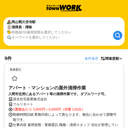
岡山県
大安寺駅
清掃員・掃除
特徴/給与/雇用形態を選択してください
キーワードを選択してください
9件
条件保存
関連度順
業務委託
アパート・マンションの屋外清掃作業
入間市近郊にあるアパート等の清掃作業です。ダブルワーク可。
清水住宅産業株式会社
フルリモート
1業務あたり 3,000円～5,000円（作業 120分）
勤務時間詳細 業務内容によって異なります。都合に合わせて調整可
能です。
仕事内容 雇用形態：業務委託 職種：清掃スタッフ 当社が管理してい