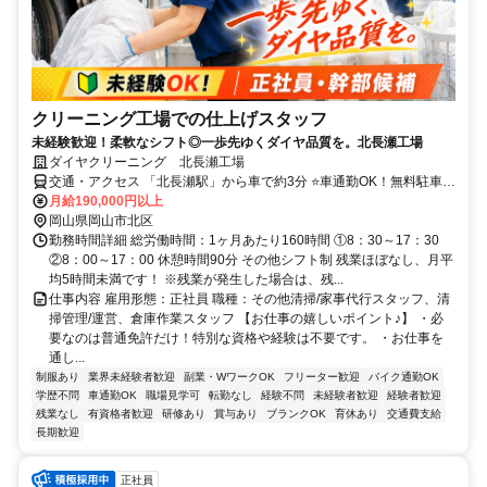
クリーニング工場での仕上げスタッフ
未経験歓迎！柔軟なシフト◎一歩先ゆくダイヤ品質を。北長瀬工場
ダイヤクリーニング 北長瀬工場
交通・アクセス 「北長瀬駅」から車で約3分 ⭐車通勤OK！無料駐車場
あり
月給190,000円以上
岡山県岡山市北区
勤務時間詳細 総労働時間：1ヶ月あたり160時間 ①8：30～17：30
②8：00～17：00 休憩時間90分 その他シフト制 残業ほぼなし、月平
均5時間未満です！ ※残業が発生した場合は、残...
仕事内容 雇用形態：正社員 職種：その他清掃/家事代行スタッフ、清
掃管理/運営、倉庫作業スタッフ 【お仕事の嬉しいポイント♪】 ・必
要なのは普通免許だけ！特別な資格や経験は不要です。 ・お仕事を
通し...
制服あり
業界未経験者歓迎
副業・WワークOK
フリーター歓迎
バイク通勤OK
学歴不問
車通勤OK
職場見学可
転勤なし
経験不問
未経験者歓迎
経験者歓迎
残業なし
有資格者歓迎
研修あり
賞与あり
ブランクOK
育休あり
交通費支給
長期歓迎
正社員