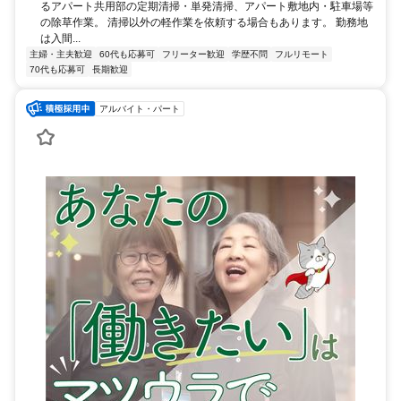
るアパート共用部の定期清掃・単発清掃、アパート敷地内・駐車場等
の除草作業。 清掃以外の軽作業を依頼する場合もあります。 勤務地
は入間...
主婦・主夫歓迎
60代も応募可
フリーター歓迎
学歴不問
フルリモート
70代も応募可
長期歓迎
アルバイト・パート