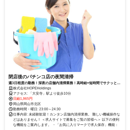
閉店後のパチンコ店の夜間清掃
週3日程度の勤務！深夜の店舗内清掃業務！高時給×短時間でサクッと稼
ぎませんか？
株式会社HOPEHoldings
アクセス: 「大安寺」駅より徒歩10分
日給1,965円
岡山県岡山市北区
勤務時間・曜日: 23:00～24:30
仕事内容: 未経験歓迎！カンタン店舗内清掃業務。 難しい機械操作な
どはありません！ ＜求人サイトで募集をご覧の皆様へ＞ 以下の便利
な機能をご案内します。 ・「お気に入りマークで求人保存」機能：