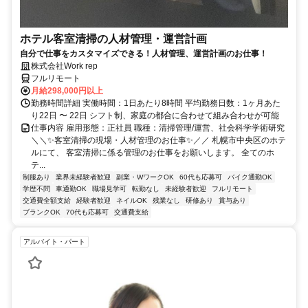
ホテル客室清掃の人材管理・運営計画
自分で仕事をカスタマイズできる！人材管理、運営計画のお仕事！
株式会社Work rep
フルリモート
月給298,000円以上
勤務時間詳細 実働時間：1日あたり8時間 平均勤務日数：1ヶ月あた
り22日 〜 22日 シフト制、家庭の都合に合わせて組み合わせが可能
仕事内容 雇用形態：正社員 職種：清掃管理/運営、社会科学学術研究
＼＼✨客室清掃の現場・人材管理のお仕事✨／／ 札幌市中央区のホテ
ルにて、 客室清掃に係る管理のお仕事をお願いします。 全てのホ
テ...
制服あり
業界未経験者歓迎
副業・WワークOK
60代も応募可
バイク通勤OK
学歴不問
車通勤OK
職場見学可
転勤なし
未経験者歓迎
フルリモート
交通費全額支給
経験者歓迎
ネイルOK
残業なし
研修あり
賞与あり
ブランクOK
70代も応募可
交通費支給
アルバイト・パート