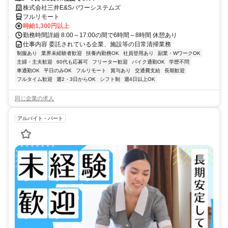
株式会社三井E&Sパワーシステムズ
フルリモート
時給1,300円以上
勤務時間詳細 8:00～17:00の間で6時間～8時間 休憩あり
仕事内容 委託されている企業、施設等の日常清掃業務
制服あり
業界未経験者歓迎
扶養内勤務OK
社員登用あり
副業・WワークOK
主婦・主夫歓迎
60代も応募可
フリーター歓迎
バイク通勤OK
学歴不問
車通勤OK
平日のみOK
フルリモート
賞与あり
交通費支給
長期歓迎
フルタイム歓迎
週2・3日からOK
シフト制
週4日以上OK
同じ企業の求人
アルバイト・パート