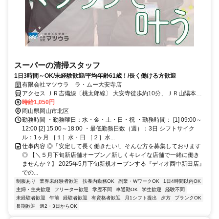
スーパーの清掃スタッフ
1日3時間～OK/未経験歓迎/平均年齢61歳！/長く働ける方歓迎
有限会社マツウラ ラ・ムー大安寺店
アクセス ＪＲ吉備線〔桃太郎線〕 大安寺徒歩約10分、ＪＲ山陽本線
北長瀬北口徒歩約11分、ＪＲ吉備線〔桃太郎線〕 備前三門徒歩約29
時給1,050円
分
岡山県岡山市北区
勤務時間 ・勤務曜日：水・金・土・日・祝 ・勤務時間： [1] 09:00～
12:00 [2] 15:00～18:00 ・最低勤務日数（週）：3日 シフトサイク
ル：1ヶ月 ［１］水・日 ［２］水...
仕事内容 ◎「安定して長く働きたい!」そんな方を募集しております
◎ 【＼５月下旬新店舗オープン／新しくキレイな店舗で一緒に働き
ませんか？】 2025年5月下旬新規オープンする『ディオ西中新田店』
での...
制服あり
業界未経験者歓迎
扶養内勤務OK
副業・WワークOK
1日4時間以内OK
主婦・主夫歓迎
フリーター歓迎
学歴不問
車通勤OK
学生歓迎
経験不問
未経験者歓迎
午前
経験者歓迎
有資格者歓迎
月1シフト提出
夕方
ブランクOK
長期歓迎
週2・3日からOK