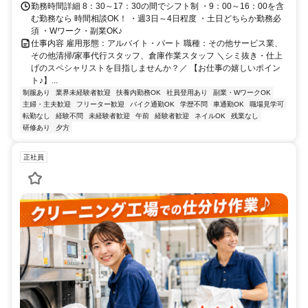
勤務時間詳細 8：30～17：30の間でシフト制 ・9：00～16：00を含
む勤務なら 時間相談OK！ ・週3日～4日程度 ・土日どちらか勤務必
須 ・Wワーク・副業OK♪
仕事内容 雇用形態：アルバイト・パート 職種：その他サービス業、
その他清掃/家事代行スタッフ、倉庫作業スタッフ ＼シミ抜き・仕上
げのスペシャリストを目指しませんか？／ 【お仕事の嬉しいポイン
ト♪】...
制服あり
業界未経験者歓迎
扶養内勤務OK
社員登用あり
副業・WワークOK
主婦・主夫歓迎
フリーター歓迎
バイク通勤OK
学歴不問
車通勤OK
職場見学可
転勤なし
経験不問
未経験者歓迎
午前
経験者歓迎
ネイルOK
残業なし
研修あり
夕方
正社員