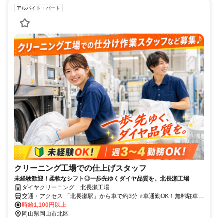
アルバイト・パート
クリーニング工場での仕上げスタッフ
未経験歓迎！柔軟なシフト◎一歩先ゆくダイヤ品質を。北長瀬工場
ダイヤクリーニング 北長瀬工場
交通・アクセス 「北長瀬駅」から車で約3分 ⭐車通勤OK！無料駐車場
あり
時給1,100円以上
岡山県岡山市北区