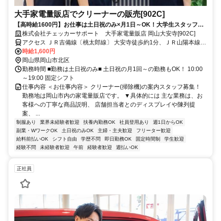
大手家電量販店でクリーナーの販売[902C]
【高時給1600円】お仕事は土日祝のみ×月1日～OK！大学生スタッフも
活躍中★ノルマなし＆充実研修ありで未経験から安心スタート！
株式会社チェッカーサポート 大手家電量販店 岡山大安寺[902C]
アクセス ＪＲ吉備線〔桃太郎線〕 大安寺徒歩約1分、ＪＲ山陽本線
北長瀬北口徒歩約17分、ＪＲ吉備線〔桃太郎線〕 備前三門徒歩約21
時給1,600円
分
岡山県岡山市北区
勤務時間 ■勤務は土日祝のみ■ 土日祝の月1回～の勤務もOK！ 10:00
～19:00 固定シフト
仕事内容 ＜お仕事内容＞ クリーナー(掃除機)の案内スタッフ募集！
勤務地は岡山市内の家電量販店です。 ▼具体的には 主な業務は、お
客様への丁寧な商品説明、 店舗担当者とのディスプレイや陳列提
案、 ...
制服あり
業界未経験者歓迎
扶養内勤務OK
社員登用あり
週1日からOK
副業・WワークOK
土日祝のみOK
主婦・主夫歓迎
フリーター歓迎
給料前払いOK
シフト自由
学歴不問
即日勤務OK
固定時間制
学生歓迎
経験不問
未経験者歓迎
午前
経験者歓迎
週払いOK
正社員