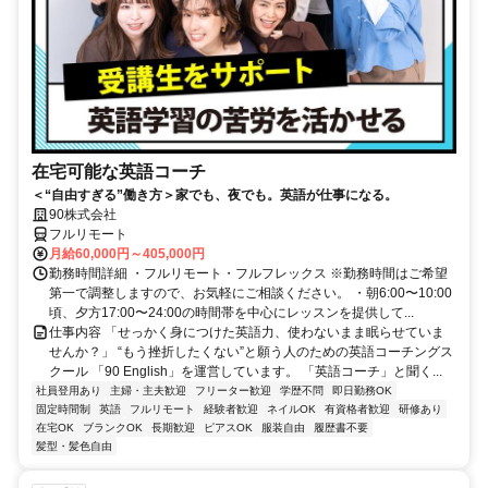
在宅可能な英語コーチ
＜“自由すぎる”働き方＞家でも、夜でも。英語が仕事になる。
90株式会社
フルリモート
月給60,000円～405,000円
勤務時間詳細 ・フルリモート・フルフレックス ※勤務時間はご希望
第一で調整しますので、お気軽にご相談ください。 ・朝6:00〜10:00
頃、夕方17:00〜24:00の時間帯を中心にレッスンを提供して...
仕事内容 「せっかく身につけた英語力、使わないまま眠らせていま
せんか？」 “もう挫折したくない”と願う人のための英語コーチングス
クール 「90 English」を運営しています。 「英語コーチ」と聞く...
社員登用あり
主婦・主夫歓迎
フリーター歓迎
学歴不問
即日勤務OK
固定時間制
英語
フルリモート
経験者歓迎
ネイルOK
有資格者歓迎
研修あり
在宅OK
ブランクOK
長期歓迎
ピアスOK
服装自由
履歴書不要
髪型・髪色自由