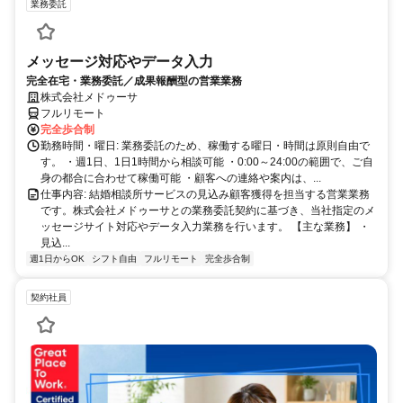
業務委託
メッセージ対応やデータ入力
完全在宅・業務委託／成果報酬型の営業業務
株式会社メドゥーサ
フルリモート
完全歩合制
勤務時間・曜日: 業務委託のため、稼働する曜日・時間は原則自由で
す。 ・週1日、1日1時間から相談可能 ・0:00～24:00の範囲で、ご自
身の都合に合わせて稼働可能 ・顧客への連絡や案内は、...
仕事内容: 結婚相談所サービスの見込み顧客獲得を担当する営業業務
です。株式会社メドゥーサとの業務委託契約に基づき、当社指定のメ
ッセージサイト対応やデータ入力業務を行います。 【主な業務】 ・
見込...
週1日からOK
シフト自由
フルリモート
完全歩合制
契約社員