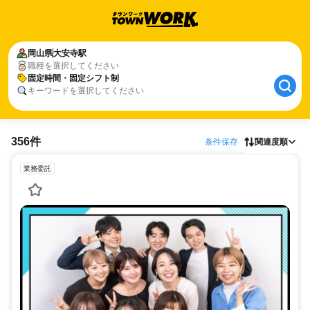
岡山県
大安寺駅
職種を選択してください
固定時間・固定シフト制
キーワードを選択してください
356件
条件保存
関連度順
業務委託