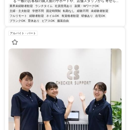
る 一般のお客様の購入後のサポートや、店舗スタッフから 寄せら...
業界未経験者歓迎
ランチタイム
社員登用あり
副業・WワークOK
主婦・主夫歓迎
学歴不問
固定時間制
転勤なし
経験不問
未経験者歓迎
フルリモート
経験者歓迎
ネイルOK
有資格者歓迎
研修あり
在宅OK
ブランクOK
育休あり
ピアスOK
服装自由
アルバイト・パート