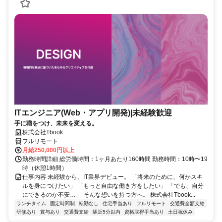
ITエンジニア(Web・アプリ開発)|未経験歓迎
手に職をつけ、未来を変える。
株式会社Tbook
フルリモート
月給250,000円以上
勤務時間詳細 総労働時間：1ヶ月あたり160時間 勤務時間：10時〜19
時（休憩1時間）
仕事内容 未経験から、IT業界デビュー。 「将来のために、何かスキ
ルを身につけたい」 「もっと自由な働き方をしたい」 「でも、自分
にできるのか不安…」 そんな想いを持つ方へ。 株式会社Tbook...
ランチタイム
固定時間制
転勤なし
住宅手当あり
フルリモート
交通費全額支給
研修あり
賞与あり
交通費支給
駅近5分以内
資格取得手当あり
土日祝休み