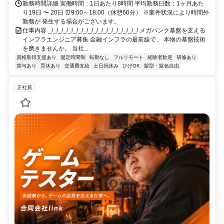
勤務時間詳細 実働時間：1日あたり8時間 平均勤務日数：1ヶ月あた
り19日 〜 20日 ⏰9:00～18:00（休憩60分） ※案件状況により時間外
勤務が 発生する場合がございます。
仕事内容 _/_/_/_/_/_/_/_/_/_/_/_/_/_/_/_/_/_/ メガバンク基盤を支える
インフラエンジニア募集 金融インフラの最前線で、 本物の基盤技術
を磨きませんか。 当社...
資格取得支援あり
固定時間制
転勤なし
フルリモート
経験者歓迎
研修あり
賞与あり
育休あり
交通費支給
土日祝休み
ひげOK
髪型・髪色自由
正社員