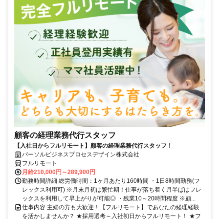
顧客の経理業務代行スタッフ
【入社日からフルリモート】顧客の経理業務代行スタッフ！
パーソルビジネスプロセスデザイン株式会社
フルリモート
月給210,000円～289,900円
勤務時間詳細 総労働時間：1ヶ月あたり160時間 ・1日8時間勤務(フ
レックス利用可) ※月末月初は繁忙期！仕事が落ち着く月半ばはフレ
ックスを利用して早上がりが可能◎ ・残業10～20時間程度 ※顧...
仕事内容 主婦の方も大歓迎！【フルリモート】であなたの経理経験
を活かしませんか？ ★採用選考～入社初日からフルリモート！ ★フ