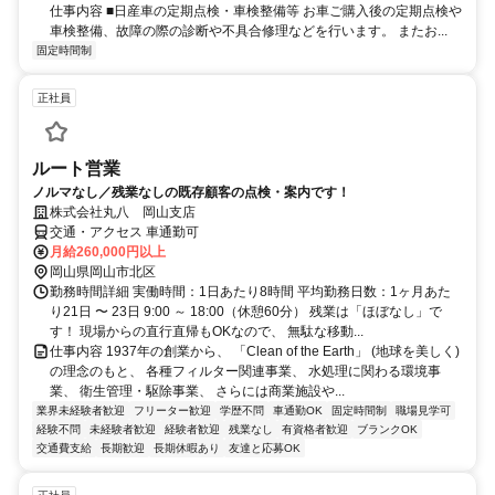
仕事内容 ■日産車の定期点検・車検整備等 お車ご購入後の定期点検や
車検整備、故障の際の診断や不具合修理などを行います。 またお...
固定時間制
正社員
ルート営業
ノルマなし／残業なしの既存顧客の点検・案内です！
株式会社丸八 岡山支店
交通・アクセス 車通勤可
月給260,000円以上
岡山県岡山市北区
勤務時間詳細 実働時間：1日あたり8時間 平均勤務日数：1ヶ月あた
り21日 〜 23日 9:00 ～ 18:00（休憩60分） 残業は「ほぼなし」で
す！ 現場からの直行直帰もOKなので、 無駄な移動...
仕事内容 1937年の創業から、 「Clean of the Earth」 (地球を美しく)
の理念のもと、 各種フィルター関連事業、 水処理に関わる環境事
業、 衛生管理・駆除事業、 さらには商業施設や...
業界未経験者歓迎
フリーター歓迎
学歴不問
車通勤OK
固定時間制
職場見学可
経験不問
未経験者歓迎
経験者歓迎
残業なし
有資格者歓迎
ブランクOK
交通費支給
長期歓迎
長期休暇あり
友達と応募OK