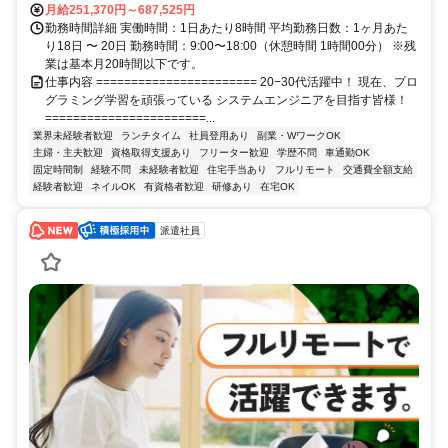
月給251,370円～687,525円
勤務時間詳細 実働時間：1日あたり8時間 平均勤務日数：1ヶ月あた
り18日 〜 20日 勤務時間：9:00〜18:00（休憩時間 1時間00分） ※残
業は基本月20時間以下です。
仕事内容 ======================= 20−30代活躍中！ 現在、プロ
グラミング学習を頑張っている システムエンジニアを目指す皆様！
=======================...
業界未経験者歓迎
ランチタイム
社員登用あり
副業・WワークOK
主婦・主夫歓迎
資格取得支援あり
フリーター歓迎
学歴不問
車通勤OK
固定時間制
経験不問
未経験者歓迎
住宅手当あり
フルリモート
交通費全額支給
経験者歓迎
ネイルOK
有資格者歓迎
研修あり
在宅OK
派遣社員