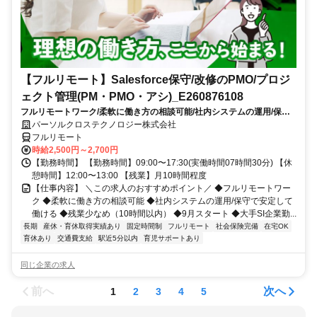
【フルリモート】Salesforce保守/改修のPMO/プロジ
ェクト管理(PM・PMO・アシ)_E260876108
フルリモートワーク/柔軟に働き方の相談可能/社内システムの運用/保守
で安定して働ける/残業少なめ（10時間以内）/9月スタート/大手SI企業勤
パーソルクロステクノロジー株式会社
務
フルリモート
時給2,500円～2,700円
【勤務時間】 【勤務時間】09:00〜17:30(実働時間07時間30分) 【休
憩時間】12:00〜13:00 【残業】月10時間程度
【仕事内容】 ＼この求人のおすすめポイント／ ◆フルリモートワー
ク ◆柔軟に働き方の相談可能 ◆社内システムの運用/保守で安定して
働ける ◆残業少なめ（10時間以内） ◆9月スタート ◆大手SI企業勤...
長期
産休・育休取得実績あり
固定時間制
フルリモート
社会保険完備
在宅OK
育休あり
交通費支給
駅近5分以内
育児サポートあり
同じ企業の求人
前へ
次へ
1
2
3
4
5