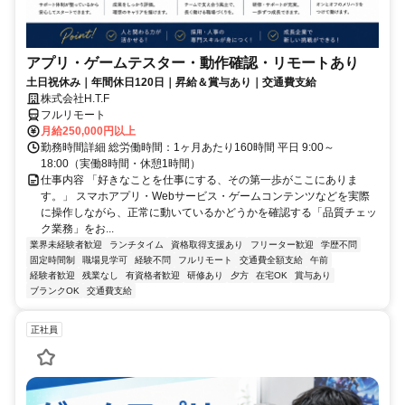
アプリ・ゲームテスター・動作確認・リモートあり
土日祝休み｜年間休日120日｜昇給＆賞与あり｜交通費支給
株式会社H.T.F
フルリモート
月給250,000円以上
勤務時間詳細 総労働時間：1ヶ月あたり160時間 平日 9:00～
18:00（実働8時間・休憩1時間）
仕事内容 「好きなことを仕事にする、その第一歩がここにありま
す。」 スマホアプリ・Webサービス・ゲームコンテンツなどを実際
に操作しながら、正常に動いているかどうかを確認する「品質チェッ
ク業務」をお...
業界未経験者歓迎
ランチタイム
資格取得支援あり
フリーター歓迎
学歴不問
固定時間制
職場見学可
経験不問
フルリモート
交通費全額支給
午前
経験者歓迎
残業なし
有資格者歓迎
研修あり
夕方
在宅OK
賞与あり
ブランクOK
交通費支給
正社員