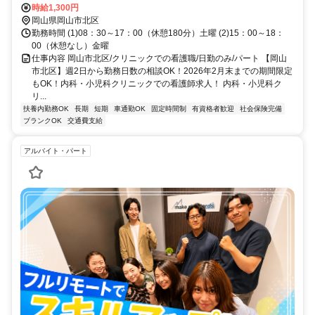
時給1,300円
岡山県岡山市北区
勤務時間 (1)08：30～17：00（休憩180分）土曜 (2)15：00～18：
00（休憩なし）金曜
仕事内容 岡山市北区/クリニックでの看護職/日勤のみ/パート 【岡山
市北区】週2日から勤務日数の相談OK！2026年2月末までの期間限定
もOK！内科・小児科クリニックでの看護師求人！ 内科・小児科ク
リ...
扶養内勤務OK
長期
短期
車通勤OK
固定時間制
有資格者歓迎
社会保険完備
ブランクOK
交通費支給
アルバイト・パート