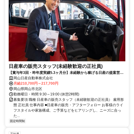
日産車の販売スタッフ(未経験歓迎の正社員)
【賞与年3回・昨年度実績5.3ヶ月分】未経験から稼げる日産の提案営
業！年間休日113日・週休2日制
岡山日産自動車株式会社
月給210,700円～217,700円
岡山県岡山市北区
勤務曜日・時間 9:30～19:00 (休憩2時間)
募集要項 職種 日産車の販売スタッフ（未経験歓迎の正社員） 雇用形
態 正社員 仕事内容 ■日産車の販売・アフターフォロー お客様のライ
フスタイルや家族構成、ご予算などをヒアリングし、ニーズに合っ
た...
固定時間制
正社員