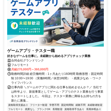
ゲームアプリ・テスター職
好きなゲームを仕事に。未経験から始めるアプリチェック業務
合同会社グランドリンク
フルリモート
月給270,000円～360,000円
勤務時間詳細 総労働時間：1ヶ月あたり160時間 勤務形態：固定時間
制 10:00〜19:00 （実働8時間／休憩1時間） ・残業少なめ ・ワーク
ライフバランス
仕事内容 ＼ゲームやアプリに関わる仕事を始めませんか？／ 当社で
は昨年より、新規事業としてゲーム・アプリのテスト業務を行う事業
をスタートしました。 今回は、テスター業務に興味をお持ちの方を
新たに募集...
資格取得支援あり
フリーター歓迎
学歴不問
固定時間制
経験不問
未経験者歓迎
フルリモート
残業なし
ブランクOK
長期歓迎
資格取得手当あり
長期休暇あり