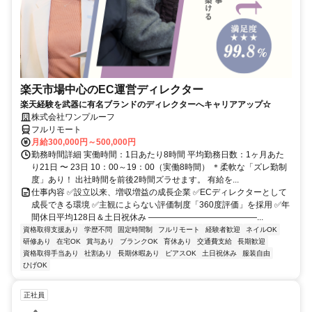
楽天市場中心のEC運営ディレクター
楽天経験を武器に有名ブランドのディレクターへキャリアアップ☆
株式会社ワンプルーフ
フルリモート
月給300,000円～500,000円
勤務時間詳細 実働時間：1日あたり8時間 平均勤務日数：1ヶ月あた
り21日 〜 23日 10：00～19：00（実働8時間） ＊柔軟な「ズレ勤制
度」あり！ 出社時間を前後2時間ズラせます。 有給を...
仕事内容 ✅設立以来、増収増益の成長企業 ✅ECディレクターとして
成長できる環境 ✅主観によらない評価制度「360度評価」を採用 ✅年
間休日平均128日＆土日祝休み ―――――――――――――...
資格取得支援あり
学歴不問
固定時間制
フルリモート
経験者歓迎
ネイルOK
研修あり
在宅OK
賞与あり
ブランクOK
育休あり
交通費支給
長期歓迎
資格取得手当あり
社割あり
長期休暇あり
ピアスOK
土日祝休み
服装自由
ひげOK
正社員