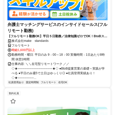
弁護士マッチングサービスのインサイドセールス(フル
リモート勤務)
【フルリモート勤務OK】平日５日勤務／法律知識ゼロでOK！BtoBスキ
ルが身につく営業職
株式会社make standards
フルリモート
時給1,600円以上
勤務時間・曜日: 平日のみ 9：00～18：00 実働時間：1日あたり8時
間 休憩1時間
仕事内容: ＼＼在宅型リモートワーク ／／
◇★───────────────★◇ ●BtoB提案営業の基礎～実践が学
べる ●平日のみ週5で土日はゆっくり◎ ●社員登用実績あり！
◇★───────...
社員登用あり
固定時間制
フルリモート
在宅OK
契約社員