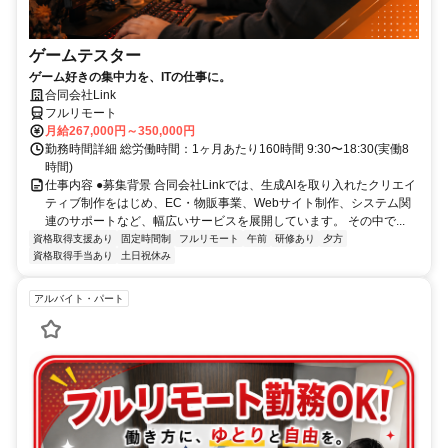
ゲームテスター
ゲーム好きの集中力を、ITの仕事に。
合同会社Link
フルリモート
月給267,000円～350,000円
勤務時間詳細 総労働時間：1ヶ月あたり160時間 9:30〜18:30(実働8
時間)
仕事内容 ●募集背景 合同会社Linkでは、生成AIを取り入れたクリエイ
ティブ制作をはじめ、EC・物販事業、Webサイト制作、システム関
連のサポートなど、幅広いサービスを展開しています。 その中で...
資格取得支援あり
固定時間制
フルリモート
午前
研修あり
夕方
資格取得手当あり
土日祝休み
アルバイト・パート