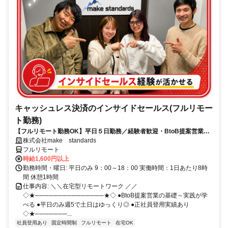
キャッシュレス決済のインサイドセールス(フルリモー
ト勤務)
【フルリモート勤務OK】平日５日勤務／経験者歓迎・BtoB提案営業で
スキルアップ
株式会社make standards
フルリモート
時給1,600円以上
勤務時間・曜日: 平日のみ 9：00～18：00 実働時間：1日あたり8時
間 休憩1時間
仕事内容: ＼＼在宅型リモートワーク ／／
◇★───────────────★◇ ●BtoB提案営業の基礎～実践が学
べる ●平日のみ週5で土日はゆっくり◎ ●正社員登用実績あり
◇★───────...
社員登用あり
固定時間制
フルリモート
在宅OK