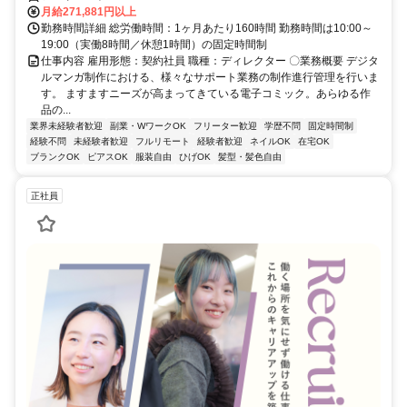
月給271,881円以上
勤務時間詳細 総労働時間：1ヶ月あたり160時間 勤務時間は10:00～
19:00（実働8時間／休憩1時間）の固定時間制
仕事内容 雇用形態：契約社員 職種：ディレクター 〇業務概要 デジタ
ルマンガ制作における、様々なサポート業務の制作進行管理を行いま
す。 ますますニーズが高まってきている電子コミック。あらゆる作
品の...
業界未経験者歓迎
副業・WワークOK
フリーター歓迎
学歴不問
固定時間制
経験不問
未経験者歓迎
フルリモート
経験者歓迎
ネイルOK
在宅OK
ブランクOK
ピアスOK
服装自由
ひげOK
髪型・髪色自由
正社員