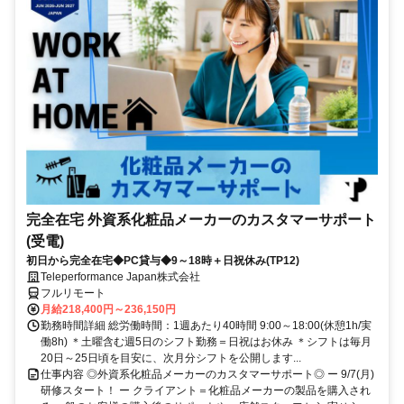
完全在宅 外資系化粧品メーカーのカスタマーサポート
(受電)
初日から完全在宅◆PC貸与◆9～18時＋日祝休み(TP12)
Teleperformance Japan株式会社
フルリモート
月給218,400円～236,150円
勤務時間詳細 総労働時間：1週あたり40時間 9:00～18:00(休憩1h/実
働8h) ＊土曜含む週5日のシフト勤務＝日祝はお休み ＊シフトは毎月
20日～25日頃を目安に、次月分シフトを公開します...
仕事内容 ◎外資系化粧品メーカーのカスタマーサポート◎ ー 9/7(月)
研修スタート！ ー クライアント＝化粧品メーカーの製品を購入され