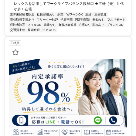
レックスを活用してワークライフバランス抜群◎ ★主婦（夫）世代
が多く在籍...
業界未経験者歓迎
社員登用あり
副業・WワークOK
主婦・主夫歓迎
資格取得支援あり
フリーター歓迎
学歴不問
固定時間制
転勤なし
フルリモート
経験者歓迎
ネイルOK
残業なし
有資格者歓迎
在宅OK
賞与あり
ブランクOK
交通費支給
長期歓迎
ピアスOK
正社員