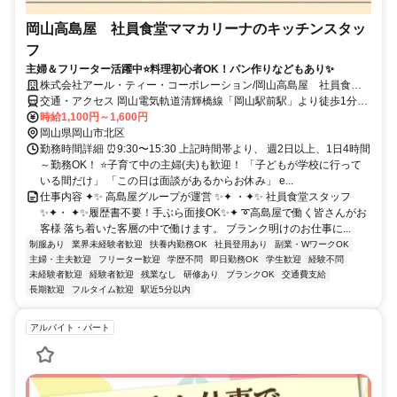
岡山高島屋 社員食堂ママカリーナのキッチンスタッ
フ
主婦＆フリーター活躍中⭐料理初心者OK！パン作りなどもあり✨
株式会社アール・ティー・コーポレーション/岡山高島屋 社員食堂
ママカリーナ
交通・アクセス 岡山電気軌道清輝橋線「岡山駅前駅」より徒歩1分、
各線「岡山駅」より徒歩7分
時給1,100円～1,600円
岡山県岡山市北区
勤務時間詳細 ⏰9:30〜15:30 上記時間帯より、 週2日以上、1日4時間
～勤務OK！ ⭐子育て中の主婦(夫)も歓迎！ 「子どもが学校に行って
いる間だけ」 「この日は面談があるからお休み」 e...
仕事内容 ✦✨ 高島屋グループが運営 ✨✦ ・✦✨ 社員食堂スタッフ
✨✦・ ✦✨履歴書不要！手ぶら面接OK✨✦ ➰高島屋で働く皆さんがお
客様 落ち着いた客層の中で働けます。 ブランク明けのお仕事に...
制服あり
業界未経験者歓迎
扶養内勤務OK
社員登用あり
副業・WワークOK
主婦・主夫歓迎
フリーター歓迎
学歴不問
即日勤務OK
学生歓迎
経験不問
未経験者歓迎
経験者歓迎
残業なし
研修あり
ブランクOK
交通費支給
長期歓迎
フルタイム歓迎
駅近5分以内
アルバイト・パート