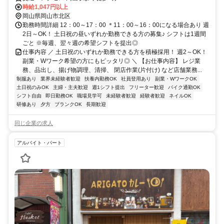
時給1,047円以上
岡山県岡山市北区
勤務時間詳細 12：00～17：00 ＊11：00～16：00になる場合あり 週
2日～OK！ 土日祝の昼いずれか勤務できる方の募集♪ シフトは1週間
ごと ※毎週、翌々週の希望シフトを提出◎
仕事内容 ／ 土日祝のいずれか勤務できる方を積極採用！ 週2～OK！
副業・Wワーク希望の方にもピッタリ◎ ＼ 【お仕事内容】 レジ業
務、品出し、揚げ物調理、清掃、 閉店作業(片付け) など店舗業務...
制服あり
業界未経験者歓迎
扶養内勤務OK
社員登用あり
副業・WワークOK
土日祝のみOK
主婦・主夫歓迎
週1シフト提出
フリーター歓迎
バイク通勤OK
シフト自由
即日勤務OK
職場見学可
未経験者歓迎
経験者歓迎
ネイルOK
研修あり
夕方
ブランクOK
長期歓迎
同じ企業の求人
アルバイト・パート