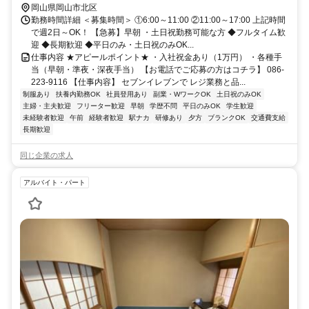
岡山県岡山市北区
勤務時間詳細 ＜募集時間＞ ①6:00～11:00 ②11:00～17:00 上記時間
で週2日～OK！ 【急募】早朝 ・土日祝勤務可能な方 ◆フルタイム歓
迎 ◆長期歓迎 ◆平日のみ・土日祝のみOK...
仕事内容 ★アピールポイント★ ・入社祝金あり（1万円） ・各種手
当（早朝・準夜・深夜手当） 【お電話でご応募の方はコチラ】 086-
223-9116 【仕事内容】 セブンイレブンで レジ業務と品...
制服あり
扶養内勤務OK
社員登用あり
副業・WワークOK
土日祝のみOK
主婦・主夫歓迎
フリーター歓迎
早朝
学歴不問
平日のみOK
学生歓迎
未経験者歓迎
午前
経験者歓迎
駅ナカ
研修あり
夕方
ブランクOK
交通費支給
長期歓迎
同じ企業の求人
アルバイト・パート