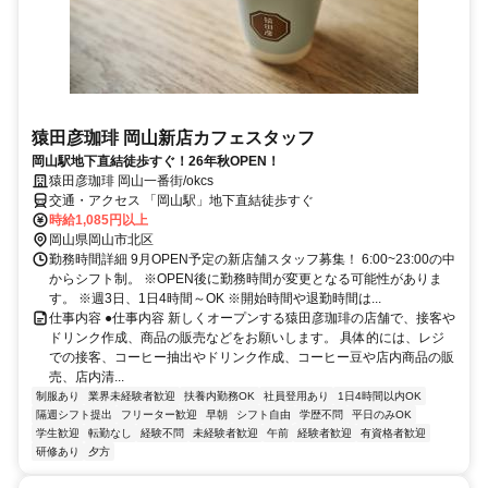
猿田彦珈琲 岡山新店カフェスタッフ
岡山駅地下直結徒歩すぐ！26年秋OPEN！
猿田彦珈琲 岡山一番街/okcs
交通・アクセス 「岡山駅」地下直結徒歩すぐ
時給1,085円以上
岡山県岡山市北区
勤務時間詳細 9月OPEN予定の新店舗スタッフ募集！ 6:00~23:00の中
からシフト制。 ※OPEN後に勤務時間が変更となる可能性がありま
す。 ※週3日、1日4時間～OK ※開始時間や退勤時間は...
仕事内容 ●仕事内容 新しくオープンする猿田彦珈琲の店舗で、接客や
ドリンク作成、商品の販売などをお願いします。 具体的には、レジ
での接客、コーヒー抽出やドリンク作成、コーヒー豆や店内商品の販
売、店内清...
制服あり
業界未経験者歓迎
扶養内勤務OK
社員登用あり
1日4時間以内OK
隔週シフト提出
フリーター歓迎
早朝
シフト自由
学歴不問
平日のみOK
学生歓迎
転勤なし
経験不問
未経験者歓迎
午前
経験者歓迎
有資格者歓迎
研修あり
夕方