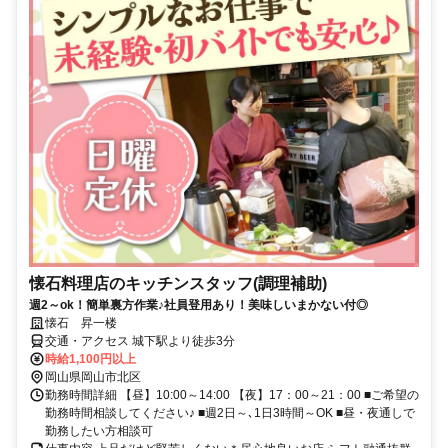
懐石料理店のキッチンスタッフ(調理補助)
週2～ok！簡単裏方作業♪社員登用あり！美味しいまかない付◎
懐石 昇一楼
交通・アクセス 城下駅より徒歩3分
時給1,100円以上
岡山県岡山市北区
勤務時間詳細 【昼】10:00～14:00 【夜】17：00～21：00 ■ご希望の
勤務時間相談してください♪ ■週2日～､1日3時間～OK ■昼・夜通しで
勤務したい方相談可