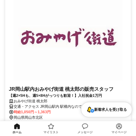
JR岡山駅内おみやげ街道 桃太郎の販売スタッフ
【週2×5Hも、週5×8Hがっつりも歓迎！】入社祝金1万円
おみやげ街道 桃太郎
交通・アクセス JR岡山駅内 駅構内なので通勤ラクラク！
新着求人を受け取る
時給1,050円～1,363円
岡山県岡山市北区
勤務時間詳細 【募集時間】 ①6:50～15:00 上記時間で週2日～OK！
◆フルタイム歓迎 ◆長期歓迎 ◆平日のみ・土日祝のみOK
ホーム
マイリスト
メッセージ
マイページ
仕事内容 ★アピールポイント★ ・駅構内店でアクセスも◎ ・週2日