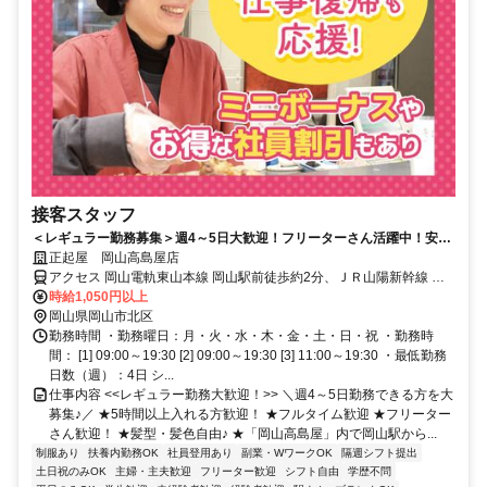
接客スタッフ
＜レギュラー勤務募集＞週4～5日大歓迎！フリーターさん活躍中！安定
収入◎岡山駅スグ＆百貨店内で通勤ラクラク★
正起屋 岡山高島屋店
アクセス 岡山電軌東山本線 岡山駅前徒歩約2分、ＪＲ山陽新幹線 岡
山東口徒歩約3分、ＪＲ山陽本線 岡山東口徒歩約3分
時給1,050円以上
岡山県岡山市北区
勤務時間 ・勤務曜日：月・火・水・木・金・土・日・祝 ・勤務時
間： [1] 09:00～19:30 [2] 09:00～19:30 [3] 11:00～19:30 ・最低勤務
日数（週）：4日 シ...
仕事内容 <<レギュラー勤務大歓迎！>> ＼週4～5日勤務できる方を大
募集♪／ ★5時間以上入れる方歓迎！ ★フルタイム歓迎 ★フリーター
さん歓迎！ ★髪型・髪色自由♪ ★「岡山高島屋」内で岡山駅から...
制服あり
扶養内勤務OK
社員登用あり
副業・WワークOK
隔週シフト提出
土日祝のみOK
主婦・主夫歓迎
フリーター歓迎
シフト自由
学歴不問