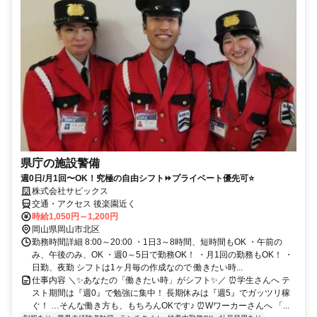
県庁の施設警備
週0日/月1回〜OK！究極の自由シフト⏩プライベート優先可⭐
株式会社サピックス
交通・アクセス 後楽園近く
時給1,050円～1,200円
岡山県岡山市北区
勤務時間詳細 8:00～20:00 ・1日3～8時間、短時間もOK ・午前の
み、午後のみ、OK ・週0～5日で勤務OK！ ・月1回の勤務もOK！ ・
日勤、夜勤 シフトは1ヶ月毎の作成なので 働きたい時...
仕事内容 ＼✨あなたの「働きたい時」がシフト✨／ ⏰学生さんへ テ
スト期間は『週0』で勉強に集中！ 長期休みは『週5』でガッツリ稼
ぐ！ …そんな働き方も、もちろんOKです♪ ⏰Wワーカーさんへ 「...