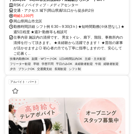
RSKイノベイティブ・メディアセンター
交通・アクセス 城下(岡山県)駅出口から徒歩約2分
時給1,100円
岡山県岡山市北区
勤務時間詳細 シフト例 6:30～9:30(3ｈ) ★短時間勤務(※休憩なし) ★
週5日程度 ★週3~勤務等も相談可
仕事内容 施設内の清掃です。 男女トイレ、廊下、階段、事務所内の
清掃を行って頂きます。 ★未経験から活躍できます！ ★普段の家事
が活かせますよ◎ 初心者の方でも丁寧に指導しますので、安心して
ご応募く...
扶養内勤務OK
副業・WワークOK
1日4時間以内OK
主婦・主夫歓迎
フリーター歓迎
早朝
学歴不問
平日のみOK
未経験者歓迎
午前
経験者歓迎
夕方
ブランクOK
交通費支給
長期歓迎
シフト制
アルバイト・パート