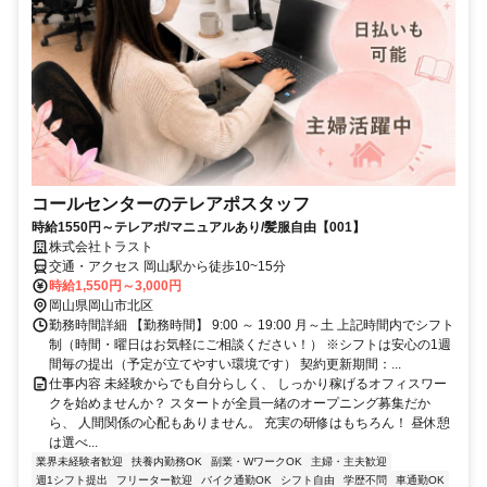
コールセンターのテレアポスタッフ
時給1550円～テレアポ/マニュアルあり/髪服自由【001】
株式会社トラスト
交通・アクセス 岡山駅から徒歩10~15分
時給1,550円～3,000円
岡山県岡山市北区
勤務時間詳細 【勤務時間】 9:00 ～ 19:00 月～土 上記時間内でシフト
制（時間・曜日はお気軽にご相談ください！） ※シフトは安心の1週
間毎の提出（予定が立てやすい環境です） 契約更新期間：...
仕事内容 未経験からでも自分らしく、 しっかり稼げるオフィスワー
クを始めませんか？ スタートが全員一緒のオープニング募集だか
ら、 人間関係の心配もありません。 充実の研修はもちろん！ 昼休憩
は選べ...
業界未経験者歓迎
扶養内勤務OK
副業・WワークOK
主婦・主夫歓迎
週1シフト提出
フリーター歓迎
バイク通勤OK
シフト自由
学歴不問
車通勤OK