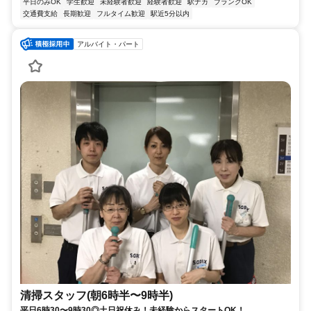
平日のみOK
学生歓迎
未経験者歓迎
経験者歓迎
駅ナカ
ブランクOK
交通費支給
長期歓迎
フルタイム歓迎
駅近5分以内
アルバイト・パート
清掃スタッフ(朝6時半〜9時半)
平日6時30〜9時30◎土日祝休み！未経験からスタートOK！