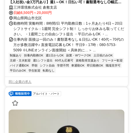
【入社祝い金3万円あり】週1～OK！日払い可！書類選考なし◎幅広い
世代が活躍中で未経験から活躍できる♪
三洋環境株式会社 倉敷支店
日給8,500円～20,000円
岡山県岡山市北区
勤務時間 実働時間：8時間/日 平均勤務日数：1ヶ月あたり4日～20日
シフトサイクル：1週間 完全シフト制！ しっかりお休みも取ってくだ
さい。 ・1週間ごとの自由シフト提出 ・平日のみもOK ・...
仕事内容 面接は一回のみ！書類選考なし＆日払いOK！40代～70代の
方が多数活躍中♪ 直接電話応募もOK！ 平日9－17時：080-5753-
5099 ※LINEオンライン面接開始 ＜具体的に…＞ ...
制服あり
扶養内勤務OK
週1日からOK
副業・WワークOK
土日祝のみOK
主婦・主夫歓迎
週1シフト提出
60代も応募可
資格取得支援あり
フリーター歓迎
バイク通勤OK
早朝
シフト自由
学歴不問
車通勤OK
即日勤務OK
職場見学可
平日のみOK
学生歓迎
転勤なし
同じ企業の求人
アルバイト・パート