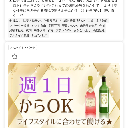
仕事内容 上品だけど堅苦しくない＊居心地良いお店 シフト融通抜群
◎お仕事も覚えやすい◎ これまでの調理経験を活かして、 より丁寧
な仕事に向き合える環境で働きませんか？ 【お仕事内容】 洗い物
や、野...
制服あり
扶養内勤務OK
社員登用あり
1日4時間以内OK
主婦・主夫歓迎
フリーター歓迎
シフト自由
学歴不問
平日のみOK
未経験者歓迎
午前
経験者歓迎
夜間
研修あり
夕方
ブランクOK
まかないあり
長期歓迎
フルタイム歓迎
駅近5分以内
アルバイト・パート