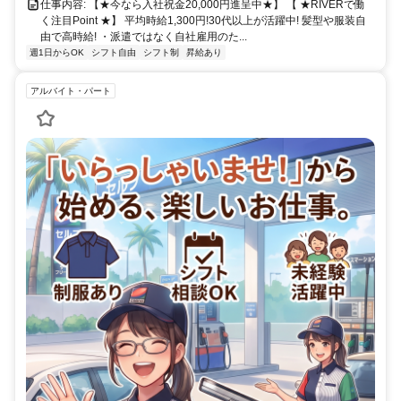
仕事内容: 【★今なら入社祝金20,000円進呈中★】 【 ★RIVERで働
く注目Point ★】 平均時給1,300円!30代以上が活躍中! 髪型や服装自
由で高時給! ・派遣ではなく自社雇用のた...
週1日からOK
シフト自由
シフト制
昇給あり
アルバイト・パート