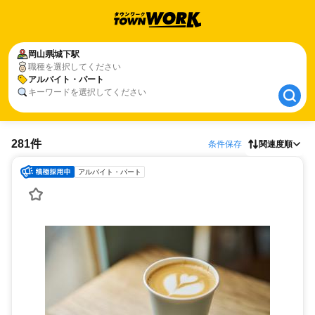
岡山県
岡山県
城下駅
城下駅
職種を選択してください
アルバイト・パート
アルバイト・パート
キーワードを選択してください
281件
条件保存
関連度順
アルバイト・パート