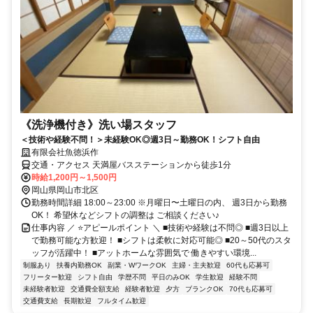
《洗浄機付き》洗い場スタッフ
＜技術や経験不問！＞未経験OK◎週3日～勤務OK！シフト自由
有限会社魚徳浜作
交通・アクセス 天満屋バスステーションから徒歩1分
時給1,200円～1,500円
岡山県岡山市北区
勤務時間詳細 18:00～23:00 ※月曜日〜土曜日の内、 週3日から勤務
OK！ 希望休などシフトの調整は ご相談ください♪
仕事内容 ／ ⭐アピールポイント ＼ ■技術や経験は不問◎ ■週3日以上
で勤務可能な方歓迎！ ■シフトは柔軟に対応可能◎ ■20～50代のスタ
ッフが活躍中！ ■アットホームな雰囲気で 働きやすい環境...
制服あり
扶養内勤務OK
副業・WワークOK
主婦・主夫歓迎
60代も応募可
フリーター歓迎
シフト自由
学歴不問
平日のみOK
学生歓迎
経験不問
未経験者歓迎
交通費全額支給
経験者歓迎
夕方
ブランクOK
70代も応募可
交通費支給
長期歓迎
フルタイム歓迎