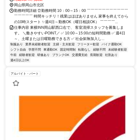
岡山県岡山市北区
勤務時間詳細 ⏰勤務時間 10：00～15：00 ￣￣￣￣￣￣￣￣￣￣￣
￣￣￣￣￣ 時間キッチリ！残業はほぼありません 家事を終えてから
の10時スタート ✨週4日～勤務OK（曜日相談OK） ￣￣￣￣...
仕事内容 東横INN岡山駅西口右で、 客室清掃スタッフを募集しま
す。 ＼働きやすいPOINT／ ✅ 10:00～15:00の短時間勤務 ✅ 週4日
～、土曜または日曜勤務できる方 ✅ 社会保険加入し...
制服あり
業界未経験者歓迎
主婦・主夫歓迎
フリーター歓迎
バイク通勤OK
シフト自由
学歴不問
車通勤OK
固定時間制
転勤なし
経験不問
未経験者歓迎
午前
経験者歓迎
研修あり
ブランクOK
交通費支給
長期歓迎
社割あり
週4日以上OK
アルバイト・パート