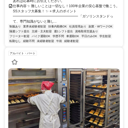
あれば応募時にお伝えください。
仕事内容 ✨ 難しいことは一切なし！100年企業の安心基盤で働こう。
SSスタッフ大募集！ ✨ ⭐ 求人のポイント
━━━━━━━━━━━━━━━━━━━ 「ガソリンスタンドっ
て、専門知識がないと難し...
制服あり
業界未経験者歓迎
扶養内勤務OK
社員登用あり
副業・WワークOK
隔週シフト提出
主婦・主夫歓迎
週1シフト提出
資格取得支援あり
フリーター歓迎
バイク通勤OK
学歴不問
車通勤OK
平日のみOK
学生歓迎
転勤なし
経験不問
未経験者歓迎
午前
経験者歓迎
アルバイト・パート