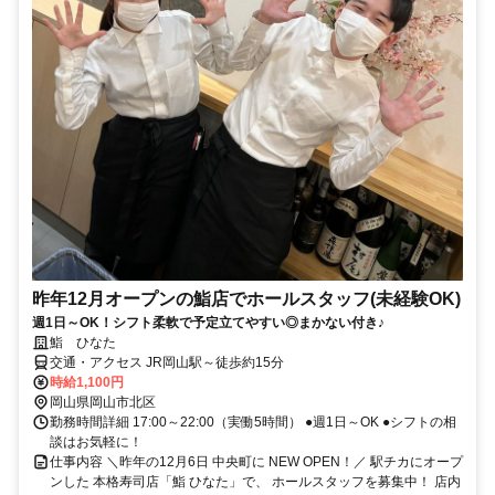
昨年12月オープンの鮨店でホールスタッフ(未経験OK)
週1日～OK！シフト柔軟で予定立てやすい◎まかない付き♪
鮨 ひなた
交通・アクセス JR岡山駅～徒歩約15分
時給1,100円
岡山県岡山市北区
勤務時間詳細 17:00～22:00（実働5時間） ●週1日～OK ●シフトの相
談はお気軽に！
仕事内容 ＼昨年の12月6日 中央町に NEW OPEN！／ 駅チカにオープ
ンした 本格寿司店「鮨 ひなた」で、 ホールスタッフを募集中！ 店内