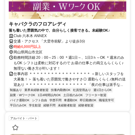
キャバクラのフロアレディ
落ち着いた雰囲気の中で、自分らしく接客できる。未経験OK♪
Club 六本木 ANNEX
交通・アクセス 「大雲寺前駅」より徒歩3分
時給4,000円以上
岡山県岡山市北区
勤務時間詳細 20：00～25：00 ＊週1日～、1日3ｈ～OK ＊週末のみ
もOK シフトは柔軟に対応するので お昼の仕事との両立もらくらく♪
無理ない働き方が叶います！
仕事内容 ＊＊＊＊＊＊＊＊＊＊＊＊＊＊＊＊＊ ＜新しいスタッフを
大募集！＞ 落ち着いた雰囲気で働きやすさ◎ 通勤らくらく♪無料の送
迎あり ＊＊＊＊＊＊＊＊＊＊＊＊＊＊＊＊＊ 「夜の仕事は派手な...
制服あり
業界未経験者歓迎
扶養内勤務OK
社員登用あり
週1日からOK
副業・WワークOK
1日4時間以内OK
土日祝のみOK
フリーター歓迎
バイク通勤OK
シフト自由
学歴不問
車通勤OK
即日勤務OK
職場見学可
平日のみOK
学生歓迎
経験不問
未経験者歓迎
経験者歓迎
アルバイト・パート