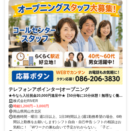
テレフォンアポインター|オープニング
★今なら入社祝金20,000円進呈中★【50分毎に10分休憩！無理なく働け
る！】週1日～OK・1日3時間〜OK/シフト完全自由
株式会社RIVER
時給1,200円～3,000円
岡山県岡山市北区
勤務時間・曜日: 週1日以上、1日3時間以上 (週1勤務希望の場合、6時
間以上勤務をお願いします) シフト自由・自己申告 シフトの相談はお
気軽に！ 「Wワークの兼ね合いで予定がわからない」 「子ど...