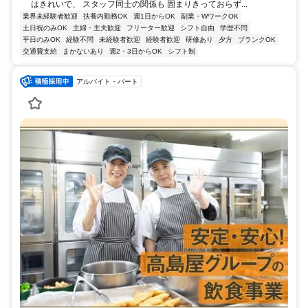
はきれいで、 スタッフ同士の関係も 固まりきっておらず...
業界未経験者歓迎
扶養内勤務OK
週1日からOK
副業・WワークOK
土日祝のみOK
主婦・主夫歓迎
フリーター歓迎
シフト自由
学歴不問
平日のみOK
経験不問
未経験者歓迎
経験者歓迎
研修あり
夕方
ブランクOK
交通費支給
まかないあり
週2・3日からOK
シフト制
アルバイト・パート