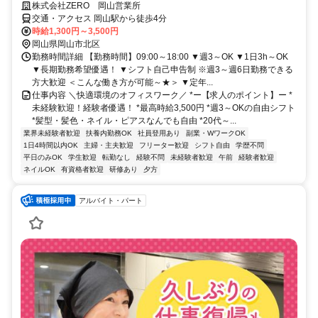
株式会社ZERO 岡山営業所
交通・アクセス 岡山駅から徒歩4分
時給1,300円～3,500円
岡山県岡山市北区
勤務時間詳細 【勤務時間】09:00～18:00 ▼週3～OK ▼1日3h～OK
▼長期勤務希望優遇！ ▼シフト自己申告制 ※週3～週6日勤務できる
方大歓迎 ＜こんな働き方が可能～★＞ ▼定年...
仕事内容 ＼快適環境のオフィスワーク／ *ー【求人のポイント】ー *
未経験歓迎！経験者優遇！ *最高時給3,500円 *週3～OKの自由シフト
*髪型・髪色・ネイル・ピアスなんでも自由 *20代～...
業界未経験者歓迎
扶養内勤務OK
社員登用あり
副業・WワークOK
1日4時間以内OK
主婦・主夫歓迎
フリーター歓迎
シフト自由
学歴不問
平日のみOK
学生歓迎
転勤なし
経験不問
未経験者歓迎
午前
経験者歓迎
ネイルOK
有資格者歓迎
研修あり
夕方
アルバイト・パート