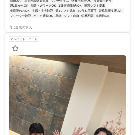
制服あり
業界未経験者歓迎
ランチタイム
扶養内勤務OK
社員登用あり
週1日からOK
副業・WワークOK
1日4時間以内OK
隔週シフト提出
土日祝のみOK
主婦・主夫歓迎
週1シフト提出
60代も応募可
資格取得支援あり
フリーター歓迎
バイク通勤OK
早朝
シフト自由
学歴不問
車通勤OK
同じ企業の求人
アルバイト・パート