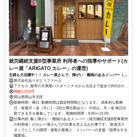
就労継続支援B型事業所 利用者への指導やサポート(カ
レー屋「ARIGATO カレー」の運営)
主婦も大活躍中！！ カレー屋さんで、障がい・難病のあるメンバー（就
労継続支援B型事業所の利用者）の仕事をサポートするお仕事です。
株式会社ありがとうファーム
アクセス: 最寄の天満屋バスターミナルから当店まで徒歩で約5分の距
離です。また、自転車やバイクでのアクセスも可能です。通勤に便利
時給1,200円
な立地にありますので、ぜひご検討ください。
岡山県岡山市北区
勤務時間・曜日: 勤務時間は固定時間制となります。 具体的な勤務
日：毎週月～金（月に1～2回土曜出勤あり） 今回は、月～金 毎日出
勤できる方を募集しています。 勤務時間帯：9:00〜15:00...
仕事内容: 働く障がい・難病のあるメンバー（就労継続支援B型事業所
の利用者）のカレー屋さんでの仕事を支えるお仕事です。 飲食店ス
タッフとしての調理・接客の業務と、メンバーへの支援・指導をする
職業指...