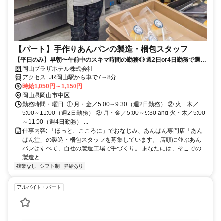
【パート】手作りあんパンの製造・梱包スタッフ
【平日のみ】早朝〜午前中のスキマ時間の勤務◎ 週2日or4日勤務で選択
可能。午前中には終わるので午後は自由♪
岡山プラザホテル株式会社
アクセス: JR岡山駅から車で7～8分
時給1,050円～1,150円
岡山県岡山市中区
勤務時間・曜日: ① 月・金／5:00～9:30（週2日勤務） ② 火・木／
5:00～11:00（週2日勤務） ③ 月・金／5:00～9:30 and 火・木／5:00
～11:00（週4日勤務） ...
仕事内容: 「ほっと、こころに」でおなじみ、あんぱん専門店「あん
ぱん堂」の製造・梱包スタッフを募集しています。 店頭に並ぶあん
パンはすべて、自社の製造工場で手づくり。 あなたには、そこでの
製造と...
残業なし
シフト制
昇給あり
アルバイト・パート