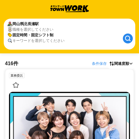
岡山県
北長瀬駅
職種を選択してください
固定時間・固定シフト制
キーワードを選択してください
416件
条件保存
関連度順
業務委託