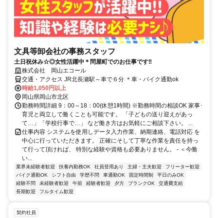
文具等卸会社の事務スタッフ
土日祝休み☆◎女性活躍中＊問屋町でのお仕事です‼
株式会社 岡山エコール
交通・アクセス JR北長瀬駅～車で６分 ＊車・バイク通勤ok
時給1,050円以上
岡山県岡山市北区
勤務時間詳細 9：00～18：00(休憩1時間) ※勤務時間の相談OK 家事･
育児と両立して働くことも可能です。 「子どもの送り迎えがあっ
て…」「学校行事で…」 など働き方はお気軽にご相談下さい。 ...
仕事内容 システムを使用しデータ入力作業、納期連絡、電話対応 を
中心に行っていただきます。 正確にそして丁寧な作業を責任を持っ
て行って頂ければ、 特別な経験や資格も必要ありません。 - ＜今働
い...
業界未経験者歓迎
扶養内勤務OK
社員登用あり
主婦・主夫歓迎
フリーター歓迎
バイク通勤OK
シフト自由
学歴不問
車通勤OK
固定時間制
平日のみOK
経験不問
未経験者歓迎
午前
経験者歓迎
夕方
ブランクOK
交通費支給
長期歓迎
フルタイム歓迎
契約社員