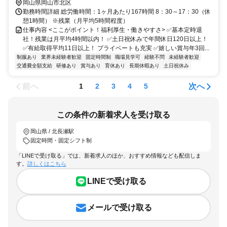
岡山県岡山市北区
勤務時間詳細 総労働時間：1ヶ月あたり167時間 8：30～17：30（休
憩1時間） ※残業（月平均5時間程度）
仕事内容 <ここがポイント！福利厚生・働きやすさ> ✅基本定時退
社！残業は月平均4時間以内！ ✅土日祝休みで年間休日120日以上！
✅有給取得平均11日以上！ プライベートも充実 ✅嬉しい賞与年3回...
制服あり
業界未経験者歓迎
固定時間制
職場見学可
経験不問
未経験者歓迎
交通費全額支給
研修あり
賞与あり
育休あり
長期休暇あり
土日祝休み
前へ
次へ
1
2
3
4
5
この条件の新着求人を受け取る
岡山県 / 北長瀬駅
固定時間・固定シフト制
「LINEで受け取る」では、新着求人のほか、おすすめ情報なども配信しま
す。
詳しくはこちら
LINEで受け取る
メールで受け取る