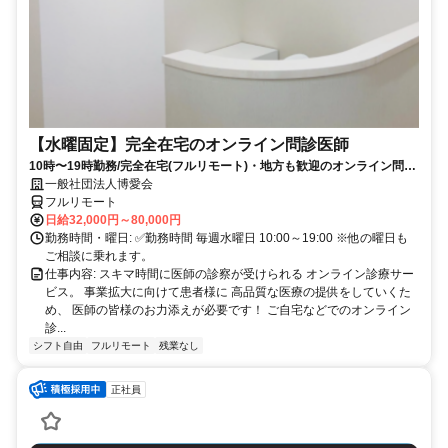
【水曜固定】完全在宅のオンライン問診医師
10時〜19時勤務/完全在宅(フルリモート)・地方も歓迎のオンライン問診
業務
一般社団法人博愛会
フルリモート
日給32,000円～80,000円
勤務時間・曜日: ✅勤務時間 毎週水曜日 10:00～19:00 ※他の曜日も
ご相談に乗れます。
仕事内容: スキマ時間に医師の診察が受けられる オンライン診療サー
ビス。 事業拡大に向けて患者様に 高品質な医療の提供をしていくた
め、 医師の皆様のお力添えが必要です！ ご自宅などでのオンライン
診...
シフト自由
フルリモート
残業なし
正社員