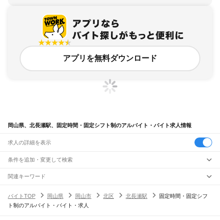
アプリを無料ダウンロード
岡山県、北長瀬駅、固定時間・固定シフト制のアルバイト・バイト求人情報
求人の詳細を表示
条件を追加・変更して検索
市区町村を追加・変更
関連キーワード
完全在宅ワーク 全国
シール貼り 在宅
現在地周辺
ガチャガチャ
犬カフェ
岡山県
駅を追加・変更
バイトTOP
岡山県
岡山市
北区
北長瀬駅
固定時間・固定シフ
岡山県
すべて
ト制のアルバイト・バイト・求人
岡山市
すべて
職種を追加・変更
JR山陽本線(姫路～岡山)
北区
中区
東区
南区
三石駅
吉永駅
和気駅
熊山駅
万富駅
瀬戸駅
上道駅
東岡山駅
高島駅
西川原駅
岡山駅