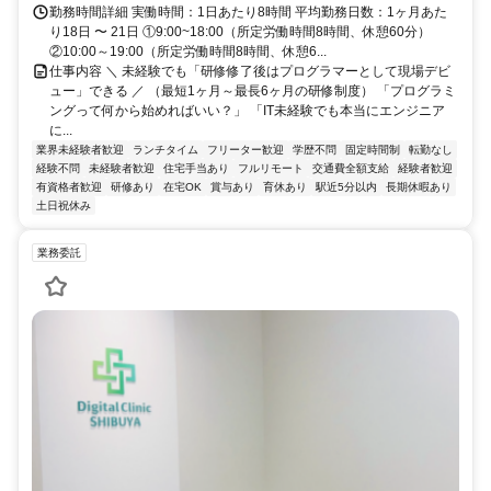
勤務時間詳細 実働時間：1日あたり8時間 平均勤務日数：1ヶ月あた
り18日 〜 21日 ①9:00~18:00（所定労働時間8時間、休憩60分）
②10:00～19:00（所定労働時間8時間、休憩6...
仕事内容 ＼ 未経験でも「研修修了後はプログラマーとして現場デビ
ュー」できる ／ （最短1ヶ月～最長6ヶ月の研修制度） 「プログラミ
ングって何から始めればいい？」 「IT未経験でも本当にエンジニア
に...
業界未経験者歓迎
ランチタイム
フリーター歓迎
学歴不問
固定時間制
転勤なし
経験不問
未経験者歓迎
住宅手当あり
フルリモート
交通費全額支給
経験者歓迎
有資格者歓迎
研修あり
在宅OK
賞与あり
育休あり
駅近5分以内
長期休暇あり
土日祝休み
業務委託