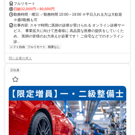
フルリモート
日給32,000円～80,000円
勤務時間・曜日: ✅勤務時間 10:00～19:00 ※平日入れる方は大歓迎
※週0勤務も可
仕事内容: スキマ時間に医師の診察が受けられる オンライン診療サー
ビス。 事業拡大に向けて患者様に 高品質な医療の提供をしていくた
め、 医師の皆様のお力添えが必要です！ ご自宅などでのオンライン
診...
シフト自由
フルリモート
残業なし
同じ企業の求人
正社員