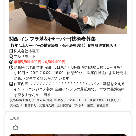
関西 インフラ基盤(サーバー)技術者募集
【3年以上サーバーの構築経験・保守経験必須】資格取得支援あり
株式会社林電子
フルリモート
年俸5,500,000円～6,500,000円
勤務時間詳細 実働時間：1日あたり8時間 平均勤務日数：1ヶ月あた
り19日 〜 20日 ⏰9:00～18:00（休憩60分） ※案件状況により時間外
勤務が 発生する場合がございます。
仕事内容 _/_/_/_/_/_/_/_/_/_/_/_/_/_/_/_/_/_/ メガバンク基盤を支える
インフラエンジニア募集 金融インフラの最前線で、 本物の基盤技術
を磨きませんか。 当社...
資格取得支援あり
固定時間制
転勤なし
フルリモート
経験者歓迎
研修あり
賞与あり
育休あり
交通費支給
土日祝休み
ひげOK
髪型・髪色自由
正社員