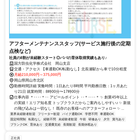
アフターメンテナンススタッフ(サービス施行後の定期
点検など)
社員の8割が未経験スタート◎パパの育休取得実績もあり♪
国方防虫化学株式会社 岡山支店
交通・アクセス 【車通勤OK/転勤なし】北長瀬駅から車で10分程度
月給210,000円～375,000円
岡山県岡山市北区
勤務時間詳細 実働時間：1日あたり8時間 平均勤務日数：1ヶ月あた
り21日 就業時間：8時00分〜17時00分
仕事内容 ＊‥‥＊‥ アピールポイント ‥＊‥‥＊ ✨ 創業45年以上
の実績！エリア知名度 トップクラスだからご案内もしやすい♪ ✨ 新規
の飛び込みは一切なし！ 既存のお客様へのアフターフォロー ✨ ...
業界未経験者歓迎
フリーター歓迎
バイク通勤OK
学歴不問
車通勤OK
固定時間制
転勤なし
経験不問
未経験者歓迎
午前
研修あり
夕方
賞与あり
ブランクOK
育休あり
交通費支給
長期歓迎
長期休暇あり
正社員