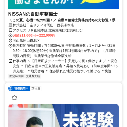
NISSANの自動車整備士
.＼この夏、心機一転の転職！／ 自動車整備士資格お持ちの方歓迎！県外
への転勤無し！誰もが知る安心な会社！賞与5.2か月支給！（昨年度実
株式会社日産サティオ岡山 西長瀬本店
績）
アクセス ＪＲ山陽本線 北長瀬南口徒歩約13分
月給211,000円～222,000円
岡山県岡山市北区
勤務時間 実働時間：7時間30分/日 平均勤務日数：1ヶ月あたり21日
9:30～18:00(休憩60分) ※残業は1日1時間以内が平均です （月15時
間以内目安） ※残業代は別途全額支給
仕事内容 ＼【日産正規ディーラー】安定して長く働けます ／ ＊安心
安定 ＊ 日産自動車の正規販売店 ＊昇給＆賞与あり（前年度年間5.2ヶ
月支給） ＊地元密着 ＊ 住み慣れた地元に根づいて働ける ＊快適...
固定時間制
交通費支給
正社員