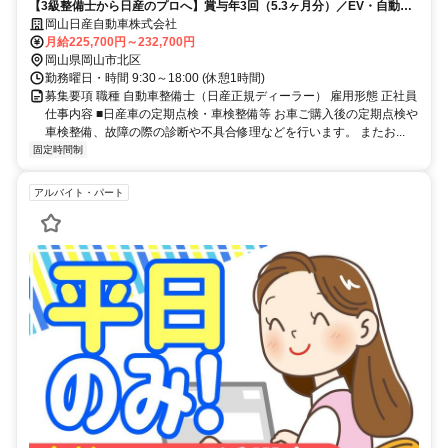
【3級整備士から日産のプロへ】賞与年3回（5.3ヶ月分）／EV・自動運
転など最先端技術に触れる環境
岡山日産自動車株式会社
月給225,700円～232,700円
岡山県岡山市北区
勤務曜日・時間 9:30～18:00 (休憩1時間)
募集要項 職種 自動車整備士（日産正規ディーラー） 雇用形態 正社員
仕事内容 ■日産車の定期点検・車検整備等 お車ご購入後の定期点検や
車検整備、故障の際の診断や不具合修理などを行います。 またお...
固定時間制
アルバイト・パート