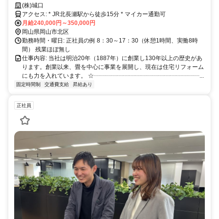
して活躍中！
(株)城口
アクセス: * JR北長瀬駅から徒歩15分 * マイカー通勤可
月給240,000円～350,000円
岡山県岡山市北区
勤務時間・曜日: 正社員の例 8：30～17：30（休憩1時間、実働8時
間） 残業ほぼ無し
仕事内容: 当社は明治20年（1887年）に創業し130年以上の歴史があ
ります。創業以来、畳を中心に事業を展開し、現在は住宅リフォーム
にも力を入れています。 ☆┈┈┈┈┈┈┈┈┈┈┈┈┈┈┈┈┈┈...
固定時間制
交通費支給
昇給あり
正社員