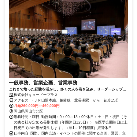
一般事務、営業企画、営業事務
これまで培った経験を活かし、多くの人を巻き込み、リーダーシップを
発揮できる環境で働いてみませんか？
株式会社キョードープラス
アクセス: ・ＪＲ山陽本線、伯備線 北長瀬駅 から 徒歩15分
月給260,000円～460,000円
岡山県岡山市北区
勤務時間・曜日: 勤務時間：9：00～18：00 休日：土・日・祝日（そ
の他会社が定める長期休暇（年間休日125日）） ※医学会開催日は土
日祝日での出勤が発生します。（年1～10日程度）振替休日...
仕事内容: 国際、国内会議・イベントの開催に関する企画、運営、立