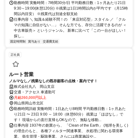
勤務時間 実働時間：7時間30分/日 平均勤務日数：1ヶ月あたり21日
9:30～19:00(休憩120分) ※残業は1日1時間以内が平均です （月15時
間以内目安） ※残業代は別途全額支給
仕事内容 ＼ 知識＆経験不問！の 「来店対応型」スタイル ／ 「クル
マの知識に自信がない…」 そんな方でも、存分に活躍できるのが ＜
中古車販売＞ というジャンル。 新車に比べて「この一台がほしい！
探し...
固定時間制
賞与あり
交通費支給
正社員
ルート営業
ノルマなし／残業なしの既存顧客の点検・案内です！
株式会社丸八 岡山支店
交通・アクセス 車通勤可
月給260,000円以上
岡山県岡山市北区
勤務時間詳細 実働時間：1日あたり8時間 平均勤務日数：1ヶ月あた
り21日 〜 23日 9:00 ～ 18:00（休憩60分） 残業は「ほぼなし」で
す！ 現場からの直行直帰もOKなので、 無駄な移動...
仕事内容 1937年の創業から、 「Clean of the Earth」 (地球を美しく)
の理念のもと、 各種フィルター関連事業、 水処理に関わる環境事
業、 衛生管理・駆除事業、 さらには商業施設や...