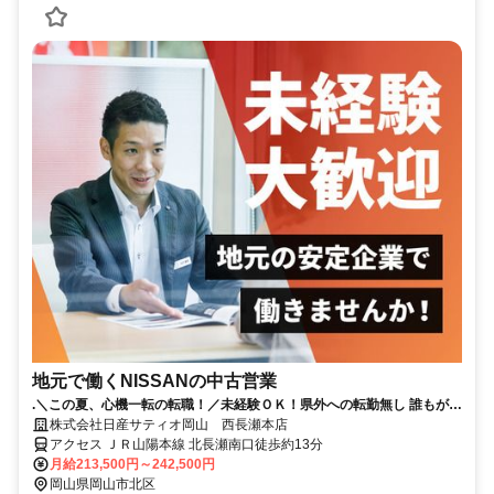
地元で働くNISSANの中古営業
.＼この夏、心機一転の転職！／未経験ＯＫ！県外への転勤無し 誰もが知
る安心な会社！賞与5.2か月支給！（昨年度実績）
株式会社日産サティオ岡山 西長瀬本店
アクセス ＪＲ山陽本線 北長瀬南口徒歩約13分
月給213,500円～242,500円
岡山県岡山市北区