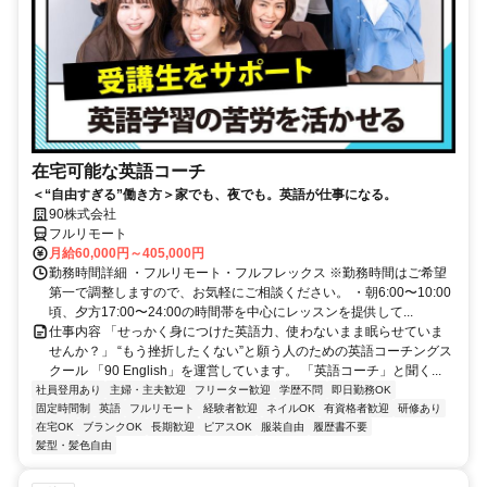
在宅可能な英語コーチ
＜“自由すぎる”働き方＞家でも、夜でも。英語が仕事になる。
90株式会社
フルリモート
月給60,000円～405,000円
勤務時間詳細 ・フルリモート・フルフレックス ※勤務時間はご希望
第一で調整しますので、お気軽にご相談ください。 ・朝6:00〜10:00
頃、夕方17:00〜24:00の時間帯を中心にレッスンを提供して...
仕事内容 「せっかく身につけた英語力、使わないまま眠らせていま
せんか？」 “もう挫折したくない”と願う人のための英語コーチングス
クール 「90 English」を運営しています。 「英語コーチ」と聞く...
社員登用あり
主婦・主夫歓迎
フリーター歓迎
学歴不問
即日勤務OK
固定時間制
英語
フルリモート
経験者歓迎
ネイルOK
有資格者歓迎
研修あり
在宅OK
ブランクOK
長期歓迎
ピアスOK
服装自由
履歴書不要
髪型・髪色自由