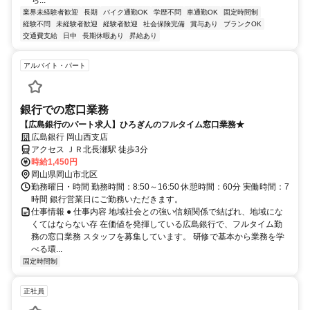
ち...
業界未経験者歓迎
長期
バイク通勤OK
学歴不問
車通勤OK
固定時間制
経験不問
未経験者歓迎
経験者歓迎
社会保険完備
賞与あり
ブランクOK
交通費支給
日中
長期休暇あり
昇給あり
アルバイト・パート
銀行での窓口業務
【広島銀行のパート求人】ひろぎんのフルタイム窓口業務★
広島銀行 岡山西支店
アクセス ＪＲ北長瀬駅 徒歩3分
時給1,450円
岡山県岡山市北区
勤務曜日・時間 勤務時間：8:50～16:50 休憩時間：60分 実働時間：7
時間 銀行営業日にご勤務いただきます。
仕事情報 ● 仕事内容 地域社会との強い信頼関係で結ばれ、地域にな
くてはならない存 在価値を発揮している広島銀行で、フルタイム勤
務の窓口業務 スタッフを募集しています。 研修で基本から業務を学
べる環...
固定時間制
正社員