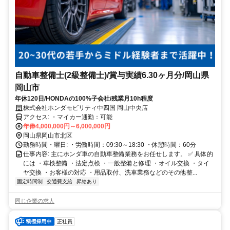
自動車整備士(2級整備士)/賞与実績6.30ヶ月分/岡山県
岡山市
年休120日/HONDAの100%子会社/残業月10h程度
株式会社ホンダモビリティ中四国 岡山中央店
アクセス: ・マイカー通勤：可能
年俸4,000,000円～6,000,000円
岡山県岡山市北区
勤務時間・曜日: ・労働時間：09:30～18:30 ・休憩時間：60分
仕事内容: 主にホンダ車の自動車整備業務をお任せします。 ✅ 具体的
には ・車検整備 ・法定点検 ・一般整備と修理 ・オイル交換 ・タイ
ヤ交換 ・お客様の対応 ・用品取付、洗車業務などのその他整...
固定時間制
交通費支給
昇給あり
同じ企業の求人
正社員