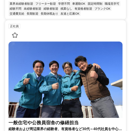
業界未経験者歓迎
フリーター歓迎
学歴不問
車通勤OK
固定時間制
職場見学可
経験不問
未経験者歓迎
経験者歓迎
残業なし
有資格者歓迎
ブランクOK
交通費支給
長期歓迎
長期休暇あり
友達と応募OK
正社員
一般住宅や公務員宿舎の修繕担当
経験者および周辺業界の経験者、有資格者など30代～40代社員を中心と