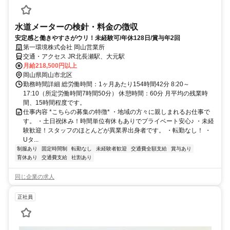
水道メーターの検針・料金の徴収
安定感と働きやすさがウリ！未経験可/年休128日/賞与年2回
第一環境株式会社 岡山営業所
交通・アクセス JR北長瀬駅、大元駅
月給218,500円以上
岡山県岡山市北区
勤務時間詳細 総労働時間：1ヶ月あたり154時間42分 8:20～
17:10（所定労働時間7時間50分） 休憩時間：60分 月平均の残業時
間、15時間程度です。
仕事内容 *こちらの募集の特徴* ・地域の方々に親しまれるお仕事で
す。 ・土日祝休み！時間単位有休もありでプライベート安心♪ ・未経
験歓迎！スタッフのほとんどが異業界出身者です。 ・転勤なし！ ・
Uタ...
制服あり
固定時間制
転勤なし
未経験者歓迎
交通費全額支給
賞与あり
育休あり
交通費支給
社割あり
同じ企業の求人
正社員