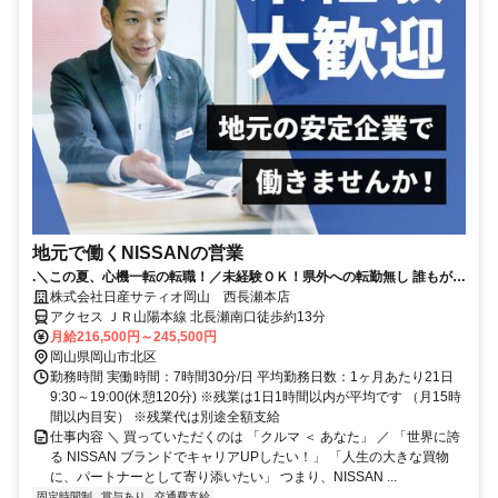
地元で働くNISSANの営業
.＼この夏、心機一転の転職！／未経験ＯＫ！県外への転勤無し 誰もが知
る安心な会社！賞与5.2か月分！（昨年実績）
株式会社日産サティオ岡山 西長瀬本店
アクセス ＪＲ山陽本線 北長瀬南口徒歩約13分
月給216,500円～245,500円
岡山県岡山市北区
勤務時間 実働時間：7時間30分/日 平均勤務日数：1ヶ月あたり21日
9:30～19:00(休憩120分) ※残業は1日1時間以内が平均です （月15時
間以内目安） ※残業代は別途全額支給
仕事内容 ＼ 買っていただくのは 「クルマ ＜ あなた」 ／ 「世界に誇
る NISSAN ブランドでキャリアUPしたい！」 「人生の大きな買物
に、パートナーとして寄り添いたい」 つまり、NISSAN ...
固定時間制
賞与あり
交通費支給