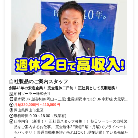
自社製品のご案内スタッフ
創業43年の安定企業！ 完全週休二日制！ 正社員として長期勤務！
◆TVCM放映中！知名度抜群◆
朝日ソーラー株式会社
最寄駅 JR山陽本線(岡山～三原) 北長瀬駅 車で3分 JR宇野線 大元駅
車で6分
月給320,000円～410,000円
岡山県岡山市北区
勤務時間 9:00～18:00（残業有)
仕事内容 〈新着！〉 正社員スタッフ募集！！ 朝日ソーラーの自社製
品をご案内するお仕事。 完全週休2日制(日曜・月曜)でプライベート
もバッチリ！ 普通自動車免許があればOK！ 現在活躍している先輩た