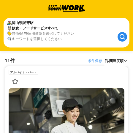
岡山県
足守駅
飲食・フードサービスすべて
特徴/給与/雇用形態を選択してください
キーワードを選択してください
11件
条件保存
関連度順
アルバイト・パート