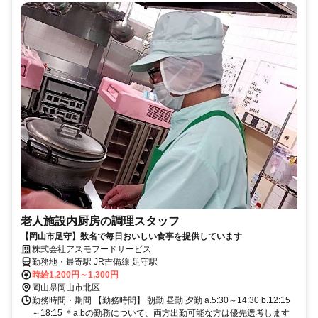
老人施設内厨房の調理スタッフ
【岡山市足守】数名で毎日おいしい食事を提供しています
株式会社アスモフードサービス
勤務地・最寄駅 JR吉備線 足守駅
時給1,200円～1,300円
岡山県岡山市北区
勤務時間・期間 【勤務時間】 朝勤 昼勤 夕勤 a.5:30～14:30 b.12:15
～18:15 ＊a.bの勤務について、両方出勤可能な方は優先選考します