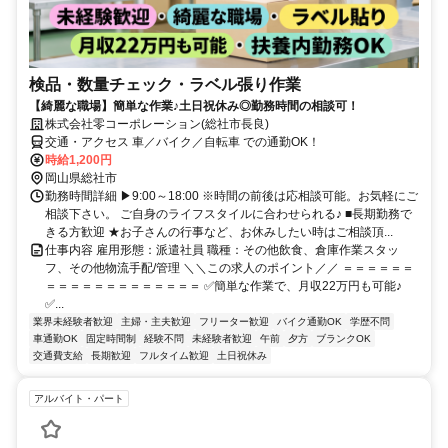
検品・数量チェック・ラベル張り作業
【綺麗な職場】簡単な作業♪土日祝休み◎勤務時間の相談可！
株式会社零コーポレーション(総社市長良)
交通・アクセス 車／バイク／自転車 での通勤OK！
時給1,200円
岡山県総社市
勤務時間詳細 ▶9:00～18:00 ※時間の前後は応相談可能。お気軽にご
相談下さい。 ご自身のライフスタイルに合わせられる♪ ■長期勤務で
きる方歓迎 ★お子さんの行事など、お休みしたい時はご相談頂...
仕事内容 雇用形態：派遣社員 職種：その他飲食、倉庫作業スタッ
フ、その他物流手配/管理 ＼＼この求人のポイント／／ ＝＝＝＝＝＝
＝＝＝＝＝＝＝＝＝＝＝＝＝ ✅簡単な作業で、月収22万円も可能♪
✅...
業界未経験者歓迎
主婦・主夫歓迎
フリーター歓迎
バイク通勤OK
学歴不問
車通勤OK
固定時間制
経験不問
未経験者歓迎
午前
夕方
ブランクOK
交通費支給
長期歓迎
フルタイム歓迎
土日祝休み
アルバイト・パート