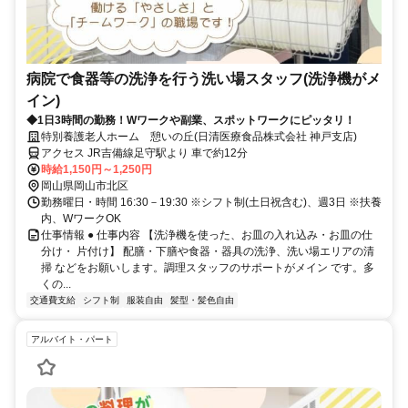
病院で食器等の洗浄を行う洗い場スタッフ(洗浄機がメ
イン)
◆1日3時間の勤務！Wワークや副業、スポットワークにピッタリ！
特別養護老人ホーム 憩いの丘(日清医療食品株式会社 神戸支店)
アクセス JR吉備線足守駅より 車で約12分
時給1,150円～1,250円
岡山県岡山市北区
勤務曜日・時間 16:30－19:30 ※シフト制(土日祝含む)、週3日 ※扶養
内、WワークOK
仕事情報 ● 仕事内容 【洗浄機を使った、お皿の入れ込み・お皿の仕
分け・ 片付け】 配膳・下膳や食器・器具の洗浄、洗い場エリアの清
掃 などをお願いします。調理スタッフのサポートがメイン です。多
くの...
交通費支給
シフト制
服装自由
髪型・髪色自由
アルバイト・パート