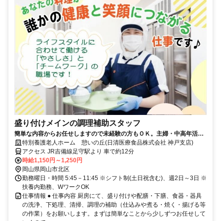
盛り付けメインの調理補助スタッフ
簡単な内容からお任せしますので未経験の方もＯＫ。主婦・中高年活躍
中◆履歴書不要◆
特別養護老人ホーム 憩いの丘(日清医療食品株式会社 神戸支店)
アクセス JR吉備線足守駅より 車で約12分
時給1,150円～1,250円
岡山県岡山市北区
勤務曜日・時間 5:45－11:45 ※シフト制(土日祝含む)、週2日～3日 ※
扶養内勤務、WワークOK
仕事情報 ● 仕事内容 厨房にて、盛り付けや配膳・下膳、食器・器具
の洗浄、下処理、清掃、調理の補助（仕込みや煮る・焼く・揚げる等
の作業）をお願いします。まずは簡単なことから少しずつお任せして