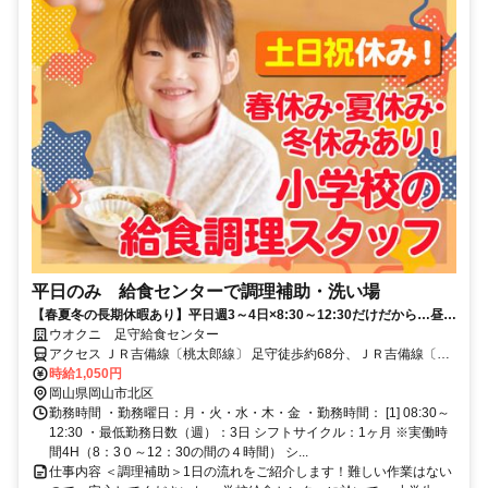
平日のみ 給食センターで調理補助・洗い場
【春夏冬の長期休暇あり】平日週3～4日×8:30～12:30だけだから…昼以
降、家事や用事など空いた時間が活用できる！未経験・ブランクOK◎
ウオクニ 足守給食センター
アクセス ＪＲ吉備線〔桃太郎線〕 足守徒歩約68分、ＪＲ吉備線〔桃
太郎線〕 備中高松徒歩約91分、ＪＲ吉備線〔桃太郎線〕 服部（岡山
時給1,050円
県）徒歩約92分
岡山県岡山市北区
勤務時間 ・勤務曜日：月・火・水・木・金 ・勤務時間： [1] 08:30～
12:30 ・最低勤務日数（週）：3日 シフトサイクル：1ヶ月 ※実働時
間4H（8：3０～12：30の間の４時間） シ...
仕事内容 ＜調理補助＞1日の流れをご紹介します！難しい作業はない