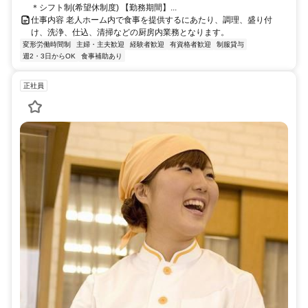
＊シフト制(希望休制度) 【勤務期間】...
仕事内容 老人ホーム内で食事を提供するにあたり、調理、盛り付
け、洗浄、仕込、清掃などの厨房内業務となります。
変形労働時間制
主婦・主夫歓迎
経験者歓迎
有資格者歓迎
制服貸与
週2・3日からOK
食事補助あり
正社員