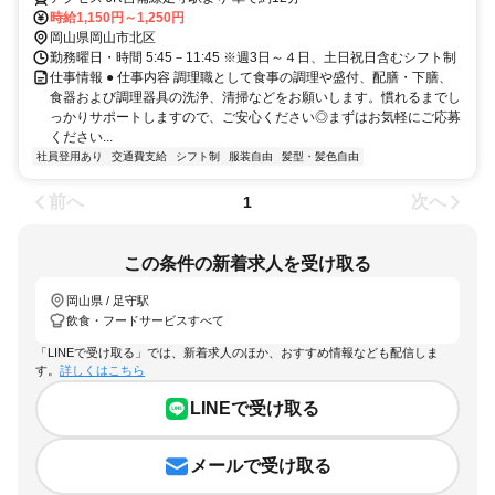
時給1,150円～1,250円
岡山県岡山市北区
勤務曜日・時間 5:45－11:45 ※週3日～４日、土日祝日含むシフト制
仕事情報 ● 仕事内容 調理職として食事の調理や盛付、配膳・下膳、
食器および調理器具の洗浄、清掃などをお願いします。慣れるまでし
っかりサポートしますので、ご安心ください◎まずはお気軽にご応募
ください...
社員登用あり
交通費支給
シフト制
服装自由
髪型・髪色自由
前へ
次へ
1
この条件の新着求人を受け取る
岡山県 / 足守駅
飲食・フードサービスすべて
「LINEで受け取る」では、新着求人のほか、おすすめ情報なども配信しま
す。
詳しくはこちら
LINEで受け取る
メールで受け取る