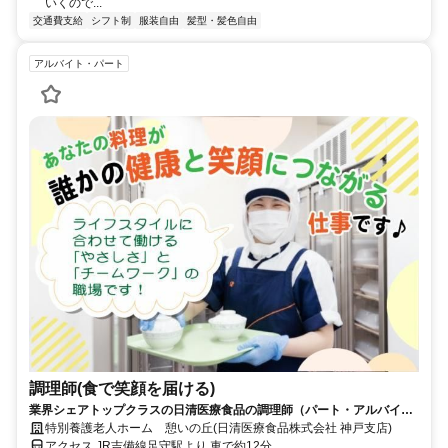
いくので...
交通費支給
シフト制
服装自由
髪型・髪色自由
アルバイト・パート
調理師(食で笑顔を届ける)
業界シェアトップクラスの日清医療食品の調理師（パート・アルバイ
ト）求人
特別養護老人ホーム 憩いの丘(日清医療食品株式会社 神戸支店)
アクセス JR吉備線足守駅より 車で約12分