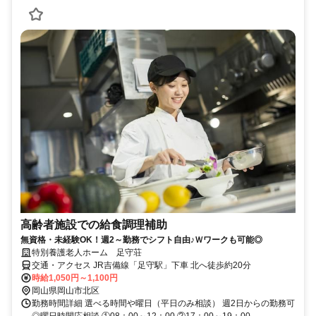
高齢者施設での給食調理補助
無資格・未経験OK！週2～勤務でシフト自由♪Ｗワークも可能◎
特別養護老人ホーム 足守荘
交通・アクセス JR吉備線「足守駅」下車 北へ徒歩約20分
時給1,050円～1,100円
岡山県岡山市北区
勤務時間詳細 選べる時間や曜日（平日のみ相談） 週2日からの勤務可