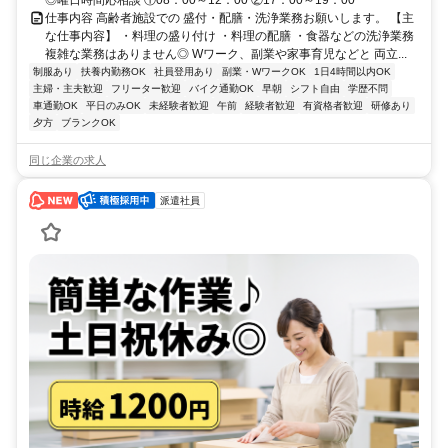
◎曜日時間応相談 ①08：00～12：00 ②17：00～19：00
仕事内容 高齢者施設での 盛付・配膳・洗浄業務お願いします。 【主
な仕事内容】 ・料理の盛り付け ・料理の配膳 ・食器などの洗浄業務
複雑な業務はありません◎ Wワーク、副業や家事育児などと 両立...
制服あり
扶養内勤務OK
社員登用あり
副業・WワークOK
1日4時間以内OK
主婦・主夫歓迎
フリーター歓迎
バイク通勤OK
早朝
シフト自由
学歴不問
車通勤OK
平日のみOK
未経験者歓迎
午前
経験者歓迎
有資格者歓迎
研修あり
夕方
ブランクOK
同じ企業の求人
派遣社員