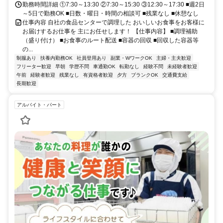
勤務時間詳細 ①7:30～13:30 ②7:30～15:30 ③12:30～17:30 ■週2日
～5日で勤務OK ■日数・曜日・時間の相談可 ■残業なし ■休憩なし
仕事内容 自社の食品センターで調理した おいしいお食事をお客様に
お届けするお仕事を 主にお任せします！ 【仕事内容】 ■調理補助
（盛り付け） ■お食事のルート配送 ■容器の回収 ■回収した容器等
の...
制服あり
扶養内勤務OK
社員登用あり
副業・WワークOK
主婦・主夫歓迎
フリーター歓迎
早朝
学歴不問
車通勤OK
転勤なし
経験不問
未経験者歓迎
午前
経験者歓迎
残業なし
有資格者歓迎
夕方
ブランクOK
交通費支給
長期歓迎
アルバイト・パート