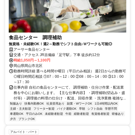
食品センター 調理補助
無資格・未経験OK！週2～勤務でシフト自由♪Ｗワークも可能◎
アーサー食品センター
交通・アクセス JR吉備線「足守駅」下車 徒歩約12分
時給1,050円～1,100円
岡山県岡山市北区
勤務時間詳細 選べる時間や曜日（平日のみ相談） 週2日からの勤務可
◎曜日時間応相談 ①07：00～12：00 ②08：00～14：00 ③13：00
～17：30
仕事内容 自社の食品センターにて、 調理補助・仕分け作業・配送業
務を中心にお願いします。 【主な仕事内容】 ・調理補助(切込み・盛
付等) ・調理後の料理の仕分け ・配送、回収作業 ・洗浄業務 複雑な...
制服あり
扶養内勤務OK
社員登用あり
副業・WワークOK
1日4時間以内OK
主婦・主夫歓迎
フリーター歓迎
バイク通勤OK
早朝
シフト自由
学歴不問
車通勤OK
平日のみOK
未経験者歓迎
午前
経験者歓迎
有資格者歓迎
研修あり
夕方
ブランクOK
アルバイト・パート