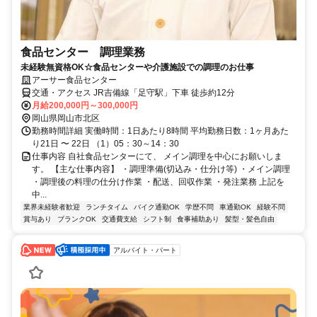
食品センター 調理業務
未経験無資格OK☆食品センターや介護施設での調理のお仕事
アーサー食品センター
交通・アクセス JR吉備線「足守駅」下車 徒歩約12分
月給200,000円～300,000円
岡山県岡山市北区
勤務時間詳細 実働時間：1日あたり8時間 平均勤務日数：1ヶ月あた
り21日 〜 22日 （1）05：30～14：30
仕事内容 自社食品センターにて、 メイン調理を中心にお願いしま
す。 【主な仕事内容】 ・調理準備(切込み・仕分け等) ・メイン調理
・調理後の料理の仕分け作業 ・配送、回収作業 ・発注業務 上記を
中...
業界未経験者歓迎
ランチタイム
バイク通勤OK
学歴不問
車通勤OK
経験不問
賞与あり
ブランクOK
交通費支給
シフト制
食事補助あり
髪型・髪色自由
アルバイト・パート