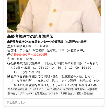
高齢者施設での給食調理師
未経験無資格OK☆食品センターや介護施設での調理のお仕事
特別養護老人ホーム 足守荘
交通・アクセス JR吉備線「足守駅」下車 北へ徒歩約20分
月給200,000円～300,000円
岡山県岡山市北区
勤務時間詳細 実働時間：1日あたり8時間 平均勤務日数：1ヶ月あた
り21日 〜 22日 （1）05：30～14：30 （2）10：00～19：00
（1）・（2）の交代制
仕事内容 高齢者施設での 調理・盛付・配膳業務をお願いします。
【主な仕事内容】 ・食材の切り込み ・メイン調理 ・料理の盛り付け
・料理の配膳 複雑な業務はありません◎ 久々のお仕事復帰や 転職...
業界未経験者歓迎
ランチタイム
バイク通勤OK
学歴不問
車通勤OK
経験不問
賞与あり
ブランクOK
交通費支給
シフト制
食事補助あり
髪型・髪色自由
同じ企業の求人