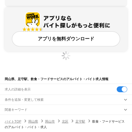
アプリを無料ダウンロード
岡山県、足守駅、飲食・フードサービスのアルバイト・バイト求人情報
求人の詳細を表示
条件を追加・変更して検索
市区町村を追加・変更
関連キーワード
完全在宅ワーク 全国
シール貼り 在宅
現在地周辺
ガチャガチャ
犬カフェ
岡山県
駅を追加・変更
バイトTOP
岡山県
岡山市
北区
足守駅
飲食・フードサービス
岡山県
すべて
のアルバイト・バイト・求人
岡山市
すべて
職種を追加・変更
JR山陽本線(姫路～岡山)