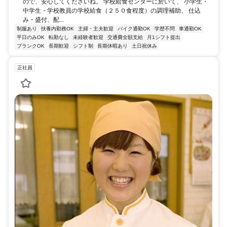
ので、安心してくださいね。 学校給食センターに於いて、 小学生・
中学生・学校教員の学校給食（２５０食程度）の調理補助、 仕込
み・盛付、配...
制服あり
扶養内勤務OK
主婦・主夫歓迎
バイク通勤OK
学歴不問
車通勤OK
平日のみOK
転勤なし
未経験者歓迎
交通費全額支給
月1シフト提出
ブランクOK
長期歓迎
シフト制
長期休暇あり
土日祝休み
正社員