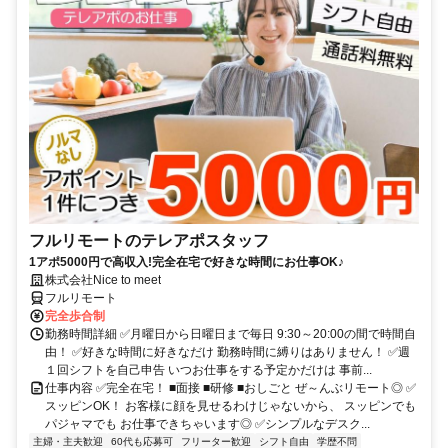
フルリモートのテレアポスタッフ
1アポ5000円で高収入!完全在宅で好きな時間にお仕事OK♪
株式会社Nice to meet
フルリモート
完全歩合制
勤務時間詳細 ✅月曜日から日曜日まで毎日 9:30～20:00の間で時間自
由！ ✅好きな時間に好きなだけ 勤務時間に縛りはありません！ ✅週
１回シフトを自己申告 いつお仕事をする予定かだけは 事前...
仕事内容 ✅完全在宅！ ■面接 ■研修 ■おしごと ぜ～んぶリモート◎ ✅
スッピンOK！ お客様に顔を見せるわけじゃないから、 スッピンでも
パジャマでも お仕事できちゃいます◎ ✅シンプルなデスク...
主婦・主夫歓迎
60代も応募可
フリーター歓迎
シフト自由
学歴不問