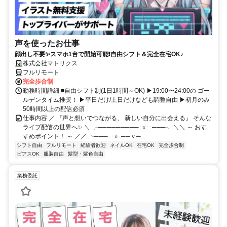
声を使ったお仕事
顔出し不要✨スマホ1台で開始可能❗自由シフト＆完全在宅OK♪
株式会社マトリクス
フルリモート
完全歩合制
勤務時間詳細 ■自由シフト制(1日1時間～OK) ▶19:00〜24:00の ゴー
ルデンタイム推奨！ ▶平日だけ/土日だけなども調整自由 ▶初月のみ
50時間以上の配信必須
仕事内容 ／ 『声と想いでつながる、 新しい自分に出会える』 そんな
ライブ配信の世界へ✨ ＼ ╭─────────･⭐･･───╮ ＼＼ ～ おす
すめポイント！ ～ ／／ ╰───･･⭐･──ｖ─...
シフト自由
フルリモート
経験者歓迎
ネイルOK
在宅OK
完全歩合制
ピアスOK
服装自由
髪型・髪色自由
業務委託