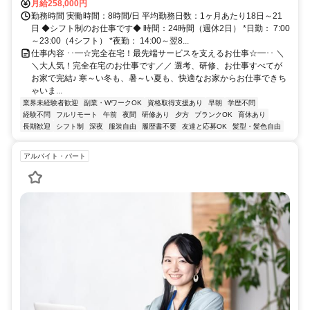
月給258,000円
勤務時間 実働時間：8時間/日 平均勤務日数：1ヶ月あたり18日～21
日 ◆シフト制のお仕事です◆ 時間：24時間（週休2日） *日勤： 7:00
～23:00（4シフト） *夜勤： 14:00～翌8...
仕事内容 ･･━☆完全在宅！最先端サービスを支えるお仕事☆━･･ ＼
＼大人気！完全在宅のお仕事です／／ 選考、研修、お仕事すべてが
お家で完結♪ 寒～い冬も、暑～い夏も、快適なお家からお仕事できち
ゃいま...
業界未経験者歓迎
副業・WワークOK
資格取得支援あり
早朝
学歴不問
経験不問
フルリモート
午前
夜間
研修あり
夕方
ブランクOK
育休あり
長期歓迎
シフト制
深夜
服装自由
履歴書不要
友達と応募OK
髪型・髪色自由
アルバイト・パート