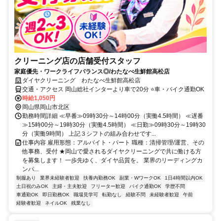
クリーニング店の店舗受付スタッフ
家庭優先・ワークライフバランス◎/わたなべ生鮮館高松店
ダイヤクリーニング わたなべ生鮮館高松店
交通・アクセス 岡山総社インターより車で20分 ⭐車・バイク通勤OK
時給1,050円
岡山県岡山市北区
勤務時間詳細 ≪早番≫09時30分～14時00分（実働4.5時間） ≪遅番
≫15時00分～19時30分（実働4.5時間） ≪日勤≫09時30分～19時30
分（実働9時間） 上記３シフトの組み合わせです...
仕事内容 雇用形態：アルバイト・パート 職種：清掃管理/運営、その
他事務、受付 ★岡山で愛されるダイヤクリーニングで共に働ける方
を募集します！ 一歩先ゆく、ダイヤ品質を。 業界のリーディングカ
ンパ...
制服あり
業界未経験者歓迎
扶養内勤務OK
副業・WワークOK
1日4時間以内OK
土日祝のみOK
主婦・主夫歓迎
フリーター歓迎
バイク通勤OK
学歴不問
車通勤OK
即日勤務OK
職場見学可
転勤なし
経験不問
未経験者歓迎
午前
経験者歓迎
ネイルOK
残業なし