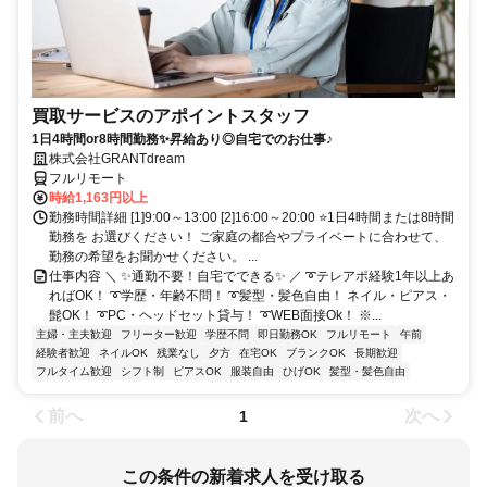
買取サービスのアポイントスタッフ
1日4時間or8時間勤務✨昇給あり◎自宅でのお仕事♪
株式会社GRANTdream
フルリモート
時給1,163円以上
勤務時間詳細 [1]9:00～13:00 [2]16:00～20:00 ⭐1日4時間または8時間
勤務を お選びください！ ご家庭の都合やプライベートに合わせて、
勤務の希望をお聞かせください。 ...
仕事内容 ＼ ✨通勤不要！自宅でできる✨ ／ ➰テレアポ経験1年以上あ
ればOK！ ➰学歴・年齢不問！ ➰髪型・髪色自由！ ネイル・ピアス・
髭OK！ ➰PC・ヘッドセット貸与！ ➰WEB面接Ok！ ※...
主婦・主夫歓迎
フリーター歓迎
学歴不問
即日勤務OK
フルリモート
午前
経験者歓迎
ネイルOK
残業なし
夕方
在宅OK
ブランクOK
長期歓迎
フルタイム歓迎
シフト制
ピアスOK
服装自由
ひげOK
髪型・髪色自由
前へ
次へ
1
この条件の新着求人を受け取る