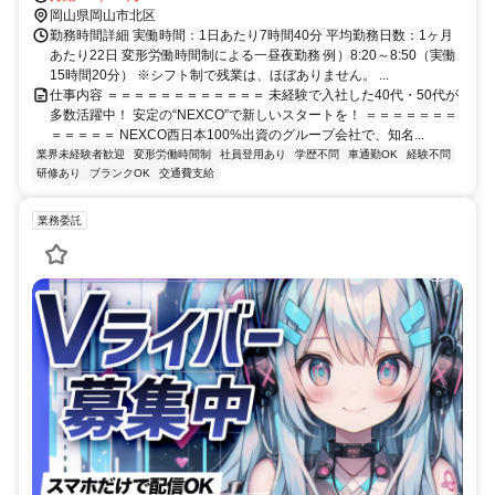
岡山県岡山市北区
勤務時間詳細 実働時間：1日あたり7時間40分 平均勤務日数：1ヶ月
あたり22日 変形労働時間制による一昼夜勤務 例）8:20～8:50（実働
15時間20分） ※シフト制で残業は、ほぼありません。 ...
仕事内容 ＝＝＝＝＝＝＝＝＝＝＝＝ 未経験で入社した40代・50代が
多数活躍中！ 安定の“NEXCO”で新しいスタートを！ ＝＝＝＝＝＝＝
＝＝＝＝＝ NEXCO西日本100%出資のグループ会社で、知名...
業界未経験者歓迎
変形労働時間制
社員登用あり
学歴不問
車通勤OK
経験不問
研修あり
ブランクOK
交通費支給
業務委託