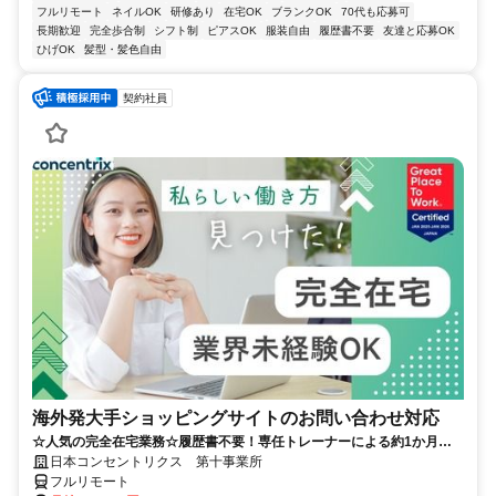
フルリモート
ネイルOK
研修あり
在宅OK
ブランクOK
70代も応募可
長期歓迎
完全歩合制
シフト制
ピアスOK
服装自由
履歴書不要
友達と応募OK
ひげOK
髪型・髪色自由
契約社員
海外発大手ショッピングサイトのお問い合わせ対応
☆人気の完全在宅業務☆履歴書不要！専任トレーナーによる約1か月の
研修で、業界未経験の方も安心！
日本コンセントリクス 第十事業所
フルリモート