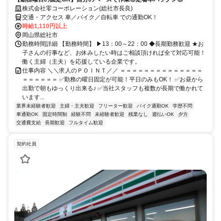
株式会社零コーポレーション(総社市長良)
交通・アクセス 車／バイク／自転車 での通勤OK！
時給1,110円以上
岡山県総社市
勤務時間詳細 【勤務時間】 ▶13：00～22：00 ◆長期勤務歓迎 ★お
子さんの行事など、お休みしたい時はご相談頂ければ全て対応可能！
働く主婦（主夫）を応援している企業です。
仕事内容 ＼＼求人のＰＯＩＮＴ／／ ＝＝＝＝＝＝＝＝＝＝＝＝＝＝
＝＝＝＝＝＝ ✅勤務の曜日固定が可能！平日のみもOK！ ✅お昼から
出勤で朝もゆっくり出来る♪ ✅当社スタッフも複数が長期で働かれて
います...
業界未経験者歓迎
主婦・主夫歓迎
フリーター歓迎
バイク通勤OK
学歴不問
車通勤OK
固定時間制
経験不問
未経験者歓迎
残業なし
週払いOK
夕方
交通費支給
長期歓迎
フルタイム歓迎
契約社員