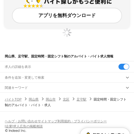
アプリを無料ダウンロード
岡山県、足守駅、固定時間・固定シフト制のアルバイト・バイト求人情報
求人の詳細を表示
条件を追加・変更して検索
市区町村を追加・変更
関連キーワード
完全在宅ワーク 全国
シール貼り 在宅
現在地周辺
ガチャガチャ
犬カフェ
岡山県
駅を追加・変更
バイトTOP
岡山県
岡山市
北区
足守駅
固定時間・固定シフト
岡山県
すべて
制のアルバイト・バイト・求人
岡山市
すべて
職種を追加・変更
JR山陽本線(姫路～岡山)
北区
中区
東区
南区
三石駅
吉永駅
和気駅
熊山駅
万富駅
瀬戸駅
上道駅
東岡山駅
高島駅
西川原駅
岡山駅
飲食・フードサービス
倉敷市
津山市
玉野市
笠岡市
井原市
総社市
高梁市
新見市
備前市
瀬戸内市
赤磐市
特徴を追加・変更
飲食・フードサービス
すべて
ヘルプ・お問い合わせ
サイトマップ
利用規約・プライバシーポリシー
JR山陽本線(岡山～三原)
真庭市
美作市
浅口市
和気郡
都窪郡
浅口郡
小田郡
真庭郡
苫田郡
勝田郡
英田郡
ホールスタッフ
キッチンスタッフ
皿洗い・洗い場
精肉・鮮魚加工
給食調理
人気
[企業]求人広告の掲載相談
岡山駅
北長瀬駅
庭瀬駅
中庄駅
倉敷駅
西阿知駅
新倉敷駅
金光駅
鴨方駅
里庄駅
笠岡駅
久米郡
加賀郡
雇用形態を追加・変更
パン屋（ベーカリー）
フードカウンター販売員
バー（BAR）・バーテンダー
日払いOK
高校生歓迎
学生歓迎
深夜の仕事
髪型・髪色自由
ひげOK
ネイルOK