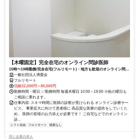
【木曜固定】完全在宅のオンライン問診医師
10時〜19時勤務/完全在宅(フルリモート)・地方も歓迎のオンライン問診
業務
一般社団法人博愛会
フルリモート
日給32,000円～80,000円
勤務時間・曜日: ✅勤務時間 毎週木曜日 10:00～19:00 ※他の曜日も
ご相談に乗れます。
仕事内容: スキマ時間に医師の診察が受けられる オンライン診療サー
ビス。 事業拡大に向けて患者様に 高品質な医療の提供をしていくた
め、 医師の皆様のお力添えが必要です！ ご自宅などでのオンライン
診...
シフト自由
フルリモート
残業なし
同じ企業の求人