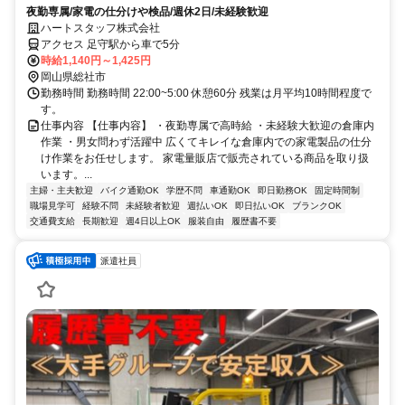
夜勤専属/家電の仕分けや検品/週休2日/未経験歓迎
ハートスタッフ株式会社
アクセス 足守駅から車で5分
時給1,140円～1,425円
岡山県総社市
勤務時間 勤務時間 22:00~5:00 休憩60分 残業は月平均10時間程度で
す。
仕事内容 【仕事内容】 ・夜勤専属で高時給 ・未経験大歓迎の倉庫内
作業 ・男女問わず活躍中 広くてキレイな倉庫内での家電製品の仕分
け作業をお任せします。 家電量販店で販売されている商品を取り扱
います。...
主婦・主夫歓迎
バイク通勤OK
学歴不問
車通勤OK
即日勤務OK
固定時間制
職場見学可
経験不問
未経験者歓迎
週払いOK
即日払いOK
ブランクOK
交通費支給
長期歓迎
週4日以上OK
服装自由
履歴書不要
派遣社員