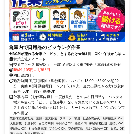
倉庫内で日用品のピッキング作業
★BGMが流れる倉庫で「ピッ」とするだけ★週3日～OK・午後からゆっ
くり出勤♪簡単軽作業♪経験・未経験者歓迎！
株式会社アイニード
交通アクセス 最寄駅：足守駅 足守駅より車で6分 ＊車通勤OK,転勤な
し,バイク通勤OK
時給1,105円～1,382円
岡山県総社市
勤務時間 固定時間制 ＜勤務時間について＞ 13:00～22:00 休憩60
分・実働8時間 勤務曜日：シフト制 (※火・金に出勤できる方) 扶養内
勤務もOK！ 週3～勤務OK！
仕事内容 【お仕事内容】 一度は見たことのある日用品を、ハンディ
端末を使って「ピッ」と読み取りながら集めていくお仕事です！ リ
スト通りに商品を棚から取り出し、カートへ入れていくだけのシンプ
ル作業な...
業界未経験者歓迎
主婦・主夫歓迎
フリーター歓迎
社会保険あり
給料前払いOK
大量募集
学歴不問
固定時間制
平日のみOK
経験不問
未経験者歓迎
週払いOK
即日払いOK
社会保険完備
ブランクOK
交通費支給
週2・3日からOK
日払いOK
服装自由
友達と応募OK