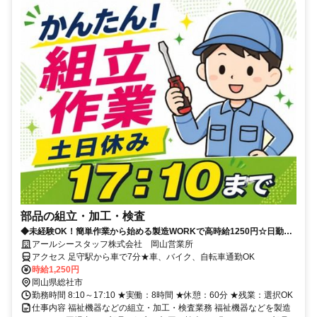
部品の組立・加工・検査
◆未経験OK！簡単作業から始める製造WORKで高時給1250円☆日勤固
定で生活リズム安定！
アールシースタッフ株式会社 岡山営業所
アクセス 足守駅から車で7分★車、バイク、自転車通勤OK
時給1,250円
岡山県総社市
勤務時間 8:10～17:10 ★実働：8時間 ★休憩：60分 ★残業：選択OK
仕事内容 福祉機器などの組立・加工・検査業務 福祉機器などを製造