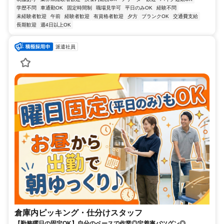
学歴不問
車通勤OK
固定時間制
職場見学可
平日のみOK
経験不問
未経験者歓迎
午前
経験者歓迎
有資格者歓迎
夕方
ブランクOK
交通費支給
長期歓迎
週4日以上OK
派遣社員
倉庫内ピッキング・仕分けスタッフ
【勤務曜日の固定OK】自分のペースで作業◎定着率バツグン◎