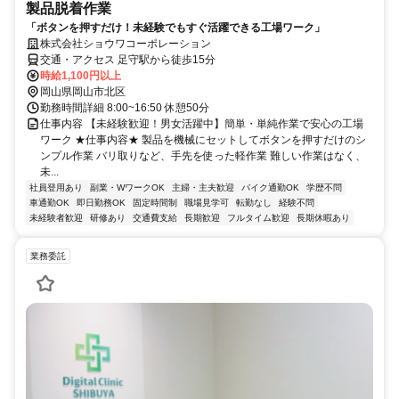
製品脱着作業
「ボタンを押すだけ！未経験でもすぐ活躍できる工場ワーク」
株式会社ショウワコーポレーション
交通・アクセス 足守駅から徒歩15分
時給1,100円以上
岡山県岡山市北区
勤務時間詳細 8:00~16:50 休憩50分
仕事内容 【未経験歓迎！男女活躍中】簡単・単純作業で安心の工場
ワーク ★仕事内容★ 製品を機械にセットしてボタンを押すだけのシ
ンプル作業 バリ取りなど、手先を使った軽作業 難しい作業はなく、
未...
社員登用あり
副業・WワークOK
主婦・主夫歓迎
バイク通勤OK
学歴不問
車通勤OK
即日勤務OK
固定時間制
職場見学可
転勤なし
経験不問
未経験者歓迎
研修あり
交通費支給
長期歓迎
フルタイム歓迎
長期休暇あり
業務委託