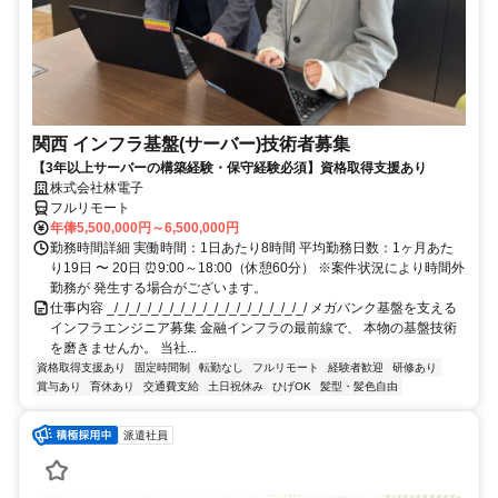
関西 インフラ基盤(サーバー)技術者募集
【3年以上サーバーの構築経験・保守経験必須】資格取得支援あり
株式会社林電子
フルリモート
年俸5,500,000円～6,500,000円
勤務時間詳細 実働時間：1日あたり8時間 平均勤務日数：1ヶ月あた
り19日 〜 20日 ⏰9:00～18:00（休憩60分） ※案件状況により時間外
勤務が 発生する場合がございます。
仕事内容 _/_/_/_/_/_/_/_/_/_/_/_/_/_/_/_/_/_/ メガバンク基盤を支える
インフラエンジニア募集 金融インフラの最前線で、 本物の基盤技術
を磨きませんか。 当社...
資格取得支援あり
固定時間制
転勤なし
フルリモート
経験者歓迎
研修あり
賞与あり
育休あり
交通費支給
土日祝休み
ひげOK
髪型・髪色自由
派遣社員