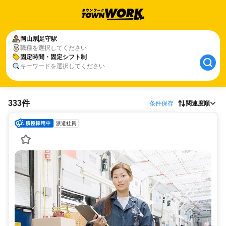
岡山県
足守駅
職種を選択してください
固定時間・固定シフト制
キーワードを選択してください
333件
条件保存
関連度順
派遣社員