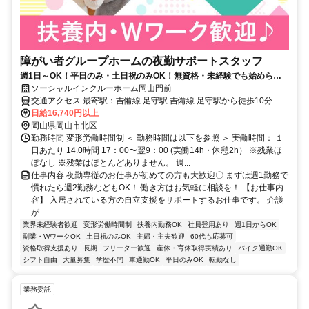
障がい者グループホームの夜勤サポートスタッフ
週1日～OK！平日のみ・土日祝のみOK！無資格・未経験でも始められ
ます。目の前の人に喜んでいただくことに、一生懸命になれる仕事で
ソーシャルインクルーホーム岡山門前
す。
交通アクセス 最寄駅：吉備線 足守駅 吉備線 足守駅から徒歩10分
日給16,740円以上
岡山県岡山市北区
勤務時間 変形労働時間制 ＜ 勤務時間は以下を参照 ＞ 実働時間： １
日あたり 14.0時間 17：00〜翌9：00 (実働14h・休憩2h） ※残業ほ
ぼなし ※残業はほとんどありません。 週...
仕事内容 夜勤専従のお仕事が初めての方も大歓迎〇 まずは週1勤務で
慣れたら週2勤務などもOK！ 働き方はお気軽に相談を！ 【お仕事内
容】 入居されている方の自立支援をサポートするお仕事です。 介護
が...
業界未経験者歓迎
変形労働時間制
扶養内勤務OK
社員登用あり
週1日からOK
副業・WワークOK
土日祝のみOK
主婦・主夫歓迎
60代も応募可
資格取得支援あり
長期
フリーター歓迎
産休・育休取得実績あり
バイク通勤OK
シフト自由
大量募集
学歴不問
車通勤OK
平日のみOK
転勤なし
業務委託