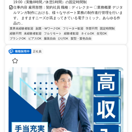
19:00（実働8時間／休憩1時間）の固定時間制
仕事内容 雇用形態：契約社員 職種：ディレクター 〇業務概要 デジタ
ルマンガ制作における、様々なサポート業務の制作進行管理を行いま
す。 ますますニーズが高まってきている電子コミック。あらゆる作
品の...
業界未経験者歓迎
副業・WワークOK
フリーター歓迎
学歴不問
固定時間制
経験不問
未経験者歓迎
フルリモート
経験者歓迎
ネイルOK
在宅OK
ブランクOK
ピアスOK
服装自由
ひげOK
髪型・髪色自由
正社員