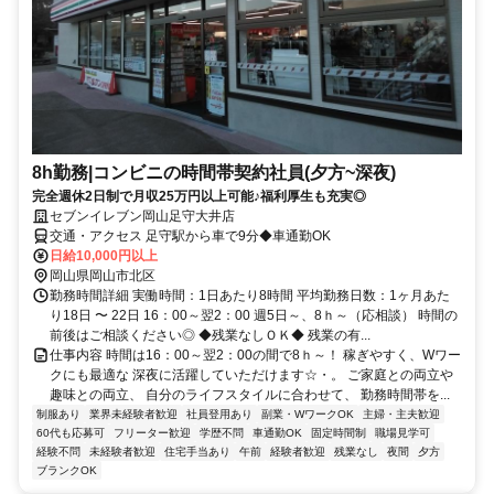
8h勤務|コンビニの時間帯契約社員(夕方~深夜)
完全週休2日制で月収25万円以上可能♪福利厚生も充実◎
セブンイレブン岡山足守大井店
交通・アクセス 足守駅から車で9分◆車通勤OK
日給10,000円以上
岡山県岡山市北区
勤務時間詳細 実働時間：1日あたり8時間 平均勤務日数：1ヶ月あた
り18日 〜 22日 16：00～翌2：00 週5日～、8ｈ～（応相談） 時間の
前後はご相談ください◎ ◆残業なしＯＫ◆ 残業の有...
仕事内容 時間は16：00～翌2：00の間で8ｈ～！ 稼ぎやすく、Wワー
クにも最適な 深夜に活躍していただけます☆・。 ご家庭との両立や
趣味との両立、 自分のライフスタイルに合わせて、 勤務時間帯を...
制服あり
業界未経験者歓迎
社員登用あり
副業・WワークOK
主婦・主夫歓迎
60代も応募可
フリーター歓迎
学歴不問
車通勤OK
固定時間制
職場見学可
経験不問
未経験者歓迎
住宅手当あり
午前
経験者歓迎
残業なし
夜間
夕方
ブランクOK