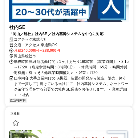
社内SE
「岡山／総社」社内SE ／社内基幹システムを中心に対応
コアテック株式会社
交通・アクセス 車通勤OK
月給240,000円～288,000円
岡山県総社市
勤務時間詳細 総労働時間：1ヶ月あたり160時間 【就業時間】 ・8:15
～17:20 （所定労働時間：8時間0分） ・休憩時間：65分 ・時間外労
働有無：有 ＜その他就業時間補足＞ ・残業：月20...
仕事内容 大手企業向けのFA機器、装置の開発から製造、販売、保守
まで一貫して手掛けている当社にて、社内基幹システム、ネットワー
ク保守管理をする部署での社内SE業務をお任せします。 ＜業務詳細
＞ ・社内...
固定時間制
正社員