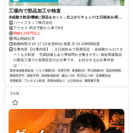
工場内で部品加工や検査
未経験大歓迎/機械に部品をセット→仕上がりチェック/土日祝休み/長期
安定
ハートスタッフ株式会社
アクセス JR足守駅から車で6分
時給1,250円以上
岡山県総社市
勤務時間 8:10~17:10 休憩60分 残業:月 10-20時間程度
仕事内容 【仕事内容】 ・土日祝休みで長期安定 ・未経験からのスタ
ートも大歓迎 ・空調設備もあり季節問わず働きやすい 福祉関連製品
の製造工場での長期安定のお仕事です。 お任せするお仕事内容
は・・・ ...
業界未経験者歓迎
バイク通勤OK
学歴不問
車通勤OK
即日勤務OK
固定時間制
職場見学可
経験不問
未経験者歓迎
週払いOK
即日払いOK
交通費支給
長期歓迎
フルタイム歓迎
長期休暇あり
土日祝休み
履歴書不要
正社員