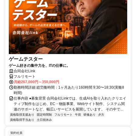
ゲームテスター
ゲーム好きの集中力を、ITの仕事に。
合同会社Link
フルリモート
月給267,000円～350,000円
勤務時間詳細 総労働時間：1ヶ月あたり160時間 9:30〜18:30(実働8
時間)
仕事内容 ●募集背景 合同会社Linkでは、生成AIを取り入れたクリエイ
ティブ制作をはじめ、EC・物販事業、Webサイト制作、システム関
連のサポートなど、幅広いサービスを展開しています。 その中で...
資格取得支援あり
固定時間制
フルリモート
午前
研修あり
夕方
資格取得手当あり
土日祝休み
契約社員