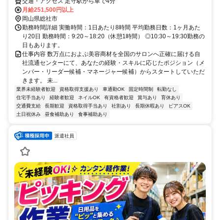
交通・アクセス 足守駅から車で4分
月給251,500円以上
岡山県総社市
勤務時間詳細 実働時間：1日あたり8時間 平均勤務日数：1ヶ月あた
り20日 勤務時間：9:20～18:20（休憩1時間） ◎10:30～19:30勤務の
日もあります。
仕事内容 数万点におよぶ美容商材を全国のサロンへ正確に届ける自
社流通センターにて、あなたの経験・スキルに応じたポジション（メ
ンバー・リーダー候補・マネージャー候補）からスタートしていただ
きます。 未...
業界未経験者歓迎
資格取得支援あり
車通勤OK
固定時間制
転勤なし
住宅手当あり
経験者歓迎
ネイルOK
有資格者歓迎
賞与あり
育休あり
交通費支給
長期歓迎
資格取得手当あり
社割あり
長期休暇あり
ピアスOK
土日祝休み
昼食補助あり
食事補助あり
派遣社員