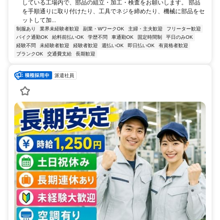
している工場内で、部品の組立・加工・検査をお願いします。 部品
を手順通りに取り付けたり、工具でネジを締めたり、機械に部品をセ
ットして加...
制服あり
業界未経験者歓迎
副業・WワークOK
主婦・主夫歓迎
フリーター歓迎
バイク通勤OK
給料前払いOK
学歴不問
車通勤OK
固定時間制
平日のみOK
経験不問
未経験者歓迎
経験者歓迎
週払いOK
即日払いOK
有資格者歓迎
ブランクOK
交通費支給
長期歓迎
派遣社員