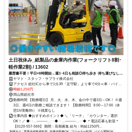
土日祝休み_紙製品の倉庫内作業(フォークリフト8割･
軽作業2割) / 13602
履歴書不要！平日×8時開始→週3･4日も相談◎持ち歩き･持ち運びなし
☆JR足守駅/車通勤OK！経験浅＆ブランク歓迎！
ヤマト・スタッフ・サプライ株式会社
アクセス 総社ICから車で1分JR「足守駅」より車で4分≪車・バイ
ク・自転車通勤OK！≫※詳細、ご不明点等はお問い合わせくださ
時給1,250円
い。
岡山県総社市
勤務時間 【勤務曜日】 月、火、水、木、金の中で週3日～OK！ ※週
3日、週4日の勤務ご相談できます！ 【勤務時間】 8:00～17:00（休
憩1h/実働8h） ※残業なし
仕事内容 ◆おすすめポイント◆ ＼「リーチ」「カウンター」選択
OK！／ ◆･･…―――…･･◆･･…―――…･･◆ ＊電話応募も歓迎＊
【0120-557-569】 期間：長期募集 給与：時給1250円...
制服あり
業界未経験者歓迎
扶養内勤務OK
フリーター歓迎
バイク通勤OK