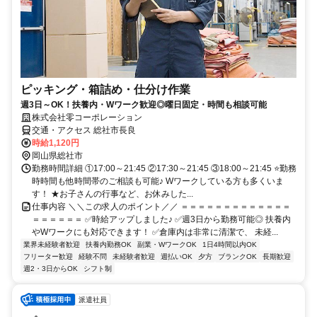
ピッキング・箱詰め・仕分け作業
週3日～OK！扶養内・Wワーク歓迎◎曜日固定・時間も相談可能
株式会社零コーポレーション
交通・アクセス 総社市長良
時給1,120円
岡山県総社市
勤務時間詳細 ①17:00～21:45 ②17:30～21:45 ③18:00～21:45 ⭐勤務
時時間も他時間帯のご相談も可能♪ Wワークしている方も多くいま
す！ ★お子さんの行事など、お休みした...
仕事内容 ＼＼この求人のポイント／／ ＝＝＝＝＝＝＝＝＝＝＝＝＝
＝＝＝＝＝＝ ✅時給アップしました♪ ✅週3日から勤務可能◎ 扶養内
やWワークにも対応できます！ ✅倉庫内は非常に清潔で、 未経...
業界未経験者歓迎
扶養内勤務OK
副業・WワークOK
1日4時間以内OK
フリーター歓迎
経験不問
未経験者歓迎
週払いOK
夕方
ブランクOK
長期歓迎
週2・3日からOK
シフト制
派遣社員