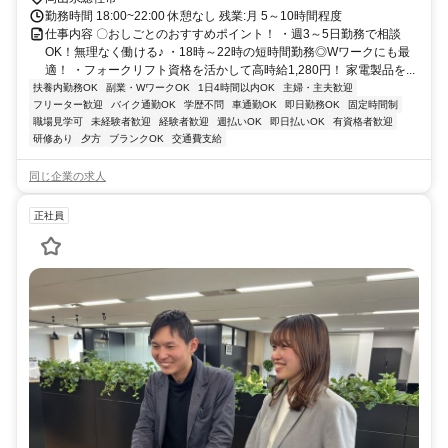
勤務時間 18:00~22:00 休憩なし 残業:月 5～10時間程度
仕事内容 〇おしごとのおすすめポイント！ ・週3～5日勤務で相談
OK！無理なく働ける♪ ・18時～22時の短時間勤務◎Wワークにも最
適！ ・フォークリフト資格を活かして高時給1,280円！ 家電製品を...
扶養内勤務OK
副業・WワークOK
1日4時間以内OK
主婦・主夫歓迎
フリーター歓迎
バイク通勤OK
学歴不問
車通勤OK
即日勤務OK
固定時間制
職場見学可
未経験者歓迎
経験者歓迎
週払いOK
即日払いOK
有資格者歓迎
研修あり
夕方
ブランクOK
交通費支給
同じ企業の求人
正社員