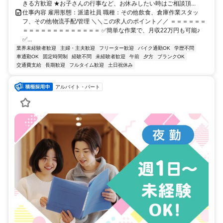
きる方歓迎 ★お子さんの行事など、お休みしたい時はご相談頂...
仕事内容 雇用形態：派遣社員 職種：その他飲食、倉庫作業スタッ
フ、その他物流手配/管理 ＼＼この求人のポイント／／ ＝＝＝＝＝＝
＝＝＝＝＝＝＝＝＝＝＝＝＝ ✅簡単な作業で、月収22万円も可能♪
✅...
業界未経験者歓迎
主婦・主夫歓迎
フリーター歓迎
バイク通勤OK
学歴不問
車通勤OK
固定時間制
経験不問
未経験者歓迎
午前
夕方
ブランクOK
交通費支給
長期歓迎
フルタイム歓迎
土日祝休み
アルバイト・パート