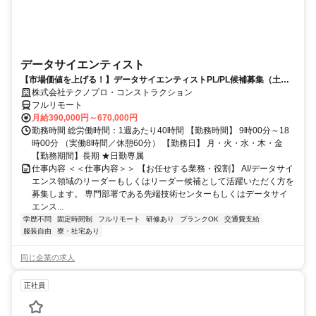
データサイエンティスト
【市場価値を上げる！】データサイエンティストPL/PL候補募集（土日
祝休）
株式会社テクノプロ・コンストラクション
フルリモート
月給390,000円～670,000円
勤務時間 総労働時間：1週あたり40時間 【勤務時間】 9時00分～18
時00分 （実働8時間／休憩60分） 【勤務日】 月・火・水・木・金
【勤務期間】長期 ★日勤専属
仕事内容 ＜＜仕事内容＞＞ 【お任せする業務・役割】 AI/データサイ
エンス領域のリーダーもしくはリーダー候補として活躍いただく方を
募集します。 専門部署である先端技術センターもしくはデータサイ
エンス...
学歴不問
固定時間制
フルリモート
研修あり
ブランクOK
交通費支給
服装自由
寮・社宅あり
同じ企業の求人
正社員