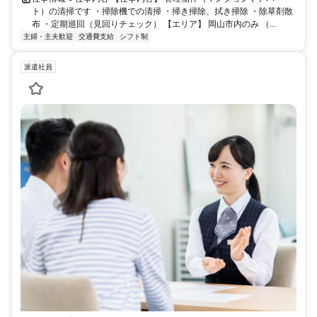
ト）の清掃です ・掃除機での清掃 ・掃き掃除、拭き掃除 ・除草剤散
布 ・定期巡回（見回りチェック） 【エリア】 岡山市内のみ （...
主婦・主夫歓迎
交通費支給
シフト制
派遣社員