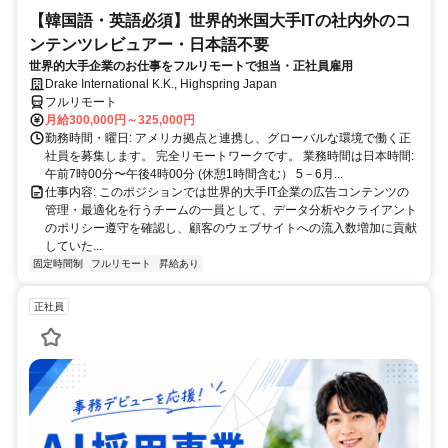
【韓国語・英語必須】世界的米国大手ITの社内外のコ
ンテンツレビュアー・日本語不要
世界的大手企業のお仕事をフルリモートで担当・正社員雇用
Drake International K.K., Highspring Japan
フルリモート
月給300,000円～325,000円
勤務時間・曜日: アメリカ拠点と連携し、グローバルな環境で働く正
社員を募集します。 完全リモートワークです。 業務時間は日本時間:
午前7時00分〜午後4時00分 (休憩1時間含む） 5－6月...
仕事内容: このポジションでは世界的大手IT企業の広告コンテンツの
管理・最適化を行うチームの一員として、データ分析やクライアント
のポリシー遵守を確認し、顧客のウェブサイトへの流入数増加に貢献
していた...
固定時間制
フルリモート
昇給あり
正社員