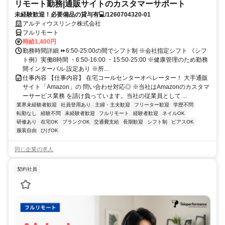
リモート勤務|通販サイトのカスタマーサポート
未経験歓迎！必要備品の貸与有💻/1260704320-01
アルティウスリンク株式会社
フルリモート
時給1,400円
勤務時間詳細 ⏩6:50-25:00の間でシフト制 ※会社指定シフト 《シフ
ト例》実働8時間 ・6:50-16:00 ・15:50-25:00 ※健康管理のため勤務
間インターバル 設定あり ※所...
仕事内容 【仕事内容】 在宅コールセンターオペレーター！ 大手通販
サイト「Amazon」の 問い合わせ対応◎ ※当社はAmazonのカスタマ
ーサービス業務 を請け負っています。当社の従業員として ...
業界未経験者歓迎
社員登用あり
主婦・主夫歓迎
フリーター歓迎
学歴不問
転勤なし
経験不問
未経験者歓迎
フルリモート
経験者歓迎
ネイルOK
研修あり
在宅OK
ブランクOK
交通費支給
長期歓迎
シフト制
ピアスOK
服装自由
ひげOK
同じ企業の求人
契約社員