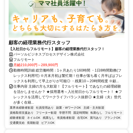
顧客の経理業務代行スタッフ
【入社日からフルリモート】顧客の経理業務代行スタッフ！
パーソルビジネスプロセスデザイン株式会社
フルリモート
月給210,000円～289,900円
勤務時間詳細 総労働時間：1ヶ月あたり160時間 ・1日8時間勤務(フ
レックス利用可) ※月末月初は繁忙期！仕事が落ち着く月半ばはフレ
ックスを利用して早上がりが可能◎ ・残業10～20時間程度 ※顧...
仕事内容 主婦の方も大歓迎！【フルリモート】であなたの経理経験
を活かしませんか？ ★採用選考～入社初日からフルリモート！ ★フ
レックスを活用してワークライフバランス抜群◎ ★主婦（夫）世代
が多く在籍...
業界未経験者歓迎
社員登用あり
副業・WワークOK
主婦・主夫歓迎
資格取得支援あり
フリーター歓迎
学歴不問
固定時間制
転勤なし
フルリモート
経験者歓迎
ネイルOK
残業なし
有資格者歓迎
在宅OK
賞与あり
ブランクOK
交通費支給
長期歓迎
ピアスOK