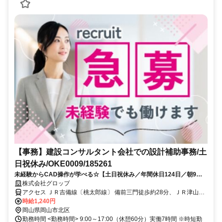
【事務】建設コンサルタント会社での設計補助事務/土
日祝休み/OKE0009/185261
未経験からCAD操作が学べる☆【土日祝休み／年間休日124日／朝9時
スタートでゆったり準備出来る◎】
株式会社グロップ
アクセス ＪＲ吉備線〔桃太郎線〕 備前三門徒歩約28分、ＪＲ津山線
法界院徒歩約34分、連絡バス 岡山徒歩約39分 備前三門駅から車で10
時給1,240円
分 法界院駅から車で12分
岡山県岡山市北区
勤務時間 <勤務時間> 9:00～17:00（休憩60分）実働7時間 ※時短勤