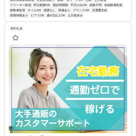
フリーター歓迎
即日勤務OK
固定時間制
平日のみOK
経験不問
未経験者歓迎
経験者歓迎
ネイルOK
残業なし
研修あり
ブランクOK
交通費支給
長期休暇あり
ピアスOK
週4日以上OK
土日祝休み
契約社員