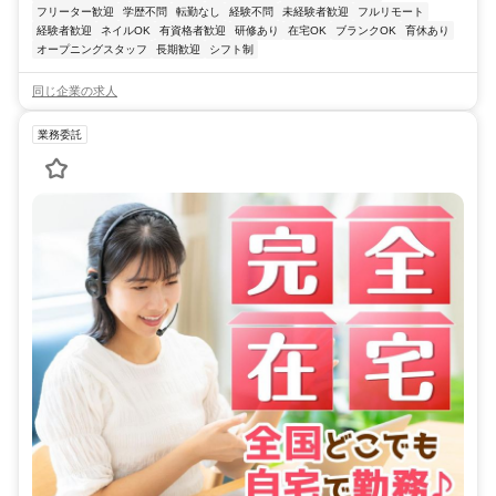
フリーター歓迎
学歴不問
転勤なし
経験不問
未経験者歓迎
フルリモート
経験者歓迎
ネイルOK
有資格者歓迎
研修あり
在宅OK
ブランクOK
育休あり
オープニングスタッフ
長期歓迎
シフト制
同じ企業の求人
業務委託