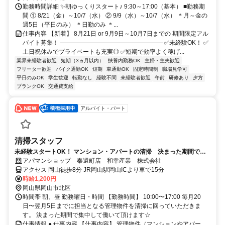
勤務時間詳細 ✨朝ゆっくりスタート♪ 9:30～17:00（基本） ■勤務期
間 ① 8/21（金）～10/7（水） ② 9/9（水）～10/7（水） ＊月～金の
週5日（平日のみ） ＊日勤のみ ＊...
仕事内容 【新着】 8月21日 or 9月9日～10月7日までの 期間限定アル
バイト募集！ ――――――――――――――――― ✅未経験OK！ ✅
土日祝休みでプライベートも充実◎ ✅短期で効率よく稼げ...
業界未経験者歓迎
短期（3ヵ月以内）
扶養内勤務OK
主婦・主夫歓迎
フリーター歓迎
バイク通勤OK
短期
車通勤OK
固定時間制
職場見学可
平日のみOK
学生歓迎
転勤なし
経験不問
未経験者歓迎
午前
研修あり
夕方
ブランクOK
交通費支給
アルバイト・パート
清掃スタッフ
未経験スタートOK！ マンション・アパートの清掃 決まった期間で集
中して働いていただけます☆
アパマンショップ 奉還町店 和幸産業 株式会社
アクセス 岡山徒歩8分 JR岡山駅岡山ICより車で15分
時給1,200円
岡山県岡山市北区
時間帯 朝、昼 勤務曜日・時間 【勤務時間】 10:00〜17:00 毎月20
日〜翌月5日までに担当となる管理物件を清掃に回っていただきま
す。 決まった期間で集中して働いて頂けます☆
仕事情報 ● 仕事内容 【仕事内容】 管理物件（マンションやアパー