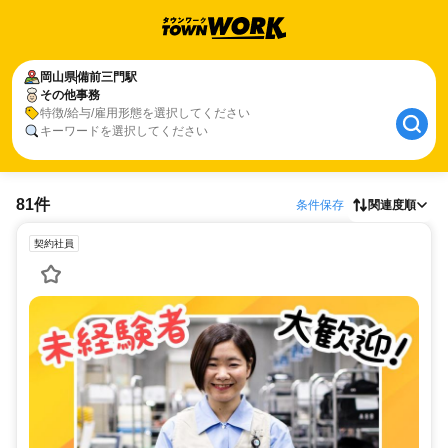
岡山県
備前三門駅
その他事務
特徴/給与/雇用形態を選択してください
キーワードを選択してください
81件
条件保存
関連度順
契約社員