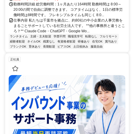
勤務時間詳細 総労働時間：1ヶ月あたり164時間 勤務時間は 8:00～
20:00の間で自由に調整できます。 コアタイムはなく、1日の標準労
働時間は8時間です。 フレキシブルタイムも同じく 8:0...
仕事内容 私たちは千葉市を拠点に、約80社の中小企業の人事労務を
まるごとサポートしている社労士法人です。 **他の事務所と違うとこ
ろ？** Claude Code・ChatGPT・Google Wo...
ランチタイム
主婦・主夫歓迎
学歴不問
職場見学可
転勤なし
フルリモート
経験者歓迎
ネイルOK
残業なし
有資格者歓迎
研修あり
在宅OK
賞与あり
ブランクOK
育休あり
長期歓迎
ピアスOK
土日祝休み
服装自由
正社員