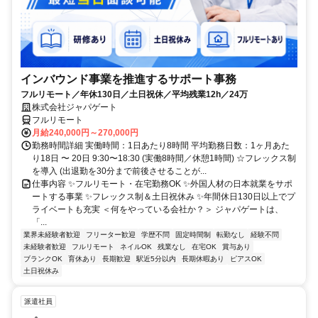
インバウンド事業を推進するサポート事務
フルリモート／年休130日／土日祝休／平均残業12h／24万
株式会社ジャパゲート
フルリモート
月給240,000円～270,000円
勤務時間詳細 実働時間：1日あたり8時間 平均勤務日数：1ヶ月あた
り18日 〜 20日 9:30〜18:30 (実働8時間／休憩1時間) ☆フレックス制
を導入 (出退勤を30分まで前後させることが...
仕事内容 ✨フルリモート・在宅勤務OK ✨外国人材の日本就業をサポ
ートする事業 ✨フレックス制＆土日祝休み ✨年間休日130日以上でプ
ライベートも充実 ＜何をやっている会社か？＞ ジャパゲートは、
「...
業界未経験者歓迎
フリーター歓迎
学歴不問
固定時間制
転勤なし
経験不問
未経験者歓迎
フルリモート
ネイルOK
残業なし
在宅OK
賞与あり
ブランクOK
育休あり
長期歓迎
駅近5分以内
長期休暇あり
ピアスOK
土日祝休み
派遣社員