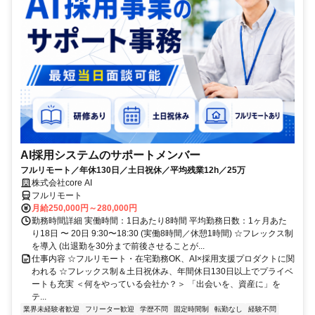
AI採用システムのサポートメンバー
フルリモート／年休130日／土日祝休／平均残業12h／25万
株式会社core AI
フルリモート
月給250,000円～280,000円
勤務時間詳細 実働時間：1日あたり8時間 平均勤務日数：1ヶ月あた
り18日 〜 20日 9:30〜18:30 (実働8時間／休憩1時間) ☆フレックス制
を導入 (出退勤を30分まで前後させることが...
仕事内容 ☆フルリモート・在宅勤務OK、AI×採用支援プロダクトに関
われる ☆フレックス制＆土日祝休み、年間休日130日以上でプライベ
ートも充実 ＜何をやっている会社か？＞ 「出会いを、資産に」を
テ...
業界未経験者歓迎
フリーター歓迎
学歴不問
固定時間制
転勤なし
経験不問