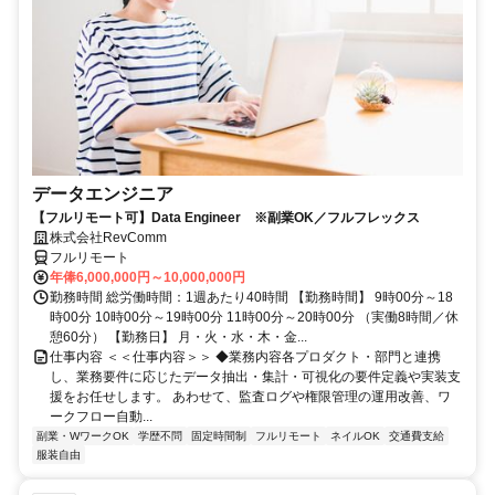
データエンジニア
【フルリモート可】Data Engineer ※副業OK／フルフレックス
株式会社RevComm
フルリモート
年俸6,000,000円～10,000,000円
勤務時間 総労働時間：1週あたり40時間 【勤務時間】 9時00分～18
時00分 10時00分～19時00分 11時00分～20時00分 （実働8時間／休
憩60分） 【勤務日】 月・火・水・木・金...
仕事内容 ＜＜仕事内容＞＞ ◆業務内容各プロダクト・部門と連携
し、業務要件に応じたデータ抽出・集計・可視化の要件定義や実装支
援をお任せします。 あわせて、監査ログや権限管理の運用改善、ワ
ークフロー自動...
副業・WワークOK
学歴不問
固定時間制
フルリモート
ネイルOK
交通費支給
服装自由