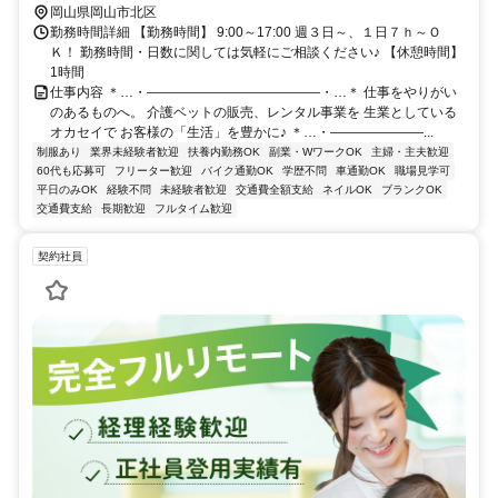
岡山県岡山市北区
勤務時間詳細 【勤務時間】 9:00～17:00 週３日～、１日７ｈ～Ｏ
Ｋ！ 勤務時間・日数に関しては気軽にご相談ください♪ 【休憩時間】
1時間
仕事内容 ＊…・―――――――――――――・…＊ 仕事をやりがい
のあるものへ。 介護ベットの販売、レンタル事業を 生業としている
オカセイで お客様の「生活」を豊かに♪ ＊…・―――――――...
制服あり
業界未経験者歓迎
扶養内勤務OK
副業・WワークOK
主婦・主夫歓迎
60代も応募可
フリーター歓迎
バイク通勤OK
学歴不問
車通勤OK
職場見学可
平日のみOK
経験不問
未経験者歓迎
交通費全額支給
ネイルOK
ブランクOK
交通費支給
長期歓迎
フルタイム歓迎
契約社員