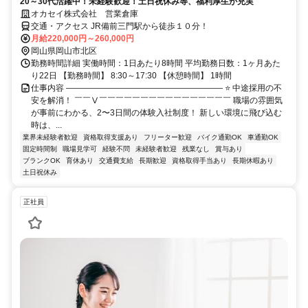
20～30代活躍中！未経験歓迎！土日祝休み等、福利厚生が充実
オカセイ株式会社 営業倉庫
交通・アクセス JR備前三門駅から徒歩１０分！
月給220,000円～260,000円
岡山県岡山市北区
勤務時間詳細 実働時間：1日あたり8時間 平均勤務日数：1ヶ月あた
り22日 【勤務時間】 8:30～17:30 【休憩時間】 1時間
仕事内容 ――――――――――――――――――― ⭐ 中途採用の不
安を解消！ ￣￣Ⅴ￣￣￣￣￣￣￣￣￣￣￣￣￣￣￣￣ 職場の雰囲気
が事前にわかる、2〜3日間の体験入社制度！ 新しい環境に飛び込む
時は、...
業界未経験者歓迎
資格取得支援あり
フリーター歓迎
バイク通勤OK
車通勤OK
固定時間制
職場見学可
経験不問
未経験者歓迎
残業なし
賞与あり
ブランクOK
育休あり
交通費支給
長期歓迎
資格取得手当あり
長期休暇あり
土日祝休み
正社員