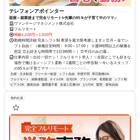
テレフォンアポインター
面接～就業後まで完全リモート✨先輩の95％が子育て中のママ♫
ヴァンテージマネジメント株式会社
フルリモート
時給1,226円～1,920円
勤務時間詳細 完全シフト制 希望を最大限考慮します♫ ⏰月～金でシ
フト自由！ （稼働目安時間： 9:00～17:00 ） ※週9時間以上の稼働を
想定 ⏰お好きな時間帯で1日3時間～！ ⏰平日のみの週...
仕事内容 ✨出社一切ナシ！フルリモート求人！ ✨全国どこでも好きな
場所で働ける♫ ✨シフト柔軟！1週間ごとの申告制 ✨今いるスタッフ
の95％が子育てママ ༶ ༶ ༶ ༶ ༶ ༶ ༶ ༶ ༶ ༶ ༶ ༶...
主婦・主夫歓迎
フリーター歓迎
シフト自由
学歴不問
即日勤務OK
フルリモート
経験者歓迎
ネイルOK
在宅OK
ブランクOK
長期歓迎
シフト制
ピアスOK
服装自由
履歴書不要
友達と応募OK
ひげOK
髪型・髪色自由
契約社員