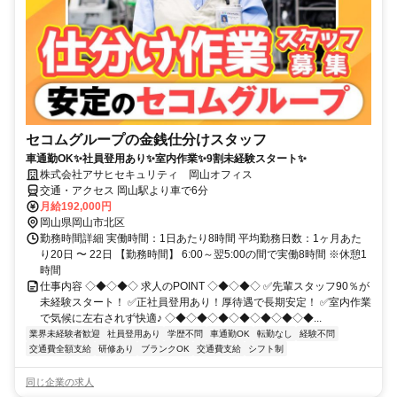
セコムグループの金銭仕分けスタッフ
車通勤OK✨社員登用あり✨室内作業✨9割未経験スタート✨
株式会社アサヒセキュリティ 岡山オフィス
交通・アクセス 岡山駅より車で6分
月給192,000円
岡山県岡山市北区
勤務時間詳細 実働時間：1日あたり8時間 平均勤務日数：1ヶ月あた
り20日 〜 22日 【勤務時間】 6:00～翌5:00の間で実働8時間 ※休憩1
時間
仕事内容 ◇◆◇◆◇ 求人のPOINT ◇◆◇◆◇ ✅先輩スタッフ90％が
未経験スタート！ ✅正社員登用あり！厚待遇で長期安定！ ✅室内作業
で気候に左右されず快適♪ ◇◆◇◆◇◆◇◆◇◆◇◆◇◆...
業界未経験者歓迎
社員登用あり
学歴不問
車通勤OK
転勤なし
経験不問
交通費全額支給
研修あり
ブランクOK
交通費支給
シフト制
同じ企業の求人