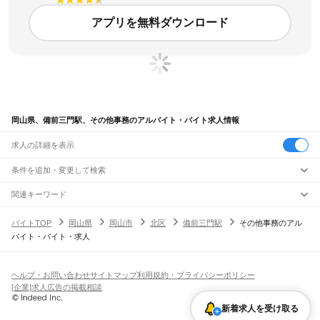
アプリを無料ダウンロード
岡山県、備前三門駅、その他事務のアルバイト・バイト求人情報
求人の詳細を表示
条件を追加・変更して検索
市区町村を追加・変更
関連キーワード
完全在宅ワーク 全国
シール貼り 在宅
現在地周辺
ガチャガチャ
犬カフェ
岡山県
駅を追加・変更
バイトTOP
岡山県
岡山市
北区
備前三門駅
その他事務のアル
岡山県
すべて
バイト・バイト・求人
岡山市
すべて
職種を追加・変更
JR山陽本線(姫路～岡山)
北区
中区
東区
南区
三石駅
吉永駅
和気駅
熊山駅
万富駅
瀬戸駅
上道駅
東岡山駅
高島駅
西川原駅
岡山駅
飲食・フードサービス
倉敷市
津山市
玉野市
笠岡市
井原市
総社市
高梁市
新見市
備前市
瀬戸内市
赤磐市
特徴を追加・変更
飲食・フードサービス
すべて
ヘルプ・お問い合わせ
サイトマップ
利用規約・プライバシーポリシー
JR山陽本線(岡山～三原)
真庭市
美作市
浅口市
和気郡
都窪郡
浅口郡
小田郡
真庭郡
苫田郡
勝田郡
英田郡
ホールスタッフ
キッチンスタッフ
皿洗い・洗い場
精肉・鮮魚加工
給食調理
人気
[企業]求人広告の掲載相談
岡山駅
北長瀬駅
庭瀬駅
中庄駅
倉敷駅
西阿知駅
新倉敷駅
金光駅
鴨方駅
里庄駅
笠岡駅
久米郡
加賀郡
雇用形態を追加・変更
パン屋（ベーカリー）
フードカウンター販売員
バー（BAR）・バーテンダー
日払いOK
高校生歓迎
学生歓迎
深夜の仕事
髪型・髪色自由
ひげOK
ネイルOK
飲食店補助（開店・閉店準備）
飲食店（店長・マネージャー）
新着求人を受け取る
JR赤穂線
ピアスOK
アルバイト・パート
履歴書不要
オープニングスタッフ
留学生・外国人活躍中
都道府県を変更
営業・販売
寒河駅
日生駅
伊里駅
備前片上駅
西片上駅
伊部駅
香登駅
長船駅
邑久駅
大富駅