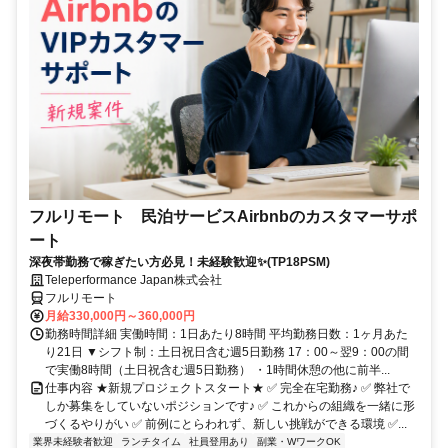
フルリモート 民泊サービスAirbnbのカスタマーサポ
ート
深夜帯勤務で稼ぎたい方必見！未経験歓迎✨(TP18PSM)
Teleperformance Japan株式会社
フルリモート
月給330,000円～360,000円
勤務時間詳細 実働時間：1日あたり8時間 平均勤務日数：1ヶ月あた
り21日 ▼シフト制：土日祝日含む週5日勤務 17：00～翌9：00の間
で実働8時間（土日祝含む週5日勤務） ・1時間休憩の他に前半...
仕事内容 ★新規プロジェクトスタート★ ✅ 完全在宅勤務♪ ✅ 弊社で
しか募集をしていないポジションです♪ ✅ これからの組織を一緒に形
づくるやりがい ✅ 前例にとらわれず、新しい挑戦ができる環境 ✅...
業界未経験者歓迎
ランチタイム
社員登用あり
副業・WワークOK