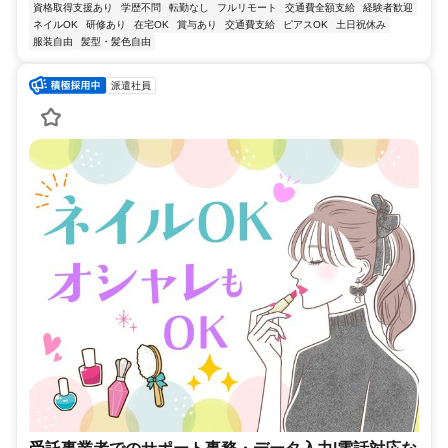
資格取得支援あり
学歴不問
転勤なし
フルリモート
交通費全額支給
経験者歓迎
ネイルOK
研修あり
在宅OK
賞与あり
交通費支給
ピアスOK
土日祝休み
服装自由
髪型・髪色自由
派遣社員