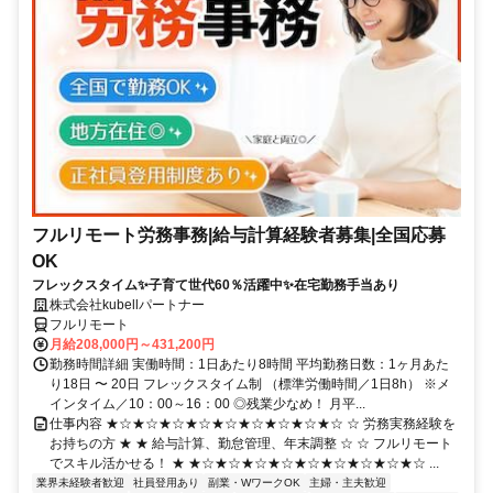
フルリモート労務事務|給与計算経験者募集|全国応募
OK
フレックスタイム✨子育て世代60％活躍中✨在宅勤務手当あり
株式会社kubellパートナー
フルリモート
月給208,000円～431,200円
勤務時間詳細 実働時間：1日あたり8時間 平均勤務日数：1ヶ月あた
り18日 〜 20日 フレックスタイム制 （標準労働時間／1日8h） ※メ
インタイム／10：00～16：00 ◎残業少なめ！ 月平...
仕事内容 ★☆★☆★☆★☆★☆★☆★☆★☆★☆ ☆ 労務実務経験を
お持ちの方 ★ ★ 給与計算、勤怠管理、年末調整 ☆ ☆ フルリモート
でスキル活かせる！ ★ ★☆★☆★☆★☆★☆★☆★☆★☆★☆ ...
業界未経験者歓迎
社員登用あり
副業・WワークOK
主婦・主夫歓迎