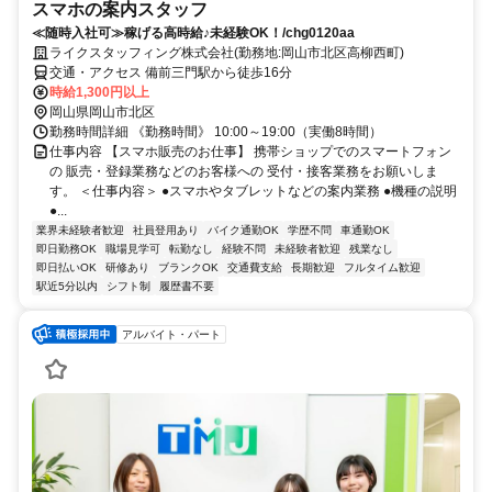
スマホの案内スタッフ
≪随時入社可≫稼げる高時給♪未経験OK！/chg0120aa
ライクスタッフィング株式会社(勤務地:岡山市北区高柳西町)
交通・アクセス 備前三門駅から徒歩16分
時給1,300円以上
岡山県岡山市北区
勤務時間詳細 《勤務時間》 10:00～19:00（実働8時間）
仕事内容 【スマホ販売のお仕事】 携帯ショップでのスマートフォン
の 販売・登録業務などのお客様への 受付・接客業務をお願いしま
す。 ＜仕事内容＞ ●スマホやタブレットなどの案内業務 ●機種の説明
●...
業界未経験者歓迎
社員登用あり
バイク通勤OK
学歴不問
車通勤OK
即日勤務OK
職場見学可
転勤なし
経験不問
未経験者歓迎
残業なし
即日払いOK
研修あり
ブランクOK
交通費支給
長期歓迎
フルタイム歓迎
駅近5分以内
シフト制
履歴書不要
アルバイト・パート