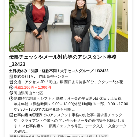
伝票チェックやメール対応等のアシスタント事務
_32423
土日祝休み！知識・経験不問！大手セコムグループ！/32423
株式会社TMJ 岡山高柳センター
交通・アクセス JR『岡山』駅 西口より徒歩20分、タクシー5分/花尻
入口行き（岡電バス）の場合、バス停「下伊福二丁目」下車 徒歩6分
時給1,100円～1,300円
岡山県岡山市北区
勤務時間詳細 ＜シフト＞ 勤務：月～金の平日週5日 休日：土日祝、
年末年始 ＜勤務時間＞ 9:00～18:00(休憩1時間) ※一部、9:00～17:00
や9:30～18:00での勤務相談も可能 ...
仕事内容 ■経理課でのアシスタント事務のお仕事♪ 請求書チェック
や、クライアント企業への 問い合わせメールの返信等をお願いしま
す！ ＜仕事内容＞ ・伝票チェックや修正、データ入力 ・入金データ
の確認...
業界未経験者歓迎
社員登用あり
副業・WワークOK
主婦・主夫歓迎