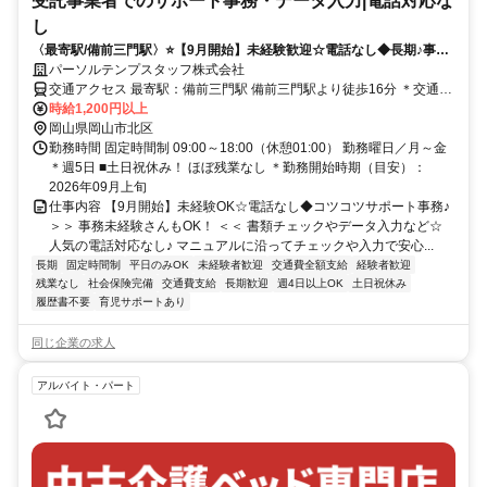
受託事業者でのサポート事務・データ入力|電話対応な
し
〈最寄駅/備前三門駅〉⭐️【9月開始】未経験歓迎☆電話なし◆長期♪事務
★残業ほぼなし！
パーソルテンプスタッフ株式会社
交通アクセス 最寄駅：備前三門駅 備前三門駅より徒歩16分 ＊交通費
全額支給
時給1,200円以上
岡山県岡山市北区
勤務時間 固定時間制 09:00～18:00（休憩01:00） 勤務曜日／月～金
＊週5日 ■土日祝休み！ ほぼ残業なし ＊勤務開始時期（目安）：
2026年09月上旬
仕事内容 【9月開始】未経験OK☆電話なし◆コツコツサポート事務♪
＞＞ 事務未経験さんもOK！ ＜＜ 書類チェックやデータ入力など☆
人気の電話対応なし♪ マニュアルに沿ってチェックや入力で安心...
長期
固定時間制
平日のみOK
未経験者歓迎
交通費全額支給
経験者歓迎
残業なし
社会保険完備
交通費支給
長期歓迎
週4日以上OK
土日祝休み
履歴書不要
育児サポートあり
同じ企業の求人
アルバイト・パート