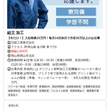
組立 加工
【今だけ！】入社特典15万円！毎月14日休日で月収30万以上のお仕事
日総工産株式会社
アクセス JR津山線 金川駅 車で7分
時給1,800円
岡山県岡山市北区
勤務時間 ●2交替 (1)8:30～20:30（実働11時間、休憩1時間）
(2)20:30～8:30（実働11時間、休憩1時間）
仕事内容 具体的には デジフォト材料加工工程機械オペレーター及び
付帯業務 証明写真、プリクラ等で使用される原料 プリント紙やフィ
ルムの製造（準備、マシンオペレーター等） ・8月入社限定 特典15
万円...
フリーター歓迎
学歴不問
車通勤OK
固定時間制
未経験者歓迎
交通費全額支給
経験者歓迎
有資格者歓迎
長期歓迎
フルタイム歓迎
長期休暇あり
履歴書不要
送迎あり
派遣社員