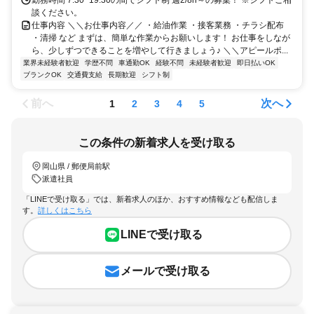
勤務時間 7:30~19:30の間でシフト制 週2/8h～の募集！ ※シフトご相
談ください。
仕事内容 ＼＼お仕事内容／／ ・給油作業 ・接客業務 ・チラシ配布
・清掃 など まずは、簡単な作業からお願いします！ お仕事をしなが
ら、少しずつできることを増やして行きましょう♪ ＼＼アピールポ...
業界未経験者歓迎
学歴不問
車通勤OK
経験不問
未経験者歓迎
即日払いOK
ブランクOK
交通費支給
長期歓迎
シフト制
前へ
次へ
1
2
3
4
5
この条件の新着求人を受け取る
岡山県 / 郵便局前駅
派遣社員
「LINEで受け取る」では、新着求人のほか、おすすめ情報なども配信しま
す。
詳しくはこちら
LINEで受け取る
メールで受け取る