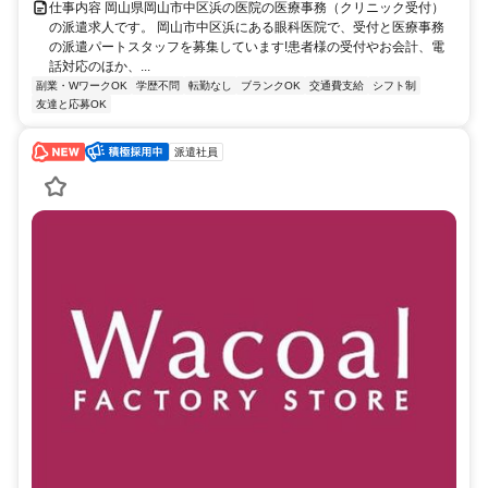
仕事内容 岡山県岡山市中区浜の医院の医療事務（クリニック受付）
の派遣求人です。 岡山市中区浜にある眼科医院で、受付と医療事務
の派遣パートスタッフを募集しています!患者様の受付やお会計、電
話対応のほか、...
副業・WワークOK
学歴不問
転勤なし
ブランクOK
交通費支給
シフト制
友達と応募OK
派遣社員