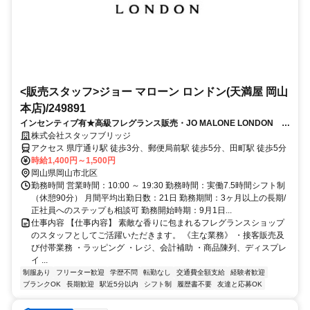
<販売スタッフ>ジョー マローン ロンドン(天満屋 岡山
本店)/249891
インセンティブ有★高級フレグランス販売・JO MALONE LONDON 天
満屋岡山本店 交通費支給
株式会社スタッフブリッジ
アクセス 県庁通り駅 徒歩3分、郵便局前駅 徒歩5分、田町駅 徒歩5分
時給1,400円～1,500円
岡山県岡山市北区
勤務時間 営業時間：10:00 ～ 19:30 勤務時間：実働7.5時間シフト制
（休憩90分） 月間平均出勤日数：21日 勤務期間：3ヶ月以上の長期/
正社員へのステップも相談可 勤務開始時期：9月1日...
仕事内容 【仕事内容】 素敵な香りに包まれるフレグランスショップ
のスタッフとしてご活躍いただきます。 《主な業務》 ・接客販売及
び付帯業務 ・ラッピング ・レジ、会計補助 ・商品陳列、ディスプレ
イ ...
制服あり
フリーター歓迎
学歴不問
転勤なし
交通費全額支給
経験者歓迎
ブランクOK
長期歓迎
駅近5分以内
シフト制
履歴書不要
友達と応募OK