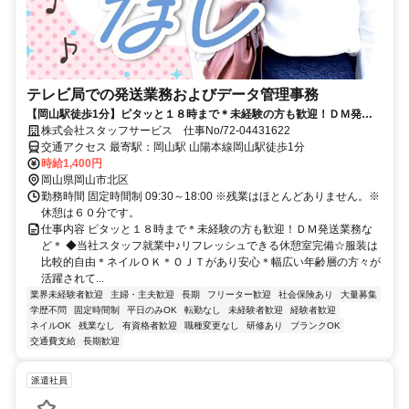
テレビ局での発送業務およびデータ管理事務
【岡山駅徒歩1分】ピタッと１８時まで＊未経験の方も歓迎！ＤＭ発送
業務など＊
株式会社スタッフサービス 仕事No/72-04431622
交通アクセス 最寄駅：岡山駅 山陽本線岡山駅徒歩1分
時給1,400円
岡山県岡山市北区
勤務時間 固定時間制 09:30～18:00 ※残業はほとんどありません。※
休憩は６０分です。
仕事内容 ピタッと１８時まで＊未経験の方も歓迎！ＤＭ発送業務な
ど＊ ◆当社スタッフ就業中♪リフレッシュできる休憩室完備☆服装は
比較的自由＊ネイルＯＫ＊ＯＪＴがあり安心＊幅広い年齢層の方々が
活躍されて...
業界未経験者歓迎
主婦・主夫歓迎
長期
フリーター歓迎
社会保険あり
大量募集
学歴不問
固定時間制
平日のみOK
転勤なし
未経験者歓迎
経験者歓迎
ネイルOK
残業なし
有資格者歓迎
職種変更なし
研修あり
ブランクOK
交通費支給
長期歓迎
派遣社員