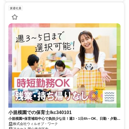
派遣社員
小規模園での保育士/kc340101
小規模園×保育補助中心で負担少な目！週3・1日4h～OK、日勤・夕勤等
の選択可！ミドル世代も
株式会社ウィルオブ・ワーク
アクセス 岡山市北区内