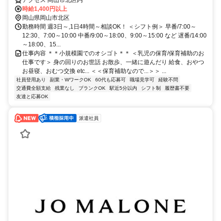
時給1,400円以上
岡山県岡山市北区
勤務時間 週3日～,1日4時間～相談OK！ ＜シフト例＞ 早番/7:00～
12:30、7:00～10:00 中番/9:00～18:00、9:00～15:00 など 遅番/14:00
～18:00、15...
仕事内容 ＊＊小規模園でのオシゴト＊＊ ＜乳児の保育/保育補助のお
仕事です＞ 身の回りのお世話 お散歩、一緒に遊んだり 給食、おやつ
お昼寝、おむつ交換 etc... ＜＜保育補助なので...＞＞ ...
社員登用あり
副業・WワークOK
60代も応募可
職場見学可
経験不問
交通費全額支給
残業なし
ブランクOK
駅近5分以内
シフト制
履歴書不要
友達と応募OK
派遣社員