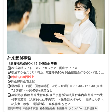
外来受付事務
《無資格未経験OK！》外来受付事務
株式会社ルフト・メディカルケア 岡山オフィス
交通アクセス JR「岡山」駅徒歩約10分 岡山県総合グラウンド近くの
病院です
時給1,100円以上
岡山県岡山市北区
勤務曜日・時間 【勤務時間】 ≪月～金曜日≫ 8：30～16：30 (実働
7.25時間・休憩45分) 残業なし
募集要項 職種 外来受付事務 雇用形態 派遣社員 仕事内容 外来での受
付事務業務 【具体的な仕事内容】 ・保険証あずかり ・電子カルテへ
の入力、検索 ・電話対応 ・事務作業 など 2...
固定時間制
未経験者歓迎
社会保険完備
制服貸与
ブランクOK
土日祝休み