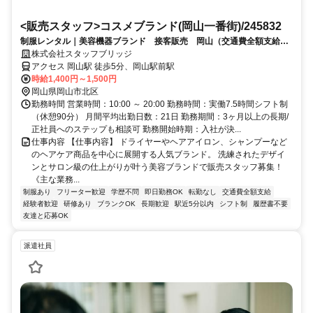
<販売スタッフ>コスメブランド(岡山一番街)/245832
制服レンタル｜美容機器ブランド 接客販売 岡山（交通費全額支給）
ヘアケアアイテム 週5勤務 長期
株式会社スタッフブリッジ
アクセス 岡山駅 徒歩5分、岡山駅前駅
時給1,400円～1,500円
岡山県岡山市北区
勤務時間 営業時間：10:00 ～ 20:00 勤務時間：実働7.5時間シフト制
（休憩90分） 月間平均出勤日数：21日 勤務期間：3ヶ月以上の長期/
正社員へのステップも相談可 勤務開始時期：入社が決...
仕事内容 【仕事内容】 ドライヤーやヘアアイロン、シャンプーなど
のヘアケア商品を中心に展開する人気ブランド。 洗練されたデザイ
ンとサロン級の仕上がりが叶う美容ブランドで販売スタッフ募集！
《主な業務...
制服あり
フリーター歓迎
学歴不問
即日勤務OK
転勤なし
交通費全額支給
経験者歓迎
研修あり
ブランクOK
長期歓迎
駅近5分以内
シフト制
履歴書不要
友達と応募OK
派遣社員