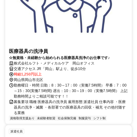
医療器具の洗浄員
☆無資格・未経験から始められる医療器具洗浄のお仕事です♪
株式会社ルフト・メディカルケア 岡山オフィス
交通アクセス JR「岡山」駅より、徒歩10分
時給1,250円以上
岡山県岡山市北区
勤務曜日・時間 日勤：8：30～17：00（実働7.5時間） 早番：7：00
～15：30(実働7.5時間) 遅出：10：30～19：00（実働7.5時間） 上記
勤務時間よりご相談可能です！！
募集要項 職種 医療器具の洗浄員 雇用形態 派遣社員 仕事内容 ・医療
器具の洗浄・滅菌 ・各部署での医療器具の回収・補充 その他付随す
る業務
資格取得支援あり
未経験者歓迎
社会保険完備
制服貸与
シフト制
派遣社員