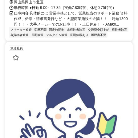
岡山県岡山市北区
勤務時間 ●日勤 9:00～17:35（実働7.83時間、休憩0.75時間）
仕事内容 具体的には 営業事務として、営業担当のサポート業務 資料
作成、伝票・請求書発行など ・大型商業施設の近隣！！ ・時給1300
円！！ ・大手メーカーでのお仕事！！ ・土日休み！ ・AM9:0...
フリーター歓迎
学歴不問
固定時間制
未経験者歓迎
交通費全額支給
経験者歓迎
有資格者歓迎
長期歓迎
フルタイム歓迎
長期休暇あり
履歴書不要
派遣社員