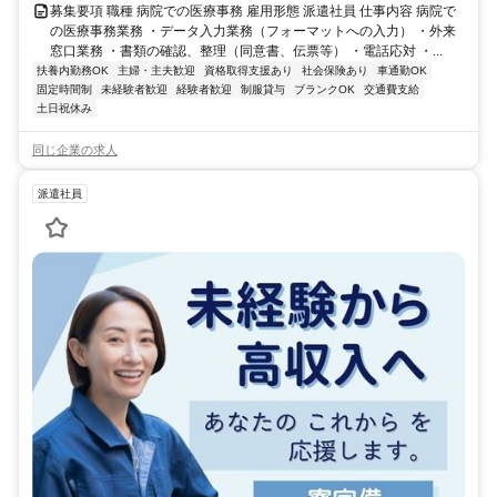
募集要項 職種 病院での医療事務 雇用形態 派遣社員 仕事内容 病院で
の医療事務業務 ・データ入力業務（フォーマットへの入力） ・外来
窓口業務 ・書類の確認、整理（同意書、伝票等） ・電話応対 ・...
扶養内勤務OK
主婦・主夫歓迎
資格取得支援あり
社会保険あり
車通勤OK
固定時間制
未経験者歓迎
経験者歓迎
制服貸与
ブランクOK
交通費支給
土日祝休み
同じ企業の求人
派遣社員