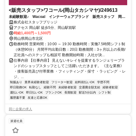
<販売スタッフ>ワコール(岡山タカシマヤ)/249613
未経験歓迎♪ Wacoal インナーウェアブランド 販売スタッフ 岡山
タカシマヤ（交通費全額支給）
株式会社スタッフブリッジ
アクセス 岡山駅 徒歩5分、岡山駅前駅
時給1,400円～1,500円
岡山県岡山市北区
勤務時間 営業時間：10:00 ～ 19:30 勤務時間：実働7.5時間シフト制
（休憩90分） 月間平均出勤日数：20日 勤務期間：3ヶ月以上の長期/
正社員へのステップも相談可 勤務開始時期：入社が決...
仕事内容 【仕事内容】 見えないキレイを提案するランジェリーブラ
ンドのショップスタッフとしてご活躍いただきます。 《主な業務》
・接客販売及び付帯業務 ・フィッティング・採寸 ・ラッピング ・レ
ジ、...
制服あり
業界未経験者歓迎
フリーター歓迎
給料前払いOK
学歴不問
即日勤務OK
転勤なし
経験不問
未経験者歓迎
交通費全額支給
経験者歓迎
週払いOK
即日払いOK
ブランクOK
長期歓迎
駅近5分以内
シフト制
履歴書不要
友達と応募OK
同じ企業の求人
派遣社員