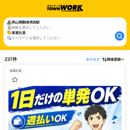
岡山県
郵便局前駅
職種を選択してください
派遣社員
キーワードを選択してください
237件
条件保存
関連度順
派遣社員