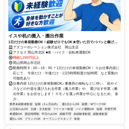
イスや机の搬入・搬出作業
1日だけの単発勤務OK！経験ゼロでもOK★空いた日でパパッと稼げる
◎週払いOK＆履歴書も不要！
アズコーポレーション株式会社 岡山支店
アクセス 岡山市北区 ■車・バイク・自転車通勤OK
時給1,280円以上
岡山県岡山市北区
勤務時間 9：00～18：00 ＊1日だけの単発勤務OK！ ※お仕事内容に
応じて、 午前だけ・午後だけ・1日5時間程度の短時間、など変動の
可能性あり
仕事内容 1日だけの単発勤務OK♪ 事務所の移転などに伴い、 机やイ
スなどの什器を運び入れる作業（搬入作業）や、 運び出す作業（搬
出作業）をお任せします！ ※モノを運ぶ作業が中心になるため、 多
少...
業界未経験者歓迎
短期（3ヵ月以内）
週1日からOK
副業・WワークOK
土日祝のみOK
主婦・主夫歓迎
フリーター歓迎
バイク通勤OK
短期
学歴不問
車通勤OK
固定時間制
平日のみOK
経験不問
未経験者歓迎
経験者歓迎
週払いOK
ブランクOK
オープニングスタッフ
単発