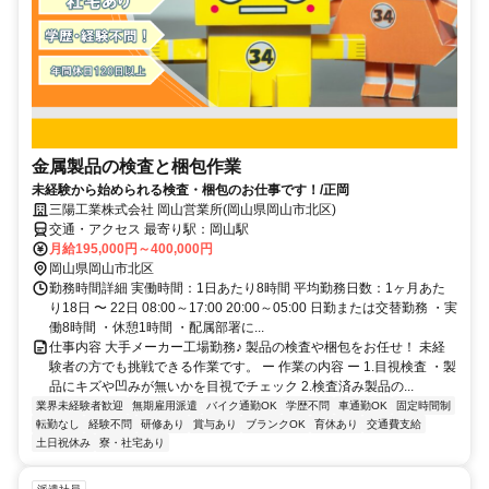
金属製品の検査と梱包作業
未経験から始められる検査・梱包のお仕事です！/正岡
三陽工業株式会社 岡山営業所(岡山県岡山市北区)
交通・アクセス 最寄り駅：岡山駅
月給195,000円～400,000円
岡山県岡山市北区
勤務時間詳細 実働時間：1日あたり8時間 平均勤務日数：1ヶ月あた
り18日 〜 22日 08:00～17:00 20:00～05:00 日勤または交替勤務 ・実
働8時間 ・休憩1時間 ・配属部署に...
仕事内容 大手メーカー工場勤務♪ 製品の検査や梱包をお任せ！ 未経
験者の方でも挑戦できる作業です。 ー 作業の内容 ー 1.目視検査 ・製
品にキズや凹みが無いかを目視でチェック 2.検査済み製品の...
業界未経験者歓迎
無期雇用派遣
バイク通勤OK
学歴不問
車通勤OK
固定時間制
転勤なし
経験不問
研修あり
賞与あり
ブランクOK
育休あり
交通費支給
土日祝休み
寮・社宅あり