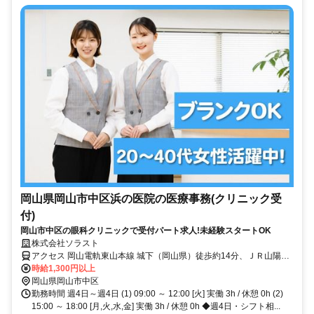
岡山県岡山市中区浜の医院の医療事務(クリニック受
付)
岡山市中区の眼科クリニックで受付パート求人!未経験スタートOK
株式会社ソラスト
アクセス 岡山電軌東山本線 城下（岡山県）徒歩約14分、ＪＲ山陽本
線 西川原徒歩約15分、岡山電軌東山本線 県庁通り出口2徒歩約18分
時給1,300円以上
「西川原駅」徒歩14分,マイカー通勤可,駐車場あり,敷地内全て禁煙
岡山県岡山市中区
勤務時間 週4日～週4日 (1) 09:00 ～ 12:00 [火] 実働 3h / 休憩 0h (2)
15:00 ～ 18:00 [月,火,水,金] 実働 3h / 休憩 0h ◆週4日・シフト相...