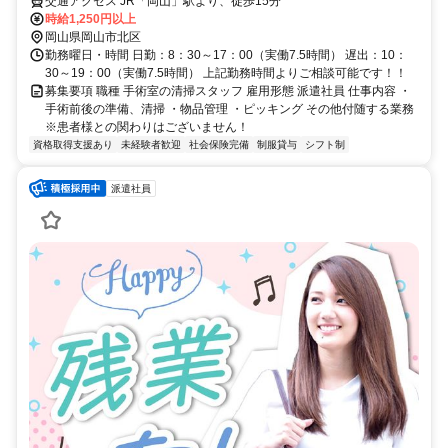
交通アクセス JR「岡山」駅より、徒歩15分
時給1,250円以上
岡山県岡山市北区
勤務曜日・時間 日勤：8：30～17：00（実働7.5時間） 遅出：10：
30～19：00（実働7.5時間） 上記勤務時間よりご相談可能です！！
募集要項 職種 手術室の清掃スタッフ 雇用形態 派遣社員 仕事内容 ・
手術前後の準備、清掃 ・物品管理 ・ピッキング その他付随する業務
※患者様との関わりはございません！
資格取得支援あり
未経験者歓迎
社会保険完備
制服貸与
シフト制
派遣社員