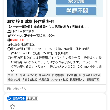
組立 検査 成型 軽作業 梱包
【メーカー正社員】派遣社員からの登用制度有！実績多数！！
日総工産株式会社
アクセス JR備中一宮駅 車で20分
時給1,330円
岡山県岡山市北区
勤務時間 ●日勤 (1)8:45～17:30（実働7.75時間、休憩1時間）
(2)16:30～1:15（実働7.75時間、休憩1時間）
仕事内容 具体的には 医療用ガイドワイヤの製造作業。 身長よりも長
い製品を高い所から吊るしたりする作業があります。 パッケージン
グ等の座り作業もあります。 製品の大きさは0.3～1.0mmと非常に細
い...
フリーター歓迎
学歴不問
車通勤OK
固定時間制
未経験者歓迎
交通費全額支給
経験者歓迎
有資格者歓迎
長期歓迎
フルタイム歓迎
長期休暇あり
履歴書不要
同じ企業の求人
派遣社員