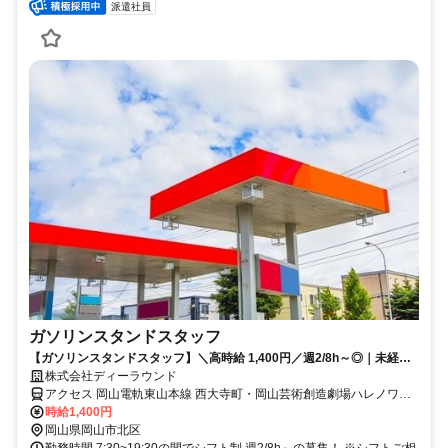
派遣社員
ガソリンスタンドスタッフ
【ガソリンスタンドスタッフ】＼高時給 1,400円／週2/8h～◎｜未経験
者歓迎・しゅふ＆フリーター活躍中！｜未経験OK！
株式会社ディーラウンド
アクセス 岡山電軌東山本線 西大寺町・岡山芸術創造劇場ハレノワ前
徒歩約4分、岡山電軌清輝橋線 大雲寺前徒歩約7分、岡山電軌東山本
時給1,400円
線 小橋徒歩約7分
岡山県岡山市北区