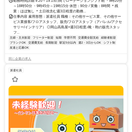
勤務時間詳細 9:20～19:15の間でローテーションシフト制 ・9時20分
～18時50分 ・9時45分～19時15分 休憩：90分 / 実働：8時間 ＊残
業：ほぼ無し ＊土日祝含む週3日程度の勤務...
仕事内容 雇用形態：派遣社員 職種：その他サービス業、その他サー
ビス業接客/フロアスタッフ、販売/フロアスタッフ（アパレル/アクセ
サリー/インテリア） ◎岡山高島屋×週3日程度♪靴・鞄の販売スタッ
フ...
主婦・主夫歓迎
フリーター歓迎
短期
学歴不問
交通費全額支給
経験者歓迎
ブランクOK
交通費支給
長期歓迎
駅近5分以内
週2・3日からOK
シフト制
友達と応募OK
同じ企業の求人
派遣社員