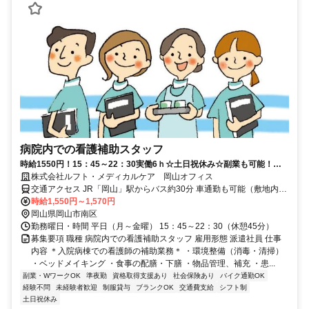
病院内での看護補助スタッフ
時給1550円！15：45～22：30実働6ｈ☆土日祝休み☆副業も可能！＊
病棟での軽作業スタッフ＊
株式会社ルフト・メディカルケア 岡山オフィス
交通アクセス JR「岡山」駅からバス約30分 車通勤も可能（敷地内に
無料駐車場完備）
時給1,550円～1,570円
岡山県岡山市南区
勤務曜日・時間 平日（月～金曜） 15：45～22：30（休憩45分）
募集要項 職種 病院内での看護補助スタッフ 雇用形態 派遣社員 仕事
内容 ＊入院病棟での看護師の補助業務＊ ・環境整備（消毒・清掃）
・ベッドメイキング ・食事の配膳・下膳 ・物品管理、補充 ・患...
副業・WワークOK
準夜勤
資格取得支援あり
社会保険あり
バイク通勤OK
経験不問
未経験者歓迎
制服貸与
ブランクOK
交通費支給
シフト制
土日祝休み