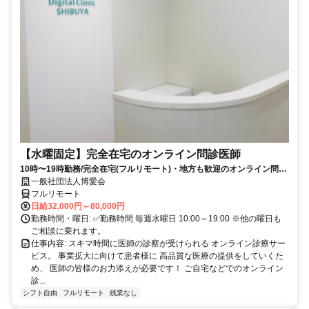
【水曜固定】完全在宅のオンライン問診医師
10時〜19時勤務/完全在宅(フルリモート)・地方も歓迎のオンライン問診
業務
一般社団法人博愛会
フルリモート
日給32,000円～80,000円
勤務時間・曜日: ✅勤務時間 毎週水曜日 10:00～19:00 ※他の曜日も
ご相談に乗れます。
仕事内容: スキマ時間に医師の診察が受けられる オンライン診療サー
ビス。 事業拡大に向けて患者様に 高品質な医療の提供をしていくた
め、 医師の皆様のお力添えが必要です！ ご自宅などでのオンライン
診...
シフト自由
フルリモート
残業なし