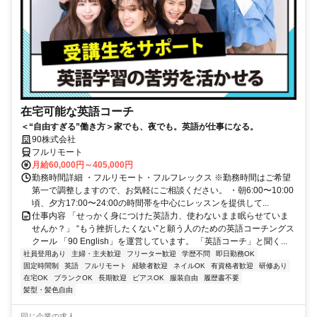
在宅可能な英語コーチ
＜“自由すぎる”働き方＞家でも、夜でも。英語が仕事になる。
90株式会社
フルリモート
月給60,000円～405,000円
勤務時間詳細 ・フルリモート・フルフレックス ※勤務時間はご希望
第一で調整しますので、お気軽にご相談ください。 ・朝6:00〜10:00
頃、夕方17:00〜24:00の時間帯を中心にレッスンを提供して...
仕事内容 「せっかく身につけた英語力、使わないまま眠らせていま
せんか？」 “もう挫折したくない”と願う人のための英語コーチングス
クール 「90 English」を運営しています。 「英語コーチ」と聞く...
社員登用あり
主婦・主夫歓迎
フリーター歓迎
学歴不問
即日勤務OK
固定時間制
英語
フルリモート
経験者歓迎
ネイルOK
有資格者歓迎
研修あり
在宅OK
ブランクOK
長期歓迎
ピアスOK
服装自由
履歴書不要
髪型・髪色自由
同じ企業の求人