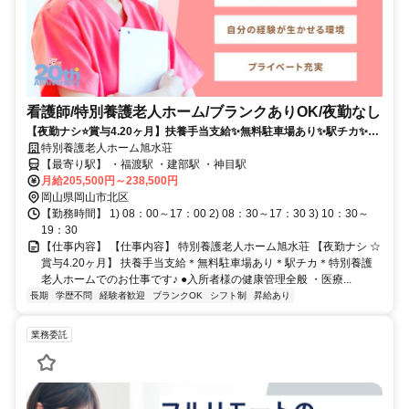
看護師/特別養護老人ホーム/ブランクありOK/夜勤なし
【夜勤ナシ⭐賞与4.20ヶ月】扶養手当支給✨無料駐車場あり✨駅チカ✨特
別養護老人ホームでのお仕事です✨
特別養護老人ホーム旭水荘
【最寄り駅】 ・福渡駅 ・建部駅 ・神目駅
月給205,500円～238,500円
岡山県岡山市北区
【勤務時間】 1) 08：00～17：00 2) 08：30～17：30 3) 10：30～
19：30
【仕事内容】 【仕事内容】 特別養護老人ホーム旭水荘 【夜勤ナシ ☆
賞与4.20ヶ月】 扶養手当支給＊無料駐車場あり＊駅チカ＊特別養護
老人ホームでのお仕事です♪ ●入所者様の健康管理全般 ・医療...
長期
学歴不問
経験者歓迎
ブランクOK
シフト制
昇給あり
業務委託