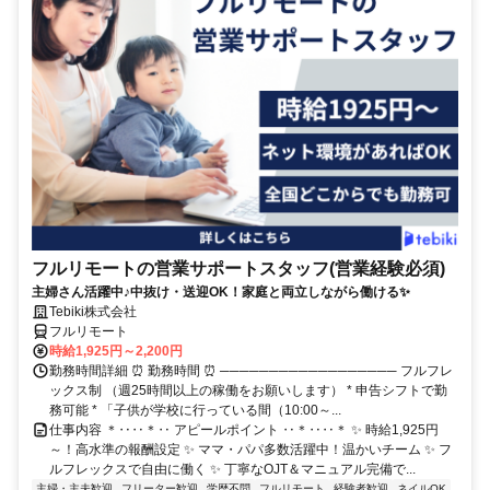
フルリモートの営業サポートスタッフ(営業経験必須)
主婦さん活躍中♪中抜け・送迎OK！家庭と両立しながら働ける✨
Tebiki株式会社
フルリモート
時給1,925円～2,200円
勤務時間詳細 ⏰ 勤務時間 ⏰ ────────────────── フルフレ
ックス制 （週25時間以上の稼働をお願いします） * 申告シフトで勤
務可能 * 「子供が学校に行っている間（10:00～...
仕事内容 ＊‥‥＊‥ アピールポイント ‥＊‥‥＊ ✨ 時給1,925円
～！高水準の報酬設定 ✨ ママ・パパ多数活躍中！温かいチーム ✨ フ
ルフレックスで自由に働く ✨ 丁寧なOJT＆マニュアル完備で...
主婦・主夫歓迎
フリーター歓迎
学歴不問
フルリモート
経験者歓迎
ネイルOK