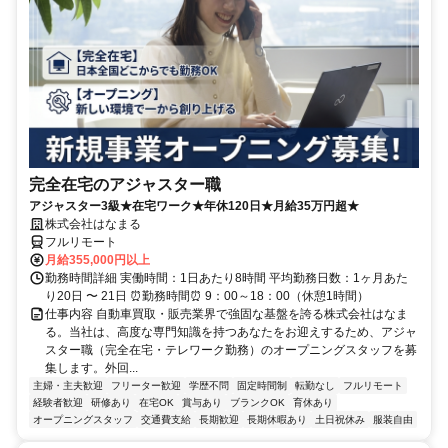
完全在宅のアジャスター職
アジャスター3級★在宅ワーク★年休120日★月給35万円超★
株式会社はなまる
フルリモート
月給355,000円以上
勤務時間詳細 実働時間：1日あたり8時間 平均勤務日数：1ヶ月あた
り20日 〜 21日 ⏰勤務時間⏰ 9：00～18：00（休憩1時間）
仕事内容 自動車買取・販売業界で強固な基盤を誇る株式会社はなま
る。当社は、高度な専門知識を持つあなたをお迎えするため、アジャ
スター職（完全在宅・テレワーク勤務）のオープニングスタッフを募
集します。外回...
主婦・主夫歓迎
フリーター歓迎
学歴不問
固定時間制
転勤なし
フルリモート
経験者歓迎
研修あり
在宅OK
賞与あり
ブランクOK
育休あり
オープニングスタッフ
交通費支給
長期歓迎
長期休暇あり
土日祝休み
服装自由