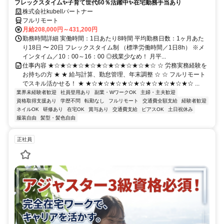
フレックスタイム✨子育て世代60％活躍中✨在宅勤務手当あり
株式会社kubellパートナー
フルリモート
月給208,000円～431,200円
勤務時間詳細 実働時間：1日あたり8時間 平均勤務日数：1ヶ月あた
り18日 〜 20日 フレックスタイム制 （標準労働時間／1日8h） ※メ
インタイム／10：00～16：00 ◎残業少なめ！ 月平...
仕事内容 ★☆★☆★☆★☆★☆★☆★☆★☆★☆ ☆ 労務実務経験を
お持ちの方 ★ ★ 給与計算、勤怠管理、年末調整 ☆ ☆ フルリモート
でスキル活かせる！ ★ ★☆★☆★☆★☆★☆★☆★☆★☆★☆ ...
業界未経験者歓迎
社員登用あり
副業・WワークOK
主婦・主夫歓迎
資格取得支援あり
学歴不問
転勤なし
フルリモート
交通費全額支給
経験者歓迎
ネイルOK
研修あり
在宅OK
賞与あり
交通費支給
ピアスOK
土日祝休み
服装自由
髪型・髪色自由
正社員