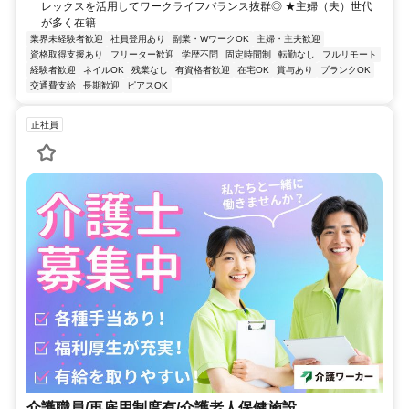
レックスを活用してワークライフバランス抜群◎ ★主婦（夫）世代
が多く在籍...
業界未経験者歓迎
社員登用あり
副業・WワークOK
主婦・主夫歓迎
資格取得支援あり
フリーター歓迎
学歴不問
固定時間制
転勤なし
フルリモート
経験者歓迎
ネイルOK
残業なし
有資格者歓迎
在宅OK
賞与あり
ブランクOK
交通費支給
長期歓迎
ピアスOK
正社員
介護職員/再雇用制度有/介護老人保健施設