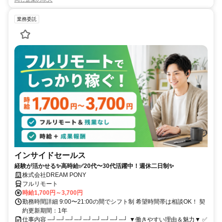
業務委託
インサイドセールス
経験が活かせる✨高時給✅20代〜30代活躍中！週休二日制✨
株式会社DREAM PONY
フルリモート
時給1,700円～3,700円
勤務時間詳細 9:00〜21:00の間でシフト制 希望時間帯は相談OK！ 契
約更新期間：1年
仕事内容 ─┘─┘─┘─┘─┘─┘─┘─┘─┘ ▼働きやすい理由＆魅力▼ ✅