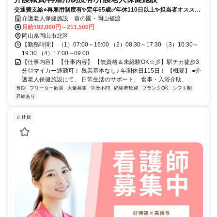
交通費支給⭐️再雇用制度有✨定年65歳✅️年休110日以上✨担当者オススメ
⭕️未経験歓迎✨経験者優遇❗️車通勤ＯＫ⭐️駅チカ
介護老人保健施設 葵の園・岡山福渡
月給192,000円～211,500円
岡山県岡山市北区
【勤務時間】 （1）07:00～16:00 （2）08:30～17:30 （3）10:30～
19:30 （4）17:00～09:00
【仕事内容】 【仕事内容】 【無資格＆未経験OK☆彡】駅チカ徒歩3
分◎マイカー通勤可！ 残業基本なし♪ 年間休日115日！ 【概要】 ●介
護老人保健施設にて、 日常生活のサポート、 食事・入浴介助、...
長期
フリーター歓迎
大量募集
学歴不問
経験者歓迎
ブランクOK
シフト制
昇給あり
正社員