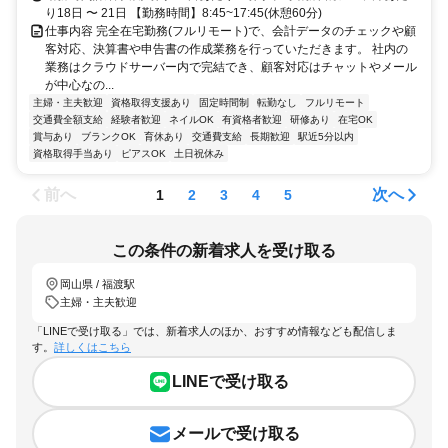
り18日 〜 21日 【勤務時間】8:45~17:45(休憩60分)
仕事内容 完全在宅勤務(フルリモート)で、会計データのチェックや顧
客対応、決算書や申告書の作成業務を行っていただきます。 社内の
業務はクラウドサーバー内で完結でき、顧客対応はチャットやメール
が中心なの...
主婦・主夫歓迎
資格取得支援あり
固定時間制
転勤なし
フルリモート
交通費全額支給
経験者歓迎
ネイルOK
有資格者歓迎
研修あり
在宅OK
賞与あり
ブランクOK
育休あり
交通費支給
長期歓迎
駅近5分以内
資格取得手当あり
ピアスOK
土日祝休み
前へ
次へ
1
2
3
4
5
この条件の新着求人を受け取る
岡山県 / 福渡駅
主婦・主夫歓迎
「LINEで受け取る」では、新着求人のほか、おすすめ情報なども配信しま
す。
詳しくはこちら
LINEで受け取る
メールで受け取る