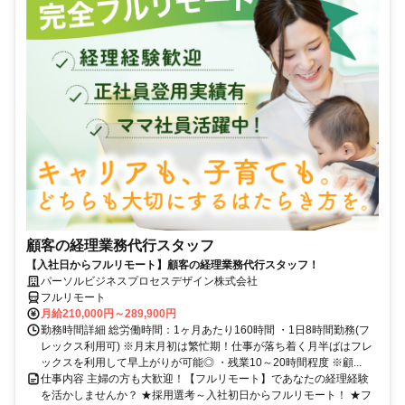
顧客の経理業務代行スタッフ
【入社日からフルリモート】顧客の経理業務代行スタッフ！
パーソルビジネスプロセスデザイン株式会社
フルリモート
月給210,000円～289,900円
勤務時間詳細 総労働時間：1ヶ月あたり160時間 ・1日8時間勤務(フ
レックス利用可) ※月末月初は繁忙期！仕事が落ち着く月半ばはフレ
ックスを利用して早上がりが可能◎ ・残業10～20時間程度 ※顧...
仕事内容 主婦の方も大歓迎！【フルリモート】であなたの経理経験
を活かしませんか？ ★採用選考～入社初日からフルリモート！ ★フ