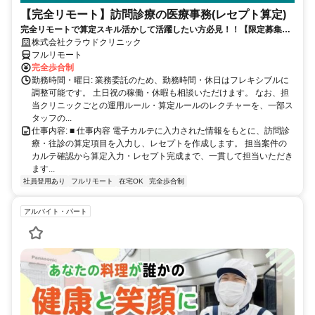
【完全リモート】訪問診療の医療事務(レセプト算定)
完全リモートで算定スキル活かして活躍したい方必見！！【限定募集】
完全リモート｜在宅医療レセプト算定（成果報酬型／業務委託）
株式会社クラウドクリニック
フルリモート
完全歩合制
勤務時間・曜日: 業務委託のため、勤務時間・休日はフレキシブルに
調整可能です。 土日祝の稼働・休暇も相談いただけます。 なお、担
当クリニックごとの運用ルール・算定ルールのレクチャーを、一部ス
タッフの...
仕事内容: ■ 仕事内容 電子カルテに入力された情報をもとに、訪問診
療・往診の算定項目を入力し、レセプトを作成します。 担当案件の
カルテ確認から算定入力・レセプト完成まで、一貫して担当いただき
ます...
社員登用あり
フルリモート
在宅OK
完全歩合制
アルバイト・パート