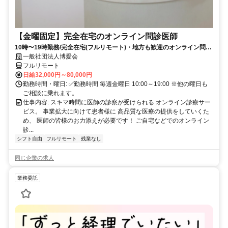
【金曜固定】完全在宅のオンライン問診医師
10時〜19時勤務/完全在宅(フルリモート)・地方も歓迎のオンライン問診
業務
一般社団法人博愛会
フルリモート
日給32,000円～80,000円
勤務時間・曜日: ✅勤務時間 毎週金曜日 10:00～19:00 ※他の曜日も
ご相談に乗れます。
仕事内容: スキマ時間に医師の診察が受けられる オンライン診療サー
ビス。 事業拡大に向けて患者様に 高品質な医療の提供をしていくた
め、 医師の皆様のお力添えが必要です！ ご自宅などでのオンライン
診...
シフト自由
フルリモート
残業なし
同じ企業の求人
業務委託