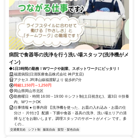
病院で食器等の洗浄を行う洗い場スタッフ(洗浄機がメ
イン)
◆1日3時間の勤務！Wワークや副業、スポットワークにピッタリ！
福渡病院(日清医療食品株式会社 神戸支店)
アクセス JR津山線福渡駅より 徒歩約7分
時給1,150円～1,250円
岡山県岡山市北区
勤務曜日・時間 16:00－19:00 ※シフト制(土日祝含む)、週3日 ※扶養
内、WワークOK
仕事情報 ● 仕事内容 【洗浄機を使った、お皿の入れ込み・お皿の仕
分け・ 片付け】 配膳・下膳や食器・器具の洗浄、洗い場エリアの清
掃 などをお願いします。調理スタッフのサポートがメイン です。多
くの...
交通費支給
シフト制
服装自由
髪型・髪色自由