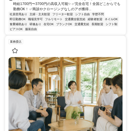
時給1700円〜3700円の高収入可能✨ ✅完全在宅！全国どこからでも
勤務OK！ ✅商談やクロージングなしのアポ獲得...
社員登用あり
主婦・主夫歓迎
フリーター歓迎
シフト自由
学歴不問
即日勤務OK
職場見学可
フルリモート
交通費全額支給
経験者歓迎
ネイルOK
食費補助あり
研修あり
在宅OK
ブランクOK
交通費支給
長期歓迎
シフト制
ピアスOK
服装自由
業務委託