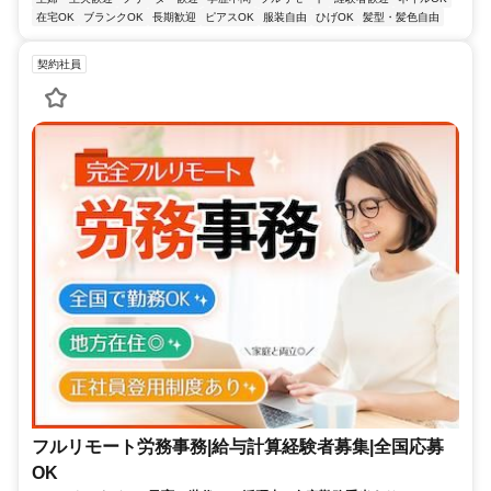
在宅OK
ブランクOK
長期歓迎
ピアスOK
服装自由
ひげOK
髪型・髪色自由
契約社員
フルリモート労務事務|給与計算経験者募集|全国応募
OK