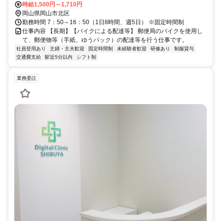
時給1,500円～1,710円
岡山県岡山市北区
勤務時間 7：50～16：50（1日8時間、週5日） ※固定時間制
仕事内容 【長期】【バイクによる配達等】 郵便局のバイクを使用し
て、郵便物等（手紙、ゆうパック）の配達等を行う仕事です。
社員登用あり
主婦・主夫歓迎
固定時間制
未経験者歓迎
研修あり
制服貸与
交通費支給
駅近5分以内
シフト制
業務委託