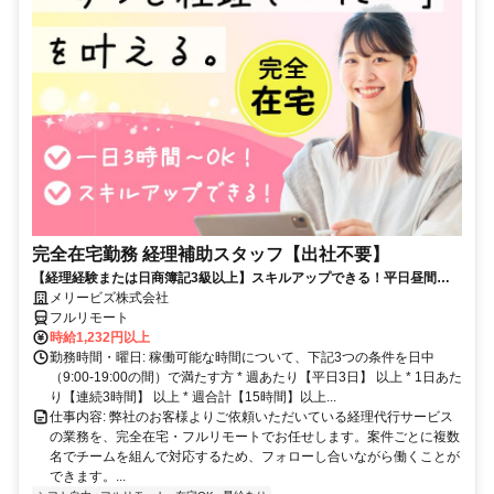
完全在宅勤務 経理補助スタッフ【出社不要】
【経理経験または日商簿記3級以上】スキルアップできる！平日昼間３h
～。完全在宅で育児・介護中の方も大歓迎♪
メリービズ株式会社
フルリモート
時給1,232円以上
勤務時間・曜日: 稼働可能な時間について、下記3つの条件を日中
（9:00-19:00の間）で満たす方 * 週あたり【平日3日】 以上 * 1日あた
り【連続3時間】 以上 * 週合計【15時間】以上...
仕事内容: 弊社のお客様よりご依頼いただいている経理代行サービス
の業務を、完全在宅・フルリモートでお任せします。案件ごとに複数
名でチームを組んで対応するため、フォローし合いながら働くことが
できます。...