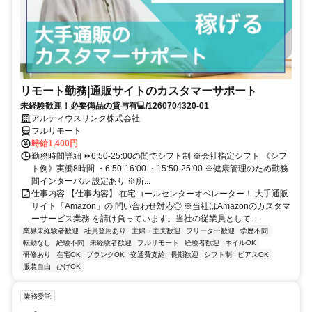
リモート勤務|通販サイトのカスタマーサポート
未経験歓迎！必要備品の貸与有💻/1260704320-01
アルティウスリンク株式会社
フルリモート
時給1,400円
勤務時間詳細 ⏩6:50-25:00の間でシフト制 ※会社指定シフト 《シフ
ト例》実働8時間 ・6:50-16:00 ・15:50-25:00 ※健康管理のため勤務
間インターバル 設定あり ※所...
仕事内容 【仕事内容】 在宅コールセンターオペレーター！ 大手通販
サイト「Amazon」の 問い合わせ対応◎ ※当社はAmazonのカスタマ
ーサービス業務 を請け負っています。当社の従業員として ...
業界未経験者歓迎
社員登用あり
主婦・主夫歓迎
フリーター歓迎
学歴不問
転勤なし
経験不問
未経験者歓迎
フルリモート
経験者歓迎
ネイルOK
研修あり
在宅OK
ブランクOK
交通費支給
長期歓迎
シフト制
ピアスOK
服装自由
ひげOK
業務委託