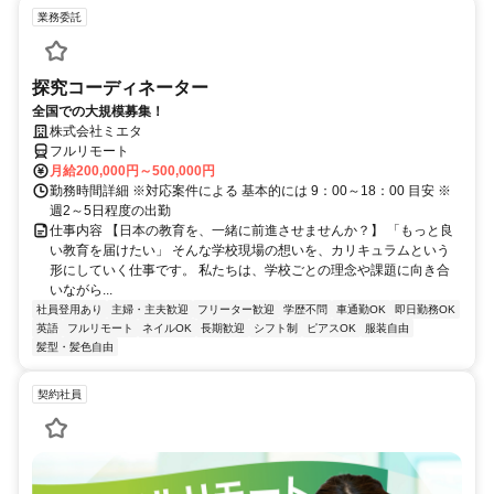
業務委託
探究コーディネーター
全国での大規模募集！
株式会社ミエタ
フルリモート
月給200,000円～500,000円
勤務時間詳細 ※対応案件による 基本的には 9：00～18：00 目安 ※
週2～5日程度の出勤
仕事内容 【日本の教育を、一緒に前進させませんか？】 「もっと良
い教育を届けたい」 そんな学校現場の想いを、カリキュラムという
形にしていく仕事です。 私たちは、学校ごとの理念や課題に向き合
いながら...
社員登用あり
主婦・主夫歓迎
フリーター歓迎
学歴不問
車通勤OK
即日勤務OK
英語
フルリモート
ネイルOK
長期歓迎
シフト制
ピアスOK
服装自由
髪型・髪色自由
契約社員