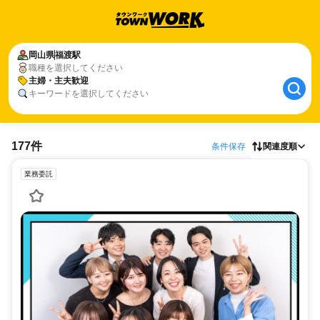
岡山県
福渡駅
職種を選択してください
主婦・主夫歓迎
キーワードを選択してください
177件
条件保存
関連度順
業務委託