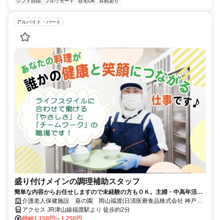
シフト自由
フルリモート
在宅OK
昇給あり
アルバイト・パート
盛り付けメインの調理補助スタッフ
簡単な内容からお任せしますので未経験の方もＯＫ。主婦・中高年活躍
中◆履歴書不要◆
介護老人保健施設 葵の園 岡山福渡(日清医療食品株式会社 神戸支
店)
アクセス JR津山線福渡駅より 徒歩約2分
時給1,150円～1,250円