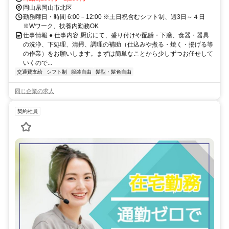
岡山県岡山市北区
勤務曜日・時間 6:00－12:00 ※土日祝含むシフト制、週3日～４日
※Wワーク、扶養内勤務OK
仕事情報 ● 仕事内容 厨房にて、盛り付けや配膳・下膳、食器・器具
の洗浄、下処理、清掃、調理の補助（仕込みや煮る・焼く・揚げる等
の作業）をお願いします。まずは簡単なことから少しずつお任せして
いくので...
交通費支給
シフト制
服装自由
髪型・髪色自由
同じ企業の求人
契約社員