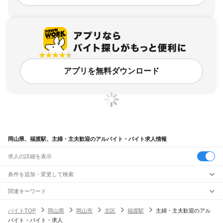
アプリを無料ダウンロード
岡山県、福渡駅、主婦・主夫歓迎のアルバイト・バイト求人情報
求人の詳細を表示
条件を追加・変更して検索
市区町村を追加・変更
関連キーワード
完全在宅ワーク 全国
シール貼り 在宅
現在地周辺
ガチャガチャ
犬カフェ
岡山県
駅を追加・変更
バイトTOP
岡山県
岡山市
北区
福渡駅
主婦・主夫歓迎のアル
岡山県
すべて
バイト・バイト・求人
岡山市
すべて