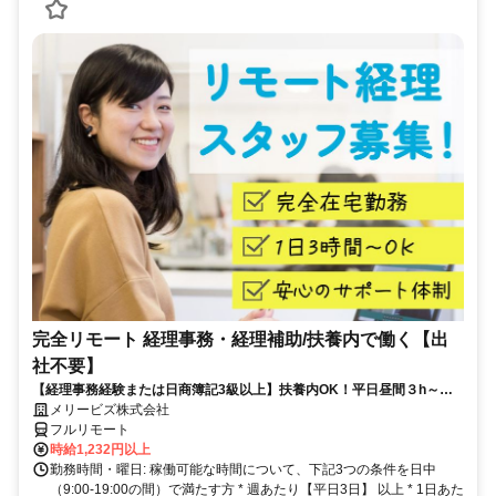
完全リモート 経理事務・経理補助/扶養内で働く【出
社不要】
【経理事務経験または日商簿記3級以上】扶養内OK！平日昼間３h～。
完全在宅で育児・介護中の方も大歓迎♪
メリービズ株式会社
フルリモート
時給1,232円以上
勤務時間・曜日: 稼働可能な時間について、下記3つの条件を日中
（9:00-19:00の間）で満たす方 * 週あたり【平日3日】 以上 * 1日あた