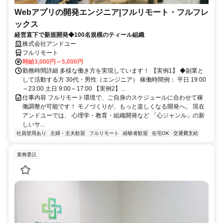
Webアプリの開発エンジニア|フルリモート・フルフレ
ックス
経営直下で新規開発◆100名規模のティール組織
株式会社アンドユー
フルリモート
時給3,000円～5,000円
勤務時間詳細 多様な働き方を実現しています！ 【実例1】 ◆副業と
して活動する方 30代・男性（エンジニア） 稼働時間例： 平日 19:00
～23:00 土日 9:00～17:00 【実例2】...
仕事内容 フルリモート環境で、ご自身のスケジュールに合わせて稼
働調整が可能です！ モノづくりが、もっと楽しくなる開発へ。 現在
アンドユーでは、 心理学・教育・組織開発など 「心ジャンル」の新
しいサ...
社員登用あり
主婦・主夫歓迎
フルリモート
経験者歓迎
在宅OK
交通費支給
業務委託